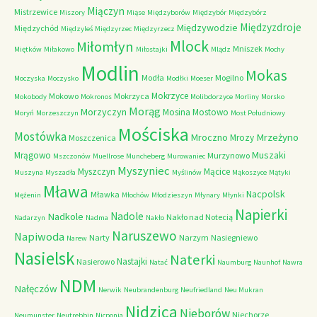
Miączyn
Mistrzewice
Miszory
Miąse
Międzyborów
Międzybór
Międzybórz
Międzyzdroje
Międzywodzie
Międzychód
Międzyleś
Międzyrzec
Międzyrzecz
Mlock
Miłomłyn
Mniszek
Miętków
Miłakowo
Miłostajki
Mlądz
Mochy
Modlin
Mokas
Modła
Mogilno
Moczyska
Moczysko
Modłki
Moeser
Mokrzyce
Mokowo
Mokrzyca
Mokobody
Mokronos
Molibdorzyce
Morliny
Morsko
Morąg
Morzyczyn
Mosina
Mostowo
Moryń
Morzeszczyn
Most Południowy
Mościska
Mostówka
Mrzeżyno
Mroczno
Mrozy
Moszczenica
Muszaki
Mrągowo
Murzynowo
Mszczonów
Muellrose
Muncheberg
Murowaniec
Myszyniec
Myszczyn
Mącice
Muszyna
Myszadła
Myślinów
Mąkoszyce
Mątyki
Mława
Nacpolsk
Mławka
Mężenin
Młochów
Młodzieszyn
Młynary
Młynki
Napierki
Nadkole
Nadole
Nakło nad Notecią
Nadarzyn
Nadma
Nakło
Naruszewo
Napiwoda
Narty
Narzym
Nasiegniewo
Narew
Nasielsk
Naterki
Nastajki
Nasierowo
Natać
Naumburg
Naunhof
Nawra
NDM
Nałęczów
Nerwik
Neubrandenburg
Neufriedland
Neu Mukran
Nidzica
Nieborów
Niechorze
Neumunster
Neutrebbin
Nicponia