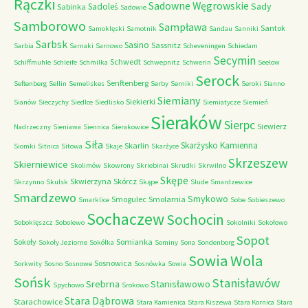
Rączki
Sadowne Węgrowskie
Sady
Sadoleś
Sabinka
Sadowie
Samborowo
Sampława
Santok
Samoklęski
Samotnik
Sandau
Sanniki
Sarbsk
Sasino
Sassnitz
Sarbia
Sarnaki
Sarnowo
Scheveningen
Schiedam
Secymin
Schwedt
Schiffmuhle
Schleife
Schmilka
Schwepnitz
Schwerin
Seelow
Serock
Senftenberg
Seftenberg
Sellin
Semeliskes
Serby
Serniki
Seroki
Sianno
Siemiany
Siekierki
Sianów
Sieczychy
Siedlce
Siedlisko
Siemiatycze
Siemień
Sieraków
Sierpc
Siewierz
Nadrzeczny
Sieniawa
Siennica
Sierakowice
Siła
Skarżysko Kamienna
Skarlin
Siomki
Sitnica
Sitowa
Skaje
Skarżyce
Skrzeszew
Skierniewice
Skolimów
Skowrony
Skriebinai
Skrudki
Skrwilno
Skępe
Skwierzyna
Skórcz
Skrzynno
Skulsk
Skąpe
Slude
Smardzewice
Smardzewo
Smykowo
Smogulec
Smolarnia
Smarklice
Sobe
Sobieszewo
Sochaczew
Sochocin
Soboklęszcz
Sobolewo
Sokolniki
Sokołowo
Sopot
Sokoły
Somianka
Sokoły Jeziorne
Sokółka
Sominy
Sona
Sondenborg
Sowia Wola
Sosnowica
Sorkwity
Sosno
Sosnowe
Sosnówka
Sowia
Sońsk
Stanisławów
Srebrna
Stanisławowo
Spychowo
Srokowo
Stara Dąbrowa
Starachowice
Stara Kamienica
Stara Kiszewa
Stara Kornica
Stara