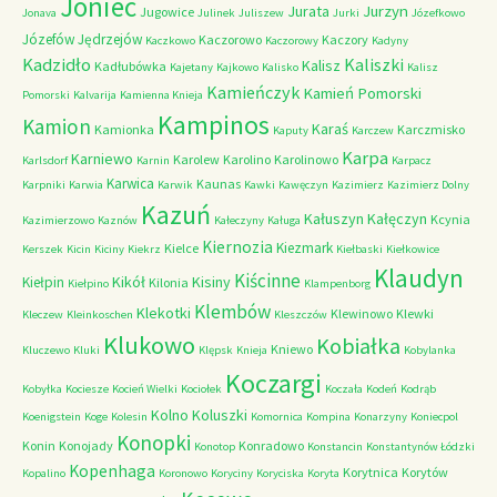
Joniec
Jurzyn
Jurata
Jugowice
Jonava
Julinek
Juliszew
Jurki
Józefkowo
Józefów
Jędrzejów
Kaczorowo
Kaczory
Kaczkowo
Kaczorowy
Kadyny
Kadzidło
Kaliszki
Kalisz
Kadłubówka
Kajetany
Kajkowo
Kalisko
Kalisz
Kamieńczyk
Kamień Pomorski
Pomorski
Kalvarija
Kamienna Knieja
Kampinos
Kamion
Karaś
Kamionka
Karczmisko
Kaputy
Karczew
Karpa
Karniewo
Karolew
Karolino
Karolinowo
Karlsdorf
Karnin
Karpacz
Karwica
Kaunas
Karpniki
Karwia
Karwik
Kawki
Kawęczyn
Kazimierz
Kazimierz Dolny
Kazuń
Kałuszyn
Kałęczyn
Kcynia
Kazimierzowo
Kaznów
Kałeczyny
Kaługa
Kiernozia
Kiezmark
Kielce
Kerszek
Kicin
Kiciny
Kiekrz
Kiełbaski
Kiełkowice
Klaudyn
Kiścinne
Kikół
Kisiny
Kiełpin
Kilonia
Kiełpino
Klampenborg
Klembów
Klekotki
Klewinowo
Klewki
Kleczew
Kleinkoschen
Kleszczów
Klukowo
Kobiałka
Kniewo
Kluczewo
Kluki
Klępsk
Knieja
Kobylanka
Koczargi
Kobyłka
Kociesze
Kocień Wielki
Kociołek
Koczała
Kodeń
Kodrąb
Kolno
Koluszki
Koenigstein
Koge
Kolesin
Komornica
Kompina
Konarzyny
Koniecpol
Konopki
Konin
Konojady
Konradowo
Konotop
Konstancin
Konstantynów Łódzki
Kopenhaga
Korytnica
Korytów
Kopalino
Koronowo
Koryciny
Koryciska
Koryta