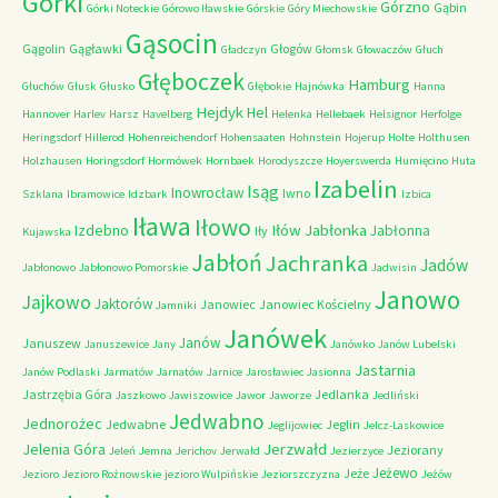
Górki
Górzno
Gąbin
Górki Noteckie
Górowo Iławskie
Górskie
Góry Miechowskie
Gąsocin
Gągolin
Gągławki
Głogów
Gładczyn
Głomsk
Głowaczów
Głuch
Głęboczek
Hamburg
Głuchów
Głusk
Głusko
Głębokie
Hajnówka
Hanna
Hejdyk
Hel
Hannover
Harlev
Harsz
Havelberg
Helenka
Hellebaek
Helsignor
Herfolge
Heringsdorf
Hillerod
Hohenreichendorf
Hohensaaten
Hohnstein
Hojerup
Holte
Holthusen
Holzhausen
Horingsdorf
Hormówek
Hornbaek
Horodyszcze
Hoyerswerda
Humięcino
Huta
Izabelin
Isąg
Inowrocław
Iwno
Szklana
Ibramowice
Idzbark
Izbica
Iława
Iłowo
Iłów
Jabłonka
Izdebno
Jabłonna
Iły
Kujawska
Jabłoń
Jachranka
Jadów
Jabłonowo
Jabłonowo Pomorskie
Jadwisin
Janowo
Jajkowo
Jaktorów
Janowiec
Janowiec Kościelny
Jamniki
Janówek
Janów
Januszew
Januszewice
Jany
Janówko
Janów Lubelski
Jastarnia
Janów Podlaski
Jarmatów
Jarnatów
Jarnice
Jarosławiec
Jasionna
Jastrzębia Góra
Jedlanka
Jaszkowo
Jawiszowice
Jawor
Jaworze
Jedliński
Jedwabno
Jednorożec
Jedwabne
Jeglin
Jeglijowiec
Jelcz-Laskowice
Jerzwałd
Jelenia Góra
Jeziorany
Jeleń
Jemna
Jerichov
Jerwałd
Jezierzyce
Jeżewo
Jeże
Jezioro
Jezioro Rożnowskie
jezioro Wulpińskie
Jeziorszczyzna
Jeżów