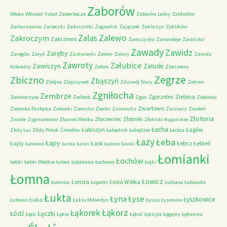
Zaborów
Włoka
Włosień
Ystad
Zaberbecze
Zaborów Leśny
Zabłudów
Zacharzowice
Zacieczki
Zaduszniki
Zagnańsk
Zajączek
Zakliczyn
Zaklików
Zalas
Zalewo
Zakroczym
Zakrzewo
Zamczysko
Zamordeje
Zarańsko
Zawady
Zawidz
Zaręby
Zarogów
Zaryń
Zaskwierki
Zatom
Zatory
Zawidz
Zawroty
Załubice
Zawiszyn
Załuski
Kościelny
Załom
Zbarzewo
Zegrze
Zbiczno
Zbąszyń
Zbójna
Zbąszynek
Zdziwój Stary
Zehren
Zgniłocha
Zembrze
Zgorzelec
Zielona
Zemborzyce
Zeńbok
Zgon
Zielonka
Zwartowo
Zielonka Pasłęcka
Zielonki
Ziemsko
Zienki
Zinnowitz
Zwiniarz
Zwoleń
Złotoria
Złocieniec
Złotniki
Zwolle
Zygmuntowo
Zławieś Wielka
Złotniki Kujawskie
Łacha
Łabiszyn
Łagów
Złoty Las
Złoty Potok
Ćmielów
Łabędnik
Łabędzie
Łachca
Łazy
Łeba
Łapy
Łajsy
Łask
Łebcz
Łebień
Łaniewo
Łasica
Łasin
Ławice
Ławki
Łomianki
Łochów
Łebki
Łebki Wielkie
Łobez
Łobżenica
Łochowo
Łojki
Łomna
Łowicz
Łomża
Łosia Wólka
Łomnica
Łopatki
Łubiana
Łubianka
Łukta
Łyna
Łyse
Łyszkowice
Łuka
Łubowo
Łukta Miłomłyn
Łysica
Łysomice
Łąkorz
Łąkorek
Łódź
Łączki
Łąck
Łąkie
Łąkoć
Łęczyca
Łęgajny
Łękawica