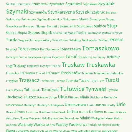
Szyldak
Szydłowo
Szumowo
Szydłowiec
Szubin
Szulmierz
Szydłówek
Szymaki
Szyszki
Szynkarzyzna
Szymanów
Sząbruk
Sędzice
Sława
Sędzichów
Sędziszów
Sępólno Krajeńskie
Słabomierz
Sławatycze
Sławno
Słup
Słubice
Słonecznik
Słończewo
Sławoborze
Słomczyn
Słomin
Słomniki
Słupno
Słupsk
Słupca
Słupia
Tabórz
Służew
Taarbaek
Takomyśle
Tantow
Tarczyn
Teresin
Tarda
Targowo
Tarnowskie Góry
Tarup
Tczew
Telleborg
Teodorówka
Teofile
Tomaszkowo
Tereszewo
Tomaszewo
Terespol
Tleń
Tomaryny
Toruń
Treblinka
Tomczyce
Tomki
Topczewo
Topolin
Toporowo
Toszek
Trakai
Trawy
Truskaw
Truskawka
Trojany
Trląg
Trojanów
Troszyn
Trudna
Trzebiatów
Trzcianka
Trzciniec
Truskolas
Trzciel
Trzebuń
Trzemeszno Lubuskie
Trzęsacz
Turośl
Tuczki
Tuchola
Trzygłów
Trzścianka
Trębice
Tujsk
Tum
Tułowice
Tynwałd
Tuł
Tułodziad
Tyłowo
Turza Wielka
Tuławki
Ukta
Tłuchowo
Tłuszcz
Ulinia
Uchacze
Udryn
Ulikowo
Ulrichorst
Umiastów
Urle
Unieszewo
Uniechowo
Uniszki
Unierzyż
Unierzyż Strzegowo
Unin
Upałty
Ustka
Ursus
Uzdowo
Urowo
Urszulin
Usedom
Ustanówek
Ustroń
Uznam
Uścięcice
Vilnius
Vallo
Varso Tower
Veivieriai
Velo Krynica
Velo Poprad
Ves
Wadąg
Walidrogi
Walim
Warka
Warlity Wielkie
Warchały
Warmiak
Wapnica
Warlity
Warszawa
Warta
Wawrzyszew
Wałbrzych
Wałcz
Ważne Młyny
Wda
Wdzydze
Weimar
Weißenberg