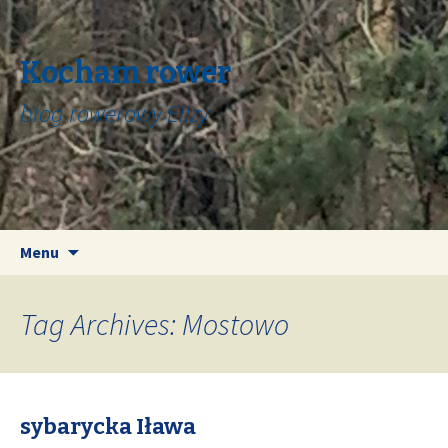
Kocham rower
blog rowerowy Elizy
Skip
Search
Menu
to
for:
content
Tag Archives: Mostowo
sybarycka Iława