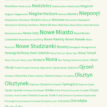
Niedzbórz
Niegocin
Niechłonin
Niedrzwica
Niedźwiadna
Niedźwiedź
Nieporęt
Niegów
Nielbark
Niemiry
Niegowa
Niegowonice
Niemica
Nieszawa
Nieskórz
Niepołomice
Nieradowo
Niestum
Nieszawka
Nietoperek
Nowa Sól
Niewodnica
Nootdorp
Nordhavn
Nowa Wieś Ełcka
Nowa Wrona
Nowe Brzesko
Nowe Miasto
Nowe Guty
Nowe Miasto
Nowe Duninowo
Nowe Ramoty
Nowe Ramuki
Lubawskie
Nowe Miasto nad Pilicą
Nowe
Nowe Studzianki
Nowiny
Rumunki
Nowogard
Nowogrodziec
Nowogród
Nowy Dwór Gdański
Nowy Tomyśl
Nowy Korczyn
Nowy Sącz
Nuna
Nowęcin
Obryte
Nowy Troszyn
Nowy Zyck
Nur
Nyborg
Obierwia
Obroki
Ojrzeń
Obrąb
Ojerzyce
Ocięte
Ocypel
Odrowąż
Ogorzelnik
Ogrodzieniec
Olsztyn
Okuninka
Oleszno
Okalewo
Olecko
Olendy
Olpuch
Olszewka
Olsztynek
Opinogóra
Opalenica
Olędzkie
Opaleń
Opoczno
Opoki
Orneta
Orzysz
Opole
Oporów
Orchowo
Orchówek
Ortel
Ortrand
Oryszew
Orzełek
Osiecko
Osiek
Oschatz
Osie
Osieck
Osieczek
Osiek Drawski
Osmolice
Osnabrueck
Ostrołęka
Ostrowite
Ostroróg
Ostroszowice
Ostrowiec Świętokrzyski