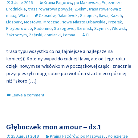
3 June 2026
Kraina Pagórów
,
po Mazowszu
,
Pojezierze
Brodnickie
,
trasa rowerowa powyżej 250km
,
trasa rowerowa z
mapą
,
Wkra
Czosnów
,
Dalanówek
,
Glinojeck
,
Iława
,
Kazuń
,
Lidzbark
,
Mostowo
,
Mroczno
,
Nowe Miasto Lubawskie
,
Przełęk
,
Przyborowice
,
Radomno
,
Strzegowo
,
Szreńsk
,
Szymaki
,
Wlewsk
,
Zakroczym
,
Załuski
,
Łomianki
,
Łomna
EL
trasa typu wszystko co najfajniejsze a najlepsze na
koniec:))) Kolejny wypad do cudnej Iławy, ale od tego roku
dzięki nowym serwisówkom w początkowej części znacznie
przyspieszył i mogę sobie pozwolić na start nieco później
niż “skoro
[…]
Leave a comment
Głęboczek mon amour – dz.1
25 August 2019
Kraina Pagórów
,
po Mazowszu
,
Pojezierze