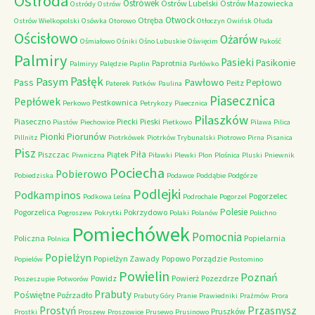
Ostróda
Ostrówek
Ostrów Lubelski
Ostrów Mazowiecka
Ostródy
Ostrów
Otwock
Otręba
Ostrów Wielkopolski
Osówka
Otorowo
Otłoczyn
Owińsk
Ołuda
Ościsłowo
Ożarów
Ośmiałowo
Ośniki
Ośno Lubuskie
Oświęcim
Pakość
Palmiry
Pasieki
Pasikonie
Paprotnia
Palmiryy
Palędzie
Paplin
Parłówko
Pasłęk
Pasym
Pawłowo
Pass
Pepłowo
Peitz
Paterek
Patków
Paulina
Piasecznica
Pepłówek
Pestkownica
Perkowo
Petrykozy
Piaecznica
Pilaszków
Piaseczno
Piecki
Pieski
Piastów
Piechowice
Pietkowo
Pilawa
Pilica
Piorunów
Pionki
Pillnitz
Piotrkówek
Piotrków Trybunalski
Piotrowo
Pirna
Pisanica
Pisz
Piła
Piszczac
Piątek
Piwniczna
Piławki
Plewki
Plon
Plośnica
Pluski
Pniewnik
Pociecha
Pobierowo
Pobiedziska
Podawce
Poddąbie
Podgórze
Podlejki
Podkampinos
Pogorzelec
Podkowa Leśna
Podrochale
Pogorzel
Polesie
Pogorzelica
Pokrzydowo
Pogroszew
Pokrytki
Polaki
Polanów
Polichno
Pomiechówek
Pomocnia
Policzna
Popielarnia
Polnica
Popielżyn
Popielżyn Zawady
Popowo
Porządzie
Popielów
Postomino
Powielin
Poznań
Powidz
Powierż
Pozezdrze
Poszeszupie
Potworów
Prabuty
Poświętne
Poźrzadło
Prabuty Góry
Pranie
Prawiedniki
Prażmów
Prora
Przasnysz
Prostyń
Pruszków
Prostki
Proszew
Proszowice
Prusewo
Prusinowo