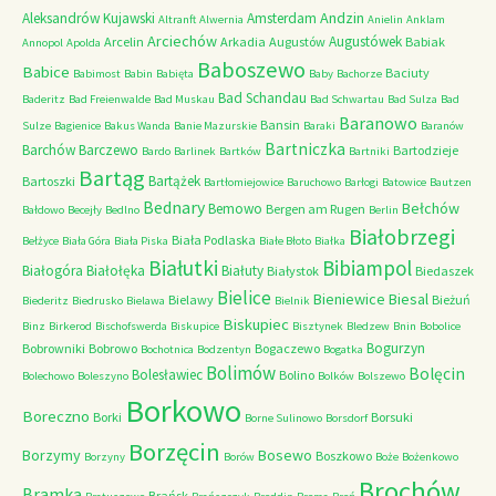
Andzin
Aleksandrów Kujawski
Amsterdam
Altranft
Alwernia
Anielin
Anklam
Arciechów
Augustówek
Arcelin
Arkadia
Augustów
Babiak
Annopol
Apolda
Baboszewo
Babice
Baciuty
Babimost
Babin
Babięta
Baby
Bachorze
Bad Schandau
Baderitz
Bad Freienwalde
Bad Muskau
Bad Schwartau
Bad Sulza
Bad
Baranowo
Bansin
Sulze
Bagienice
Bakus Wanda
Banie Mazurskie
Baraki
Baranów
Bartniczka
Barchów
Barczewo
Bartodzieje
Bardo
Barlinek
Bartków
Bartniki
Bartąg
Bartążek
Bartoszki
Bartłomiejowice
Baruchowo
Barłogi
Batowice
Bautzen
Bednary
Bełchów
Bemowo
Bergen am Rugen
Bałdowo
Becejły
Bedlno
Berlin
Białobrzegi
Biała Podlaska
Bełżyce
Biała Góra
Biała Piska
Białe Błoto
Białka
Białutki
Bibiampol
Białogóra
Białołęka
Białuty
Białystok
Biedaszek
Bielice
Bieniewice
Biesal
Bielawy
Bieżuń
Biederitz
Biedrusko
Bielawa
Bielnik
Biskupiec
Binz
Birkerod
Bischofswerda
Biskupice
Bisztynek
Bledzew
Bnin
Bobolice
Bogurzyn
Bobrowniki
Bobrowo
Bogaczewo
Bochotnica
Bodzentyn
Bogatka
Bolimów
Bolęcin
Bolesławiec
Bolino
Bolechowo
Boleszyno
Bolków
Bolszewo
Borkowo
Boreczno
Borki
Borsuki
Borne Sulinowo
Borsdorf
Borzęcin
Borzymy
Bosewo
Boszkowo
Borzyny
Borów
Boże
Bożenkowo
Brochów
Bramka
Brańsk