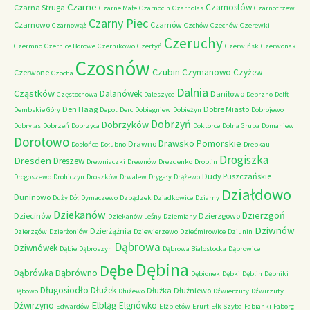
Czarne
Czarnostów
Czarna Struga
Czarne Małe
Czarnocin
Czarnolas
Czarnotrzew
Czarny Piec
Czarnowo
Czarnów
Czarnowąż
Czchów
Czechów
Czerewki
Czeruchy
Czermno
Czernice Borowe
Czernikowo
Czertyń
Czerwińsk
Czerwonak
Czosnów
Czubin
Czymanowo
Czyżew
Czerwone
Czocha
Dalnia
Cząstków
Dalanówek
Daniłowo
Częstochowa
Daleszyce
Debrzno
Delft
Den Haag
Dobre Miasto
Dembskie Góry
Depot
Derc
Dobiegniew
Dobieżyn
Dobrojewo
Dobrzyń
Dobrzyków
Dobrylas
Dobrzeń
Dobrzyca
Doktorce
Dolna Grupa
Domaniew
Dorotowo
Drawsko Pomorskie
Drawno
Dosłońce
Dołubno
Drebkau
Drogiszka
Dresden
Dreszew
Drewniaczki
Drewnów
Drezdenko
Droblin
Dudy Puszczańskie
Drogoszewo
Drohiczyn
Droszków
Drwalew
Drygały
Drążewo
Działdowo
Duninowo
Duży Dół
Dymaczewo
Dzbądzek
Dziadkowice
Dziarny
Dziekanów
Dzierzgoń
Dziecinów
Dzierzgowo
Dziekanów Leśny
Dziemiany
Dziwnów
Dzierżążnia
Dzierzgów
Dzierżoniów
Dziewierzewo
Dziećmirowice
Dziunin
Dąbrowa
Dziwnówek
Dąbie
Dąbroszyn
Dąbrowa Białostocka
Dąbrowice
Dębina
Dębe
Dąbrówno
Dąbrówka
Dębionek
Dębki
Dęblin
Dębniki
Długosiodło
Dłużek
Dłużka
Dłużniewo
Dębowo
Dłużewo
Dźwierzuty
Dźwirzuty
Elbląg
Dźwirzyno
Elgnówko
Edwardów
Elżbietów
Erurt
Ełk Szyba
Fabianki
Faborgi