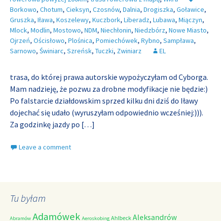
Borkowo
,
Chotum
,
Cieksyn
,
Czosnów
,
Dalnia
,
Drogiszka
,
Goławice
,
Gruszka
,
Iława
,
Koszelewy
,
Kuczbork
,
Liberadz
,
Lubawa
,
Miączyn
,
Mlock
,
Modlin
,
Mostowo
,
NDM
,
Niechłonin
,
Niedzbórz
,
Nowe Miasto
,
Ojrzeń
,
Ościsłowo
,
Plośnica
,
Pomiechówek
,
Rybno
,
Sampława
,
Sarnowo
,
Świniarc
,
Szreńsk
,
Tuczki
,
Zwiniarz
EL
trasa, do której prawa autorskie wypożyczyłam od Cyborga.
Mam nadzieję, że pozwu za drobne modyfikacje nie będzie:)
Po falstarcie działdowskim sprzed kilku dni dziś do Iławy
dojechać się udało (wyruszyłam odpowiednio wcześniej:))).
Za godzinkę jazdy po
[…]
Leave a comment
Tu byłam
Adamówek
Aleksandrów
Ahlbeck
Abramów
Aeroskobing