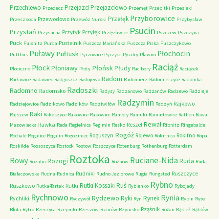
Przechlewo
Przejazd
Przejazdowo
Przedecz
Przemęt
Przepitki
Przesieki
Przyborowice
Przełęk
Przewodowo
Przeszkoda
Przewóz Nurski
Przybysław
Psucin
Przystań
Przytyk
Przyłęk
Przysucha
Przęsławice
Pszczew
Pszczyna
Puck
Pustelnik
Pulsnitz
Purda
Puszcza Mariańska
Puszcza Piska
Puszczykowo
Puławy
Pułtusk
Płochocin
Puttbus
Pyrzowice
Pyrzyce
Pyzdry
Pławno
Raciąż
Płock
Płońsk
Płoniawy
Płudy
Płociczno
Płoty
Racibory
Raciążek
Radom
Racławice
Radawiec
Radgoszcz
Radojewo
Radomierz
Radomierzyce
Radomka
Radoszki
Radomno
Radomsko
Radysy
Radzanowo
Radzanów
Radzewo
Radzieje
Radzymin
Rajkowo
Radziejowice
Radzikowo
Radzików
Radziwiłów
Radzyń
Raki
Rajszew
Rakoszyce
Rakowice
Rakowiec
Ramoty
Ramuki
Ramułtowice
Rathen
Rawa
Rewal
Rawka
Reszel
Mazowiecka
Reda
Regielnica
Regimin
Resko
Ribnitz
Ringebalde
Rogóż
Roguszyn
Rojewo
Rokitno
Rochale
Rogalice
Rogalin
Rogoziniec
Rokitnica
Ropa
Roskilde
Rossoszyca
Rostock
Rostow
Roszczyce
Rotenburg
Rothenburg
Rotterdam
Roztoka
Ruciane-Nida
Rowy
Rozogi
Ruda
Rozalin
Rożnów
Ruda
Rudniki
Ruszczyce
Białaczowska
Rudna
Rudnica
Rudno Jeziorowe
Rugia
Rungsted
Rybno
Ruś
Rutki Kossaki
Ruszkowo
Rutki
Rutka-Tartak
Rybienko
Rybojady
Rychnowo
Rynia
Rydzewo
Ryki
Rynek
Rychliki
Ryczywół
Ryn
Rypin
Ryte
Rząśnik
Błota
Rytro
Rzeczyca
Rzepniki
Rzeszów
Rzuców
Rzymsko
Różan
Rąbież
Rąblów