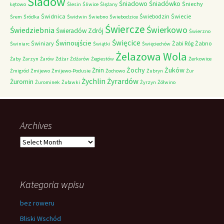
Śladów
Śniadowo
Śniadówko
Śniechy
Łętowo
Ślesin
Śliwice
Ślężany
Świdnica
Świebodzin
Świecie
Śrem
Śródka
Świdwin
Świebno
Świebodzice
Świercze
Świerkowo
Świedziebnia
Świeradów Zdrój
Świerzno
Świnoujście
Święcice
Świniary
Żabi Róg
Żabno
Świniarc
Świątki
Święciechów
Żelazowa Wola
Żaby
Żarzyn
Żarów
Żdżar
Żdżarów
Żegiestów
Żerkowice
Żochy
Żuków
Żnin
Żmigród
Żmijewo
Żmijewo-Podusie
Żochowo
Żubryn
Żur
Żychlin
Żyrardów
Żuromin
Żurominek
Żuławki
Żyrzyn
Żółwino
Archives
Archives
Kategoria wpisu
bez roweru
Bliski Wschód