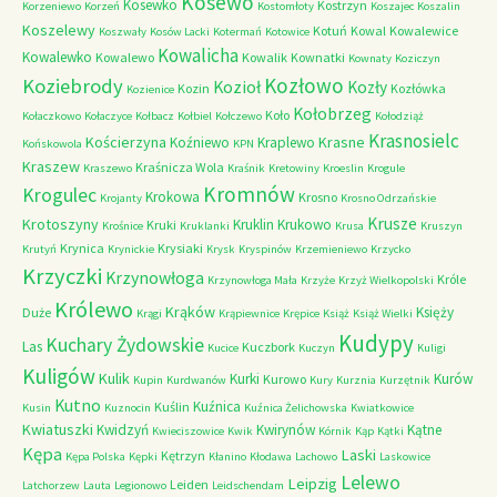
Kosewo
Kosewko
Kostrzyn
Korzeniewo
Korzeń
Kostomłoty
Koszajec
Koszalin
Koszelewy
Kotuń
Kowal
Kowalewice
Koszwały
Kosów Lacki
Kotermań
Kotowice
Kowalicha
Kowalewko
Kowalewo
Kowalik
Kownatki
Kownaty
Koziczyn
Kozłowo
Koziebrody
Kozioł
Kozły
Kozin
Kozłówka
Kozienice
Kołobrzeg
Koło
Kołaczkowo
Kołaczyce
Kołbacz
Kołbiel
Kołczewo
Kołodziąż
Krasnosielc
Kościerzyna
Krasne
Koźniewo
Kraplewo
Końskowola
KPN
Kraszew
Kraśnicza Wola
Kraszewo
Kraśnik
Kretowiny
Kroeslin
Krogule
Kromnów
Krogulec
Krokowa
Krosno
Krojanty
Krosno Odrzańskie
Krusze
Krotoszyny
Kruklin
Krukowo
Kruki
Krośnice
Kruklanki
Krusa
Kruszyn
Krynica
Krysiaki
Krutyń
Krynickie
Krysk
Kryspinów
Krzemieniewo
Krzycko
Krzyczki
Krzynowłoga
Króle
Krzynowłoga Mała
Krzyże
Krzyż Wielkopolski
Królewo
Krąków
Księży
Duże
Krągi
Krąpiewnice
Krępice
Książ
Książ Wielki
Kudypy
Kuchary Żydowskie
Las
Kuczbork
Kucice
Kuczyn
Kuligi
Kuligów
Kulik
Kurki
Kurów
Kurowo
Kupin
Kurdwanów
Kury
Kurznia
Kurzętnik
Kutno
Kuźnica
Kuślin
Kusin
Kuznocin
Kuźnica Żelichowska
Kwiatkowice
Kwiatuszki
Kwidzyń
Kwirynów
Kątne
Kwieciszowice
Kwik
Kórnik
Kąp
Kątki
Kępa
Laski
Kętrzyn
Kępa Polska
Kępki
Kłanino
Kłodawa
Lachowo
Laskowice
Lelewo
Leipzig
Leiden
Latchorzew
Lauta
Legionowo
Leidschendam