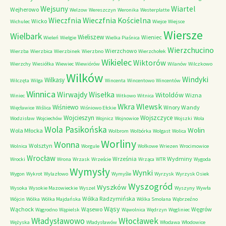
Wejsuny
Wiartel
Wejherowo
Welzow
Wereszczyn
Weronika
Westerplatte
Wieczfnia Kościelna
Wieczfnia
Wicko
Wichulec
Wiejce
Wiejsce
Wiersze
Wielbark
Wieliszew
Wieniec
Wieleń
Wielgie
Wielka Piaśnica
Wierzchucino
Wierzchowo
Wierzba
Wierzbica
Wierzbinek
Wierzbno
Wierzchołek
Wikielec
Wiktorów
Wierzchy
Wiesiółka
Wiewiec
Wiewiórów
Wilanów
Wilczkowo
Wilków
Windyki
Wilkasy
Wilczęta
Wilga
Wincenta
Wincentowo
Wincentów
Winnica
Wirwajdy
Wisełka
Witoldów
Wizna
Winiec
Witkowo
Witnica
Wkra
Wlewsk
Wiśniewo
Wnory Wandy
Więcławice
Wiślica
Wiśniowo Ełckie
Wojcieszyn
Wojszczyce
Wodzisław
Wojciechów
Wojnicz
Wojnowice
Wojszki
Wola
Wola Pasikońska
Wolin
Wola Młocka
Wolbrom
Wolbórka
Wolgast
Wolica
Worliny
Wonna
Wolsztyn
Wolnica
Worgule
Wołkowe
Wriezen
Wrocimowice
Wrocław
Września
Wydminy
Wrocki
Wrona
Wrzask
Wrzeście
Wrząca
WTR
Wygoda
Wymysły
Wynki
Wygon
Wykrot
Wylazłowo
Wymyśle
Wyrzysk
Wyrzysk Osiek
Wyszogród
Wyszków
Wysoka
Wysokie Mazowieckie
Wyszel
Wyszyny
Wywła
Wólka Radzymińska
Wójcin
Wólka
Wólka Majdańska
Wólka Smolana
Wąbrzeźno
Wąsy
Wąchock
Wąsewo
Węgrów
Wągrodno
Wąpielsk
Wąwolnica
Wędrzyn
Węgliniec
Władysławowo
Włocławek
Wężyska
Władysławów
Włodawa
Włodowice