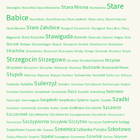
Stare
Stara Wrona
Sławogóra
Stara Wieś
Stara Wiśniewka
Starbienino
Babice
Stare Budy
Stare Drawsko
Stare Jabłonki
Stare Juchy
Stare Osieczno
Stare Załubice
Stare Worowo
Stargard Szczeciński
Starogard
Stary Brus
Stary
Stawiguda
Stary Kraszew
Stawiski
Bógpomóż
Stawisko
Stawno
Stegna
Stilo
Stoczek
Stolpen
Stolzenhagen
Stopsk
Stowęcino
Strabla
Strachomino
Strachowo
Strachów
Strachówka
Stralsund
Straszewo
Stroby
Strojec
Stromiec
Strubiny
Strych
Strzegocin
Strzegowo
Strzyżew
Strzelce
Strzelce Opolskie
Studzianki
Strzyżewo
Studzianki Nowe
Strzyżmin
Strzyżów
Sttenwijk
Studnica
Stupsk
Stęknica
Stępnica
Stężyca
Suchacz
Suchedniów
Suchodół
Suchy Las
Sufczyn
Sulerzyż
Sulejów
Sulechów
Sulibórz
Sulinowo
Sulisławice
Sulmierzyce
Sulęcin
Susz
Swarzewo
Sumowo
Sumówko
Suradówek
Suskowola
Suwałki
Svendborg
Szadki
Swąderki
Swędkowo
Syberia
Swarzędz
Swornegacie
Sypitki
Szadek
Szczecin
Szałkowo
Szczaniec
Szamocin
Szamotuły
Szarlota
Szałas
Szałe
Szczecinek
Szczekociny
Szczenurze
Szczepankowo
Szcześniki
Szczuczarz
Szczypiorno
Szczytno
Szczytniki
Szelment
Szeląg
Szczuczyn
Szczęsne
Szkotowo
Szewnica
Szklarska Poręba
Szepietowo
Szeroki Bór
Szewce
Szreńsk
Szpetal
Sztynort
Szlasy Mieszki
Szparki
Szpiegowo
Szramowo
Sztum