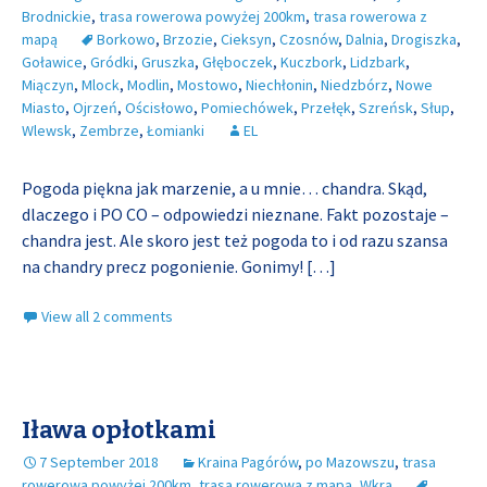
Brodnickie
,
trasa rowerowa powyżej 200km
,
trasa rowerowa z
mapą
Borkowo
,
Brzozie
,
Cieksyn
,
Czosnów
,
Dalnia
,
Drogiszka
,
Goławice
,
Gródki
,
Gruszka
,
Głęboczek
,
Kuczbork
,
Lidzbark
,
Miączyn
,
Mlock
,
Modlin
,
Mostowo
,
Niechłonin
,
Niedzbórz
,
Nowe
Miasto
,
Ojrzeń
,
Ościsłowo
,
Pomiechówek
,
Przełęk
,
Szreńsk
,
Słup
,
Wlewsk
,
Zembrze
,
Łomianki
EL
Pogoda piękna jak marzenie, a u mnie… chandra. Skąd,
dlaczego i PO CO – odpowiedzi nieznane. Fakt pozostaje –
chandra jest. Ale skoro jest też pogoda to i od razu szansa
na chandry precz pogonienie. Gonimy!
[…]
View all 2 comments
Iława opłotkami
7 September 2018
Kraina Pagórów
,
po Mazowszu
,
trasa
rowerowa powyżej 200km
,
trasa rowerowa z mapą
,
Wkra