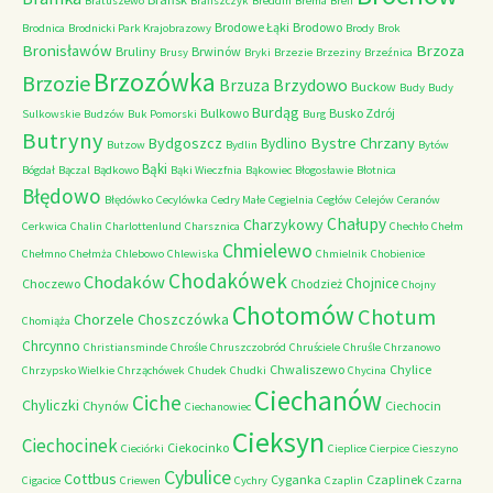
Bratuszewo
Brańszczyk
Breddin
Brema
Breń
Brodowe Łąki
Brodowo
Brodnica
Brodnicki Park Krajobrazowy
Brody
Brok
Bronisławów
Brzoza
Bruliny
Brwinów
Brusy
Bryki
Brzezie
Brzeziny
Brzeźnica
Brzozówka
Brzozie
Brzydowo
Brzuza
Buckow
Budy
Budy
Burdąg
Bulkowo
Busko Zdrój
Sulkowskie
Budzów
Buk Pomorski
Burg
Butryny
Bystre Chrzany
Bydgoszcz
Bydlino
Butzow
Bydlin
Bytów
Bąki
Bógdał
Bączal
Bądkowo
Bąki Wieczfnia
Bąkowiec
Błogosławie
Błotnica
Błędowo
Błędówko
Cecylówka
Cedry Małe
Cegielnia
Cegłów
Celejów
Ceranów
Chałupy
Charzykowy
Cerkwica
Chalin
Charlottenlund
Charsznica
Chechło
Chełm
Chmielewo
Chełmno
Chełmża
Chlebowo
Chlewiska
Chmielnik
Chobienice
Chodakówek
Chodaków
Chojnice
Choczewo
Chodzież
Chojny
Chotomów
Chotum
Chorzele
Choszczówka
Chomiąża
Chrcynno
Christiansminde
Chrośle
Chruszczobród
Chruściele
Chruśle
Chrzanowo
Chwaliszewo
Chylice
Chrzypsko Wielkie
Chrząchówek
Chudek
Chudki
Chycina
Ciechanów
Ciche
Chyliczki
Chynów
Ciechocin
Ciechanowiec
Cieksyn
Ciechocinek
Ciekocinko
Cieciórki
Cieplice
Cierpice
Cieszyno
Cybulice
Cottbus
Cyganka
Czaplinek
Cigacice
Criewen
Cychry
Czaplin
Czarna