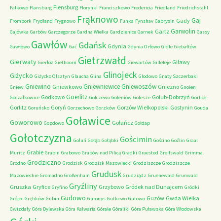
Flensburg
Falkowo
Flansburg
Florynki
Franciszkowo
Fredericia
Friedland
Friedrichstahl
Frąknowo
Gaj
Gady
Frombork
Frydland
Frygnowo
Funka
Fynshav
Gabrysin
Garwolin
Gartz
Gajówka
Garbów
Garczegorze
Gardna Wielka
Gardzienice
Garnek
Gassy
Gawłów
Gdańsk
Gdynia
Gawłowo
Gać
Gdynia Orłowo
Gidle
Giebałtów
Gietrzwałd
Gierwaty
Giławy
Gierłoż
Giethoorn
Giewartów
Gilleleje
Glinojeck
Giżycko
Giżycko Olsztyn
Glaucha
Glina
Glodowo
Gnaty Szczerbaki
Gniewino
Gniewniewice
Gniewoszów
Gniewkowo
Gniezno
Gniew
Gnoien
Goerlitz
Godkowo
Golub-Dobrzyń
Goczałkowice
Golczewo
Goleniów
Golesze
Gorlice
Gorlitz
Goryń
Gorzów Wielkopolski
Gostynin
Goruńsko
Gorzechowo
Gorzków
Gouda
Goławice
Goworowo
Gołańcz
Gozdowo
Gołdap
Gołotczyzna
Gościmin
Gołuń
Gołąb
Gołąbki
Gościno
Goźlin
Graal
Grabie
Muritz
Grabin
Grabowo
Grabów nad Pilicą
Gradki
Graested
Greifswald
Grimma
Grodziczno
Grodno
Grodzisk
Grodzisk Mazowiecki
Grodziszcze
Grodziszcze
Grudusk
Mazowieckie
Gromadno
Großenhain
Grudziądz
Gruenewald
Grunwald
Gryźliny
Gruszka
Gryfice
Grzybowo
Gródek nad Dunajcem
Gryfino
Gródki
Gudowo
Guzów
Gwda Wielka
Grójec
Grębków
Gubin
Guronys
Gutkowo
Gutowo
Gwizdały
Góra Dylewska
Góra Kalwaria
Górale
Góraliki
Góra Puławska
Góra Włodowska