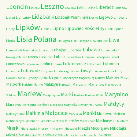
Leszno
Leoncin
Liberadz
Leszcz
Leśna
Lewków
Leśno
Libiszów
Lidzbark
Ligowo
Lidzbark Warmiński
Lichtajny
Linówno
Licheń
Lieske
Lipków
Lipno
Lipowiec Kościelny
Lipiny
Lipniak
Lipsk
Lipusz
Lisia Polana
Liwa
Lipów
Lisi Ogon
Liski
Liszyno
Litwinki
Liw
Lubawa
Lubajny
Lubartów
Lommatsch
Lommatzsch
Loretto
Lubań
Lubań
Lubicz
Lubeka
Nowogrodziec
Lubiatowo
Lubiechów
Lubiejew
Lubiejewo
Lubiel
Lubniewice
Lubomin
Lublin
Lubieszewo
Lublewko
Lubmin
Lubomierz
Lubowidz
Luszyn
Lubomino
Lucynów
Lundeborg
Lusowo
Lusławice
Luta
Lutry
Maków Maz.
Lębork
Lwówek Śląski
Lyndby
Lędzin
Macierzysz
Magdeburg
Maków
Malbork
Malużyn
Margonin
Marianów
Malchin
Malmo
Mareczki
Marienburg
Mariew
Marynino
Marki
Schloss
Marijampole
Marlow
Martwa Wisła
Małdyty
Marzewo
Marzęcino
Marózek
Maszewo
Matyldów
Matyty
Maurycew
Małocice
Małkinia
Mańki
Mdzewo
Meißen
Małe Cybulice
Małyszyn
Miedniewice
Miechów
Melibdorzyce
Mescherin
Miastko
Michrów
Mieczkowo
Mielnica
Mierki
Mikołajew
Mikołajki
Mieszki
Mierziączka
Mierzwin
Mierzyn
Mieszaki
Milanówek
Mikołajów
Miksztal
Milcz
Milicz
Mirsk
Mirzec
Mirów
MISIE