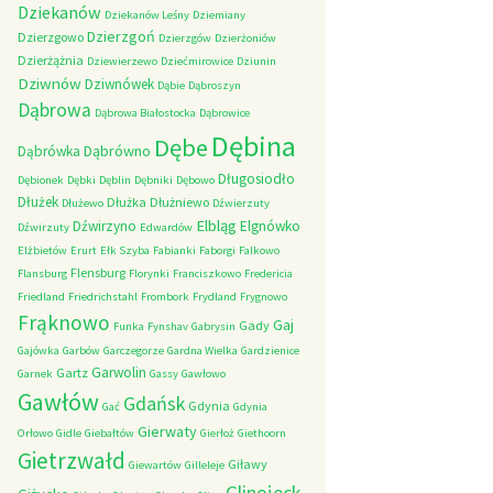
Dziekanów
Dziekanów Leśny
Dziemiany
Dzierzgoń
Dzierzgowo
Dzierzgów
Dzierżoniów
Dzierżążnia
Dziewierzewo
Dziećmirowice
Dziunin
Dziwnów
Dziwnówek
Dąbie
Dąbroszyn
Dąbrowa
Dąbrowa Białostocka
Dąbrowice
Dębina
Dębe
Dąbrówno
Dąbrówka
Długosiodło
Dębionek
Dębki
Dęblin
Dębniki
Dębowo
Dłużek
Dłużka
Dłużniewo
Dłużewo
Dźwierzuty
Elbląg
Dźwirzyno
Elgnówko
Dźwirzuty
Edwardów
Elżbietów
Erurt
Ełk Szyba
Fabianki
Faborgi
Falkowo
Flensburg
Flansburg
Florynki
Franciszkowo
Fredericia
Friedland
Friedrichstahl
Frombork
Frydland
Frygnowo
Frąknowo
Gaj
Gady
Funka
Fynshav
Gabrysin
Gajówka
Garbów
Garczegorze
Gardna Wielka
Gardzienice
Garwolin
Gartz
Garnek
Gassy
Gawłowo
Gawłów
Gdańsk
Gdynia
Gać
Gdynia
Gierwaty
Orłowo
Gidle
Giebałtów
Gierłoż
Giethoorn
Gietrzwałd
Giławy
Giewartów
Gilleleje
Glinojeck