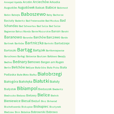
Arciechów
Arcelin
Arkadia
Annopol
Apolda
Babice
Augustówek
Augustów
Babiak
Babimost
Baboszewo
Babin
Babięta
Baby
Bachorze
Bad
Baciuty
Baderitz
Bad Freienwalde
Bad Muskau
Schandau
Bad Schwartau
Bad Sulza
Bad Sulze
Bansin
Bagienice
Bakus Wanda
Banie Mazurskie
Baraki
Baranowo
Barchów
Barczewo
Baranów
Bardo
Bartniczka
Bartodzieje
Barlinek
Bartków
Bartniki
Bartąg
Bartążek
Bartoszki
Bartłomiejowice
Baruchowo
Barłogi
Batowice
Bautzen
Bałdowo
Becejły
Bednary
Bemowo
Bergen am Rugen
Bedlno
Bełchów
Biała
Berlin
Bełżyce
Biała Góra
Biała Piska
Białobrzegi
Podlaska
Białe Błoto
Białka
Białutki
Białogóra
Białołęka
Białuty
Bibiampol
Białystok
Biedaszek
Biederitz
Bielice
Bielawy
Biedrusko
Bielawa
Bielnik
Bieniewice
Biesal
Bieżuń
Binz
Birkerod
Biskupiec
Bischofswerda
Biskupice
Bisztynek
Bobrowniki
Bobrowo
Bledzew
Bnin
Bobolice