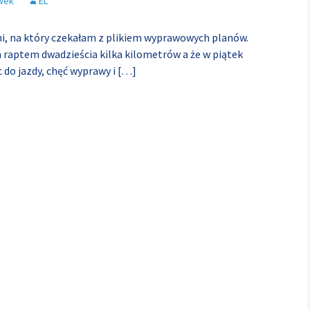
wek
EL
ni, na który czekałam z plikiem wyprawowych planów.
m raptem dwadzieścia kilka kilometrów a że w piątek
 do jazdy, chęć wyprawy i
[…]