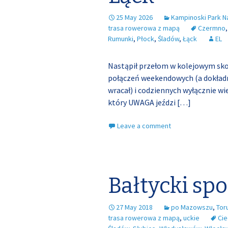
25 May 2026
Kampinoski Park 
trasa rowerowa z mapą
Czermno
Rumunki
,
Płock
,
Śladów
,
Łąck
EL
Nastąpił przełom w kolejowym sk
połączeń weekendowych (a dokładni
wracał) i codziennych wyłącznie w
który UWAGA jeździ
[…]
Leave a comment
Bałtycki sp
27 May 2018
po Mazowszu
,
Tor
trasa rowerowa z mapą
,
uckie
Cie