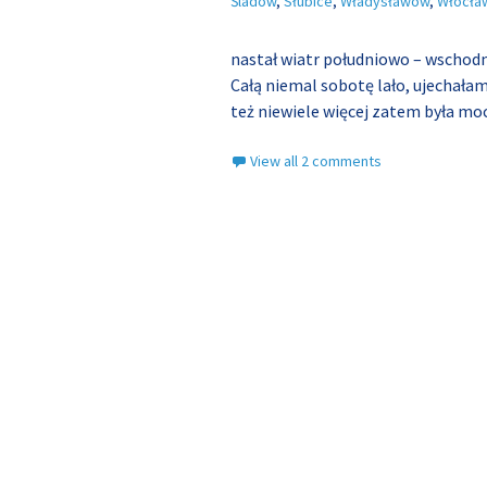
Śladów
,
Słubice
,
Władysławów
,
Włocła
nastał wiatr południowo – wschod
Całą niemal sobotę lało, ujechała
też niewiele więcej zatem była moc
View all 2 comments