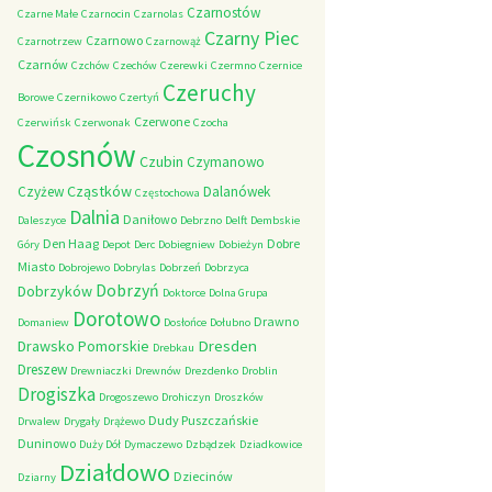
Czarnostów
Czarne Małe
Czarnocin
Czarnolas
Czarny Piec
Czarnowo
Czarnotrzew
Czarnowąż
Czarnów
Czchów
Czechów
Czerewki
Czermno
Czernice
Czeruchy
Borowe
Czernikowo
Czertyń
Czerwone
Czerwińsk
Czerwonak
Czocha
Czosnów
Czubin
Czymanowo
Cząstków
Czyżew
Dalanówek
Częstochowa
Dalnia
Daniłowo
Daleszyce
Debrzno
Delft
Dembskie
Den Haag
Dobre
Góry
Depot
Derc
Dobiegniew
Dobieżyn
Miasto
Dobrojewo
Dobrylas
Dobrzeń
Dobrzyca
Dobrzyń
Dobrzyków
Doktorce
Dolna Grupa
Dorotowo
Drawno
Domaniew
Dosłońce
Dołubno
Dresden
Drawsko Pomorskie
Drebkau
Dreszew
Drewniaczki
Drewnów
Drezdenko
Droblin
Drogiszka
Drogoszewo
Drohiczyn
Droszków
Dudy Puszczańskie
Drwalew
Drygały
Drążewo
Duninowo
Duży Dół
Dymaczewo
Dzbądzek
Dziadkowice
Działdowo
Dziecinów
Dziarny