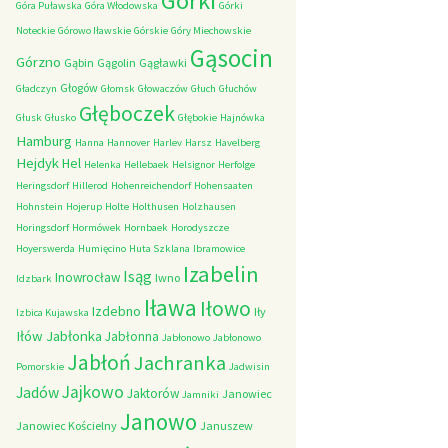
Górki
Góra Puławska
Góra Włodowska
Górki
Noteckie
Górowo Iławskie
Górskie
Góry Miechowskie
Gąsocin
Górzno
Gąbin
Gągolin
Gągławki
Głogów
Gładczyn
Głomsk
Głowaczów
Głuch
Głuchów
Głęboczek
Głusk
Głusko
Głębokie
Hajnówka
Hamburg
Hanna
Hannover
Harlev
Harsz
Havelberg
Hejdyk
Hel
Helenka
Hellebaek
Helsignor
Herfolge
Heringsdorf
Hillerod
Hohenreichendorf
Hohensaaten
Hohnstein
Hojerup
Holte
Holthusen
Holzhausen
Horingsdorf
Hormówek
Hornbaek
Horodyszcze
Hoyerswerda
Humięcino
Huta Szklana
Ibramowice
Izabelin
Isąg
Inowrocław
Iwno
Idzbark
Iława
Iłowo
Izdebno
Iły
Izbica Kujawska
Iłów
Jabłonka
Jabłonna
Jabłonowo
Jabłonowo
Jabłoń
Jachranka
Pomorskie
Jadwisin
Jajkowo
Jadów
Jaktorów
Janowiec
Jamniki
Janowo
Janowiec Kościelny
Januszew