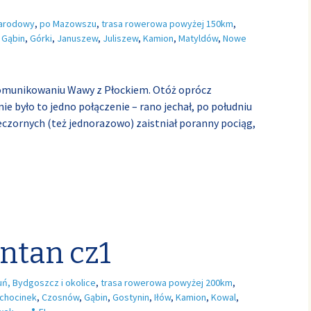
Narodowy
,
po Mazowszu
,
trasa rowerowa powyżej 150km
,
,
Gąbin
,
Górki
,
Januszew
,
Juliszew
,
Kamion
,
Matyldów
,
Nowe
omunikowaniu Wawy z Płockiem. Otóż oprócz
e było to jedno połączenie – rano jechał, po południu
ieczornych (też jednorazowo) zaistniał poranny pociąg,
ontan cz1
uń, Bydgoszcz i okolice
,
trasa rowerowa powyżej 200km
,
chocinek
,
Czosnów
,
Gąbin
,
Gostynin
,
Iłów
,
Kamion
,
Kowal
,