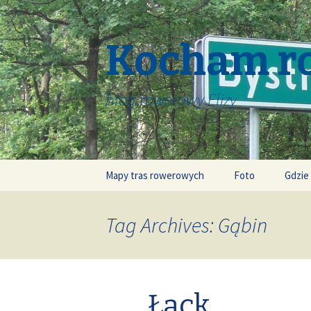
Kocham r
blog rowerowy Elizy
Skip
Mapy tras rowerowych
Foto
Gdzie
to
content
Tag Archives: Gąbin
Łąck