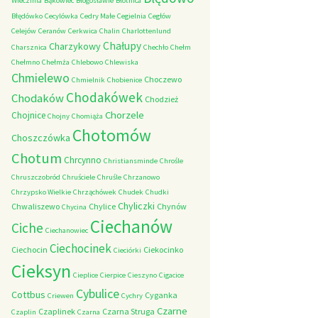
Wieczfnia
Bąkowiec
Błogosławie
Błotnica
Błędówko
Cecylówka
Cedry Małe
Cegielnia
Cegłów
Celejów
Ceranów
Cerkwica
Chalin
Charlottenlund
Chałupy
Charzykowy
Charsznica
Chechło
Chełm
Chełmno
Chełmża
Chlebowo
Chlewiska
Chmielewo
Choczewo
Chmielnik
Chobienice
Chodakówek
Chodaków
Chodzież
Chorzele
Chojnice
Chojny
Chomiąża
Chotomów
Choszczówka
Chotum
Chrcynno
Christiansminde
Chrośle
Chruszczobród
Chruściele
Chruśle
Chrzanowo
Chrzypsko Wielkie
Chrząchówek
Chudek
Chudki
Chyliczki
Chwaliszewo
Chylice
Chynów
Chycina
Ciechanów
Ciche
Ciechanowiec
Ciechocinek
Ciechocin
Ciekocinko
Cieciórki
Cieksyn
Cieplice
Cierpice
Cieszyno
Cigacice
Cybulice
Cottbus
Cyganka
Criewen
Cychry
Czarne
Czaplinek
Czarna Struga
Czaplin
Czarna