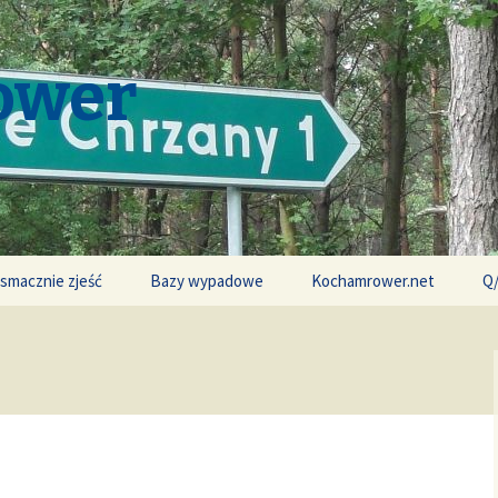
ower
 smacznie zjeść
Bazy wypadowe
Kochamrower.net
Q