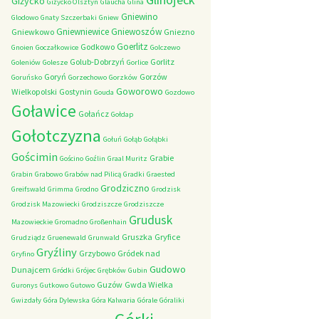
Giżycko
Giżycko Olsztyn
Glaucha
Glina
Gniewino
Glodowo
Gnaty Szczerbaki
Gniew
Gniewniewice
Gniewoszów
Gniewkowo
Gniezno
Goerlitz
Godkowo
Gnoien
Goczałkowice
Golczewo
Golub-Dobrzyń
Gorlitz
Goleniów
Golesze
Gorlice
Goryń
Gorzów
Goruńsko
Gorzechowo
Gorzków
Goworowo
Wielkopolski
Gostynin
Gouda
Gozdowo
Goławice
Gołańcz
Gołdap
Gołotczyzna
Gołuń
Gołąb
Gołąbki
Gościmin
Grabie
Gościno
Goźlin
Graal Muritz
Grabin
Grabowo
Grabów nad Pilicą
Gradki
Graested
Grodziczno
Greifswald
Grimma
Grodno
Grodzisk
Grodzisk Mazowiecki
Grodziszcze
Grodziszcze
Grudusk
Mazowieckie
Gromadno
Großenhain
Gruszka
Gryfice
Grudziądz
Gruenewald
Grunwald
Gryźliny
Grzybowo
Gródek nad
Gryfino
Gudowo
Dunajcem
Gródki
Grójec
Grębków
Gubin
Guzów
Gwda Wielka
Guronys
Gutkowo
Gutowo
Gwizdały
Góra Dylewska
Góra Kalwaria
Górale
Góraliki