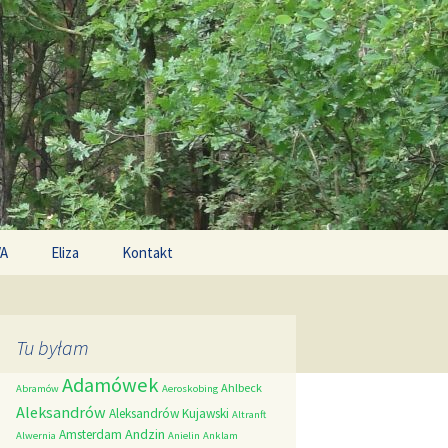
Search
/A
Eliza
Kontakt
for:
Tu byłam
Adamówek
Ahlbeck
Abramów
Aeroskobing
Aleksandrów
Aleksandrów Kujawski
Altranft
Andzin
Amsterdam
Alwernia
Anielin
Anklam