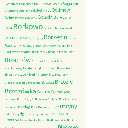
Bogurzyn
Bogaczewo
Bochotnica
Bodzentyn
Bogatka
Bolimów
Bolesławiec
Bolechowo
Boleszyno
Bolęcin
Boreczno
Bolino
Bolków
Bolszewo
Borkowo
Borki
Borne Sulinowo
Borsdorf
Borzęcin
Borzymy
Borsuki
Borzyny
Borów
Bramka
Bosewo
Boszkowo
Boże
Bożenkowo
Brańsk
Bratuszewo
Brańszczyk
Breddin
Brema
Breń
Brochów
Brodnica
Brodnicki Park
Brodowe Łąki
Brodowo
Krajobrazowy
Brody
Brok
Bronisławów
Bruliny
Brwinów
Brusy
Bryki
Brzozie
Brzoza
Brzezie
Brzeziny
Brzeźnica
Brzozówka
Brzydowo
Brzuza
Buckow
Budy
Budy Sulkowskie
Budzów
Buk Pomorski
Butryny
Burdąg
Bulkowo
Busko Zdrój
Burg
Bystre
Bydgoszcz
Bydlino
Butzow
Bydlin
Chrzany
Bąki
Bytów
Bógdał
Bączal
Bądkowo
Bąki
Błędowo