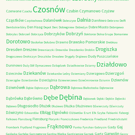
Czosnów
Czubin
Czymanowo
Czyżew
Czerwone
Czocha
Dalnia
Cząstków
Dalanówek
Daniłowo
Częstochowa
Daleszyce
Debrzno
Delft
Den Haag
Dobre Miasto
Dembskie Góry
Depot
Derc
Dobiegniew
Dobieżyn
Dobrojewo
Dobrzyń
Dobrzyków
Dobrylas
Dobrzeń
Dobrzyca
Doktorce
Dolna Grupa
Domaniew
Dorotowo
Drawsko Pomorskie
Drawno
Dosłońce
Dołubno
Drebkau
Drogiszka
Dresden
Dreszew
Drewniaczki
Drewnów
Drezdenko
Droblin
Dudy Puszczańskie
Drogoszewo
Drohiczyn
Droszków
Drwalew
Drygały
Drążewo
Działdowo
Duninowo
Duży Dół
Dymaczewo
Dzbądzek
Dziadkowice
Dziarny
Dziekanów
Dzierzgoń
Dziecinów
Dzierzgowo
Dziekanów Leśny
Dziemiany
Dziwnów
Dzierżążnia
Dzierzgów
Dzierżoniów
Dziewierzewo
Dziećmirowice
Dziunin
Dąbrowa
Dziwnówek
Dąbie
Dąbroszyn
Dąbrowa Białostocka
Dąbrowice
Dębina
Dębe
Dąbrówno
Dąbrówka
Dębionek
Dębki
Dęblin
Dębniki
Długosiodło
Dłużek
Dłużka
Dłużniewo
Dębowo
Dłużewo
Dźwierzuty
Dźwirzuty
Elbląg
Dźwirzyno
Elgnówko
Edwardów
Elżbietów
Erurt
Ełk Szyba
Fabianki
Faborgi
Flensburg
Falkowo
Flansburg
Florynki
Franciszkowo
Fredericia
Friedland
Friedrichstahl
Frąknowo
Gaj
Gady
Frombork
Frydland
Frygnowo
Funka
Fynshav
Gabrysin
Garwolin
Gartz
Gajówka
Garbów
Garczegorze
Gardna Wielka
Gardzienice
Garnek
Gassy