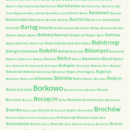
Bad Schandau
Baderitz
Bad Freienwalde
Bad Muskau
Bad Schwartau
Bad Sulza
Bad
Baranowo
Bansin
Sulze
Bagienice
Bakus Wanda
Banie Mazurskie
Baraki
Baranów
Bartniczka
Barchów
Barczewo
Bartodzieje
Bardo
Barlinek
Bartków
Bartniki
Bartąg
Bartążek
Bartoszki
Bartłomiejowice
Baruchowo
Barłogi
Batowice
Bautzen
Bednary
Bełchów
Bemowo
Bergen am Rugen
Bałdowo
Becejły
Bedlno
Berlin
Białobrzegi
Biała Podlaska
Bełżyce
Biała Góra
Biała Piska
Białe Błoto
Białka
Białutki
Bibiampol
Białogóra
Białołęka
Białuty
Białystok
Biedaszek
Bielice
Bieniewice
Biesal
Bielawy
Bieżuń
Biederitz
Biedrusko
Bielawa
Bielnik
Biskupiec
Binz
Birkerod
Bischofswerda
Biskupice
Bisztynek
Bledzew
Bnin
Bobolice
Bogurzyn
Bobrowniki
Bobrowo
Bogaczewo
Bochotnica
Bodzentyn
Bogatka
Bolimów
Bolęcin
Bolesławiec
Bolino
Bolechowo
Boleszyno
Bolków
Bolszewo
Borkowo
Boreczno
Borki
Borsuki
Borne Sulinowo
Borsdorf
Borzęcin
Borzymy
Bosewo
Boszkowo
Borzyny
Borów
Boże
Bożenkowo
Brochów
Bramka
Brańsk
Bratuszewo
Brańszczyk
Breddin
Brema
Breń
Brodowe Łąki
Brodowo
Brodnica
Brodnicki Park Krajobrazowy
Brody
Brok
Bronisławów
Brzoza
Bruliny
Brwinów
Brusy
Bryki
Brzezie
Brzeziny
Brzeźnica