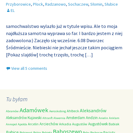
Przyborowice
,
Płock
,
Radzanowo
,
Sochaczew
,
Słomin
,
Słubice
EL
samochwalstwo wylazło już w tytule wpisu. Ale to moja
najdłuższa samotna wyprawa so far. I bardzo jestem z niej
zadowolona:) Zaczęło się wcześnie. 6.08 Dworzec
Śródmieście. Niebieski nie jechał jeszcze takim pociągiem
[Pokaz slajdów] trochę trzęsło, trochę
[…]
View all 5 comments
Tu byłam
Adamówek
Aleksandrów
Ahlbeck
Abramów
Aeroskobing
Andzin
Aleksandrów Kujawski
Amsterdam
Altranft
Alwernia
Anielin
Anklam
Arciechów
Augustówek
Arcelin
Arkadia
Augustów
Babiak
Annopol
Apolda
Baboszewo
Babice
Baciuty
Babimost
Babin
Babięta
Baby
Bachorze