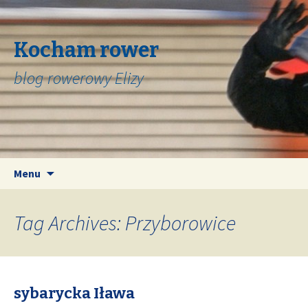
Kocham rower
blog rowerowy Elizy
Skip
Search
Menu
to
for:
content
Tag Archives: Przyborowice
sybarycka Iława