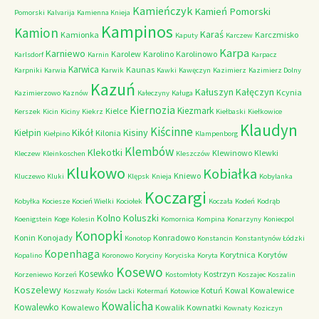
Kamieńczyk
Kamień Pomorski
Pomorski
Kalvarija
Kamienna Knieja
Kampinos
Kamion
Karaś
Kamionka
Karczmisko
Kaputy
Karczew
Karpa
Karniewo
Karolew
Karolino
Karolinowo
Karlsdorf
Karnin
Karpacz
Karwica
Kaunas
Karpniki
Karwia
Karwik
Kawki
Kawęczyn
Kazimierz
Kazimierz Dolny
Kazuń
Kałuszyn
Kałęczyn
Kcynia
Kazimierzowo
Kaznów
Kałeczyny
Kaługa
Kiernozia
Kiezmark
Kielce
Kerszek
Kicin
Kiciny
Kiekrz
Kiełbaski
Kiełkowice
Klaudyn
Kiścinne
Kikół
Kisiny
Kiełpin
Kilonia
Kiełpino
Klampenborg
Klembów
Klekotki
Klewinowo
Klewki
Kleczew
Kleinkoschen
Kleszczów
Klukowo
Kobiałka
Kniewo
Kluczewo
Kluki
Klępsk
Knieja
Kobylanka
Koczargi
Kobyłka
Kociesze
Kocień Wielki
Kociołek
Koczała
Kodeń
Kodrąb
Kolno
Koluszki
Koenigstein
Koge
Kolesin
Komornica
Kompina
Konarzyny
Koniecpol
Konopki
Konin
Konojady
Konradowo
Konotop
Konstancin
Konstantynów Łódzki
Kopenhaga
Korytnica
Korytów
Kopalino
Koronowo
Koryciny
Koryciska
Koryta
Kosewo
Kosewko
Kostrzyn
Korzeniewo
Korzeń
Kostomłoty
Koszajec
Koszalin
Koszelewy
Kotuń
Kowal
Kowalewice
Koszwały
Kosów Lacki
Kotermań
Kotowice
Kowalicha
Kowalewko
Kowalewo
Kowalik
Kownatki
Kownaty
Koziczyn