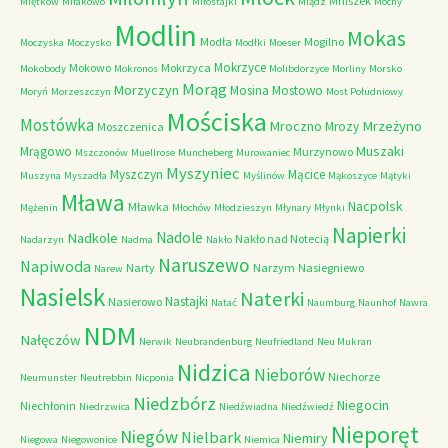
Mniszek
Miętków
Miłakowo
Miłostajki
Mlądz
Mochy
Modlin
Mokas
Modła
Mogilno
Moczyska
Moczysko
Modłki
Moeser
Mokrzyce
Mokowo
Mokrzyca
Mokobody
Mokronos
Molibdorzyce
Morliny
Morsko
Morąg
Morzyczyn
Mosina
Mostowo
Moryń
Morzeszczyn
Most Południowy
Mościska
Mostówka
Mrzeżyno
Mroczno
Mrozy
Moszczenica
Muszaki
Mrągowo
Murzynowo
Mszczonów
Muellrose
Muncheberg
Murowaniec
Myszyniec
Myszczyn
Mącice
Muszyna
Myszadła
Myślinów
Mąkoszyce
Mątyki
Mława
Nacpolsk
Mławka
Mężenin
Młochów
Młodzieszyn
Młynary
Młynki
Napierki
Nadkole
Nadole
Nakło nad Notecią
Nadarzyn
Nadma
Nakło
Naruszewo
Napiwoda
Narty
Narzym
Nasiegniewo
Narew
Nasielsk
Naterki
Nastajki
Nasierowo
Natać
Naumburg
Naunhof
Nawra
NDM
Nałęczów
Nerwik
Neubrandenburg
Neufriedland
Neu Mukran
Nidzica
Nieborów
Niechorze
Neumunster
Neutrebbin
Nicponia
Niedzbórz
Niegocin
Niechłonin
Niedrzwica
Niedźwiadna
Niedźwiedź
Nieporęt
Niegów
Nielbark
Niemiry
Niegowa
Niegowonice
Niemica