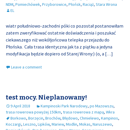
NDM
,
Pomiechówek
,
Przyborowice
,
Płońsk
,
Raciąż
,
Stara Wrona
EL
wiatr południowo-zachodni póki co pozostał postanowiłam
zatem zweryfikować ostatnie doświadczenia i poszukać
ciekawszego niż wokółjońcowa telepka przejazdu do
Płońska. Cała trasa identyczna jak ta z piątku a jedyna
modyfikacja będzie dopiero od Starej Wrony:) (o, a
[…]
Leave a comment
test mocy. Nieplanowany!
9 April 2018
Kampinoski Park Narodowy
,
po Mazowszu
,
trasa rowerowa powyżej 150km
,
trasa rowerowa z mapą
,
Wkra
Borkowo
,
Borzęcin
,
Brochów
,
Błędowo
,
Chmielewo
,
Kampinos
,
Koczargi
,
Leszno
,
Lipków
,
Mariew
,
Modlin
,
Mokas
,
Naruszewo
,