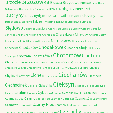
Brzozówka
Brzozie
Brzydowo
Brzuza
Buckow
Budy
Budy
Burdąg
Bulkowo
Busko Zdrój
Sulkowskie
Budzów
Buk Pomorski
Burg
Butryny
Bystre Chrzany
Bydgoszcz
Bydlino
Butzow
Bydlin
Bytów
Bąki
Bógdał
Bączal
Bądkowo
Bąki Wieczfnia
Bąkowiec
Błogosławie
Błotnica
Błędowo
Błędówko
Cecylówka
Cedry Małe
Cegielnia
Cegłów
Celejów
Ceranów
Chałupy
Charzykowy
Cerkwica
Chalin
Charlottenlund
Charsznica
Chechło
Chełm
Chmielewo
Chełmno
Chełmża
Chlebowo
Chlewiska
Chmielnik
Chobienice
Chodakówek
Chodaków
Chojnice
Choczewo
Chodzież
Chojny
Chotomów
Chotum
Chorzele
Choszczówka
Chomiąża
Chrcynno
Christiansminde
Chrośle
Chruszczobród
Chruściele
Chruśle
Chrzanowo
Chwaliszewo
Chylice
Chrzypsko Wielkie
Chrząchówek
Chudek
Chudki
Chycina
Ciechanów
Ciche
Chyliczki
Chynów
Ciechocin
Ciechanowiec
Cieksyn
Ciechocinek
Ciekocinko
Cieciórki
Cieplice
Cierpice
Cieszyno
Cybulice
Cottbus
Cyganka
Czaplinek
Cigacice
Criewen
Cychry
Czaplin
Czarna
Czarne
Czarnostów
Czarna Struga
Czarne Małe
Czarnocin
Czarnolas
Czarnotrzew
Czarny Piec
Czarnowo
Czarnów
Czarnowąż
Czchów
Czechów
Czerewki
Czeruchy
Czermno
Czernice Borowe
Czernikowo
Czertyń
Czerwińsk
Czerwonak