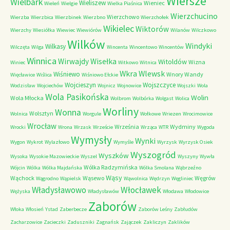
Wiersze
Wielbark
Wieliszew
Wieniec
Wieleń
Wielgie
Wielka Piaśnica
Wierzchucino
Wierzchowo
Wierzba
Wierzbica
Wierzbinek
Wierzbno
Wierzchołek
Wikielec
Wiktorów
Wierzchy
Wiesiółka
Wiewiec
Wiewiórów
Wilanów
Wilczkowo
Wilków
Windyki
Wilkasy
Wilczęta
Wilga
Wincenta
Wincentowo
Wincentów
Winnica
Wirwajdy
Wisełka
Witoldów
Wizna
Winiec
Witkowo
Witnica
Wkra
Wlewsk
Wiśniewo
Wnory Wandy
Więcławice
Wiślica
Wiśniowo Ełckie
Wojcieszyn
Wojszczyce
Wodzisław
Wojciechów
Wojnicz
Wojnowice
Wojszki
Wola
Wola Pasikońska
Wolin
Wola Młocka
Wolbrom
Wolbórka
Wolgast
Wolica
Worliny
Wonna
Wolsztyn
Wolnica
Worgule
Wołkowe
Wriezen
Wrocimowice
Wrocław
Września
Wydminy
Wrocki
Wrona
Wrzask
Wrzeście
Wrząca
WTR
Wygoda
Wymysły
Wynki
Wygon
Wykrot
Wylazłowo
Wymyśle
Wyrzysk
Wyrzysk Osiek
Wyszogród
Wyszków
Wysoka
Wysokie Mazowieckie
Wyszel
Wyszyny
Wywła
Wólka Radzymińska
Wójcin
Wólka
Wólka Majdańska
Wólka Smolana
Wąbrzeźno
Wąsy
Wąchock
Wąsewo
Węgrów
Wągrodno
Wąpielsk
Wąwolnica
Wędrzyn
Węgliniec
Władysławowo
Włocławek
Wężyska
Władysławów
Włodawa
Włodowice
Zaborów
Włoka
Włosień
Ystad
Zaberbecze
Zaborów Leśny
Zabłudów
Zacharzowice
Zacieczki
Zaduszniki
Zagnańsk
Zajączek
Zakliczyn
Zaklików