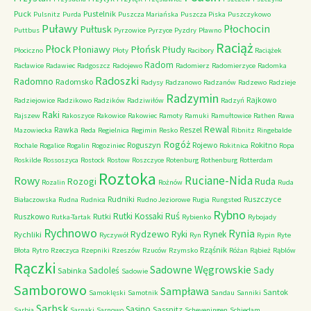
Puck
Pustelnik
Pulsnitz
Purda
Puszcza Mariańska
Puszcza Piska
Puszczykowo
Puławy
Pułtusk
Płochocin
Puttbus
Pyrzowice
Pyrzyce
Pyzdry
Pławno
Raciąż
Płock
Płońsk
Płoniawy
Płudy
Płociczno
Płoty
Racibory
Raciążek
Radom
Racławice
Radawiec
Radgoszcz
Radojewo
Radomierz
Radomierzyce
Radomka
Radoszki
Radomno
Radomsko
Radysy
Radzanowo
Radzanów
Radzewo
Radzieje
Radzymin
Rajkowo
Radziejowice
Radzikowo
Radzików
Radziwiłów
Radzyń
Raki
Rajszew
Rakoszyce
Rakowice
Rakowiec
Ramoty
Ramuki
Ramułtowice
Rathen
Rawa
Rewal
Rawka
Reszel
Mazowiecka
Reda
Regielnica
Regimin
Resko
Ribnitz
Ringebalde
Rogóż
Roguszyn
Rojewo
Rokitno
Rochale
Rogalice
Rogalin
Rogoziniec
Rokitnica
Ropa
Roskilde
Rossoszyca
Rostock
Rostow
Roszczyce
Rotenburg
Rothenburg
Rotterdam
Roztoka
Ruciane-Nida
Rowy
Rozogi
Ruda
Rozalin
Rożnów
Ruda
Rudniki
Ruszczyce
Białaczowska
Rudna
Rudnica
Rudno Jeziorowe
Rugia
Rungsted
Rybno
Ruś
Rutki Kossaki
Ruszkowo
Rutki
Rutka-Tartak
Rybienko
Rybojady
Rychnowo
Rynia
Rydzewo
Ryki
Rynek
Rychliki
Ryczywół
Ryn
Rypin
Ryte
Rząśnik
Błota
Rytro
Rzeczyca
Rzepniki
Rzeszów
Rzuców
Rzymsko
Różan
Rąbież
Rąblów
Rączki
Sadowne Węgrowskie
Sady
Sadoleś
Sabinka
Sadowie
Samborowo
Sampława
Santok
Samoklęski
Samotnik
Sandau
Sanniki
Sarbsk
Sasino
Sassnitz
Sarbia
Sarnaki
Sarnowo
Scheveningen
Schiedam