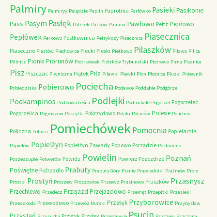
Palmiry
Pasieki
Pasikonie
Paprotnia
Palmiryy
Palędzie
Paplin
Parłówko
Pasłęk
Pasym
Pawłowo
Pass
Pepłowo
Peitz
Paterek
Patków
Paulina
Piasecznica
Pepłówek
Pestkownica
Perkowo
Petrykozy
Piaecznica
Pilaszków
Piaseczno
Piecki
Pieski
Piastów
Piechowice
Pietkowo
Pilawa
Pilica
Piorunów
Pionki
Pillnitz
Piotrkówek
Piotrków Trybunalski
Piotrowo
Pirna
Pisanica
Pisz
Piła
Piszczac
Piątek
Piwniczna
Piławki
Plewki
Plon
Plośnica
Pluski
Pniewnik
Pociecha
Pobierowo
Pobiedziska
Podawce
Poddąbie
Podgórze
Podlejki
Podkampinos
Pogorzelec
Podkowa Leśna
Podrochale
Pogorzel
Polesie
Pogorzelica
Pokrzydowo
Pogroszew
Pokrytki
Polaki
Polanów
Polichno
Pomiechówek
Pomocnia
Policzna
Popielarnia
Polnica
Popielżyn
Popielżyn Zawady
Popowo
Porządzie
Popielów
Postomino
Powielin
Poznań
Powidz
Powierż
Pozezdrze
Poszeszupie
Potworów
Prabuty
Poświętne
Poźrzadło
Prabuty Góry
Pranie
Prawiedniki
Prażmów
Prora
Przasnysz
Prostyń
Pruszków
Prostki
Proszew
Proszowice
Prusewo
Prusinowo
Przechlewo
Przejazd
Przejazdowo
Przedecz
Przemęt
Przepitki
Przesieki
Przyborowice
Przełęk
Przewodowo
Przeszkoda
Przewóz Nurski
Przybysław
Psucin
Przystań
Przytyk
Przyłęk
Przysucha
Przęsławice
Pszczew
Pszczyna