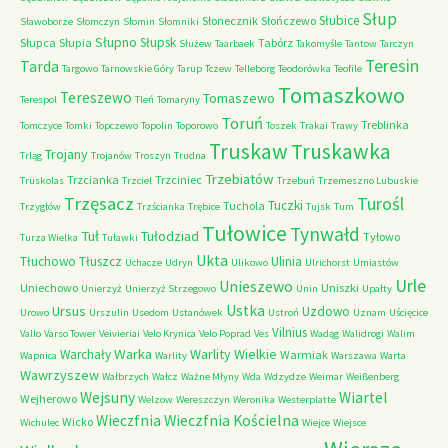
Słup
Słubice
Słonecznik
Słończewo
Sławoborze
Słomczyn
Słomin
Słomniki
Słupno
Słupsk
Słupca
Słupia
Tabórz
Służew
Taarbaek
Takomyśle
Tantow
Tarczyn
Teresin
Tarda
Targowo
Tarnowskie Góry
Tarup
Tczew
Telleborg
Teodorówka
Teofile
Tomaszkowo
Tereszewo
Tomaszewo
Terespol
Tleń
Tomaryny
Toruń
Treblinka
Tomczyce
Tomki
Topczewo
Topolin
Toporowo
Toszek
Trakai
Trawy
Truskaw
Truskawka
Trojany
Trląg
Trojanów
Troszyn
Trudna
Trzebiatów
Trzcianka
Trzciniec
Truskolas
Trzciel
Trzebuń
Trzemeszno Lubuskie
Trzęsacz
Turośl
Tuczki
Tuchola
Trzygłów
Trzścianka
Trębice
Tujsk
Tum
Tułowice
Tynwałd
Tuł
Tułodziad
Tyłowo
Turza Wielka
Tuławki
Ukta
Tłuchowo
Tłuszcz
Ulinia
Uchacze
Udryn
Ulikowo
Ulrichorst
Umiastów
Urle
Unieszewo
Uniechowo
Uniszki
Unierzyż
Unierzyż Strzegowo
Unin
Upałty
Ustka
Ursus
Uzdowo
Urowo
Urszulin
Usedom
Ustanówek
Ustroń
Uznam
Uścięcice
Vilnius
Vallo
Varso Tower
Veivieriai
Velo Krynica
Velo Poprad
Ves
Wadąg
Walidrogi
Walim
Warka
Warlity Wielkie
Warchały
Warmiak
Wapnica
Warlity
Warszawa
Warta
Wawrzyszew
Wałbrzych
Wałcz
Ważne Młyny
Wda
Wdzydze
Weimar
Weißenberg
Wejsuny
Wiartel
Wejherowo
Welzow
Wereszczyn
Weronika
Westerplatte
Wieczfnia Kościelna
Wieczfnia
Wicko
Wichulec
Wiejce
Wiejsce