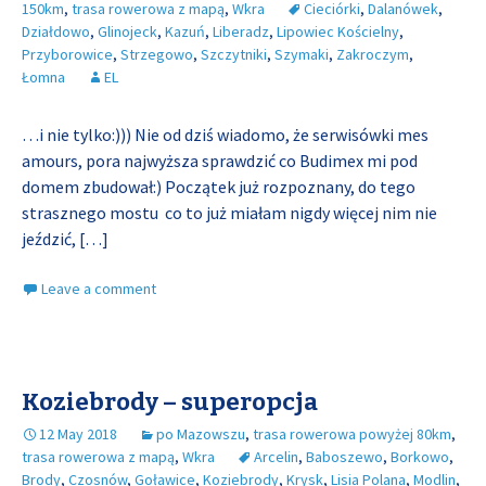
150km
,
trasa rowerowa z mapą
,
Wkra
Cieciórki
,
Dalanówek
,
Działdowo
,
Glinojeck
,
Kazuń
,
Liberadz
,
Lipowiec Kościelny
,
Przyborowice
,
Strzegowo
,
Szczytniki
,
Szymaki
,
Zakroczym
,
Łomna
EL
…i nie tylko:))) Nie od dziś wiadomo, że serwisówki mes
amours, pora najwyższa sprawdzić co Budimex mi pod
domem zbudował:) Początek już rozpoznany, do tego
strasznego mostu co to już miałam nigdy więcej nim nie
jeździć,
[…]
Leave a comment
Koziebrody – superopcja
12 May 2018
po Mazowszu
,
trasa rowerowa powyżej 80km
,
trasa rowerowa z mapą
,
Wkra
Arcelin
,
Baboszewo
,
Borkowo
,
Brody
,
Czosnów
,
Goławice
,
Koziebrody
,
Krysk
,
Lisia Polana
,
Modlin
,