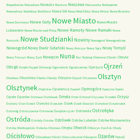
Nieszawa
Nieskórz
Niepołomice
Nieradowo
Niestum
Nieszawka
Nietoperek
Nowa Sól
Niewodnica
Nootdorp
Nordhavn
Nowa Wieś Ełcka
Nowa Wrona
Nowe Brzesko
Nowe Miasto
Nowe Guty
Nowe Miasto
Nowe Duninowo
Nowe Ramoty
Nowe Ramuki
Lubawskie
Nowe Miasto nad Pilicą
Nowe
Nowe Studzianki
Nowiny
Rumunki
Nowogard
Nowogrodziec
Nowogród
Nowy Dwór Gdański
Nowy Tomyśl
Nowy Korczyn
Nowy Sącz
Nuna
Nowęcin
Obryte
Nowy Troszyn
Nowy Zyck
Nur
Nyborg
Obierwia
Obroki
Ojrzeń
Obrąb
Ojerzyce
Ocięte
Ocypel
Odrowąż
Ogorzelnik
Ogrodzieniec
Olsztyn
Okuninka
Oleszno
Okalewo
Olecko
Olendy
Olpuch
Olszewka
Olsztynek
Opinogóra
Opalenica
Olędzkie
Opaleń
Opoczno
Opoki
Orneta
Orzysz
Opole
Oporów
Orchowo
Orchówek
Ortel
Ortrand
Oryszew
Orzełek
Osiecko
Osiek
Oschatz
Osie
Osieck
Osieczek
Osiek Drawski
Osmolice
Osnabrueck
Ostrołęka
Ostrowite
Ostroróg
Ostroszowice
Ostrowiec Świętokrzyski
Ostróda
Ostrówek
Ostrów Lubelski
Ostrów Mazowiecka
Ostródy
Ostrów
Otwock
Otręba
Ostrów Wielkopolski
Osówka
Otorowo
Otłoczyn
Owińsk
Ołuda
Ościsłowo
Ożarów
Ośmiałowo
Ośniki
Ośno Lubuskie
Oświęcim
Pakość