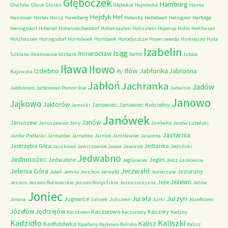
Głęboczek
Hamburg
Głuchów
Głusk
Głusko
Głębokie
Hajnówka
Hanna
Hejdyk
Hel
Hannover
Harlev
Harsz
Havelberg
Helenka
Hellebaek
Helsignor
Herfolge
Heringsdorf
Hillerod
Hohenreichendorf
Hohensaaten
Hohnstein
Hojerup
Holte
Holthusen
Holzhausen
Horingsdorf
Hormówek
Hornbaek
Horodyszcze
Hoyerswerda
Humięcino
Huta
Izabelin
Isąg
Inowrocław
Iwno
Szklana
Ibramowice
Idzbark
Izbica
Iława
Iłowo
Iłów
Jabłonka
Izdebno
Jabłonna
Iły
Kujawska
Jabłoń
Jachranka
Jadów
Jabłonowo
Jabłonowo Pomorskie
Jadwisin
Janowo
Jajkowo
Jaktorów
Janowiec
Janowiec Kościelny
Jamniki
Janówek
Janów
Januszew
Januszewice
Jany
Janówko
Janów Lubelski
Jastarnia
Janów Podlaski
Jarmatów
Jarnatów
Jarnice
Jarosławiec
Jasionna
Jastrzębia Góra
Jedlanka
Jaszkowo
Jawiszowice
Jawor
Jaworze
Jedliński
Jedwabno
Jednorożec
Jedwabne
Jeglin
Jeglijowiec
Jelcz-Laskowice
Jerzwałd
Jelenia Góra
Jeziorany
Jeleń
Jemna
Jerichov
Jerwałd
Jezierzyce
Jeżewo
Jeże
Jezioro
Jezioro Rożnowskie
jezioro Wulpińskie
Jeziorszczyzna
Jeżów
Joniec
Jurzyn
Jurata
Jugowice
Jonava
Julinek
Juliszew
Jurki
Józefkowo
Józefów
Jędrzejów
Kaczorowo
Kaczory
Kaczkowo
Kaczorowy
Kadyny
Kadzidło
Kaliszki
Kalisz
Kadłubówka
Kajetany
Kajkowo
Kalisko
Kalisz