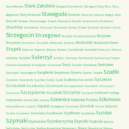
Stare Załubice
Stare Worowo
Stargard Szczeciński
Starogard
Stary Brus
Stary
Stawiguda
Stary Kraszew
Stawiski
Bógpomóż
Stawisko
Stawno
Stegna
Stilo
Stoczek
Stolpen
Stolzenhagen
Stopsk
Stowęcino
Strabla
Strachomino
Strachowo
Strachów
Strachówka
Stralsund
Straszewo
Stroby
Strojec
Stromiec
Strubiny
Strych
Strzegocin
Strzegowo
Strzyżew
Strzelce
Strzelce Opolskie
Studzianki
Strzyżewo
Studzianki Nowe
Strzyżmin
Strzyżów
Sttenwijk
Studnica
Stupsk
Stęknica
Stępnica
Stężyca
Suchacz
Suchedniów
Suchodół
Suchy Las
Sufczyn
Sulerzyż
Sulejów
Sulechów
Sulibórz
Sulinowo
Sulisławice
Sulmierzyce
Sulęcin
Susz
Swarzewo
Sumowo
Sumówko
Suradówek
Suskowola
Suwałki
Svendborg
Szadki
Swąderki
Swędkowo
Syberia
Swarzędz
Swornegacie
Sypitki
Szadek
Szczecin
Szałkowo
Szczaniec
Szamocin
Szamotuły
Szarlota
Szałas
Szałe
Szczecinek
Szczekociny
Szczenurze
Szczepankowo
Szcześniki
Szczuczarz
Szczypiorno
Szczytno
Szczytniki
Szelment
Szeląg
Szczuczyn
Szczęsne
Szkotowo
Szewnica
Szklarska Poręba
Szepietowo
Szeroki Bór
Szewce
Szreńsk
Szpetal
Sztynort
Szlasy Mieszki
Szparki
Szpiegowo
Szramowo
Sztum
Szyldak
Szydłowo
Szumowo
Szydłowiec
Szubin
Szulmierz
Szydłówek
Szymaki
Szyszki
Szynkarzyzna
Szymanów
Sząbruk
Sędzice
Sława
Sędzichów
Sędziszów
Sępólno Krajeńskie
Słabomierz
Sławatycze
Sławno