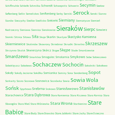
Secymin
Schwedt
Schiffmuhle
Schleife
Schmilka
Schwepnitz
Schwerin
Seelow
Serock
Senftenberg
Seftenberg
Sellin
Semeliskes
Serby
Serniki
Seroki
Sianno
Siemiany
Siekierki
Sianów
Sieczychy
Siedlce
Siedlisko
Siemiatycze
Siemień
Sieraków
Sierpc
Siewierz
Nadrzeczny
Sieniawa
Siennica
Sierakowice
Siła
Skarżysko Kamienna
Skarlin
Siomki
Sitnica
Sitowa
Skaje
Skarżyce
Skrzeszew
Skierniewice
Skolimów
Skowrony
Skriebinai
Skrudki
Skrwilno
Skępe
Skwierzyna
Skórcz
Skrzynno
Skulsk
Skąpe
Slude
Smardzewice
Smardzewo
Smykowo
Smogulec
Smolarnia
Smarklice
Sobe
Sobieszewo
Sochaczew
Sochocin
Soboklęszcz
Sobolewo
Sokolniki
Sokołowo
Sopot
Sokoły
Somianka
Sokoły Jeziorne
Sokółka
Sominy
Sona
Sondenborg
Sowia Wola
Sosnowica
Sorkwity
Sosno
Sosnowe
Sosnówka
Sowia
Sońsk
Stanisławów
Srebrna
Stanisławowo
Spychowo
Srokowo
Stara Dąbrowa
Starachowice
Stara Kamienica
Stara Kiszewa
Stara Kornica
Stara
Stare
Stara Wrona
Sławogóra
Stara Wieś
Stara Wiśniewka
Starbienino
Babice
Stare Budy
Stare Drawsko
Stare Jabłonki
Stare Juchy
Stare Osieczno