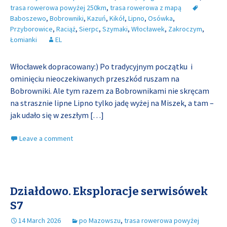
trasa rowerowa powyżej 250km
,
trasa rowerowa z mapą
Baboszewo
,
Bobrowniki
,
Kazuń
,
Kikół
,
Lipno
,
Osówka
,
Przyborowice
,
Raciąż
,
Sierpc
,
Szymaki
,
Włocławek
,
Zakroczym
,
Łomianki
EL
Włocławek dopracowany:) Po tradycyjnym początku i
ominięciu nieoczekiwanych przeszkód ruszam na
Bobrowniki. Ale tym razem za Bobrownikami nie skręcam
na strasznie lipne Lipno tylko jadę wyżej na Miszek, a tam –
jak udało się w zeszłym
[…]
Leave a comment
Działdowo. Eksploracje serwisówek
S7
14 March 2026
po Mazowszu
,
trasa rowerowa powyżej