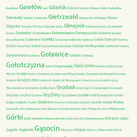
Gawłów
Gdańsk
Gdynia
Gawłowo
Gać
Gdynia Orłowo
Gidle
Giebałtów
Gietrzwałd
Gierwaty
Giławy
Gierłoż
Giethoorn
Giewartów
Gilleleje
Glinojeck
Giżycko
Giżycko Olsztyn
Glaucha
Glina
Glodowo
Gnaty Szczerbaki
Gniewino
Gniewniewice
Gniewoszów
Gniewkowo
Gniezno
Gniew
Gnoien
Goerlitz
Godkowo
Golub-Dobrzyń
Goczałkowice
Golczewo
Goleniów
Golesze
Gorlice
Gorlitz
Goryń
Gorzów Wielkopolski
Gostynin
Goruńsko
Gorzechowo
Gorzków
Gouda
Goławice
Goworowo
Gołańcz
Gozdowo
Gołdap
Gołotczyzna
Gościmin
Gołuń
Gołąb
Gołąbki
Gościno
Goźlin
Graal
Grabie
Muritz
Grabin
Grabowo
Grabów nad Pilicą
Gradki
Graested
Greifswald
Grimma
Grodziczno
Grodno
Grodzisk
Grodzisk Mazowiecki
Grodziszcze
Grodziszcze
Grudusk
Mazowieckie
Gromadno
Großenhain
Grudziądz
Gruenewald
Grunwald
Gryźliny
Gruszka
Gryfice
Grzybowo
Gródek nad Dunajcem
Gryfino
Gródki
Gudowo
Guzów
Gwda Wielka
Grójec
Grębków
Gubin
Guronys
Gutkowo
Gutowo
Gwizdały
Góra Dylewska
Góra Kalwaria
Górale
Góraliki
Góra Puławska
Góra Włodowska
Górki
Górzno
Gąbin
Górki Noteckie
Górowo Iławskie
Górskie
Góry Miechowskie
Gąsocin
Gągolin
Gągławki
Głogów
Gładczyn
Głomsk
Głowaczów
Głuch