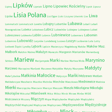
Lipków
Lipno
Lipowiec Kościelny
Lipiny
Lipniak
Lipsk
Lipusz
Lisia Polana
Liwa
Lipów
Lisi Ogon
Liski
Liszyno
Litwinki
Liw
Lubawa
Lubajny
Lubartów
Lommatsch
Lommatzsch
Loretto
Lubań
Lubań
Lubicz
Lubeka
Nowogrodziec
Lubiatowo
Lubiechów
Lubiejew
Lubiejewo
Lubiel
Lubniewice
Lubomin
Lublin
Lubieszewo
Lublewko
Lubmin
Lubomierz
Lubowidz
Luszyn
Lubomino
Lucynów
Lundeborg
Lusowo
Lusławice
Luta
Lutry
Maków Maz.
Lębork
Lwówek Śląski
Lyndby
Lędzin
Macierzysz
Magdeburg
Maków
Malbork
Malużyn
Margonin
Marianów
Malchin
Malmo
Mareczki
Marienburg
Mariew
Marynino
Marki
Schloss
Marijampole
Marlow
Martwa Wisła
Małdyty
Marzewo
Marzęcino
Marózek
Maszewo
Matyldów
Matyty
Maurycew
Małocice
Małkinia
Mańki
Mdzewo
Meißen
Małe Cybulice
Małyszyn
Miedniewice
Miechów
Melibdorzyce
Mescherin
Miastko
Michrów
Mieczkowo
Mielnica
Mierki
Mikołajew
Mikołajki
Mieszki
Mierziączka
Mierzwin
Mierzyn
Mieszaki
Milanówek
Mikołajów
Miksztal
Milcz
Milicz
Mirsk
Mirzec
Mirów
MISIE
Miączyn
Mistrzewice
Miszory
Miąse
Międzyborów
Międzybór
Międzybórz
Międzyzdroje
Międzywodzie
Międzychód
Międzyleś
Międzyrzec
Międzyrzecz
Mlock
Miłomłyn