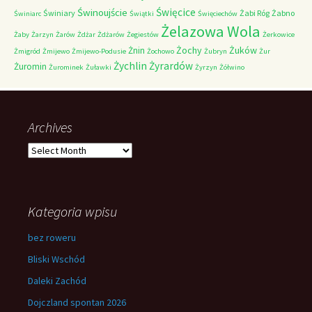
Świnoujście
Święcice
Świniary
Żabi Róg
Żabno
Świniarc
Świątki
Święciechów
Żelazowa Wola
Żaby
Żarzyn
Żarów
Żdżar
Żdżarów
Żegiestów
Żerkowice
Żochy
Żuków
Żnin
Żmigród
Żmijewo
Żmijewo-Podusie
Żochowo
Żubryn
Żur
Żychlin
Żyrardów
Żuromin
Żurominek
Żuławki
Żyrzyn
Żółwino
Archives
Archives
Kategoria wpisu
bez roweru
Bliski Wschód
Daleki Zachód
Dojczland spontan 2026