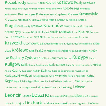
Kozłowo
Koziebrody
Kozioł
Kozły
Kozin
Kozłówka
Kozienice
Kołobrzeg
Koło
Kołaczkowo
Kołaczyce
Kołbacz
Kołbiel
Kołczewo
Kołodziąż
Krasnosielc
Kościerzyna
Krasne
Koźniewo
Kraplewo
Końskowola
KPN
Kraszew
Kraśnicza Wola
Kraszewo
Kraśnik
Kretowiny
Kroeslin
Krogule
Kromnów
Krogulec
Krokowa
Krosno
Krojanty
Krosno Odrzańskie
Krusze
Krotoszyny
Kruklin
Krukowo
Kruki
Krośnice
Kruklanki
Krusa
Kruszyn
Krynica
Krysiaki
Krutyń
Krynickie
Krysk
Kryspinów
Krzemieniewo
Krzycko
Krzyczki
Krzynowłoga
Króle
Krzynowłoga Mała
Krzyże
Krzyż Wielkopolski
Królewo
Krąków
Księży
Duże
Krągi
Krąpiewnice
Krępice
Książ
Książ Wielki
Kudypy
Kuchary Żydowskie
Las
Kuczbork
Kucice
Kuczyn
Kuligi
Kuligów
Kulik
Kurki
Kurów
Kurowo
Kupin
Kurdwanów
Kury
Kurznia
Kurzętnik
Kutno
Kuźnica
Kuślin
Kusin
Kuznocin
Kuźnica Żelichowska
Kwiatkowice
Kwiatuszki
Kwidzyń
Kwirynów
Kątne
Kwieciszowice
Kwik
Kórnik
Kąp
Kątki
Kępa
Laski
Kętrzyn
Kępa Polska
Kępki
Kłanino
Kłodawa
Lachowo
Laskowice
Lelewo
Leipzig
Leiden
Latchorzew
Lauta
Legionowo
Leidschendam
Leszno
Leoncin
Liberadz
Leszcz
Leśna
Lewków
Leśno
Libiszów
Lidzbark
Ligowo
Lidzbark Warmiński
Lichtajny
Linówno
Licheń
Lieske