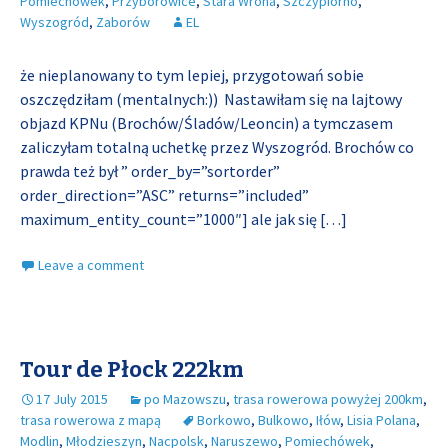
Pomiechówek
,
Przyborowice
,
Stara Wrona
,
Szczypiorno
,
Wyszogród
,
Zaborów
EL
że nieplanowany to tym lepiej, przygotowań sobie
oszczędziłam (mentalnych:)) Nastawiłam się na lajtowy
objazd KPNu (Brochów/Śladów/Leoncin) a tymczasem
zaliczyłam totalną uchetkę przez Wyszogród. Brochów co
prawda też był ” order_by=”sortorder”
order_direction=”ASC” returns=”included”
maximum_entity_count=”1000″] ale jak się
[…]
Leave a comment
Tour de Płock 222km
17 July 2015
po Mazowszu
,
trasa rowerowa powyżej 200km
,
trasa rowerowa z mapą
Borkowo
,
Bulkowo
,
Iłów
,
Lisia Polana
,
Modlin
,
Młodzieszyn
,
Nacpolsk
,
Naruszewo
,
Pomiechówek
,