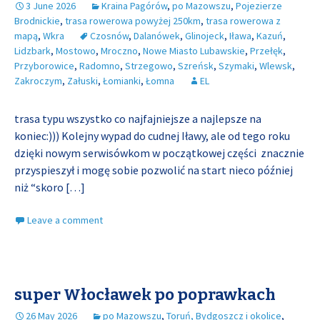
3 June 2026
Kraina Pagórów
,
po Mazowszu
,
Pojezierze
Brodnickie
,
trasa rowerowa powyżej 250km
,
trasa rowerowa z
mapą
,
Wkra
Czosnów
,
Dalanówek
,
Glinojeck
,
Iława
,
Kazuń
,
Lidzbark
,
Mostowo
,
Mroczno
,
Nowe Miasto Lubawskie
,
Przełęk
,
Przyborowice
,
Radomno
,
Strzegowo
,
Szreńsk
,
Szymaki
,
Wlewsk
,
Zakroczym
,
Załuski
,
Łomianki
,
Łomna
EL
trasa typu wszystko co najfajniejsze a najlepsze na
koniec:))) Kolejny wypad do cudnej Iławy, ale od tego roku
dzięki nowym serwisówkom w początkowej części znacznie
przyspieszył i mogę sobie pozwolić na start nieco później
niż “skoro
[…]
Leave a comment
super Włocławek po poprawkach
26 May 2026
po Mazowszu
,
Toruń, Bydgoszcz i okolice
,