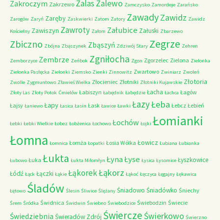
Zalas
Zalewo
Zakroczym
Zakrzewo
Zamczysko
Zamordeje
Zarańsko
Zawady
Zawidz
Zaręby
Zarogów
Zaryń
Zaskwierki
Zatom
Zatory
Zawidz
Zawroty
Załubice
Zawiszyn
Załuski
Kościelny
Załom
Zbarzewo
Zegrze
Zbiczno
Zbąszyń
Zbójna
Zbąszynek
Zdziwój Stary
Zehren
Zgniłocha
Zembrze
Zgorzelec
Zielona
Zemborzyce
Zeńbok
Zgon
Zielonka
Zwartowo
Zielonka Pasłęcka
Zielonki
Ziemsko
Zienki
Zinnowitz
Zwiniarz
Zwoleń
Złotoria
Złocieniec
Złotniki
Zwolle
Zygmuntowo
Zławieś Wielka
Złotniki Kujawskie
Łacha
Łabiszyn
Łagów
Złoty Las
Złoty Potok
Ćmielów
Łabędnik
Łabędzie
Łachca
Łazy
Łeba
Łapy
Łajsy
Łask
Łebcz
Łebień
Łaniewo
Łasica
Łasin
Ławice
Ławki
Łomianki
Łochów
Łebki
Łebki Wielkie
Łobez
Łobżenica
Łochowo
Łojki
Łomna
Łowicz
Łomża
Łosia Wólka
Łomnica
Łopatki
Łubiana
Łubianka
Łukta
Łyna
Łyse
Łyszkowice
Łuka
Łubowo
Łukta Miłomłyn
Łysica
Łysomice
Łąkorz
Łąkorek
Łódź
Łączki
Łąck
Łąkie
Łąkoć
Łęczyca
Łęgajny
Łękawica
Śladów
Śniadowo
Śniadówko
Śniechy
Łętowo
Ślesin
Śliwice
Ślężany
Świdnica
Świebodzin
Świecie
Śrem
Śródka
Świdwin
Świebno
Świebodzice
Świercze
Świerkowo
Świedziebnia
Świeradów Zdrój
Świerzno