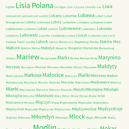
Lisia Polana
Liwa
Lipów
Lisi Ogon
Liski
Liszyno
Litwinki
Liw
Lubawa
Lubajny
Lubartów
Lommatsch
Lommatzsch
Loretto
Lubań
Lubań
Lubicz
Lubeka
Nowogrodziec
Lubiatowo
Lubiechów
Lubiejew
Lubiejewo
Lubiel
Lubniewice
Lubomin
Lublin
Lubieszewo
Lublewko
Lubmin
Lubomierz
Lubowidz
Luszyn
Lubomino
Lucynów
Lundeborg
Lusowo
Lusławice
Luta
Lutry
Maków Maz.
Lębork
Lwówek Śląski
Lyndby
Lędzin
Macierzysz
Magdeburg
Maków
Malbork
Malużyn
Margonin
Marianów
Malchin
Malmo
Mareczki
Marienburg
Mariew
Marynino
Marki
Schloss
Marijampole
Marlow
Martwa Wisła
Małdyty
Marzewo
Marzęcino
Marózek
Maszewo
Matyldów
Matyty
Maurycew
Małocice
Małkinia
Mańki
Mdzewo
Meißen
Małe Cybulice
Małyszyn
Miedniewice
Miechów
Melibdorzyce
Mescherin
Miastko
Michrów
Mieczkowo
Mielnica
Mierki
Mikołajew
Mikołajki
Mieszki
Mierziączka
Mierzwin
Mierzyn
Mieszaki
Milanówek
Mikołajów
Miksztal
Milcz
Milicz
Mirsk
Mirzec
Mirów
MISIE
Miączyn
Mistrzewice
Miszory
Miąse
Międzyborów
Międzybór
Międzybórz
Międzyzdroje
Międzywodzie
Międzychód
Międzyleś
Międzyrzec
Międzyrzecz
Mlock
Miłomłyn
Mniszek
Miętków
Miłakowo
Miłostajki
Mlądz
Mochy
Modlin
Mokas