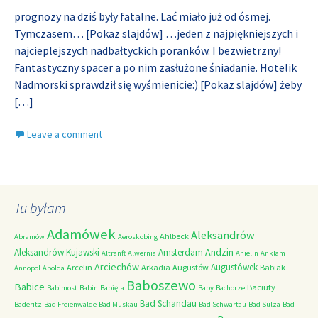
prognozy na dziś były fatalne. Lać miało już od ósmej.
Tymczasem… [Pokaz slajdów] …jeden z najpiękniejszych i
najcieplejszych nadbałtyckich poranków. I bezwietrzny!
Fantastyczny spacer a po nim zasłużone śniadanie. Hotelik
Nadmorski sprawdził się wyśmienicie:) [Pokaz slajdów] żeby
[…]
Leave a comment
Tu byłam
Adamówek
Aleksandrów
Ahlbeck
Abramów
Aeroskobing
Andzin
Aleksandrów Kujawski
Amsterdam
Altranft
Alwernia
Anielin
Anklam
Arciechów
Augustówek
Arcelin
Arkadia
Augustów
Babiak
Annopol
Apolda
Baboszewo
Babice
Baciuty
Babimost
Babin
Babięta
Baby
Bachorze
Bad Schandau
Baderitz
Bad Freienwalde
Bad Muskau
Bad Schwartau
Bad Sulza
Bad