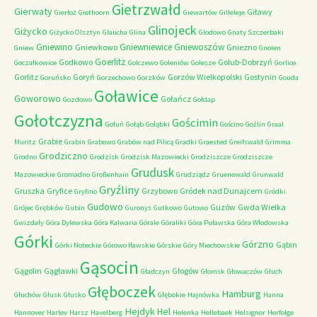
Gietrzwałd
Gierwaty
Giławy
Gierłoż
Giethoorn
Giewartów
Gilleleje
Glinojeck
Giżycko
Giżycko Olsztyn
Glaucha
Glina
Glodowo
Gnaty Szczerbaki
Gniewino
Gniewniewice
Gniewoszów
Gniewkowo
Gniezno
Gniew
Gnoien
Goerlitz
Godkowo
Golub-Dobrzyń
Goczałkowice
Golczewo
Goleniów
Golesze
Gorlice
Gorlitz
Goryń
Gorzów Wielkopolski
Gostynin
Goruńsko
Gorzechowo
Gorzków
Gouda
Goławice
Goworowo
Gołańcz
Gozdowo
Gołdap
Gołotczyzna
Gościmin
Gołuń
Gołąb
Gołąbki
Gościno
Goźlin
Graal
Grabie
Muritz
Grabin
Grabowo
Grabów nad Pilicą
Gradki
Graested
Greifswald
Grimma
Grodziczno
Grodno
Grodzisk
Grodzisk Mazowiecki
Grodziszcze
Grodziszcze
Grudusk
Mazowieckie
Gromadno
Großenhain
Grudziądz
Gruenewald
Grunwald
Gryźliny
Gruszka
Gryfice
Grzybowo
Gródek nad Dunajcem
Gryfino
Gródki
Gudowo
Guzów
Gwda Wielka
Grójec
Grębków
Gubin
Guronys
Gutkowo
Gutowo
Gwizdały
Góra Dylewska
Góra Kalwaria
Górale
Góraliki
Góra Puławska
Góra Włodowska
Górki
Górzno
Gąbin
Górki Noteckie
Górowo Iławskie
Górskie
Góry Miechowskie
Gąsocin
Gągolin
Gągławki
Głogów
Gładczyn
Głomsk
Głowaczów
Głuch
Głęboczek
Hamburg
Głuchów
Głusk
Głusko
Głębokie
Hajnówka
Hanna
Hejdyk
Hel
Hannover
Harlev
Harsz
Havelberg
Helenka
Hellebaek
Helsignor
Herfolge