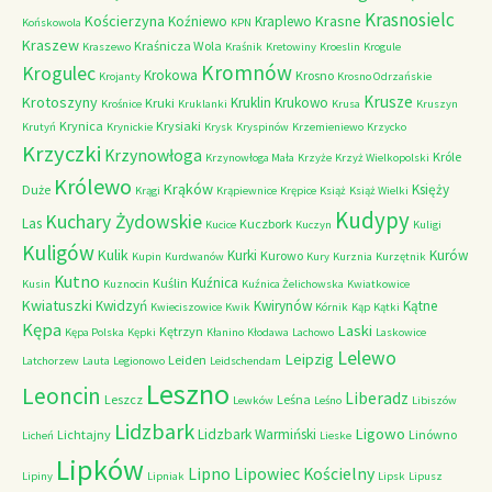
Krasnosielc
Kościerzyna
Krasne
Koźniewo
Kraplewo
Końskowola
KPN
Kraszew
Kraśnicza Wola
Kraszewo
Kraśnik
Kretowiny
Kroeslin
Krogule
Kromnów
Krogulec
Krokowa
Krosno
Krojanty
Krosno Odrzańskie
Krusze
Krotoszyny
Kruklin
Krukowo
Kruki
Krośnice
Kruklanki
Krusa
Kruszyn
Krynica
Krysiaki
Krutyń
Krynickie
Krysk
Kryspinów
Krzemieniewo
Krzycko
Krzyczki
Krzynowłoga
Króle
Krzynowłoga Mała
Krzyże
Krzyż Wielkopolski
Królewo
Krąków
Księży
Duże
Krągi
Krąpiewnice
Krępice
Książ
Książ Wielki
Kudypy
Kuchary Żydowskie
Las
Kuczbork
Kucice
Kuczyn
Kuligi
Kuligów
Kulik
Kurki
Kurów
Kurowo
Kupin
Kurdwanów
Kury
Kurznia
Kurzętnik
Kutno
Kuźnica
Kuślin
Kusin
Kuznocin
Kuźnica Żelichowska
Kwiatkowice
Kwiatuszki
Kwidzyń
Kwirynów
Kątne
Kwieciszowice
Kwik
Kórnik
Kąp
Kątki
Kępa
Laski
Kętrzyn
Kępa Polska
Kępki
Kłanino
Kłodawa
Lachowo
Laskowice
Lelewo
Leipzig
Leiden
Latchorzew
Lauta
Legionowo
Leidschendam
Leszno
Leoncin
Liberadz
Leszcz
Leśna
Lewków
Leśno
Libiszów
Lidzbark
Ligowo
Lidzbark Warmiński
Lichtajny
Linówno
Licheń
Lieske
Lipków
Lipno
Lipowiec Kościelny
Lipiny
Lipniak
Lipsk
Lipusz