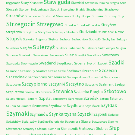
Stawiguda
Stary Kraszew
Stawiski
Bógpomóż
Stawisko
Stawno
Stegna
Stilo
Stoczek
Stolpen
Stolzenhagen
Stopsk
Stowęcino
Strabla
Strachomino
Strachowo
Strachów
Strachówka
Stralsund
Straszewo
Stroby
Strojec
Stromiec
Strubiny
Strych
Strzegocin
Strzegowo
Strzyżew
Strzelce
Strzelce Opolskie
Studzianki
Strzyżewo
Studzianki Nowe
Strzyżmin
Strzyżów
Sttenwijk
Studnica
Stupsk
Stęknica
Stępnica
Stężyca
Suchacz
Suchedniów
Suchodół
Suchy Las
Sufczyn
Sulerzyż
Sulejów
Sulechów
Sulibórz
Sulinowo
Sulisławice
Sulmierzyce
Sulęcin
Susz
Swarzewo
Sumowo
Sumówko
Suradówek
Suskowola
Suwałki
Svendborg
Szadki
Swąderki
Swędkowo
Syberia
Swarzędz
Swornegacie
Sypitki
Szadek
Szczecin
Szałkowo
Szczaniec
Szamocin
Szamotuły
Szarlota
Szałas
Szałe
Szczecinek
Szczekociny
Szczenurze
Szczepankowo
Szcześniki
Szczuczarz
Szczypiorno
Szczytno
Szczytniki
Szelment
Szeląg
Szczuczyn
Szczęsne
Szkotowo
Szewnica
Szklarska Poręba
Szepietowo
Szeroki Bór
Szewce
Szreńsk
Szpetal
Sztynort
Szlasy Mieszki
Szparki
Szpiegowo
Szramowo
Sztum
Szyldak
Szydłowo
Szumowo
Szydłowiec
Szubin
Szulmierz
Szydłówek
Szymaki
Szyszki
Szynkarzyzna
Szymanów
Sząbruk
Sędzice
Sława
Sędzichów
Sędziszów
Sępólno Krajeńskie
Słabomierz
Sławatycze
Sławno
Słup
Słubice
Słonecznik
Słończewo
Sławoborze
Słomczyn
Słomin
Słomniki