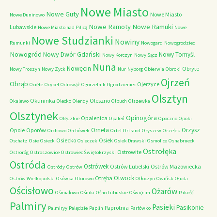
Nowe Miasto
Nowe Guty
Nowe Miasto
Nowe Duninowo
Nowe Ramoty
Nowe Ramuki
Lubawskie
Nowe Miasto nad Pilicą
Nowe
Nowe Studzianki
Nowiny
Rumunki
Nowogard
Nowogrodziec
Nowogród
Nowy Dwór Gdański
Nowy Tomyśl
Nowy Korczyn
Nowy Sącz
Nuna
Nowęcin
Obryte
Nowy Troszyn
Nowy Zyck
Nur
Nyborg
Obierwia
Obroki
Ojrzeń
Obrąb
Ojerzyce
Ocięte
Ocypel
Odrowąż
Ogorzelnik
Ogrodzieniec
Olsztyn
Okuninka
Oleszno
Okalewo
Olecko
Olendy
Olpuch
Olszewka
Olsztynek
Opinogóra
Opalenica
Olędzkie
Opaleń
Opoczno
Opoki
Orneta
Orzysz
Opole
Oporów
Orchowo
Orchówek
Ortel
Ortrand
Oryszew
Orzełek
Osiecko
Osiek
Oschatz
Osie
Osieck
Osieczek
Osiek Drawski
Osmolice
Osnabrueck
Ostrołęka
Ostrowite
Ostroróg
Ostroszowice
Ostrowiec Świętokrzyski
Ostróda
Ostrówek
Ostrów Lubelski
Ostrów Mazowiecka
Ostródy
Ostrów
Otwock
Otręba
Ostrów Wielkopolski
Osówka
Otorowo
Otłoczyn
Owińsk
Ołuda
Ościsłowo
Ożarów
Ośmiałowo
Ośniki
Ośno Lubuskie
Oświęcim
Pakość
Palmiry
Pasieki
Pasikonie
Paprotnia
Palmiryy
Palędzie
Paplin
Parłówko