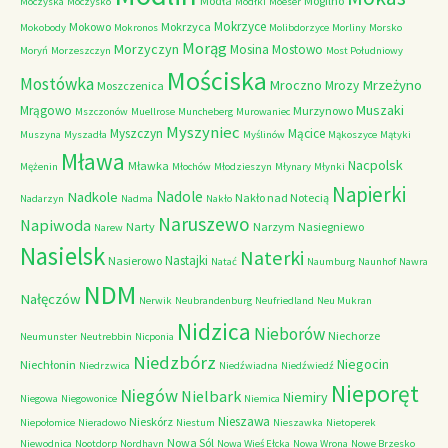
Modła
Mogilno
Moczyska
Moczysko
Modłki
Moeser
Mokrzyce
Mokowo
Mokrzyca
Mokobody
Mokronos
Molibdorzyce
Morliny
Morsko
Morąg
Morzyczyn
Mosina
Mostowo
Moryń
Morzeszczyn
Most Południowy
Mościska
Mostówka
Mrzeżyno
Mroczno
Mrozy
Moszczenica
Muszaki
Mrągowo
Murzynowo
Mszczonów
Muellrose
Muncheberg
Murowaniec
Myszyniec
Myszczyn
Mącice
Muszyna
Myszadła
Myślinów
Mąkoszyce
Mątyki
Mława
Nacpolsk
Mławka
Mężenin
Młochów
Młodzieszyn
Młynary
Młynki
Napierki
Nadkole
Nadole
Nakło nad Notecią
Nadarzyn
Nadma
Nakło
Naruszewo
Napiwoda
Narty
Narzym
Nasiegniewo
Narew
Nasielsk
Naterki
Nastajki
Nasierowo
Natać
Naumburg
Naunhof
Nawra
NDM
Nałęczów
Nerwik
Neubrandenburg
Neufriedland
Neu Mukran
Nidzica
Nieborów
Niechorze
Neumunster
Neutrebbin
Nicponia
Niedzbórz
Niegocin
Niechłonin
Niedrzwica
Niedźwiadna
Niedźwiedź
Nieporęt
Niegów
Nielbark
Niemiry
Niegowa
Niegowonice
Niemica
Nieszawa
Nieskórz
Niepołomice
Nieradowo
Niestum
Nieszawka
Nietoperek
Nowa Sól
Niewodnica
Nootdorp
Nordhavn
Nowa Wieś Ełcka
Nowa Wrona
Nowe Brzesko