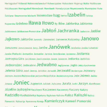
Heringsdorf
Hillerod
Hohenreichendorf
Hohensaaten
Hohnstein
Hojerup
Holte
Holthusen
Holzhausen
Horingsdorf
Hormówek
Hornbaek
Horodyszcze
Hoyerswerda
Humięcino
Huta
Izabelin
Isąg
Inowrocław
Iwno
Szklana
Ibramowice
Idzbark
Izbica
Iława
Iłowo
Iłów
Jabłonka
Izdebno
Jabłonna
Iły
Kujawska
Jabłoń
Jachranka
Jadów
Jabłonowo
Jabłonowo Pomorskie
Jadwisin
Janowo
Jajkowo
Jaktorów
Janowiec
Janowiec Kościelny
Jamniki
Janówek
Janów
Januszew
Januszewice
Jany
Janówko
Janów Lubelski
Jastarnia
Janów Podlaski
Jarmatów
Jarnatów
Jarnice
Jarosławiec
Jasionna
Jastrzębia Góra
Jedlanka
Jaszkowo
Jawiszowice
Jawor
Jaworze
Jedliński
Jedwabno
Jednorożec
Jedwabne
Jeglin
Jeglijowiec
Jelcz-Laskowice
Jerzwałd
Jelenia Góra
Jeziorany
Jeleń
Jemna
Jerichov
Jerwałd
Jezierzyce
Jeżewo
Jeże
Jezioro
Jezioro Rożnowskie
jezioro Wulpińskie
Jeziorszczyzna
Jeżów
Joniec
Jurzyn
Jurata
Jugowice
Jonava
Julinek
Juliszew
Jurki
Józefkowo
Józefów
Jędrzejów
Kaczorowo
Kaczory
Kaczkowo
Kaczorowy
Kadyny
Kadzidło
Kaliszki
Kalisz
Kadłubówka
Kajetany
Kajkowo
Kalisko
Kalisz
Kamieńczyk
Kamień Pomorski
Pomorski
Kalvarija
Kamienna Knieja