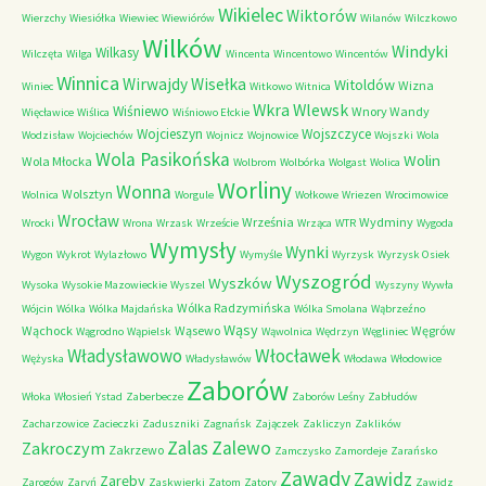
Wikielec
Wiktorów
Wierzchy
Wiesiółka
Wiewiec
Wiewiórów
Wilanów
Wilczkowo
Wilków
Windyki
Wilkasy
Wilczęta
Wilga
Wincenta
Wincentowo
Wincentów
Winnica
Wirwajdy
Wisełka
Witoldów
Wizna
Winiec
Witkowo
Witnica
Wkra
Wlewsk
Wiśniewo
Wnory Wandy
Więcławice
Wiślica
Wiśniowo Ełckie
Wojcieszyn
Wojszczyce
Wodzisław
Wojciechów
Wojnicz
Wojnowice
Wojszki
Wola
Wola Pasikońska
Wolin
Wola Młocka
Wolbrom
Wolbórka
Wolgast
Wolica
Worliny
Wonna
Wolsztyn
Wolnica
Worgule
Wołkowe
Wriezen
Wrocimowice
Wrocław
Września
Wydminy
Wrocki
Wrona
Wrzask
Wrzeście
Wrząca
WTR
Wygoda
Wymysły
Wynki
Wygon
Wykrot
Wylazłowo
Wymyśle
Wyrzysk
Wyrzysk Osiek
Wyszogród
Wyszków
Wysoka
Wysokie Mazowieckie
Wyszel
Wyszyny
Wywła
Wólka Radzymińska
Wójcin
Wólka
Wólka Majdańska
Wólka Smolana
Wąbrzeźno
Wąsy
Wąchock
Wąsewo
Węgrów
Wągrodno
Wąpielsk
Wąwolnica
Wędrzyn
Węgliniec
Władysławowo
Włocławek
Wężyska
Władysławów
Włodawa
Włodowice
Zaborów
Włoka
Włosień
Ystad
Zaberbecze
Zaborów Leśny
Zabłudów
Zacharzowice
Zacieczki
Zaduszniki
Zagnańsk
Zajączek
Zakliczyn
Zaklików
Zalas
Zalewo
Zakroczym
Zakrzewo
Zamczysko
Zamordeje
Zarańsko
Zawady
Zawidz
Zaręby
Zarogów
Zaryń
Zaskwierki
Zatom
Zatory
Zawidz