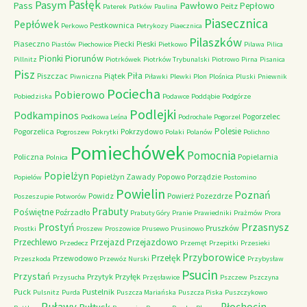
Pasłęk
Pasym
Pawłowo
Pass
Pepłowo
Peitz
Paterek
Patków
Paulina
Piasecznica
Pepłówek
Pestkownica
Perkowo
Petrykozy
Piaecznica
Pilaszków
Piaseczno
Piecki
Pieski
Piastów
Piechowice
Pietkowo
Pilawa
Pilica
Piorunów
Pionki
Pillnitz
Piotrkówek
Piotrków Trybunalski
Piotrowo
Pirna
Pisanica
Pisz
Piła
Piszczac
Piątek
Piwniczna
Piławki
Plewki
Plon
Plośnica
Pluski
Pniewnik
Pociecha
Pobierowo
Pobiedziska
Podawce
Poddąbie
Podgórze
Podlejki
Podkampinos
Pogorzelec
Podkowa Leśna
Podrochale
Pogorzel
Polesie
Pogorzelica
Pokrzydowo
Pogroszew
Pokrytki
Polaki
Polanów
Polichno
Pomiechówek
Pomocnia
Policzna
Popielarnia
Polnica
Popielżyn
Popielżyn Zawady
Popowo
Porządzie
Popielów
Postomino
Powielin
Poznań
Powidz
Powierż
Pozezdrze
Poszeszupie
Potworów
Prabuty
Poświętne
Poźrzadło
Prabuty Góry
Pranie
Prawiedniki
Prażmów
Prora
Przasnysz
Prostyń
Pruszków
Prostki
Proszew
Proszowice
Prusewo
Prusinowo
Przechlewo
Przejazd
Przejazdowo
Przedecz
Przemęt
Przepitki
Przesieki
Przyborowice
Przełęk
Przewodowo
Przeszkoda
Przewóz Nurski
Przybysław
Psucin
Przystań
Przytyk
Przyłęk
Przysucha
Przęsławice
Pszczew
Pszczyna
Puck
Pustelnik
Pulsnitz
Purda
Puszcza Mariańska
Puszcza Piska
Puszczykowo
Puławy
Pułtusk
Płochocin