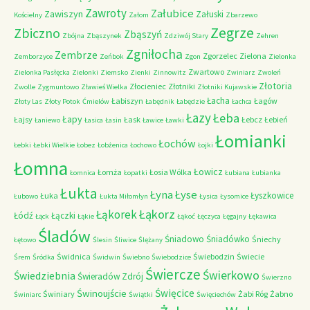
Zawroty
Załubice
Zawiszyn
Załuski
Kościelny
Załom
Zbarzewo
Zegrze
Zbiczno
Zbąszyń
Zbójna
Zbąszynek
Zdziwój Stary
Zehren
Zgniłocha
Zembrze
Zgorzelec
Zielona
Zemborzyce
Zeńbok
Zgon
Zielonka
Zwartowo
Zielonka Pasłęcka
Zielonki
Ziemsko
Zienki
Zinnowitz
Zwiniarz
Zwoleń
Złotoria
Złocieniec
Złotniki
Zwolle
Zygmuntowo
Zławieś Wielka
Złotniki Kujawskie
Łacha
Łabiszyn
Łagów
Złoty Las
Złoty Potok
Ćmielów
Łabędnik
Łabędzie
Łachca
Łazy
Łeba
Łapy
Łajsy
Łask
Łebcz
Łebień
Łaniewo
Łasica
Łasin
Ławice
Ławki
Łomianki
Łochów
Łebki
Łebki Wielkie
Łobez
Łobżenica
Łochowo
Łojki
Łomna
Łowicz
Łomża
Łosia Wólka
Łomnica
Łopatki
Łubiana
Łubianka
Łukta
Łyna
Łyse
Łyszkowice
Łuka
Łubowo
Łukta Miłomłyn
Łysica
Łysomice
Łąkorz
Łąkorek
Łódź
Łączki
Łąck
Łąkie
Łąkoć
Łęczyca
Łęgajny
Łękawica
Śladów
Śniadowo
Śniadówko
Śniechy
Łętowo
Ślesin
Śliwice
Ślężany
Świdnica
Świebodzin
Świecie
Śrem
Śródka
Świdwin
Świebno
Świebodzice
Świercze
Świerkowo
Świedziebnia
Świeradów Zdrój
Świerzno
Świnoujście
Święcice
Świniary
Żabi Róg
Żabno
Świniarc
Świątki
Święciechów