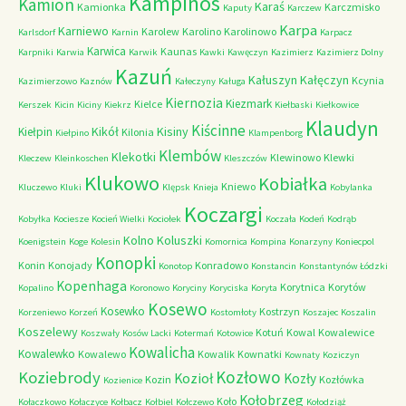
Kampinos
Kamion
Karaś
Kamionka
Karczmisko
Kaputy
Karczew
Karpa
Karniewo
Karolew
Karolino
Karolinowo
Karlsdorf
Karnin
Karpacz
Karwica
Kaunas
Karpniki
Karwia
Karwik
Kawki
Kawęczyn
Kazimierz
Kazimierz Dolny
Kazuń
Kałuszyn
Kałęczyn
Kcynia
Kazimierzowo
Kaznów
Kałeczyny
Kaługa
Kiernozia
Kiezmark
Kielce
Kerszek
Kicin
Kiciny
Kiekrz
Kiełbaski
Kiełkowice
Klaudyn
Kiścinne
Kikół
Kisiny
Kiełpin
Kilonia
Kiełpino
Klampenborg
Klembów
Klekotki
Klewinowo
Klewki
Kleczew
Kleinkoschen
Kleszczów
Klukowo
Kobiałka
Kniewo
Kluczewo
Kluki
Klępsk
Knieja
Kobylanka
Koczargi
Kobyłka
Kociesze
Kocień Wielki
Kociołek
Koczała
Kodeń
Kodrąb
Kolno
Koluszki
Koenigstein
Koge
Kolesin
Komornica
Kompina
Konarzyny
Koniecpol
Konopki
Konin
Konojady
Konradowo
Konotop
Konstancin
Konstantynów Łódzki
Kopenhaga
Korytnica
Korytów
Kopalino
Koronowo
Koryciny
Koryciska
Koryta
Kosewo
Kosewko
Kostrzyn
Korzeniewo
Korzeń
Kostomłoty
Koszajec
Koszalin
Koszelewy
Kotuń
Kowal
Kowalewice
Koszwały
Kosów Lacki
Kotermań
Kotowice
Kowalicha
Kowalewko
Kowalewo
Kowalik
Kownatki
Kownaty
Koziczyn
Kozłowo
Koziebrody
Kozioł
Kozły
Kozin
Kozłówka
Kozienice
Kołobrzeg
Koło
Kołaczkowo
Kołaczyce
Kołbacz
Kołbiel
Kołczewo
Kołodziąż