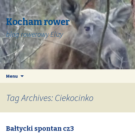
Kocham rower
blog rowerowy Elizy
Skip
Search
Menu
to
for:
content
Tag Archives: Ciekocinko
Bałtycki spontan cz3