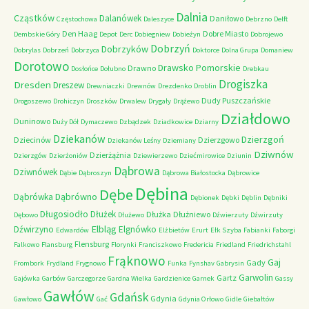
Dalnia
Cząstków
Dalanówek
Daniłowo
Częstochowa
Daleszyce
Debrzno
Delft
Den Haag
Dobre Miasto
Dembskie Góry
Depot
Derc
Dobiegniew
Dobieżyn
Dobrojewo
Dobrzyń
Dobrzyków
Dobrylas
Dobrzeń
Dobrzyca
Doktorce
Dolna Grupa
Domaniew
Dorotowo
Drawsko Pomorskie
Drawno
Dosłońce
Dołubno
Drebkau
Drogiszka
Dresden
Dreszew
Drewniaczki
Drewnów
Drezdenko
Droblin
Dudy Puszczańskie
Drogoszewo
Drohiczyn
Droszków
Drwalew
Drygały
Drążewo
Działdowo
Duninowo
Duży Dół
Dymaczewo
Dzbądzek
Dziadkowice
Dziarny
Dziekanów
Dzierzgoń
Dziecinów
Dzierzgowo
Dziekanów Leśny
Dziemiany
Dziwnów
Dzierżążnia
Dzierzgów
Dzierżoniów
Dziewierzewo
Dziećmirowice
Dziunin
Dąbrowa
Dziwnówek
Dąbie
Dąbroszyn
Dąbrowa Białostocka
Dąbrowice
Dębina
Dębe
Dąbrówno
Dąbrówka
Dębionek
Dębki
Dęblin
Dębniki
Długosiodło
Dłużek
Dłużka
Dłużniewo
Dębowo
Dłużewo
Dźwierzuty
Dźwirzuty
Elbląg
Dźwirzyno
Elgnówko
Edwardów
Elżbietów
Erurt
Ełk Szyba
Fabianki
Faborgi
Flensburg
Falkowo
Flansburg
Florynki
Franciszkowo
Fredericia
Friedland
Friedrichstahl
Frąknowo
Gaj
Gady
Frombork
Frydland
Frygnowo
Funka
Fynshav
Gabrysin
Garwolin
Gartz
Gajówka
Garbów
Garczegorze
Gardna Wielka
Gardzienice
Garnek
Gassy
Gawłów
Gdańsk
Gdynia
Gawłowo
Gać
Gdynia Orłowo
Gidle
Giebałtów