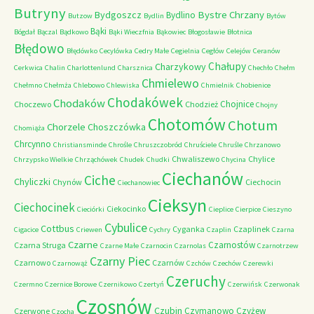
Butryny
Bystre Chrzany
Bydgoszcz
Bydlino
Butzow
Bydlin
Bytów
Bąki
Bógdał
Bączal
Bądkowo
Bąki Wieczfnia
Bąkowiec
Błogosławie
Błotnica
Błędowo
Błędówko
Cecylówka
Cedry Małe
Cegielnia
Cegłów
Celejów
Ceranów
Chałupy
Charzykowy
Cerkwica
Chalin
Charlottenlund
Charsznica
Chechło
Chełm
Chmielewo
Chełmno
Chełmża
Chlebowo
Chlewiska
Chmielnik
Chobienice
Chodakówek
Chodaków
Chojnice
Choczewo
Chodzież
Chojny
Chotomów
Chotum
Chorzele
Choszczówka
Chomiąża
Chrcynno
Christiansminde
Chrośle
Chruszczobród
Chruściele
Chruśle
Chrzanowo
Chwaliszewo
Chylice
Chrzypsko Wielkie
Chrząchówek
Chudek
Chudki
Chycina
Ciechanów
Ciche
Chyliczki
Chynów
Ciechocin
Ciechanowiec
Cieksyn
Ciechocinek
Ciekocinko
Cieciórki
Cieplice
Cierpice
Cieszyno
Cybulice
Cottbus
Cyganka
Czaplinek
Cigacice
Criewen
Cychry
Czaplin
Czarna
Czarne
Czarnostów
Czarna Struga
Czarne Małe
Czarnocin
Czarnolas
Czarnotrzew
Czarny Piec
Czarnowo
Czarnów
Czarnowąż
Czchów
Czechów
Czerewki
Czeruchy
Czermno
Czernice Borowe
Czernikowo
Czertyń
Czerwińsk
Czerwonak
Czosnów
Czubin
Czymanowo
Czyżew
Czerwone
Czocha