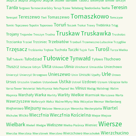
Słupno
Słupsk
Słupca
Słupia
Tabórz
Służew
Taarbaek
Takomyśle
Tantow
Tarczyn
Teresin
Tarda
Targowo
Tarnowskie Góry
Tarup
Tczew
Telleborg
Teodorówka
Teofile
Tomaszkowo
Tereszewo
Tomaszewo
Terespol
Tleń
Tomczyce
Toruń
Treblinka
Tomki
Topczewo
Topolin
Toporowo
Toszek
Trakai
Trawy
Trląg
Truskaw
Truskawka
Trojany
Trojanów
Troszyn
Trudna
Truskolas
Trzebiatów
Trzcianka
Trzciniec
Trzciel
Trzebuń
Trzemeszno Lubuskie
Trzygłów
Trzęsacz
Turośl
Tuczki
Tuchola
Trzścianka
Trębice
Tujsk
Tum
Turza Wielka
Tułowice
Tynwałd
Tuł
Tułodziad
Tłuchowo
Tyłowo
Tuławki
Ukta
Tłuszcz
Ulinia
Uniechowo
Uchacze
Udryn
Ulikowo
Ulrichorst
Umiastów
Urle
Unieszewo
Uniszki
Unierzyż
Unierzyż Strzegowo
Unin
Upałty
Urowo
Ustka
Ursus
Uzdowo
Urszulin
Usedom
Ustanówek
Ustroń
Uznam
Uścięcice
Vallo
Vilnius
Varso Tower
Veivieriai
Velo Krynica
Velo Poprad
Ves
Wadąg
Walidrogi
Walim
Warka
Warlity Wielkie
Warchały
Warmiak
Wapnica
Warlity
Warszawa
Warta
Wawrzyszew
Wałbrzych
Wałcz
Ważne Młyny
Wda
Wdzydze
Weimar
Weißenberg
Wejsuny
Wiartel
Wejherowo
Welzow
Wereszczyn
Weronika
Westerplatte
Wieczfnia Kościelna
Wieczfnia
Wicko
Wichulec
Wiejce
Wiejsce
Wiersze
Wielbark
Wieliszew
Wieniec
Wieleń
Wielgie
Wielka Piaśnica
Wierzchucino
Wierzchowo
Wierzba
Wierzbica
Wierzbinek
Wierzbno
Wierzchołek