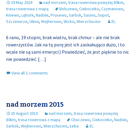
29 May 2018
nad morzem
,
trasa rowerowa powyżej 80km
,
trasa rowerowa z mapą
Bolszewo
,
Ciekocinko
,
Czymanowo
,
Kniewo
,
Lębork
,
Nadole
,
Prusewo
,
Sarbsk
,
Sasino
,
Sopot
,
Szczenurze
,
Ulinia
,
Wejherowo
,
Wicko
,
Wierzchucino
EL
6 rano, 19 stopni, brak wiatru, brak chmur – ale nie brak
rowerzystów. Jak na tę porę jest ich zaskakująco dużo, i to
wcale nie są sami emeryci:) Powiedzieć, że jest pięknie to nic
nie powiedzieć.
[…]
View all 2 comments
nad morzem 2015
25 August 2015
nad morzem
,
trasa rowerowa powyżej
80km
,
trasa rowerowa z mapą
Choczewo
,
Ciekocinko
,
Nadole
,
Sarbsk
,
Wejherowo
,
Wierzchucino
,
Łeba
EL