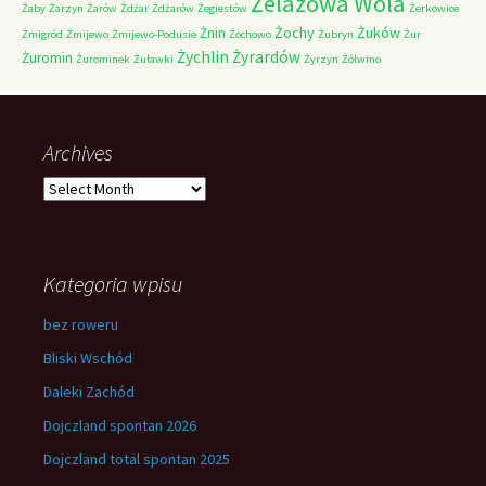
Żelazowa Wola
Żaby
Żarzyn
Żarów
Żdżar
Żdżarów
Żegiestów
Żerkowice
Żochy
Żuków
Żnin
Żmigród
Żmijewo
Żmijewo-Podusie
Żochowo
Żubryn
Żur
Żychlin
Żyrardów
Żuromin
Żurominek
Żuławki
Żyrzyn
Żółwino
Archives
Archives
Kategoria wpisu
bez roweru
Bliski Wschód
Daleki Zachód
Dojczland spontan 2026
Dojczland total spontan 2025