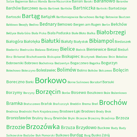
Baranowo
Bansin
Sulze
Bagienice
Bakus Wanda
Banie Mazurskie
Baraki
Baranów
Bartniczka
Barchów
Barczewo
Bartodzieje
Bardo
Barlinek
Bartków
Bartniki
Bartąg
Bartążek
Bartoszki
Bartłomiejowice
Baruchowo
Barłogi
Batowice
Bautzen
Bednary
Bełchów
Bemowo
Bergen am Rugen
Bałdowo
Becejły
Bedlno
Berlin
Białobrzegi
Biała Podlaska
Bełżyce
Biała Góra
Biała Piska
Białe Błoto
Białka
Białutki
Bibiampol
Białogóra
Białołęka
Białuty
Białystok
Biedaszek
Bielice
Bieniewice
Biesal
Bielawy
Bieżuń
Biederitz
Biedrusko
Bielawa
Bielnik
Biskupiec
Binz
Birkerod
Bischofswerda
Biskupice
Bisztynek
Bledzew
Bnin
Bobolice
Bogurzyn
Bobrowniki
Bobrowo
Bogaczewo
Bochotnica
Bodzentyn
Bogatka
Bolimów
Bolęcin
Bolesławiec
Bolino
Bolechowo
Boleszyno
Bolków
Bolszewo
Borkowo
Boreczno
Borki
Borsuki
Borne Sulinowo
Borsdorf
Borzęcin
Borzymy
Bosewo
Boszkowo
Borzyny
Borów
Boże
Bożenkowo
Brochów
Bramka
Brańsk
Bratuszewo
Brańszczyk
Breddin
Brema
Breń
Brodowe Łąki
Brodowo
Brodnica
Brodnicki Park Krajobrazowy
Brody
Brok
Bronisławów
Brzoza
Bruliny
Brwinów
Brusy
Bryki
Brzezie
Brzeziny
Brzeźnica
Brzozówka
Brzozie
Brzydowo
Brzuza
Buckow
Budy
Budy
Burdąg
Bulkowo
Busko Zdrój
Sulkowskie
Budzów
Buk Pomorski
Burg