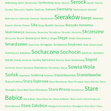
Serock
Senftenberg
Seftenberg
Sellin
Semeliskes
Serby
Serniki
Seroki
Sianno
Siemiany
Siekierki
Sianów
Sieczychy
Siedlce
Siedlisko
Siemiatycze
Siemień
Sieraków
Sierpc
Siewierz
Nadrzeczny
Sieniawa
Siennica
Sierakowice
Siła
Skarżysko Kamienna
Skarlin
Siomki
Sitnica
Sitowa
Skaje
Skarżyce
Skrzeszew
Skierniewice
Skolimów
Skowrony
Skriebinai
Skrudki
Skrwilno
Skępe
Skwierzyna
Skórcz
Skrzynno
Skulsk
Skąpe
Slude
Smardzewice
Smardzewo
Smykowo
Smogulec
Smolarnia
Smarklice
Sobe
Sobieszewo
Sochaczew
Sochocin
Soboklęszcz
Sobolewo
Sokolniki
Sokołowo
Sopot
Sokoły
Somianka
Sokoły Jeziorne
Sokółka
Sominy
Sona
Sondenborg
Sowia Wola
Sosnowica
Sorkwity
Sosno
Sosnowe
Sosnówka
Sowia
Sońsk
Stanisławów
Srebrna
Stanisławowo
Spychowo
Srokowo
Stara Dąbrowa
Starachowice
Stara Kamienica
Stara Kiszewa
Stara Kornica
Stara
Stare
Stara Wrona
Sławogóra
Stara Wieś
Stara Wiśniewka
Starbienino
Babice
Stare Budy
Stare Drawsko
Stare Jabłonki
Stare Juchy
Stare Osieczno
Stare Załubice
Stare Worowo
Stargard Szczeciński
Starogard
Stary Brus
Stary