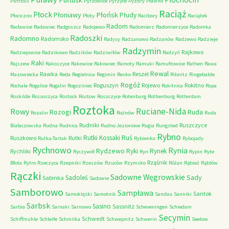
Puttbus
Pyrzowice
Pyrzyce
Pyzdry
Pławno
Raciąż
Płock
Płońsk
Płoniawy
Płudy
Płociczno
Płoty
Racibory
Raciążek
Radom
Racławice
Radawiec
Radgoszcz
Radojewo
Radomierz
Radomierzyce
Radomka
Radoszki
Radomno
Radomsko
Radysy
Radzanowo
Radzanów
Radzewo
Radzieje
Radzymin
Rajkowo
Radziejowice
Radzikowo
Radzików
Radziwiłów
Radzyń
Raki
Rajszew
Rakoszyce
Rakowice
Rakowiec
Ramoty
Ramuki
Ramułtowice
Rathen
Rawa
Rewal
Rawka
Reszel
Mazowiecka
Reda
Regielnica
Regimin
Resko
Ribnitz
Ringebalde
Rogóż
Roguszyn
Rojewo
Rokitno
Rochale
Rogalice
Rogalin
Rogoziniec
Rokitnica
Ropa
Roskilde
Rossoszyca
Rostock
Rostow
Roszczyce
Rotenburg
Rothenburg
Rotterdam
Roztoka
Ruciane-Nida
Rowy
Rozogi
Ruda
Rozalin
Rożnów
Ruda
Rudniki
Ruszczyce
Białaczowska
Rudna
Rudnica
Rudno Jeziorowe
Rugia
Rungsted
Rybno
Ruś
Rutki Kossaki
Ruszkowo
Rutki
Rutka-Tartak
Rybienko
Rybojady
Rychnowo
Rynia
Rydzewo
Ryki
Rynek
Rychliki
Ryczywół
Ryn
Rypin
Ryte
Rząśnik
Błota
Rytro
Rzeczyca
Rzepniki
Rzeszów
Rzuców
Rzymsko
Różan
Rąbież
Rąblów
Rączki
Sadowne Węgrowskie
Sady
Sadoleś
Sabinka
Sadowie
Samborowo
Sampława
Santok
Samoklęski
Samotnik
Sandau
Sanniki
Sarbsk
Sasino
Sassnitz
Sarbia
Sarnaki
Sarnowo
Scheveningen
Schiedam
Secymin
Schwedt
Schiffmuhle
Schleife
Schmilka
Schwepnitz
Schwerin
Seelow