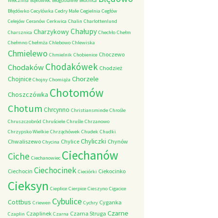
Wieczfnia
Bąkowiec
Błogosławie
Błotnica
Błędówko
Cecylówka
Cedry Małe
Cegielnia
Cegłów
Celejów
Ceranów
Cerkwica
Chalin
Charlottenlund
Chałupy
Charzykowy
Charsznica
Chechło
Chełm
Chełmno
Chełmża
Chlebowo
Chlewiska
Chmielewo
Choczewo
Chmielnik
Chobienice
Chodakówek
Chodaków
Chodzież
Chorzele
Chojnice
Chojny
Chomiąża
Chotomów
Choszczówka
Chotum
Chrcynno
Christiansminde
Chrośle
Chruszczobród
Chruściele
Chruśle
Chrzanowo
Chrzypsko Wielkie
Chrząchówek
Chudek
Chudki
Chyliczki
Chwaliszewo
Chylice
Chynów
Chycina
Ciechanów
Ciche
Ciechanowiec
Ciechocinek
Ciechocin
Ciekocinko
Cieciórki
Cieksyn
Cieplice
Cierpice
Cieszyno
Cigacice
Cybulice
Cottbus
Cyganka
Criewen
Cychry
Czarne
Czaplinek
Czarna Struga
Czaplin
Czarna