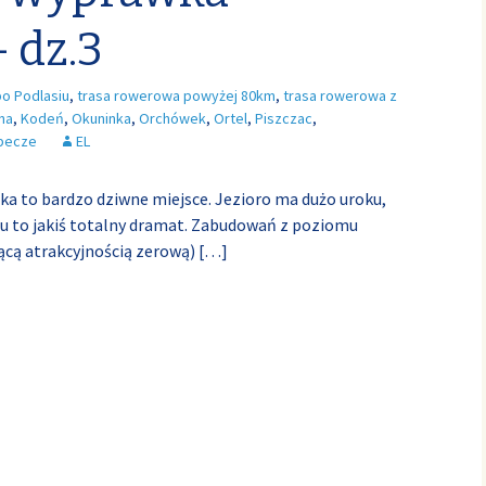
 dz.3
po Podlasiu
,
trasa rowerowa powyżej 80km
,
trasa rowerowa z
na
,
Kodeń
,
Okuninka
,
Orchówek
,
Ortel
,
Piszczac
,
becze
EL
inka to bardzo dziwne miejsce. Jezioro ma dużo uroku,
egu to jakiś totalny dramat. Zabudowań z poziomu
jącą atrakcyjnością zerową)
[…]