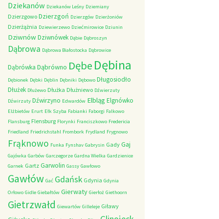
Dziekanów
Dziekanów Leśny
Dziemiany
Dzierzgoń
Dzierzgowo
Dzierzgów
Dzierżoniów
Dzierżążnia
Dziewierzewo
Dziećmirowice
Dziunin
Dziwnów
Dziwnówek
Dąbie
Dąbroszyn
Dąbrowa
Dąbrowa Białostocka
Dąbrowice
Dębina
Dębe
Dąbrówno
Dąbrówka
Długosiodło
Dębionek
Dębki
Dęblin
Dębniki
Dębowo
Dłużek
Dłużka
Dłużniewo
Dłużewo
Dźwierzuty
Elbląg
Dźwirzyno
Elgnówko
Dźwirzuty
Edwardów
Elżbietów
Erurt
Ełk Szyba
Fabianki
Faborgi
Falkowo
Flensburg
Flansburg
Florynki
Franciszkowo
Fredericia
Friedland
Friedrichstahl
Frombork
Frydland
Frygnowo
Frąknowo
Gaj
Gady
Funka
Fynshav
Gabrysin
Gajówka
Garbów
Garczegorze
Gardna Wielka
Gardzienice
Garwolin
Gartz
Garnek
Gassy
Gawłowo
Gawłów
Gdańsk
Gdynia
Gać
Gdynia
Gierwaty
Orłowo
Gidle
Giebałtów
Gierłoż
Giethoorn
Gietrzwałd
Giławy
Giewartów
Gilleleje
Glinojeck