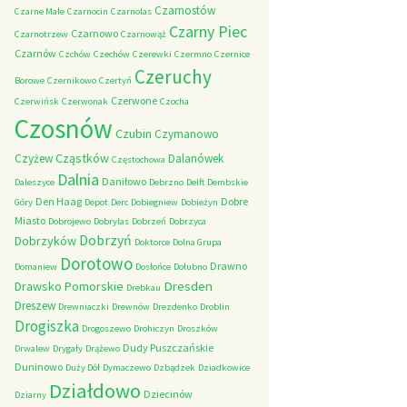
Czarnostów
Czarne Małe
Czarnocin
Czarnolas
Czarny Piec
Czarnowo
Czarnotrzew
Czarnowąż
Czarnów
Czchów
Czechów
Czerewki
Czermno
Czernice
Czeruchy
Borowe
Czernikowo
Czertyń
Czerwone
Czerwińsk
Czerwonak
Czocha
Czosnów
Czubin
Czymanowo
Cząstków
Czyżew
Dalanówek
Częstochowa
Dalnia
Daniłowo
Daleszyce
Debrzno
Delft
Dembskie
Den Haag
Dobre
Góry
Depot
Derc
Dobiegniew
Dobieżyn
Miasto
Dobrojewo
Dobrylas
Dobrzeń
Dobrzyca
Dobrzyń
Dobrzyków
Doktorce
Dolna Grupa
Dorotowo
Drawno
Domaniew
Dosłońce
Dołubno
Dresden
Drawsko Pomorskie
Drebkau
Dreszew
Drewniaczki
Drewnów
Drezdenko
Droblin
Drogiszka
Drogoszewo
Drohiczyn
Droszków
Dudy Puszczańskie
Drwalew
Drygały
Drążewo
Duninowo
Duży Dół
Dymaczewo
Dzbądzek
Dziadkowice
Działdowo
Dziecinów
Dziarny