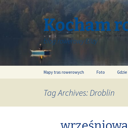
Kocham r
blog rowerowy Elizy
Skip
Mapy tras rowerowych
Foto
Gdzie
to
content
Tag Archives: Droblin
wrześniowa