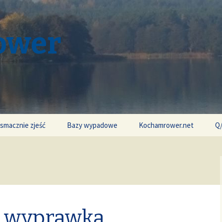
ower
 smacznie zjeść
Bazy wypadowe
Kochamrower.net
Q
 wyprawka