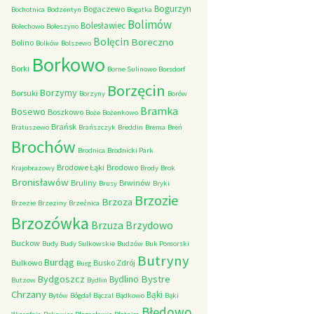
Bogurzyn
Bogaczewo
Bochotnica
Bodzentyn
Bogatka
Bolimów
Bolesławiec
Bolechowo
Boleszyno
Bolęcin
Boreczno
Bolino
Bolków
Bolszewo
Borkowo
Borki
Borne Sulinowo
Borsdorf
Borzęcin
Borzymy
Borsuki
Borzyny
Borów
Bramka
Bosewo
Boszkowo
Boże
Bożenkowo
Brańsk
Bratuszewo
Brańszczyk
Breddin
Brema
Breń
Brochów
Brodnica
Brodnicki Park
Brodowe Łąki
Brodowo
Krajobrazowy
Brody
Brok
Bronisławów
Bruliny
Brwinów
Brusy
Bryki
Brzozie
Brzoza
Brzezie
Brzeziny
Brzeźnica
Brzozówka
Brzydowo
Brzuza
Buckow
Budy
Budy Sulkowskie
Budzów
Buk Pomorski
Butryny
Burdąg
Bulkowo
Busko Zdrój
Burg
Bystre
Bydgoszcz
Bydlino
Butzow
Bydlin
Chrzany
Bąki
Bytów
Bógdał
Bączal
Bądkowo
Bąki
Błędowo