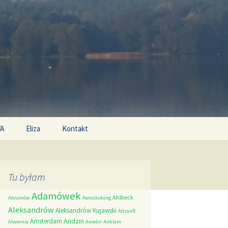
Search
/A
Eliza
Kontakt
for:
Tu byłam
Adamówek
Ahlbeck
Abramów
Aeroskobing
Aleksandrów
Aleksandrów Kujawski
Altranft
Andzin
Amsterdam
Alwernia
Anielin
Anklam