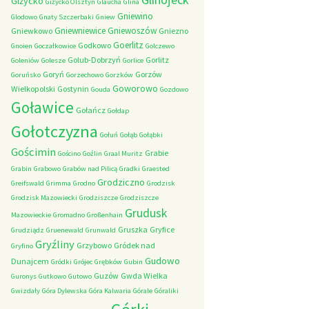
Giżycko
Giżycko Olsztyn
Glaucha
Glina
Gniewino
Glodowo
Gnaty Szczerbaki
Gniew
Gniewniewice
Gniewoszów
Gniewkowo
Gniezno
Goerlitz
Godkowo
Gnoien
Goczałkowice
Golczewo
Golub-Dobrzyń
Gorlitz
Goleniów
Golesze
Gorlice
Goryń
Gorzów
Goruńsko
Gorzechowo
Gorzków
Goworowo
Wielkopolski
Gostynin
Gouda
Gozdowo
Goławice
Gołańcz
Gołdap
Gołotczyzna
Gołuń
Gołąb
Gołąbki
Gościmin
Grabie
Gościno
Goźlin
Graal Muritz
Grabin
Grabowo
Grabów nad Pilicą
Gradki
Graested
Grodziczno
Greifswald
Grimma
Grodno
Grodzisk
Grodzisk Mazowiecki
Grodziszcze
Grodziszcze
Grudusk
Mazowieckie
Gromadno
Großenhain
Gruszka
Gryfice
Grudziądz
Gruenewald
Grunwald
Gryźliny
Grzybowo
Gródek nad
Gryfino
Gudowo
Dunajcem
Gródki
Grójec
Grębków
Gubin
Guzów
Gwda Wielka
Guronys
Gutkowo
Gutowo
Gwizdały
Góra Dylewska
Góra Kalwaria
Górale
Góraliki