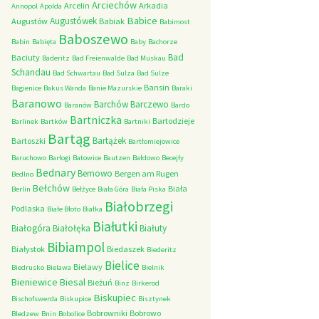
Arciechów
Arcelin
Arkadia
Annopol
Apolda
Babice
Augustówek
Augustów
Babiak
Babimost
Baboszewo
Babin
Babięta
Baby
Bachorze
Bad
Baciuty
Baderitz
Bad Freienwalde
Bad Muskau
Schandau
Bad Schwartau
Bad Sulza
Bad Sulze
Bansin
Bagienice
Bakus Wanda
Banie Mazurskie
Baraki
Baranowo
Barchów
Barczewo
Baranów
Bardo
Bartniczka
Bartodzieje
Barlinek
Bartków
Bartniki
Bartąg
Bartążek
Bartoszki
Bartłomiejowice
Baruchowo
Barłogi
Batowice
Bautzen
Bałdowo
Becejły
Bednary
Bemowo
Bergen am Rugen
Bedlno
Bełchów
Biała
Berlin
Bełżyce
Biała Góra
Biała Piska
Białobrzegi
Podlaska
Białe Błoto
Białka
Białutki
Białogóra
Białołęka
Białuty
Bibiampol
Białystok
Biedaszek
Biederitz
Bielice
Bielawy
Biedrusko
Bielawa
Bielnik
Bieniewice
Biesal
Bieżuń
Binz
Birkerod
Biskupiec
Bischofswerda
Biskupice
Bisztynek
Bobrowniki
Bobrowo
Bledzew
Bnin
Bobolice