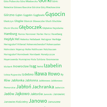
Górki
Góra Puławska
Góra Włodowska
Górki
Noteckie
Górowo Iławskie
Górskie
Góry Miechowskie
Gąsocin
Górzno
Gąbin
Gągolin
Gągławki
Głogów
Gładczyn
Głomsk
Głowaczów
Głuch
Głuchów
Głęboczek
Głusk
Głusko
Głębokie
Hajnówka
Hamburg
Hanna
Hannover
Harlev
Harsz
Havelberg
Hejdyk
Hel
Helenka
Hellebaek
Helsignor
Herfolge
Heringsdorf
Hillerod
Hohenreichendorf
Hohensaaten
Hohnstein
Hojerup
Holte
Holthusen
Holzhausen
Horingsdorf
Hormówek
Hornbaek
Horodyszcze
Hoyerswerda
Humięcino
Huta Szklana
Ibramowice
Izabelin
Isąg
Inowrocław
Iwno
Idzbark
Iława
Iłowo
Izdebno
Iły
Izbica Kujawska
Iłów
Jabłonka
Jabłonna
Jabłonowo
Jabłonowo
Jabłoń
Jachranka
Pomorskie
Jadwisin
Jajkowo
Jadów
Jaktorów
Janowiec
Jamniki
Janowo
Janowiec Kościelny
Januszew