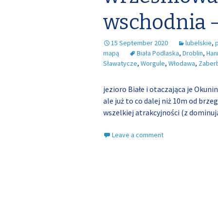
wschodnia –
15 September 2020
lubelskie
,
mapą
Biała Podlaska
,
Droblin
,
Han
Sławatycze
,
Worgule
,
Włodawa
,
Zaber
jezioro Białe i otaczająca je Okun
ale już to co dalej niż 10m od brz
wszelkiej atrakcyjności (z dominu
Leave a comment