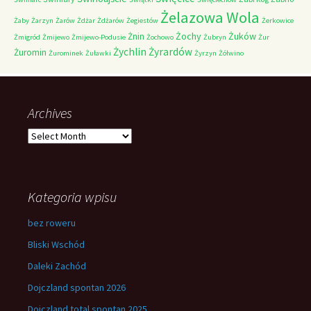
Żelazowa Wola
Żaby
Żarzyn
Żarów
Żdżar
Żdżarów
Żegiestów
Żerkowice
Żochy
Żuków
Żnin
Żmigród
Żmijewo
Żmijewo-Podusie
Żochowo
Żubryn
Żur
Żychlin
Żyrardów
Żuromin
Żurominek
Żuławki
Żyrzyn
Żółwino
Archives
Archives
Kategoria wpisu
bez roweru
Bliski Wschód
Daleki Zachód
Dojczland spontan 2026
Dojczland total spontan 2025