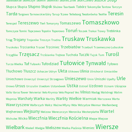
Słubice
Słonecznik
Słończewo
Sławoborze
Słomczyn
Słomin
Słomniki
Słupno
Słupsk
Słupca
Słupia
Tabórz
Służew
Taarbaek
Takomyśle
Tantow
Tarczyn
Teresin
Tarda
Targowo
Tarnowskie Góry
Tarup
Tczew
Telleborg
Teodorówka
Teofile
Tomaszkowo
Tereszewo
Tomaszewo
Terespol
Tleń
Tomaryny
Toruń
Treblinka
Tomczyce
Tomki
Topczewo
Topolin
Toporowo
Toszek
Trakai
Trawy
Truskaw
Truskawka
Trojany
Trląg
Trojanów
Troszyn
Trudna
Trzebiatów
Trzcianka
Trzciniec
Truskolas
Trzciel
Trzebuń
Trzemeszno Lubuskie
Trzęsacz
Turośl
Tuczki
Tuchola
Trzygłów
Trzścianka
Trębice
Tujsk
Tum
Tułowice
Tynwałd
Tuł
Tułodziad
Tyłowo
Turza Wielka
Tuławki
Ukta
Tłuchowo
Tłuszcz
Ulinia
Uchacze
Udryn
Ulikowo
Ulrichorst
Umiastów
Urle
Unieszewo
Uniechowo
Uniszki
Unierzyż
Unierzyż Strzegowo
Unin
Upałty
Ustka
Ursus
Uzdowo
Urowo
Urszulin
Usedom
Ustanówek
Ustroń
Uznam
Uścięcice
Vilnius
Vallo
Varso Tower
Veivieriai
Velo Krynica
Velo Poprad
Ves
Wadąg
Walidrogi
Walim
Warka
Warlity Wielkie
Warchały
Warmiak
Wapnica
Warlity
Warszawa
Warta
Wawrzyszew
Wałbrzych
Wałcz
Ważne Młyny
Wda
Wdzydze
Weimar
Weißenberg
Wejsuny
Wiartel
Wejherowo
Welzow
Wereszczyn
Weronika
Westerplatte
Wieczfnia Kościelna
Wieczfnia
Wicko
Wichulec
Wiejce
Wiejsce
Wiersze
Wielbark
Wieliszew
Wieniec
Wieleń
Wielgie
Wielka Piaśnica