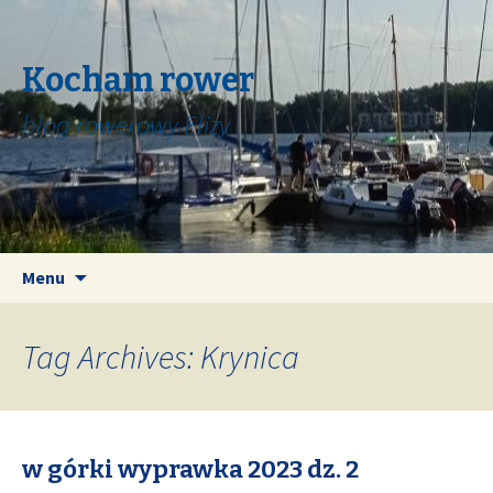
Kocham rower
blog rowerowy Elizy
Skip
Search
Menu
to
for:
content
Tag Archives: Krynica
w górki wyprawka 2023 dz. 2