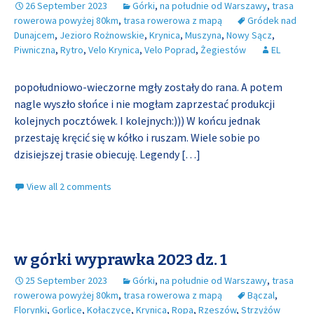
26 September 2023
Górki
,
na południe od Warszawy
,
trasa
rowerowa powyżej 80km
,
trasa rowerowa z mapą
Gródek nad
Dunajcem
,
Jezioro Rożnowskie
,
Krynica
,
Muszyna
,
Nowy Sącz
,
Piwniczna
,
Rytro
,
Velo Krynica
,
Velo Poprad
,
Żegiestów
EL
popołudniowo-wieczorne mgły zostały do rana. A potem
nagle wyszło słońce i nie mogłam zaprzestać produkcji
kolejnych pocztówek. I kolejnych:))) W końcu jednak
przestaję kręcić się w kółko i ruszam. Wiele sobie po
dzisiejszej trasie obiecuję. Legendy
[…]
View all 2 comments
w górki wyprawka 2023 dz. 1
25 September 2023
Górki
,
na południe od Warszawy
,
trasa
rowerowa powyżej 80km
,
trasa rowerowa z mapą
Bączal
,
Florynki
,
Gorlice
,
Kołaczyce
,
Krynica
,
Ropa
,
Rzeszów
,
Strzyżów