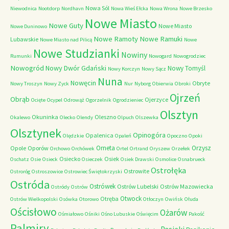
Nowa Sól
Niewodnica
Nootdorp
Nordhavn
Nowa Wieś Ełcka
Nowa Wrona
Nowe Brzesko
Nowe Miasto
Nowe Guty
Nowe Miasto
Nowe Duninowo
Nowe Ramoty
Nowe Ramuki
Lubawskie
Nowe Miasto nad Pilicą
Nowe
Nowe Studzianki
Nowiny
Rumunki
Nowogard
Nowogrodziec
Nowogród
Nowy Dwór Gdański
Nowy Tomyśl
Nowy Korczyn
Nowy Sącz
Nuna
Nowęcin
Obryte
Nowy Troszyn
Nowy Zyck
Nur
Nyborg
Obierwia
Obroki
Ojrzeń
Obrąb
Ojerzyce
Ocięte
Ocypel
Odrowąż
Ogorzelnik
Ogrodzieniec
Olsztyn
Okuninka
Oleszno
Okalewo
Olecko
Olendy
Olpuch
Olszewka
Olsztynek
Opinogóra
Opalenica
Olędzkie
Opaleń
Opoczno
Opoki
Orneta
Orzysz
Opole
Oporów
Orchowo
Orchówek
Ortel
Ortrand
Oryszew
Orzełek
Osiecko
Osiek
Oschatz
Osie
Osieck
Osieczek
Osiek Drawski
Osmolice
Osnabrueck
Ostrołęka
Ostrowite
Ostroróg
Ostroszowice
Ostrowiec Świętokrzyski
Ostróda
Ostrówek
Ostrów Lubelski
Ostrów Mazowiecka
Ostródy
Ostrów
Otwock
Otręba
Ostrów Wielkopolski
Osówka
Otorowo
Otłoczyn
Owińsk
Ołuda
Ościsłowo
Ożarów
Ośmiałowo
Ośniki
Ośno Lubuskie
Oświęcim
Pakość
Palmiry