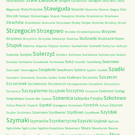
Stare Załubice
Stare Worowo
Stargard Szczeciński
Starogard
Stary Brus
Stary
Stawiguda
Stary Kraszew
Stawiski
Bógpomóż
Stawisko
Stawno
Stegna
Stilo
Stoczek
Stolpen
Stolzenhagen
Stopsk
Stowęcino
Strabla
Strachomino
Strachowo
Strachów
Strachówka
Stralsund
Straszewo
Stroby
Strojec
Stromiec
Strubiny
Strych
Strzegocin
Strzegowo
Strzyżew
Strzelce
Strzelce Opolskie
Studzianki
Strzyżewo
Studzianki Nowe
Strzyżmin
Strzyżów
Sttenwijk
Studnica
Stupsk
Stęknica
Stępnica
Stężyca
Suchacz
Suchedniów
Suchodół
Suchy Las
Sufczyn
Sulerzyż
Sulejów
Sulechów
Sulibórz
Sulinowo
Sulisławice
Sulmierzyce
Sulęcin
Susz
Swarzewo
Sumowo
Sumówko
Suradówek
Suskowola
Suwałki
Svendborg
Szadki
Swąderki
Swędkowo
Syberia
Swarzędz
Swornegacie
Sypitki
Szadek
Szczecin
Szałkowo
Szczaniec
Szamocin
Szamotuły
Szarlota
Szałas
Szałe
Szczecinek
Szczekociny
Szczenurze
Szczepankowo
Szcześniki
Szczuczarz
Szczypiorno
Szczytno
Szczytniki
Szelment
Szeląg
Szczuczyn
Szczęsne
Szkotowo
Szewnica
Szklarska Poręba
Szepietowo
Szeroki Bór
Szewce
Szreńsk
Szpetal
Sztynort
Szlasy Mieszki
Szparki
Szpiegowo
Szramowo
Sztum
Szyldak
Szydłowo
Szumowo
Szydłowiec
Szubin
Szulmierz
Szydłówek
Szymaki
Szyszki
Szynkarzyzna
Szymanów
Sząbruk
Sędzice
Sława
Sędzichów
Sędziszów
Sępólno Krajeńskie
Słabomierz
Sławatycze
Sławno
Słup