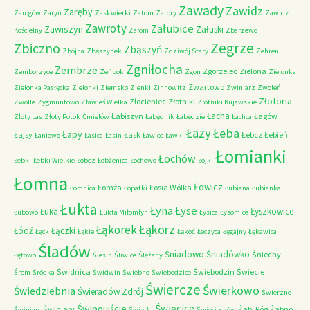
Zawady
Zawidz
Zaręby
Zarogów
Zaryń
Zaskwierki
Zatom
Zatory
Zawidz
Zawroty
Załubice
Zawiszyn
Załuski
Kościelny
Załom
Zbarzewo
Zegrze
Zbiczno
Zbąszyń
Zbójna
Zbąszynek
Zdziwój Stary
Zehren
Zgniłocha
Zembrze
Zgorzelec
Zielona
Zemborzyce
Zeńbok
Zgon
Zielonka
Zwartowo
Zielonka Pasłęcka
Zielonki
Ziemsko
Zienki
Zinnowitz
Zwiniarz
Zwoleń
Złotoria
Złocieniec
Złotniki
Zwolle
Zygmuntowo
Zławieś Wielka
Złotniki Kujawskie
Łacha
Łabiszyn
Łagów
Złoty Las
Złoty Potok
Ćmielów
Łabędnik
Łabędzie
Łachca
Łazy
Łeba
Łapy
Łajsy
Łask
Łebcz
Łebień
Łaniewo
Łasica
Łasin
Ławice
Ławki
Łomianki
Łochów
Łebki
Łebki Wielkie
Łobez
Łobżenica
Łochowo
Łojki
Łomna
Łowicz
Łomża
Łosia Wólka
Łomnica
Łopatki
Łubiana
Łubianka
Łukta
Łyna
Łyse
Łyszkowice
Łuka
Łubowo
Łukta Miłomłyn
Łysica
Łysomice
Łąkorz
Łąkorek
Łódź
Łączki
Łąck
Łąkie
Łąkoć
Łęczyca
Łęgajny
Łękawica
Śladów
Śniadowo
Śniadówko
Śniechy
Łętowo
Ślesin
Śliwice
Ślężany
Świdnica
Świebodzin
Świecie
Śrem
Śródka
Świdwin
Świebno
Świebodzice
Świercze
Świerkowo
Świedziebnia
Świeradów Zdrój
Świerzno
Świnoujście
Święcice
Świniary
Żabi Róg
Żabno
Świniarc
Świątki
Święciechów