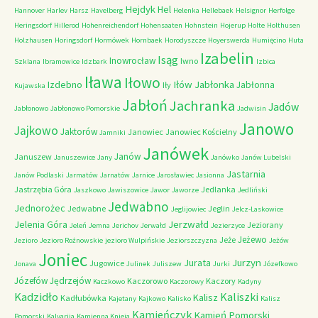
Hejdyk
Hel
Hannover
Harlev
Harsz
Havelberg
Helenka
Hellebaek
Helsignor
Herfolge
Heringsdorf
Hillerod
Hohenreichendorf
Hohensaaten
Hohnstein
Hojerup
Holte
Holthusen
Holzhausen
Horingsdorf
Hormówek
Hornbaek
Horodyszcze
Hoyerswerda
Humięcino
Huta
Izabelin
Isąg
Inowrocław
Iwno
Szklana
Ibramowice
Idzbark
Izbica
Iława
Iłowo
Iłów
Jabłonka
Izdebno
Jabłonna
Iły
Kujawska
Jabłoń
Jachranka
Jadów
Jabłonowo
Jabłonowo Pomorskie
Jadwisin
Janowo
Jajkowo
Jaktorów
Janowiec
Janowiec Kościelny
Jamniki
Janówek
Janów
Januszew
Januszewice
Jany
Janówko
Janów Lubelski
Jastarnia
Janów Podlaski
Jarmatów
Jarnatów
Jarnice
Jarosławiec
Jasionna
Jastrzębia Góra
Jedlanka
Jaszkowo
Jawiszowice
Jawor
Jaworze
Jedliński
Jedwabno
Jednorożec
Jedwabne
Jeglin
Jeglijowiec
Jelcz-Laskowice
Jerzwałd
Jelenia Góra
Jeziorany
Jeleń
Jemna
Jerichov
Jerwałd
Jezierzyce
Jeżewo
Jeże
Jezioro
Jezioro Rożnowskie
jezioro Wulpińskie
Jeziorszczyzna
Jeżów
Joniec
Jurzyn
Jurata
Jugowice
Jonava
Julinek
Juliszew
Jurki
Józefkowo
Józefów
Jędrzejów
Kaczorowo
Kaczory
Kaczkowo
Kaczorowy
Kadyny
Kadzidło
Kaliszki
Kalisz
Kadłubówka
Kajetany
Kajkowo
Kalisko
Kalisz
Kamieńczyk
Kamień Pomorski
Pomorski
Kalvarija
Kamienna Knieja