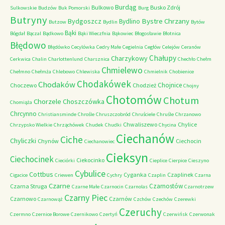
Burdąg
Bulkowo
Busko Zdrój
Sulkowskie
Budzów
Buk Pomorski
Burg
Butryny
Bystre Chrzany
Bydgoszcz
Bydlino
Butzow
Bydlin
Bytów
Bąki
Bógdał
Bączal
Bądkowo
Bąki Wieczfnia
Bąkowiec
Błogosławie
Błotnica
Błędowo
Błędówko
Cecylówka
Cedry Małe
Cegielnia
Cegłów
Celejów
Ceranów
Chałupy
Charzykowy
Cerkwica
Chalin
Charlottenlund
Charsznica
Chechło
Chełm
Chmielewo
Chełmno
Chełmża
Chlebowo
Chlewiska
Chmielnik
Chobienice
Chodakówek
Chodaków
Chojnice
Choczewo
Chodzież
Chojny
Chotomów
Chotum
Chorzele
Choszczówka
Chomiąża
Chrcynno
Christiansminde
Chrośle
Chruszczobród
Chruściele
Chruśle
Chrzanowo
Chwaliszewo
Chylice
Chrzypsko Wielkie
Chrząchówek
Chudek
Chudki
Chycina
Ciechanów
Ciche
Chyliczki
Chynów
Ciechocin
Ciechanowiec
Cieksyn
Ciechocinek
Ciekocinko
Cieciórki
Cieplice
Cierpice
Cieszyno
Cybulice
Cottbus
Cyganka
Czaplinek
Cigacice
Criewen
Cychry
Czaplin
Czarna
Czarne
Czarnostów
Czarna Struga
Czarne Małe
Czarnocin
Czarnolas
Czarnotrzew
Czarny Piec
Czarnowo
Czarnów
Czarnowąż
Czchów
Czechów
Czerewki
Czeruchy
Czermno
Czernice Borowe
Czernikowo
Czertyń
Czerwińsk
Czerwonak