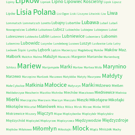
Lipków
Lipno
Lipowiec Kościelny
Lipiny
Lipniak
Lipsk
Lipusz
Lisia Polana
Liwa
Lipów
Lisi Ogon
Liski
Liszyno
Litwinki
Liw
Lubawa
Lubajny
Lubartów
Lommatsch
Lommatzsch
Loretto
Lubań
Lubań
Lubicz
Lubeka
Nowogrodziec
Lubiatowo
Lubiechów
Lubiejew
Lubiejewo
Lubiel
Lubniewice
Lubomin
Lublin
Lubieszewo
Lublewko
Lubmin
Lubomierz
Lubowidz
Luszyn
Lubomino
Lucynów
Lundeborg
Lusowo
Lusławice
Luta
Lutry
Maków Maz.
Lębork
Lwówek Śląski
Lyndby
Lędzin
Macierzysz
Magdeburg
Maków
Malbork
Malużyn
Margonin
Marianów
Malchin
Malmo
Mareczki
Marienburg
Mariew
Marynino
Marki
Schloss
Marijampole
Marlow
Martwa Wisła
Małdyty
Marzewo
Marzęcino
Marózek
Maszewo
Matyldów
Matyty
Maurycew
Małocice
Małkinia
Mańki
Mdzewo
Meißen
Małe Cybulice
Małyszyn
Miedniewice
Miechów
Melibdorzyce
Mescherin
Miastko
Michrów
Mieczkowo
Mielnica
Mierki
Mikołajew
Mikołajki
Mieszki
Mierziączka
Mierzwin
Mierzyn
Mieszaki
Milanówek
Mikołajów
Miksztal
Milcz
Milicz
Mirsk
Mirzec
Mirów
MISIE
Miączyn
Mistrzewice
Miszory
Miąse
Międzyborów
Międzybór
Międzybórz
Międzyzdroje
Międzywodzie
Międzychód
Międzyleś
Międzyrzec
Międzyrzecz
Mlock
Miłomłyn
Mniszek
Miętków
Miłakowo
Miłostajki
Mlądz
Mochy