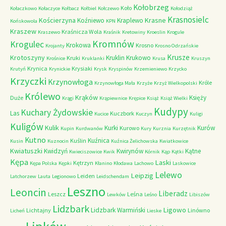
Kołobrzeg
Koło
Kołaczkowo
Kołaczyce
Kołbacz
Kołbiel
Kołczewo
Kołodziąż
Krasnosielc
Kościerzyna
Krasne
Koźniewo
Kraplewo
Końskowola
KPN
Kraszew
Kraśnicza Wola
Kraszewo
Kraśnik
Kretowiny
Kroeslin
Krogule
Kromnów
Krogulec
Krokowa
Krosno
Krojanty
Krosno Odrzańskie
Krusze
Krotoszyny
Kruklin
Krukowo
Kruki
Krośnice
Kruklanki
Krusa
Kruszyn
Krynica
Krysiaki
Krutyń
Krynickie
Krysk
Kryspinów
Krzemieniewo
Krzycko
Krzyczki
Krzynowłoga
Króle
Krzynowłoga Mała
Krzyże
Krzyż Wielkopolski
Królewo
Krąków
Księży
Duże
Krągi
Krąpiewnice
Krępice
Książ
Książ Wielki
Kudypy
Kuchary Żydowskie
Las
Kuczbork
Kucice
Kuczyn
Kuligi
Kuligów
Kulik
Kurki
Kurów
Kurowo
Kupin
Kurdwanów
Kury
Kurznia
Kurzętnik
Kutno
Kuźnica
Kuślin
Kusin
Kuznocin
Kuźnica Żelichowska
Kwiatkowice
Kwiatuszki
Kwidzyń
Kwirynów
Kątne
Kwieciszowice
Kwik
Kórnik
Kąp
Kątki
Kępa
Laski
Kętrzyn
Kępa Polska
Kępki
Kłanino
Kłodawa
Lachowo
Laskowice
Lelewo
Leipzig
Leiden
Latchorzew
Lauta
Legionowo
Leidschendam
Leszno
Leoncin
Liberadz
Leszcz
Leśna
Lewków
Leśno
Libiszów
Lidzbark
Ligowo
Lidzbark Warmiński
Lichtajny
Linówno
Licheń
Lieske