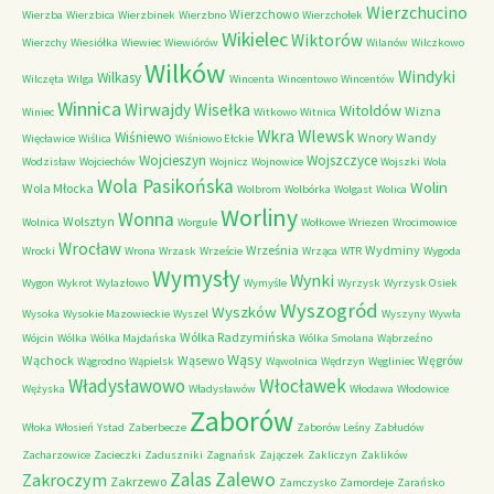
Wierzchucino
Wierzchowo
Wierzba
Wierzbica
Wierzbinek
Wierzbno
Wierzchołek
Wikielec
Wiktorów
Wierzchy
Wiesiółka
Wiewiec
Wiewiórów
Wilanów
Wilczkowo
Wilków
Windyki
Wilkasy
Wilczęta
Wilga
Wincenta
Wincentowo
Wincentów
Winnica
Wirwajdy
Wisełka
Witoldów
Wizna
Winiec
Witkowo
Witnica
Wkra
Wlewsk
Wiśniewo
Wnory Wandy
Więcławice
Wiślica
Wiśniowo Ełckie
Wojcieszyn
Wojszczyce
Wodzisław
Wojciechów
Wojnicz
Wojnowice
Wojszki
Wola
Wola Pasikońska
Wolin
Wola Młocka
Wolbrom
Wolbórka
Wolgast
Wolica
Worliny
Wonna
Wolsztyn
Wolnica
Worgule
Wołkowe
Wriezen
Wrocimowice
Wrocław
Września
Wydminy
Wrocki
Wrona
Wrzask
Wrzeście
Wrząca
WTR
Wygoda
Wymysły
Wynki
Wygon
Wykrot
Wylazłowo
Wymyśle
Wyrzysk
Wyrzysk Osiek
Wyszogród
Wyszków
Wysoka
Wysokie Mazowieckie
Wyszel
Wyszyny
Wywła
Wólka Radzymińska
Wójcin
Wólka
Wólka Majdańska
Wólka Smolana
Wąbrzeźno
Wąsy
Wąchock
Wąsewo
Węgrów
Wągrodno
Wąpielsk
Wąwolnica
Wędrzyn
Węgliniec
Władysławowo
Włocławek
Wężyska
Władysławów
Włodawa
Włodowice
Zaborów
Włoka
Włosień
Ystad
Zaberbecze
Zaborów Leśny
Zabłudów
Zacharzowice
Zacieczki
Zaduszniki
Zagnańsk
Zajączek
Zakliczyn
Zaklików
Zalas
Zalewo
Zakroczym
Zakrzewo
Zamczysko
Zamordeje
Zarańsko