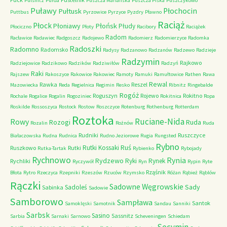
Pulsnitz
Purda
Puszcza Mariańska
Puszcza Piska
Puszczykowo
Puławy
Pułtusk
Płochocin
Puttbus
Pyrzowice
Pyrzyce
Pyzdry
Pławno
Raciąż
Płock
Płońsk
Płoniawy
Płudy
Płociczno
Płoty
Racibory
Raciążek
Radom
Racławice
Radawiec
Radgoszcz
Radojewo
Radomierz
Radomierzyce
Radomka
Radoszki
Radomno
Radomsko
Radysy
Radzanowo
Radzanów
Radzewo
Radzieje
Radzymin
Rajkowo
Radziejowice
Radzikowo
Radzików
Radziwiłów
Radzyń
Raki
Rajszew
Rakoszyce
Rakowice
Rakowiec
Ramoty
Ramuki
Ramułtowice
Rathen
Rawa
Rewal
Rawka
Reszel
Mazowiecka
Reda
Regielnica
Regimin
Resko
Ribnitz
Ringebalde
Rogóż
Roguszyn
Rojewo
Rokitno
Rochale
Rogalice
Rogalin
Rogoziniec
Rokitnica
Ropa
Roskilde
Rossoszyca
Rostock
Rostow
Roszczyce
Rotenburg
Rothenburg
Rotterdam
Roztoka
Ruciane-Nida
Rowy
Rozogi
Ruda
Rozalin
Rożnów
Ruda
Rudniki
Ruszczyce
Białaczowska
Rudna
Rudnica
Rudno Jeziorowe
Rugia
Rungsted
Rybno
Ruś
Rutki Kossaki
Ruszkowo
Rutki
Rutka-Tartak
Rybienko
Rybojady
Rychnowo
Rynia
Rydzewo
Ryki
Rynek
Rychliki
Ryczywół
Ryn
Rypin
Ryte
Rząśnik
Błota
Rytro
Rzeczyca
Rzepniki
Rzeszów
Rzuców
Rzymsko
Różan
Rąbież
Rąblów
Rączki
Sadowne Węgrowskie
Sady
Sadoleś
Sabinka
Sadowie
Samborowo
Sampława
Santok
Samoklęski
Samotnik
Sandau
Sanniki
Sarbsk
Sasino
Sassnitz
Sarbia
Sarnaki
Sarnowo
Scheveningen
Schiedam