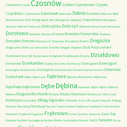
Czosnów
Czubin
Czymanowo
Czyżew
Czerwone
Czocha
Dalnia
Cząstków
Dalanówek
Daniłowo
Częstochowa
Daleszyce
Debrzno
Delft
Den Haag
Dobre Miasto
Dembskie Góry
Depot
Derc
Dobiegniew
Dobieżyn
Dobrojewo
Dobrzyń
Dobrzyków
Dobrylas
Dobrzeń
Dobrzyca
Doktorce
Dolna Grupa
Domaniew
Dorotowo
Drawsko Pomorskie
Drawno
Dosłońce
Dołubno
Drebkau
Drogiszka
Dresden
Dreszew
Drewniaczki
Drewnów
Drezdenko
Droblin
Dudy Puszczańskie
Drogoszewo
Drohiczyn
Droszków
Drwalew
Drygały
Drążewo
Działdowo
Duninowo
Duży Dół
Dymaczewo
Dzbądzek
Dziadkowice
Dziarny
Dziekanów
Dzierzgoń
Dziecinów
Dzierzgowo
Dziekanów Leśny
Dziemiany
Dziwnów
Dzierżążnia
Dzierzgów
Dzierżoniów
Dziewierzewo
Dziećmirowice
Dziunin
Dąbrowa
Dziwnówek
Dąbie
Dąbroszyn
Dąbrowa Białostocka
Dąbrowice
Dębina
Dębe
Dąbrówno
Dąbrówka
Dębionek
Dębki
Dęblin
Dębniki
Długosiodło
Dłużek
Dłużka
Dłużniewo
Dębowo
Dłużewo
Dźwierzuty
Dźwirzuty
Elbląg
Dźwirzyno
Elgnówko
Edwardów
Elżbietów
Erurt
Ełk Szyba
Fabianki
Faborgi
Flensburg
Falkowo
Flansburg
Florynki
Franciszkowo
Fredericia
Friedland
Friedrichstahl
Frąknowo
Gaj
Gady
Frombork
Frydland
Frygnowo
Funka
Fynshav
Gabrysin
Garwolin
Gartz
Gajówka
Garbów
Garczegorze
Gardna Wielka
Gardzienice
Garnek
Gassy