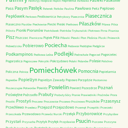
Pasieki
Pasikonie
Paprotnia
Palmiryy
Palędzie
Paplin
Parłówko
Pasłęk
Pasym
Pawłowo
Pass
Pepłowo
Peitz
Paterek
Patków
Paulina
Piasecznica
Pepłówek
Pestkownica
Perkowo
Petrykozy
Piaecznica
Pilaszków
Piaseczno
Piecki
Pieski
Piastów
Piechowice
Pietkowo
Pilawa
Pilica
Piorunów
Pionki
Pillnitz
Piotrkówek
Piotrków Trybunalski
Piotrowo
Pirna
Pisanica
Pisz
Piła
Piszczac
Piątek
Piwniczna
Piławki
Plewki
Plon
Plośnica
Pluski
Pniewnik
Pociecha
Pobierowo
Pobiedziska
Podawce
Poddąbie
Podgórze
Podlejki
Podkampinos
Pogorzelec
Podkowa Leśna
Podrochale
Pogorzel
Polesie
Pogorzelica
Pokrzydowo
Pogroszew
Pokrytki
Polaki
Polanów
Polichno
Pomiechówek
Pomocnia
Policzna
Popielarnia
Polnica
Popielżyn
Popielżyn Zawady
Popowo
Porządzie
Popielów
Postomino
Powielin
Poznań
Powidz
Powierż
Pozezdrze
Poszeszupie
Potworów
Prabuty
Poświętne
Poźrzadło
Prabuty Góry
Pranie
Prawiedniki
Prażmów
Prora
Przasnysz
Prostyń
Pruszków
Prostki
Proszew
Proszowice
Prusewo
Prusinowo
Przechlewo
Przejazd
Przejazdowo
Przedecz
Przemęt
Przepitki
Przesieki
Przyborowice
Przełęk
Przewodowo
Przeszkoda
Przewóz Nurski
Przybysław
Psucin
Przystań
Przytyk
Przyłęk
Przysucha
Przęsławice
Pszczew
Pszczyna
Puck
Pustelnik