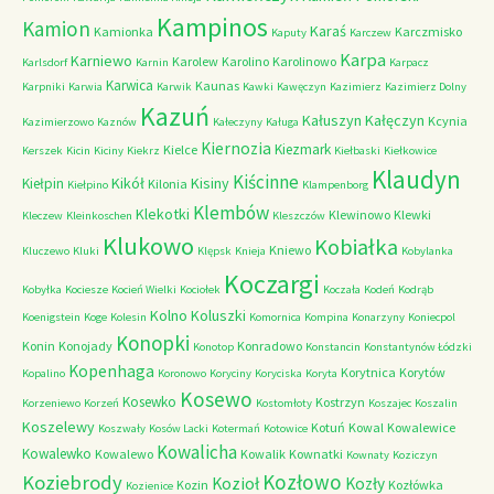
Kampinos
Kamion
Karaś
Kamionka
Karczmisko
Kaputy
Karczew
Karpa
Karniewo
Karolew
Karolino
Karolinowo
Karlsdorf
Karnin
Karpacz
Karwica
Kaunas
Karpniki
Karwia
Karwik
Kawki
Kawęczyn
Kazimierz
Kazimierz Dolny
Kazuń
Kałuszyn
Kałęczyn
Kcynia
Kazimierzowo
Kaznów
Kałeczyny
Kaługa
Kiernozia
Kiezmark
Kielce
Kerszek
Kicin
Kiciny
Kiekrz
Kiełbaski
Kiełkowice
Klaudyn
Kiścinne
Kikół
Kisiny
Kiełpin
Kilonia
Kiełpino
Klampenborg
Klembów
Klekotki
Klewinowo
Klewki
Kleczew
Kleinkoschen
Kleszczów
Klukowo
Kobiałka
Kniewo
Kluczewo
Kluki
Klępsk
Knieja
Kobylanka
Koczargi
Kobyłka
Kociesze
Kocień Wielki
Kociołek
Koczała
Kodeń
Kodrąb
Kolno
Koluszki
Koenigstein
Koge
Kolesin
Komornica
Kompina
Konarzyny
Koniecpol
Konopki
Konin
Konojady
Konradowo
Konotop
Konstancin
Konstantynów Łódzki
Kopenhaga
Korytnica
Korytów
Kopalino
Koronowo
Koryciny
Koryciska
Koryta
Kosewo
Kosewko
Kostrzyn
Korzeniewo
Korzeń
Kostomłoty
Koszajec
Koszalin
Koszelewy
Kotuń
Kowal
Kowalewice
Koszwały
Kosów Lacki
Kotermań
Kotowice
Kowalicha
Kowalewko
Kowalewo
Kowalik
Kownatki
Kownaty
Koziczyn
Kozłowo
Koziebrody
Kozioł
Kozły
Kozin
Kozłówka
Kozienice