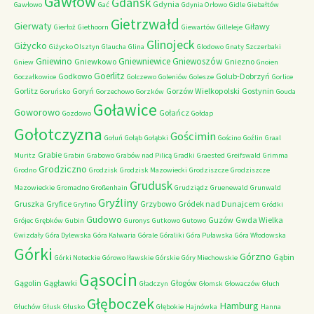
Gawłów
Gdańsk
Gdynia
Gawłowo
Gać
Gdynia Orłowo
Gidle
Giebałtów
Gietrzwałd
Gierwaty
Giławy
Gierłoż
Giethoorn
Giewartów
Gilleleje
Glinojeck
Giżycko
Giżycko Olsztyn
Glaucha
Glina
Glodowo
Gnaty Szczerbaki
Gniewino
Gniewniewice
Gniewoszów
Gniewkowo
Gniezno
Gniew
Gnoien
Goerlitz
Godkowo
Golub-Dobrzyń
Goczałkowice
Golczewo
Goleniów
Golesze
Gorlice
Gorlitz
Goryń
Gorzów Wielkopolski
Gostynin
Goruńsko
Gorzechowo
Gorzków
Gouda
Goławice
Goworowo
Gołańcz
Gozdowo
Gołdap
Gołotczyzna
Gościmin
Gołuń
Gołąb
Gołąbki
Gościno
Goźlin
Graal
Grabie
Muritz
Grabin
Grabowo
Grabów nad Pilicą
Gradki
Graested
Greifswald
Grimma
Grodziczno
Grodno
Grodzisk
Grodzisk Mazowiecki
Grodziszcze
Grodziszcze
Grudusk
Mazowieckie
Gromadno
Großenhain
Grudziądz
Gruenewald
Grunwald
Gryźliny
Gruszka
Gryfice
Grzybowo
Gródek nad Dunajcem
Gryfino
Gródki
Gudowo
Guzów
Gwda Wielka
Grójec
Grębków
Gubin
Guronys
Gutkowo
Gutowo
Gwizdały
Góra Dylewska
Góra Kalwaria
Górale
Góraliki
Góra Puławska
Góra Włodowska
Górki
Górzno
Gąbin
Górki Noteckie
Górowo Iławskie
Górskie
Góry Miechowskie
Gąsocin
Gągolin
Gągławki
Głogów
Gładczyn
Głomsk
Głowaczów
Głuch
Głęboczek
Hamburg
Głuchów
Głusk
Głusko
Głębokie
Hajnówka
Hanna