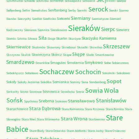
Secymin
Schwedt
Schiffmuhle
Schleife
Schmilka
Schwepnitz
Schwerin
Seelow
Serock
Senftenberg
Seftenberg
Sellin
Semeliskes
Serby
Serniki
Seroki
Sianno
Siemiany
Siekierki
Sianów
Sieczychy
Siedlce
Siedlisko
Siemiatycze
Siemień
Sieraków
Sierpc
Siewierz
Nadrzeczny
Sieniawa
Siennica
Sierakowice
Siła
Skarżysko Kamienna
Skarlin
Siomki
Sitnica
Sitowa
Skaje
Skarżyce
Skrzeszew
Skierniewice
Skolimów
Skowrony
Skriebinai
Skrudki
Skrwilno
Skępe
Skwierzyna
Skórcz
Skrzynno
Skulsk
Skąpe
Slude
Smardzewice
Smardzewo
Smykowo
Smogulec
Smolarnia
Smarklice
Sobe
Sobieszewo
Sochaczew
Sochocin
Soboklęszcz
Sobolewo
Sokolniki
Sokołowo
Sopot
Sokoły
Somianka
Sokoły Jeziorne
Sokółka
Sominy
Sona
Sondenborg
Sowia Wola
Sosnowica
Sorkwity
Sosno
Sosnowe
Sosnówka
Sowia
Sońsk
Stanisławów
Srebrna
Stanisławowo
Spychowo
Srokowo
Stara Dąbrowa
Starachowice
Stara Kamienica
Stara Kiszewa
Stara Kornica
Stara
Stare
Stara Wrona
Sławogóra
Stara Wieś
Stara Wiśniewka
Starbienino
Babice
Stare Budy
Stare Drawsko
Stare Jabłonki
Stare Juchy
Stare Osieczno