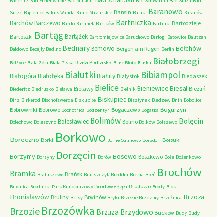
Bad Schandau
Baderitz
Bad Freienwalde
Bad Muskau
Bad Schwartau
Bad Sulza
Bad
Baranowo
Bansin
Sulze
Bagienice
Bakus Wanda
Banie Mazurskie
Baraki
Baranów
Bartniczka
Barchów
Barczewo
Bartodzieje
Bardo
Barlinek
Bartków
Bartniki
Bartąg
Bartążek
Bartoszki
Bartłomiejowice
Baruchowo
Barłogi
Batowice
Bautzen
Bednary
Bełchów
Bemowo
Bergen am Rugen
Bałdowo
Becejły
Bedlno
Berlin
Białobrzegi
Biała Podlaska
Bełżyce
Biała Góra
Biała Piska
Białe Błoto
Białka
Białutki
Bibiampol
Białogóra
Białołęka
Białuty
Białystok
Biedaszek
Bielice
Bieniewice
Biesal
Bielawy
Bieżuń
Biederitz
Biedrusko
Bielawa
Bielnik
Biskupiec
Binz
Birkerod
Bischofswerda
Biskupice
Bisztynek
Bledzew
Bnin
Bobolice
Bogurzyn
Bobrowniki
Bobrowo
Bogaczewo
Bochotnica
Bodzentyn
Bogatka
Bolimów
Bolęcin
Bolesławiec
Bolino
Bolechowo
Boleszyno
Bolków
Bolszewo
Borkowo
Boreczno
Borki
Borsuki
Borne Sulinowo
Borsdorf
Borzęcin
Borzymy
Bosewo
Boszkowo
Borzyny
Borów
Boże
Bożenkowo
Brochów
Bramka
Brańsk
Bratuszewo
Brańszczyk
Breddin
Brema
Breń
Brodowe Łąki
Brodowo
Brodnica
Brodnicki Park Krajobrazowy
Brody
Brok
Bronisławów
Brzoza
Bruliny
Brwinów
Brusy
Bryki
Brzezie
Brzeziny
Brzeźnica
Brzozówka
Brzozie
Brzydowo
Brzuza
Buckow
Budy
Budy