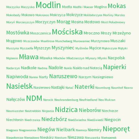
Modlin
Mokas
Modła
Mogilno
Moczyska
Moczysko
Modłki
Moeser
Mokrzyce
Mokowo
Mokrzyca
Mokobody
Mokronos
Molibdorzyce
Morliny
Morsko
Morąg
Morzyczyn
Mosina
Mostowo
Moryń
Morzeszczyn
Most Południowy
Mościska
Mostówka
Mrzeżyno
Mroczno
Mrozy
Moszczenica
Muszaki
Mrągowo
Murzynowo
Mszczonów
Muellrose
Muncheberg
Murowaniec
Myszyniec
Myszczyn
Mącice
Muszyna
Myszadła
Myślinów
Mąkoszyce
Mątyki
Mława
Nacpolsk
Mławka
Mężenin
Młochów
Młodzieszyn
Młynary
Młynki
Napierki
Nadkole
Nadole
Nakło nad Notecią
Nadarzyn
Nadma
Nakło
Naruszewo
Napiwoda
Narty
Narzym
Nasiegniewo
Narew
Nasielsk
Naterki
Nastajki
Nasierowo
Natać
Naumburg
Naunhof
Nawra
NDM
Nałęczów
Nerwik
Neubrandenburg
Neufriedland
Neu Mukran
Nidzica
Nieborów
Niechorze
Neumunster
Neutrebbin
Nicponia
Niedzbórz
Niegocin
Niechłonin
Niedrzwica
Niedźwiadna
Niedźwiedź
Nieporęt
Niegów
Nielbark
Niemiry
Niegowa
Niegowonice
Niemica
Nieszawa
Nieskórz
Niepołomice
Nieradowo
Niestum
Nieszawka
Nietoperek