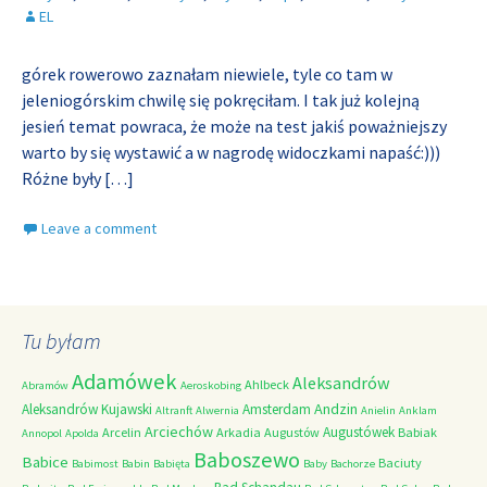
EL
górek rowerowo zaznałam niewiele, tyle co tam w
jeleniogórskim chwilę się pokręciłam. I tak już kolejną
jesień temat powraca, że może na test jakiś poważniejszy
warto by się wystawić a w nagrodę widoczkami napaść:)))
Różne były
[…]
Leave a comment
Tu byłam
Adamówek
Aleksandrów
Ahlbeck
Abramów
Aeroskobing
Andzin
Aleksandrów Kujawski
Amsterdam
Altranft
Alwernia
Anielin
Anklam
Arciechów
Augustówek
Arcelin
Arkadia
Augustów
Babiak
Annopol
Apolda
Baboszewo
Babice
Baciuty
Babimost
Babin
Babięta
Baby
Bachorze