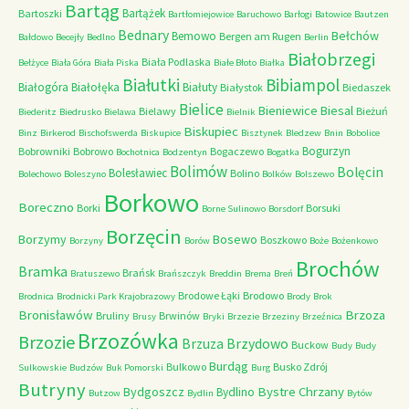
Bartąg
Bartążek
Bartoszki
Bartłomiejowice
Baruchowo
Barłogi
Batowice
Bautzen
Bednary
Bełchów
Bemowo
Bergen am Rugen
Bałdowo
Becejły
Bedlno
Berlin
Białobrzegi
Biała Podlaska
Bełżyce
Biała Góra
Biała Piska
Białe Błoto
Białka
Białutki
Bibiampol
Białogóra
Białołęka
Białuty
Białystok
Biedaszek
Bielice
Bieniewice
Biesal
Bielawy
Bieżuń
Biederitz
Biedrusko
Bielawa
Bielnik
Biskupiec
Binz
Birkerod
Bischofswerda
Biskupice
Bisztynek
Bledzew
Bnin
Bobolice
Bogurzyn
Bobrowniki
Bobrowo
Bogaczewo
Bochotnica
Bodzentyn
Bogatka
Bolimów
Bolęcin
Bolesławiec
Bolino
Bolechowo
Boleszyno
Bolków
Bolszewo
Borkowo
Boreczno
Borki
Borsuki
Borne Sulinowo
Borsdorf
Borzęcin
Borzymy
Bosewo
Boszkowo
Borzyny
Borów
Boże
Bożenkowo
Brochów
Bramka
Brańsk
Bratuszewo
Brańszczyk
Breddin
Brema
Breń
Brodowe Łąki
Brodowo
Brodnica
Brodnicki Park Krajobrazowy
Brody
Brok
Bronisławów
Brzoza
Bruliny
Brwinów
Brusy
Bryki
Brzezie
Brzeziny
Brzeźnica
Brzozówka
Brzozie
Brzydowo
Brzuza
Buckow
Budy
Budy
Burdąg
Bulkowo
Busko Zdrój
Sulkowskie
Budzów
Buk Pomorski
Burg
Butryny
Bystre Chrzany
Bydgoszcz
Bydlino
Butzow
Bydlin
Bytów