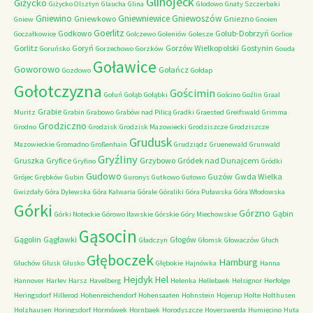
Glinojeck
Giżycko
Giżycko Olsztyn
Glaucha
Glina
Glodowo
Gnaty Szczerbaki
Gniewino
Gniewniewice
Gniewoszów
Gniewkowo
Gniezno
Gniew
Gnoien
Goerlitz
Godkowo
Golub-Dobrzyń
Goczałkowice
Golczewo
Goleniów
Golesze
Gorlice
Gorlitz
Goryń
Gorzów Wielkopolski
Gostynin
Goruńsko
Gorzechowo
Gorzków
Gouda
Goławice
Goworowo
Gołańcz
Gozdowo
Gołdap
Gołotczyzna
Gościmin
Gołuń
Gołąb
Gołąbki
Gościno
Goźlin
Graal
Grabie
Muritz
Grabin
Grabowo
Grabów nad Pilicą
Gradki
Graested
Greifswald
Grimma
Grodziczno
Grodno
Grodzisk
Grodzisk Mazowiecki
Grodziszcze
Grodziszcze
Grudusk
Mazowieckie
Gromadno
Großenhain
Grudziądz
Gruenewald
Grunwald
Gryźliny
Gruszka
Gryfice
Grzybowo
Gródek nad Dunajcem
Gryfino
Gródki
Gudowo
Guzów
Gwda Wielka
Grójec
Grębków
Gubin
Guronys
Gutkowo
Gutowo
Gwizdały
Góra Dylewska
Góra Kalwaria
Górale
Góraliki
Góra Puławska
Góra Włodowska
Górki
Górzno
Gąbin
Górki Noteckie
Górowo Iławskie
Górskie
Góry Miechowskie
Gąsocin
Gągolin
Gągławki
Głogów
Gładczyn
Głomsk
Głowaczów
Głuch
Głęboczek
Hamburg
Głuchów
Głusk
Głusko
Głębokie
Hajnówka
Hanna
Hejdyk
Hel
Hannover
Harlev
Harsz
Havelberg
Helenka
Hellebaek
Helsignor
Herfolge
Heringsdorf
Hillerod
Hohenreichendorf
Hohensaaten
Hohnstein
Hojerup
Holte
Holthusen
Holzhausen
Horingsdorf
Hormówek
Hornbaek
Horodyszcze
Hoyerswerda
Humięcino
Huta