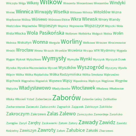
Wilków
Windyki
Wilkasy
Wilczęta
Wilga
Wincenta
Wincentowo
Wincentów
Winnica
Wirwajdy
Wisełka
Witoldów
Wizna
Winiec
Witkowo
Witnica
Wkra
Wlewsk
Wiśniewo
Wnory Wandy
Więcławice
Wiślica
Wiśniowo Ełckie
Wojcieszyn
Wojszczyce
Wodzisław
Wojciechów
Wojnicz
Wojnowice
Wojszki
Wola
Wola Pasikońska
Wolin
Wola Młocka
Wolbrom
Wolbórka
Wolgast
Wolica
Worliny
Wonna
Wolsztyn
Wolnica
Worgule
Wołkowe
Wriezen
Wrocimowice
Wrocław
Września
Wydminy
Wrocki
Wrona
Wrzask
Wrzeście
Wrząca
WTR
Wygoda
Wymysły
Wynki
Wygon
Wykrot
Wylazłowo
Wymyśle
Wyrzysk
Wyrzysk Osiek
Wyszogród
Wyszków
Wysoka
Wysokie Mazowieckie
Wyszel
Wyszyny
Wywła
Wólka Radzymińska
Wójcin
Wólka
Wólka Majdańska
Wólka Smolana
Wąbrzeźno
Wąsy
Wąchock
Wąsewo
Węgrów
Wągrodno
Wąpielsk
Wąwolnica
Wędrzyn
Węgliniec
Władysławowo
Włocławek
Wężyska
Władysławów
Włodawa
Włodowice
Zaborów
Włoka
Włosień
Ystad
Zaberbecze
Zaborów Leśny
Zabłudów
Zacharzowice
Zacieczki
Zaduszniki
Zagnańsk
Zajączek
Zakliczyn
Zaklików
Zalas
Zalewo
Zakroczym
Zakrzewo
Zamczysko
Zamordeje
Zarańsko
Zawady
Zawidz
Zaręby
Zarogów
Zaryń
Zaskwierki
Zatom
Zatory
Zawidz
Zawroty
Załubice
Zawiszyn
Załuski
Kościelny
Załom
Zbarzewo