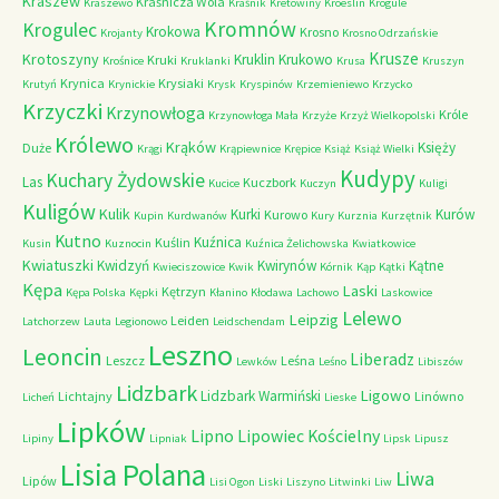
Kraszew
Kraśnicza Wola
Kraszewo
Kraśnik
Kretowiny
Kroeslin
Krogule
Kromnów
Krogulec
Krokowa
Krosno
Krojanty
Krosno Odrzańskie
Krusze
Krotoszyny
Kruklin
Krukowo
Kruki
Krośnice
Kruklanki
Krusa
Kruszyn
Krynica
Krysiaki
Krutyń
Krynickie
Krysk
Kryspinów
Krzemieniewo
Krzycko
Krzyczki
Krzynowłoga
Króle
Krzynowłoga Mała
Krzyże
Krzyż Wielkopolski
Królewo
Krąków
Księży
Duże
Krągi
Krąpiewnice
Krępice
Książ
Książ Wielki
Kudypy
Kuchary Żydowskie
Las
Kuczbork
Kucice
Kuczyn
Kuligi
Kuligów
Kulik
Kurki
Kurów
Kurowo
Kupin
Kurdwanów
Kury
Kurznia
Kurzętnik
Kutno
Kuźnica
Kuślin
Kusin
Kuznocin
Kuźnica Żelichowska
Kwiatkowice
Kwiatuszki
Kwidzyń
Kwirynów
Kątne
Kwieciszowice
Kwik
Kórnik
Kąp
Kątki
Kępa
Laski
Kętrzyn
Kępa Polska
Kępki
Kłanino
Kłodawa
Lachowo
Laskowice
Lelewo
Leipzig
Leiden
Latchorzew
Lauta
Legionowo
Leidschendam
Leszno
Leoncin
Liberadz
Leszcz
Leśna
Lewków
Leśno
Libiszów
Lidzbark
Ligowo
Lidzbark Warmiński
Lichtajny
Linówno
Licheń
Lieske
Lipków
Lipno
Lipowiec Kościelny
Lipiny
Lipniak
Lipsk
Lipusz
Lisia Polana
Liwa
Lipów
Lisi Ogon
Liski
Liszyno
Litwinki
Liw