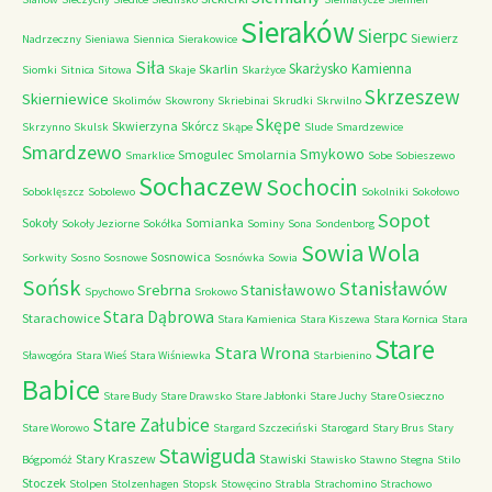
Sieraków
Sierpc
Siewierz
Nadrzeczny
Sieniawa
Siennica
Sierakowice
Siła
Skarżysko Kamienna
Skarlin
Siomki
Sitnica
Sitowa
Skaje
Skarżyce
Skrzeszew
Skierniewice
Skolimów
Skowrony
Skriebinai
Skrudki
Skrwilno
Skępe
Skwierzyna
Skórcz
Skrzynno
Skulsk
Skąpe
Slude
Smardzewice
Smardzewo
Smykowo
Smogulec
Smolarnia
Smarklice
Sobe
Sobieszewo
Sochaczew
Sochocin
Soboklęszcz
Sobolewo
Sokolniki
Sokołowo
Sopot
Sokoły
Somianka
Sokoły Jeziorne
Sokółka
Sominy
Sona
Sondenborg
Sowia Wola
Sosnowica
Sorkwity
Sosno
Sosnowe
Sosnówka
Sowia
Sońsk
Stanisławów
Srebrna
Stanisławowo
Spychowo
Srokowo
Stara Dąbrowa
Starachowice
Stara Kamienica
Stara Kiszewa
Stara Kornica
Stara
Stare
Stara Wrona
Sławogóra
Stara Wieś
Stara Wiśniewka
Starbienino
Babice
Stare Budy
Stare Drawsko
Stare Jabłonki
Stare Juchy
Stare Osieczno
Stare Załubice
Stare Worowo
Stargard Szczeciński
Starogard
Stary Brus
Stary
Stawiguda
Stary Kraszew
Stawiski
Bógpomóż
Stawisko
Stawno
Stegna
Stilo
Stoczek
Stolpen
Stolzenhagen
Stopsk
Stowęcino
Strabla
Strachomino
Strachowo