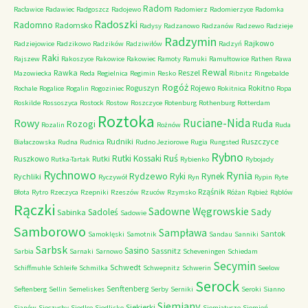
Radom
Racławice
Radawiec
Radgoszcz
Radojewo
Radomierz
Radomierzyce
Radomka
Radoszki
Radomno
Radomsko
Radysy
Radzanowo
Radzanów
Radzewo
Radzieje
Radzymin
Rajkowo
Radziejowice
Radzikowo
Radzików
Radziwiłów
Radzyń
Raki
Rajszew
Rakoszyce
Rakowice
Rakowiec
Ramoty
Ramuki
Ramułtowice
Rathen
Rawa
Rewal
Rawka
Reszel
Mazowiecka
Reda
Regielnica
Regimin
Resko
Ribnitz
Ringebalde
Rogóż
Roguszyn
Rojewo
Rokitno
Rochale
Rogalice
Rogalin
Rogoziniec
Rokitnica
Ropa
Roskilde
Rossoszyca
Rostock
Rostow
Roszczyce
Rotenburg
Rothenburg
Rotterdam
Roztoka
Ruciane-Nida
Rowy
Rozogi
Ruda
Rozalin
Rożnów
Ruda
Rudniki
Ruszczyce
Białaczowska
Rudna
Rudnica
Rudno Jeziorowe
Rugia
Rungsted
Rybno
Ruś
Rutki Kossaki
Ruszkowo
Rutki
Rutka-Tartak
Rybienko
Rybojady
Rychnowo
Rynia
Rydzewo
Ryki
Rynek
Rychliki
Ryczywół
Ryn
Rypin
Ryte
Rząśnik
Błota
Rytro
Rzeczyca
Rzepniki
Rzeszów
Rzuców
Rzymsko
Różan
Rąbież
Rąblów
Rączki
Sadowne Węgrowskie
Sady
Sadoleś
Sabinka
Sadowie
Samborowo
Sampława
Santok
Samoklęski
Samotnik
Sandau
Sanniki
Sarbsk
Sasino
Sassnitz
Sarbia
Sarnaki
Sarnowo
Scheveningen
Schiedam
Secymin
Schwedt
Schiffmuhle
Schleife
Schmilka
Schwepnitz
Schwerin
Seelow
Serock
Senftenberg
Seftenberg
Sellin
Semeliskes
Serby
Serniki
Seroki
Sianno
Siemiany
Siekierki
Sianów
Sieczychy
Siedlce
Siedlisko
Siemiatycze
Siemień