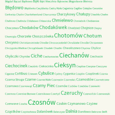
Bąki
Bógdał
Bączal
Bądkowo
Bąki Wieczfnia
Bąkowiec
Błogosławie
Błotnica
Błędowo
Błędówko
Cecylówka
Cedry Małe
Cegielnia
Cegłów
Celejów
Ceranów
Chałupy
Charzykowy
Cerkwica
Chalin
Charlottenlund
Charsznica
Chechło
Chełm
Chmielewo
Chełmno
Chełmża
Chlebowo
Chlewiska
Chmielnik
Chobienice
Chodakówek
Chodaków
Chojnice
Choczewo
Chodzież
Chojny
Chotomów
Chotum
Chorzele
Choszczówka
Chomiąża
Chrcynno
Christiansminde
Chrośle
Chruszczobród
Chruściele
Chruśle
Chrzanowo
Chwaliszewo
Chylice
Chrzypsko Wielkie
Chrząchówek
Chudek
Chudki
Chycina
Ciechanów
Ciche
Chyliczki
Chynów
Ciechocin
Ciechanowiec
Cieksyn
Ciechocinek
Ciekocinko
Cieciórki
Cieplice
Cierpice
Cieszyno
Cybulice
Cottbus
Cyganka
Czaplinek
Cigacice
Criewen
Cychry
Czaplin
Czarna
Czarne
Czarnostów
Czarna Struga
Czarne Małe
Czarnocin
Czarnolas
Czarnotrzew
Czarny Piec
Czarnowo
Czarnów
Czarnowąż
Czchów
Czechów
Czerewki
Czeruchy
Czermno
Czernice Borowe
Czernikowo
Czertyń
Czerwińsk
Czerwonak
Czosnów
Czubin
Czymanowo
Czyżew
Czerwone
Czocha
Dalnia
Cząstków
Dalanówek
Daniłowo
Częstochowa
Daleszyce
Debrzno
Delft