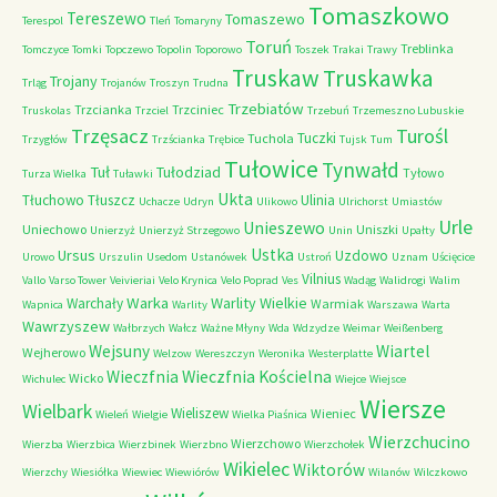
Tomaszkowo
Tereszewo
Tomaszewo
Terespol
Tleń
Tomaryny
Toruń
Treblinka
Tomczyce
Tomki
Topczewo
Topolin
Toporowo
Toszek
Trakai
Trawy
Truskaw
Truskawka
Trojany
Trląg
Trojanów
Troszyn
Trudna
Trzebiatów
Trzcianka
Trzciniec
Truskolas
Trzciel
Trzebuń
Trzemeszno Lubuskie
Trzęsacz
Turośl
Tuczki
Tuchola
Trzygłów
Trzścianka
Trębice
Tujsk
Tum
Tułowice
Tynwałd
Tuł
Tułodziad
Tyłowo
Turza Wielka
Tuławki
Ukta
Tłuchowo
Tłuszcz
Ulinia
Uchacze
Udryn
Ulikowo
Ulrichorst
Umiastów
Urle
Unieszewo
Uniechowo
Uniszki
Unierzyż
Unierzyż Strzegowo
Unin
Upałty
Ustka
Ursus
Uzdowo
Urowo
Urszulin
Usedom
Ustanówek
Ustroń
Uznam
Uścięcice
Vilnius
Vallo
Varso Tower
Veivieriai
Velo Krynica
Velo Poprad
Ves
Wadąg
Walidrogi
Walim
Warka
Warlity Wielkie
Warchały
Warmiak
Wapnica
Warlity
Warszawa
Warta
Wawrzyszew
Wałbrzych
Wałcz
Ważne Młyny
Wda
Wdzydze
Weimar
Weißenberg
Wejsuny
Wiartel
Wejherowo
Welzow
Wereszczyn
Weronika
Westerplatte
Wieczfnia Kościelna
Wieczfnia
Wicko
Wichulec
Wiejce
Wiejsce
Wiersze
Wielbark
Wieliszew
Wieniec
Wieleń
Wielgie
Wielka Piaśnica
Wierzchucino
Wierzchowo
Wierzba
Wierzbica
Wierzbinek
Wierzbno
Wierzchołek
Wikielec
Wiktorów
Wierzchy
Wiesiółka
Wiewiec
Wiewiórów
Wilanów
Wilczkowo