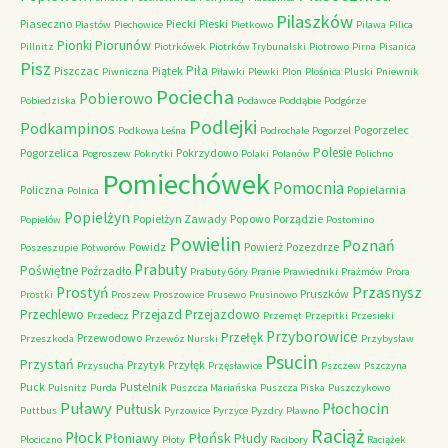
Pilaszków
Piaseczno
Piecki
Pieski
Piastów
Piechowice
Pietkowo
Pilawa
Pilica
Piorunów
Pionki
Pillnitz
Piotrkówek
Piotrków Trybunalski
Piotrowo
Pirna
Pisanica
Pisz
Piła
Piszczac
Piątek
Piwniczna
Piławki
Plewki
Plon
Plośnica
Pluski
Pniewnik
Pociecha
Pobierowo
Pobiedziska
Podawce
Poddąbie
Podgórze
Podlejki
Podkampinos
Pogorzelec
Podkowa Leśna
Podrochale
Pogorzel
Polesie
Pogorzelica
Pokrzydowo
Pogroszew
Pokrytki
Polaki
Polanów
Polichno
Pomiechówek
Pomocnia
Policzna
Popielarnia
Polnica
Popielżyn
Popielżyn Zawady
Popowo
Porządzie
Popielów
Postomino
Powielin
Poznań
Powidz
Powierż
Pozezdrze
Poszeszupie
Potworów
Prabuty
Poświętne
Poźrzadło
Prabuty Góry
Pranie
Prawiedniki
Prażmów
Prora
Przasnysz
Prostyń
Pruszków
Prostki
Proszew
Proszowice
Prusewo
Prusinowo
Przechlewo
Przejazd
Przejazdowo
Przedecz
Przemęt
Przepitki
Przesieki
Przyborowice
Przełęk
Przewodowo
Przeszkoda
Przewóz Nurski
Przybysław
Psucin
Przystań
Przytyk
Przyłęk
Przysucha
Przęsławice
Pszczew
Pszczyna
Puck
Pustelnik
Pulsnitz
Purda
Puszcza Mariańska
Puszcza Piska
Puszczykowo
Puławy
Pułtusk
Płochocin
Puttbus
Pyrzowice
Pyrzyce
Pyzdry
Pławno
Raciąż
Płock
Płońsk
Płoniawy
Płudy
Płociczno
Płoty
Racibory
Raciążek