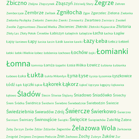
Zegrze
Zbiczno
Zbąszyń
Zbójna
Zbąszynek
Zdziwój Stary
Zehren
Zgniłocha
Zembrze
Zgorzelec
Zielona
Zemborzyce
Zeńbok
Zgon
Zielonka
Zwartowo
Zielonka Pasłęcka
Zielonki
Ziemsko
Zienki
Zinnowitz
Zwiniarz
Zwoleń
Złotoria
Złocieniec
Złotniki
Zwolle
Zygmuntowo
Zławieś Wielka
Złotniki Kujawskie
Łacha
Łabiszyn
Łagów
Złoty Las
Złoty Potok
Ćmielów
Łabędnik
Łabędzie
Łachca
Łazy
Łeba
Łapy
Łajsy
Łask
Łebcz
Łebień
Łaniewo
Łasica
Łasin
Ławice
Ławki
Łomianki
Łochów
Łebki
Łebki Wielkie
Łobez
Łobżenica
Łochowo
Łojki
Łomna
Łowicz
Łomża
Łosia Wólka
Łomnica
Łopatki
Łubiana
Łubianka
Łukta
Łyna
Łyse
Łyszkowice
Łuka
Łubowo
Łukta Miłomłyn
Łysica
Łysomice
Łąkorz
Łąkorek
Łódź
Łączki
Łąck
Łąkie
Łąkoć
Łęczyca
Łęgajny
Łękawica
Śladów
Śniadowo
Śniadówko
Śniechy
Łętowo
Ślesin
Śliwice
Ślężany
Świdnica
Świebodzin
Świecie
Śrem
Śródka
Świdwin
Świebno
Świebodzice
Świercze
Świerkowo
Świedziebnia
Świeradów Zdrój
Świerzno
Świnoujście
Święcice
Świniary
Żabi Róg
Żabno
Świniarc
Świątki
Święciechów
Żelazowa Wola
Żaby
Żarzyn
Żarów
Żdżar
Żdżarów
Żegiestów
Żerkowice
Żochy
Żuków
Żnin
Żmigród
Żmijewo
Żmijewo-Podusie
Żochowo
Żubryn
Żur