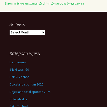
Żychlin
Żyrardów
Żuromin
Żurominek
Żuławki
Żyrzyn
Żółwino
Archives
Archives
Kategoria wpisu
bez roweru
Bliski Wschód
Daleki Zachód
Dojczland spontan 2026
Dojczland total spontan 2025
dolnośląskie
Dziki Zachód