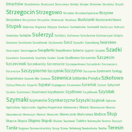
Strachów
Strachówka
Stralsund
Straszewo
Stroby
Strojec
Stromiec
Strubiny
Strych
Strzegocin
Strzegowo
Strzyżew
Strzelce
Strzelce Opolskie
Studzianki
Strzyżewo
Studzianki Nowe
Strzyżmin
Strzyżów
Sttenwijk
Studnica
Stupsk
Stęknica
Stępnica
Stężyca
Suchacz
Suchedniów
Suchodół
Suchy Las
Sufczyn
Sulerzyż
Sulejów
Sulechów
Sulibórz
Sulinowo
Sulisławice
Sulmierzyce
Sulęcin
Susz
Swarzewo
Sumowo
Sumówko
Suradówek
Suskowola
Suwałki
Svendborg
Szadki
Swąderki
Swędkowo
Syberia
Swarzędz
Swornegacie
Sypitki
Szadek
Szczecin
Szałkowo
Szczaniec
Szamocin
Szamotuły
Szarlota
Szałas
Szałe
Szczecinek
Szczekociny
Szczenurze
Szczepankowo
Szcześniki
Szczuczarz
Szczypiorno
Szczytno
Szczytniki
Szelment
Szeląg
Szczuczyn
Szczęsne
Szkotowo
Szewnica
Szklarska Poręba
Szepietowo
Szeroki Bór
Szewce
Szreńsk
Szpetal
Sztynort
Szlasy Mieszki
Szparki
Szpiegowo
Szramowo
Sztum
Szyldak
Szydłowo
Szumowo
Szydłowiec
Szubin
Szulmierz
Szydłówek
Szymaki
Szyszki
Szynkarzyzna
Szymanów
Sząbruk
Sędzice
Sława
Sędzichów
Sędziszów
Sępólno Krajeńskie
Słabomierz
Sławatycze
Sławno
Słup
Słubice
Słonecznik
Słończewo
Sławoborze
Słomczyn
Słomin
Słomniki
Słupno
Słupsk
Słupca
Słupia
Tabórz
Służew
Taarbaek
Takomyśle
Tantow
Tarczyn
Teresin
Tarda
Targowo
Tarnowskie Góry
Tarup
Tczew
Telleborg
Teodorówka
Teofile