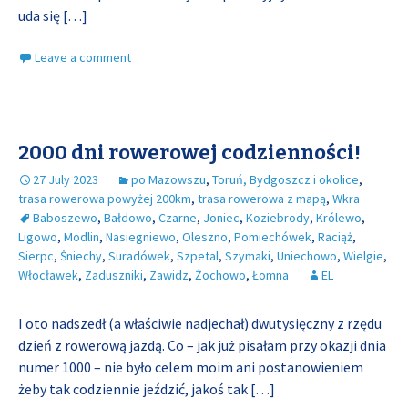
uda się
[…]
Leave a comment
2000 dni rowerowej codzienności!
27 July 2023
po Mazowszu
,
Toruń, Bydgoszcz i okolice
,
trasa rowerowa powyżej 200km
,
trasa rowerowa z mapą
,
Wkra
Baboszewo
,
Bałdowo
,
Czarne
,
Joniec
,
Koziebrody
,
Królewo
,
Ligowo
,
Modlin
,
Nasiegniewo
,
Oleszno
,
Pomiechówek
,
Raciąż
,
Sierpc
,
Śniechy
,
Suradówek
,
Szpetal
,
Szymaki
,
Uniechowo
,
Wielgie
,
Włocławek
,
Zaduszniki
,
Zawidz
,
Żochowo
,
Łomna
EL
I oto nadszedł (a właściwie nadjechał) dwutysięczny z rzędu
dzień z rowerową jazdą. Co – jak już pisałam przy okazji dnia
numer 1000 – nie było celem moim ani postanowieniem
żeby tak codziennie jeździć, jakoś tak
[…]