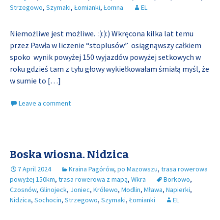
Strzegowo
,
Szymaki
,
Łomianki
,
Łomna
EL
Niemożliwe jest możliwe. :):):) Wkręcona kilka lat temu
przez Pawła w liczenie “stoplusów” osiągnąwszy całkiem
spoko wynik powyżej 150 wyjazdów powyżej setkowych w
roku gdzieś tam z tyłu głowy wykiełkowałam śmiałą myśl, że
w sumie to
[…]
Leave a comment
Boska wiosna. Nidzica
7 April 2024
Kraina Pagórów
,
po Mazowszu
,
trasa rowerowa
powyżej 150km
,
trasa rowerowa z mapą
,
Wkra
Borkowo
,
Czosnów
,
Glinojeck
,
Joniec
,
Królewo
,
Modlin
,
Mława
,
Napierki
,
Nidzica
,
Sochocin
,
Strzegowo
,
Szymaki
,
Łomianki
EL