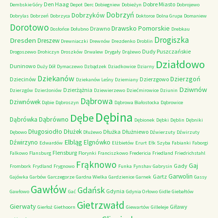
Den Haag
Dobre Miasto
Dembskie Góry
Depot
Derc
Dobiegniew
Dobieżyn
Dobrojewo
Dobrzyń
Dobrzyków
Dobrylas
Dobrzeń
Dobrzyca
Doktorce
Dolna Grupa
Domaniew
Dorotowo
Drawsko Pomorskie
Drawno
Dosłońce
Dołubno
Drebkau
Drogiszka
Dresden
Dreszew
Drewniaczki
Drewnów
Drezdenko
Droblin
Dudy Puszczańskie
Drogoszewo
Drohiczyn
Droszków
Drwalew
Drygały
Drążewo
Działdowo
Duninowo
Duży Dół
Dymaczewo
Dzbądzek
Dziadkowice
Dziarny
Dziekanów
Dzierzgoń
Dziecinów
Dzierzgowo
Dziekanów Leśny
Dziemiany
Dziwnów
Dzierżążnia
Dzierzgów
Dzierżoniów
Dziewierzewo
Dziećmirowice
Dziunin
Dąbrowa
Dziwnówek
Dąbie
Dąbroszyn
Dąbrowa Białostocka
Dąbrowice
Dębina
Dębe
Dąbrówno
Dąbrówka
Dębionek
Dębki
Dęblin
Dębniki
Długosiodło
Dłużek
Dłużka
Dłużniewo
Dębowo
Dłużewo
Dźwierzuty
Dźwirzuty
Elbląg
Dźwirzyno
Elgnówko
Edwardów
Elżbietów
Erurt
Ełk Szyba
Fabianki
Faborgi
Flensburg
Falkowo
Flansburg
Florynki
Franciszkowo
Fredericia
Friedland
Friedrichstahl
Frąknowo
Gaj
Gady
Frombork
Frydland
Frygnowo
Funka
Fynshav
Gabrysin
Garwolin
Gartz
Gajówka
Garbów
Garczegorze
Gardna Wielka
Gardzienice
Garnek
Gassy
Gawłów
Gdańsk
Gdynia
Gawłowo
Gać
Gdynia Orłowo
Gidle
Giebałtów
Gietrzwałd
Gierwaty
Giławy
Gierłoż
Giethoorn
Giewartów
Gilleleje