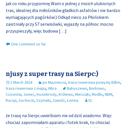
jak co roku przypomnę Wam o jednej z moich ulubionych
tras, idealnej dla miłośników gładkich asfaltów i nie bardzo
wymagających pagórków:) Odkąd nieco za Płońskiem
zaistniały przy S7 serwisówki, wyjazdy na północ mocno
przyspieszyły, więc budowa
[…]
One comment so far
njusy z super trasy na Sierpc:)
1 March 2024
po Mazowszu
,
trasa rowerowa powyżej 80km
,
trasa rowerowa z mapą
,
Wkra
Baboszewo
,
Borkowo
,
Czosnów
,
Joniec
,
Koziebrody
,
Królewo
,
Mieszaki
,
Modlin
,
NDM
,
Raciąż
,
Sochocin
,
Szymaki
,
Zawidz
,
Łomna
EL
że trasę na Sierpc uwielbiam nie od dziś wiadomo. Więc
chociaż zapomniałam aparatu i fotek brak, to chociaż