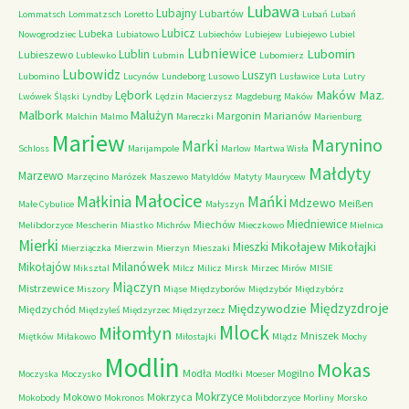
Lubawa
Lubajny
Lubartów
Lommatsch
Lommatzsch
Loretto
Lubań
Lubań
Lubicz
Lubeka
Nowogrodziec
Lubiatowo
Lubiechów
Lubiejew
Lubiejewo
Lubiel
Lubniewice
Lubomin
Lublin
Lubieszewo
Lublewko
Lubmin
Lubomierz
Lubowidz
Luszyn
Lubomino
Lucynów
Lundeborg
Lusowo
Lusławice
Luta
Lutry
Maków Maz.
Lębork
Lwówek Śląski
Lyndby
Lędzin
Macierzysz
Magdeburg
Maków
Malbork
Malużyn
Margonin
Marianów
Malchin
Malmo
Mareczki
Marienburg
Mariew
Marynino
Marki
Schloss
Marijampole
Marlow
Martwa Wisła
Małdyty
Marzewo
Marzęcino
Marózek
Maszewo
Matyldów
Matyty
Maurycew
Małocice
Małkinia
Mańki
Mdzewo
Meißen
Małe Cybulice
Małyszyn
Miedniewice
Miechów
Melibdorzyce
Mescherin
Miastko
Michrów
Mieczkowo
Mielnica
Mierki
Mikołajew
Mikołajki
Mieszki
Mierziączka
Mierzwin
Mierzyn
Mieszaki
Milanówek
Mikołajów
Miksztal
Milcz
Milicz
Mirsk
Mirzec
Mirów
MISIE
Miączyn
Mistrzewice
Miszory
Miąse
Międzyborów
Międzybór
Międzybórz
Międzyzdroje
Międzywodzie
Międzychód
Międzyleś
Międzyrzec
Międzyrzecz
Mlock
Miłomłyn
Mniszek
Miętków
Miłakowo
Miłostajki
Mlądz
Mochy
Modlin
Mokas
Modła
Mogilno
Moczyska
Moczysko
Modłki
Moeser
Mokrzyce
Mokowo
Mokrzyca
Mokobody
Mokronos
Molibdorzyce
Morliny
Morsko