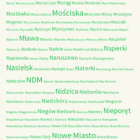
Morąg
Morzyczyn
Mosina
Mostowo
Moryń
Morzeszczyn
Most Południowy
Mościska
Mostówka
Mrzeżyno
Mroczno
Mrozy
Moszczenica
Muszaki
Mrągowo
Murzynowo
Mszczonów
Muellrose
Muncheberg
Murowaniec
Myszyniec
Myszczyn
Mącice
Muszyna
Myszadła
Myślinów
Mąkoszyce
Mątyki
Mława
Nacpolsk
Mławka
Mężenin
Młochów
Młodzieszyn
Młynary
Młynki
Napierki
Nadkole
Nadole
Nakło nad Notecią
Nadarzyn
Nadma
Nakło
Naruszewo
Napiwoda
Narty
Narzym
Nasiegniewo
Narew
Nasielsk
Naterki
Nastajki
Nasierowo
Natać
Naumburg
Naunhof
Nawra
NDM
Nałęczów
Nerwik
Neubrandenburg
Neufriedland
Neu Mukran
Nidzica
Nieborów
Niechorze
Neumunster
Neutrebbin
Nicponia
Niedzbórz
Niegocin
Niechłonin
Niedrzwica
Niedźwiadna
Niedźwiedź
Nieporęt
Niegów
Nielbark
Niemiry
Niegowa
Niegowonice
Niemica
Nieszawa
Nieskórz
Niepołomice
Nieradowo
Niestum
Nieszawka
Nietoperek
Nowa Sól
Niewodnica
Nootdorp
Nordhavn
Nowa Wieś Ełcka
Nowa Wrona
Nowe Brzesko
Nowe Miasto
Nowe Guty
Nowe Miasto
Nowe Duninowo