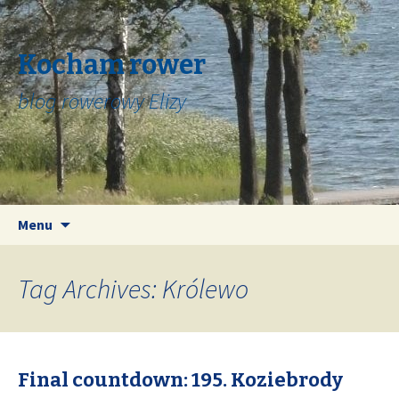
Kocham rower
blog rowerowy Elizy
Skip
Search
Menu
to
for:
content
Tag Archives: Królewo
Final countdown: 195. Koziebrody