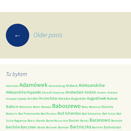
Posts
←
Older posts
navigation
Tu byłam
Adamówek
Aleksandrów
Ahlbeck
Abramów
Aeroskobing
Andzin
Aleksandrów Kujawski
Amsterdam
Altranft
Alwernia
Anielin
Anklam
Arciechów
Augustówek
Arcelin
Arkadia
Augustów
Babiak
Annopol
Apolda
Baboszewo
Babice
Baciuty
Babimost
Babin
Babięta
Baby
Bachorze
Bad Schandau
Baderitz
Bad Freienwalde
Bad Muskau
Bad Schwartau
Bad Sulza
Bad
Baranowo
Bansin
Sulze
Bagienice
Bakus Wanda
Banie Mazurskie
Baraki
Baranów
Bartniczka
Barchów
Barczewo
Bartodzieje
Bardo
Barlinek
Bartków
Bartniki