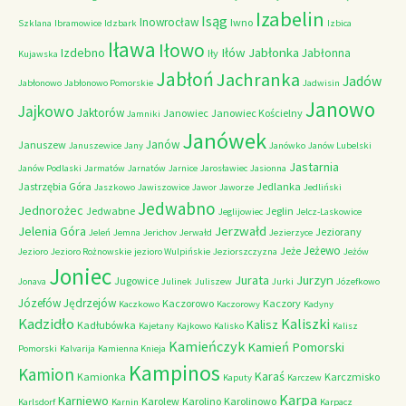
Izabelin
Isąg
Inowrocław
Iwno
Szklana
Ibramowice
Idzbark
Izbica
Iława
Iłowo
Iłów
Jabłonka
Izdebno
Jabłonna
Iły
Kujawska
Jabłoń
Jachranka
Jadów
Jabłonowo
Jabłonowo Pomorskie
Jadwisin
Janowo
Jajkowo
Jaktorów
Janowiec
Janowiec Kościelny
Jamniki
Janówek
Janów
Januszew
Januszewice
Jany
Janówko
Janów Lubelski
Jastarnia
Janów Podlaski
Jarmatów
Jarnatów
Jarnice
Jarosławiec
Jasionna
Jastrzębia Góra
Jedlanka
Jaszkowo
Jawiszowice
Jawor
Jaworze
Jedliński
Jedwabno
Jednorożec
Jedwabne
Jeglin
Jeglijowiec
Jelcz-Laskowice
Jerzwałd
Jelenia Góra
Jeziorany
Jeleń
Jemna
Jerichov
Jerwałd
Jezierzyce
Jeżewo
Jeże
Jezioro
Jezioro Rożnowskie
jezioro Wulpińskie
Jeziorszczyzna
Jeżów
Joniec
Jurzyn
Jurata
Jugowice
Jonava
Julinek
Juliszew
Jurki
Józefkowo
Józefów
Jędrzejów
Kaczorowo
Kaczory
Kaczkowo
Kaczorowy
Kadyny
Kadzidło
Kaliszki
Kalisz
Kadłubówka
Kajetany
Kajkowo
Kalisko
Kalisz
Kamieńczyk
Kamień Pomorski
Pomorski
Kalvarija
Kamienna Knieja
Kampinos
Kamion
Karaś
Kamionka
Karczmisko
Kaputy
Karczew
Karpa
Karniewo
Karolew
Karolino
Karolinowo
Karlsdorf
Karnin
Karpacz