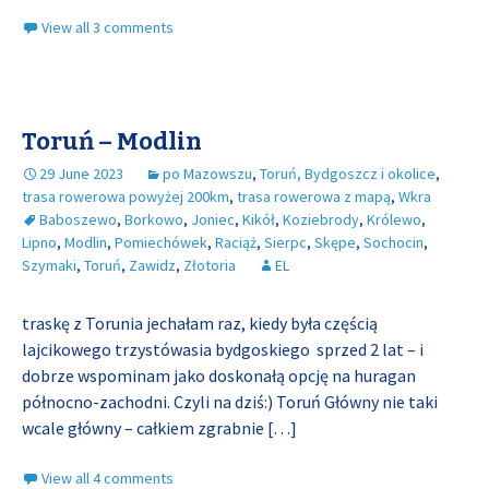
View all 3 comments
Toruń – Modlin
29 June 2023
po Mazowszu
,
Toruń, Bydgoszcz i okolice
,
trasa rowerowa powyżej 200km
,
trasa rowerowa z mapą
,
Wkra
Baboszewo
,
Borkowo
,
Joniec
,
Kikół
,
Koziebrody
,
Królewo
,
Lipno
,
Modlin
,
Pomiechówek
,
Raciąż
,
Sierpc
,
Skępe
,
Sochocin
,
Szymaki
,
Toruń
,
Zawidz
,
Złotoria
EL
traskę z Torunia jechałam raz, kiedy była częścią
lajcikowego trzystówasia bydgoskiego sprzed 2 lat – i
dobrze wspominam jako doskonałą opcję na huragan
północno-zachodni. Czyli na dziś:) Toruń Główny nie taki
wcale główny – całkiem zgrabnie
[…]
View all 4 comments