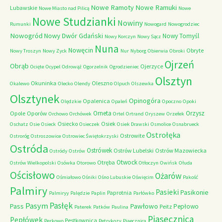
Nowe Ramoty
Nowe Ramuki
Lubawskie
Nowe Miasto nad Pilicą
Nowe
Nowe Studzianki
Nowiny
Rumunki
Nowogard
Nowogrodziec
Nowogród
Nowy Dwór Gdański
Nowy Tomyśl
Nowy Korczyn
Nowy Sącz
Nuna
Nowęcin
Obryte
Nowy Troszyn
Nowy Zyck
Nur
Nyborg
Obierwia
Obroki
Ojrzeń
Obrąb
Ojerzyce
Ocięte
Ocypel
Odrowąż
Ogorzelnik
Ogrodzieniec
Olsztyn
Okuninka
Oleszno
Okalewo
Olecko
Olendy
Olpuch
Olszewka
Olsztynek
Opinogóra
Opalenica
Olędzkie
Opaleń
Opoczno
Opoki
Orneta
Orzysz
Opole
Oporów
Orchowo
Orchówek
Ortel
Ortrand
Oryszew
Orzełek
Osiecko
Osiek
Oschatz
Osie
Osieck
Osieczek
Osiek Drawski
Osmolice
Osnabrueck
Ostrołęka
Ostrowite
Ostroróg
Ostroszowice
Ostrowiec Świętokrzyski
Ostróda
Ostrówek
Ostrów Lubelski
Ostrów Mazowiecka
Ostródy
Ostrów
Otwock
Otręba
Ostrów Wielkopolski
Osówka
Otorowo
Otłoczyn
Owińsk
Ołuda
Ościsłowo
Ożarów
Ośmiałowo
Ośniki
Ośno Lubuskie
Oświęcim
Pakość
Palmiry
Pasieki
Pasikonie
Paprotnia
Palmiryy
Palędzie
Paplin
Parłówko
Pasłęk
Pasym
Pawłowo
Pass
Pepłowo
Peitz
Paterek
Patków
Paulina
Piasecznica
Pepłówek
Pestkownica
Perkowo
Petrykozy
Piaecznica