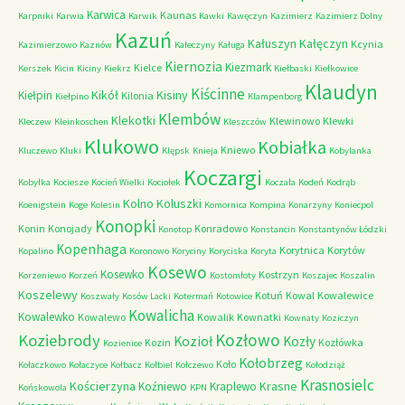
Karwica
Kaunas
Karpniki
Karwia
Karwik
Kawki
Kawęczyn
Kazimierz
Kazimierz Dolny
Kazuń
Kałuszyn
Kałęczyn
Kcynia
Kazimierzowo
Kaznów
Kałeczyny
Kaługa
Kiernozia
Kiezmark
Kielce
Kerszek
Kicin
Kiciny
Kiekrz
Kiełbaski
Kiełkowice
Klaudyn
Kiścinne
Kikół
Kisiny
Kiełpin
Kilonia
Kiełpino
Klampenborg
Klembów
Klekotki
Klewinowo
Klewki
Kleczew
Kleinkoschen
Kleszczów
Klukowo
Kobiałka
Kniewo
Kluczewo
Kluki
Klępsk
Knieja
Kobylanka
Koczargi
Kobyłka
Kociesze
Kocień Wielki
Kociołek
Koczała
Kodeń
Kodrąb
Kolno
Koluszki
Koenigstein
Koge
Kolesin
Komornica
Kompina
Konarzyny
Koniecpol
Konopki
Konin
Konojady
Konradowo
Konotop
Konstancin
Konstantynów Łódzki
Kopenhaga
Korytnica
Korytów
Kopalino
Koronowo
Koryciny
Koryciska
Koryta
Kosewo
Kosewko
Kostrzyn
Korzeniewo
Korzeń
Kostomłoty
Koszajec
Koszalin
Koszelewy
Kotuń
Kowal
Kowalewice
Koszwały
Kosów Lacki
Kotermań
Kotowice
Kowalicha
Kowalewko
Kowalewo
Kowalik
Kownatki
Kownaty
Koziczyn
Kozłowo
Koziebrody
Kozioł
Kozły
Kozin
Kozłówka
Kozienice
Kołobrzeg
Koło
Kołaczkowo
Kołaczyce
Kołbacz
Kołbiel
Kołczewo
Kołodziąż
Krasnosielc
Kościerzyna
Krasne
Koźniewo
Kraplewo
Końskowola
KPN