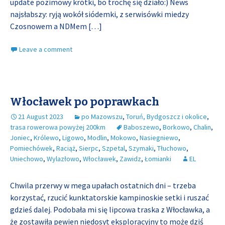
update pozimowy krótki, bo trochę się działo:) News
najsłabszy: ryją wokół siódemki, z serwisówki miedzy
Czosnowem a NDMem
[…]
Leave a comment
Włocławek po poprawkach
21 August 2023
po Mazowszu
,
Toruń, Bydgoszcz i okolice
,
trasa rowerowa powyżej 200km
Baboszewo
,
Borkowo
,
Chalin
,
Joniec
,
Królewo
,
Ligowo
,
Modlin
,
Mokowo
,
Nasiegniewo
,
Pomiechówek
,
Raciąż
,
Sierpc
,
Szpetal
,
Szymaki
,
Tłuchowo
,
Uniechowo
,
Wylazłowo
,
Włocławek
,
Zawidz
,
Łomianki
EL
Chwila przerwy w mega upałach ostatnich dni – trzeba
korzystać, rzucić kunktatorskie kampinoskie setki i ruszać
gdzieś dalej. Podobała mi się lipcowa traska z Włocławka, a
że zostawiła pewien niedosyt eksploracyjny to może dziś