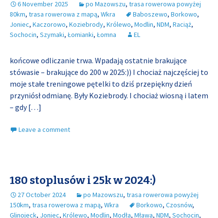
6 November 2025
po Mazowszu
,
trasa rowerowa powyżej
80km
,
trasa rowerowa z mapą
,
Wkra
Baboszewo
,
Borkowo
,
Joniec
,
Kaczorowo
,
Koziebrody
,
Królewo
,
Modlin
,
NDM
,
Raciąż
,
Sochocin
,
Szymaki
,
Łomianki
,
Łomna
EL
końcowe odliczanie trwa. Wpadają ostatnie brakujące
stówasie – brakujące do 200 w 2025:)) I chociaż najczęściej to
moje stałe treningowe pętelki to dziś przepiękny dzień
przyniósł odmianę. Były Koziebrody. I chociaż wiosną i latem
– gdy
[…]
Leave a comment
180 stoplusów i 25k w 2024:)
27 October 2024
po Mazowszu
,
trasa rowerowa powyżej
150km
,
trasa rowerowa z mapą
,
Wkra
Borkowo
,
Czosnów
,
Glinojeck
,
Joniec
,
Królewo
,
Modlin
,
Modła
,
Mława
,
NDM
,
Sochocin
,