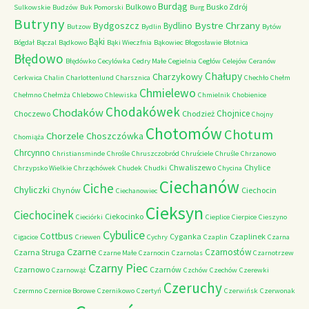
Burdąg
Bulkowo
Busko Zdrój
Sulkowskie
Budzów
Buk Pomorski
Burg
Butryny
Bystre Chrzany
Bydgoszcz
Bydlino
Butzow
Bydlin
Bytów
Bąki
Bógdał
Bączal
Bądkowo
Bąki Wieczfnia
Bąkowiec
Błogosławie
Błotnica
Błędowo
Błędówko
Cecylówka
Cedry Małe
Cegielnia
Cegłów
Celejów
Ceranów
Chałupy
Charzykowy
Cerkwica
Chalin
Charlottenlund
Charsznica
Chechło
Chełm
Chmielewo
Chełmno
Chełmża
Chlebowo
Chlewiska
Chmielnik
Chobienice
Chodakówek
Chodaków
Chojnice
Choczewo
Chodzież
Chojny
Chotomów
Chotum
Chorzele
Choszczówka
Chomiąża
Chrcynno
Christiansminde
Chrośle
Chruszczobród
Chruściele
Chruśle
Chrzanowo
Chwaliszewo
Chylice
Chrzypsko Wielkie
Chrząchówek
Chudek
Chudki
Chycina
Ciechanów
Ciche
Chyliczki
Chynów
Ciechocin
Ciechanowiec
Cieksyn
Ciechocinek
Ciekocinko
Cieciórki
Cieplice
Cierpice
Cieszyno
Cybulice
Cottbus
Cyganka
Czaplinek
Cigacice
Criewen
Cychry
Czaplin
Czarna
Czarne
Czarnostów
Czarna Struga
Czarne Małe
Czarnocin
Czarnolas
Czarnotrzew
Czarny Piec
Czarnowo
Czarnów
Czarnowąż
Czchów
Czechów
Czerewki
Czeruchy
Czermno
Czernice Borowe
Czernikowo
Czertyń
Czerwińsk
Czerwonak