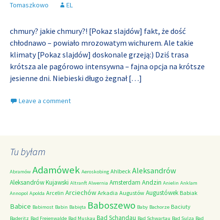
Tomaszkowo
EL
chmury? jakie chmury?! [Pokaz slajdów] fakt, że dość
chłodnawo – powiało mrozowatym wichurem. Ale takie
klimaty [Pokaz slajdów] doskonale grzeją:) Dziś trasa
krótsza ale pagórowo intensywna – fajna opcja na krótsze
jesienne dni. Niebieski długo żegnał
[…]
Leave a comment
Tu byłam
Adamówek
Aleksandrów
Ahlbeck
Abramów
Aeroskobing
Andzin
Aleksandrów Kujawski
Amsterdam
Altranft
Alwernia
Anielin
Anklam
Arciechów
Augustówek
Arcelin
Arkadia
Augustów
Babiak
Annopol
Apolda
Baboszewo
Babice
Baciuty
Babimost
Babin
Babięta
Baby
Bachorze
Bad Schandau
Baderitz
Bad Freienwalde
Bad Muskau
Bad Schwartau
Bad Sulza
Bad