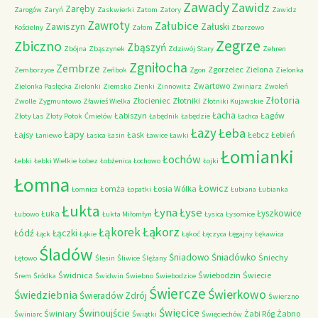
Zawady
Zawidz
Zaręby
Zarogów
Zaryń
Zaskwierki
Zatom
Zatory
Zawidz
Zawroty
Załubice
Zawiszyn
Załuski
Kościelny
Załom
Zbarzewo
Zegrze
Zbiczno
Zbąszyń
Zbójna
Zbąszynek
Zdziwój Stary
Zehren
Zgniłocha
Zembrze
Zgorzelec
Zielona
Zemborzyce
Zeńbok
Zgon
Zielonka
Zwartowo
Zielonka Pasłęcka
Zielonki
Ziemsko
Zienki
Zinnowitz
Zwiniarz
Zwoleń
Złotoria
Złocieniec
Złotniki
Zwolle
Zygmuntowo
Zławieś Wielka
Złotniki Kujawskie
Łacha
Łabiszyn
Łagów
Złoty Las
Złoty Potok
Ćmielów
Łabędnik
Łabędzie
Łachca
Łazy
Łeba
Łapy
Łajsy
Łask
Łebcz
Łebień
Łaniewo
Łasica
Łasin
Ławice
Ławki
Łomianki
Łochów
Łebki
Łebki Wielkie
Łobez
Łobżenica
Łochowo
Łojki
Łomna
Łowicz
Łomża
Łosia Wólka
Łomnica
Łopatki
Łubiana
Łubianka
Łukta
Łyna
Łyse
Łyszkowice
Łuka
Łubowo
Łukta Miłomłyn
Łysica
Łysomice
Łąkorz
Łąkorek
Łódź
Łączki
Łąck
Łąkie
Łąkoć
Łęczyca
Łęgajny
Łękawica
Śladów
Śniadowo
Śniadówko
Śniechy
Łętowo
Ślesin
Śliwice
Ślężany
Świdnica
Świebodzin
Świecie
Śrem
Śródka
Świdwin
Świebno
Świebodzice
Świercze
Świerkowo
Świedziebnia
Świeradów Zdrój
Świerzno
Świnoujście
Święcice
Świniary
Żabi Róg
Żabno
Świniarc
Świątki
Święciechów