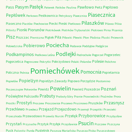
Pasłęk
Pasym
Pawłowo
Pass
Pepłowo
Peitz
Paterek
Patków
Paulina
Piasecznica
Pepłówek
Pestkownica
Perkowo
Petrykozy
Piaecznica
Pilaszków
Piaseczno
Piecki
Pieski
Piastów
Piechowice
Pietkowo
Pilawa
Pilica
Piorunów
Pionki
Pillnitz
Piotrkówek
Piotrków Trybunalski
Piotrowo
Pirna
Pisanica
Pisz
Piła
Piszczac
Piątek
Piwniczna
Piławki
Plewki
Plon
Plośnica
Pluski
Pniewnik
Pociecha
Pobierowo
Pobiedziska
Podawce
Poddąbie
Podgórze
Podlejki
Podkampinos
Pogorzelec
Podkowa Leśna
Podrochale
Pogorzel
Polesie
Pogorzelica
Pokrzydowo
Pogroszew
Pokrytki
Polaki
Polanów
Polichno
Pomiechówek
Pomocnia
Policzna
Popielarnia
Polnica
Popielżyn
Popielżyn Zawady
Popowo
Porządzie
Popielów
Postomino
Powielin
Poznań
Powidz
Powierż
Pozezdrze
Poszeszupie
Potworów
Prabuty
Poświętne
Poźrzadło
Prabuty Góry
Pranie
Prawiedniki
Prażmów
Prora
Przasnysz
Prostyń
Pruszków
Prostki
Proszew
Proszowice
Prusewo
Prusinowo
Przechlewo
Przejazd
Przejazdowo
Przedecz
Przemęt
Przepitki
Przesieki
Przyborowice
Przełęk
Przewodowo
Przeszkoda
Przewóz Nurski
Przybysław
Psucin
Przystań
Przytyk
Przyłęk
Przysucha
Przęsławice
Pszczew
Pszczyna
Puck
Pustelnik
Pulsnitz
Purda
Puszcza Mariańska
Puszcza Piska
Puszczykowo