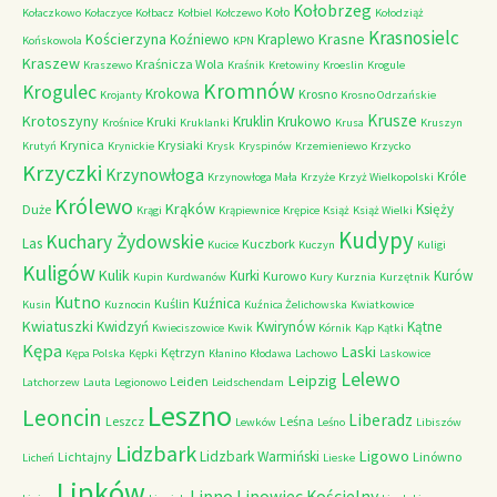
Kołobrzeg
Koło
Kołaczkowo
Kołaczyce
Kołbacz
Kołbiel
Kołczewo
Kołodziąż
Krasnosielc
Kościerzyna
Krasne
Koźniewo
Kraplewo
Końskowola
KPN
Kraszew
Kraśnicza Wola
Kraszewo
Kraśnik
Kretowiny
Kroeslin
Krogule
Kromnów
Krogulec
Krokowa
Krosno
Krojanty
Krosno Odrzańskie
Krusze
Krotoszyny
Kruklin
Krukowo
Kruki
Krośnice
Kruklanki
Krusa
Kruszyn
Krynica
Krysiaki
Krutyń
Krynickie
Krysk
Kryspinów
Krzemieniewo
Krzycko
Krzyczki
Krzynowłoga
Króle
Krzynowłoga Mała
Krzyże
Krzyż Wielkopolski
Królewo
Krąków
Księży
Duże
Krągi
Krąpiewnice
Krępice
Książ
Książ Wielki
Kudypy
Kuchary Żydowskie
Las
Kuczbork
Kucice
Kuczyn
Kuligi
Kuligów
Kulik
Kurki
Kurów
Kurowo
Kupin
Kurdwanów
Kury
Kurznia
Kurzętnik
Kutno
Kuźnica
Kuślin
Kusin
Kuznocin
Kuźnica Żelichowska
Kwiatkowice
Kwiatuszki
Kwidzyń
Kwirynów
Kątne
Kwieciszowice
Kwik
Kórnik
Kąp
Kątki
Kępa
Laski
Kętrzyn
Kępa Polska
Kępki
Kłanino
Kłodawa
Lachowo
Laskowice
Lelewo
Leipzig
Leiden
Latchorzew
Lauta
Legionowo
Leidschendam
Leszno
Leoncin
Liberadz
Leszcz
Leśna
Lewków
Leśno
Libiszów
Lidzbark
Ligowo
Lidzbark Warmiński
Lichtajny
Linówno
Licheń
Lieske
Lipków
Lipno
Lipowiec Kościelny