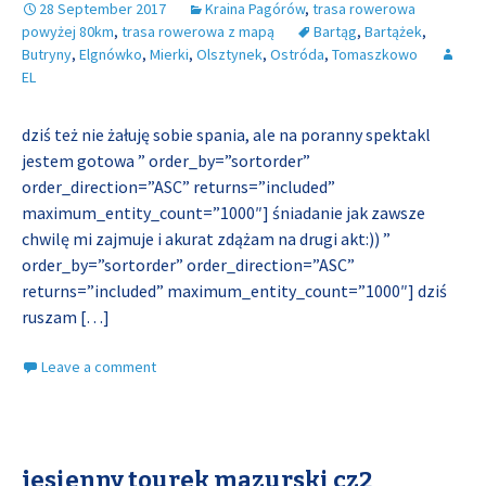
28 September 2017
Kraina Pagórów
,
trasa rowerowa
powyżej 80km
,
trasa rowerowa z mapą
Bartąg
,
Bartążek
,
Butryny
,
Elgnówko
,
Mierki
,
Olsztynek
,
Ostróda
,
Tomaszkowo
EL
dziś też nie żałuję sobie spania, ale na poranny spektakl
jestem gotowa ” order_by=”sortorder”
order_direction=”ASC” returns=”included”
maximum_entity_count=”1000″] śniadanie jak zawsze
chwilę mi zajmuje i akurat zdążam na drugi akt:)) ”
order_by=”sortorder” order_direction=”ASC”
returns=”included” maximum_entity_count=”1000″] dziś
ruszam
[…]
Leave a comment
jesienny tourek mazurski cz2