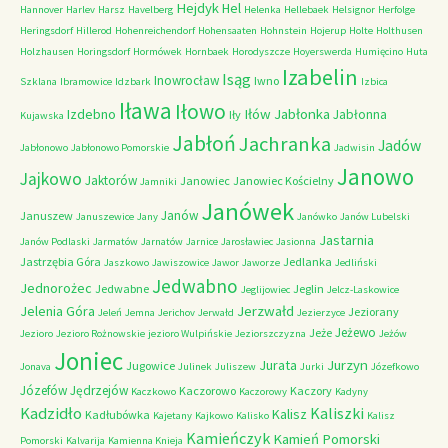
Hejdyk
Hel
Hannover
Harlev
Harsz
Havelberg
Helenka
Hellebaek
Helsignor
Herfolge
Heringsdorf
Hillerod
Hohenreichendorf
Hohensaaten
Hohnstein
Hojerup
Holte
Holthusen
Holzhausen
Horingsdorf
Hormówek
Hornbaek
Horodyszcze
Hoyerswerda
Humięcino
Huta
Izabelin
Isąg
Inowrocław
Iwno
Szklana
Ibramowice
Idzbark
Izbica
Iława
Iłowo
Iłów
Jabłonka
Izdebno
Jabłonna
Iły
Kujawska
Jabłoń
Jachranka
Jadów
Jabłonowo
Jabłonowo Pomorskie
Jadwisin
Janowo
Jajkowo
Jaktorów
Janowiec
Janowiec Kościelny
Jamniki
Janówek
Janów
Januszew
Januszewice
Jany
Janówko
Janów Lubelski
Jastarnia
Janów Podlaski
Jarmatów
Jarnatów
Jarnice
Jarosławiec
Jasionna
Jastrzębia Góra
Jedlanka
Jaszkowo
Jawiszowice
Jawor
Jaworze
Jedliński
Jedwabno
Jednorożec
Jedwabne
Jeglin
Jeglijowiec
Jelcz-Laskowice
Jerzwałd
Jelenia Góra
Jeziorany
Jeleń
Jemna
Jerichov
Jerwałd
Jezierzyce
Jeżewo
Jeże
Jezioro
Jezioro Rożnowskie
jezioro Wulpińskie
Jeziorszczyzna
Jeżów
Joniec
Jurzyn
Jurata
Jugowice
Jonava
Julinek
Juliszew
Jurki
Józefkowo
Józefów
Jędrzejów
Kaczorowo
Kaczory
Kaczkowo
Kaczorowy
Kadyny
Kadzidło
Kaliszki
Kalisz
Kadłubówka
Kajetany
Kajkowo
Kalisko
Kalisz
Kamieńczyk
Kamień Pomorski
Pomorski
Kalvarija
Kamienna Knieja