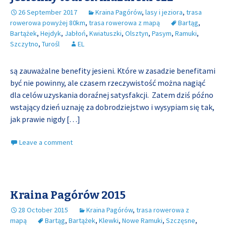
26 September 2017
Kraina Pagórów
,
lasy i jeziora
,
trasa
rowerowa powyżej 80km
,
trasa rowerowa z mapą
Bartąg
,
Bartążek
,
Hejdyk
,
Jabłoń
,
Kwiatuszki
,
Olsztyn
,
Pasym
,
Ramuki
,
Szczytno
,
Turośl
EL
są zauważalne benefity jesieni. Które w zasadzie benefitami
być nie powinny, ale czasem rzeczywistość można nagiąć
dla celów uzyskania doraźnej satysfakcji. Zatem dziś późno
wstający dzień uznaję za dobrodziejstwo i wysypiam się tak,
jak prawie nigdy
[…]
Leave a comment
Kraina Pagórów 2015
28 October 2015
Kraina Pagórów
,
trasa rowerowa z
mapą
Bartąg
,
Bartążek
,
Klewki
,
Nowe Ramuki
,
Szczęsne
,