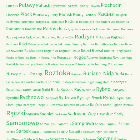
Puławy
Pułtusk
Płochocin
Puttbus
Pyrzowice
Pyrzyce
Pyzdry
Pławno
Raciąż
Płock
Płońsk
Płoniawy
Płudy
Płociczno
Płoty
Racibory
Raciążek
Radom
Racławice
Radawiec
Radgoszcz
Radojewo
Radomierz
Radomierzyce
Radomka
Radoszki
Radomno
Radomsko
Radysy
Radzanowo
Radzanów
Radzewo
Radzieje
Radzymin
Rajkowo
Radziejowice
Radzikowo
Radzików
Radziwiłów
Radzyń
Raki
Rajszew
Rakoszyce
Rakowice
Rakowiec
Ramoty
Ramuki
Ramułtowice
Rathen
Rawa
Rewal
Rawka
Reszel
Mazowiecka
Reda
Regielnica
Regimin
Resko
Ribnitz
Ringebalde
Rogóż
Roguszyn
Rojewo
Rokitno
Rochale
Rogalice
Rogalin
Rogoziniec
Rokitnica
Ropa
Roskilde
Rossoszyca
Rostock
Rostow
Roszczyce
Rotenburg
Rothenburg
Rotterdam
Roztoka
Ruciane-Nida
Rowy
Rozogi
Ruda
Rozalin
Rożnów
Ruda
Rudniki
Ruszczyce
Białaczowska
Rudna
Rudnica
Rudno Jeziorowe
Rugia
Rungsted
Rybno
Ruś
Rutki Kossaki
Ruszkowo
Rutki
Rutka-Tartak
Rybienko
Rybojady
Rychnowo
Rynia
Rydzewo
Ryki
Rynek
Rychliki
Ryczywół
Ryn
Rypin
Ryte
Rząśnik
Błota
Rytro
Rzeczyca
Rzepniki
Rzeszów
Rzuców
Rzymsko
Różan
Rąbież
Rąblów
Rączki
Sadowne Węgrowskie
Sady
Sadoleś
Sabinka
Sadowie
Samborowo
Sampława
Santok
Samoklęski
Samotnik
Sandau
Sanniki
Sarbsk
Sasino
Sassnitz
Sarbia
Sarnaki
Sarnowo
Scheveningen
Schiedam
Secymin
Schwedt
Schiffmuhle
Schleife
Schmilka
Schwepnitz
Schwerin
Seelow