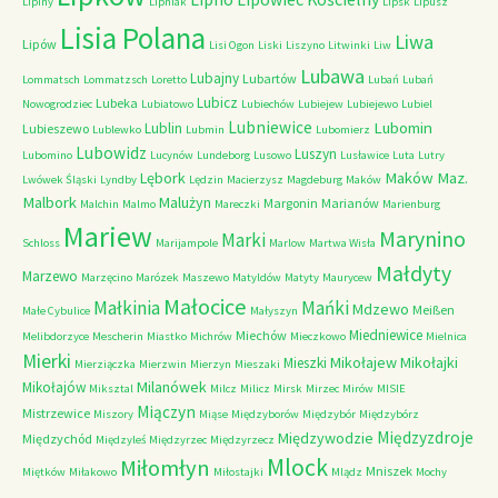
Lipiny
Lipniak
Lipsk
Lipusz
Lisia Polana
Liwa
Lipów
Lisi Ogon
Liski
Liszyno
Litwinki
Liw
Lubawa
Lubajny
Lubartów
Lommatsch
Lommatzsch
Loretto
Lubań
Lubań
Lubicz
Lubeka
Nowogrodziec
Lubiatowo
Lubiechów
Lubiejew
Lubiejewo
Lubiel
Lubniewice
Lubomin
Lublin
Lubieszewo
Lublewko
Lubmin
Lubomierz
Lubowidz
Luszyn
Lubomino
Lucynów
Lundeborg
Lusowo
Lusławice
Luta
Lutry
Maków Maz.
Lębork
Lwówek Śląski
Lyndby
Lędzin
Macierzysz
Magdeburg
Maków
Malbork
Malużyn
Margonin
Marianów
Malchin
Malmo
Mareczki
Marienburg
Mariew
Marynino
Marki
Schloss
Marijampole
Marlow
Martwa Wisła
Małdyty
Marzewo
Marzęcino
Marózek
Maszewo
Matyldów
Matyty
Maurycew
Małocice
Małkinia
Mańki
Mdzewo
Meißen
Małe Cybulice
Małyszyn
Miedniewice
Miechów
Melibdorzyce
Mescherin
Miastko
Michrów
Mieczkowo
Mielnica
Mierki
Mikołajew
Mikołajki
Mieszki
Mierziączka
Mierzwin
Mierzyn
Mieszaki
Milanówek
Mikołajów
Miksztal
Milcz
Milicz
Mirsk
Mirzec
Mirów
MISIE
Miączyn
Mistrzewice
Miszory
Miąse
Międzyborów
Międzybór
Międzybórz
Międzyzdroje
Międzywodzie
Międzychód
Międzyleś
Międzyrzec
Międzyrzecz
Mlock
Miłomłyn
Mniszek
Miętków
Miłakowo
Miłostajki
Mlądz
Mochy