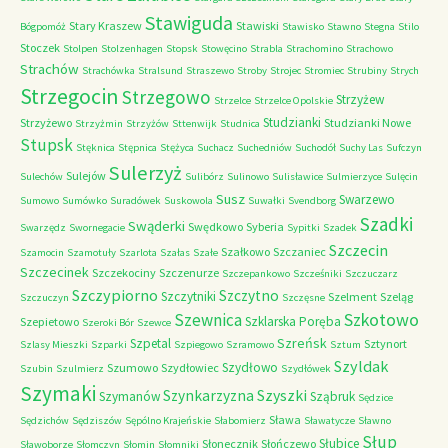
Stawiguda
Stary Kraszew
Stawiski
Bógpomóż
Stawisko
Stawno
Stegna
Stilo
Stoczek
Stolpen
Stolzenhagen
Stopsk
Stowęcino
Strabla
Strachomino
Strachowo
Strachów
Strachówka
Stralsund
Straszewo
Stroby
Strojec
Stromiec
Strubiny
Strych
Strzegocin
Strzegowo
Strzyżew
Strzelce
Strzelce Opolskie
Studzianki
Strzyżewo
Studzianki Nowe
Strzyżmin
Strzyżów
Sttenwijk
Studnica
Stupsk
Stęknica
Stępnica
Stężyca
Suchacz
Suchedniów
Suchodół
Suchy Las
Sufczyn
Sulerzyż
Sulejów
Sulechów
Sulibórz
Sulinowo
Sulisławice
Sulmierzyce
Sulęcin
Susz
Swarzewo
Sumowo
Sumówko
Suradówek
Suskowola
Suwałki
Svendborg
Szadki
Swąderki
Swędkowo
Syberia
Swarzędz
Swornegacie
Sypitki
Szadek
Szczecin
Szałkowo
Szczaniec
Szamocin
Szamotuły
Szarlota
Szałas
Szałe
Szczecinek
Szczekociny
Szczenurze
Szczepankowo
Szcześniki
Szczuczarz
Szczypiorno
Szczytno
Szczytniki
Szelment
Szeląg
Szczuczyn
Szczęsne
Szkotowo
Szewnica
Szklarska Poręba
Szepietowo
Szeroki Bór
Szewce
Szreńsk
Szpetal
Sztynort
Szlasy Mieszki
Szparki
Szpiegowo
Szramowo
Sztum
Szyldak
Szydłowo
Szumowo
Szydłowiec
Szubin
Szulmierz
Szydłówek
Szymaki
Szyszki
Szynkarzyzna
Szymanów
Sząbruk
Sędzice
Sława
Sędzichów
Sędziszów
Sępólno Krajeńskie
Słabomierz
Sławatycze
Sławno
Słup
Słubice
Słonecznik
Słończewo
Sławoborze
Słomczyn
Słomin
Słomniki