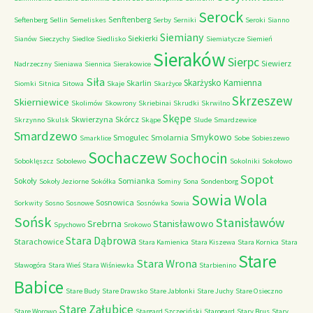
Serock
Senftenberg
Seftenberg
Sellin
Semeliskes
Serby
Serniki
Seroki
Sianno
Siemiany
Siekierki
Sianów
Sieczychy
Siedlce
Siedlisko
Siemiatycze
Siemień
Sieraków
Sierpc
Siewierz
Nadrzeczny
Sieniawa
Siennica
Sierakowice
Siła
Skarżysko Kamienna
Skarlin
Siomki
Sitnica
Sitowa
Skaje
Skarżyce
Skrzeszew
Skierniewice
Skolimów
Skowrony
Skriebinai
Skrudki
Skrwilno
Skępe
Skwierzyna
Skórcz
Skrzynno
Skulsk
Skąpe
Slude
Smardzewice
Smardzewo
Smykowo
Smogulec
Smolarnia
Smarklice
Sobe
Sobieszewo
Sochaczew
Sochocin
Soboklęszcz
Sobolewo
Sokolniki
Sokołowo
Sopot
Sokoły
Somianka
Sokoły Jeziorne
Sokółka
Sominy
Sona
Sondenborg
Sowia Wola
Sosnowica
Sorkwity
Sosno
Sosnowe
Sosnówka
Sowia
Sońsk
Stanisławów
Srebrna
Stanisławowo
Spychowo
Srokowo
Stara Dąbrowa
Starachowice
Stara Kamienica
Stara Kiszewa
Stara Kornica
Stara
Stare
Stara Wrona
Sławogóra
Stara Wieś
Stara Wiśniewka
Starbienino
Babice
Stare Budy
Stare Drawsko
Stare Jabłonki
Stare Juchy
Stare Osieczno
Stare Załubice
Stare Worowo
Stargard Szczeciński
Starogard
Stary Brus
Stary