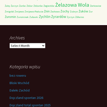
Żelazowa Wola
Żaby
Żarzyn
Żarów
Żdżar
Żdżarów
Żegiestów
Żerkowice
Żochy
Żuków
Żnin
Żmigród
Żmijewo
Żmijewo-Podusie
Żochowo
Żubryn
Żur
Żychlin
Żyrardów
Żuromin
Żurominek
Żuławki
Żyrzyn
Żółwino
Archives
Archives
Kategoria wpisu
bez roweru
Bliski Wschód
Daleki Zachód
Dojczland spontan 2026
Dojczland total spontan 2025