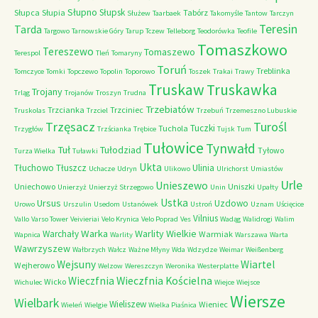
Słupno
Słupsk
Słupca
Słupia
Tabórz
Służew
Taarbaek
Takomyśle
Tantow
Tarczyn
Teresin
Tarda
Targowo
Tarnowskie Góry
Tarup
Tczew
Telleborg
Teodorówka
Teofile
Tomaszkowo
Tereszewo
Tomaszewo
Terespol
Tleń
Tomaryny
Toruń
Treblinka
Tomczyce
Tomki
Topczewo
Topolin
Toporowo
Toszek
Trakai
Trawy
Truskaw
Truskawka
Trojany
Trląg
Trojanów
Troszyn
Trudna
Trzebiatów
Trzcianka
Trzciniec
Truskolas
Trzciel
Trzebuń
Trzemeszno Lubuskie
Trzęsacz
Turośl
Tuczki
Tuchola
Trzygłów
Trzścianka
Trębice
Tujsk
Tum
Tułowice
Tynwałd
Tuł
Tułodziad
Tyłowo
Turza Wielka
Tuławki
Ukta
Tłuchowo
Tłuszcz
Ulinia
Uchacze
Udryn
Ulikowo
Ulrichorst
Umiastów
Urle
Unieszewo
Uniechowo
Uniszki
Unierzyż
Unierzyż Strzegowo
Unin
Upałty
Ustka
Ursus
Uzdowo
Urowo
Urszulin
Usedom
Ustanówek
Ustroń
Uznam
Uścięcice
Vilnius
Vallo
Varso Tower
Veivieriai
Velo Krynica
Velo Poprad
Ves
Wadąg
Walidrogi
Walim
Warka
Warlity Wielkie
Warchały
Warmiak
Wapnica
Warlity
Warszawa
Warta
Wawrzyszew
Wałbrzych
Wałcz
Ważne Młyny
Wda
Wdzydze
Weimar
Weißenberg
Wejsuny
Wiartel
Wejherowo
Welzow
Wereszczyn
Weronika
Westerplatte
Wieczfnia Kościelna
Wieczfnia
Wicko
Wichulec
Wiejce
Wiejsce
Wiersze
Wielbark
Wieliszew
Wieniec
Wieleń
Wielgie
Wielka Piaśnica