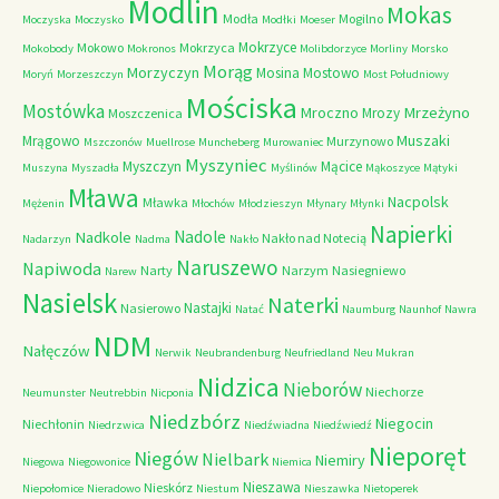
Modlin
Mokas
Modła
Mogilno
Moczyska
Moczysko
Modłki
Moeser
Mokrzyce
Mokowo
Mokrzyca
Mokobody
Mokronos
Molibdorzyce
Morliny
Morsko
Morąg
Morzyczyn
Mosina
Mostowo
Moryń
Morzeszczyn
Most Południowy
Mościska
Mostówka
Mrzeżyno
Mroczno
Mrozy
Moszczenica
Muszaki
Mrągowo
Murzynowo
Mszczonów
Muellrose
Muncheberg
Murowaniec
Myszyniec
Myszczyn
Mącice
Muszyna
Myszadła
Myślinów
Mąkoszyce
Mątyki
Mława
Nacpolsk
Mławka
Mężenin
Młochów
Młodzieszyn
Młynary
Młynki
Napierki
Nadkole
Nadole
Nakło nad Notecią
Nadarzyn
Nadma
Nakło
Naruszewo
Napiwoda
Narty
Narzym
Nasiegniewo
Narew
Nasielsk
Naterki
Nastajki
Nasierowo
Natać
Naumburg
Naunhof
Nawra
NDM
Nałęczów
Nerwik
Neubrandenburg
Neufriedland
Neu Mukran
Nidzica
Nieborów
Niechorze
Neumunster
Neutrebbin
Nicponia
Niedzbórz
Niegocin
Niechłonin
Niedrzwica
Niedźwiadna
Niedźwiedź
Nieporęt
Niegów
Nielbark
Niemiry
Niegowa
Niegowonice
Niemica
Nieszawa
Nieskórz
Niepołomice
Nieradowo
Niestum
Nieszawka
Nietoperek