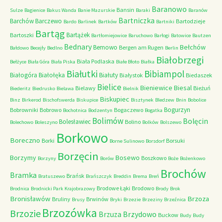
Baranowo
Bansin
Sulze
Bagienice
Bakus Wanda
Banie Mazurskie
Baraki
Baranów
Bartniczka
Barchów
Barczewo
Bartodzieje
Bardo
Barlinek
Bartków
Bartniki
Bartąg
Bartążek
Bartoszki
Bartłomiejowice
Baruchowo
Barłogi
Batowice
Bautzen
Bednary
Bełchów
Bemowo
Bergen am Rugen
Bałdowo
Becejły
Bedlno
Berlin
Białobrzegi
Biała Podlaska
Bełżyce
Biała Góra
Biała Piska
Białe Błoto
Białka
Białutki
Bibiampol
Białogóra
Białołęka
Białuty
Białystok
Biedaszek
Bielice
Bieniewice
Biesal
Bielawy
Bieżuń
Biederitz
Biedrusko
Bielawa
Bielnik
Biskupiec
Binz
Birkerod
Bischofswerda
Biskupice
Bisztynek
Bledzew
Bnin
Bobolice
Bogurzyn
Bobrowniki
Bobrowo
Bogaczewo
Bochotnica
Bodzentyn
Bogatka
Bolimów
Bolęcin
Bolesławiec
Bolino
Bolechowo
Boleszyno
Bolków
Bolszewo
Borkowo
Boreczno
Borki
Borsuki
Borne Sulinowo
Borsdorf
Borzęcin
Borzymy
Bosewo
Boszkowo
Borzyny
Borów
Boże
Bożenkowo
Brochów
Bramka
Brańsk
Bratuszewo
Brańszczyk
Breddin
Brema
Breń
Brodowe Łąki
Brodowo
Brodnica
Brodnicki Park Krajobrazowy
Brody
Brok
Bronisławów
Brzoza
Bruliny
Brwinów
Brusy
Bryki
Brzezie
Brzeziny
Brzeźnica
Brzozówka
Brzozie
Brzydowo
Brzuza
Buckow
Budy
Budy