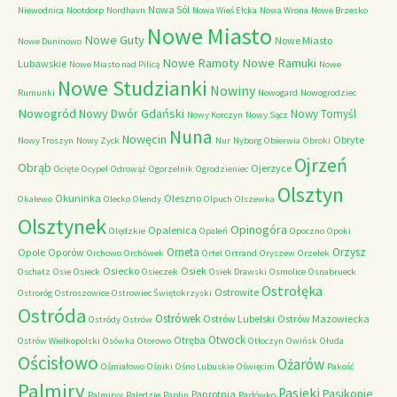
Nowa Sól
Niewodnica
Nootdorp
Nordhavn
Nowa Wieś Ełcka
Nowa Wrona
Nowe Brzesko
Nowe Miasto
Nowe Guty
Nowe Miasto
Nowe Duninowo
Nowe Ramoty
Nowe Ramuki
Lubawskie
Nowe Miasto nad Pilicą
Nowe
Nowe Studzianki
Nowiny
Rumunki
Nowogard
Nowogrodziec
Nowogród
Nowy Dwór Gdański
Nowy Tomyśl
Nowy Korczyn
Nowy Sącz
Nuna
Nowęcin
Obryte
Nowy Troszyn
Nowy Zyck
Nur
Nyborg
Obierwia
Obroki
Ojrzeń
Obrąb
Ojerzyce
Ocięte
Ocypel
Odrowąż
Ogorzelnik
Ogrodzieniec
Olsztyn
Okuninka
Oleszno
Okalewo
Olecko
Olendy
Olpuch
Olszewka
Olsztynek
Opinogóra
Opalenica
Olędzkie
Opaleń
Opoczno
Opoki
Orneta
Orzysz
Opole
Oporów
Orchowo
Orchówek
Ortel
Ortrand
Oryszew
Orzełek
Osiecko
Osiek
Oschatz
Osie
Osieck
Osieczek
Osiek Drawski
Osmolice
Osnabrueck
Ostrołęka
Ostrowite
Ostroróg
Ostroszowice
Ostrowiec Świętokrzyski
Ostróda
Ostrówek
Ostrów Lubelski
Ostrów Mazowiecka
Ostródy
Ostrów
Otwock
Otręba
Ostrów Wielkopolski
Osówka
Otorowo
Otłoczyn
Owińsk
Ołuda
Ościsłowo
Ożarów
Ośmiałowo
Ośniki
Ośno Lubuskie
Oświęcim
Pakość
Palmiry
Pasieki
Pasikonie
Paprotnia
Palmiryy
Palędzie
Paplin
Parłówko