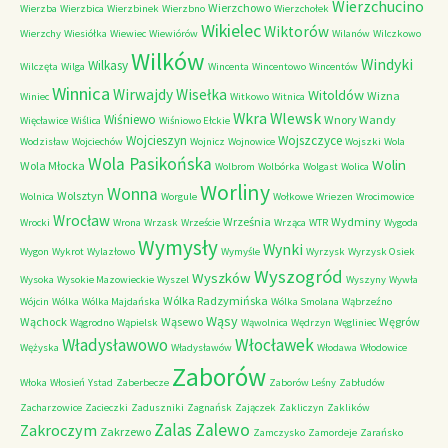
Wierzchucino
Wierzchowo
Wierzba
Wierzbica
Wierzbinek
Wierzbno
Wierzchołek
Wikielec
Wiktorów
Wierzchy
Wiesiółka
Wiewiec
Wiewiórów
Wilanów
Wilczkowo
Wilków
Windyki
Wilkasy
Wilczęta
Wilga
Wincenta
Wincentowo
Wincentów
Winnica
Wirwajdy
Wisełka
Witoldów
Wizna
Winiec
Witkowo
Witnica
Wkra
Wlewsk
Wiśniewo
Wnory Wandy
Więcławice
Wiślica
Wiśniowo Ełckie
Wojcieszyn
Wojszczyce
Wodzisław
Wojciechów
Wojnicz
Wojnowice
Wojszki
Wola
Wola Pasikońska
Wolin
Wola Młocka
Wolbrom
Wolbórka
Wolgast
Wolica
Worliny
Wonna
Wolsztyn
Wolnica
Worgule
Wołkowe
Wriezen
Wrocimowice
Wrocław
Września
Wydminy
Wrocki
Wrona
Wrzask
Wrzeście
Wrząca
WTR
Wygoda
Wymysły
Wynki
Wygon
Wykrot
Wylazłowo
Wymyśle
Wyrzysk
Wyrzysk Osiek
Wyszogród
Wyszków
Wysoka
Wysokie Mazowieckie
Wyszel
Wyszyny
Wywła
Wólka Radzymińska
Wójcin
Wólka
Wólka Majdańska
Wólka Smolana
Wąbrzeźno
Wąsy
Wąchock
Wąsewo
Węgrów
Wągrodno
Wąpielsk
Wąwolnica
Wędrzyn
Węgliniec
Władysławowo
Włocławek
Wężyska
Władysławów
Włodawa
Włodowice
Zaborów
Włoka
Włosień
Ystad
Zaberbecze
Zaborów Leśny
Zabłudów
Zacharzowice
Zacieczki
Zaduszniki
Zagnańsk
Zajączek
Zakliczyn
Zaklików
Zalas
Zalewo
Zakroczym
Zakrzewo
Zamczysko
Zamordeje
Zarańsko