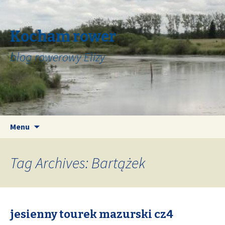
Kocham rower
blog rowerowy Elizy
Skip
Search
Menu
to
for:
content
Tag Archives: Bartążek
jesienny tourek mazurski cz4