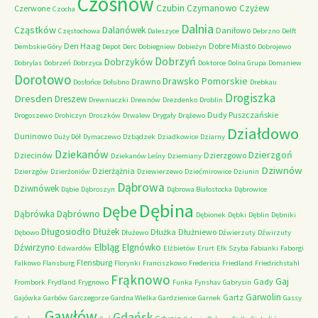
Czosnów
Czubin
Czymanowo
Czyżew
Czerwone
Czocha
Dalnia
Cząstków
Dalanówek
Daniłowo
Częstochowa
Daleszyce
Debrzno
Delft
Den Haag
Dobre Miasto
Dembskie Góry
Depot
Derc
Dobiegniew
Dobieżyn
Dobrojewo
Dobrzyń
Dobrzyków
Dobrylas
Dobrzeń
Dobrzyca
Doktorce
Dolna Grupa
Domaniew
Dorotowo
Drawsko Pomorskie
Drawno
Dosłońce
Dołubno
Drebkau
Drogiszka
Dresden
Dreszew
Drewniaczki
Drewnów
Drezdenko
Droblin
Dudy Puszczańskie
Drogoszewo
Drohiczyn
Droszków
Drwalew
Drygały
Drążewo
Działdowo
Duninowo
Duży Dół
Dymaczewo
Dzbądzek
Dziadkowice
Dziarny
Dziekanów
Dzierzgoń
Dziecinów
Dzierzgowo
Dziekanów Leśny
Dziemiany
Dziwnów
Dzierżążnia
Dzierzgów
Dzierżoniów
Dziewierzewo
Dziećmirowice
Dziunin
Dąbrowa
Dziwnówek
Dąbie
Dąbroszyn
Dąbrowa Białostocka
Dąbrowice
Dębina
Dębe
Dąbrówno
Dąbrówka
Dębionek
Dębki
Dęblin
Dębniki
Długosiodło
Dłużek
Dłużka
Dłużniewo
Dębowo
Dłużewo
Dźwierzuty
Dźwirzuty
Elbląg
Dźwirzyno
Elgnówko
Edwardów
Elżbietów
Erurt
Ełk Szyba
Fabianki
Faborgi
Flensburg
Falkowo
Flansburg
Florynki
Franciszkowo
Fredericia
Friedland
Friedrichstahl
Frąknowo
Gaj
Gady
Frombork
Frydland
Frygnowo
Funka
Fynshav
Gabrysin
Garwolin
Gartz
Gajówka
Garbów
Garczegorze
Gardna Wielka
Gardzienice
Garnek
Gassy
Gawłów
Gdańsk