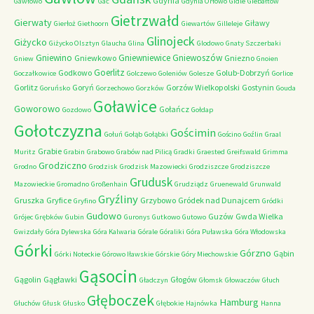
Gdynia
Gawłowo
Gać
Gdynia Orłowo
Gidle
Giebałtów
Gietrzwałd
Gierwaty
Giławy
Gierłoż
Giethoorn
Giewartów
Gilleleje
Glinojeck
Giżycko
Giżycko Olsztyn
Glaucha
Glina
Glodowo
Gnaty Szczerbaki
Gniewino
Gniewniewice
Gniewoszów
Gniewkowo
Gniezno
Gniew
Gnoien
Goerlitz
Godkowo
Golub-Dobrzyń
Goczałkowice
Golczewo
Goleniów
Golesze
Gorlice
Gorlitz
Goryń
Gorzów Wielkopolski
Gostynin
Goruńsko
Gorzechowo
Gorzków
Gouda
Goławice
Goworowo
Gołańcz
Gozdowo
Gołdap
Gołotczyzna
Gościmin
Gołuń
Gołąb
Gołąbki
Gościno
Goźlin
Graal
Grabie
Muritz
Grabin
Grabowo
Grabów nad Pilicą
Gradki
Graested
Greifswald
Grimma
Grodziczno
Grodno
Grodzisk
Grodzisk Mazowiecki
Grodziszcze
Grodziszcze
Grudusk
Mazowieckie
Gromadno
Großenhain
Grudziądz
Gruenewald
Grunwald
Gryźliny
Gruszka
Gryfice
Grzybowo
Gródek nad Dunajcem
Gryfino
Gródki
Gudowo
Guzów
Gwda Wielka
Grójec
Grębków
Gubin
Guronys
Gutkowo
Gutowo
Gwizdały
Góra Dylewska
Góra Kalwaria
Górale
Góraliki
Góra Puławska
Góra Włodowska
Górki
Górzno
Gąbin
Górki Noteckie
Górowo Iławskie
Górskie
Góry Miechowskie
Gąsocin
Gągolin
Gągławki
Głogów
Gładczyn
Głomsk
Głowaczów
Głuch
Głęboczek
Hamburg
Głuchów
Głusk
Głusko
Głębokie
Hajnówka
Hanna