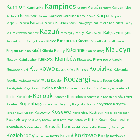
Kampinos
Kamion
Karaś
Kamionka
Karczmisko
Kaputy
Karczew
Karpa
Karniewo
Karolew
Karolino
Karolinowo
Karlsdorf
Karnin
Karpacz
Karwica
Kaunas
Karpniki
Karwia
Karwik
Kawki
Kawęczyn
Kazimierz
Kazimierz Dolny
Kazuń
Kałuszyn
Kałęczyn
Kcynia
Kazimierzowo
Kaznów
Kałeczyny
Kaługa
Kiernozia
Kiezmark
Kielce
Kerszek
Kicin
Kiciny
Kiekrz
Kiełbaski
Kiełkowice
Klaudyn
Kiścinne
Kikół
Kisiny
Kiełpin
Kilonia
Kiełpino
Klampenborg
Klembów
Klekotki
Klewinowo
Klewki
Kleczew
Kleinkoschen
Kleszczów
Klukowo
Kobiałka
Kniewo
Kluczewo
Kluki
Klępsk
Knieja
Kobylanka
Koczargi
Kobyłka
Kociesze
Kocień Wielki
Kociołek
Koczała
Kodeń
Kodrąb
Kolno
Koluszki
Koenigstein
Koge
Kolesin
Komornica
Kompina
Konarzyny
Koniecpol
Konopki
Konin
Konojady
Konradowo
Konotop
Konstancin
Konstantynów Łódzki
Kopenhaga
Korytnica
Korytów
Kopalino
Koronowo
Koryciny
Koryciska
Koryta
Kosewo
Kosewko
Kostrzyn
Korzeniewo
Korzeń
Kostomłoty
Koszajec
Koszalin
Koszelewy
Kotuń
Kowal
Kowalewice
Koszwały
Kosów Lacki
Kotermań
Kotowice
Kowalicha
Kowalewko
Kowalewo
Kowalik
Kownatki
Kownaty
Koziczyn
Kozłowo
Koziebrody
Kozioł
Kozły
Kozin
Kozłówka
Kozienice