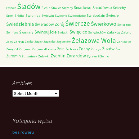
Śladów
Śniadowo
Śniadówko
Śniechy
Łętowo
Ślesin
Śliwice
Ślężany
Świdnica
Świebodzin
Świecie
Śrem
Śródka
Świdwin
Świebno
Świebodzice
Świercze
Świerkowo
Świedziebnia
Świeradów Zdrój
Świerzno
Świnoujście
Święcice
Świniary
Żabi Róg
Żabno
Świniarc
Świątki
Święciechów
Żelazowa Wola
Żaby
Żarzyn
Żarów
Żdżar
Żdżarów
Żegiestów
Żerkowice
Żochy
Żuków
Żnin
Żmigród
Żmijewo
Żmijewo-Podusie
Żochowo
Żubryn
Żur
Żychlin
Żyrardów
Żuromin
Żurominek
Żuławki
Żyrzyn
Żółwino
Archives
Archives
Kategoria wpisu
bez roweru