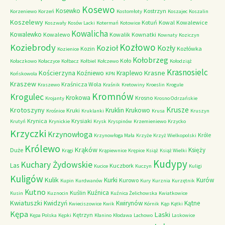
Kosewo
Kosewko
Kostrzyn
Korzeniewo
Korzeń
Kostomłoty
Koszajec
Koszalin
Koszelewy
Kotuń
Kowal
Kowalewice
Koszwały
Kosów Lacki
Kotermań
Kotowice
Kowalicha
Kowalewko
Kowalewo
Kowalik
Kownatki
Kownaty
Koziczyn
Kozłowo
Koziebrody
Kozioł
Kozły
Kozin
Kozłówka
Kozienice
Kołobrzeg
Koło
Kołaczkowo
Kołaczyce
Kołbacz
Kołbiel
Kołczewo
Kołodziąż
Krasnosielc
Kościerzyna
Krasne
Koźniewo
Kraplewo
Końskowola
KPN
Kraszew
Kraśnicza Wola
Kraszewo
Kraśnik
Kretowiny
Kroeslin
Krogule
Kromnów
Krogulec
Krokowa
Krosno
Krojanty
Krosno Odrzańskie
Krusze
Krotoszyny
Kruklin
Krukowo
Kruki
Krośnice
Kruklanki
Krusa
Kruszyn
Krynica
Krysiaki
Krutyń
Krynickie
Krysk
Kryspinów
Krzemieniewo
Krzycko
Krzyczki
Krzynowłoga
Króle
Krzynowłoga Mała
Krzyże
Krzyż Wielkopolski
Królewo
Krąków
Księży
Duże
Krągi
Krąpiewnice
Krępice
Książ
Książ Wielki
Kudypy
Kuchary Żydowskie
Las
Kuczbork
Kucice
Kuczyn
Kuligi
Kuligów
Kulik
Kurki
Kurów
Kurowo
Kupin
Kurdwanów
Kury
Kurznia
Kurzętnik
Kutno
Kuźnica
Kuślin
Kusin
Kuznocin
Kuźnica Żelichowska
Kwiatkowice
Kwiatuszki
Kwidzyń
Kwirynów
Kątne
Kwieciszowice
Kwik
Kórnik
Kąp
Kątki
Kępa
Laski
Kętrzyn
Kępa Polska
Kępki
Kłanino
Kłodawa
Lachowo
Laskowice