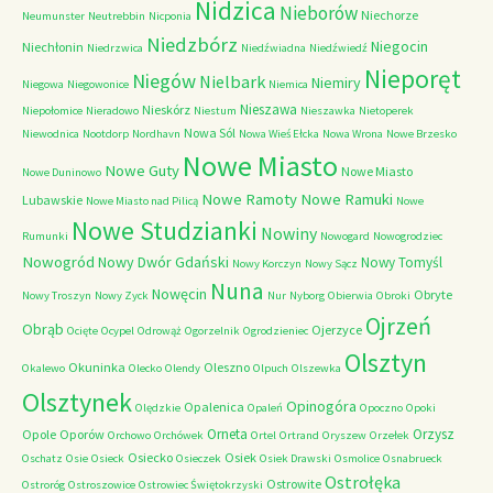
Nidzica
Nieborów
Niechorze
Neumunster
Neutrebbin
Nicponia
Niedzbórz
Niegocin
Niechłonin
Niedrzwica
Niedźwiadna
Niedźwiedź
Nieporęt
Niegów
Nielbark
Niemiry
Niegowa
Niegowonice
Niemica
Nieszawa
Nieskórz
Niepołomice
Nieradowo
Niestum
Nieszawka
Nietoperek
Nowa Sól
Niewodnica
Nootdorp
Nordhavn
Nowa Wieś Ełcka
Nowa Wrona
Nowe Brzesko
Nowe Miasto
Nowe Guty
Nowe Miasto
Nowe Duninowo
Nowe Ramoty
Nowe Ramuki
Lubawskie
Nowe Miasto nad Pilicą
Nowe
Nowe Studzianki
Nowiny
Rumunki
Nowogard
Nowogrodziec
Nowogród
Nowy Dwór Gdański
Nowy Tomyśl
Nowy Korczyn
Nowy Sącz
Nuna
Nowęcin
Obryte
Nowy Troszyn
Nowy Zyck
Nur
Nyborg
Obierwia
Obroki
Ojrzeń
Obrąb
Ojerzyce
Ocięte
Ocypel
Odrowąż
Ogorzelnik
Ogrodzieniec
Olsztyn
Okuninka
Oleszno
Okalewo
Olecko
Olendy
Olpuch
Olszewka
Olsztynek
Opinogóra
Opalenica
Olędzkie
Opaleń
Opoczno
Opoki
Orneta
Orzysz
Opole
Oporów
Orchowo
Orchówek
Ortel
Ortrand
Oryszew
Orzełek
Osiecko
Osiek
Oschatz
Osie
Osieck
Osieczek
Osiek Drawski
Osmolice
Osnabrueck
Ostrołęka
Ostrowite
Ostroróg
Ostroszowice
Ostrowiec Świętokrzyski