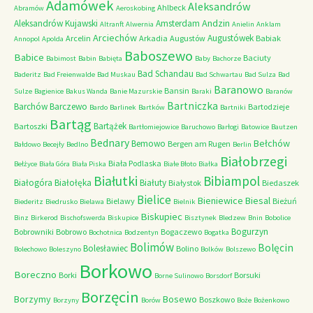
Adamówek
Aleksandrów
Ahlbeck
Abramów
Aeroskobing
Andzin
Aleksandrów Kujawski
Amsterdam
Altranft
Alwernia
Anielin
Anklam
Arciechów
Augustówek
Arcelin
Arkadia
Augustów
Babiak
Annopol
Apolda
Baboszewo
Babice
Baciuty
Babimost
Babin
Babięta
Baby
Bachorze
Bad Schandau
Baderitz
Bad Freienwalde
Bad Muskau
Bad Schwartau
Bad Sulza
Bad
Baranowo
Bansin
Sulze
Bagienice
Bakus Wanda
Banie Mazurskie
Baraki
Baranów
Bartniczka
Barchów
Barczewo
Bartodzieje
Bardo
Barlinek
Bartków
Bartniki
Bartąg
Bartążek
Bartoszki
Bartłomiejowice
Baruchowo
Barłogi
Batowice
Bautzen
Bednary
Bełchów
Bemowo
Bergen am Rugen
Bałdowo
Becejły
Bedlno
Berlin
Białobrzegi
Biała Podlaska
Bełżyce
Biała Góra
Biała Piska
Białe Błoto
Białka
Białutki
Bibiampol
Białogóra
Białołęka
Białuty
Białystok
Biedaszek
Bielice
Bieniewice
Biesal
Bielawy
Bieżuń
Biederitz
Biedrusko
Bielawa
Bielnik
Biskupiec
Binz
Birkerod
Bischofswerda
Biskupice
Bisztynek
Bledzew
Bnin
Bobolice
Bogurzyn
Bobrowniki
Bobrowo
Bogaczewo
Bochotnica
Bodzentyn
Bogatka
Bolimów
Bolęcin
Bolesławiec
Bolino
Bolechowo
Boleszyno
Bolków
Bolszewo
Borkowo
Boreczno
Borki
Borsuki
Borne Sulinowo
Borsdorf
Borzęcin
Borzymy
Bosewo
Boszkowo
Borzyny
Borów
Boże
Bożenkowo