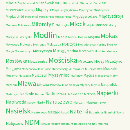
Milanówek
Mikołajów
Miksztal
Milcz
Milicz
Mirsk
Mirzec
Mirów
MISIE
Miączyn
Mistrzewice
Miszory
Miąse
Międzyborów
Międzybór
Międzybórz
Międzyzdroje
Międzywodzie
Międzychód
Międzyleś
Międzyrzec
Międzyrzecz
Mlock
Miłomłyn
Mniszek
Miętków
Miłakowo
Miłostajki
Mlądz
Mochy
Modlin
Mokas
Modła
Mogilno
Moczyska
Moczysko
Modłki
Moeser
Mokrzyce
Mokowo
Mokrzyca
Mokobody
Mokronos
Molibdorzyce
Morliny
Morsko
Morąg
Morzyczyn
Mosina
Mostowo
Moryń
Morzeszczyn
Most Południowy
Mościska
Mostówka
Mrzeżyno
Mroczno
Mrozy
Moszczenica
Muszaki
Mrągowo
Murzynowo
Mszczonów
Muellrose
Muncheberg
Murowaniec
Myszyniec
Myszczyn
Mącice
Muszyna
Myszadła
Myślinów
Mąkoszyce
Mątyki
Mława
Nacpolsk
Mławka
Mężenin
Młochów
Młodzieszyn
Młynary
Młynki
Napierki
Nadkole
Nadole
Nakło nad Notecią
Nadarzyn
Nadma
Nakło
Naruszewo
Napiwoda
Narty
Narzym
Nasiegniewo
Narew
Nasielsk
Naterki
Nastajki
Nasierowo
Natać
Naumburg
Naunhof
Nawra
NDM
Nałęczów
Nerwik
Neubrandenburg
Neufriedland
Neu Mukran