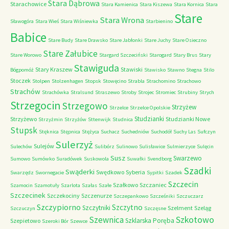
Stara Dąbrowa
Starachowice
Stara Kamienica
Stara Kiszewa
Stara Kornica
Stara
Stare
Stara Wrona
Sławogóra
Stara Wieś
Stara Wiśniewka
Starbienino
Babice
Stare Budy
Stare Drawsko
Stare Jabłonki
Stare Juchy
Stare Osieczno
Stare Załubice
Stare Worowo
Stargard Szczeciński
Starogard
Stary Brus
Stary
Stawiguda
Stary Kraszew
Stawiski
Bógpomóż
Stawisko
Stawno
Stegna
Stilo
Stoczek
Stolpen
Stolzenhagen
Stopsk
Stowęcino
Strabla
Strachomino
Strachowo
Strachów
Strachówka
Stralsund
Straszewo
Stroby
Strojec
Stromiec
Strubiny
Strych
Strzegocin
Strzegowo
Strzyżew
Strzelce
Strzelce Opolskie
Studzianki
Strzyżewo
Studzianki Nowe
Strzyżmin
Strzyżów
Sttenwijk
Studnica
Stupsk
Stęknica
Stępnica
Stężyca
Suchacz
Suchedniów
Suchodół
Suchy Las
Sufczyn
Sulerzyż
Sulejów
Sulechów
Sulibórz
Sulinowo
Sulisławice
Sulmierzyce
Sulęcin
Susz
Swarzewo
Sumowo
Sumówko
Suradówek
Suskowola
Suwałki
Svendborg
Szadki
Swąderki
Swędkowo
Syberia
Swarzędz
Swornegacie
Sypitki
Szadek
Szczecin
Szałkowo
Szczaniec
Szamocin
Szamotuły
Szarlota
Szałas
Szałe
Szczecinek
Szczekociny
Szczenurze
Szczepankowo
Szcześniki
Szczuczarz
Szczypiorno
Szczytno
Szczytniki
Szelment
Szeląg
Szczuczyn
Szczęsne
Szkotowo
Szewnica
Szklarska Poręba
Szepietowo
Szeroki Bór
Szewce