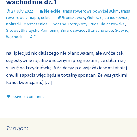
wschodnia dz.1
27 July 2022
kieleckie
,
trasa rowerowa powyżej 80km
,
trasa
rowerowa z mapą
,
uckie
Bronisławów
,
Golesze
,
Januszewice
,
Koluszki
,
Moszczenica
,
Opoczno
,
Petrykozy
,
Ruda Białaczowska
,
Sitowa
,
Skarżysko Kamienna
,
Smardzewice
,
Starachowice
,
Sławno
,
Wąchock
EL
na lipiec już nic dłuższego nie planowałam, ale wróże tak
sugestywnie nęcili słonecznymi prognozami, że dałam się
skusić na trzydniówkę. A że decyzja o wyjeździe w ostatniej
chwili zapadła więc będzie totalny spontan. Ze wszystkimi
konsekwencjami:)
[…]
Leave a comment
Tu byłam