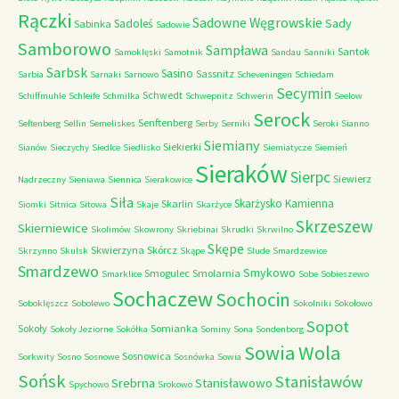
Rączki
Sadowne Węgrowskie
Sady
Sadoleś
Sabinka
Sadowie
Samborowo
Sampława
Santok
Samoklęski
Samotnik
Sandau
Sanniki
Sarbsk
Sasino
Sassnitz
Sarbia
Sarnaki
Sarnowo
Scheveningen
Schiedam
Secymin
Schwedt
Schiffmuhle
Schleife
Schmilka
Schwepnitz
Schwerin
Seelow
Serock
Senftenberg
Seftenberg
Sellin
Semeliskes
Serby
Serniki
Seroki
Sianno
Siemiany
Siekierki
Sianów
Sieczychy
Siedlce
Siedlisko
Siemiatycze
Siemień
Sieraków
Sierpc
Siewierz
Nadrzeczny
Sieniawa
Siennica
Sierakowice
Siła
Skarżysko Kamienna
Skarlin
Siomki
Sitnica
Sitowa
Skaje
Skarżyce
Skrzeszew
Skierniewice
Skolimów
Skowrony
Skriebinai
Skrudki
Skrwilno
Skępe
Skwierzyna
Skórcz
Skrzynno
Skulsk
Skąpe
Slude
Smardzewice
Smardzewo
Smykowo
Smogulec
Smolarnia
Smarklice
Sobe
Sobieszewo
Sochaczew
Sochocin
Soboklęszcz
Sobolewo
Sokolniki
Sokołowo
Sopot
Sokoły
Somianka
Sokoły Jeziorne
Sokółka
Sominy
Sona
Sondenborg
Sowia Wola
Sosnowica
Sorkwity
Sosno
Sosnowe
Sosnówka
Sowia
Sońsk
Stanisławów
Srebrna
Stanisławowo
Spychowo
Srokowo