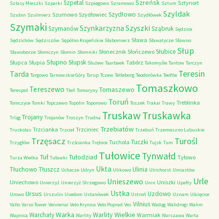
Szreńsk
Szpetal
Sztynort
Szlasy Mieszki
Szparki
Szpiegowo
Szramowo
Sztum
Szyldak
Szydłowo
Szumowo
Szydłowiec
Szubin
Szulmierz
Szydłówek
Szymaki
Szyszki
Szynkarzyzna
Szymanów
Sząbruk
Sędzice
Sława
Sędzichów
Sędziszów
Sępólno Krajeńskie
Słabomierz
Sławatycze
Sławno
Słup
Słubice
Słonecznik
Słończewo
Sławoborze
Słomczyn
Słomin
Słomniki
Słupno
Słupsk
Słupca
Słupia
Tabórz
Służew
Taarbaek
Takomyśle
Tantow
Tarczyn
Teresin
Tarda
Targowo
Tarnowskie Góry
Tarup
Tczew
Telleborg
Teodorówka
Teofile
Tomaszkowo
Tereszewo
Tomaszewo
Terespol
Tleń
Tomaryny
Toruń
Treblinka
Tomczyce
Tomki
Topczewo
Topolin
Toporowo
Toszek
Trakai
Trawy
Truskaw
Truskawka
Trojany
Trląg
Trojanów
Troszyn
Trudna
Trzebiatów
Trzcianka
Trzciniec
Truskolas
Trzciel
Trzebuń
Trzemeszno Lubuskie
Trzęsacz
Turośl
Tuczki
Tuchola
Trzygłów
Trzścianka
Trębice
Tujsk
Tum
Tułowice
Tynwałd
Tuł
Tułodziad
Tyłowo
Turza Wielka
Tuławki
Ukta
Tłuchowo
Tłuszcz
Ulinia
Uchacze
Udryn
Ulikowo
Ulrichorst
Umiastów
Urle
Unieszewo
Uniechowo
Uniszki
Unierzyż
Unierzyż Strzegowo
Unin
Upałty
Ustka
Ursus
Uzdowo
Urowo
Urszulin
Usedom
Ustanówek
Ustroń
Uznam
Uścięcice
Vilnius
Vallo
Varso Tower
Veivieriai
Velo Krynica
Velo Poprad
Ves
Wadąg
Walidrogi
Walim
Warka
Warlity Wielkie
Warchały
Warmiak
Wapnica
Warlity
Warszawa
Warta