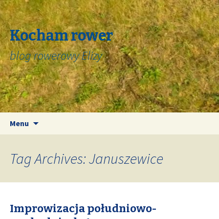
Kocham rower
blog rowerowy Elizy
Skip
Search
Menu
to
for:
content
Tag Archives: Januszewice
Improwizacja południowo-