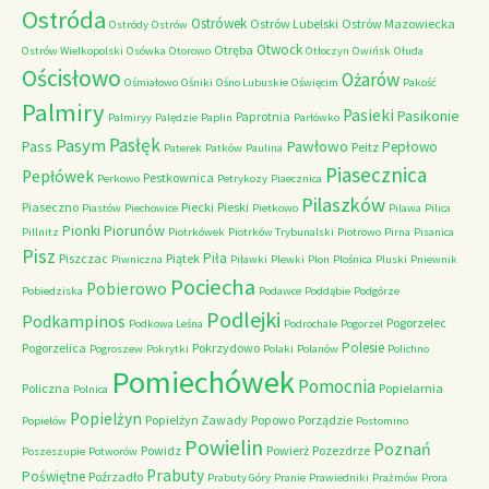
Ostróda
Ostrówek
Ostrów Lubelski
Ostrów Mazowiecka
Ostródy
Ostrów
Otwock
Otręba
Ostrów Wielkopolski
Osówka
Otorowo
Otłoczyn
Owińsk
Ołuda
Ościsłowo
Ożarów
Ośmiałowo
Ośniki
Ośno Lubuskie
Oświęcim
Pakość
Palmiry
Pasieki
Pasikonie
Paprotnia
Palmiryy
Palędzie
Paplin
Parłówko
Pasłęk
Pasym
Pawłowo
Pass
Pepłowo
Peitz
Paterek
Patków
Paulina
Piasecznica
Pepłówek
Pestkownica
Perkowo
Petrykozy
Piaecznica
Pilaszków
Piaseczno
Piecki
Pieski
Piastów
Piechowice
Pietkowo
Pilawa
Pilica
Piorunów
Pionki
Pillnitz
Piotrkówek
Piotrków Trybunalski
Piotrowo
Pirna
Pisanica
Pisz
Piła
Piszczac
Piątek
Piwniczna
Piławki
Plewki
Plon
Plośnica
Pluski
Pniewnik
Pociecha
Pobierowo
Pobiedziska
Podawce
Poddąbie
Podgórze
Podlejki
Podkampinos
Pogorzelec
Podkowa Leśna
Podrochale
Pogorzel
Polesie
Pogorzelica
Pokrzydowo
Pogroszew
Pokrytki
Polaki
Polanów
Polichno
Pomiechówek
Pomocnia
Policzna
Popielarnia
Polnica
Popielżyn
Popielżyn Zawady
Popowo
Porządzie
Popielów
Postomino
Powielin
Poznań
Powidz
Powierż
Pozezdrze
Poszeszupie
Potworów
Prabuty
Poświętne
Poźrzadło
Prabuty Góry
Pranie
Prawiedniki
Prażmów
Prora