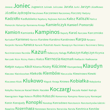
Joniec
Jurzyn
Jurata
Jugowice
Jonava
Julinek
Juliszew
Jurki
Józefkowo
Józefów
Jędrzejów
Kaczorowo
Kaczory
Kaczkowo
Kaczorowy
Kadyny
Kadzidło
Kaliszki
Kalisz
Kadłubówka
Kajetany
Kajkowo
Kalisko
Kalisz
Kamieńczyk
Kamień Pomorski
Pomorski
Kalvarija
Kamienna Knieja
Kampinos
Kamion
Karaś
Kamionka
Karczmisko
Kaputy
Karczew
Karpa
Karniewo
Karolew
Karolino
Karolinowo
Karlsdorf
Karnin
Karpacz
Karwica
Kaunas
Karpniki
Karwia
Karwik
Kawki
Kawęczyn
Kazimierz
Kazimierz Dolny
Kazuń
Kałuszyn
Kałęczyn
Kcynia
Kazimierzowo
Kaznów
Kałeczyny
Kaługa
Kiernozia
Kiezmark
Kielce
Kerszek
Kicin
Kiciny
Kiekrz
Kiełbaski
Kiełkowice
Klaudyn
Kiścinne
Kikół
Kisiny
Kiełpin
Kilonia
Kiełpino
Klampenborg
Klembów
Klekotki
Klewinowo
Klewki
Kleczew
Kleinkoschen
Kleszczów
Klukowo
Kobiałka
Kniewo
Kluczewo
Kluki
Klępsk
Knieja
Kobylanka
Koczargi
Kobyłka
Kociesze
Kocień Wielki
Kociołek
Koczała
Kodeń
Kodrąb
Kolno
Koluszki
Koenigstein
Koge
Kolesin
Komornica
Kompina
Konarzyny
Koniecpol
Konopki
Konin
Konojady
Konradowo
Konotop
Konstancin
Konstantynów Łódzki
Kopenhaga
Korytnica
Korytów
Kopalino
Koronowo
Koryciny
Koryciska
Koryta