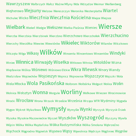
Wawrzyszew
Wałbrzych
Wałcz
Ważne Młyny
Wda
Wdzydze
Weimar
Weißenberg
Wejsuny
Wiartel
Wejherowo
Welzow
Wereszczyn
Weronika
Westerplatte
Wieczfnia Kościelna
Wieczfnia
Wicko
Wichulec
Wiejce
Wiejsce
Wiersze
Wielbark
Wieliszew
Wieniec
Wieleń
Wielgie
Wielka Piaśnica
Wierzchucino
Wierzchowo
Wierzba
Wierzbica
Wierzbinek
Wierzbno
Wierzchołek
Wikielec
Wiktorów
Wierzchy
Wiesiółka
Wiewiec
Wiewiórów
Wilanów
Wilczkowo
Wilków
Windyki
Wilkasy
Wilczęta
Wilga
Wincenta
Wincentowo
Wincentów
Winnica
Wirwajdy
Wisełka
Witoldów
Wizna
Winiec
Witkowo
Witnica
Wkra
Wlewsk
Wiśniewo
Wnory Wandy
Więcławice
Wiślica
Wiśniowo Ełckie
Wojcieszyn
Wojszczyce
Wodzisław
Wojciechów
Wojnicz
Wojnowice
Wojszki
Wola
Wola Pasikońska
Wolin
Wola Młocka
Wolbrom
Wolbórka
Wolgast
Wolica
Worliny
Wonna
Wolsztyn
Wolnica
Worgule
Wołkowe
Wriezen
Wrocimowice
Wrocław
Września
Wydminy
Wrocki
Wrona
Wrzask
Wrzeście
Wrząca
WTR
Wygoda
Wymysły
Wynki
Wygon
Wykrot
Wylazłowo
Wymyśle
Wyrzysk
Wyrzysk Osiek
Wyszogród
Wyszków
Wysoka
Wysokie Mazowieckie
Wyszel
Wyszyny
Wywła
Wólka Radzymińska
Wójcin
Wólka
Wólka Majdańska
Wólka Smolana
Wąbrzeźno
Wąsy
Wąchock
Wąsewo
Węgrów
Wągrodno
Wąpielsk
Wąwolnica
Wędrzyn
Węgliniec