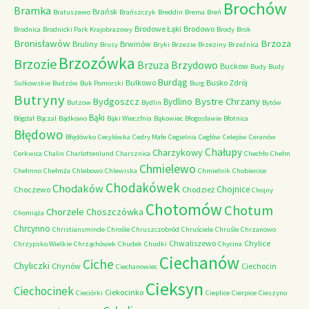
Brochów
Bramka
Brańsk
Bratuszewo
Brańszczyk
Breddin
Brema
Breń
Brodowe Łąki
Brodowo
Brodnica
Brodnicki Park Krajobrazowy
Brody
Brok
Bronisławów
Brzoza
Bruliny
Brwinów
Brusy
Bryki
Brzezie
Brzeziny
Brzeźnica
Brzozówka
Brzozie
Brzydowo
Brzuza
Buckow
Budy
Budy
Burdąg
Bulkowo
Busko Zdrój
Sulkowskie
Budzów
Buk Pomorski
Burg
Butryny
Bystre Chrzany
Bydgoszcz
Bydlino
Butzow
Bydlin
Bytów
Bąki
Bógdał
Bączal
Bądkowo
Bąki Wieczfnia
Bąkowiec
Błogosławie
Błotnica
Błędowo
Błędówko
Cecylówka
Cedry Małe
Cegielnia
Cegłów
Celejów
Ceranów
Chałupy
Charzykowy
Cerkwica
Chalin
Charlottenlund
Charsznica
Chechło
Chełm
Chmielewo
Chełmno
Chełmża
Chlebowo
Chlewiska
Chmielnik
Chobienice
Chodakówek
Chodaków
Chojnice
Choczewo
Chodzież
Chojny
Chotomów
Chotum
Chorzele
Choszczówka
Chomiąża
Chrcynno
Christiansminde
Chrośle
Chruszczobród
Chruściele
Chruśle
Chrzanowo
Chwaliszewo
Chylice
Chrzypsko Wielkie
Chrząchówek
Chudek
Chudki
Chycina
Ciechanów
Ciche
Chyliczki
Chynów
Ciechocin
Ciechanowiec
Cieksyn
Ciechocinek
Ciekocinko
Cieciórki
Cieplice
Cierpice
Cieszyno