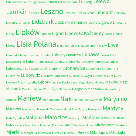
Lelewo
Leipzig
Leiden
Latchorzew
Lauta
Legionowo
Leidschendam
Leszno
Leoncin
Liberadz
Leszcz
Leśna
Lewków
Leśno
Libiszów
Lidzbark
Ligowo
Lidzbark Warmiński
Lichtajny
Linówno
Licheń
Lieske
Lipków
Lipno
Lipowiec Kościelny
Lipiny
Lipniak
Lipsk
Lipusz
Lisia Polana
Liwa
Lipów
Lisi Ogon
Liski
Liszyno
Litwinki
Liw
Lubawa
Lubajny
Lubartów
Lommatsch
Lommatzsch
Loretto
Lubań
Lubań
Lubicz
Lubeka
Nowogrodziec
Lubiatowo
Lubiechów
Lubiejew
Lubiejewo
Lubiel
Lubniewice
Lubomin
Lublin
Lubieszewo
Lublewko
Lubmin
Lubomierz
Lubowidz
Luszyn
Lubomino
Lucynów
Lundeborg
Lusowo
Lusławice
Luta
Lutry
Maków Maz.
Lębork
Lwówek Śląski
Lyndby
Lędzin
Macierzysz
Magdeburg
Maków
Malbork
Malużyn
Margonin
Marianów
Malchin
Malmo
Mareczki
Marienburg
Mariew
Marynino
Marki
Schloss
Marijampole
Marlow
Martwa Wisła
Małdyty
Marzewo
Marzęcino
Marózek
Maszewo
Matyldów
Matyty
Maurycew
Małocice
Małkinia
Mańki
Mdzewo
Meißen
Małe Cybulice
Małyszyn
Miedniewice
Miechów
Melibdorzyce
Mescherin
Miastko
Michrów
Mieczkowo
Mielnica
Mierki
Mikołajew
Mikołajki
Mieszki
Mierziączka
Mierzwin
Mierzyn
Mieszaki