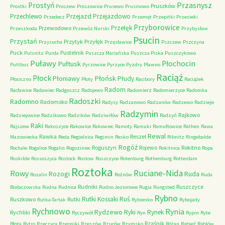
Przasnysz
Prostyń
Pruszków
Prostki
Proszew
Proszowice
Prusewo
Prusinowo
Przechlewo
Przejazd
Przejazdowo
Przedecz
Przemęt
Przepitki
Przesieki
Przyborowice
Przełęk
Przewodowo
Przeszkoda
Przewóz Nurski
Przybysław
Psucin
Przystań
Przytyk
Przyłęk
Przysucha
Przęsławice
Pszczew
Pszczyna
Puck
Pustelnik
Pulsnitz
Purda
Puszcza Mariańska
Puszcza Piska
Puszczykowo
Puławy
Pułtusk
Płochocin
Puttbus
Pyrzowice
Pyrzyce
Pyzdry
Pławno
Raciąż
Płock
Płońsk
Płoniawy
Płudy
Płociczno
Płoty
Racibory
Raciążek
Radom
Racławice
Radawiec
Radgoszcz
Radojewo
Radomierz
Radomierzyce
Radomka
Radoszki
Radomno
Radomsko
Radysy
Radzanowo
Radzanów
Radzewo
Radzieje
Radzymin
Rajkowo
Radziejowice
Radzikowo
Radzików
Radziwiłów
Radzyń
Raki
Rajszew
Rakoszyce
Rakowice
Rakowiec
Ramoty
Ramuki
Ramułtowice
Rathen
Rawa
Rewal
Rawka
Reszel
Mazowiecka
Reda
Regielnica
Regimin
Resko
Ribnitz
Ringebalde
Rogóż
Roguszyn
Rojewo
Rokitno
Rochale
Rogalice
Rogalin
Rogoziniec
Rokitnica
Ropa
Roskilde
Rossoszyca
Rostock
Rostow
Roszczyce
Rotenburg
Rothenburg
Rotterdam
Roztoka
Ruciane-Nida
Rowy
Rozogi
Ruda
Rozalin
Rożnów
Ruda
Rudniki
Ruszczyce
Białaczowska
Rudna
Rudnica
Rudno Jeziorowe
Rugia
Rungsted
Rybno
Ruś
Rutki Kossaki
Ruszkowo
Rutki
Rutka-Tartak
Rybienko
Rybojady
Rychnowo
Rynia
Rydzewo
Ryki
Rynek
Rychliki
Ryczywół
Ryn
Rypin
Ryte
Rząśnik
Błota
Rytro
Rzeczyca
Rzepniki
Rzeszów
Rzuców
Rzymsko
Różan
Rąbież
Rąblów