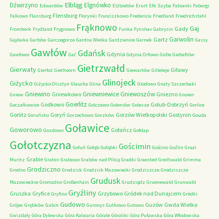
Elbląg
Dźwirzyno
Elgnówko
Edwardów
Elżbietów
Erurt
Ełk Szyba
Fabianki
Faborgi
Flensburg
Falkowo
Flansburg
Florynki
Franciszkowo
Fredericia
Friedland
Friedrichstahl
Frąknowo
Gaj
Gady
Frombork
Frydland
Frygnowo
Funka
Fynshav
Gabrysin
Garwolin
Gartz
Gajówka
Garbów
Garczegorze
Gardna Wielka
Gardzienice
Garnek
Gassy
Gawłów
Gdańsk
Gdynia
Gawłowo
Gać
Gdynia Orłowo
Gidle
Giebałtów
Gietrzwałd
Gierwaty
Giławy
Gierłoż
Giethoorn
Giewartów
Gilleleje
Glinojeck
Giżycko
Giżycko Olsztyn
Glaucha
Glina
Glodowo
Gnaty Szczerbaki
Gniewino
Gniewniewice
Gniewoszów
Gniewkowo
Gniezno
Gniew
Gnoien
Goerlitz
Godkowo
Golub-Dobrzyń
Goczałkowice
Golczewo
Goleniów
Golesze
Gorlice
Gorlitz
Goryń
Gorzów Wielkopolski
Gostynin
Goruńsko
Gorzechowo
Gorzków
Gouda
Goławice
Goworowo
Gołańcz
Gozdowo
Gołdap
Gołotczyzna
Gościmin
Gołuń
Gołąb
Gołąbki
Gościno
Goźlin
Graal
Grabie
Muritz
Grabin
Grabowo
Grabów nad Pilicą
Gradki
Graested
Greifswald
Grimma
Grodziczno
Grodno
Grodzisk
Grodzisk Mazowiecki
Grodziszcze
Grodziszcze
Grudusk
Mazowieckie
Gromadno
Großenhain
Grudziądz
Gruenewald
Grunwald
Gryźliny
Gruszka
Gryfice
Grzybowo
Gródek nad Dunajcem
Gryfino
Gródki
Gudowo
Guzów
Gwda Wielka
Grójec
Grębków
Gubin
Guronys
Gutkowo
Gutowo
Gwizdały
Góra Dylewska
Góra Kalwaria
Górale
Góraliki
Góra Puławska
Góra Włodowska