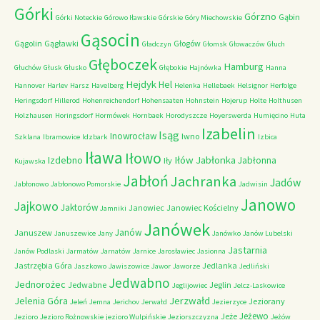
Górki
Górzno
Gąbin
Górki Noteckie
Górowo Iławskie
Górskie
Góry Miechowskie
Gąsocin
Gągolin
Gągławki
Głogów
Gładczyn
Głomsk
Głowaczów
Głuch
Głęboczek
Hamburg
Głuchów
Głusk
Głusko
Głębokie
Hajnówka
Hanna
Hejdyk
Hel
Hannover
Harlev
Harsz
Havelberg
Helenka
Hellebaek
Helsignor
Herfolge
Heringsdorf
Hillerod
Hohenreichendorf
Hohensaaten
Hohnstein
Hojerup
Holte
Holthusen
Holzhausen
Horingsdorf
Hormówek
Hornbaek
Horodyszcze
Hoyerswerda
Humięcino
Huta
Izabelin
Isąg
Inowrocław
Iwno
Szklana
Ibramowice
Idzbark
Izbica
Iława
Iłowo
Iłów
Jabłonka
Izdebno
Jabłonna
Iły
Kujawska
Jabłoń
Jachranka
Jadów
Jabłonowo
Jabłonowo Pomorskie
Jadwisin
Janowo
Jajkowo
Jaktorów
Janowiec
Janowiec Kościelny
Jamniki
Janówek
Janów
Januszew
Januszewice
Jany
Janówko
Janów Lubelski
Jastarnia
Janów Podlaski
Jarmatów
Jarnatów
Jarnice
Jarosławiec
Jasionna
Jastrzębia Góra
Jedlanka
Jaszkowo
Jawiszowice
Jawor
Jaworze
Jedliński
Jedwabno
Jednorożec
Jedwabne
Jeglin
Jeglijowiec
Jelcz-Laskowice
Jerzwałd
Jelenia Góra
Jeziorany
Jeleń
Jemna
Jerichov
Jerwałd
Jezierzyce
Jeżewo
Jeże
Jezioro
Jezioro Rożnowskie
jezioro Wulpińskie
Jeziorszczyzna
Jeżów