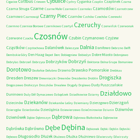
Cybulice
Cottbus
Cyganka
Czaplinek
Cigacice
Criewen
Cychry
Czaplin
Czarna
Czarne
Czarnostów
Czarna Struga
Czarne Małe
Czarnocin
Czarnolas
Czarnotrzew
Czarny Piec
Czarnowo
Czarnów
Czarnowąż
Czchów
Czechów
Czerewki
Czeruchy
Czermno
Czernice Borowe
Czernikowo
Czertyń
Czerwińsk
Czerwonak
Czosnów
Czubin
Czymanowo
Czyżew
Czerwone
Czocha
Dalnia
Cząstków
Dalanówek
Daniłowo
Częstochowa
Daleszyce
Debrzno
Delft
Den Haag
Dobre Miasto
Dembskie Góry
Depot
Derc
Dobiegniew
Dobieżyn
Dobrojewo
Dobrzyń
Dobrzyków
Dobrylas
Dobrzeń
Dobrzyca
Doktorce
Dolna Grupa
Domaniew
Dorotowo
Drawsko Pomorskie
Drawno
Dosłońce
Dołubno
Drebkau
Drogiszka
Dresden
Dreszew
Drewniaczki
Drewnów
Drezdenko
Droblin
Dudy Puszczańskie
Drogoszewo
Drohiczyn
Droszków
Drwalew
Drygały
Drążewo
Działdowo
Duninowo
Duży Dół
Dymaczewo
Dzbądzek
Dziadkowice
Dziarny
Dziekanów
Dzierzgoń
Dziecinów
Dzierzgowo
Dziekanów Leśny
Dziemiany
Dziwnów
Dzierżążnia
Dzierzgów
Dzierżoniów
Dziewierzewo
Dziećmirowice
Dziunin
Dąbrowa
Dziwnówek
Dąbie
Dąbroszyn
Dąbrowa Białostocka
Dąbrowice
Dębina
Dębe
Dąbrówno
Dąbrówka
Dębionek
Dębki
Dęblin
Dębniki
Długosiodło
Dłużek
Dłużka
Dłużniewo
Dębowo
Dłużewo
Dźwierzuty
Dźwirzuty