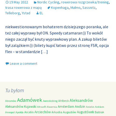
19 May 2022
Nordic Cycling
,
rowerowa rozgrzewka/trening
,
trasa rowerowa z mapą
Kopenhaga
,
Malmo
,
Sassnitz
,
Telleborg
,
Ystad
EL
niekwestionowanym bohaterem dzisiejszego poranka, ale
też całej wyprawy był ON. Speedy catamaran:)) To wokół
niego zaczął być knuty wyprawkowy plan. A zakup biletów
był zalążkiem:)) (bilety kupić łatwo przez stronę FSR, opcja
flex – w standardzie
[…]
Leave a comment
Tu byłam
Adamówek
Aleksandrów
Ahlbeck
Abramów
Aeroskobing
Andzin
Aleksandrów Kujawski
Amsterdam
Altranft
Alwernia
Anielin
Anklam
Arciechów
Augustówek
Arcelin
Arkadia
Augustów
Babiak
Annopol
Apolda