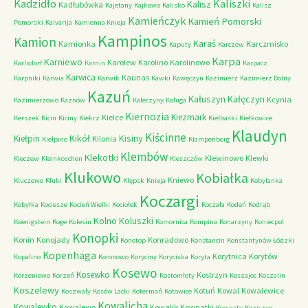
Kadzidło
Kaliszki
Kalisz
Kadłubówka
Kajetany
Kajkowo
Kalisko
Kalisz
Kamieńczyk
Kamień Pomorski
Pomorski
Kalvarija
Kamienna Knieja
Kampinos
Kamion
Karaś
Kamionka
Karczmisko
Kaputy
Karczew
Karpa
Karniewo
Karolew
Karolino
Karolinowo
Karlsdorf
Karnin
Karpacz
Karwica
Kaunas
Karpniki
Karwia
Karwik
Kawki
Kawęczyn
Kazimierz
Kazimierz Dolny
Kazuń
Kałuszyn
Kałęczyn
Kcynia
Kazimierzowo
Kaznów
Kałeczyny
Kaługa
Kiernozia
Kiezmark
Kielce
Kerszek
Kicin
Kiciny
Kiekrz
Kiełbaski
Kiełkowice
Klaudyn
Kiścinne
Kikół
Kisiny
Kiełpin
Kilonia
Kiełpino
Klampenborg
Klembów
Klekotki
Klewinowo
Klewki
Kleczew
Kleinkoschen
Kleszczów
Klukowo
Kobiałka
Kniewo
Kluczewo
Kluki
Klępsk
Knieja
Kobylanka
Koczargi
Kobyłka
Kociesze
Kocień Wielki
Kociołek
Koczała
Kodeń
Kodrąb
Kolno
Koluszki
Koenigstein
Koge
Kolesin
Komornica
Kompina
Konarzyny
Koniecpol
Konopki
Konin
Konojady
Konradowo
Konotop
Konstancin
Konstantynów Łódzki
Kopenhaga
Korytnica
Korytów
Kopalino
Koronowo
Koryciny
Koryciska
Koryta
Kosewo
Kosewko
Kostrzyn
Korzeniewo
Korzeń
Kostomłoty
Koszajec
Koszalin
Koszelewy
Kotuń
Kowal
Kowalewice
Koszwały
Kosów Lacki
Kotermań
Kotowice
Kowalicha
Kowalewko
Kowalewo
Kowalik
Kownatki
Kownaty
Koziczyn