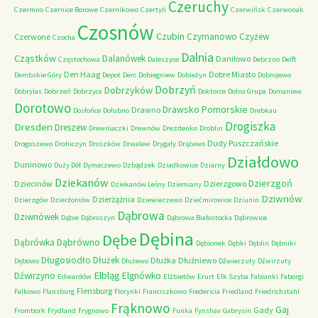
Czeruchy
Czermno
Czernice Borowe
Czernikowo
Czertyń
Czerwińsk
Czerwonak
Czosnów
Czubin
Czymanowo
Czyżew
Czerwone
Czocha
Dalnia
Cząstków
Dalanówek
Daniłowo
Częstochowa
Daleszyce
Debrzno
Delft
Den Haag
Dobre Miasto
Dembskie Góry
Depot
Derc
Dobiegniew
Dobieżyn
Dobrojewo
Dobrzyń
Dobrzyków
Dobrylas
Dobrzeń
Dobrzyca
Doktorce
Dolna Grupa
Domaniew
Dorotowo
Drawsko Pomorskie
Drawno
Dosłońce
Dołubno
Drebkau
Drogiszka
Dresden
Dreszew
Drewniaczki
Drewnów
Drezdenko
Droblin
Dudy Puszczańskie
Drogoszewo
Drohiczyn
Droszków
Drwalew
Drygały
Drążewo
Działdowo
Duninowo
Duży Dół
Dymaczewo
Dzbądzek
Dziadkowice
Dziarny
Dziekanów
Dzierzgoń
Dziecinów
Dzierzgowo
Dziekanów Leśny
Dziemiany
Dziwnów
Dzierżążnia
Dzierzgów
Dzierżoniów
Dziewierzewo
Dziećmirowice
Dziunin
Dąbrowa
Dziwnówek
Dąbie
Dąbroszyn
Dąbrowa Białostocka
Dąbrowice
Dębina
Dębe
Dąbrówno
Dąbrówka
Dębionek
Dębki
Dęblin
Dębniki
Długosiodło
Dłużek
Dłużka
Dłużniewo
Dębowo
Dłużewo
Dźwierzuty
Dźwirzuty
Elbląg
Dźwirzyno
Elgnówko
Edwardów
Elżbietów
Erurt
Ełk Szyba
Fabianki
Faborgi
Flensburg
Falkowo
Flansburg
Florynki
Franciszkowo
Fredericia
Friedland
Friedrichstahl
Frąknowo
Gaj
Gady
Frombork
Frydland
Frygnowo
Funka
Fynshav
Gabrysin