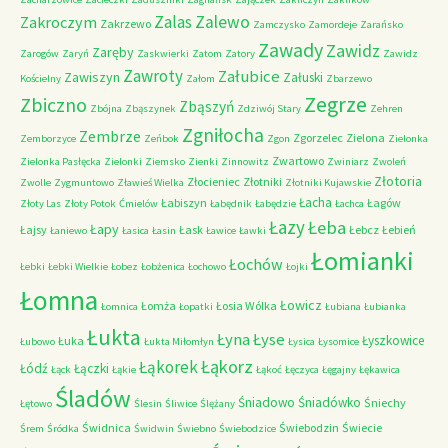
Zalas
Zalewo
Zakroczym
Zakrzewo
Zamczysko
Zamordeje
Zarańsko
Zawady
Zawidz
Zaręby
Zarogów
Zaryń
Zaskwierki
Zatom
Zatory
Zawidz
Zawroty
Załubice
Zawiszyn
Załuski
Kościelny
Załom
Zbarzewo
Zegrze
Zbiczno
Zbąszyń
Zbójna
Zbąszynek
Zdziwój Stary
Zehren
Zgniłocha
Zembrze
Zgorzelec
Zielona
Zemborzyce
Zeńbok
Zgon
Zielonka
Zwartowo
Zielonka Pasłęcka
Zielonki
Ziemsko
Zienki
Zinnowitz
Zwiniarz
Zwoleń
Złotoria
Złocieniec
Złotniki
Zwolle
Zygmuntowo
Zławieś Wielka
Złotniki Kujawskie
Łacha
Łabiszyn
Łagów
Złoty Las
Złoty Potok
Ćmielów
Łabędnik
Łabędzie
Łachca
Łazy
Łeba
Łapy
Łajsy
Łask
Łebcz
Łebień
Łaniewo
Łasica
Łasin
Ławice
Ławki
Łomianki
Łochów
Łebki
Łebki Wielkie
Łobez
Łobżenica
Łochowo
Łojki
Łomna
Łowicz
Łomża
Łosia Wólka
Łomnica
Łopatki
Łubiana
Łubianka
Łukta
Łyna
Łyse
Łyszkowice
Łuka
Łubowo
Łukta Miłomłyn
Łysica
Łysomice
Łąkorz
Łąkorek
Łódź
Łączki
Łąck
Łąkie
Łąkoć
Łęczyca
Łęgajny
Łękawica
Śladów
Śniadowo
Śniadówko
Śniechy
Łętowo
Ślesin
Śliwice
Ślężany
Świdnica
Świebodzin
Świecie
Śrem
Śródka
Świdwin
Świebno
Świebodzice