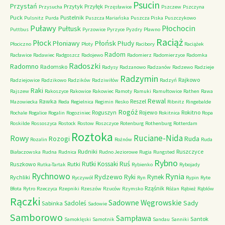
Psucin
Przystań
Przytyk
Przyłęk
Przysucha
Przęsławice
Pszczew
Pszczyna
Puck
Pustelnik
Pulsnitz
Purda
Puszcza Mariańska
Puszcza Piska
Puszczykowo
Puławy
Pułtusk
Płochocin
Puttbus
Pyrzowice
Pyrzyce
Pyzdry
Pławno
Raciąż
Płock
Płońsk
Płoniawy
Płudy
Płociczno
Płoty
Racibory
Raciążek
Radom
Racławice
Radawiec
Radgoszcz
Radojewo
Radomierz
Radomierzyce
Radomka
Radoszki
Radomno
Radomsko
Radysy
Radzanowo
Radzanów
Radzewo
Radzieje
Radzymin
Rajkowo
Radziejowice
Radzikowo
Radzików
Radziwiłów
Radzyń
Raki
Rajszew
Rakoszyce
Rakowice
Rakowiec
Ramoty
Ramuki
Ramułtowice
Rathen
Rawa
Rewal
Rawka
Reszel
Mazowiecka
Reda
Regielnica
Regimin
Resko
Ribnitz
Ringebalde
Rogóż
Roguszyn
Rojewo
Rokitno
Rochale
Rogalice
Rogalin
Rogoziniec
Rokitnica
Ropa
Roskilde
Rossoszyca
Rostock
Rostow
Roszczyce
Rotenburg
Rothenburg
Rotterdam
Roztoka
Ruciane-Nida
Rowy
Rozogi
Ruda
Rozalin
Rożnów
Ruda
Rudniki
Ruszczyce
Białaczowska
Rudna
Rudnica
Rudno Jeziorowe
Rugia
Rungsted
Rybno
Ruś
Rutki Kossaki
Ruszkowo
Rutki
Rutka-Tartak
Rybienko
Rybojady
Rychnowo
Rynia
Rydzewo
Ryki
Rynek
Rychliki
Ryczywół
Ryn
Rypin
Ryte
Rząśnik
Błota
Rytro
Rzeczyca
Rzepniki
Rzeszów
Rzuców
Rzymsko
Różan
Rąbież
Rąblów
Rączki
Sadowne Węgrowskie
Sady
Sadoleś
Sabinka
Sadowie
Samborowo
Sampława
Santok
Samoklęski
Samotnik
Sandau
Sanniki