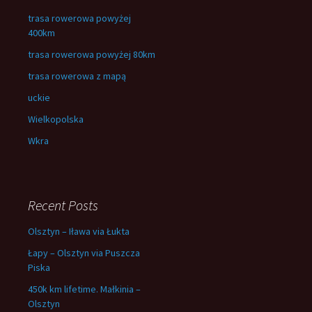
trasa rowerowa powyżej
400km
trasa rowerowa powyżej 80km
trasa rowerowa z mapą
uckie
Wielkopolska
Wkra
Recent Posts
Olsztyn – Iława via Łukta
Łapy – Olsztyn via Puszcza
Piska
450k km lifetime. Małkinia –
Olsztyn