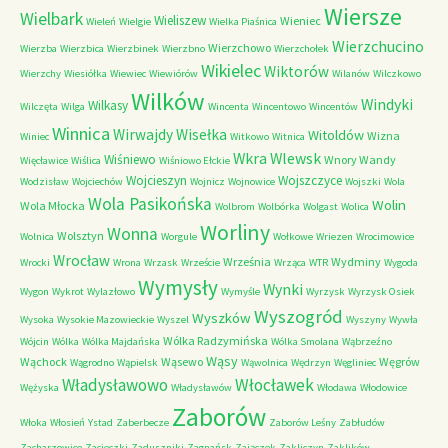
Wiersze
Wielbark
Wieliszew
Wieniec
Wieleń
Wielgie
Wielka Piaśnica
Wierzchucino
Wierzchowo
Wierzba
Wierzbica
Wierzbinek
Wierzbno
Wierzchołek
Wikielec
Wiktorów
Wierzchy
Wiesiółka
Wiewiec
Wiewiórów
Wilanów
Wilczkowo
Wilków
Windyki
Wilkasy
Wilczęta
Wilga
Wincenta
Wincentowo
Wincentów
Winnica
Wirwajdy
Wisełka
Witoldów
Wizna
Winiec
Witkowo
Witnica
Wkra
Wlewsk
Wiśniewo
Wnory Wandy
Więcławice
Wiślica
Wiśniowo Ełckie
Wojcieszyn
Wojszczyce
Wodzisław
Wojciechów
Wojnicz
Wojnowice
Wojszki
Wola
Wola Pasikońska
Wolin
Wola Młocka
Wolbrom
Wolbórka
Wolgast
Wolica
Worliny
Wonna
Wolsztyn
Wolnica
Worgule
Wołkowe
Wriezen
Wrocimowice
Wrocław
Września
Wydminy
Wrocki
Wrona
Wrzask
Wrzeście
Wrząca
WTR
Wygoda
Wymysły
Wynki
Wygon
Wykrot
Wylazłowo
Wymyśle
Wyrzysk
Wyrzysk Osiek
Wyszogród
Wyszków
Wysoka
Wysokie Mazowieckie
Wyszel
Wyszyny
Wywła
Wólka Radzymińska
Wójcin
Wólka
Wólka Majdańska
Wólka Smolana
Wąbrzeźno
Wąsy
Wąchock
Wąsewo
Węgrów
Wągrodno
Wąpielsk
Wąwolnica
Wędrzyn
Węgliniec
Władysławowo
Włocławek
Wężyska
Władysławów
Włodawa
Włodowice
Zaborów
Włoka
Włosień
Ystad
Zaberbecze
Zaborów Leśny
Zabłudów
Zacharzowice
Zacieczki
Zaduszniki
Zagnańsk
Zajączek
Zakliczyn
Zaklików