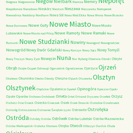
Nieporęt
Niegów
Nielbark
Niemiry
Niegowa
Niegowonice
Niemica
Nieszawa
Nieskórz
Niepołomice
Nieradowo
Niestum
Nieszawka
Nietoperek
Nowa Sól
Niewodnica
Nootdorp
Nordhavn
Nowa Wieś Ełcka
Nowa Wrona
Nowe Brzesko
Nowe Miasto
Nowe Guty
Nowe Miasto
Nowe Duninowo
Nowe Ramoty
Nowe Ramuki
Lubawskie
Nowe Miasto nad Pilicą
Nowe
Nowe Studzianki
Nowiny
Rumunki
Nowogard
Nowogrodziec
Nowogród
Nowy Dwór Gdański
Nowy Tomyśl
Nowy Korczyn
Nowy Sącz
Nuna
Nowęcin
Obryte
Nowy Troszyn
Nowy Zyck
Nur
Nyborg
Obierwia
Obroki
Ojrzeń
Obrąb
Ojerzyce
Ocięte
Ocypel
Odrowąż
Ogorzelnik
Ogrodzieniec
Olsztyn
Okuninka
Oleszno
Okalewo
Olecko
Olendy
Olpuch
Olszewka
Olsztynek
Opinogóra
Opalenica
Olędzkie
Opaleń
Opoczno
Opoki
Orneta
Orzysz
Opole
Oporów
Orchowo
Orchówek
Ortel
Ortrand
Oryszew
Orzełek
Osiecko
Osiek
Oschatz
Osie
Osieck
Osieczek
Osiek Drawski
Osmolice
Osnabrueck
Ostrołęka
Ostrowite
Ostroróg
Ostroszowice
Ostrowiec Świętokrzyski
Ostróda
Ostrówek
Ostrów Lubelski
Ostrów Mazowiecka
Ostródy
Ostrów
Otwock
Otręba
Ostrów Wielkopolski
Osówka
Otorowo
Otłoczyn
Owińsk
Ołuda