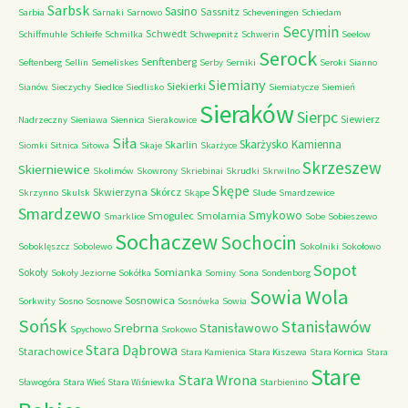
Sarbsk
Sasino
Sassnitz
Sarbia
Sarnaki
Sarnowo
Scheveningen
Schiedam
Secymin
Schwedt
Schiffmuhle
Schleife
Schmilka
Schwepnitz
Schwerin
Seelow
Serock
Senftenberg
Seftenberg
Sellin
Semeliskes
Serby
Serniki
Seroki
Sianno
Siemiany
Siekierki
Sianów
Sieczychy
Siedlce
Siedlisko
Siemiatycze
Siemień
Sieraków
Sierpc
Siewierz
Nadrzeczny
Sieniawa
Siennica
Sierakowice
Siła
Skarżysko Kamienna
Skarlin
Siomki
Sitnica
Sitowa
Skaje
Skarżyce
Skrzeszew
Skierniewice
Skolimów
Skowrony
Skriebinai
Skrudki
Skrwilno
Skępe
Skwierzyna
Skórcz
Skrzynno
Skulsk
Skąpe
Slude
Smardzewice
Smardzewo
Smykowo
Smogulec
Smolarnia
Smarklice
Sobe
Sobieszewo
Sochaczew
Sochocin
Soboklęszcz
Sobolewo
Sokolniki
Sokołowo
Sopot
Sokoły
Somianka
Sokoły Jeziorne
Sokółka
Sominy
Sona
Sondenborg
Sowia Wola
Sosnowica
Sorkwity
Sosno
Sosnowe
Sosnówka
Sowia
Sońsk
Stanisławów
Srebrna
Stanisławowo
Spychowo
Srokowo
Stara Dąbrowa
Starachowice
Stara Kamienica
Stara Kiszewa
Stara Kornica
Stara
Stare
Stara Wrona
Sławogóra
Stara Wieś
Stara Wiśniewka
Starbienino