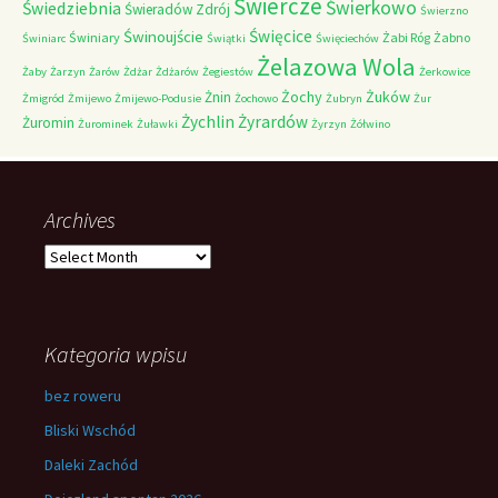
Świercze
Świerkowo
Świedziebnia
Świeradów Zdrój
Świerzno
Świnoujście
Święcice
Świniary
Żabi Róg
Żabno
Świniarc
Świątki
Święciechów
Żelazowa Wola
Żaby
Żarzyn
Żarów
Żdżar
Żdżarów
Żegiestów
Żerkowice
Żochy
Żuków
Żnin
Żmigród
Żmijewo
Żmijewo-Podusie
Żochowo
Żubryn
Żur
Żychlin
Żyrardów
Żuromin
Żurominek
Żuławki
Żyrzyn
Żółwino
Archives
Archives
Kategoria wpisu
bez roweru
Bliski Wschód
Daleki Zachód