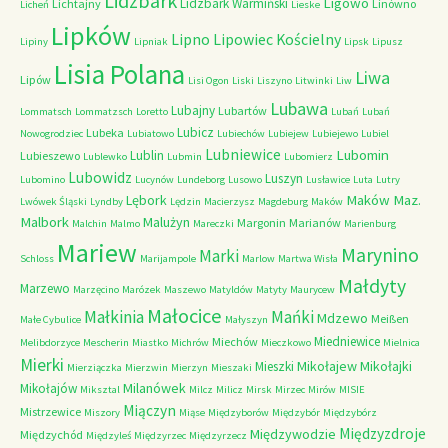
Lidzbark
Ligowo
Lidzbark Warmiński
Lichtajny
Linówno
Licheń
Lieske
Lipków
Lipno
Lipowiec Kościelny
Lipiny
Lipniak
Lipsk
Lipusz
Lisia Polana
Liwa
Lipów
Lisi Ogon
Liski
Liszyno
Litwinki
Liw
Lubawa
Lubajny
Lubartów
Lommatsch
Lommatzsch
Loretto
Lubań
Lubań
Lubicz
Lubeka
Nowogrodziec
Lubiatowo
Lubiechów
Lubiejew
Lubiejewo
Lubiel
Lubniewice
Lubomin
Lublin
Lubieszewo
Lublewko
Lubmin
Lubomierz
Lubowidz
Luszyn
Lubomino
Lucynów
Lundeborg
Lusowo
Lusławice
Luta
Lutry
Maków Maz.
Lębork
Lwówek Śląski
Lyndby
Lędzin
Macierzysz
Magdeburg
Maków
Malbork
Malużyn
Margonin
Marianów
Malchin
Malmo
Mareczki
Marienburg
Mariew
Marynino
Marki
Schloss
Marijampole
Marlow
Martwa Wisła
Małdyty
Marzewo
Marzęcino
Marózek
Maszewo
Matyldów
Matyty
Maurycew
Małocice
Małkinia
Mańki
Mdzewo
Meißen
Małe Cybulice
Małyszyn
Miedniewice
Miechów
Melibdorzyce
Mescherin
Miastko
Michrów
Mieczkowo
Mielnica
Mierki
Mikołajew
Mikołajki
Mieszki
Mierziączka
Mierzwin
Mierzyn
Mieszaki
Milanówek
Mikołajów
Miksztal
Milcz
Milicz
Mirsk
Mirzec
Mirów
MISIE
Miączyn
Mistrzewice
Miszory
Miąse
Międzyborów
Międzybór
Międzybórz
Międzyzdroje
Międzywodzie
Międzychód
Międzyleś
Międzyrzec
Międzyrzecz