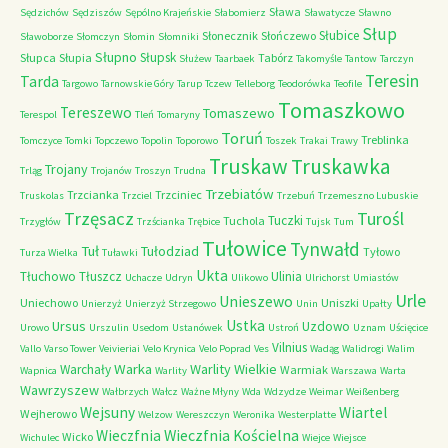
Sława
Sędzichów
Sędziszów
Sępólno Krajeńskie
Słabomierz
Sławatycze
Sławno
Słup
Słubice
Słonecznik
Słończewo
Sławoborze
Słomczyn
Słomin
Słomniki
Słupno
Słupsk
Słupca
Słupia
Tabórz
Służew
Taarbaek
Takomyśle
Tantow
Tarczyn
Teresin
Tarda
Targowo
Tarnowskie Góry
Tarup
Tczew
Telleborg
Teodorówka
Teofile
Tomaszkowo
Tereszewo
Tomaszewo
Terespol
Tleń
Tomaryny
Toruń
Treblinka
Tomczyce
Tomki
Topczewo
Topolin
Toporowo
Toszek
Trakai
Trawy
Truskaw
Truskawka
Trojany
Trląg
Trojanów
Troszyn
Trudna
Trzebiatów
Trzcianka
Trzciniec
Truskolas
Trzciel
Trzebuń
Trzemeszno Lubuskie
Trzęsacz
Turośl
Tuczki
Tuchola
Trzygłów
Trzścianka
Trębice
Tujsk
Tum
Tułowice
Tynwałd
Tuł
Tułodziad
Tyłowo
Turza Wielka
Tuławki
Ukta
Tłuchowo
Tłuszcz
Ulinia
Uchacze
Udryn
Ulikowo
Ulrichorst
Umiastów
Urle
Unieszewo
Uniechowo
Uniszki
Unierzyż
Unierzyż Strzegowo
Unin
Upałty
Ustka
Ursus
Uzdowo
Urowo
Urszulin
Usedom
Ustanówek
Ustroń
Uznam
Uścięcice
Vilnius
Vallo
Varso Tower
Veivieriai
Velo Krynica
Velo Poprad
Ves
Wadąg
Walidrogi
Walim
Warka
Warlity Wielkie
Warchały
Warmiak
Wapnica
Warlity
Warszawa
Warta
Wawrzyszew
Wałbrzych
Wałcz
Ważne Młyny
Wda
Wdzydze
Weimar
Weißenberg
Wejsuny
Wiartel
Wejherowo
Welzow
Wereszczyn
Weronika
Westerplatte
Wieczfnia Kościelna
Wieczfnia
Wicko
Wichulec
Wiejce
Wiejsce