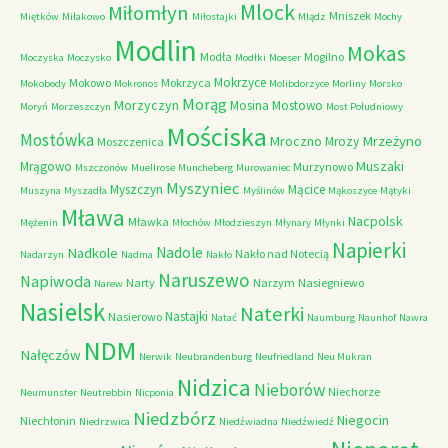
Mlock
Miłomłyn
Mniszek
Miętków
Miłakowo
Miłostajki
Mlądz
Mochy
Modlin
Mokas
Modła
Mogilno
Moczyska
Moczysko
Modłki
Moeser
Mokrzyce
Mokowo
Mokrzyca
Mokobody
Mokronos
Molibdorzyce
Morliny
Morsko
Morąg
Morzyczyn
Mosina
Mostowo
Moryń
Morzeszczyn
Most Południowy
Mościska
Mostówka
Mrzeżyno
Mroczno
Mrozy
Moszczenica
Muszaki
Mrągowo
Murzynowo
Mszczonów
Muellrose
Muncheberg
Murowaniec
Myszyniec
Myszczyn
Mącice
Muszyna
Myszadła
Myślinów
Mąkoszyce
Mątyki
Mława
Nacpolsk
Mławka
Mężenin
Młochów
Młodzieszyn
Młynary
Młynki
Napierki
Nadkole
Nadole
Nakło nad Notecią
Nadarzyn
Nadma
Nakło
Naruszewo
Napiwoda
Narty
Narzym
Nasiegniewo
Narew
Nasielsk
Naterki
Nastajki
Nasierowo
Natać
Naumburg
Naunhof
Nawra
NDM
Nałęczów
Nerwik
Neubrandenburg
Neufriedland
Neu Mukran
Nidzica
Nieborów
Niechorze
Neumunster
Neutrebbin
Nicponia
Niedzbórz
Niegocin
Niechłonin
Niedrzwica
Niedźwiadna
Niedźwiedź