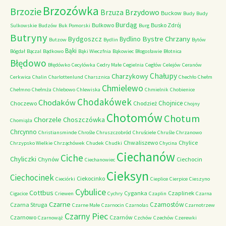
Brzozówka
Brzozie
Brzydowo
Brzuza
Buckow
Budy
Budy
Burdąg
Bulkowo
Busko Zdrój
Sulkowskie
Budzów
Buk Pomorski
Burg
Butryny
Bystre Chrzany
Bydgoszcz
Bydlino
Butzow
Bydlin
Bytów
Bąki
Bógdał
Bączal
Bądkowo
Bąki Wieczfnia
Bąkowiec
Błogosławie
Błotnica
Błędowo
Błędówko
Cecylówka
Cedry Małe
Cegielnia
Cegłów
Celejów
Ceranów
Chałupy
Charzykowy
Cerkwica
Chalin
Charlottenlund
Charsznica
Chechło
Chełm
Chmielewo
Chełmno
Chełmża
Chlebowo
Chlewiska
Chmielnik
Chobienice
Chodakówek
Chodaków
Chojnice
Choczewo
Chodzież
Chojny
Chotomów
Chotum
Chorzele
Choszczówka
Chomiąża
Chrcynno
Christiansminde
Chrośle
Chruszczobród
Chruściele
Chruśle
Chrzanowo
Chwaliszewo
Chylice
Chrzypsko Wielkie
Chrząchówek
Chudek
Chudki
Chycina
Ciechanów
Ciche
Chyliczki
Chynów
Ciechocin
Ciechanowiec
Cieksyn
Ciechocinek
Ciekocinko
Cieciórki
Cieplice
Cierpice
Cieszyno
Cybulice
Cottbus
Cyganka
Czaplinek
Cigacice
Criewen
Cychry
Czaplin
Czarna
Czarne
Czarnostów
Czarna Struga
Czarne Małe
Czarnocin
Czarnolas
Czarnotrzew
Czarny Piec
Czarnowo
Czarnów
Czarnowąż
Czchów
Czechów
Czerewki