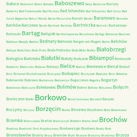
Baboszewo
Babice
Baciuty
Babimost
Babin
Babięta
Baby
Bachorze
Bad Schandau
Baderitz
Bad Freienwalde
Bad Muskau
Bad Schwartau
Bad Sulza
Bad
Baranowo
Bansin
Sulze
Bagienice
Bakus Wanda
Banie Mazurskie
Baraki
Baranów
Bartniczka
Barchów
Barczewo
Bartodzieje
Bardo
Barlinek
Bartków
Bartniki
Bartąg
Bartążek
Bartoszki
Bartłomiejowice
Baruchowo
Barłogi
Batowice
Bautzen
Bednary
Bełchów
Bemowo
Bergen am Rugen
Bałdowo
Becejły
Bedlno
Berlin
Białobrzegi
Biała Podlaska
Bełżyce
Biała Góra
Biała Piska
Białe Błoto
Białka
Białutki
Bibiampol
Białogóra
Białołęka
Białuty
Białystok
Biedaszek
Bielice
Bieniewice
Biesal
Bielawy
Bieżuń
Biederitz
Biedrusko
Bielawa
Bielnik
Biskupiec
Binz
Birkerod
Bischofswerda
Biskupice
Bisztynek
Bledzew
Bnin
Bobolice
Bogurzyn
Bobrowniki
Bobrowo
Bogaczewo
Bochotnica
Bodzentyn
Bogatka
Bolimów
Bolęcin
Bolesławiec
Bolino
Bolechowo
Boleszyno
Bolków
Bolszewo
Borkowo
Boreczno
Borki
Borsuki
Borne Sulinowo
Borsdorf
Borzęcin
Borzymy
Bosewo
Boszkowo
Borzyny
Borów
Boże
Bożenkowo
Brochów
Bramka
Brańsk
Bratuszewo
Brańszczyk
Breddin
Brema
Breń
Brodowe Łąki
Brodowo
Brodnica
Brodnicki Park Krajobrazowy
Brody
Brok
Bronisławów
Brzoza
Bruliny
Brwinów
Brusy
Bryki
Brzezie
Brzeziny
Brzeźnica