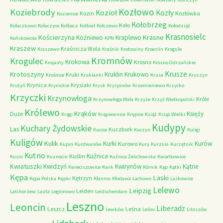
Kozłowo
Koziebrody
Kozioł
Kozły
Kozin
Kozłówka
Kozienice
Kołobrzeg
Koło
Kołaczkowo
Kołaczyce
Kołbacz
Kołbiel
Kołczewo
Kołodziąż
Krasnosielc
Kościerzyna
Krasne
Koźniewo
Kraplewo
Końskowola
KPN
Kraszew
Kraśnicza Wola
Kraszewo
Kraśnik
Kretowiny
Kroeslin
Krogule
Kromnów
Krogulec
Krokowa
Krosno
Krojanty
Krosno Odrzańskie
Krusze
Krotoszyny
Kruklin
Krukowo
Kruki
Krośnice
Kruklanki
Krusa
Kruszyn
Krynica
Krysiaki
Krutyń
Krynickie
Krysk
Kryspinów
Krzemieniewo
Krzycko
Krzyczki
Krzynowłoga
Króle
Krzynowłoga Mała
Krzyże
Krzyż Wielkopolski
Królewo
Krąków
Księży
Duże
Krągi
Krąpiewnice
Krępice
Książ
Książ Wielki
Kudypy
Kuchary Żydowskie
Las
Kuczbork
Kucice
Kuczyn
Kuligi
Kuligów
Kulik
Kurki
Kurów
Kurowo
Kupin
Kurdwanów
Kury
Kurznia
Kurzętnik
Kutno
Kuźnica
Kuślin
Kusin
Kuznocin
Kuźnica Żelichowska
Kwiatkowice
Kwiatuszki
Kwidzyń
Kwirynów
Kątne
Kwieciszowice
Kwik
Kórnik
Kąp
Kątki
Kępa
Laski
Kętrzyn
Kępa Polska
Kępki
Kłanino
Kłodawa
Lachowo
Laskowice
Lelewo
Leipzig
Leiden
Latchorzew
Lauta
Legionowo
Leidschendam
Leszno
Leoncin
Liberadz
Leszcz
Leśna
Lewków
Leśno
Libiszów