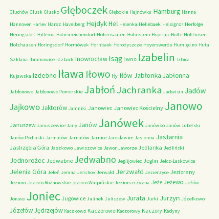
Głęboczek
Hamburg
Głuchów
Głusk
Głusko
Głębokie
Hajnówka
Hanna
Hejdyk
Hel
Hannover
Harlev
Harsz
Havelberg
Helenka
Hellebaek
Helsignor
Herfolge
Heringsdorf
Hillerod
Hohenreichendorf
Hohensaaten
Hohnstein
Hojerup
Holte
Holthusen
Holzhausen
Horingsdorf
Hormówek
Hornbaek
Horodyszcze
Hoyerswerda
Humięcino
Huta
Izabelin
Isąg
Inowrocław
Iwno
Szklana
Ibramowice
Idzbark
Izbica
Iława
Iłowo
Iłów
Jabłonka
Izdebno
Jabłonna
Iły
Kujawska
Jabłoń
Jachranka
Jadów
Jabłonowo
Jabłonowo Pomorskie
Jadwisin
Janowo
Jajkowo
Jaktorów
Janowiec
Janowiec Kościelny
Jamniki
Janówek
Janów
Januszew
Januszewice
Jany
Janówko
Janów Lubelski
Jastarnia
Janów Podlaski
Jarmatów
Jarnatów
Jarnice
Jarosławiec
Jasionna
Jastrzębia Góra
Jedlanka
Jaszkowo
Jawiszowice
Jawor
Jaworze
Jedliński
Jedwabno
Jednorożec
Jedwabne
Jeglin
Jeglijowiec
Jelcz-Laskowice
Jerzwałd
Jelenia Góra
Jeziorany
Jeleń
Jemna
Jerichov
Jerwałd
Jezierzyce
Jeżewo
Jeże
Jezioro
Jezioro Rożnowskie
jezioro Wulpińskie
Jeziorszczyzna
Jeżów
Joniec
Jurzyn
Jurata
Jugowice
Jonava
Julinek
Juliszew
Jurki
Józefkowo
Józefów
Jędrzejów
Kaczorowo
Kaczory
Kaczkowo
Kaczorowy
Kadyny