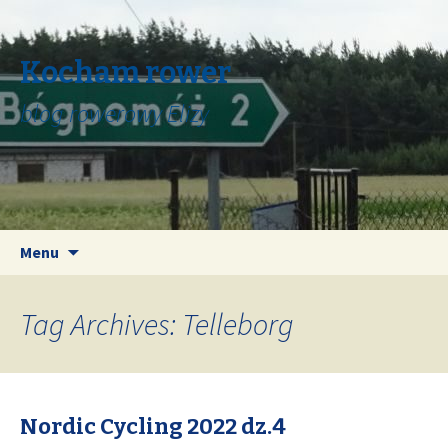
Kocham rower
blog rowerowy Elizy
Skip
Search
Menu
to
for:
content
Tag Archives: Telleborg
Nordic Cycling 2022 dz.4