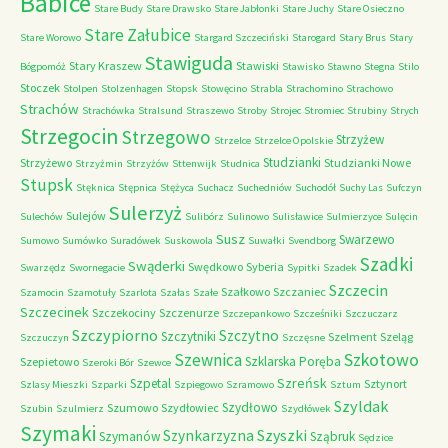
Babice
Stare Budy
Stare Drawsko
Stare Jabłonki
Stare Juchy
Stare Osieczno
Stare Załubice
Stare Worowo
Stargard Szczeciński
Starogard
Stary Brus
Stary
Stawiguda
Stary Kraszew
Stawiski
Bógpomóż
Stawisko
Stawno
Stegna
Stilo
Stoczek
Stolpen
Stolzenhagen
Stopsk
Stowęcino
Strabla
Strachomino
Strachowo
Strachów
Strachówka
Stralsund
Straszewo
Stroby
Strojec
Stromiec
Strubiny
Strych
Strzegocin
Strzegowo
Strzyżew
Strzelce
Strzelce Opolskie
Studzianki
Strzyżewo
Studzianki Nowe
Strzyżmin
Strzyżów
Sttenwijk
Studnica
Stupsk
Stęknica
Stępnica
Stężyca
Suchacz
Suchedniów
Suchodół
Suchy Las
Sufczyn
Sulerzyż
Sulejów
Sulechów
Sulibórz
Sulinowo
Sulisławice
Sulmierzyce
Sulęcin
Susz
Swarzewo
Sumowo
Sumówko
Suradówek
Suskowola
Suwałki
Svendborg
Szadki
Swąderki
Swędkowo
Syberia
Swarzędz
Swornegacie
Sypitki
Szadek
Szczecin
Szałkowo
Szczaniec
Szamocin
Szamotuły
Szarlota
Szałas
Szałe
Szczecinek
Szczekociny
Szczenurze
Szczepankowo
Szcześniki
Szczuczarz
Szczypiorno
Szczytno
Szczytniki
Szelment
Szeląg
Szczuczyn
Szczęsne
Szkotowo
Szewnica
Szklarska Poręba
Szepietowo
Szeroki Bór
Szewce
Szreńsk
Szpetal
Sztynort
Szlasy Mieszki
Szparki
Szpiegowo
Szramowo
Sztum
Szyldak
Szydłowo
Szumowo
Szydłowiec
Szubin
Szulmierz
Szydłówek
Szymaki
Szyszki
Szynkarzyzna
Szymanów
Sząbruk
Sędzice