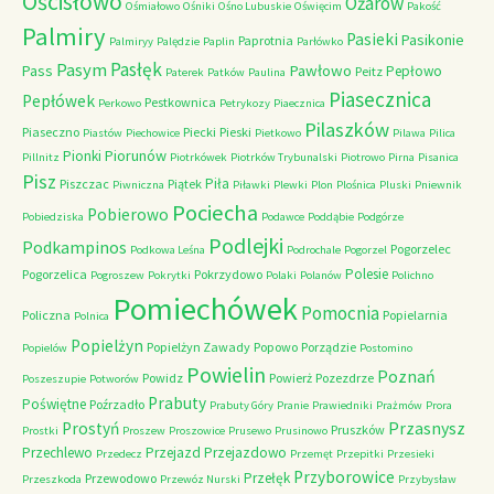
Ościsłowo
Ożarów
Ośmiałowo
Ośniki
Ośno Lubuskie
Oświęcim
Pakość
Palmiry
Pasieki
Pasikonie
Paprotnia
Palmiryy
Palędzie
Paplin
Parłówko
Pasłęk
Pasym
Pawłowo
Pass
Pepłowo
Peitz
Paterek
Patków
Paulina
Piasecznica
Pepłówek
Pestkownica
Perkowo
Petrykozy
Piaecznica
Pilaszków
Piaseczno
Piecki
Pieski
Piastów
Piechowice
Pietkowo
Pilawa
Pilica
Piorunów
Pionki
Pillnitz
Piotrkówek
Piotrków Trybunalski
Piotrowo
Pirna
Pisanica
Pisz
Piła
Piszczac
Piątek
Piwniczna
Piławki
Plewki
Plon
Plośnica
Pluski
Pniewnik
Pociecha
Pobierowo
Pobiedziska
Podawce
Poddąbie
Podgórze
Podlejki
Podkampinos
Pogorzelec
Podkowa Leśna
Podrochale
Pogorzel
Polesie
Pogorzelica
Pokrzydowo
Pogroszew
Pokrytki
Polaki
Polanów
Polichno
Pomiechówek
Pomocnia
Policzna
Popielarnia
Polnica
Popielżyn
Popielżyn Zawady
Popowo
Porządzie
Popielów
Postomino
Powielin
Poznań
Powidz
Powierż
Pozezdrze
Poszeszupie
Potworów
Prabuty
Poświętne
Poźrzadło
Prabuty Góry
Pranie
Prawiedniki
Prażmów
Prora
Przasnysz
Prostyń
Pruszków
Prostki
Proszew
Proszowice
Prusewo
Prusinowo
Przechlewo
Przejazd
Przejazdowo
Przedecz
Przemęt
Przepitki
Przesieki
Przyborowice
Przełęk
Przewodowo
Przeszkoda
Przewóz Nurski
Przybysław