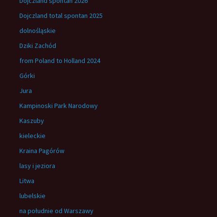
Dojczland spontan 2026
Dojczland total spontan 2025
dolnośląskie
Dziki Zachód
from Poland to Holland 2024
Górki
Jura
Kampinoski Park Narodowy
Kaszuby
kieleckie
Kraina Pagórów
lasy i jeziora
Litwa
lubelskie
na południe od Warszawy