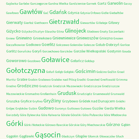
Garwolin
Gartz
Gajówka
Garbów
Garczegorze
Gardna Wielka
Gardzienice
Garnek
Gassy
Gawłów
Gdańsk
Gdynia
Gawłowo
Gać
Gdynia Orłowo
Gidle
Giebałtów
Gietrzwałd
Gierwaty
Giławy
Gierłoż
Giethoorn
Giewartów
Gilleleje
Glinojeck
Giżycko
Giżycko Olsztyn
Glaucha
Glina
Glodowo
Gnaty Szczerbaki
Gniewino
Gniewniewice
Gniewoszów
Gniewkowo
Gniezno
Gniew
Gnoien
Goerlitz
Godkowo
Golub-Dobrzyń
Goczałkowice
Golczewo
Goleniów
Golesze
Gorlice
Gorlitz
Goryń
Gorzów Wielkopolski
Gostynin
Goruńsko
Gorzechowo
Gorzków
Gouda
Goławice
Goworowo
Gołańcz
Gozdowo
Gołdap
Gołotczyzna
Gościmin
Gołuń
Gołąb
Gołąbki
Gościno
Goźlin
Graal
Grabie
Muritz
Grabin
Grabowo
Grabów nad Pilicą
Gradki
Graested
Greifswald
Grimma
Grodziczno
Grodno
Grodzisk
Grodzisk Mazowiecki
Grodziszcze
Grodziszcze
Grudusk
Mazowieckie
Gromadno
Großenhain
Grudziądz
Gruenewald
Grunwald
Gryźliny
Gruszka
Gryfice
Grzybowo
Gródek nad Dunajcem
Gryfino
Gródki
Gudowo
Guzów
Gwda Wielka
Grójec
Grębków
Gubin
Guronys
Gutkowo
Gutowo
Gwizdały
Góra Dylewska
Góra Kalwaria
Górale
Góraliki
Góra Puławska
Góra Włodowska
Górki
Górzno
Gąbin
Górki Noteckie
Górowo Iławskie
Górskie
Góry Miechowskie
Gąsocin
Gągolin
Gągławki
Głogów
Gładczyn
Głomsk
Głowaczów
Głuch