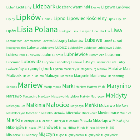
Lidzbark
Ligowo
Lidzbark Warmiński
Lichtajny
Linówno
Licheń
Lieske
Lipków
Lipno
Lipowiec Kościelny
Lipiny
Lipniak
Lipsk
Lipusz
Lisia Polana
Liwa
Lipów
Lisi Ogon
Liski
Liszyno
Litwinki
Liw
Lubawa
Lubajny
Lubartów
Lommatsch
Lommatzsch
Loretto
Lubań
Lubań
Lubicz
Lubeka
Nowogrodziec
Lubiatowo
Lubiechów
Lubiejew
Lubiejewo
Lubiel
Lubniewice
Lubomin
Lublin
Lubieszewo
Lublewko
Lubmin
Lubomierz
Lubowidz
Luszyn
Lubomino
Lucynów
Lundeborg
Lusowo
Lusławice
Luta
Lutry
Maków Maz.
Lębork
Lwówek Śląski
Lyndby
Lędzin
Macierzysz
Magdeburg
Maków
Malbork
Malużyn
Margonin
Marianów
Malchin
Malmo
Mareczki
Marienburg
Mariew
Marynino
Marki
Schloss
Marijampole
Marlow
Martwa Wisła
Małdyty
Marzewo
Marzęcino
Marózek
Maszewo
Matyldów
Matyty
Maurycew
Małocice
Małkinia
Mańki
Mdzewo
Meißen
Małe Cybulice
Małyszyn
Miedniewice
Miechów
Melibdorzyce
Mescherin
Miastko
Michrów
Mieczkowo
Mielnica
Mierki
Mikołajew
Mikołajki
Mieszki
Mierziączka
Mierzwin
Mierzyn
Mieszaki
Milanówek
Mikołajów
Miksztal
Milcz
Milicz
Mirsk
Mirzec
Mirów
MISIE
Miączyn
Mistrzewice
Miszory
Miąse
Międzyborów
Międzybór
Międzybórz