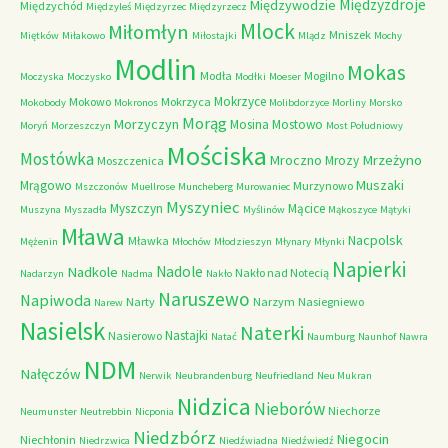
Międzyzdroje
Międzywodzie
Międzychód
Międzyleś
Międzyrzec
Międzyrzecz
Mlock
Miłomłyn
Mniszek
Miętków
Miłakowo
Miłostajki
Mlądz
Mochy
Modlin
Mokas
Modła
Mogilno
Moczyska
Moczysko
Modłki
Moeser
Mokrzyce
Mokowo
Mokrzyca
Mokobody
Mokronos
Molibdorzyce
Morliny
Morsko
Morąg
Morzyczyn
Mosina
Mostowo
Moryń
Morzeszczyn
Most Południowy
Mościska
Mostówka
Mrzeżyno
Mroczno
Mrozy
Moszczenica
Muszaki
Mrągowo
Murzynowo
Mszczonów
Muellrose
Muncheberg
Murowaniec
Myszyniec
Myszczyn
Mącice
Muszyna
Myszadła
Myślinów
Mąkoszyce
Mątyki
Mława
Nacpolsk
Mławka
Mężenin
Młochów
Młodzieszyn
Młynary
Młynki
Napierki
Nadkole
Nadole
Nakło nad Notecią
Nadarzyn
Nadma
Nakło
Naruszewo
Napiwoda
Narty
Narzym
Nasiegniewo
Narew
Nasielsk
Naterki
Nastajki
Nasierowo
Natać
Naumburg
Naunhof
Nawra
NDM
Nałęczów
Nerwik
Neubrandenburg
Neufriedland
Neu Mukran
Nidzica
Nieborów
Niechorze
Neumunster
Neutrebbin
Nicponia
Niedzbórz
Niegocin
Niechłonin
Niedrzwica
Niedźwiadna
Niedźwiedź