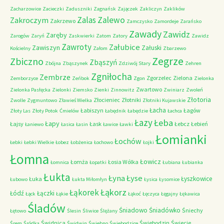
Zacharzowice
Zacieczki
Zaduszniki
Zagnańsk
Zajączek
Zakliczyn
Zaklików
Zalas
Zalewo
Zakroczym
Zakrzewo
Zamczysko
Zamordeje
Zarańsko
Zawady
Zawidz
Zaręby
Zarogów
Zaryń
Zaskwierki
Zatom
Zatory
Zawidz
Zawroty
Załubice
Zawiszyn
Załuski
Kościelny
Załom
Zbarzewo
Zegrze
Zbiczno
Zbąszyń
Zbójna
Zbąszynek
Zdziwój Stary
Zehren
Zgniłocha
Zembrze
Zgorzelec
Zielona
Zemborzyce
Zeńbok
Zgon
Zielonka
Zwartowo
Zielonka Pasłęcka
Zielonki
Ziemsko
Zienki
Zinnowitz
Zwiniarz
Zwoleń
Złotoria
Złocieniec
Złotniki
Zwolle
Zygmuntowo
Zławieś Wielka
Złotniki Kujawskie
Łacha
Łabiszyn
Łagów
Złoty Las
Złoty Potok
Ćmielów
Łabędnik
Łabędzie
Łachca
Łazy
Łeba
Łapy
Łajsy
Łask
Łebcz
Łebień
Łaniewo
Łasica
Łasin
Ławice
Ławki
Łomianki
Łochów
Łebki
Łebki Wielkie
Łobez
Łobżenica
Łochowo
Łojki
Łomna
Łowicz
Łomża
Łosia Wólka
Łomnica
Łopatki
Łubiana
Łubianka
Łukta
Łyna
Łyse
Łyszkowice
Łuka
Łubowo
Łukta Miłomłyn
Łysica
Łysomice
Łąkorz
Łąkorek
Łódź
Łączki
Łąck
Łąkie
Łąkoć
Łęczyca
Łęgajny
Łękawica
Śladów
Śniadowo
Śniadówko
Śniechy
Łętowo
Ślesin
Śliwice
Ślężany
Świdnica
Świebodzin
Świecie
Śrem
Śródka
Świdwin
Świebno
Świebodzice