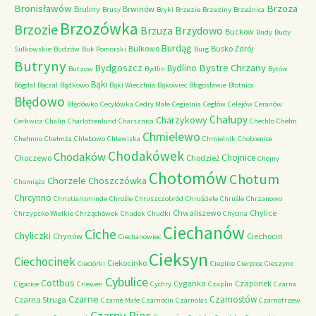
Bronisławów
Brzoza
Bruliny
Brwinów
Brusy
Bryki
Brzezie
Brzeziny
Brzeźnica
Brzozówka
Brzozie
Brzydowo
Brzuza
Buckow
Budy
Budy
Burdąg
Bulkowo
Busko Zdrój
Sulkowskie
Budzów
Buk Pomorski
Burg
Butryny
Bystre Chrzany
Bydgoszcz
Bydlino
Butzow
Bydlin
Bytów
Bąki
Bógdał
Bączal
Bądkowo
Bąki Wieczfnia
Bąkowiec
Błogosławie
Błotnica
Błędowo
Błędówko
Cecylówka
Cedry Małe
Cegielnia
Cegłów
Celejów
Ceranów
Chałupy
Charzykowy
Cerkwica
Chalin
Charlottenlund
Charsznica
Chechło
Chełm
Chmielewo
Chełmno
Chełmża
Chlebowo
Chlewiska
Chmielnik
Chobienice
Chodakówek
Chodaków
Chojnice
Choczewo
Chodzież
Chojny
Chotomów
Chotum
Chorzele
Choszczówka
Chomiąża
Chrcynno
Christiansminde
Chrośle
Chruszczobród
Chruściele
Chruśle
Chrzanowo
Chwaliszewo
Chylice
Chrzypsko Wielkie
Chrząchówek
Chudek
Chudki
Chycina
Ciechanów
Ciche
Chyliczki
Chynów
Ciechocin
Ciechanowiec
Cieksyn
Ciechocinek
Ciekocinko
Cieciórki
Cieplice
Cierpice
Cieszyno
Cybulice
Cottbus
Cyganka
Czaplinek
Cigacice
Criewen
Cychry
Czaplin
Czarna
Czarne
Czarnostów
Czarna Struga
Czarne Małe
Czarnocin
Czarnolas
Czarnotrzew
Czarny Piec