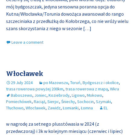
mój bydgoszczak, jedyna sensowna poranna opcja do
Kutna/Włocławka/Torunia dowożąca awansował do rango
szczeciniaka z przedłużką do Kołobrzega, co nie wróży wielu
szans skorzystania z niego w sezonie
[…]
Leave a comment
Włocławek
29 July 2024
po Mazowszu
,
Toruń, Bydgoszcz i okolice
,
trasa rowerowa powyżej 200km
,
trasa rowerowa z mapą
,
Wkra
Baboszewo
,
Joniec
,
Koziebrody
,
Ligowo
,
Mokowo
,
Pomiechówek
,
Raciąż
,
Sierpc
,
Śniechy
,
Sochocin
,
Szymaki
,
Tłuchowo
,
Włocławek
,
Zawidz
,
Łomianki
,
Łomna
EL
w nagrodę za setnego plusstówasia w 2024 (z
przedwczoraj) i 3k w kolejnym miesiącu (czerwiec i lipiec)