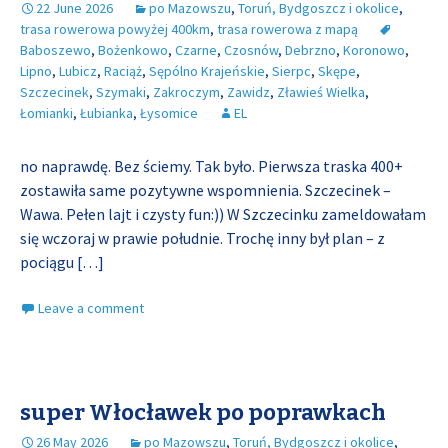
22 June 2026
po Mazowszu
,
Toruń, Bydgoszcz i okolice
,
trasa rowerowa powyżej 400km
,
trasa rowerowa z mapą
Baboszewo
,
Bożenkowo
,
Czarne
,
Czosnów
,
Debrzno
,
Koronowo
,
Lipno
,
Lubicz
,
Raciąż
,
Sępólno Krajeńskie
,
Sierpc
,
Skępe
,
Szczecinek
,
Szymaki
,
Zakroczym
,
Zawidz
,
Zławieś Wielka
,
Łomianki
,
Łubianka
,
Łysomice
EL
no naprawdę. Bez ściemy. Tak było. Pierwsza traska 400+
zostawiła same pozytywne wspomnienia. Szczecinek –
Wawa. Pełen lajt i czysty fun:)) W Szczecinku zameldowałam
się wczoraj w prawie południe. Trochę inny był plan – z
pociągu
[…]
Leave a comment
super Włocławek po poprawkach
26 May 2026
po Mazowszu
,
Toruń, Bydgoszcz i okolice
,