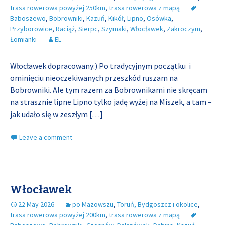
trasa rowerowa powyżej 250km
,
trasa rowerowa z mapą
Baboszewo
,
Bobrowniki
,
Kazuń
,
Kikół
,
Lipno
,
Osówka
,
Przyborowice
,
Raciąż
,
Sierpc
,
Szymaki
,
Włocławek
,
Zakroczym
,
Łomianki
EL
Włocławek dopracowany:) Po tradycyjnym początku i
ominięciu nieoczekiwanych przeszkód ruszam na
Bobrowniki. Ale tym razem za Bobrownikami nie skręcam
na strasznie lipne Lipno tylko jadę wyżej na Miszek, a tam –
jak udało się w zeszłym
[…]
Leave a comment
Włocławek
22 May 2026
po Mazowszu
,
Toruń, Bydgoszcz i okolice
,
trasa rowerowa powyżej 200km
,
trasa rowerowa z mapą