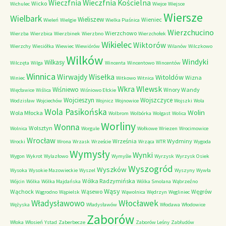
Wieczfnia Kościelna
Wieczfnia
Wicko
Wichulec
Wiejce
Wiejsce
Wiersze
Wielbark
Wieliszew
Wieniec
Wieleń
Wielgie
Wielka Piaśnica
Wierzchucino
Wierzchowo
Wierzba
Wierzbica
Wierzbinek
Wierzbno
Wierzchołek
Wikielec
Wiktorów
Wierzchy
Wiesiółka
Wiewiec
Wiewiórów
Wilanów
Wilczkowo
Wilków
Windyki
Wilkasy
Wilczęta
Wilga
Wincenta
Wincentowo
Wincentów
Winnica
Wirwajdy
Wisełka
Witoldów
Wizna
Winiec
Witkowo
Witnica
Wkra
Wlewsk
Wiśniewo
Wnory Wandy
Więcławice
Wiślica
Wiśniowo Ełckie
Wojcieszyn
Wojszczyce
Wodzisław
Wojciechów
Wojnicz
Wojnowice
Wojszki
Wola
Wola Pasikońska
Wolin
Wola Młocka
Wolbrom
Wolbórka
Wolgast
Wolica
Worliny
Wonna
Wolsztyn
Wolnica
Worgule
Wołkowe
Wriezen
Wrocimowice
Wrocław
Września
Wydminy
Wrocki
Wrona
Wrzask
Wrzeście
Wrząca
WTR
Wygoda
Wymysły
Wynki
Wygon
Wykrot
Wylazłowo
Wymyśle
Wyrzysk
Wyrzysk Osiek
Wyszogród
Wyszków
Wysoka
Wysokie Mazowieckie
Wyszel
Wyszyny
Wywła
Wólka Radzymińska
Wójcin
Wólka
Wólka Majdańska
Wólka Smolana
Wąbrzeźno
Wąsy
Wąchock
Wąsewo
Węgrów
Wągrodno
Wąpielsk
Wąwolnica
Wędrzyn
Węgliniec
Władysławowo
Włocławek
Wężyska
Władysławów
Włodawa
Włodowice
Zaborów
Włoka
Włosień
Ystad
Zaberbecze
Zaborów Leśny
Zabłudów