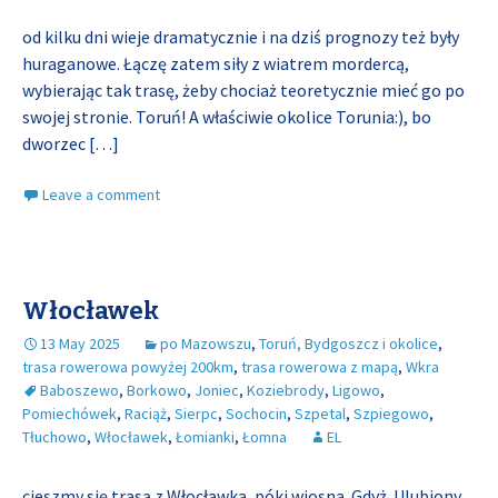
od kilku dni wieje dramatycznie i na dziś prognozy też były
huraganowe. Łączę zatem siły z wiatrem mordercą,
wybierając tak trasę, żeby chociaż teoretycznie mieć go po
swojej stronie. Toruń! A właściwie okolice Torunia:), bo
dworzec
[…]
Leave a comment
Włocławek
13 May 2025
po Mazowszu
,
Toruń, Bydgoszcz i okolice
,
trasa rowerowa powyżej 200km
,
trasa rowerowa z mapą
,
Wkra
Baboszewo
,
Borkowo
,
Joniec
,
Koziebrody
,
Ligowo
,
Pomiechówek
,
Raciąż
,
Sierpc
,
Sochocin
,
Szpetal
,
Szpiegowo
,
Tłuchowo
,
Włocławek
,
Łomianki
,
Łomna
EL
cieszmy się trasą z Włocławka, póki wiosna. Gdyż. Ulubiony