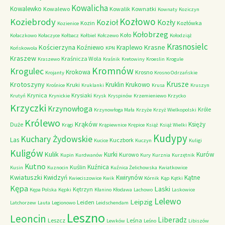
Kowalicha
Kowalewko
Kowalewo
Kowalik
Kownatki
Kownaty
Koziczyn
Kozłowo
Koziebrody
Kozioł
Kozły
Kozin
Kozłówka
Kozienice
Kołobrzeg
Koło
Kołaczkowo
Kołaczyce
Kołbacz
Kołbiel
Kołczewo
Kołodziąż
Krasnosielc
Kościerzyna
Krasne
Koźniewo
Kraplewo
Końskowola
KPN
Kraszew
Kraśnicza Wola
Kraszewo
Kraśnik
Kretowiny
Kroeslin
Krogule
Kromnów
Krogulec
Krokowa
Krosno
Krojanty
Krosno Odrzańskie
Krusze
Krotoszyny
Kruklin
Krukowo
Kruki
Krośnice
Kruklanki
Krusa
Kruszyn
Krynica
Krysiaki
Krutyń
Krynickie
Krysk
Kryspinów
Krzemieniewo
Krzycko
Krzyczki
Krzynowłoga
Króle
Krzynowłoga Mała
Krzyże
Krzyż Wielkopolski
Królewo
Krąków
Księży
Duże
Krągi
Krąpiewnice
Krępice
Książ
Książ Wielki
Kudypy
Kuchary Żydowskie
Las
Kuczbork
Kucice
Kuczyn
Kuligi
Kuligów
Kulik
Kurki
Kurów
Kurowo
Kupin
Kurdwanów
Kury
Kurznia
Kurzętnik
Kutno
Kuźnica
Kuślin
Kusin
Kuznocin
Kuźnica Żelichowska
Kwiatkowice
Kwiatuszki
Kwidzyń
Kwirynów
Kątne
Kwieciszowice
Kwik
Kórnik
Kąp
Kątki
Kępa
Laski
Kętrzyn
Kępa Polska
Kępki
Kłanino
Kłodawa
Lachowo
Laskowice
Lelewo
Leipzig
Leiden
Latchorzew
Lauta
Legionowo
Leidschendam
Leszno
Leoncin
Liberadz
Leszcz
Leśna
Lewków
Leśno
Libiszów