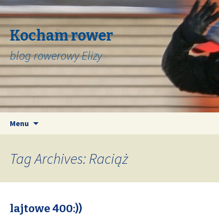
Kocham rower
blog rowerowy Elizy
Skip
Search
Menu
to
for:
content
Tag Archives: Raciąż
lajtowe 400:))