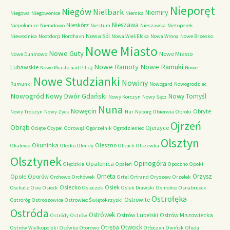
Nieporęt
Niegów
Nielbark
Niemiry
Niegowa
Niegowonice
Niemica
Nieszawa
Nieskórz
Niepołomice
Nieradowo
Niestum
Nieszawka
Nietoperek
Nowa Sól
Niewodnica
Nootdorp
Nordhavn
Nowa Wieś Ełcka
Nowa Wrona
Nowe Brzesko
Nowe Miasto
Nowe Guty
Nowe Miasto
Nowe Duninowo
Nowe Ramoty
Nowe Ramuki
Lubawskie
Nowe Miasto nad Pilicą
Nowe
Nowe Studzianki
Nowiny
Rumunki
Nowogard
Nowogrodziec
Nowogród
Nowy Dwór Gdański
Nowy Tomyśl
Nowy Korczyn
Nowy Sącz
Nuna
Nowęcin
Obryte
Nowy Troszyn
Nowy Zyck
Nur
Nyborg
Obierwia
Obroki
Ojrzeń
Obrąb
Ojerzyce
Ocięte
Ocypel
Odrowąż
Ogorzelnik
Ogrodzieniec
Olsztyn
Okuninka
Oleszno
Okalewo
Olecko
Olendy
Olpuch
Olszewka
Olsztynek
Opinogóra
Opalenica
Olędzkie
Opaleń
Opoczno
Opoki
Orneta
Orzysz
Opole
Oporów
Orchowo
Orchówek
Ortel
Ortrand
Oryszew
Orzełek
Osiecko
Osiek
Oschatz
Osie
Osieck
Osieczek
Osiek Drawski
Osmolice
Osnabrueck
Ostrołęka
Ostrowite
Ostroróg
Ostroszowice
Ostrowiec Świętokrzyski
Ostróda
Ostrówek
Ostrów Lubelski
Ostrów Mazowiecka
Ostródy
Ostrów
Otwock
Otręba
Ostrów Wielkopolski
Osówka
Otorowo
Otłoczyn
Owińsk
Ołuda