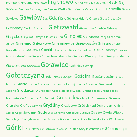
Frąknowo
Gaj
Gady
Frombork
Frydland
Frygnowo
Funka
Fynshav
Gabrysin
Garwolin
Gartz
Gajówka
Garbów
Garczegorze
Gardna Wielka
Gardzienice
Garnek
Gassy
Gawłów
Gdańsk
Gdynia
Gawłowo
Gać
Gdynia Orłowo
Gidle
Giebałtów
Gietrzwałd
Gierwaty
Giławy
Gierłoż
Giethoorn
Giewartów
Gilleleje
Glinojeck
Giżycko
Giżycko Olsztyn
Glaucha
Glina
Glodowo
Gnaty Szczerbaki
Gniewino
Gniewniewice
Gniewoszów
Gniewkowo
Gniezno
Gniew
Gnoien
Goerlitz
Godkowo
Golub-Dobrzyń
Goczałkowice
Golczewo
Goleniów
Golesze
Gorlice
Gorlitz
Goryń
Gorzów Wielkopolski
Gostynin
Goruńsko
Gorzechowo
Gorzków
Gouda
Goławice
Goworowo
Gołańcz
Gozdowo
Gołdap
Gołotczyzna
Gościmin
Gołuń
Gołąb
Gołąbki
Gościno
Goźlin
Graal
Grabie
Muritz
Grabin
Grabowo
Grabów nad Pilicą
Gradki
Graested
Greifswald
Grimma
Grodziczno
Grodno
Grodzisk
Grodzisk Mazowiecki
Grodziszcze
Grodziszcze
Grudusk
Mazowieckie
Gromadno
Großenhain
Grudziądz
Gruenewald
Grunwald
Gryźliny
Gruszka
Gryfice
Grzybowo
Gródek nad Dunajcem
Gryfino
Gródki
Gudowo
Guzów
Gwda Wielka
Grójec
Grębków
Gubin
Guronys
Gutkowo
Gutowo
Gwizdały
Góra Dylewska
Góra Kalwaria
Górale
Góraliki
Góra Puławska
Góra Włodowska
Górki
Górzno
Gąbin
Górki Noteckie
Górowo Iławskie
Górskie
Góry Miechowskie