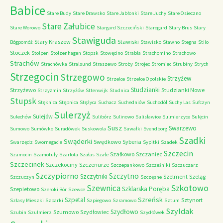
Babice
Stare Budy
Stare Drawsko
Stare Jabłonki
Stare Juchy
Stare Osieczno
Stare Załubice
Stare Worowo
Stargard Szczeciński
Starogard
Stary Brus
Stary
Stawiguda
Stary Kraszew
Stawiski
Bógpomóż
Stawisko
Stawno
Stegna
Stilo
Stoczek
Stolpen
Stolzenhagen
Stopsk
Stowęcino
Strabla
Strachomino
Strachowo
Strachów
Strachówka
Stralsund
Straszewo
Stroby
Strojec
Stromiec
Strubiny
Strych
Strzegocin
Strzegowo
Strzyżew
Strzelce
Strzelce Opolskie
Studzianki
Strzyżewo
Studzianki Nowe
Strzyżmin
Strzyżów
Sttenwijk
Studnica
Stupsk
Stęknica
Stępnica
Stężyca
Suchacz
Suchedniów
Suchodół
Suchy Las
Sufczyn
Sulerzyż
Sulejów
Sulechów
Sulibórz
Sulinowo
Sulisławice
Sulmierzyce
Sulęcin
Susz
Swarzewo
Sumowo
Sumówko
Suradówek
Suskowola
Suwałki
Svendborg
Szadki
Swąderki
Swędkowo
Syberia
Swarzędz
Swornegacie
Sypitki
Szadek
Szczecin
Szałkowo
Szczaniec
Szamocin
Szamotuły
Szarlota
Szałas
Szałe
Szczecinek
Szczekociny
Szczenurze
Szczepankowo
Szcześniki
Szczuczarz
Szczypiorno
Szczytno
Szczytniki
Szelment
Szeląg
Szczuczyn
Szczęsne
Szkotowo
Szewnica
Szklarska Poręba
Szepietowo
Szeroki Bór
Szewce
Szreńsk
Szpetal
Sztynort
Szlasy Mieszki
Szparki
Szpiegowo
Szramowo
Sztum
Szyldak
Szydłowo
Szumowo
Szydłowiec
Szubin
Szulmierz
Szydłówek