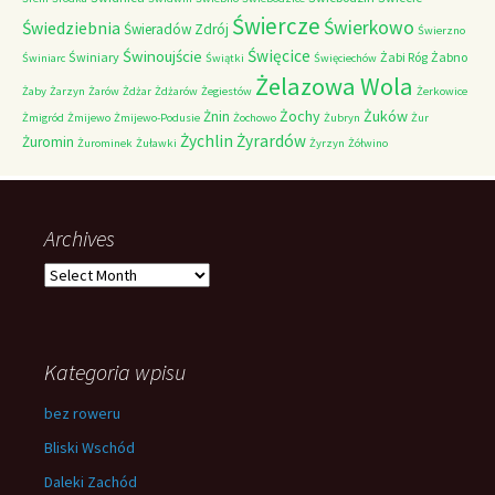
Świercze
Świerkowo
Świedziebnia
Świeradów Zdrój
Świerzno
Świnoujście
Święcice
Świniary
Żabi Róg
Żabno
Świniarc
Świątki
Święciechów
Żelazowa Wola
Żaby
Żarzyn
Żarów
Żdżar
Żdżarów
Żegiestów
Żerkowice
Żochy
Żuków
Żnin
Żmigród
Żmijewo
Żmijewo-Podusie
Żochowo
Żubryn
Żur
Żychlin
Żyrardów
Żuromin
Żurominek
Żuławki
Żyrzyn
Żółwino
Archives
Archives
Kategoria wpisu
bez roweru
Bliski Wschód
Daleki Zachód