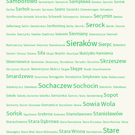
Samborowo
Sampława
Santok
Samoklęski
Samotnik
Sandau
Sanniki
Sarbsk
Sasino
Sassnitz
Sarbia
Sarnaki
Sarnowo
Scheveningen
Schiedam
Secymin
Schwedt
Schiffmuhle
Schleife
Schmilka
Schwepnitz
Schwerin
Seelow
Serock
Senftenberg
Seftenberg
Sellin
Semeliskes
Serby
Serniki
Seroki
Sianno
Siemiany
Siekierki
Sianów
Sieczychy
Siedlce
Siedlisko
Siemiatycze
Siemień
Sieraków
Sierpc
Siewierz
Nadrzeczny
Sieniawa
Siennica
Sierakowice
Siła
Skarżysko Kamienna
Skarlin
Siomki
Sitnica
Sitowa
Skaje
Skarżyce
Skrzeszew
Skierniewice
Skolimów
Skowrony
Skriebinai
Skrudki
Skrwilno
Skępe
Skwierzyna
Skórcz
Skrzynno
Skulsk
Skąpe
Slude
Smardzewice
Smardzewo
Smykowo
Smogulec
Smolarnia
Smarklice
Sobe
Sobieszewo
Sochaczew
Sochocin
Soboklęszcz
Sobolewo
Sokolniki
Sokołowo
Sopot
Sokoły
Somianka
Sokoły Jeziorne
Sokółka
Sominy
Sona
Sondenborg
Sowia Wola
Sosnowica
Sorkwity
Sosno
Sosnowe
Sosnówka
Sowia
Sońsk
Stanisławów
Srebrna
Stanisławowo
Spychowo
Srokowo
Stara Dąbrowa
Starachowice
Stara Kamienica
Stara Kiszewa
Stara Kornica
Stara
Stare
Stara Wrona
Sławogóra
Stara Wieś
Stara Wiśniewka
Starbienino