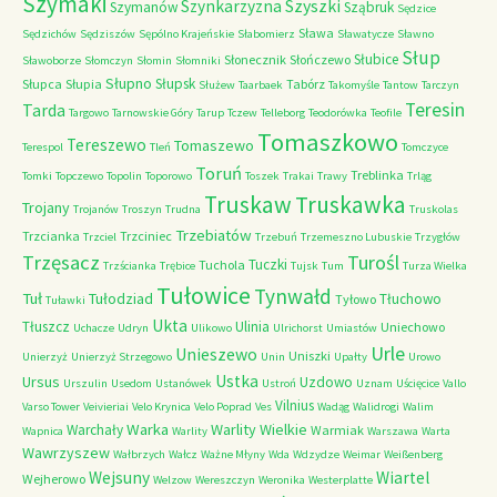
Szymaki
Szyszki
Szynkarzyzna
Szymanów
Sząbruk
Sędzice
Sława
Sędzichów
Sędziszów
Sępólno Krajeńskie
Słabomierz
Sławatycze
Sławno
Słup
Słubice
Słonecznik
Słończewo
Sławoborze
Słomczyn
Słomin
Słomniki
Słupno
Słupsk
Słupca
Słupia
Tabórz
Służew
Taarbaek
Takomyśle
Tantow
Tarczyn
Teresin
Tarda
Targowo
Tarnowskie Góry
Tarup
Tczew
Telleborg
Teodorówka
Teofile
Tomaszkowo
Tereszewo
Tomaszewo
Terespol
Tleń
Tomczyce
Toruń
Treblinka
Tomki
Topczewo
Topolin
Toporowo
Toszek
Trakai
Trawy
Trląg
Truskaw
Truskawka
Trojany
Trojanów
Troszyn
Trudna
Truskolas
Trzebiatów
Trzcianka
Trzciniec
Trzciel
Trzebuń
Trzemeszno Lubuskie
Trzygłów
Trzęsacz
Turośl
Tuczki
Tuchola
Trzścianka
Trębice
Tujsk
Tum
Turza Wielka
Tułowice
Tynwałd
Tuł
Tułodziad
Tłuchowo
Tyłowo
Tuławki
Ukta
Tłuszcz
Ulinia
Uniechowo
Uchacze
Udryn
Ulikowo
Ulrichorst
Umiastów
Urle
Unieszewo
Uniszki
Unierzyż
Unierzyż Strzegowo
Unin
Upałty
Urowo
Ustka
Ursus
Uzdowo
Urszulin
Usedom
Ustanówek
Ustroń
Uznam
Uścięcice
Vallo
Vilnius
Varso Tower
Veivieriai
Velo Krynica
Velo Poprad
Ves
Wadąg
Walidrogi
Walim
Warka
Warlity Wielkie
Warchały
Warmiak
Wapnica
Warlity
Warszawa
Warta
Wawrzyszew
Wałbrzych
Wałcz
Ważne Młyny
Wda
Wdzydze
Weimar
Weißenberg
Wejsuny
Wiartel
Wejherowo
Welzow
Wereszczyn
Weronika
Westerplatte