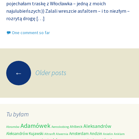
pojechałam traskę z Włocławka – jedną z moich
najulubieńszych:)) Zalali wreszcie asfaltem – i to niezłym –
rozrytą drogę
[…]
One comment so far
Posts
←
Older posts
navigation
Tu byłam
Adamówek
Aleksandrów
Ahlbeck
Abramów
Aeroskobing
Andzin
Aleksandrów Kujawski
Amsterdam
Altranft
Alwernia
Anielin
Anklam