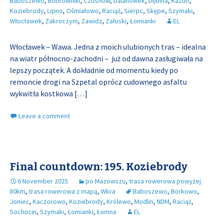
Baboszewo
,
Bobrowniki
,
Czosnów
,
Dalanówek
,
Dębina
,
Kazuń
,
Koziebrody
,
Lipno
,
Ośmiałowo
,
Raciąż
,
Sierpc
,
Skępe
,
Szymaki
,
Włocławek
,
Zakroczym
,
Zawidz
,
Załuski
,
Łomianki
EL
Włocławek – Wawa. Jedna z moich ulubionych tras – idealna
na wiatr północno-zachodni – już od dawna zasługiwała na
lepszy początek. A dokładnie od momentu kiedy po
remoncie drogi na Szpetal oprócz cudownego asfaltu
wykwitła kostkowa
[…]
Leave a comment
Final countdown: 195. Koziebrody
6 November 2025
po Mazowszu
,
trasa rowerowa powyżej
80km
,
trasa rowerowa z mapą
,
Wkra
Baboszewo
,
Borkowo
,
Joniec
,
Kaczorowo
,
Koziebrody
,
Królewo
,
Modlin
,
NDM
,
Raciąż
,
Sochocin
,
Szymaki
,
Łomianki
,
Łomna
EL