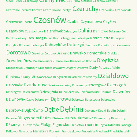
Czarnowo
Czarnów
Czarnowąż
Czchów
Czechów
Czerewki
Czeruchy
Czermno
Czernice Borowe
Czernikowo
Czertyń
Czerwińsk
Czerwonak
Czosnów
Czubin
Czymanowo
Czyżew
Czerwone
Czocha
Dalnia
Cząstków
Dalanówek
Daniłowo
Częstochowa
Daleszyce
Debrzno
Delft
Den Haag
Dobre Miasto
Dembskie Góry
Depot
Derc
Dobiegniew
Dobieżyn
Dobrojewo
Dobrzyń
Dobrzyków
Dobrylas
Dobrzeń
Dobrzyca
Doktorce
Dolna Grupa
Domaniew
Dorotowo
Drawsko Pomorskie
Drawno
Dosłońce
Dołubno
Drebkau
Drogiszka
Dresden
Dreszew
Drewniaczki
Drewnów
Drezdenko
Droblin
Dudy Puszczańskie
Drogoszewo
Drohiczyn
Droszków
Drwalew
Drygały
Drążewo
Działdowo
Duninowo
Duży Dół
Dymaczewo
Dzbądzek
Dziadkowice
Dziarny
Dziekanów
Dzierzgoń
Dziecinów
Dzierzgowo
Dziekanów Leśny
Dziemiany
Dziwnów
Dzierżążnia
Dzierzgów
Dzierżoniów
Dziewierzewo
Dziećmirowice
Dziunin
Dąbrowa
Dziwnówek
Dąbie
Dąbroszyn
Dąbrowa Białostocka
Dąbrowice
Dębina
Dębe
Dąbrówno
Dąbrówka
Dębionek
Dębki
Dęblin
Dębniki
Długosiodło
Dłużek
Dłużka
Dłużniewo
Dębowo
Dłużewo
Dźwierzuty
Dźwirzuty
Elbląg
Dźwirzyno
Elgnówko
Edwardów
Elżbietów
Erurt
Ełk Szyba
Fabianki
Faborgi
Flensburg
Falkowo
Flansburg
Florynki
Franciszkowo
Fredericia
Friedland
Friedrichstahl