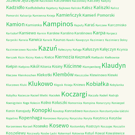
Józefów
Jędrzejów
Kaczorowo
Kaczory
Kaczkowo
Kaczorowy
Kadyny
Kadzidło
Kaliszki
Kalisz
Kadłubówka
Kajetany
Kajkowo
Kalisko
Kalisz
Kamieńczyk
Kamień Pomorski
Pomorski
Kalvarija
Kamienna Knieja
Kampinos
Kamion
Karaś
Kamionka
Karczmisko
Kaputy
Karczew
Karpa
Karniewo
Karolew
Karolino
Karolinowo
Karlsdorf
Karnin
Karpacz
Karwica
Kaunas
Karpniki
Karwia
Karwik
Kawki
Kawęczyn
Kazimierz
Kazimierz Dolny
Kazuń
Kałuszyn
Kałęczyn
Kcynia
Kazimierzowo
Kaznów
Kałeczyny
Kaługa
Kiernozia
Kiezmark
Kielce
Kerszek
Kicin
Kiciny
Kiekrz
Kiełbaski
Kiełkowice
Klaudyn
Kiścinne
Kikół
Kisiny
Kiełpin
Kilonia
Kiełpino
Klampenborg
Klembów
Klekotki
Klewinowo
Klewki
Kleczew
Kleinkoschen
Kleszczów
Klukowo
Kobiałka
Kniewo
Kluczewo
Kluki
Klępsk
Knieja
Kobylanka
Koczargi
Kobyłka
Kociesze
Kocień Wielki
Kociołek
Koczała
Kodeń
Kodrąb
Kolno
Koluszki
Koenigstein
Koge
Kolesin
Komornica
Kompina
Konarzyny
Koniecpol
Konopki
Konin
Konojady
Konradowo
Konotop
Konstancin
Konstantynów Łódzki
Kopenhaga
Korytnica
Korytów
Kopalino
Koronowo
Koryciny
Koryciska
Koryta
Kosewo
Kosewko
Kostrzyn
Korzeniewo
Korzeń
Kostomłoty
Koszajec
Koszalin
Koszelewy
Kotuń
Kowal
Kowalewice
Koszwały
Kosów Lacki
Kotermań
Kotowice