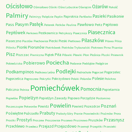
Ościsłowo
Ożarów
Ośmiałowo
Ośniki
Ośno Lubuskie
Oświęcim
Pakość
Palmiry
Pasieki
Pasikonie
Paprotnia
Palmiryy
Palędzie
Paplin
Parłówko
Pasłęk
Pasym
Pawłowo
Pass
Pepłowo
Peitz
Paterek
Patków
Paulina
Piasecznica
Pepłówek
Pestkownica
Perkowo
Petrykozy
Piaecznica
Pilaszków
Piaseczno
Piecki
Pieski
Piastów
Piechowice
Pietkowo
Pilawa
Pilica
Piorunów
Pionki
Pillnitz
Piotrkówek
Piotrków Trybunalski
Piotrowo
Pirna
Pisanica
Pisz
Piła
Piszczac
Piątek
Piwniczna
Piławki
Plewki
Plon
Plośnica
Pluski
Pniewnik
Pociecha
Pobierowo
Pobiedziska
Podawce
Poddąbie
Podgórze
Podlejki
Podkampinos
Pogorzelec
Podkowa Leśna
Podrochale
Pogorzel
Polesie
Pogorzelica
Pokrzydowo
Pogroszew
Pokrytki
Polaki
Polanów
Polichno
Pomiechówek
Pomocnia
Policzna
Popielarnia
Polnica
Popielżyn
Popielżyn Zawady
Popowo
Porządzie
Popielów
Postomino
Powielin
Poznań
Powidz
Powierż
Pozezdrze
Poszeszupie
Potworów
Prabuty
Poświętne
Poźrzadło
Prabuty Góry
Pranie
Prawiedniki
Prażmów
Prora
Przasnysz
Prostyń
Pruszków
Prostki
Proszew
Proszowice
Prusewo
Prusinowo
Przechlewo
Przejazd
Przejazdowo
Przedecz
Przemęt
Przepitki
Przesieki