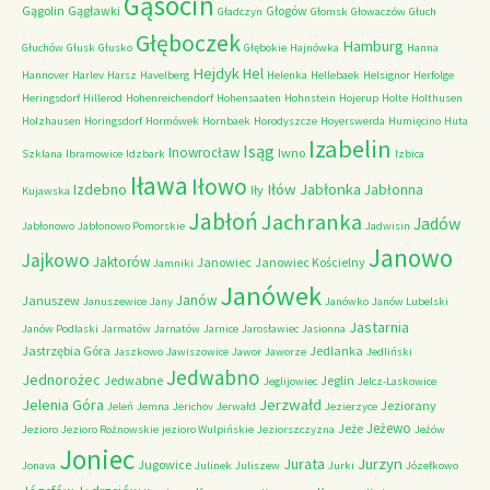
Gąsocin
Gągolin
Gągławki
Głogów
Gładczyn
Głomsk
Głowaczów
Głuch
Głęboczek
Hamburg
Głuchów
Głusk
Głusko
Głębokie
Hajnówka
Hanna
Hejdyk
Hel
Hannover
Harlev
Harsz
Havelberg
Helenka
Hellebaek
Helsignor
Herfolge
Heringsdorf
Hillerod
Hohenreichendorf
Hohensaaten
Hohnstein
Hojerup
Holte
Holthusen
Holzhausen
Horingsdorf
Hormówek
Hornbaek
Horodyszcze
Hoyerswerda
Humięcino
Huta
Izabelin
Isąg
Inowrocław
Iwno
Szklana
Ibramowice
Idzbark
Izbica
Iława
Iłowo
Iłów
Jabłonka
Izdebno
Jabłonna
Iły
Kujawska
Jabłoń
Jachranka
Jadów
Jabłonowo
Jabłonowo Pomorskie
Jadwisin
Janowo
Jajkowo
Jaktorów
Janowiec
Janowiec Kościelny
Jamniki
Janówek
Janów
Januszew
Januszewice
Jany
Janówko
Janów Lubelski
Jastarnia
Janów Podlaski
Jarmatów
Jarnatów
Jarnice
Jarosławiec
Jasionna
Jastrzębia Góra
Jedlanka
Jaszkowo
Jawiszowice
Jawor
Jaworze
Jedliński
Jedwabno
Jednorożec
Jedwabne
Jeglin
Jeglijowiec
Jelcz-Laskowice
Jerzwałd
Jelenia Góra
Jeziorany
Jeleń
Jemna
Jerichov
Jerwałd
Jezierzyce
Jeżewo
Jeże
Jezioro
Jezioro Rożnowskie
jezioro Wulpińskie
Jeziorszczyzna
Jeżów
Joniec
Jurzyn
Jurata
Jugowice
Jonava
Julinek
Juliszew
Jurki
Józefkowo