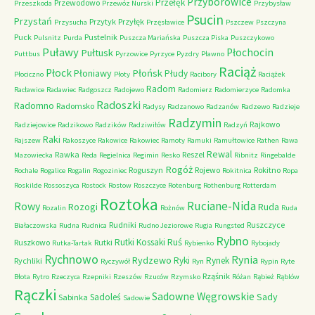
Przyborowice
Przełęk
Przewodowo
Przeszkoda
Przewóz Nurski
Przybysław
Psucin
Przystań
Przytyk
Przyłęk
Przysucha
Przęsławice
Pszczew
Pszczyna
Puck
Pustelnik
Pulsnitz
Purda
Puszcza Mariańska
Puszcza Piska
Puszczykowo
Puławy
Pułtusk
Płochocin
Puttbus
Pyrzowice
Pyrzyce
Pyzdry
Pławno
Raciąż
Płock
Płońsk
Płoniawy
Płudy
Płociczno
Płoty
Racibory
Raciążek
Radom
Racławice
Radawiec
Radgoszcz
Radojewo
Radomierz
Radomierzyce
Radomka
Radoszki
Radomno
Radomsko
Radysy
Radzanowo
Radzanów
Radzewo
Radzieje
Radzymin
Rajkowo
Radziejowice
Radzikowo
Radzików
Radziwiłów
Radzyń
Raki
Rajszew
Rakoszyce
Rakowice
Rakowiec
Ramoty
Ramuki
Ramułtowice
Rathen
Rawa
Rewal
Rawka
Reszel
Mazowiecka
Reda
Regielnica
Regimin
Resko
Ribnitz
Ringebalde
Rogóż
Roguszyn
Rojewo
Rokitno
Rochale
Rogalice
Rogalin
Rogoziniec
Rokitnica
Ropa
Roskilde
Rossoszyca
Rostock
Rostow
Roszczyce
Rotenburg
Rothenburg
Rotterdam
Roztoka
Ruciane-Nida
Rowy
Rozogi
Ruda
Rozalin
Rożnów
Ruda
Rudniki
Ruszczyce
Białaczowska
Rudna
Rudnica
Rudno Jeziorowe
Rugia
Rungsted
Rybno
Ruś
Rutki Kossaki
Ruszkowo
Rutki
Rutka-Tartak
Rybienko
Rybojady
Rychnowo
Rynia
Rydzewo
Ryki
Rynek
Rychliki
Ryczywół
Ryn
Rypin
Ryte
Rząśnik
Błota
Rytro
Rzeczyca
Rzepniki
Rzeszów
Rzuców
Rzymsko
Różan
Rąbież
Rąblów
Rączki
Sadowne Węgrowskie
Sady
Sadoleś
Sabinka
Sadowie