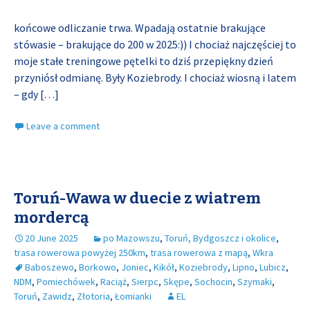
końcowe odliczanie trwa. Wpadają ostatnie brakujące
stówasie – brakujące do 200 w 2025:)) I chociaż najczęściej to
moje stałe treningowe pętelki to dziś przepiękny dzień
przyniósł odmianę. Były Koziebrody. I chociaż wiosną i latem
– gdy
[…]
Leave a comment
Toruń-Wawa w duecie z wiatrem
mordercą
20 June 2025
po Mazowszu
,
Toruń, Bydgoszcz i okolice
,
trasa rowerowa powyżej 250km
,
trasa rowerowa z mapą
,
Wkra
Baboszewo
,
Borkowo
,
Joniec
,
Kikół
,
Koziebrody
,
Lipno
,
Lubicz
,
NDM
,
Pomiechówek
,
Raciąż
,
Sierpc
,
Skępe
,
Sochocin
,
Szymaki
,
Toruń
,
Zawidz
,
Złotoria
,
Łomianki
EL