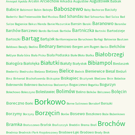
Arciechów
Augustówek
Arcelin
Arkadia
Augustów
Babiak
Annopol
Apolda
Baboszewo
Babice
Baciuty
Babimost
Babin
Babięta
Baby
Bachorze
Bad Schandau
Baderitz
Bad Freienwalde
Bad Muskau
Bad Schwartau
Bad Sulza
Bad
Baranowo
Bansin
Sulze
Bagienice
Bakus Wanda
Banie Mazurskie
Baraki
Baranów
Bartniczka
Barchów
Barczewo
Bartodzieje
Bardo
Barlinek
Bartków
Bartniki
Bartąg
Bartążek
Bartoszki
Bartłomiejowice
Baruchowo
Barłogi
Batowice
Bautzen
Bednary
Bełchów
Bemowo
Bergen am Rugen
Bałdowo
Becejły
Bedlno
Berlin
Białobrzegi
Biała Podlaska
Bełżyce
Biała Góra
Biała Piska
Białe Błoto
Białka
Białutki
Bibiampol
Białogóra
Białołęka
Białuty
Białystok
Biedaszek
Bielice
Bieniewice
Biesal
Bielawy
Bieżuń
Biederitz
Biedrusko
Bielawa
Bielnik
Biskupiec
Binz
Birkerod
Bischofswerda
Biskupice
Bisztynek
Bledzew
Bnin
Bobolice
Bogurzyn
Bobrowniki
Bobrowo
Bogaczewo
Bochotnica
Bodzentyn
Bogatka
Bolimów
Bolęcin
Bolesławiec
Bolino
Bolechowo
Boleszyno
Bolków
Bolszewo
Borkowo
Boreczno
Borki
Borsuki
Borne Sulinowo
Borsdorf
Borzęcin
Borzymy
Bosewo
Boszkowo
Borzyny
Borów
Boże
Bożenkowo
Brochów
Bramka
Brańsk
Bratuszewo
Brańszczyk
Breddin
Brema
Breń
Brodowe Łąki
Brodowo
Brodnica
Brodnicki Park Krajobrazowy
Brody
Brok