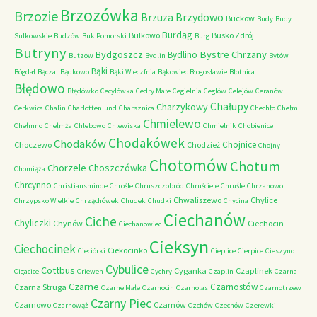
Brzozówka
Brzozie
Brzydowo
Brzuza
Buckow
Budy
Budy
Burdąg
Bulkowo
Busko Zdrój
Sulkowskie
Budzów
Buk Pomorski
Burg
Butryny
Bystre Chrzany
Bydgoszcz
Bydlino
Butzow
Bydlin
Bytów
Bąki
Bógdał
Bączal
Bądkowo
Bąki Wieczfnia
Bąkowiec
Błogosławie
Błotnica
Błędowo
Błędówko
Cecylówka
Cedry Małe
Cegielnia
Cegłów
Celejów
Ceranów
Chałupy
Charzykowy
Cerkwica
Chalin
Charlottenlund
Charsznica
Chechło
Chełm
Chmielewo
Chełmno
Chełmża
Chlebowo
Chlewiska
Chmielnik
Chobienice
Chodakówek
Chodaków
Chojnice
Choczewo
Chodzież
Chojny
Chotomów
Chotum
Chorzele
Choszczówka
Chomiąża
Chrcynno
Christiansminde
Chrośle
Chruszczobród
Chruściele
Chruśle
Chrzanowo
Chwaliszewo
Chylice
Chrzypsko Wielkie
Chrząchówek
Chudek
Chudki
Chycina
Ciechanów
Ciche
Chyliczki
Chynów
Ciechocin
Ciechanowiec
Cieksyn
Ciechocinek
Ciekocinko
Cieciórki
Cieplice
Cierpice
Cieszyno
Cybulice
Cottbus
Cyganka
Czaplinek
Cigacice
Criewen
Cychry
Czaplin
Czarna
Czarne
Czarnostów
Czarna Struga
Czarne Małe
Czarnocin
Czarnolas
Czarnotrzew
Czarny Piec
Czarnowo
Czarnów
Czarnowąż
Czchów
Czechów
Czerewki