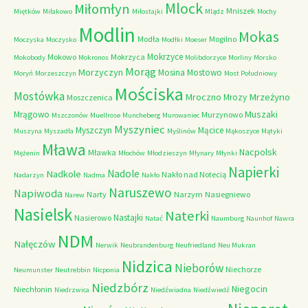
Mlock
Miłomłyn
Mniszek
Miętków
Miłakowo
Miłostajki
Mlądz
Mochy
Modlin
Mokas
Modła
Mogilno
Moczyska
Moczysko
Modłki
Moeser
Mokrzyce
Mokowo
Mokrzyca
Mokobody
Mokronos
Molibdorzyce
Morliny
Morsko
Morąg
Morzyczyn
Mosina
Mostowo
Moryń
Morzeszczyn
Most Południowy
Mościska
Mostówka
Mrzeżyno
Mroczno
Mrozy
Moszczenica
Muszaki
Mrągowo
Murzynowo
Mszczonów
Muellrose
Muncheberg
Murowaniec
Myszyniec
Myszczyn
Mącice
Muszyna
Myszadła
Myślinów
Mąkoszyce
Mątyki
Mława
Nacpolsk
Mławka
Mężenin
Młochów
Młodzieszyn
Młynary
Młynki
Napierki
Nadkole
Nadole
Nakło nad Notecią
Nadarzyn
Nadma
Nakło
Naruszewo
Napiwoda
Narty
Narzym
Nasiegniewo
Narew
Nasielsk
Naterki
Nastajki
Nasierowo
Natać
Naumburg
Naunhof
Nawra
NDM
Nałęczów
Nerwik
Neubrandenburg
Neufriedland
Neu Mukran
Nidzica
Nieborów
Niechorze
Neumunster
Neutrebbin
Nicponia
Niedzbórz
Niegocin
Niechłonin
Niedrzwica
Niedźwiadna
Niedźwiedź