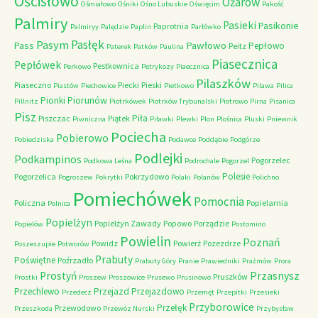
Ościsłowo
Ożarów
Ośmiałowo
Ośniki
Ośno Lubuskie
Oświęcim
Pakość
Palmiry
Pasieki
Pasikonie
Paprotnia
Palmiryy
Palędzie
Paplin
Parłówko
Pasłęk
Pasym
Pawłowo
Pass
Pepłowo
Peitz
Paterek
Patków
Paulina
Piasecznica
Pepłówek
Pestkownica
Perkowo
Petrykozy
Piaecznica
Pilaszków
Piaseczno
Piecki
Pieski
Piastów
Piechowice
Pietkowo
Pilawa
Pilica
Piorunów
Pionki
Pillnitz
Piotrkówek
Piotrków Trybunalski
Piotrowo
Pirna
Pisanica
Pisz
Piła
Piszczac
Piątek
Piwniczna
Piławki
Plewki
Plon
Plośnica
Pluski
Pniewnik
Pociecha
Pobierowo
Pobiedziska
Podawce
Poddąbie
Podgórze
Podlejki
Podkampinos
Pogorzelec
Podkowa Leśna
Podrochale
Pogorzel
Polesie
Pogorzelica
Pokrzydowo
Pogroszew
Pokrytki
Polaki
Polanów
Polichno
Pomiechówek
Pomocnia
Policzna
Popielarnia
Polnica
Popielżyn
Popielżyn Zawady
Popowo
Porządzie
Popielów
Postomino
Powielin
Poznań
Powidz
Powierż
Pozezdrze
Poszeszupie
Potworów
Prabuty
Poświętne
Poźrzadło
Prabuty Góry
Pranie
Prawiedniki
Prażmów
Prora
Przasnysz
Prostyń
Pruszków
Prostki
Proszew
Proszowice
Prusewo
Prusinowo
Przechlewo
Przejazd
Przejazdowo
Przedecz
Przemęt
Przepitki
Przesieki
Przyborowice
Przełęk
Przewodowo
Przeszkoda
Przewóz Nurski
Przybysław