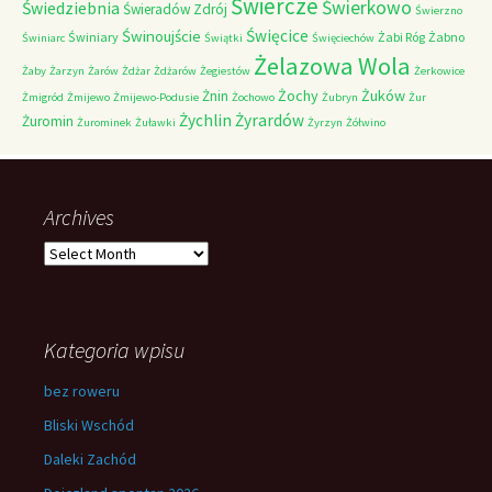
Świercze
Świerkowo
Świedziebnia
Świeradów Zdrój
Świerzno
Świnoujście
Święcice
Świniary
Żabi Róg
Żabno
Świniarc
Świątki
Święciechów
Żelazowa Wola
Żaby
Żarzyn
Żarów
Żdżar
Żdżarów
Żegiestów
Żerkowice
Żochy
Żuków
Żnin
Żmigród
Żmijewo
Żmijewo-Podusie
Żochowo
Żubryn
Żur
Żychlin
Żyrardów
Żuromin
Żurominek
Żuławki
Żyrzyn
Żółwino
Archives
Archives
Kategoria wpisu
bez roweru
Bliski Wschód
Daleki Zachód