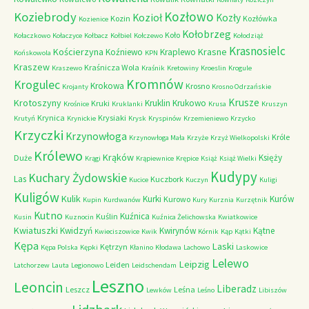
Kozłowo
Koziebrody
Kozioł
Kozły
Kozin
Kozłówka
Kozienice
Kołobrzeg
Koło
Kołaczkowo
Kołaczyce
Kołbacz
Kołbiel
Kołczewo
Kołodziąż
Krasnosielc
Kościerzyna
Krasne
Koźniewo
Kraplewo
Końskowola
KPN
Kraszew
Kraśnicza Wola
Kraszewo
Kraśnik
Kretowiny
Kroeslin
Krogule
Kromnów
Krogulec
Krokowa
Krosno
Krojanty
Krosno Odrzańskie
Krusze
Krotoszyny
Kruklin
Krukowo
Kruki
Krośnice
Kruklanki
Krusa
Kruszyn
Krynica
Krysiaki
Krutyń
Krynickie
Krysk
Kryspinów
Krzemieniewo
Krzycko
Krzyczki
Krzynowłoga
Króle
Krzynowłoga Mała
Krzyże
Krzyż Wielkopolski
Królewo
Krąków
Księży
Duże
Krągi
Krąpiewnice
Krępice
Książ
Książ Wielki
Kudypy
Kuchary Żydowskie
Las
Kuczbork
Kucice
Kuczyn
Kuligi
Kuligów
Kulik
Kurki
Kurów
Kurowo
Kupin
Kurdwanów
Kury
Kurznia
Kurzętnik
Kutno
Kuźnica
Kuślin
Kusin
Kuznocin
Kuźnica Żelichowska
Kwiatkowice
Kwiatuszki
Kwidzyń
Kwirynów
Kątne
Kwieciszowice
Kwik
Kórnik
Kąp
Kątki
Kępa
Laski
Kętrzyn
Kępa Polska
Kępki
Kłanino
Kłodawa
Lachowo
Laskowice
Lelewo
Leipzig
Leiden
Latchorzew
Lauta
Legionowo
Leidschendam
Leszno
Leoncin
Liberadz
Leszcz
Leśna
Lewków
Leśno
Libiszów