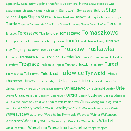
Sława
Sędzichów
Sędziszów
Sępólno Krajeńskie
Słabomierz
Sławatycze
Sławno
Słup
Słubice
Słonecznik
Słończewo
Sławoborze
Słomczyn
Słomin
Słomniki
Słupno
Słupsk
Słupca
Słupia
Tabórz
Służew
Taarbaek
Takomyśle
Tantow
Tarczyn
Teresin
Tarda
Targowo
Tarnowskie Góry
Tarup
Tczew
Telleborg
Teodorówka
Teofile
Tomaszkowo
Tereszewo
Tomaszewo
Terespol
Tleń
Tomaryny
Toruń
Treblinka
Tomczyce
Tomki
Topczewo
Topolin
Toporowo
Toszek
Trakai
Trawy
Truskaw
Truskawka
Trojany
Trląg
Trojanów
Troszyn
Trudna
Trzebiatów
Trzcianka
Trzciniec
Truskolas
Trzciel
Trzebuń
Trzemeszno Lubuskie
Trzęsacz
Turośl
Tuczki
Tuchola
Trzygłów
Trzścianka
Trębice
Tujsk
Tum
Tułowice
Tynwałd
Tuł
Tułodziad
Tyłowo
Turza Wielka
Tuławki
Ukta
Tłuchowo
Tłuszcz
Ulinia
Uchacze
Udryn
Ulikowo
Ulrichorst
Umiastów
Urle
Unieszewo
Uniechowo
Uniszki
Unierzyż
Unierzyż Strzegowo
Unin
Upałty
Ustka
Ursus
Uzdowo
Urowo
Urszulin
Usedom
Ustanówek
Ustroń
Uznam
Uścięcice
Vilnius
Vallo
Varso Tower
Veivieriai
Velo Krynica
Velo Poprad
Ves
Wadąg
Walidrogi
Walim
Warka
Warlity Wielkie
Warchały
Warmiak
Wapnica
Warlity
Warszawa
Warta
Wawrzyszew
Wałbrzych
Wałcz
Ważne Młyny
Wda
Wdzydze
Weimar
Weißenberg
Wejsuny
Wiartel
Wejherowo
Welzow
Wereszczyn
Weronika
Westerplatte
Wieczfnia Kościelna
Wieczfnia
Wicko
Wichulec
Wiejce
Wiejsce