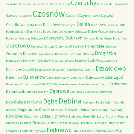
Czeruchy
Czermno
Czernice Borowe
Czernikowo
Czertyń
Czerwińsk
Czerwonak
Czosnów
Czubin
Czymanowo
Czyżew
Czerwone
Czocha
Dalnia
Cząstków
Dalanówek
Daniłowo
Częstochowa
Daleszyce
Debrzno
Delft
Den Haag
Dobre Miasto
Dembskie Góry
Depot
Derc
Dobiegniew
Dobieżyn
Dobrojewo
Dobrzyń
Dobrzyków
Dobrylas
Dobrzeń
Dobrzyca
Doktorce
Dolna Grupa
Domaniew
Dorotowo
Drawsko Pomorskie
Drawno
Dosłońce
Dołubno
Drebkau
Drogiszka
Dresden
Dreszew
Drewniaczki
Drewnów
Drezdenko
Droblin
Dudy Puszczańskie
Drogoszewo
Drohiczyn
Droszków
Drwalew
Drygały
Drążewo
Działdowo
Duninowo
Duży Dół
Dymaczewo
Dzbądzek
Dziadkowice
Dziarny
Dziekanów
Dzierzgoń
Dziecinów
Dzierzgowo
Dziekanów Leśny
Dziemiany
Dziwnów
Dzierżążnia
Dzierzgów
Dzierżoniów
Dziewierzewo
Dziećmirowice
Dziunin
Dąbrowa
Dziwnówek
Dąbie
Dąbroszyn
Dąbrowa Białostocka
Dąbrowice
Dębina
Dębe
Dąbrówno
Dąbrówka
Dębionek
Dębki
Dęblin
Dębniki
Długosiodło
Dłużek
Dłużka
Dłużniewo
Dębowo
Dłużewo
Dźwierzuty
Dźwirzuty
Elbląg
Dźwirzyno
Elgnówko
Edwardów
Elżbietów
Erurt
Ełk Szyba
Fabianki
Faborgi
Flensburg
Falkowo
Flansburg
Florynki
Franciszkowo
Fredericia
Friedland
Friedrichstahl
Frąknowo
Gaj
Gady
Frombork
Frydland
Frygnowo
Funka
Fynshav
Gabrysin