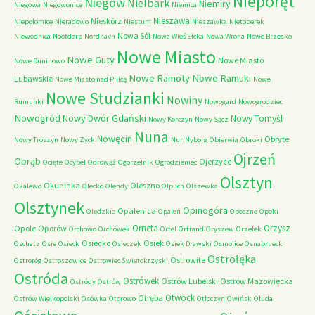
Nieporęt
Niegów
Nielbark
Niemiry
Niegowa
Niegowonice
Niemica
Nieszawa
Nieskórz
Niepołomice
Nieradowo
Niestum
Nieszawka
Nietoperek
Nowa Sól
Niewodnica
Nootdorp
Nordhavn
Nowa Wieś Ełcka
Nowa Wrona
Nowe Brzesko
Nowe Miasto
Nowe Guty
Nowe Miasto
Nowe Duninowo
Nowe Ramoty
Nowe Ramuki
Lubawskie
Nowe Miasto nad Pilicą
Nowe
Nowe Studzianki
Nowiny
Rumunki
Nowogard
Nowogrodziec
Nowogród
Nowy Dwór Gdański
Nowy Tomyśl
Nowy Korczyn
Nowy Sącz
Nuna
Nowęcin
Obryte
Nowy Troszyn
Nowy Zyck
Nur
Nyborg
Obierwia
Obroki
Ojrzeń
Obrąb
Ojerzyce
Ocięte
Ocypel
Odrowąż
Ogorzelnik
Ogrodzieniec
Olsztyn
Okuninka
Oleszno
Okalewo
Olecko
Olendy
Olpuch
Olszewka
Olsztynek
Opinogóra
Opalenica
Olędzkie
Opaleń
Opoczno
Opoki
Orneta
Orzysz
Opole
Oporów
Orchowo
Orchówek
Ortel
Ortrand
Oryszew
Orzełek
Osiecko
Osiek
Oschatz
Osie
Osieck
Osieczek
Osiek Drawski
Osmolice
Osnabrueck
Ostrołęka
Ostrowite
Ostroróg
Ostroszowice
Ostrowiec Świętokrzyski
Ostróda
Ostrówek
Ostrów Lubelski
Ostrów Mazowiecka
Ostródy
Ostrów
Otwock
Otręba
Ostrów Wielkopolski
Osówka
Otorowo
Otłoczyn
Owińsk
Ołuda