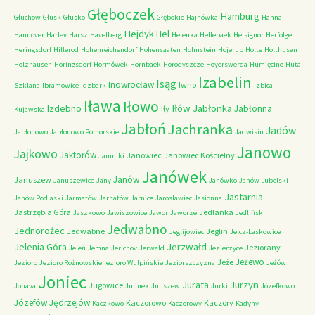
Głęboczek
Hamburg
Głuchów
Głusk
Głusko
Głębokie
Hajnówka
Hanna
Hejdyk
Hel
Hannover
Harlev
Harsz
Havelberg
Helenka
Hellebaek
Helsignor
Herfolge
Heringsdorf
Hillerod
Hohenreichendorf
Hohensaaten
Hohnstein
Hojerup
Holte
Holthusen
Holzhausen
Horingsdorf
Hormówek
Hornbaek
Horodyszcze
Hoyerswerda
Humięcino
Huta
Izabelin
Isąg
Inowrocław
Iwno
Szklana
Ibramowice
Idzbark
Izbica
Iława
Iłowo
Iłów
Jabłonka
Izdebno
Jabłonna
Iły
Kujawska
Jabłoń
Jachranka
Jadów
Jabłonowo
Jabłonowo Pomorskie
Jadwisin
Janowo
Jajkowo
Jaktorów
Janowiec
Janowiec Kościelny
Jamniki
Janówek
Janów
Januszew
Januszewice
Jany
Janówko
Janów Lubelski
Jastarnia
Janów Podlaski
Jarmatów
Jarnatów
Jarnice
Jarosławiec
Jasionna
Jastrzębia Góra
Jedlanka
Jaszkowo
Jawiszowice
Jawor
Jaworze
Jedliński
Jedwabno
Jednorożec
Jedwabne
Jeglin
Jeglijowiec
Jelcz-Laskowice
Jerzwałd
Jelenia Góra
Jeziorany
Jeleń
Jemna
Jerichov
Jerwałd
Jezierzyce
Jeżewo
Jeże
Jezioro
Jezioro Rożnowskie
jezioro Wulpińskie
Jeziorszczyzna
Jeżów
Joniec
Jurzyn
Jurata
Jugowice
Jonava
Julinek
Juliszew
Jurki
Józefkowo
Józefów
Jędrzejów
Kaczorowo
Kaczory
Kaczkowo
Kaczorowy
Kadyny