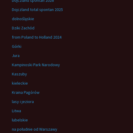
Dojczland spontan 2026
Dojczland total spontan 2025
dolnośląskie
Dziki Zachód
from Poland to Holland 2024
Górki
Jura
Kampinoski Park Narodowy
Kaszuby
kieleckie
Kraina Pagórów
lasy i jeziora
Litwa
lubelskie
na południe od Warszawy