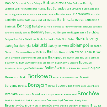
Baboszewo
Babice
Baciuty
Babimost
Babin
Babięta
Baby
Bachorze
Bad Schandau
Baderitz
Bad Freienwalde
Bad Muskau
Bad Schwartau
Bad Sulza
Bad
Baranowo
Bansin
Sulze
Bagienice
Bakus Wanda
Banie Mazurskie
Baraki
Baranów
Bartniczka
Barchów
Barczewo
Bartodzieje
Bardo
Barlinek
Bartków
Bartniki
Bartąg
Bartążek
Bartoszki
Bartłomiejowice
Baruchowo
Barłogi
Batowice
Bautzen
Bednary
Bełchów
Bemowo
Bergen am Rugen
Bałdowo
Becejły
Bedlno
Berlin
Białobrzegi
Biała Podlaska
Bełżyce
Biała Góra
Biała Piska
Białe Błoto
Białka
Białutki
Bibiampol
Białogóra
Białołęka
Białuty
Białystok
Biedaszek
Bielice
Bieniewice
Biesal
Bielawy
Bieżuń
Biederitz
Biedrusko
Bielawa
Bielnik
Biskupiec
Binz
Birkerod
Bischofswerda
Biskupice
Bisztynek
Bledzew
Bnin
Bobolice
Bogurzyn
Bobrowniki
Bobrowo
Bogaczewo
Bochotnica
Bodzentyn
Bogatka
Bolimów
Bolęcin
Bolesławiec
Bolino
Bolechowo
Boleszyno
Bolków
Bolszewo
Borkowo
Boreczno
Borki
Borsuki
Borne Sulinowo
Borsdorf
Borzęcin
Borzymy
Bosewo
Boszkowo
Borzyny
Borów
Boże
Bożenkowo
Brochów
Bramka
Brańsk
Bratuszewo
Brańszczyk
Breddin
Brema
Breń
Brodowe Łąki
Brodowo
Brodnica
Brodnicki Park Krajobrazowy
Brody
Brok
Bronisławów
Brzoza
Bruliny
Brwinów
Brusy
Bryki
Brzezie
Brzeziny
Brzeźnica