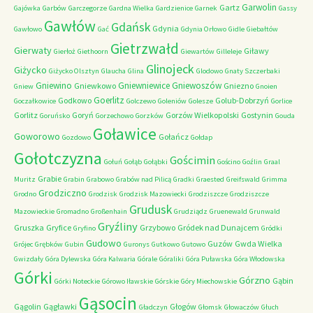
Garwolin
Gartz
Gajówka
Garbów
Garczegorze
Gardna Wielka
Gardzienice
Garnek
Gassy
Gawłów
Gdańsk
Gdynia
Gawłowo
Gać
Gdynia Orłowo
Gidle
Giebałtów
Gietrzwałd
Gierwaty
Giławy
Gierłoż
Giethoorn
Giewartów
Gilleleje
Glinojeck
Giżycko
Giżycko Olsztyn
Glaucha
Glina
Glodowo
Gnaty Szczerbaki
Gniewino
Gniewniewice
Gniewoszów
Gniewkowo
Gniezno
Gniew
Gnoien
Goerlitz
Godkowo
Golub-Dobrzyń
Goczałkowice
Golczewo
Goleniów
Golesze
Gorlice
Gorlitz
Goryń
Gorzów Wielkopolski
Gostynin
Goruńsko
Gorzechowo
Gorzków
Gouda
Goławice
Goworowo
Gołańcz
Gozdowo
Gołdap
Gołotczyzna
Gościmin
Gołuń
Gołąb
Gołąbki
Gościno
Goźlin
Graal
Grabie
Muritz
Grabin
Grabowo
Grabów nad Pilicą
Gradki
Graested
Greifswald
Grimma
Grodziczno
Grodno
Grodzisk
Grodzisk Mazowiecki
Grodziszcze
Grodziszcze
Grudusk
Mazowieckie
Gromadno
Großenhain
Grudziądz
Gruenewald
Grunwald
Gryźliny
Gruszka
Gryfice
Grzybowo
Gródek nad Dunajcem
Gryfino
Gródki
Gudowo
Guzów
Gwda Wielka
Grójec
Grębków
Gubin
Guronys
Gutkowo
Gutowo
Gwizdały
Góra Dylewska
Góra Kalwaria
Górale
Góraliki
Góra Puławska
Góra Włodowska
Górki
Górzno
Gąbin
Górki Noteckie
Górowo Iławskie
Górskie
Góry Miechowskie
Gąsocin
Gągolin
Gągławki
Głogów
Gładczyn
Głomsk
Głowaczów
Głuch