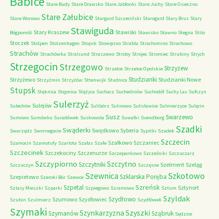
Babice
Stare Budy
Stare Drawsko
Stare Jabłonki
Stare Juchy
Stare Osieczno
Stare Załubice
Stare Worowo
Stargard Szczeciński
Starogard
Stary Brus
Stary
Stawiguda
Stary Kraszew
Stawiski
Bógpomóż
Stawisko
Stawno
Stegna
Stilo
Stoczek
Stolpen
Stolzenhagen
Stopsk
Stowęcino
Strabla
Strachomino
Strachowo
Strachów
Strachówka
Stralsund
Straszewo
Stroby
Strojec
Stromiec
Strubiny
Strych
Strzegocin
Strzegowo
Strzyżew
Strzelce
Strzelce Opolskie
Studzianki
Strzyżewo
Studzianki Nowe
Strzyżmin
Strzyżów
Sttenwijk
Studnica
Stupsk
Stęknica
Stępnica
Stężyca
Suchacz
Suchedniów
Suchodół
Suchy Las
Sufczyn
Sulerzyż
Sulejów
Sulechów
Sulibórz
Sulinowo
Sulisławice
Sulmierzyce
Sulęcin
Susz
Swarzewo
Sumowo
Sumówko
Suradówek
Suskowola
Suwałki
Svendborg
Szadki
Swąderki
Swędkowo
Syberia
Swarzędz
Swornegacie
Sypitki
Szadek
Szczecin
Szałkowo
Szczaniec
Szamocin
Szamotuły
Szarlota
Szałas
Szałe
Szczecinek
Szczekociny
Szczenurze
Szczepankowo
Szcześniki
Szczuczarz
Szczypiorno
Szczytno
Szczytniki
Szelment
Szeląg
Szczuczyn
Szczęsne
Szkotowo
Szewnica
Szklarska Poręba
Szepietowo
Szeroki Bór
Szewce
Szreńsk
Szpetal
Sztynort
Szlasy Mieszki
Szparki
Szpiegowo
Szramowo
Sztum
Szyldak
Szydłowo
Szumowo
Szydłowiec
Szubin
Szulmierz
Szydłówek
Szymaki
Szyszki
Szynkarzyzna
Szymanów
Sząbruk
Sędzice