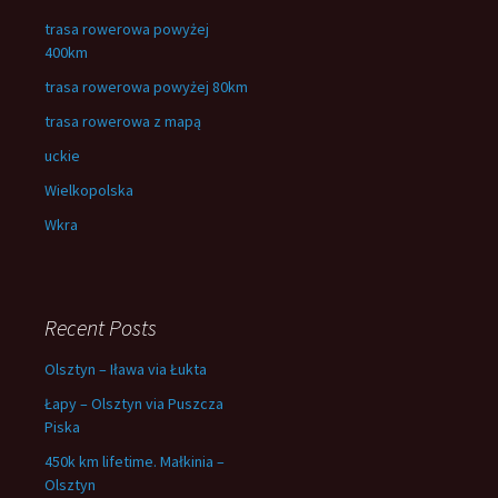
trasa rowerowa powyżej
400km
trasa rowerowa powyżej 80km
trasa rowerowa z mapą
uckie
Wielkopolska
Wkra
Recent Posts
Olsztyn – Iława via Łukta
Łapy – Olsztyn via Puszcza
Piska
450k km lifetime. Małkinia –
Olsztyn