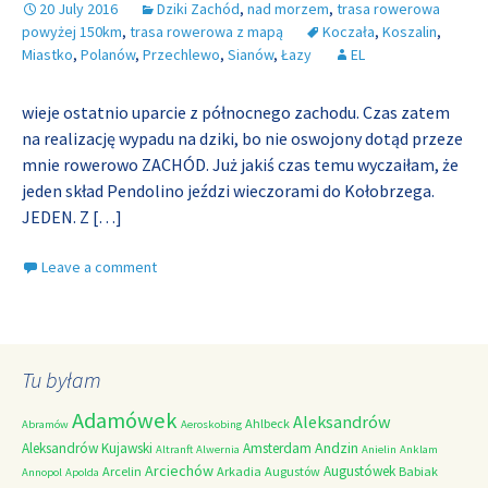
20 July 2016
Dziki Zachód
,
nad morzem
,
trasa rowerowa
powyżej 150km
,
trasa rowerowa z mapą
Koczała
,
Koszalin
,
Miastko
,
Polanów
,
Przechlewo
,
Sianów
,
Łazy
EL
wieje ostatnio uparcie z północnego zachodu. Czas zatem
na realizację wypadu na dziki, bo nie oswojony dotąd przeze
mnie rowerowo ZACHÓD. Już jakiś czas temu wyczaiłam, że
jeden skład Pendolino jeździ wieczorami do Kołobrzega.
JEDEN. Z
[…]
Leave a comment
Tu byłam
Adamówek
Aleksandrów
Ahlbeck
Abramów
Aeroskobing
Andzin
Aleksandrów Kujawski
Amsterdam
Altranft
Alwernia
Anielin
Anklam
Arciechów
Augustówek
Arcelin
Arkadia
Augustów
Babiak
Annopol
Apolda