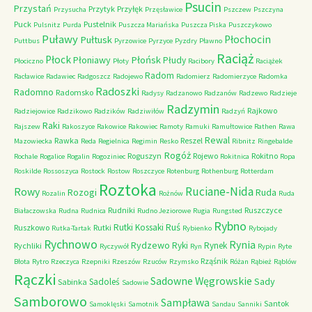
Psucin
Przystań
Przytyk
Przyłęk
Przysucha
Przęsławice
Pszczew
Pszczyna
Puck
Pustelnik
Pulsnitz
Purda
Puszcza Mariańska
Puszcza Piska
Puszczykowo
Puławy
Pułtusk
Płochocin
Puttbus
Pyrzowice
Pyrzyce
Pyzdry
Pławno
Raciąż
Płock
Płońsk
Płoniawy
Płudy
Płociczno
Płoty
Racibory
Raciążek
Radom
Racławice
Radawiec
Radgoszcz
Radojewo
Radomierz
Radomierzyce
Radomka
Radoszki
Radomno
Radomsko
Radysy
Radzanowo
Radzanów
Radzewo
Radzieje
Radzymin
Rajkowo
Radziejowice
Radzikowo
Radzików
Radziwiłów
Radzyń
Raki
Rajszew
Rakoszyce
Rakowice
Rakowiec
Ramoty
Ramuki
Ramułtowice
Rathen
Rawa
Rewal
Rawka
Reszel
Mazowiecka
Reda
Regielnica
Regimin
Resko
Ribnitz
Ringebalde
Rogóż
Roguszyn
Rojewo
Rokitno
Rochale
Rogalice
Rogalin
Rogoziniec
Rokitnica
Ropa
Roskilde
Rossoszyca
Rostock
Rostow
Roszczyce
Rotenburg
Rothenburg
Rotterdam
Roztoka
Ruciane-Nida
Rowy
Rozogi
Ruda
Rozalin
Rożnów
Ruda
Rudniki
Ruszczyce
Białaczowska
Rudna
Rudnica
Rudno Jeziorowe
Rugia
Rungsted
Rybno
Ruś
Rutki Kossaki
Ruszkowo
Rutki
Rutka-Tartak
Rybienko
Rybojady
Rychnowo
Rynia
Rydzewo
Ryki
Rynek
Rychliki
Ryczywół
Ryn
Rypin
Ryte
Rząśnik
Błota
Rytro
Rzeczyca
Rzepniki
Rzeszów
Rzuców
Rzymsko
Różan
Rąbież
Rąblów
Rączki
Sadowne Węgrowskie
Sady
Sadoleś
Sabinka
Sadowie
Samborowo
Sampława
Santok
Samoklęski
Samotnik
Sandau
Sanniki