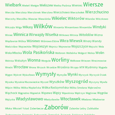
Wiersze
Wielbark
Wieliszew
Wieniec
Wieleń
Wielgie
Wielka Piaśnica
Wierzchucino
Wierzchowo
Wierzba
Wierzbica
Wierzbinek
Wierzbno
Wierzchołek
Wikielec
Wiktorów
Wierzchy
Wiesiółka
Wiewiec
Wiewiórów
Wilanów
Wilczkowo
Wilków
Windyki
Wilkasy
Wilczęta
Wilga
Wincenta
Wincentowo
Wincentów
Winnica
Wirwajdy
Wisełka
Witoldów
Wizna
Winiec
Witkowo
Witnica
Wkra
Wlewsk
Wiśniewo
Wnory Wandy
Więcławice
Wiślica
Wiśniowo Ełckie
Wojcieszyn
Wojszczyce
Wodzisław
Wojciechów
Wojnicz
Wojnowice
Wojszki
Wola
Wola Pasikońska
Wolin
Wola Młocka
Wolbrom
Wolbórka
Wolgast
Wolica
Worliny
Wonna
Wolsztyn
Wolnica
Worgule
Wołkowe
Wriezen
Wrocimowice
Wrocław
Września
Wydminy
Wrocki
Wrona
Wrzask
Wrzeście
Wrząca
WTR
Wygoda
Wymysły
Wynki
Wygon
Wykrot
Wylazłowo
Wymyśle
Wyrzysk
Wyrzysk Osiek
Wyszogród
Wyszków
Wysoka
Wysokie Mazowieckie
Wyszel
Wyszyny
Wywła
Wólka Radzymińska
Wójcin
Wólka
Wólka Majdańska
Wólka Smolana
Wąbrzeźno
Wąsy
Wąchock
Wąsewo
Węgrów
Wągrodno
Wąpielsk
Wąwolnica
Wędrzyn
Węgliniec
Władysławowo
Włocławek
Wężyska
Władysławów
Włodawa
Włodowice
Zaborów
Włoka
Włosień
Ystad
Zaberbecze
Zaborów Leśny
Zabłudów
Zacharzowice
Zacieczki
Zaduszniki
Zagnańsk
Zajączek
Zakliczyn
Zaklików