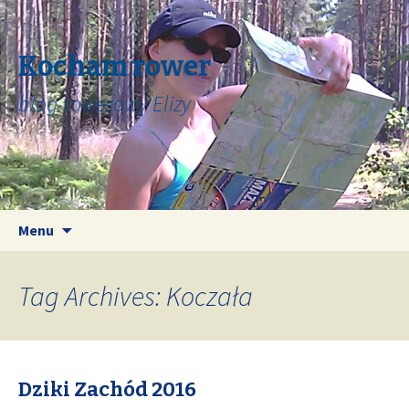
Kocham rower
blog rowerowy Elizy
Skip
Search
Menu
to
for:
content
Tag Archives: Koczała
Dziki Zachód 2016