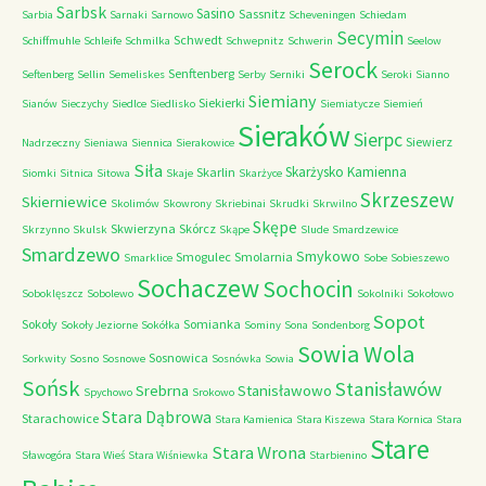
Sarbsk
Sasino
Sassnitz
Sarbia
Sarnaki
Sarnowo
Scheveningen
Schiedam
Secymin
Schwedt
Schiffmuhle
Schleife
Schmilka
Schwepnitz
Schwerin
Seelow
Serock
Senftenberg
Seftenberg
Sellin
Semeliskes
Serby
Serniki
Seroki
Sianno
Siemiany
Siekierki
Sianów
Sieczychy
Siedlce
Siedlisko
Siemiatycze
Siemień
Sieraków
Sierpc
Siewierz
Nadrzeczny
Sieniawa
Siennica
Sierakowice
Siła
Skarżysko Kamienna
Skarlin
Siomki
Sitnica
Sitowa
Skaje
Skarżyce
Skrzeszew
Skierniewice
Skolimów
Skowrony
Skriebinai
Skrudki
Skrwilno
Skępe
Skwierzyna
Skórcz
Skrzynno
Skulsk
Skąpe
Slude
Smardzewice
Smardzewo
Smykowo
Smogulec
Smolarnia
Smarklice
Sobe
Sobieszewo
Sochaczew
Sochocin
Soboklęszcz
Sobolewo
Sokolniki
Sokołowo
Sopot
Sokoły
Somianka
Sokoły Jeziorne
Sokółka
Sominy
Sona
Sondenborg
Sowia Wola
Sosnowica
Sorkwity
Sosno
Sosnowe
Sosnówka
Sowia
Sońsk
Stanisławów
Srebrna
Stanisławowo
Spychowo
Srokowo
Stara Dąbrowa
Starachowice
Stara Kamienica
Stara Kiszewa
Stara Kornica
Stara
Stare
Stara Wrona
Sławogóra
Stara Wieś
Stara Wiśniewka
Starbienino