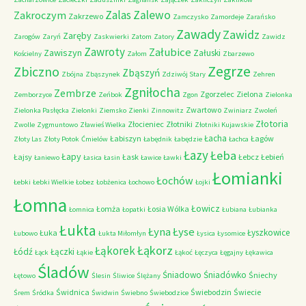
Zalas
Zalewo
Zakroczym
Zakrzewo
Zamczysko
Zamordeje
Zarańsko
Zawady
Zawidz
Zaręby
Zarogów
Zaryń
Zaskwierki
Zatom
Zatory
Zawidz
Zawroty
Załubice
Zawiszyn
Załuski
Kościelny
Załom
Zbarzewo
Zegrze
Zbiczno
Zbąszyń
Zbójna
Zbąszynek
Zdziwój Stary
Zehren
Zgniłocha
Zembrze
Zgorzelec
Zielona
Zemborzyce
Zeńbok
Zgon
Zielonka
Zwartowo
Zielonka Pasłęcka
Zielonki
Ziemsko
Zienki
Zinnowitz
Zwiniarz
Zwoleń
Złotoria
Złocieniec
Złotniki
Zwolle
Zygmuntowo
Zławieś Wielka
Złotniki Kujawskie
Łacha
Łabiszyn
Łagów
Złoty Las
Złoty Potok
Ćmielów
Łabędnik
Łabędzie
Łachca
Łazy
Łeba
Łapy
Łajsy
Łask
Łebcz
Łebień
Łaniewo
Łasica
Łasin
Ławice
Ławki
Łomianki
Łochów
Łebki
Łebki Wielkie
Łobez
Łobżenica
Łochowo
Łojki
Łomna
Łowicz
Łomża
Łosia Wólka
Łomnica
Łopatki
Łubiana
Łubianka
Łukta
Łyna
Łyse
Łyszkowice
Łuka
Łubowo
Łukta Miłomłyn
Łysica
Łysomice
Łąkorz
Łąkorek
Łódź
Łączki
Łąck
Łąkie
Łąkoć
Łęczyca
Łęgajny
Łękawica
Śladów
Śniadowo
Śniadówko
Śniechy
Łętowo
Ślesin
Śliwice
Ślężany
Świdnica
Świebodzin
Świecie
Śrem
Śródka
Świdwin
Świebno
Świebodzice