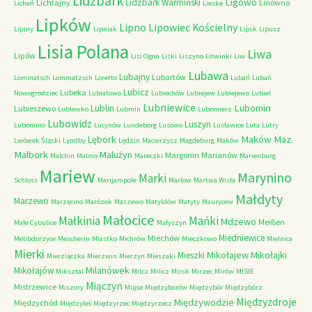
Lidzbark
Ligowo
Lidzbark Warmiński
Lichtajny
Linówno
Licheń
Lieske
Lipków
Lipno
Lipowiec Kościelny
Lipiny
Lipniak
Lipsk
Lipusz
Lisia Polana
Liwa
Lipów
Lisi Ogon
Liski
Liszyno
Litwinki
Liw
Lubawa
Lubajny
Lubartów
Lommatsch
Lommatzsch
Loretto
Lubań
Lubań
Lubicz
Lubeka
Nowogrodziec
Lubiatowo
Lubiechów
Lubiejew
Lubiejewo
Lubiel
Lubniewice
Lubomin
Lublin
Lubieszewo
Lublewko
Lubmin
Lubomierz
Lubowidz
Luszyn
Lubomino
Lucynów
Lundeborg
Lusowo
Lusławice
Luta
Lutry
Maków Maz.
Lębork
Lwówek Śląski
Lyndby
Lędzin
Macierzysz
Magdeburg
Maków
Malbork
Malużyn
Margonin
Marianów
Malchin
Malmo
Mareczki
Marienburg
Mariew
Marynino
Marki
Schloss
Marijampole
Marlow
Martwa Wisła
Małdyty
Marzewo
Marzęcino
Marózek
Maszewo
Matyldów
Matyty
Maurycew
Małocice
Małkinia
Mańki
Mdzewo
Meißen
Małe Cybulice
Małyszyn
Miedniewice
Miechów
Melibdorzyce
Mescherin
Miastko
Michrów
Mieczkowo
Mielnica
Mierki
Mikołajew
Mikołajki
Mieszki
Mierziączka
Mierzwin
Mierzyn
Mieszaki
Milanówek
Mikołajów
Miksztal
Milcz
Milicz
Mirsk
Mirzec
Mirów
MISIE
Miączyn
Mistrzewice
Miszory
Miąse
Międzyborów
Międzybór
Międzybórz
Międzyzdroje
Międzywodzie
Międzychód
Międzyleś
Międzyrzec
Międzyrzecz