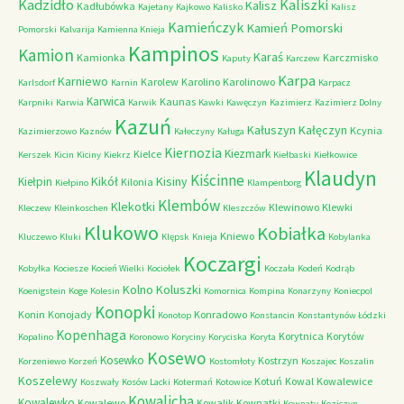
Kadzidło
Kaliszki
Kalisz
Kadłubówka
Kajetany
Kajkowo
Kalisko
Kalisz
Kamieńczyk
Kamień Pomorski
Pomorski
Kalvarija
Kamienna Knieja
Kampinos
Kamion
Karaś
Kamionka
Karczmisko
Kaputy
Karczew
Karpa
Karniewo
Karolew
Karolino
Karolinowo
Karlsdorf
Karnin
Karpacz
Karwica
Kaunas
Karpniki
Karwia
Karwik
Kawki
Kawęczyn
Kazimierz
Kazimierz Dolny
Kazuń
Kałuszyn
Kałęczyn
Kcynia
Kazimierzowo
Kaznów
Kałeczyny
Kaługa
Kiernozia
Kiezmark
Kielce
Kerszek
Kicin
Kiciny
Kiekrz
Kiełbaski
Kiełkowice
Klaudyn
Kiścinne
Kikół
Kisiny
Kiełpin
Kilonia
Kiełpino
Klampenborg
Klembów
Klekotki
Klewinowo
Klewki
Kleczew
Kleinkoschen
Kleszczów
Klukowo
Kobiałka
Kniewo
Kluczewo
Kluki
Klępsk
Knieja
Kobylanka
Koczargi
Kobyłka
Kociesze
Kocień Wielki
Kociołek
Koczała
Kodeń
Kodrąb
Kolno
Koluszki
Koenigstein
Koge
Kolesin
Komornica
Kompina
Konarzyny
Koniecpol
Konopki
Konin
Konojady
Konradowo
Konotop
Konstancin
Konstantynów Łódzki
Kopenhaga
Korytnica
Korytów
Kopalino
Koronowo
Koryciny
Koryciska
Koryta
Kosewo
Kosewko
Kostrzyn
Korzeniewo
Korzeń
Kostomłoty
Koszajec
Koszalin
Koszelewy
Kotuń
Kowal
Kowalewice
Koszwały
Kosów Lacki
Kotermań
Kotowice
Kowalicha
Kowalewko
Kowalewo
Kowalik
Kownatki
Kownaty
Koziczyn