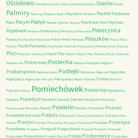
Ościsłowo
Ożarów
Ośmiałowo
Ośniki
Ośno Lubuskie
Oświęcim
Pakość
Palmiry
Pasieki
Pasikonie
Paprotnia
Palmiryy
Palędzie
Paplin
Parłówko
Pasłęk
Pasym
Pawłowo
Pass
Pepłowo
Peitz
Paterek
Patków
Paulina
Piasecznica
Pepłówek
Pestkownica
Perkowo
Petrykozy
Piaecznica
Pilaszków
Piaseczno
Piecki
Pieski
Piastów
Piechowice
Pietkowo
Pilawa
Pilica
Piorunów
Pionki
Pillnitz
Piotrkówek
Piotrków Trybunalski
Piotrowo
Pirna
Pisanica
Pisz
Piła
Piszczac
Piątek
Piwniczna
Piławki
Plewki
Plon
Plośnica
Pluski
Pniewnik
Pociecha
Pobierowo
Pobiedziska
Podawce
Poddąbie
Podgórze
Podlejki
Podkampinos
Pogorzelec
Podkowa Leśna
Podrochale
Pogorzel
Polesie
Pogorzelica
Pokrzydowo
Pogroszew
Pokrytki
Polaki
Polanów
Polichno
Pomiechówek
Pomocnia
Policzna
Popielarnia
Polnica
Popielżyn
Popielżyn Zawady
Popowo
Porządzie
Popielów
Postomino
Powielin
Poznań
Powidz
Powierż
Pozezdrze
Poszeszupie
Potworów
Prabuty
Poświętne
Poźrzadło
Prabuty Góry
Pranie
Prawiedniki
Prażmów
Prora
Przasnysz
Prostyń
Pruszków
Prostki
Proszew
Proszowice
Prusewo
Prusinowo
Przechlewo
Przejazd
Przejazdowo
Przedecz
Przemęt
Przepitki
Przesieki
Przyborowice
Przełęk
Przewodowo
Przeszkoda
Przewóz Nurski
Przybysław