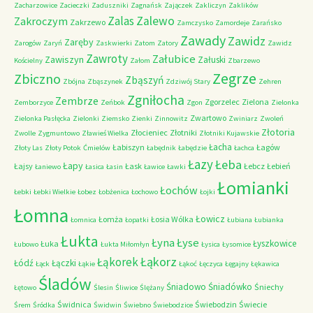
Zacharzowice
Zacieczki
Zaduszniki
Zagnańsk
Zajączek
Zakliczyn
Zaklików
Zalas
Zalewo
Zakroczym
Zakrzewo
Zamczysko
Zamordeje
Zarańsko
Zawady
Zawidz
Zaręby
Zarogów
Zaryń
Zaskwierki
Zatom
Zatory
Zawidz
Zawroty
Załubice
Zawiszyn
Załuski
Kościelny
Załom
Zbarzewo
Zegrze
Zbiczno
Zbąszyń
Zbójna
Zbąszynek
Zdziwój Stary
Zehren
Zgniłocha
Zembrze
Zgorzelec
Zielona
Zemborzyce
Zeńbok
Zgon
Zielonka
Zwartowo
Zielonka Pasłęcka
Zielonki
Ziemsko
Zienki
Zinnowitz
Zwiniarz
Zwoleń
Złotoria
Złocieniec
Złotniki
Zwolle
Zygmuntowo
Zławieś Wielka
Złotniki Kujawskie
Łacha
Łabiszyn
Łagów
Złoty Las
Złoty Potok
Ćmielów
Łabędnik
Łabędzie
Łachca
Łazy
Łeba
Łapy
Łajsy
Łask
Łebcz
Łebień
Łaniewo
Łasica
Łasin
Ławice
Ławki
Łomianki
Łochów
Łebki
Łebki Wielkie
Łobez
Łobżenica
Łochowo
Łojki
Łomna
Łowicz
Łomża
Łosia Wólka
Łomnica
Łopatki
Łubiana
Łubianka
Łukta
Łyna
Łyse
Łyszkowice
Łuka
Łubowo
Łukta Miłomłyn
Łysica
Łysomice
Łąkorz
Łąkorek
Łódź
Łączki
Łąck
Łąkie
Łąkoć
Łęczyca
Łęgajny
Łękawica
Śladów
Śniadowo
Śniadówko
Śniechy
Łętowo
Ślesin
Śliwice
Ślężany
Świdnica
Świebodzin
Świecie
Śrem
Śródka
Świdwin
Świebno
Świebodzice