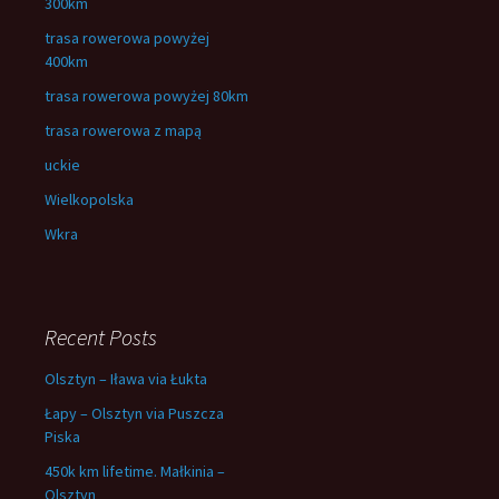
300km
trasa rowerowa powyżej
400km
trasa rowerowa powyżej 80km
trasa rowerowa z mapą
uckie
Wielkopolska
Wkra
Recent Posts
Olsztyn – Iława via Łukta
Łapy – Olsztyn via Puszcza
Piska
450k km lifetime. Małkinia –
Olsztyn