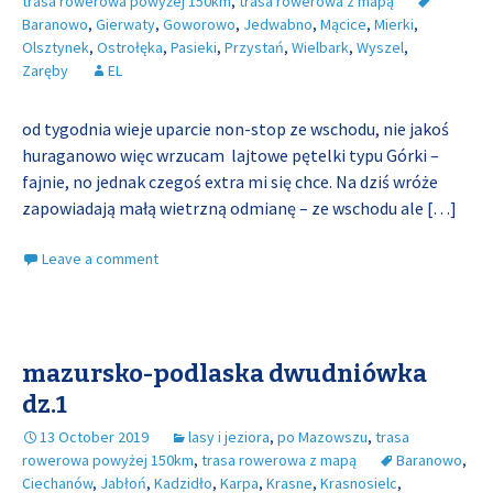
trasa rowerowa powyżej 150km
,
trasa rowerowa z mapą
Baranowo
,
Gierwaty
,
Goworowo
,
Jedwabno
,
Mącice
,
Mierki
,
Olsztynek
,
Ostrołęka
,
Pasieki
,
Przystań
,
Wielbark
,
Wyszel
,
Zaręby
EL
od tygodnia wieje uparcie non-stop ze wschodu, nie jakoś
huraganowo więc wrzucam lajtowe pętelki typu Górki –
fajnie, no jednak czegoś extra mi się chce. Na dziś wróże
zapowiadają małą wietrzną odmianę – ze wschodu ale
[…]
Leave a comment
mazursko-podlaska dwudniówka
dz.1
13 October 2019
lasy i jeziora
,
po Mazowszu
,
trasa
rowerowa powyżej 150km
,
trasa rowerowa z mapą
Baranowo
,
Ciechanów
,
Jabłoń
,
Kadzidło
,
Karpa
,
Krasne
,
Krasnosielc
,