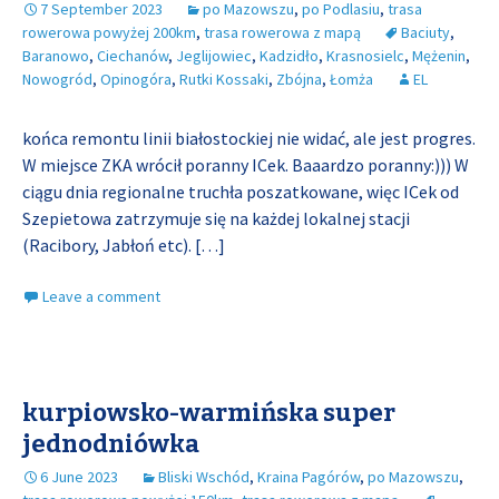
7 September 2023
po Mazowszu
,
po Podlasiu
,
trasa
rowerowa powyżej 200km
,
trasa rowerowa z mapą
Baciuty
,
Baranowo
,
Ciechanów
,
Jeglijowiec
,
Kadzidło
,
Krasnosielc
,
Mężenin
,
Nowogród
,
Opinogóra
,
Rutki Kossaki
,
Zbójna
,
Łomża
EL
końca remontu linii białostockiej nie widać, ale jest progres.
W miejsce ZKA wrócił poranny ICek. Baaardzo poranny:))) W
ciągu dnia regionalne truchła poszatkowane, więc ICek od
Szepietowa zatrzymuje się na każdej lokalnej stacji
(Racibory, Jabłoń etc).
[…]
Leave a comment
kurpiowsko-warmińska super
jednodniówka
6 June 2023
Bliski Wschód
,
Kraina Pagórów
,
po Mazowszu
,