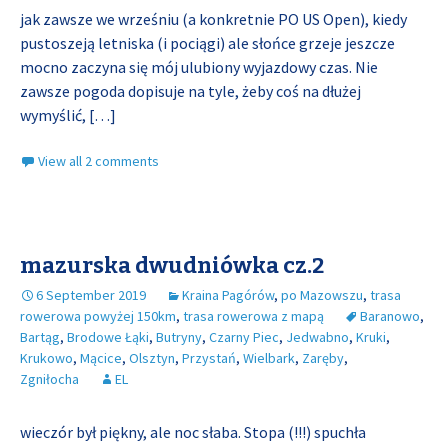
jak zawsze we wrześniu (a konkretnie PO US Open), kiedy
pustoszeją letniska (i pociągi) ale słońce grzeje jeszcze
mocno zaczyna się mój ulubiony wyjazdowy czas. Nie
zawsze pogoda dopisuje na tyle, żeby coś na dłużej
wymyślić,
[…]
View all 2 comments
mazurska dwudniówka cz.2
6 September 2019
Kraina Pagórów
,
po Mazowszu
,
trasa
rowerowa powyżej 150km
,
trasa rowerowa z mapą
Baranowo
,
Bartąg
,
Brodowe Łąki
,
Butryny
,
Czarny Piec
,
Jedwabno
,
Kruki
,
Krukowo
,
Mącice
,
Olsztyn
,
Przystań
,
Wielbark
,
Zaręby
,
Zgniłocha
EL
wieczór był piękny, ale noc słaba. Stopa (!!!) spuchła