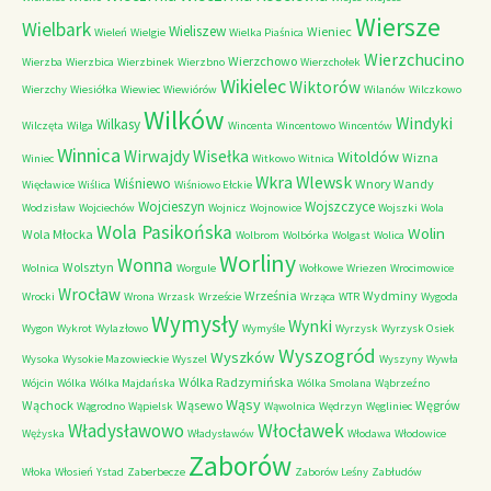
Wiersze
Wielbark
Wieliszew
Wieniec
Wieleń
Wielgie
Wielka Piaśnica
Wierzchucino
Wierzchowo
Wierzba
Wierzbica
Wierzbinek
Wierzbno
Wierzchołek
Wikielec
Wiktorów
Wierzchy
Wiesiółka
Wiewiec
Wiewiórów
Wilanów
Wilczkowo
Wilków
Windyki
Wilkasy
Wilczęta
Wilga
Wincenta
Wincentowo
Wincentów
Winnica
Wirwajdy
Wisełka
Witoldów
Wizna
Winiec
Witkowo
Witnica
Wkra
Wlewsk
Wiśniewo
Wnory Wandy
Więcławice
Wiślica
Wiśniowo Ełckie
Wojcieszyn
Wojszczyce
Wodzisław
Wojciechów
Wojnicz
Wojnowice
Wojszki
Wola
Wola Pasikońska
Wolin
Wola Młocka
Wolbrom
Wolbórka
Wolgast
Wolica
Worliny
Wonna
Wolsztyn
Wolnica
Worgule
Wołkowe
Wriezen
Wrocimowice
Wrocław
Września
Wydminy
Wrocki
Wrona
Wrzask
Wrzeście
Wrząca
WTR
Wygoda
Wymysły
Wynki
Wygon
Wykrot
Wylazłowo
Wymyśle
Wyrzysk
Wyrzysk Osiek
Wyszogród
Wyszków
Wysoka
Wysokie Mazowieckie
Wyszel
Wyszyny
Wywła
Wólka Radzymińska
Wójcin
Wólka
Wólka Majdańska
Wólka Smolana
Wąbrzeźno
Wąsy
Wąchock
Wąsewo
Węgrów
Wągrodno
Wąpielsk
Wąwolnica
Wędrzyn
Węgliniec
Władysławowo
Włocławek
Wężyska
Władysławów
Włodawa
Włodowice
Zaborów
Włoka
Włosień
Ystad
Zaberbecze
Zaborów Leśny
Zabłudów