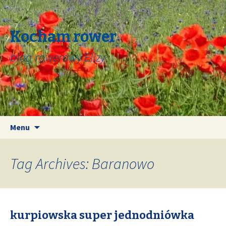
Kocham rower
blog rowerowy Elizy
Skip
Search
Menu
to
for:
content
Tag Archives: Baranowo
kurpiowska super jednodniówka