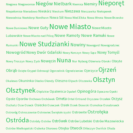
Nieporęt
Niegów
Nielbark
Niemiry
Niegowa
Niegowonice
Niemica
Nieszawa
Nieskórz
Niepołomice
Nieradowo
Niestum
Nieszawka
Nietoperek
Nowa Sól
Niewodnica
Nootdorp
Nordhavn
Nowa Wieś Ełcka
Nowa Wrona
Nowe Brzesko
Nowe Miasto
Nowe Guty
Nowe Miasto
Nowe Duninowo
Nowe Ramoty
Nowe Ramuki
Lubawskie
Nowe Miasto nad Pilicą
Nowe
Nowe Studzianki
Nowiny
Rumunki
Nowogard
Nowogrodziec
Nowogród
Nowy Dwór Gdański
Nowy Tomyśl
Nowy Korczyn
Nowy Sącz
Nuna
Nowęcin
Obryte
Nowy Troszyn
Nowy Zyck
Nur
Nyborg
Obierwia
Obroki
Ojrzeń
Obrąb
Ojerzyce
Ocięte
Ocypel
Odrowąż
Ogorzelnik
Ogrodzieniec
Olsztyn
Okuninka
Oleszno
Okalewo
Olecko
Olendy
Olpuch
Olszewka
Olsztynek
Opinogóra
Opalenica
Olędzkie
Opaleń
Opoczno
Opoki
Orneta
Orzysz
Opole
Oporów
Orchowo
Orchówek
Ortel
Ortrand
Oryszew
Orzełek
Osiecko
Osiek
Oschatz
Osie
Osieck
Osieczek
Osiek Drawski
Osmolice
Osnabrueck
Ostrołęka
Ostrowite
Ostroróg
Ostroszowice
Ostrowiec Świętokrzyski
Ostróda
Ostrówek
Ostrów Lubelski
Ostrów Mazowiecka
Ostródy
Ostrów
Otwock
Otręba
Ostrów Wielkopolski
Osówka
Otorowo
Otłoczyn
Owińsk
Ołuda