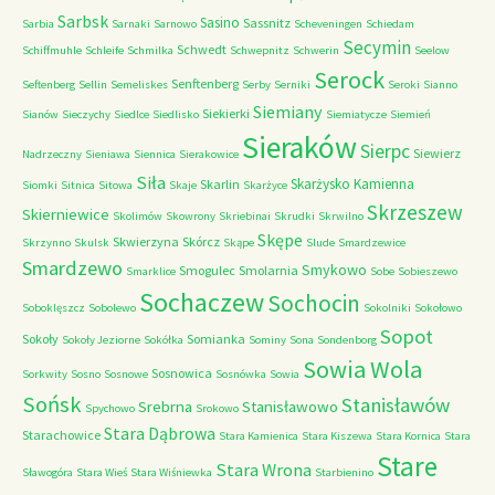
Sarbsk
Sasino
Sassnitz
Sarbia
Sarnaki
Sarnowo
Scheveningen
Schiedam
Secymin
Schwedt
Schiffmuhle
Schleife
Schmilka
Schwepnitz
Schwerin
Seelow
Serock
Senftenberg
Seftenberg
Sellin
Semeliskes
Serby
Serniki
Seroki
Sianno
Siemiany
Siekierki
Sianów
Sieczychy
Siedlce
Siedlisko
Siemiatycze
Siemień
Sieraków
Sierpc
Siewierz
Nadrzeczny
Sieniawa
Siennica
Sierakowice
Siła
Skarżysko Kamienna
Skarlin
Siomki
Sitnica
Sitowa
Skaje
Skarżyce
Skrzeszew
Skierniewice
Skolimów
Skowrony
Skriebinai
Skrudki
Skrwilno
Skępe
Skwierzyna
Skórcz
Skrzynno
Skulsk
Skąpe
Slude
Smardzewice
Smardzewo
Smykowo
Smogulec
Smolarnia
Smarklice
Sobe
Sobieszewo
Sochaczew
Sochocin
Soboklęszcz
Sobolewo
Sokolniki
Sokołowo
Sopot
Sokoły
Somianka
Sokoły Jeziorne
Sokółka
Sominy
Sona
Sondenborg
Sowia Wola
Sosnowica
Sorkwity
Sosno
Sosnowe
Sosnówka
Sowia
Sońsk
Stanisławów
Srebrna
Stanisławowo
Spychowo
Srokowo
Stara Dąbrowa
Starachowice
Stara Kamienica
Stara Kiszewa
Stara Kornica
Stara
Stare
Stara Wrona
Sławogóra
Stara Wieś
Stara Wiśniewka
Starbienino