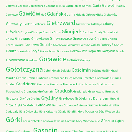
Garwolin
Gartz
Gajówka
Garbów
Garczegorze
Gardna Wielka
Gardzienice
Garnek
Gassy
Gawłów
Gdańsk
Gdynia
Gawłowo
Gać
Gdynia Orłowo
Gidle
Giebałtów
Gietrzwałd
Gierwaty
Giławy
Gierłoż
Giethoorn
Giewartów
Gilleleje
Glinojeck
Giżycko
Giżycko Olsztyn
Glaucha
Glina
Glodowo
Gnaty Szczerbaki
Gniewino
Gniewniewice
Gniewoszów
Gniewkowo
Gniezno
Gniew
Gnoien
Goerlitz
Godkowo
Golub-Dobrzyń
Goczałkowice
Golczewo
Goleniów
Golesze
Gorlice
Gorlitz
Goryń
Gorzów Wielkopolski
Gostynin
Goruńsko
Gorzechowo
Gorzków
Gouda
Goławice
Goworowo
Gołańcz
Gozdowo
Gołdap
Gołotczyzna
Gościmin
Gołuń
Gołąb
Gołąbki
Gościno
Goźlin
Graal
Grabie
Muritz
Grabin
Grabowo
Grabów nad Pilicą
Gradki
Graested
Greifswald
Grimma
Grodziczno
Grodno
Grodzisk
Grodzisk Mazowiecki
Grodziszcze
Grodziszcze
Grudusk
Mazowieckie
Gromadno
Großenhain
Grudziądz
Gruenewald
Grunwald
Gryźliny
Gruszka
Gryfice
Grzybowo
Gródek nad Dunajcem
Gryfino
Gródki
Gudowo
Guzów
Gwda Wielka
Grójec
Grębków
Gubin
Guronys
Gutkowo
Gutowo
Gwizdały
Góra Dylewska
Góra Kalwaria
Górale
Góraliki
Góra Puławska
Góra Włodowska
Górki
Górzno
Gąbin
Górki Noteckie
Górowo Iławskie
Górskie
Góry Miechowskie
Gąsocin
Gągolin
Gągławki
Głogów
Gładczyn
Głomsk
Głowaczów
Głuch