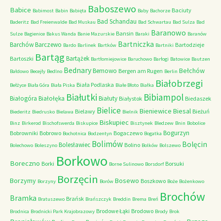
Baboszewo
Babice
Baciuty
Babimost
Babin
Babięta
Baby
Bachorze
Bad Schandau
Baderitz
Bad Freienwalde
Bad Muskau
Bad Schwartau
Bad Sulza
Bad
Baranowo
Bansin
Sulze
Bagienice
Bakus Wanda
Banie Mazurskie
Baraki
Baranów
Bartniczka
Barchów
Barczewo
Bartodzieje
Bardo
Barlinek
Bartków
Bartniki
Bartąg
Bartążek
Bartoszki
Bartłomiejowice
Baruchowo
Barłogi
Batowice
Bautzen
Bednary
Bełchów
Bemowo
Bergen am Rugen
Bałdowo
Becejły
Bedlno
Berlin
Białobrzegi
Biała Podlaska
Bełżyce
Biała Góra
Biała Piska
Białe Błoto
Białka
Białutki
Bibiampol
Białogóra
Białołęka
Białuty
Białystok
Biedaszek
Bielice
Bieniewice
Biesal
Bielawy
Bieżuń
Biederitz
Biedrusko
Bielawa
Bielnik
Biskupiec
Binz
Birkerod
Bischofswerda
Biskupice
Bisztynek
Bledzew
Bnin
Bobolice
Bogurzyn
Bobrowniki
Bobrowo
Bogaczewo
Bochotnica
Bodzentyn
Bogatka
Bolimów
Bolęcin
Bolesławiec
Bolino
Bolechowo
Boleszyno
Bolków
Bolszewo
Borkowo
Boreczno
Borki
Borsuki
Borne Sulinowo
Borsdorf
Borzęcin
Borzymy
Bosewo
Boszkowo
Borzyny
Borów
Boże
Bożenkowo
Brochów
Bramka
Brańsk
Bratuszewo
Brańszczyk
Breddin
Brema
Breń
Brodowe Łąki
Brodowo
Brodnica
Brodnicki Park Krajobrazowy
Brody
Brok