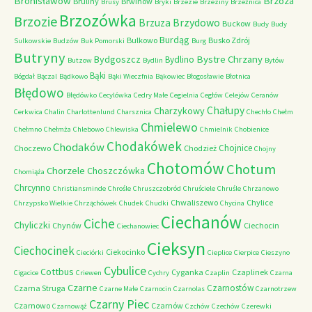
Bronisławów
Brzoza
Bruliny
Brwinów
Brusy
Bryki
Brzezie
Brzeziny
Brzeźnica
Brzozówka
Brzozie
Brzydowo
Brzuza
Buckow
Budy
Budy
Burdąg
Bulkowo
Busko Zdrój
Sulkowskie
Budzów
Buk Pomorski
Burg
Butryny
Bystre Chrzany
Bydgoszcz
Bydlino
Butzow
Bydlin
Bytów
Bąki
Bógdał
Bączal
Bądkowo
Bąki Wieczfnia
Bąkowiec
Błogosławie
Błotnica
Błędowo
Błędówko
Cecylówka
Cedry Małe
Cegielnia
Cegłów
Celejów
Ceranów
Chałupy
Charzykowy
Cerkwica
Chalin
Charlottenlund
Charsznica
Chechło
Chełm
Chmielewo
Chełmno
Chełmża
Chlebowo
Chlewiska
Chmielnik
Chobienice
Chodakówek
Chodaków
Chojnice
Choczewo
Chodzież
Chojny
Chotomów
Chotum
Chorzele
Choszczówka
Chomiąża
Chrcynno
Christiansminde
Chrośle
Chruszczobród
Chruściele
Chruśle
Chrzanowo
Chwaliszewo
Chylice
Chrzypsko Wielkie
Chrząchówek
Chudek
Chudki
Chycina
Ciechanów
Ciche
Chyliczki
Chynów
Ciechocin
Ciechanowiec
Cieksyn
Ciechocinek
Ciekocinko
Cieciórki
Cieplice
Cierpice
Cieszyno
Cybulice
Cottbus
Cyganka
Czaplinek
Cigacice
Criewen
Cychry
Czaplin
Czarna
Czarne
Czarnostów
Czarna Struga
Czarne Małe
Czarnocin
Czarnolas
Czarnotrzew
Czarny Piec
Czarnowo
Czarnów
Czarnowąż
Czchów
Czechów
Czerewki