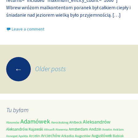
returns=”included” maximum_entity_count=”1000″]
Wbrew wróżom malkontentom poranek był całkiem ciepły i
śniadanie nad jeziorem wielką było przyjemnością.
[…]
Leave a comment
Posts
←
Older posts
navigation
Tu byłam
Adamówek
Aleksandrów
Ahlbeck
Abramów
Aeroskobing
Andzin
Aleksandrów Kujawski
Amsterdam
Altranft
Alwernia
Anielin
Anklam
Arciechów
Augustówek
Arcelin
Arkadia
Augustów
Babiak
Annopol
Apolda