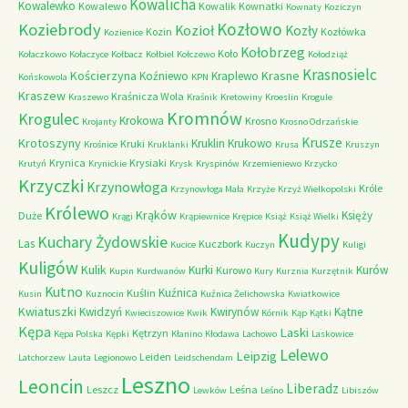
Kowalicha
Kowalewko
Kowalewo
Kowalik
Kownatki
Kownaty
Koziczyn
Kozłowo
Koziebrody
Kozioł
Kozły
Kozin
Kozłówka
Kozienice
Kołobrzeg
Koło
Kołaczkowo
Kołaczyce
Kołbacz
Kołbiel
Kołczewo
Kołodziąż
Krasnosielc
Kościerzyna
Krasne
Koźniewo
Kraplewo
Końskowola
KPN
Kraszew
Kraśnicza Wola
Kraszewo
Kraśnik
Kretowiny
Kroeslin
Krogule
Kromnów
Krogulec
Krokowa
Krosno
Krojanty
Krosno Odrzańskie
Krusze
Krotoszyny
Kruklin
Krukowo
Kruki
Krośnice
Kruklanki
Krusa
Kruszyn
Krynica
Krysiaki
Krutyń
Krynickie
Krysk
Kryspinów
Krzemieniewo
Krzycko
Krzyczki
Krzynowłoga
Króle
Krzynowłoga Mała
Krzyże
Krzyż Wielkopolski
Królewo
Krąków
Księży
Duże
Krągi
Krąpiewnice
Krępice
Książ
Książ Wielki
Kudypy
Kuchary Żydowskie
Las
Kuczbork
Kucice
Kuczyn
Kuligi
Kuligów
Kulik
Kurki
Kurów
Kurowo
Kupin
Kurdwanów
Kury
Kurznia
Kurzętnik
Kutno
Kuźnica
Kuślin
Kusin
Kuznocin
Kuźnica Żelichowska
Kwiatkowice
Kwiatuszki
Kwidzyń
Kwirynów
Kątne
Kwieciszowice
Kwik
Kórnik
Kąp
Kątki
Kępa
Laski
Kętrzyn
Kępa Polska
Kępki
Kłanino
Kłodawa
Lachowo
Laskowice
Lelewo
Leipzig
Leiden
Latchorzew
Lauta
Legionowo
Leidschendam
Leszno
Leoncin
Liberadz
Leszcz
Leśna
Lewków
Leśno
Libiszów