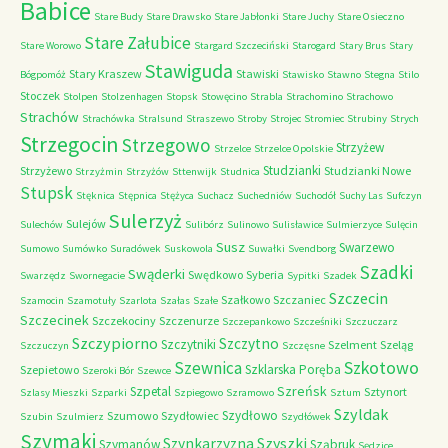
Babice
Stare Budy
Stare Drawsko
Stare Jabłonki
Stare Juchy
Stare Osieczno
Stare Załubice
Stare Worowo
Stargard Szczeciński
Starogard
Stary Brus
Stary
Stawiguda
Stary Kraszew
Stawiski
Bógpomóż
Stawisko
Stawno
Stegna
Stilo
Stoczek
Stolpen
Stolzenhagen
Stopsk
Stowęcino
Strabla
Strachomino
Strachowo
Strachów
Strachówka
Stralsund
Straszewo
Stroby
Strojec
Stromiec
Strubiny
Strych
Strzegocin
Strzegowo
Strzyżew
Strzelce
Strzelce Opolskie
Studzianki
Strzyżewo
Studzianki Nowe
Strzyżmin
Strzyżów
Sttenwijk
Studnica
Stupsk
Stęknica
Stępnica
Stężyca
Suchacz
Suchedniów
Suchodół
Suchy Las
Sufczyn
Sulerzyż
Sulejów
Sulechów
Sulibórz
Sulinowo
Sulisławice
Sulmierzyce
Sulęcin
Susz
Swarzewo
Sumowo
Sumówko
Suradówek
Suskowola
Suwałki
Svendborg
Szadki
Swąderki
Swędkowo
Syberia
Swarzędz
Swornegacie
Sypitki
Szadek
Szczecin
Szałkowo
Szczaniec
Szamocin
Szamotuły
Szarlota
Szałas
Szałe
Szczecinek
Szczekociny
Szczenurze
Szczepankowo
Szcześniki
Szczuczarz
Szczypiorno
Szczytno
Szczytniki
Szelment
Szeląg
Szczuczyn
Szczęsne
Szkotowo
Szewnica
Szklarska Poręba
Szepietowo
Szeroki Bór
Szewce
Szreńsk
Szpetal
Sztynort
Szlasy Mieszki
Szparki
Szpiegowo
Szramowo
Sztum
Szyldak
Szydłowo
Szumowo
Szydłowiec
Szubin
Szulmierz
Szydłówek
Szymaki
Szyszki
Szynkarzyzna
Szymanów
Sząbruk
Sędzice