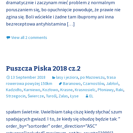
dramatycznie i zaczynam mieć problem z normalnym
poruszaniem się, bo opuchnięcie powoduje, że prawie nie
zgina się. Boli wściekle i żadne tam ibupromy ani inna
bezreceptowa antyhistamina
[…]
View all 2 comments
Puszcza Piska 2018 cz.2
13 September 2018
lasy i jeziora
,
po Mazowszu
,
trasa
rowerowa powyżej 150km
Baranowo
,
Czarnostów
,
Jabłoń
,
Kadzidło
,
Karniewo
,
Kozłowo
,
Krasne
,
Krasnosielc
,
Płoniawy
,
Raki
,
Strzegocin
,
Świercze
,
Turośl
,
Zalas
,
Łyse
EL
spałam świetnie. Uwielbiam taką ciszę kiedy słychać szum
spadających gwiazd. I to, że kiedy się obudzę będzie tak: ”
order_by=”sortorder” order_direction=”ASC”