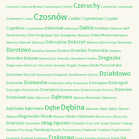
Czeruchy
Czermno
Czernice Borowe
Czernikowo
Czertyń
Czerwińsk
Czerwonak
Czosnów
Czubin
Czymanowo
Czyżew
Czerwone
Czocha
Dalnia
Cząstków
Dalanówek
Daniłowo
Częstochowa
Daleszyce
Debrzno
Delft
Den Haag
Dobre Miasto
Dembskie Góry
Depot
Derc
Dobiegniew
Dobieżyn
Dobrojewo
Dobrzyń
Dobrzyków
Dobrylas
Dobrzeń
Dobrzyca
Doktorce
Dolna Grupa
Domaniew
Dorotowo
Drawsko Pomorskie
Drawno
Dosłońce
Dołubno
Drebkau
Drogiszka
Dresden
Dreszew
Drewniaczki
Drewnów
Drezdenko
Droblin
Dudy Puszczańskie
Drogoszewo
Drohiczyn
Droszków
Drwalew
Drygały
Drążewo
Działdowo
Duninowo
Duży Dół
Dymaczewo
Dzbądzek
Dziadkowice
Dziarny
Dziekanów
Dzierzgoń
Dziecinów
Dzierzgowo
Dziekanów Leśny
Dziemiany
Dziwnów
Dzierżążnia
Dzierzgów
Dzierżoniów
Dziewierzewo
Dziećmirowice
Dziunin
Dąbrowa
Dziwnówek
Dąbie
Dąbroszyn
Dąbrowa Białostocka
Dąbrowice
Dębina
Dębe
Dąbrówno
Dąbrówka
Dębionek
Dębki
Dęblin
Dębniki
Długosiodło
Dłużek
Dłużka
Dłużniewo
Dębowo
Dłużewo
Dźwierzuty
Dźwirzuty
Elbląg
Dźwirzyno
Elgnówko
Edwardów
Elżbietów
Erurt
Ełk Szyba
Fabianki
Faborgi
Flensburg
Falkowo
Flansburg
Florynki
Franciszkowo
Fredericia
Friedland
Friedrichstahl
Frąknowo
Gaj
Gady
Frombork
Frydland
Frygnowo
Funka
Fynshav
Gabrysin