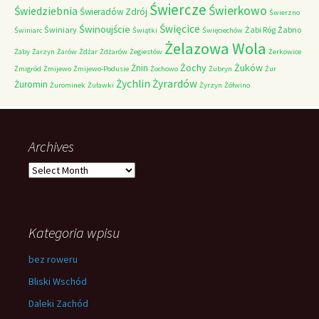
Świercze
Świerkowo
Świedziebnia
Świeradów Zdrój
Świerzno
Świnoujście
Święcice
Świniary
Żabi Róg
Żabno
Świniarc
Świątki
Święciechów
Żelazowa Wola
Żaby
Żarzyn
Żarów
Żdżar
Żdżarów
Żegiestów
Żerkowice
Żochy
Żuków
Żnin
Żmigród
Żmijewo
Żmijewo-Podusie
Żochowo
Żubryn
Żur
Żychlin
Żyrardów
Żuromin
Żurominek
Żuławki
Żyrzyn
Żółwino
Archives
Archives
Kategoria wpisu
bez roweru
Bliski Wschód
Daleki Zachód