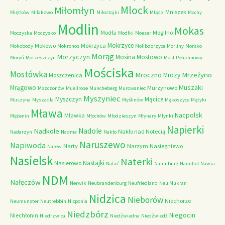
Mlock
Miłomłyn
Mniszek
Miętków
Miłakowo
Miłostajki
Mlądz
Mochy
Modlin
Mokas
Modła
Mogilno
Moczyska
Moczysko
Modłki
Moeser
Mokrzyce
Mokowo
Mokrzyca
Mokobody
Mokronos
Molibdorzyce
Morliny
Morsko
Morąg
Morzyczyn
Mosina
Mostowo
Moryń
Morzeszczyn
Most Południowy
Mościska
Mostówka
Mrzeżyno
Mroczno
Mrozy
Moszczenica
Muszaki
Mrągowo
Murzynowo
Mszczonów
Muellrose
Muncheberg
Murowaniec
Myszyniec
Myszczyn
Mącice
Muszyna
Myszadła
Myślinów
Mąkoszyce
Mątyki
Mława
Nacpolsk
Mławka
Mężenin
Młochów
Młodzieszyn
Młynary
Młynki
Napierki
Nadkole
Nadole
Nakło nad Notecią
Nadarzyn
Nadma
Nakło
Naruszewo
Napiwoda
Narty
Narzym
Nasiegniewo
Narew
Nasielsk
Naterki
Nastajki
Nasierowo
Natać
Naumburg
Naunhof
Nawra
NDM
Nałęczów
Nerwik
Neubrandenburg
Neufriedland
Neu Mukran
Nidzica
Nieborów
Niechorze
Neumunster
Neutrebbin
Nicponia
Niedzbórz
Niegocin
Niechłonin
Niedrzwica
Niedźwiadna
Niedźwiedź