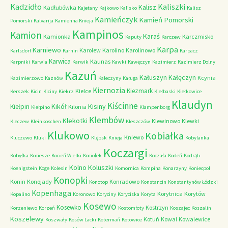
Kadzidło
Kaliszki
Kalisz
Kadłubówka
Kajetany
Kajkowo
Kalisko
Kalisz
Kamieńczyk
Kamień Pomorski
Pomorski
Kalvarija
Kamienna Knieja
Kampinos
Kamion
Karaś
Kamionka
Karczmisko
Kaputy
Karczew
Karpa
Karniewo
Karolew
Karolino
Karolinowo
Karlsdorf
Karnin
Karpacz
Karwica
Kaunas
Karpniki
Karwia
Karwik
Kawki
Kawęczyn
Kazimierz
Kazimierz Dolny
Kazuń
Kałuszyn
Kałęczyn
Kcynia
Kazimierzowo
Kaznów
Kałeczyny
Kaługa
Kiernozia
Kiezmark
Kielce
Kerszek
Kicin
Kiciny
Kiekrz
Kiełbaski
Kiełkowice
Klaudyn
Kiścinne
Kikół
Kisiny
Kiełpin
Kilonia
Kiełpino
Klampenborg
Klembów
Klekotki
Klewinowo
Klewki
Kleczew
Kleinkoschen
Kleszczów
Klukowo
Kobiałka
Kniewo
Kluczewo
Kluki
Klępsk
Knieja
Kobylanka
Koczargi
Kobyłka
Kociesze
Kocień Wielki
Kociołek
Koczała
Kodeń
Kodrąb
Kolno
Koluszki
Koenigstein
Koge
Kolesin
Komornica
Kompina
Konarzyny
Koniecpol
Konopki
Konin
Konojady
Konradowo
Konotop
Konstancin
Konstantynów Łódzki
Kopenhaga
Korytnica
Korytów
Kopalino
Koronowo
Koryciny
Koryciska
Koryta
Kosewo
Kosewko
Kostrzyn
Korzeniewo
Korzeń
Kostomłoty
Koszajec
Koszalin
Koszelewy
Kotuń
Kowal
Kowalewice
Koszwały
Kosów Lacki
Kotermań
Kotowice