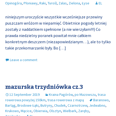
Opinogóra
,
Płoniawy
,
Raki
,
Turośl
,
Zalas
,
Zielona
,
Łyse
EL
niniejszym uroczyście wszystkie wcześniejsze przewiny
puszczam wróżom w niepamięć. Obietnice pogody letniej
zostały z naddatkiem spełnione (a nie wierzyłam!!!) Co
prawda niedzielny poranek powitał mnie całkiem
konkretnym deszczem (niezapowiedzianym…), ale to tylko
takie przekomarzanki były. Bo
[…]
Leave a comment
mazurska trzydniówka cz.3
12 September 2019
Kraina Pagórów
,
po Mazowszu
,
trasa
rowerowa powyżej 150km
,
trasa rowerowa z mapą
Baranowo
,
Bartąg
,
Brodowe Łąki
,
Butryny
,
Chudek
,
Czarnotrzew
,
Jedwabno
,
Krukowo
,
Mącice
,
Obierwia
,
Olsztyn
,
Wielbark
,
Zaręby
,