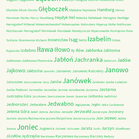
Głęboczek
Hamburg
Głuchów
Głusk
Głusko
Głębokie
Hajnówka
Hanna
Hejdyk
Hel
Hannover
Harlev
Harsz
Havelberg
Helenka
Hellebaek
Helsignor
Herfolge
Heringsdorf
Hillerod
Hohenreichendorf
Hohensaaten
Hohnstein
Hojerup
Holte
Holthusen
Holzhausen
Horingsdorf
Hormówek
Hornbaek
Horodyszcze
Hoyerswerda
Humięcino
Huta
Izabelin
Isąg
Inowrocław
Iwno
Szklana
Ibramowice
Idzbark
Izbica
Iława
Iłowo
Iłów
Jabłonka
Izdebno
Jabłonna
Iły
Kujawska
Jabłoń
Jachranka
Jadów
Jabłonowo
Jabłonowo Pomorskie
Jadwisin
Janowo
Jajkowo
Jaktorów
Janowiec
Janowiec Kościelny
Jamniki
Janówek
Janów
Januszew
Januszewice
Jany
Janówko
Janów Lubelski
Jastarnia
Janów Podlaski
Jarmatów
Jarnatów
Jarnice
Jarosławiec
Jasionna
Jastrzębia Góra
Jedlanka
Jaszkowo
Jawiszowice
Jawor
Jaworze
Jedliński
Jedwabno
Jednorożec
Jedwabne
Jeglin
Jeglijowiec
Jelcz-Laskowice
Jerzwałd
Jelenia Góra
Jeziorany
Jeleń
Jemna
Jerichov
Jerwałd
Jezierzyce
Jeżewo
Jeże
Jezioro
Jezioro Rożnowskie
jezioro Wulpińskie
Jeziorszczyzna
Jeżów
Joniec
Jurzyn
Jurata
Jugowice
Jonava
Julinek
Juliszew
Jurki
Józefkowo
Józefów
Jędrzejów
Kaczorowo
Kaczory
Kaczkowo
Kaczorowy
Kadyny