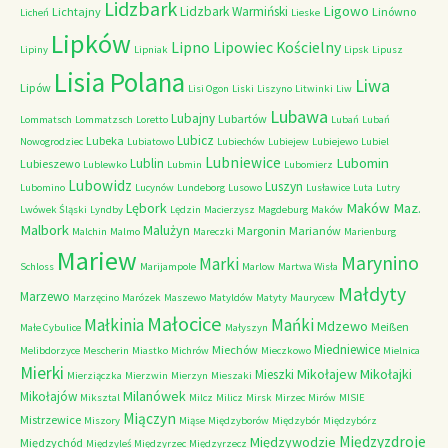
Lidzbark
Ligowo
Lidzbark Warmiński
Lichtajny
Linówno
Licheń
Lieske
Lipków
Lipno
Lipowiec Kościelny
Lipiny
Lipniak
Lipsk
Lipusz
Lisia Polana
Liwa
Lipów
Lisi Ogon
Liski
Liszyno
Litwinki
Liw
Lubawa
Lubajny
Lubartów
Lommatsch
Lommatzsch
Loretto
Lubań
Lubań
Lubicz
Lubeka
Nowogrodziec
Lubiatowo
Lubiechów
Lubiejew
Lubiejewo
Lubiel
Lubniewice
Lubomin
Lublin
Lubieszewo
Lublewko
Lubmin
Lubomierz
Lubowidz
Luszyn
Lubomino
Lucynów
Lundeborg
Lusowo
Lusławice
Luta
Lutry
Maków Maz.
Lębork
Lwówek Śląski
Lyndby
Lędzin
Macierzysz
Magdeburg
Maków
Malbork
Malużyn
Margonin
Marianów
Malchin
Malmo
Mareczki
Marienburg
Mariew
Marynino
Marki
Schloss
Marijampole
Marlow
Martwa Wisła
Małdyty
Marzewo
Marzęcino
Marózek
Maszewo
Matyldów
Matyty
Maurycew
Małocice
Małkinia
Mańki
Mdzewo
Meißen
Małe Cybulice
Małyszyn
Miedniewice
Miechów
Melibdorzyce
Mescherin
Miastko
Michrów
Mieczkowo
Mielnica
Mierki
Mikołajew
Mikołajki
Mieszki
Mierziączka
Mierzwin
Mierzyn
Mieszaki
Milanówek
Mikołajów
Miksztal
Milcz
Milicz
Mirsk
Mirzec
Mirów
MISIE
Miączyn
Mistrzewice
Miszory
Miąse
Międzyborów
Międzybór
Międzybórz
Międzyzdroje
Międzywodzie
Międzychód
Międzyleś
Międzyrzec
Międzyrzecz