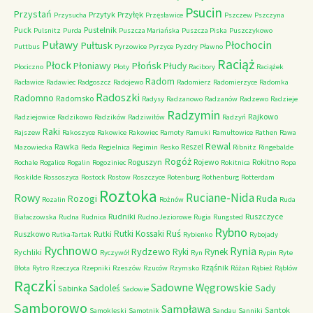
Psucin
Przystań
Przytyk
Przyłęk
Przysucha
Przęsławice
Pszczew
Pszczyna
Puck
Pustelnik
Pulsnitz
Purda
Puszcza Mariańska
Puszcza Piska
Puszczykowo
Puławy
Pułtusk
Płochocin
Puttbus
Pyrzowice
Pyrzyce
Pyzdry
Pławno
Raciąż
Płock
Płońsk
Płoniawy
Płudy
Płociczno
Płoty
Racibory
Raciążek
Radom
Racławice
Radawiec
Radgoszcz
Radojewo
Radomierz
Radomierzyce
Radomka
Radoszki
Radomno
Radomsko
Radysy
Radzanowo
Radzanów
Radzewo
Radzieje
Radzymin
Rajkowo
Radziejowice
Radzikowo
Radzików
Radziwiłów
Radzyń
Raki
Rajszew
Rakoszyce
Rakowice
Rakowiec
Ramoty
Ramuki
Ramułtowice
Rathen
Rawa
Rewal
Rawka
Reszel
Mazowiecka
Reda
Regielnica
Regimin
Resko
Ribnitz
Ringebalde
Rogóż
Roguszyn
Rojewo
Rokitno
Rochale
Rogalice
Rogalin
Rogoziniec
Rokitnica
Ropa
Roskilde
Rossoszyca
Rostock
Rostow
Roszczyce
Rotenburg
Rothenburg
Rotterdam
Roztoka
Ruciane-Nida
Rowy
Rozogi
Ruda
Rozalin
Rożnów
Ruda
Rudniki
Ruszczyce
Białaczowska
Rudna
Rudnica
Rudno Jeziorowe
Rugia
Rungsted
Rybno
Ruś
Rutki Kossaki
Ruszkowo
Rutki
Rutka-Tartak
Rybienko
Rybojady
Rychnowo
Rynia
Rydzewo
Ryki
Rynek
Rychliki
Ryczywół
Ryn
Rypin
Ryte
Rząśnik
Błota
Rytro
Rzeczyca
Rzepniki
Rzeszów
Rzuców
Rzymsko
Różan
Rąbież
Rąblów
Rączki
Sadowne Węgrowskie
Sady
Sadoleś
Sabinka
Sadowie
Samborowo
Sampława
Santok
Samoklęski
Samotnik
Sandau
Sanniki