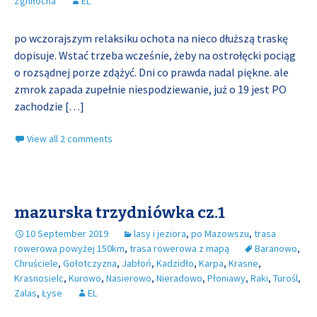
Zgniłocha
EL
po wczorajszym relaksiku ochota na nieco dłuższą traskę
dopisuje. Wstać trzeba wcześnie, żeby na ostrołęcki pociąg
o rozsądnej porze zdążyć. Dni co prawda nadal piękne. ale
zmrok zapada zupełnie niespodziewanie, już o 19 jest PO
zachodzie
[…]
View all 2 comments
mazurska trzydniówka cz.1
10 September 2019
lasy i jeziora
,
po Mazowszu
,
trasa
rowerowa powyżej 150km
,
trasa rowerowa z mapą
Baranowo
,
Chruściele
,
Gołotczyzna
,
Jabłoń
,
Kadzidło
,
Karpa
,
Krasne
,
Krasnosielc
,
Kurowo
,
Nasierowo
,
Nieradowo
,
Płoniawy
,
Raki
,
Turośl
,
Zalas
,
Łyse
EL