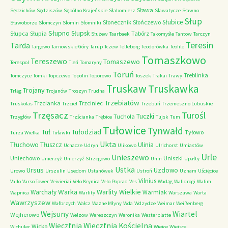
Sława
Sędzichów
Sędziszów
Sępólno Krajeńskie
Słabomierz
Sławatycze
Sławno
Słup
Słubice
Słonecznik
Słończewo
Sławoborze
Słomczyn
Słomin
Słomniki
Słupno
Słupsk
Słupca
Słupia
Tabórz
Służew
Taarbaek
Takomyśle
Tantow
Tarczyn
Teresin
Tarda
Targowo
Tarnowskie Góry
Tarup
Tczew
Telleborg
Teodorówka
Teofile
Tomaszkowo
Tereszewo
Tomaszewo
Terespol
Tleń
Tomaryny
Toruń
Treblinka
Tomczyce
Tomki
Topczewo
Topolin
Toporowo
Toszek
Trakai
Trawy
Truskaw
Truskawka
Trojany
Trląg
Trojanów
Troszyn
Trudna
Trzebiatów
Trzcianka
Trzciniec
Truskolas
Trzciel
Trzebuń
Trzemeszno Lubuskie
Trzęsacz
Turośl
Tuczki
Tuchola
Trzygłów
Trzścianka
Trębice
Tujsk
Tum
Tułowice
Tynwałd
Tuł
Tułodziad
Tyłowo
Turza Wielka
Tuławki
Ukta
Tłuchowo
Tłuszcz
Ulinia
Uchacze
Udryn
Ulikowo
Ulrichorst
Umiastów
Urle
Unieszewo
Uniechowo
Uniszki
Unierzyż
Unierzyż Strzegowo
Unin
Upałty
Ustka
Ursus
Uzdowo
Urowo
Urszulin
Usedom
Ustanówek
Ustroń
Uznam
Uścięcice
Vilnius
Vallo
Varso Tower
Veivieriai
Velo Krynica
Velo Poprad
Ves
Wadąg
Walidrogi
Walim
Warka
Warlity Wielkie
Warchały
Warmiak
Wapnica
Warlity
Warszawa
Warta
Wawrzyszew
Wałbrzych
Wałcz
Ważne Młyny
Wda
Wdzydze
Weimar
Weißenberg
Wejsuny
Wiartel
Wejherowo
Welzow
Wereszczyn
Weronika
Westerplatte
Wieczfnia Kościelna
Wieczfnia
Wicko
Wichulec
Wiejce
Wiejsce