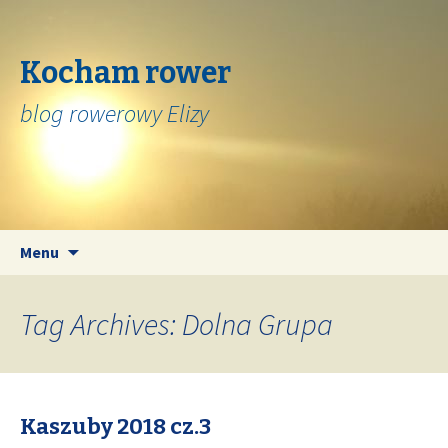
Kocham rower
blog rowerowy Elizy
Skip
Search
Menu
to
for:
content
Tag Archives: Dolna Grupa
Kaszuby 2018 cz.3