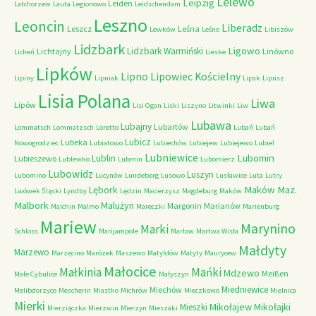
Lelewo
Leipzig
Leiden
Latchorzew
Lauta
Legionowo
Leidschendam
Leszno
Leoncin
Liberadz
Leszcz
Leśna
Lewków
Leśno
Libiszów
Lidzbark
Ligowo
Lidzbark Warmiński
Lichtajny
Linówno
Licheń
Lieske
Lipków
Lipno
Lipowiec Kościelny
Lipiny
Lipniak
Lipsk
Lipusz
Lisia Polana
Liwa
Lipów
Lisi Ogon
Liski
Liszyno
Litwinki
Liw
Lubawa
Lubajny
Lubartów
Lommatsch
Lommatzsch
Loretto
Lubań
Lubań
Lubicz
Lubeka
Nowogrodziec
Lubiatowo
Lubiechów
Lubiejew
Lubiejewo
Lubiel
Lubniewice
Lubomin
Lublin
Lubieszewo
Lublewko
Lubmin
Lubomierz
Lubowidz
Luszyn
Lubomino
Lucynów
Lundeborg
Lusowo
Lusławice
Luta
Lutry
Maków Maz.
Lębork
Lwówek Śląski
Lyndby
Lędzin
Macierzysz
Magdeburg
Maków
Malbork
Malużyn
Margonin
Marianów
Malchin
Malmo
Mareczki
Marienburg
Mariew
Marynino
Marki
Schloss
Marijampole
Marlow
Martwa Wisła
Małdyty
Marzewo
Marzęcino
Marózek
Maszewo
Matyldów
Matyty
Maurycew
Małocice
Małkinia
Mańki
Mdzewo
Meißen
Małe Cybulice
Małyszyn
Miedniewice
Miechów
Melibdorzyce
Mescherin
Miastko
Michrów
Mieczkowo
Mielnica
Mierki
Mikołajew
Mikołajki
Mieszki
Mierziączka
Mierzwin
Mierzyn
Mieszaki