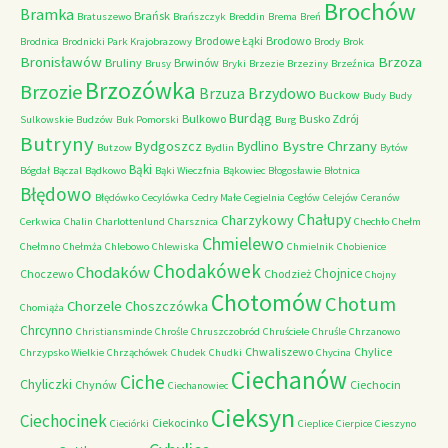
Brochów
Bramka
Brańsk
Bratuszewo
Brańszczyk
Breddin
Brema
Breń
Brodowe Łąki
Brodowo
Brodnica
Brodnicki Park Krajobrazowy
Brody
Brok
Bronisławów
Brzoza
Bruliny
Brwinów
Brusy
Bryki
Brzezie
Brzeziny
Brzeźnica
Brzozówka
Brzozie
Brzydowo
Brzuza
Buckow
Budy
Budy
Burdąg
Bulkowo
Busko Zdrój
Sulkowskie
Budzów
Buk Pomorski
Burg
Butryny
Bystre Chrzany
Bydgoszcz
Bydlino
Butzow
Bydlin
Bytów
Bąki
Bógdał
Bączal
Bądkowo
Bąki Wieczfnia
Bąkowiec
Błogosławie
Błotnica
Błędowo
Błędówko
Cecylówka
Cedry Małe
Cegielnia
Cegłów
Celejów
Ceranów
Chałupy
Charzykowy
Cerkwica
Chalin
Charlottenlund
Charsznica
Chechło
Chełm
Chmielewo
Chełmno
Chełmża
Chlebowo
Chlewiska
Chmielnik
Chobienice
Chodakówek
Chodaków
Chojnice
Choczewo
Chodzież
Chojny
Chotomów
Chotum
Chorzele
Choszczówka
Chomiąża
Chrcynno
Christiansminde
Chrośle
Chruszczobród
Chruściele
Chruśle
Chrzanowo
Chwaliszewo
Chylice
Chrzypsko Wielkie
Chrząchówek
Chudek
Chudki
Chycina
Ciechanów
Ciche
Chyliczki
Chynów
Ciechocin
Ciechanowiec
Cieksyn
Ciechocinek
Ciekocinko
Cieciórki
Cieplice
Cierpice
Cieszyno