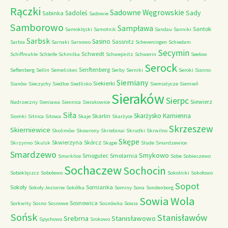
Rączki
Sadowne Węgrowskie
Sady
Sadoleś
Sabinka
Sadowie
Samborowo
Sampława
Santok
Samoklęski
Samotnik
Sandau
Sanniki
Sarbsk
Sasino
Sassnitz
Sarbia
Sarnaki
Sarnowo
Scheveningen
Schiedam
Secymin
Schwedt
Schiffmuhle
Schleife
Schmilka
Schwepnitz
Schwerin
Seelow
Serock
Senftenberg
Seftenberg
Sellin
Semeliskes
Serby
Serniki
Seroki
Sianno
Siemiany
Siekierki
Sianów
Sieczychy
Siedlce
Siedlisko
Siemiatycze
Siemień
Sieraków
Sierpc
Siewierz
Nadrzeczny
Sieniawa
Siennica
Sierakowice
Siła
Skarżysko Kamienna
Skarlin
Siomki
Sitnica
Sitowa
Skaje
Skarżyce
Skrzeszew
Skierniewice
Skolimów
Skowrony
Skriebinai
Skrudki
Skrwilno
Skępe
Skwierzyna
Skórcz
Skrzynno
Skulsk
Skąpe
Slude
Smardzewice
Smardzewo
Smykowo
Smogulec
Smolarnia
Smarklice
Sobe
Sobieszewo
Sochaczew
Sochocin
Soboklęszcz
Sobolewo
Sokolniki
Sokołowo
Sopot
Sokoły
Somianka
Sokoły Jeziorne
Sokółka
Sominy
Sona
Sondenborg
Sowia Wola
Sosnowica
Sorkwity
Sosno
Sosnowe
Sosnówka
Sowia
Sońsk
Stanisławów
Srebrna
Stanisławowo
Spychowo
Srokowo