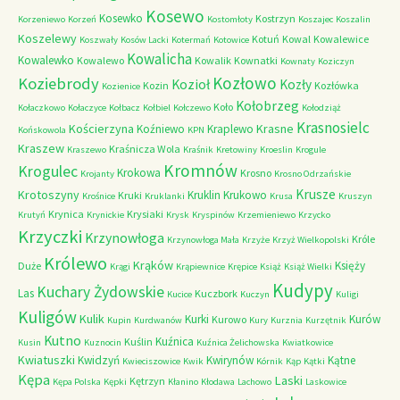
Kosewo
Kosewko
Kostrzyn
Korzeniewo
Korzeń
Kostomłoty
Koszajec
Koszalin
Koszelewy
Kotuń
Kowal
Kowalewice
Koszwały
Kosów Lacki
Kotermań
Kotowice
Kowalicha
Kowalewko
Kowalewo
Kowalik
Kownatki
Kownaty
Koziczyn
Kozłowo
Koziebrody
Kozioł
Kozły
Kozin
Kozłówka
Kozienice
Kołobrzeg
Koło
Kołaczkowo
Kołaczyce
Kołbacz
Kołbiel
Kołczewo
Kołodziąż
Krasnosielc
Kościerzyna
Krasne
Koźniewo
Kraplewo
Końskowola
KPN
Kraszew
Kraśnicza Wola
Kraszewo
Kraśnik
Kretowiny
Kroeslin
Krogule
Kromnów
Krogulec
Krokowa
Krosno
Krojanty
Krosno Odrzańskie
Krusze
Krotoszyny
Kruklin
Krukowo
Kruki
Krośnice
Kruklanki
Krusa
Kruszyn
Krynica
Krysiaki
Krutyń
Krynickie
Krysk
Kryspinów
Krzemieniewo
Krzycko
Krzyczki
Krzynowłoga
Króle
Krzynowłoga Mała
Krzyże
Krzyż Wielkopolski
Królewo
Krąków
Księży
Duże
Krągi
Krąpiewnice
Krępice
Książ
Książ Wielki
Kudypy
Kuchary Żydowskie
Las
Kuczbork
Kucice
Kuczyn
Kuligi
Kuligów
Kulik
Kurki
Kurów
Kurowo
Kupin
Kurdwanów
Kury
Kurznia
Kurzętnik
Kutno
Kuźnica
Kuślin
Kusin
Kuznocin
Kuźnica Żelichowska
Kwiatkowice
Kwiatuszki
Kwidzyń
Kwirynów
Kątne
Kwieciszowice
Kwik
Kórnik
Kąp
Kątki
Kępa
Laski
Kętrzyn
Kępa Polska
Kępki
Kłanino
Kłodawa
Lachowo
Laskowice