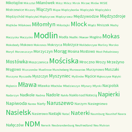
Milanówek
Mikołajów
Miksztal
Milcz
Milicz
Mirsk
Mirzec
Mirów
MISIE
Miączyn
Mistrzewice
Miszory
Miąse
Międzyborów
Międzybór
Międzybórz
Międzyzdroje
Międzywodzie
Międzychód
Międzyleś
Międzyrzec
Międzyrzecz
Mlock
Miłomłyn
Mniszek
Miętków
Miłakowo
Miłostajki
Mlądz
Mochy
Modlin
Mokas
Modła
Mogilno
Moczyska
Moczysko
Modłki
Moeser
Mokrzyce
Mokowo
Mokrzyca
Mokobody
Mokronos
Molibdorzyce
Morliny
Morsko
Morąg
Morzyczyn
Mosina
Mostowo
Moryń
Morzeszczyn
Most Południowy
Mościska
Mostówka
Mrzeżyno
Mroczno
Mrozy
Moszczenica
Muszaki
Mrągowo
Murzynowo
Mszczonów
Muellrose
Muncheberg
Murowaniec
Myszyniec
Myszczyn
Mącice
Muszyna
Myszadła
Myślinów
Mąkoszyce
Mątyki
Mława
Nacpolsk
Mławka
Mężenin
Młochów
Młodzieszyn
Młynary
Młynki
Napierki
Nadkole
Nadole
Nakło nad Notecią
Nadarzyn
Nadma
Nakło
Naruszewo
Napiwoda
Narty
Narzym
Nasiegniewo
Narew
Nasielsk
Naterki
Nastajki
Nasierowo
Natać
Naumburg
Naunhof
Nawra
NDM
Nałęczów
Nerwik
Neubrandenburg
Neufriedland
Neu Mukran