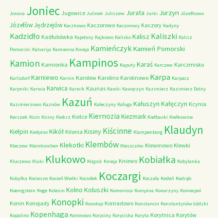
Joniec
Jurzyn
Jurata
Jugowice
Jonava
Julinek
Juliszew
Jurki
Józefkowo
Józefów
Jędrzejów
Kaczorowo
Kaczory
Kaczkowo
Kaczorowy
Kadyny
Kadzidło
Kaliszki
Kalisz
Kadłubówka
Kajetany
Kajkowo
Kalisko
Kalisz
Kamieńczyk
Kamień Pomorski
Pomorski
Kalvarija
Kamienna Knieja
Kampinos
Kamion
Karaś
Kamionka
Karczmisko
Kaputy
Karczew
Karpa
Karniewo
Karolew
Karolino
Karolinowo
Karlsdorf
Karnin
Karpacz
Karwica
Kaunas
Karpniki
Karwia
Karwik
Kawki
Kawęczyn
Kazimierz
Kazimierz Dolny
Kazuń
Kałuszyn
Kałęczyn
Kcynia
Kazimierzowo
Kaznów
Kałeczyny
Kaługa
Kiernozia
Kiezmark
Kielce
Kerszek
Kicin
Kiciny
Kiekrz
Kiełbaski
Kiełkowice
Klaudyn
Kiścinne
Kikół
Kisiny
Kiełpin
Kilonia
Kiełpino
Klampenborg
Klembów
Klekotki
Klewinowo
Klewki
Kleczew
Kleinkoschen
Kleszczów
Klukowo
Kobiałka
Kniewo
Kluczewo
Kluki
Klępsk
Knieja
Kobylanka
Koczargi
Kobyłka
Kociesze
Kocień Wielki
Kociołek
Koczała
Kodeń
Kodrąb
Kolno
Koluszki
Koenigstein
Koge
Kolesin
Komornica
Kompina
Konarzyny
Koniecpol
Konopki
Konin
Konojady
Konradowo
Konotop
Konstancin
Konstantynów Łódzki
Kopenhaga
Korytnica
Korytów
Kopalino
Koronowo
Koryciny
Koryciska
Koryta