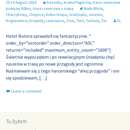
19 August 2018
Kaszuby
,
Kraina Pagórów
,
trasa rowerowa
powyżej 80km
,
trasa rowerowa z mapą
Białe Błoto
,
Charzykowy
,
Chojnice
,
Dolna Grupa
,
Grudziądz
,
Jeżewo
,
Krąpiewnice
,
Krojanty
,
Laskowice
,
Osie
,
Tleń
,
Tuchola
,
Żur
EL
Hotel Notera sprawdził się fantastycznie. ”
order_by=”sortorder” order_direction=”ASC”
returns=”included” maximum_entity_count=”1000″]
Świetnie wypoczęłam i po rewelacyjnym śniadaniu chęć
ruszenia w trasę po nowe przygody jest ogromna.
Naśmiewam się z tego harcerskiego “ahoj przygodo” i ani
się spodziewam,
[…]
Leave a comment
Tu byłam