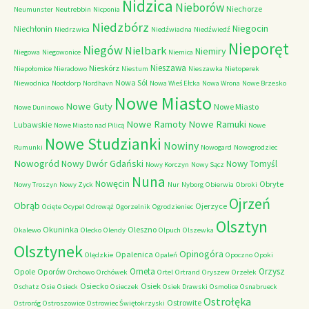
Nidzica
Nieborów
Niechorze
Neumunster
Neutrebbin
Nicponia
Niedzbórz
Niegocin
Niechłonin
Niedrzwica
Niedźwiadna
Niedźwiedź
Nieporęt
Niegów
Nielbark
Niemiry
Niegowa
Niegowonice
Niemica
Nieszawa
Nieskórz
Niepołomice
Nieradowo
Niestum
Nieszawka
Nietoperek
Nowa Sól
Niewodnica
Nootdorp
Nordhavn
Nowa Wieś Ełcka
Nowa Wrona
Nowe Brzesko
Nowe Miasto
Nowe Guty
Nowe Miasto
Nowe Duninowo
Nowe Ramoty
Nowe Ramuki
Lubawskie
Nowe Miasto nad Pilicą
Nowe
Nowe Studzianki
Nowiny
Rumunki
Nowogard
Nowogrodziec
Nowogród
Nowy Dwór Gdański
Nowy Tomyśl
Nowy Korczyn
Nowy Sącz
Nuna
Nowęcin
Obryte
Nowy Troszyn
Nowy Zyck
Nur
Nyborg
Obierwia
Obroki
Ojrzeń
Obrąb
Ojerzyce
Ocięte
Ocypel
Odrowąż
Ogorzelnik
Ogrodzieniec
Olsztyn
Okuninka
Oleszno
Okalewo
Olecko
Olendy
Olpuch
Olszewka
Olsztynek
Opinogóra
Opalenica
Olędzkie
Opaleń
Opoczno
Opoki
Orneta
Orzysz
Opole
Oporów
Orchowo
Orchówek
Ortel
Ortrand
Oryszew
Orzełek
Osiecko
Osiek
Oschatz
Osie
Osieck
Osieczek
Osiek Drawski
Osmolice
Osnabrueck
Ostrołęka
Ostrowite
Ostroróg
Ostroszowice
Ostrowiec Świętokrzyski