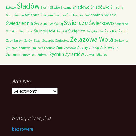
Śladów
Śniadowo
Śniadówko
Śniechy
Łętowo
Ślesin
Śliwice
Ślężany
Świdnica
Świebodzin
Świecie
Śrem
Śródka
Świdwin
Świebno
Świebodzice
Świercze
Świerkowo
Świedziebnia
Świeradów Zdrój
Świerzno
Świnoujście
Święcice
Świniary
Żabi Róg
Żabno
Świniarc
Świątki
Święciechów
Żelazowa Wola
Żaby
Żarzyn
Żarów
Żdżar
Żdżarów
Żegiestów
Żerkowice
Żochy
Żuków
Żnin
Żmigród
Żmijewo
Żmijewo-Podusie
Żochowo
Żubryn
Żur
Żychlin
Żyrardów
Żuromin
Żurominek
Żuławki
Żyrzyn
Żółwino
Archives
Archives
Kategoria wpisu
bez roweru