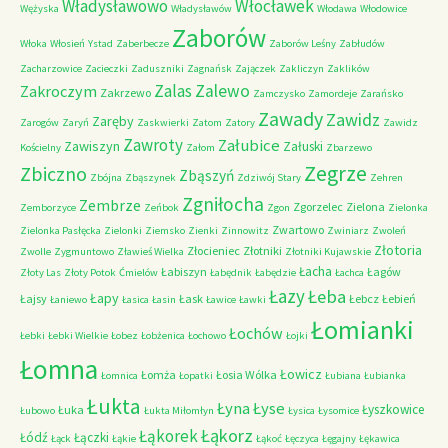
Władysławowo
Włocławek
Wężyska
Władysławów
Włodawa
Włodowice
Zaborów
Włoka
Włosień
Ystad
Zaberbecze
Zaborów Leśny
Zabłudów
Zacharzowice
Zacieczki
Zaduszniki
Zagnańsk
Zajączek
Zakliczyn
Zaklików
Zalas
Zalewo
Zakroczym
Zakrzewo
Zamczysko
Zamordeje
Zarańsko
Zawady
Zawidz
Zaręby
Zarogów
Zaryń
Zaskwierki
Zatom
Zatory
Zawidz
Zawroty
Załubice
Zawiszyn
Załuski
Kościelny
Załom
Zbarzewo
Zegrze
Zbiczno
Zbąszyń
Zbójna
Zbąszynek
Zdziwój Stary
Zehren
Zgniłocha
Zembrze
Zgorzelec
Zielona
Zemborzyce
Zeńbok
Zgon
Zielonka
Zwartowo
Zielonka Pasłęcka
Zielonki
Ziemsko
Zienki
Zinnowitz
Zwiniarz
Zwoleń
Złotoria
Złocieniec
Złotniki
Zwolle
Zygmuntowo
Zławieś Wielka
Złotniki Kujawskie
Łacha
Łabiszyn
Łagów
Złoty Las
Złoty Potok
Ćmielów
Łabędnik
Łabędzie
Łachca
Łazy
Łeba
Łapy
Łajsy
Łask
Łebcz
Łebień
Łaniewo
Łasica
Łasin
Ławice
Ławki
Łomianki
Łochów
Łebki
Łebki Wielkie
Łobez
Łobżenica
Łochowo
Łojki
Łomna
Łowicz
Łomża
Łosia Wólka
Łomnica
Łopatki
Łubiana
Łubianka
Łukta
Łyna
Łyse
Łyszkowice
Łuka
Łubowo
Łukta Miłomłyn
Łysica
Łysomice
Łąkorz
Łąkorek
Łódź
Łączki
Łąck
Łąkie
Łąkoć
Łęczyca
Łęgajny
Łękawica