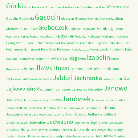
Górki
Górzno
Gąbin
Górki Noteckie
Górowo Iławskie
Górskie
Góry Miechowskie
Gąsocin
Gągolin
Gągławki
Głogów
Gładczyn
Głomsk
Głowaczów
Głuch
Głęboczek
Hamburg
Głuchów
Głusk
Głusko
Głębokie
Hajnówka
Hanna
Hejdyk
Hel
Hannover
Harlev
Harsz
Havelberg
Helenka
Hellebaek
Helsignor
Herfolge
Heringsdorf
Hillerod
Hohenreichendorf
Hohensaaten
Hohnstein
Hojerup
Holte
Holthusen
Holzhausen
Horingsdorf
Hormówek
Hornbaek
Horodyszcze
Hoyerswerda
Humięcino
Huta
Izabelin
Isąg
Inowrocław
Iwno
Szklana
Ibramowice
Idzbark
Izbica
Iława
Iłowo
Iłów
Jabłonka
Izdebno
Jabłonna
Iły
Kujawska
Jabłoń
Jachranka
Jadów
Jabłonowo
Jabłonowo Pomorskie
Jadwisin
Janowo
Jajkowo
Jaktorów
Janowiec
Janowiec Kościelny
Jamniki
Janówek
Janów
Januszew
Januszewice
Jany
Janówko
Janów Lubelski
Jastarnia
Janów Podlaski
Jarmatów
Jarnatów
Jarnice
Jarosławiec
Jasionna
Jastrzębia Góra
Jedlanka
Jaszkowo
Jawiszowice
Jawor
Jaworze
Jedliński
Jedwabno
Jednorożec
Jedwabne
Jeglin
Jeglijowiec
Jelcz-Laskowice
Jerzwałd
Jelenia Góra
Jeziorany
Jeleń
Jemna
Jerichov
Jerwałd
Jezierzyce
Jeżewo
Jeże
Jezioro
Jezioro Rożnowskie
jezioro Wulpińskie
Jeziorszczyzna
Jeżów