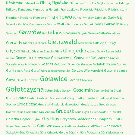
Elbląg
Dźwirzyno
Elgnówko
Edwardów
Elżbietów
Erurt
Ełk Szyba
Fabianki
Faborgi
Flensburg
Falkowo
Flansburg
Florynki
Franciszkowo
Fredericia
Friedland
Friedrichstahl
Frąknowo
Gaj
Gady
Frombork
Frydland
Frygnowo
Funka
Fynshav
Gabrysin
Garwolin
Gartz
Gajówka
Garbów
Garczegorze
Gardna Wielka
Gardzienice
Garnek
Gassy
Gawłów
Gdańsk
Gdynia
Gawłowo
Gać
Gdynia Orłowo
Gidle
Giebałtów
Gietrzwałd
Gierwaty
Giławy
Gierłoż
Giethoorn
Giewartów
Gilleleje
Glinojeck
Giżycko
Giżycko Olsztyn
Glaucha
Glina
Glodowo
Gnaty Szczerbaki
Gniewino
Gniewniewice
Gniewoszów
Gniewkowo
Gniezno
Gniew
Gnoien
Goerlitz
Godkowo
Golub-Dobrzyń
Goczałkowice
Golczewo
Goleniów
Golesze
Gorlice
Gorlitz
Goryń
Gorzów Wielkopolski
Gostynin
Goruńsko
Gorzechowo
Gorzków
Gouda
Goławice
Goworowo
Gołańcz
Gozdowo
Gołdap
Gołotczyzna
Gościmin
Gołuń
Gołąb
Gołąbki
Gościno
Goźlin
Graal
Grabie
Muritz
Grabin
Grabowo
Grabów nad Pilicą
Gradki
Graested
Greifswald
Grimma
Grodziczno
Grodno
Grodzisk
Grodzisk Mazowiecki
Grodziszcze
Grodziszcze
Grudusk
Mazowieckie
Gromadno
Großenhain
Grudziądz
Gruenewald
Grunwald
Gryźliny
Gruszka
Gryfice
Grzybowo
Gródek nad Dunajcem
Gryfino
Gródki
Gudowo
Guzów
Gwda Wielka
Grójec
Grębków
Gubin
Guronys
Gutkowo
Gutowo
Gwizdały
Góra Dylewska
Góra Kalwaria
Górale
Góraliki
Góra Puławska
Góra Włodowska