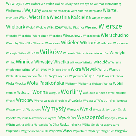
Wawrzyszew
Wałbrzych
Wałcz
Ważne Młyny
Wda
Wdzydze
Weimar
Weißenberg
Wejsuny
Wiartel
Wejherowo
Welzow
Wereszczyn
Weronika
Westerplatte
Wieczfnia Kościelna
Wieczfnia
Wicko
Wichulec
Wiejce
Wiejsce
Wiersze
Wielbark
Wieliszew
Wieniec
Wieleń
Wielgie
Wielka Piaśnica
Wierzchucino
Wierzchowo
Wierzba
Wierzbica
Wierzbinek
Wierzbno
Wierzchołek
Wikielec
Wiktorów
Wierzchy
Wiesiółka
Wiewiec
Wiewiórów
Wilanów
Wilczkowo
Wilków
Windyki
Wilkasy
Wilczęta
Wilga
Wincenta
Wincentowo
Wincentów
Winnica
Wirwajdy
Wisełka
Witoldów
Wizna
Winiec
Witkowo
Witnica
Wkra
Wlewsk
Wiśniewo
Wnory Wandy
Więcławice
Wiślica
Wiśniowo Ełckie
Wojcieszyn
Wojszczyce
Wodzisław
Wojciechów
Wojnicz
Wojnowice
Wojszki
Wola
Wola Pasikońska
Wolin
Wola Młocka
Wolbrom
Wolbórka
Wolgast
Wolica
Worliny
Wonna
Wolsztyn
Wolnica
Worgule
Wołkowe
Wriezen
Wrocimowice
Wrocław
Września
Wydminy
Wrocki
Wrona
Wrzask
Wrzeście
Wrząca
WTR
Wygoda
Wymysły
Wynki
Wygon
Wykrot
Wylazłowo
Wymyśle
Wyrzysk
Wyrzysk Osiek
Wyszogród
Wyszków
Wysoka
Wysokie Mazowieckie
Wyszel
Wyszyny
Wywła
Wólka Radzymińska
Wójcin
Wólka
Wólka Majdańska
Wólka Smolana
Wąbrzeźno
Wąsy
Wąchock
Wąsewo
Węgrów
Wągrodno
Wąpielsk
Wąwolnica
Wędrzyn
Węgliniec