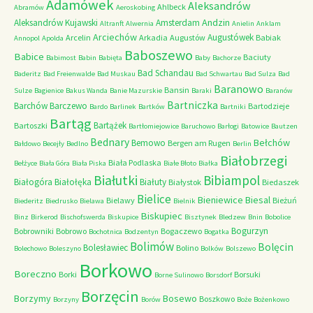
Adamówek
Aleksandrów
Ahlbeck
Abramów
Aeroskobing
Andzin
Aleksandrów Kujawski
Amsterdam
Altranft
Alwernia
Anielin
Anklam
Arciechów
Augustówek
Arcelin
Arkadia
Augustów
Babiak
Annopol
Apolda
Baboszewo
Babice
Baciuty
Babimost
Babin
Babięta
Baby
Bachorze
Bad Schandau
Baderitz
Bad Freienwalde
Bad Muskau
Bad Schwartau
Bad Sulza
Bad
Baranowo
Bansin
Sulze
Bagienice
Bakus Wanda
Banie Mazurskie
Baraki
Baranów
Bartniczka
Barchów
Barczewo
Bartodzieje
Bardo
Barlinek
Bartków
Bartniki
Bartąg
Bartążek
Bartoszki
Bartłomiejowice
Baruchowo
Barłogi
Batowice
Bautzen
Bednary
Bełchów
Bemowo
Bergen am Rugen
Bałdowo
Becejły
Bedlno
Berlin
Białobrzegi
Biała Podlaska
Bełżyce
Biała Góra
Biała Piska
Białe Błoto
Białka
Białutki
Bibiampol
Białogóra
Białołęka
Białuty
Białystok
Biedaszek
Bielice
Bieniewice
Biesal
Bielawy
Bieżuń
Biederitz
Biedrusko
Bielawa
Bielnik
Biskupiec
Binz
Birkerod
Bischofswerda
Biskupice
Bisztynek
Bledzew
Bnin
Bobolice
Bogurzyn
Bobrowniki
Bobrowo
Bogaczewo
Bochotnica
Bodzentyn
Bogatka
Bolimów
Bolęcin
Bolesławiec
Bolino
Bolechowo
Boleszyno
Bolków
Bolszewo
Borkowo
Boreczno
Borki
Borsuki
Borne Sulinowo
Borsdorf
Borzęcin
Borzymy
Bosewo
Boszkowo
Borzyny
Borów
Boże
Bożenkowo