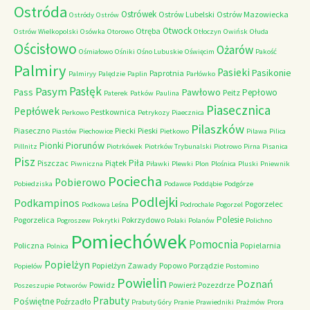
Ostróda
Ostrówek
Ostrów Lubelski
Ostrów Mazowiecka
Ostródy
Ostrów
Otwock
Otręba
Ostrów Wielkopolski
Osówka
Otorowo
Otłoczyn
Owińsk
Ołuda
Ościsłowo
Ożarów
Ośmiałowo
Ośniki
Ośno Lubuskie
Oświęcim
Pakość
Palmiry
Pasieki
Pasikonie
Paprotnia
Palmiryy
Palędzie
Paplin
Parłówko
Pasłęk
Pasym
Pawłowo
Pass
Pepłowo
Peitz
Paterek
Patków
Paulina
Piasecznica
Pepłówek
Pestkownica
Perkowo
Petrykozy
Piaecznica
Pilaszków
Piaseczno
Piecki
Pieski
Piastów
Piechowice
Pietkowo
Pilawa
Pilica
Piorunów
Pionki
Pillnitz
Piotrkówek
Piotrków Trybunalski
Piotrowo
Pirna
Pisanica
Pisz
Piła
Piszczac
Piątek
Piwniczna
Piławki
Plewki
Plon
Plośnica
Pluski
Pniewnik
Pociecha
Pobierowo
Pobiedziska
Podawce
Poddąbie
Podgórze
Podlejki
Podkampinos
Pogorzelec
Podkowa Leśna
Podrochale
Pogorzel
Polesie
Pogorzelica
Pokrzydowo
Pogroszew
Pokrytki
Polaki
Polanów
Polichno
Pomiechówek
Pomocnia
Policzna
Popielarnia
Polnica
Popielżyn
Popielżyn Zawady
Popowo
Porządzie
Popielów
Postomino
Powielin
Poznań
Powidz
Powierż
Pozezdrze
Poszeszupie
Potworów
Prabuty
Poświętne
Poźrzadło
Prabuty Góry
Pranie
Prawiedniki
Prażmów
Prora