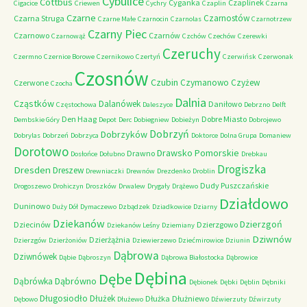
Cybulice
Cottbus
Cyganka
Czaplinek
Cigacice
Criewen
Cychry
Czaplin
Czarna
Czarne
Czarnostów
Czarna Struga
Czarne Małe
Czarnocin
Czarnolas
Czarnotrzew
Czarny Piec
Czarnowo
Czarnów
Czarnowąż
Czchów
Czechów
Czerewki
Czeruchy
Czermno
Czernice Borowe
Czernikowo
Czertyń
Czerwińsk
Czerwonak
Czosnów
Czubin
Czymanowo
Czyżew
Czerwone
Czocha
Dalnia
Cząstków
Dalanówek
Daniłowo
Częstochowa
Daleszyce
Debrzno
Delft
Den Haag
Dobre Miasto
Dembskie Góry
Depot
Derc
Dobiegniew
Dobieżyn
Dobrojewo
Dobrzyń
Dobrzyków
Dobrylas
Dobrzeń
Dobrzyca
Doktorce
Dolna Grupa
Domaniew
Dorotowo
Drawsko Pomorskie
Drawno
Dosłońce
Dołubno
Drebkau
Drogiszka
Dresden
Dreszew
Drewniaczki
Drewnów
Drezdenko
Droblin
Dudy Puszczańskie
Drogoszewo
Drohiczyn
Droszków
Drwalew
Drygały
Drążewo
Działdowo
Duninowo
Duży Dół
Dymaczewo
Dzbądzek
Dziadkowice
Dziarny
Dziekanów
Dzierzgoń
Dziecinów
Dzierzgowo
Dziekanów Leśny
Dziemiany
Dziwnów
Dzierżążnia
Dzierzgów
Dzierżoniów
Dziewierzewo
Dziećmirowice
Dziunin
Dąbrowa
Dziwnówek
Dąbie
Dąbroszyn
Dąbrowa Białostocka
Dąbrowice
Dębina
Dębe
Dąbrówno
Dąbrówka
Dębionek
Dębki
Dęblin
Dębniki
Długosiodło
Dłużek
Dłużka
Dłużniewo
Dębowo
Dłużewo
Dźwierzuty
Dźwirzuty