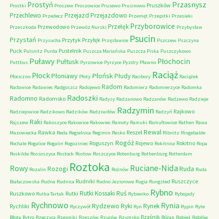
Przasnysz
Prostyń
Pruszków
Prostki
Proszew
Proszowice
Prusewo
Prusinowo
Przechlewo
Przejazd
Przejazdowo
Przedecz
Przemęt
Przepitki
Przesieki
Przyborowice
Przełęk
Przewodowo
Przeszkoda
Przewóz Nurski
Przybysław
Psucin
Przystań
Przytyk
Przyłęk
Przysucha
Przęsławice
Pszczew
Pszczyna
Puck
Pustelnik
Pulsnitz
Purda
Puszcza Mariańska
Puszcza Piska
Puszczykowo
Puławy
Pułtusk
Płochocin
Puttbus
Pyrzowice
Pyrzyce
Pyzdry
Pławno
Raciąż
Płock
Płońsk
Płoniawy
Płudy
Płociczno
Płoty
Racibory
Raciążek
Radom
Racławice
Radawiec
Radgoszcz
Radojewo
Radomierz
Radomierzyce
Radomka
Radoszki
Radomno
Radomsko
Radysy
Radzanowo
Radzanów
Radzewo
Radzieje
Radzymin
Rajkowo
Radziejowice
Radzikowo
Radzików
Radziwiłów
Radzyń
Raki
Rajszew
Rakoszyce
Rakowice
Rakowiec
Ramoty
Ramuki
Ramułtowice
Rathen
Rawa
Rewal
Rawka
Reszel
Mazowiecka
Reda
Regielnica
Regimin
Resko
Ribnitz
Ringebalde
Rogóż
Roguszyn
Rojewo
Rokitno
Rochale
Rogalice
Rogalin
Rogoziniec
Rokitnica
Ropa
Roskilde
Rossoszyca
Rostock
Rostow
Roszczyce
Rotenburg
Rothenburg
Rotterdam
Roztoka
Ruciane-Nida
Rowy
Rozogi
Ruda
Rozalin
Rożnów
Ruda
Rudniki
Ruszczyce
Białaczowska
Rudna
Rudnica
Rudno Jeziorowe
Rugia
Rungsted
Rybno
Ruś
Rutki Kossaki
Ruszkowo
Rutki
Rutka-Tartak
Rybienko
Rybojady
Rychnowo
Rynia
Rydzewo
Ryki
Rynek
Rychliki
Ryczywół
Ryn
Rypin
Ryte
Rząśnik
Błota
Rytro
Rzeczyca
Rzepniki
Rzeszów
Rzuców
Rzymsko
Różan
Rąbież
Rąblów