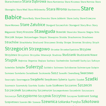
Stara Dąbrowa
Starachowice
Stara Kamienica
Stara Kiszewa
Stara Kornica
Stara
Stare
Stara Wrona
Sławogóra
Stara Wieś
Stara Wiśniewka
Starbienino
Babice
Stare Budy
Stare Drawsko
Stare Jabłonki
Stare Juchy
Stare Osieczno
Stare Załubice
Stare Worowo
Stargard Szczeciński
Starogard
Stary Brus
Stary
Stawiguda
Stary Kraszew
Stawiski
Bógpomóż
Stawisko
Stawno
Stegna
Stilo
Stoczek
Stolpen
Stolzenhagen
Stopsk
Stowęcino
Strabla
Strachomino
Strachowo
Strachów
Strachówka
Stralsund
Straszewo
Stroby
Strojec
Stromiec
Strubiny
Strych
Strzegocin
Strzegowo
Strzyżew
Strzelce
Strzelce Opolskie
Studzianki
Strzyżewo
Studzianki Nowe
Strzyżmin
Strzyżów
Sttenwijk
Studnica
Stupsk
Stęknica
Stępnica
Stężyca
Suchacz
Suchedniów
Suchodół
Suchy Las
Sufczyn
Sulerzyż
Sulejów
Sulechów
Sulibórz
Sulinowo
Sulisławice
Sulmierzyce
Sulęcin
Susz
Swarzewo
Sumowo
Sumówko
Suradówek
Suskowola
Suwałki
Svendborg
Szadki
Swąderki
Swędkowo
Syberia
Swarzędz
Swornegacie
Sypitki
Szadek
Szczecin
Szałkowo
Szczaniec
Szamocin
Szamotuły
Szarlota
Szałas
Szałe
Szczecinek
Szczekociny
Szczenurze
Szczepankowo
Szcześniki
Szczuczarz
Szczypiorno
Szczytno
Szczytniki
Szelment
Szeląg
Szczuczyn
Szczęsne
Szkotowo
Szewnica
Szklarska Poręba
Szepietowo
Szeroki Bór
Szewce