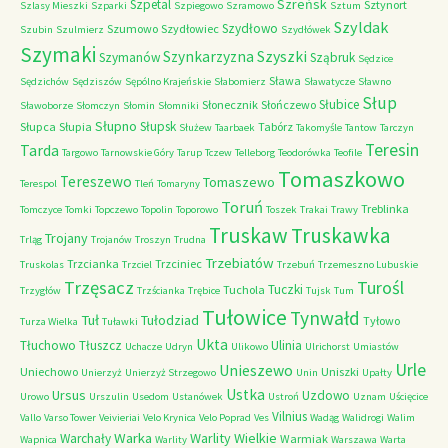
Szreńsk
Szpetal
Sztynort
Szlasy Mieszki
Szparki
Szpiegowo
Szramowo
Sztum
Szyldak
Szydłowo
Szumowo
Szydłowiec
Szubin
Szulmierz
Szydłówek
Szymaki
Szyszki
Szynkarzyzna
Szymanów
Sząbruk
Sędzice
Sława
Sędzichów
Sędziszów
Sępólno Krajeńskie
Słabomierz
Sławatycze
Sławno
Słup
Słubice
Słonecznik
Słończewo
Sławoborze
Słomczyn
Słomin
Słomniki
Słupno
Słupsk
Słupca
Słupia
Tabórz
Służew
Taarbaek
Takomyśle
Tantow
Tarczyn
Teresin
Tarda
Targowo
Tarnowskie Góry
Tarup
Tczew
Telleborg
Teodorówka
Teofile
Tomaszkowo
Tereszewo
Tomaszewo
Terespol
Tleń
Tomaryny
Toruń
Treblinka
Tomczyce
Tomki
Topczewo
Topolin
Toporowo
Toszek
Trakai
Trawy
Truskaw
Truskawka
Trojany
Trląg
Trojanów
Troszyn
Trudna
Trzebiatów
Trzcianka
Trzciniec
Truskolas
Trzciel
Trzebuń
Trzemeszno Lubuskie
Trzęsacz
Turośl
Tuczki
Tuchola
Trzygłów
Trzścianka
Trębice
Tujsk
Tum
Tułowice
Tynwałd
Tuł
Tułodziad
Tyłowo
Turza Wielka
Tuławki
Ukta
Tłuchowo
Tłuszcz
Ulinia
Uchacze
Udryn
Ulikowo
Ulrichorst
Umiastów
Urle
Unieszewo
Uniechowo
Uniszki
Unierzyż
Unierzyż Strzegowo
Unin
Upałty
Ustka
Ursus
Uzdowo
Urowo
Urszulin
Usedom
Ustanówek
Ustroń
Uznam
Uścięcice
Vilnius
Vallo
Varso Tower
Veivieriai
Velo Krynica
Velo Poprad
Ves
Wadąg
Walidrogi
Walim
Warka
Warlity Wielkie
Warchały
Warmiak
Wapnica
Warlity
Warszawa
Warta