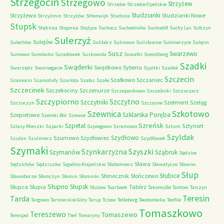
Strzegocin
Strzegowo
Strzyżew
Strzelce
Strzelce Opolskie
Studzianki
Strzyżewo
Studzianki Nowe
Strzyżmin
Strzyżów
Sttenwijk
Studnica
Stupsk
Stęknica
Stępnica
Stężyca
Suchacz
Suchedniów
Suchodół
Suchy Las
Sufczyn
Sulerzyż
Sulejów
Sulechów
Sulibórz
Sulinowo
Sulisławice
Sulmierzyce
Sulęcin
Susz
Swarzewo
Sumowo
Sumówko
Suradówek
Suskowola
Suwałki
Svendborg
Szadki
Swąderki
Swędkowo
Syberia
Swarzędz
Swornegacie
Sypitki
Szadek
Szczecin
Szałkowo
Szczaniec
Szamocin
Szamotuły
Szarlota
Szałas
Szałe
Szczecinek
Szczekociny
Szczenurze
Szczepankowo
Szcześniki
Szczuczarz
Szczypiorno
Szczytno
Szczytniki
Szelment
Szeląg
Szczuczyn
Szczęsne
Szkotowo
Szewnica
Szklarska Poręba
Szepietowo
Szeroki Bór
Szewce
Szreńsk
Szpetal
Sztynort
Szlasy Mieszki
Szparki
Szpiegowo
Szramowo
Sztum
Szyldak
Szydłowo
Szumowo
Szydłowiec
Szubin
Szulmierz
Szydłówek
Szymaki
Szyszki
Szynkarzyzna
Szymanów
Sząbruk
Sędzice
Sława
Sędzichów
Sędziszów
Sępólno Krajeńskie
Słabomierz
Sławatycze
Sławno
Słup
Słubice
Słonecznik
Słończewo
Sławoborze
Słomczyn
Słomin
Słomniki
Słupno
Słupsk
Słupca
Słupia
Tabórz
Służew
Taarbaek
Takomyśle
Tantow
Tarczyn
Teresin
Tarda
Targowo
Tarnowskie Góry
Tarup
Tczew
Telleborg
Teodorówka
Teofile
Tomaszkowo
Tereszewo
Tomaszewo
Terespol
Tleń
Tomaryny