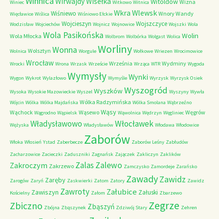
Winnica
Wirwajdy
Wisełka
Witoldów
Wizna
Winiec
Witkowo
Witnica
Wkra
Wlewsk
Wiśniewo
Wnory Wandy
Więcławice
Wiślica
Wiśniowo Ełckie
Wojcieszyn
Wojszczyce
Wodzisław
Wojciechów
Wojnicz
Wojnowice
Wojszki
Wola
Wola Pasikońska
Wolin
Wola Młocka
Wolbrom
Wolbórka
Wolgast
Wolica
Worliny
Wonna
Wolsztyn
Wolnica
Worgule
Wołkowe
Wriezen
Wrocimowice
Wrocław
Września
Wydminy
Wrocki
Wrona
Wrzask
Wrzeście
Wrząca
WTR
Wygoda
Wymysły
Wynki
Wygon
Wykrot
Wylazłowo
Wymyśle
Wyrzysk
Wyrzysk Osiek
Wyszogród
Wyszków
Wysoka
Wysokie Mazowieckie
Wyszel
Wyszyny
Wywła
Wólka Radzymińska
Wójcin
Wólka
Wólka Majdańska
Wólka Smolana
Wąbrzeźno
Wąsy
Wąchock
Wąsewo
Węgrów
Wągrodno
Wąpielsk
Wąwolnica
Wędrzyn
Węgliniec
Władysławowo
Włocławek
Wężyska
Władysławów
Włodawa
Włodowice
Zaborów
Włoka
Włosień
Ystad
Zaberbecze
Zaborów Leśny
Zabłudów
Zacharzowice
Zacieczki
Zaduszniki
Zagnańsk
Zajączek
Zakliczyn
Zaklików
Zalas
Zalewo
Zakroczym
Zakrzewo
Zamczysko
Zamordeje
Zarańsko
Zawady
Zawidz
Zaręby
Zarogów
Zaryń
Zaskwierki
Zatom
Zatory
Zawidz
Zawroty
Załubice
Zawiszyn
Załuski
Kościelny
Załom
Zbarzewo
Zegrze
Zbiczno
Zbąszyń
Zbójna
Zbąszynek
Zdziwój Stary
Zehren