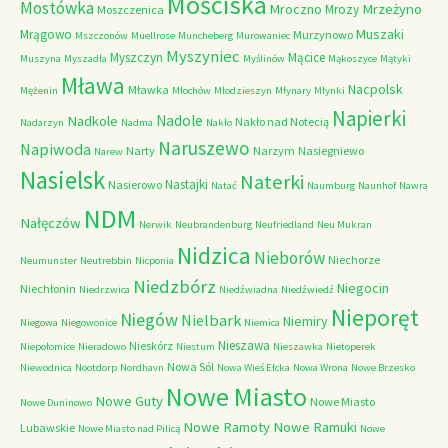
Mościska
Mostówka
Mrzeżyno
Mroczno
Mrozy
Moszczenica
Muszaki
Mrągowo
Murzynowo
Mszczonów
Muellrose
Muncheberg
Murowaniec
Myszyniec
Myszczyn
Mącice
Muszyna
Myszadła
Myślinów
Mąkoszyce
Mątyki
Mława
Nacpolsk
Mławka
Mężenin
Młochów
Młodzieszyn
Młynary
Młynki
Napierki
Nadkole
Nadole
Nakło nad Notecią
Nadarzyn
Nadma
Nakło
Naruszewo
Napiwoda
Narty
Narzym
Nasiegniewo
Narew
Nasielsk
Naterki
Nastajki
Nasierowo
Natać
Naumburg
Naunhof
Nawra
NDM
Nałęczów
Nerwik
Neubrandenburg
Neufriedland
Neu Mukran
Nidzica
Nieborów
Niechorze
Neumunster
Neutrebbin
Nicponia
Niedzbórz
Niegocin
Niechłonin
Niedrzwica
Niedźwiadna
Niedźwiedź
Nieporęt
Niegów
Nielbark
Niemiry
Niegowa
Niegowonice
Niemica
Nieszawa
Nieskórz
Niepołomice
Nieradowo
Niestum
Nieszawka
Nietoperek
Nowa Sól
Niewodnica
Nootdorp
Nordhavn
Nowa Wieś Ełcka
Nowa Wrona
Nowe Brzesko
Nowe Miasto
Nowe Guty
Nowe Miasto
Nowe Duninowo
Nowe Ramoty
Nowe Ramuki
Lubawskie
Nowe Miasto nad Pilicą
Nowe