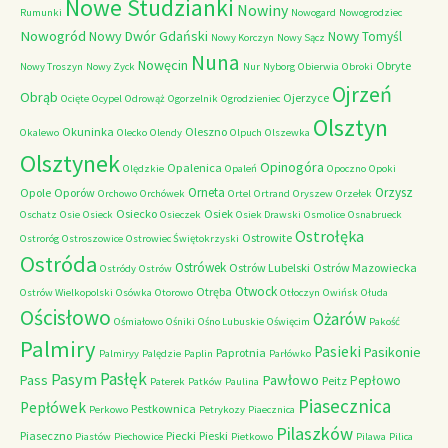
Nowe Studzianki
Nowiny
Rumunki
Nowogard
Nowogrodziec
Nowogród
Nowy Dwór Gdański
Nowy Tomyśl
Nowy Korczyn
Nowy Sącz
Nuna
Nowęcin
Obryte
Nowy Troszyn
Nowy Zyck
Nur
Nyborg
Obierwia
Obroki
Ojrzeń
Obrąb
Ojerzyce
Ocięte
Ocypel
Odrowąż
Ogorzelnik
Ogrodzieniec
Olsztyn
Okuninka
Oleszno
Okalewo
Olecko
Olendy
Olpuch
Olszewka
Olsztynek
Opinogóra
Opalenica
Olędzkie
Opaleń
Opoczno
Opoki
Orneta
Orzysz
Opole
Oporów
Orchowo
Orchówek
Ortel
Ortrand
Oryszew
Orzełek
Osiecko
Osiek
Oschatz
Osie
Osieck
Osieczek
Osiek Drawski
Osmolice
Osnabrueck
Ostrołęka
Ostrowite
Ostroróg
Ostroszowice
Ostrowiec Świętokrzyski
Ostróda
Ostrówek
Ostrów Lubelski
Ostrów Mazowiecka
Ostródy
Ostrów
Otwock
Otręba
Ostrów Wielkopolski
Osówka
Otorowo
Otłoczyn
Owińsk
Ołuda
Ościsłowo
Ożarów
Ośmiałowo
Ośniki
Ośno Lubuskie
Oświęcim
Pakość
Palmiry
Pasieki
Pasikonie
Paprotnia
Palmiryy
Palędzie
Paplin
Parłówko
Pasłęk
Pasym
Pawłowo
Pass
Pepłowo
Peitz
Paterek
Patków
Paulina
Piasecznica
Pepłówek
Pestkownica
Perkowo
Petrykozy
Piaecznica
Pilaszków
Piaseczno
Piecki
Pieski
Piastów
Piechowice
Pietkowo
Pilawa
Pilica