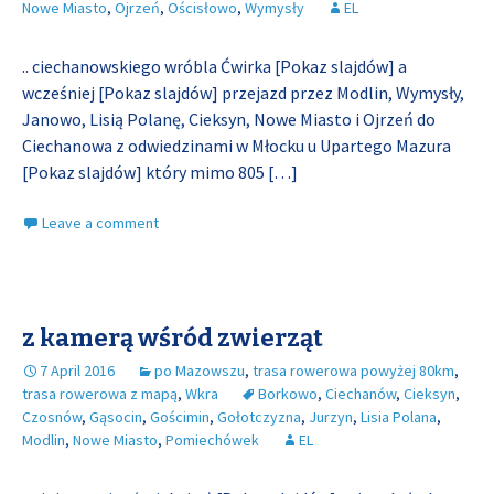
Nowe Miasto
,
Ojrzeń
,
Ościsłowo
,
Wymysły
EL
.. ciechanowskiego wróbla Ćwirka [Pokaz slajdów] a
wcześniej [Pokaz slajdów] przejazd przez Modlin, Wymysły,
Janowo, Lisią Polanę, Cieksyn, Nowe Miasto i Ojrzeń do
Ciechanowa z odwiedzinami w Młocku u Upartego Mazura
[Pokaz slajdów] który mimo 805
[…]
Leave a comment
z kamerą wśród zwierząt
7 April 2016
po Mazowszu
,
trasa rowerowa powyżej 80km
,
trasa rowerowa z mapą
,
Wkra
Borkowo
,
Ciechanów
,
Cieksyn
,
Czosnów
,
Gąsocin
,
Gościmin
,
Gołotczyzna
,
Jurzyn
,
Lisia Polana
,
Modlin
,
Nowe Miasto
,
Pomiechówek
EL