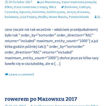
20 October 2017
po Mazowszu
,
trasa rowerowa powyżej
80km
,
trasa rowerowa z mapą
,
Wkra
Borkowo
,
Cieksyn
,
Czosnów
,
Gąsocin
,
Gościmin
,
Gołotczyzna
,
Jurzyn
,
Kosewo
,
Koźniewo
,
Lisia Polana
,
Modlin
,
Nowe Miasto
,
Pomiechówek
EL
rano (wcale nie tak wcześnie – właściwie przedpołudniem)
było tak ” order_by=”sortorder” order_direction=”ASC”
returns=”included” maximum_entity_count=”1000″] a już
kilka godzin później tak:)) ” order_by=”sortorder”
order_direction=”ASC” returns=”included”
maximum_entity_count=”1000″] słońce jeszcze kilka razy
bawiło się w ciuciubabkę, ale w
[…]
Leave a comment
rowerem po Mazowszu 2017