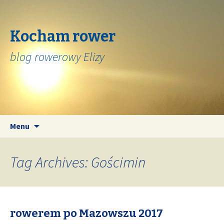
Kocham rower
blog rowerowy Elizy
Skip
Search
Menu
to
for:
content
Tag Archives: Gościmin
rowerem po Mazowszu 2017