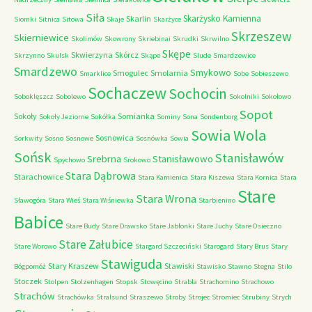
Siła
Skarżysko Kamienna
Skarlin
Siomki
Sitnica
Sitowa
Skaje
Skarżyce
Skrzeszew
Skierniewice
Skolimów
Skowrony
Skriebinai
Skrudki
Skrwilno
Skępe
Skwierzyna
Skórcz
Skrzynno
Skulsk
Skąpe
Slude
Smardzewice
Smardzewo
Smykowo
Smogulec
Smolarnia
Smarklice
Sobe
Sobieszewo
Sochaczew
Sochocin
Soboklęszcz
Sobolewo
Sokolniki
Sokołowo
Sopot
Sokoły
Somianka
Sokoły Jeziorne
Sokółka
Sominy
Sona
Sondenborg
Sowia Wola
Sosnowica
Sorkwity
Sosno
Sosnowe
Sosnówka
Sowia
Sońsk
Stanisławów
Srebrna
Stanisławowo
Spychowo
Srokowo
Stara Dąbrowa
Starachowice
Stara Kamienica
Stara Kiszewa
Stara Kornica
Stara
Stare
Stara Wrona
Sławogóra
Stara Wieś
Stara Wiśniewka
Starbienino
Babice
Stare Budy
Stare Drawsko
Stare Jabłonki
Stare Juchy
Stare Osieczno
Stare Załubice
Stare Worowo
Stargard Szczeciński
Starogard
Stary Brus
Stary
Stawiguda
Stary Kraszew
Stawiski
Bógpomóż
Stawisko
Stawno
Stegna
Stilo
Stoczek
Stolpen
Stolzenhagen
Stopsk
Stowęcino
Strabla
Strachomino
Strachowo
Strachów
Strachówka
Stralsund
Straszewo
Stroby
Strojec
Stromiec
Strubiny
Strych