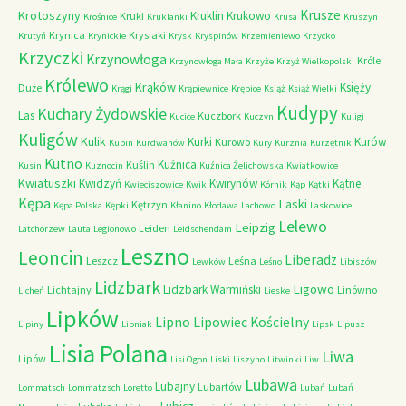
Krusze
Krotoszyny
Kruklin
Krukowo
Kruki
Krośnice
Kruklanki
Krusa
Kruszyn
Krynica
Krysiaki
Krutyń
Krynickie
Krysk
Kryspinów
Krzemieniewo
Krzycko
Krzyczki
Krzynowłoga
Króle
Krzynowłoga Mała
Krzyże
Krzyż Wielkopolski
Królewo
Krąków
Księży
Duże
Krągi
Krąpiewnice
Krępice
Książ
Książ Wielki
Kudypy
Kuchary Żydowskie
Las
Kuczbork
Kucice
Kuczyn
Kuligi
Kuligów
Kulik
Kurki
Kurów
Kurowo
Kupin
Kurdwanów
Kury
Kurznia
Kurzętnik
Kutno
Kuźnica
Kuślin
Kusin
Kuznocin
Kuźnica Żelichowska
Kwiatkowice
Kwiatuszki
Kwidzyń
Kwirynów
Kątne
Kwieciszowice
Kwik
Kórnik
Kąp
Kątki
Kępa
Laski
Kętrzyn
Kępa Polska
Kępki
Kłanino
Kłodawa
Lachowo
Laskowice
Lelewo
Leipzig
Leiden
Latchorzew
Lauta
Legionowo
Leidschendam
Leszno
Leoncin
Liberadz
Leszcz
Leśna
Lewków
Leśno
Libiszów
Lidzbark
Ligowo
Lidzbark Warmiński
Lichtajny
Linówno
Licheń
Lieske
Lipków
Lipno
Lipowiec Kościelny
Lipiny
Lipniak
Lipsk
Lipusz
Lisia Polana
Liwa
Lipów
Lisi Ogon
Liski
Liszyno
Litwinki
Liw
Lubawa
Lubajny
Lubartów
Lommatsch
Lommatzsch
Loretto
Lubań
Lubań