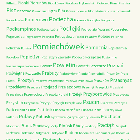
Piorunów
Pionki
Pillnitz
Piotrkówek
Piotrków Trybunalski
Piotrowo
Pirna
Pisanica
Pisz
Piła
Piszczac
Piątek
Piwniczna
Piławki
Plewki
Plon
Plośnica
Pluski
Pniewnik
Pociecha
Pobierowo
Pobiedziska
Podawce
Poddąbie
Podgórze
Podlejki
Podkampinos
Pogorzelec
Podkowa Leśna
Podrochale
Pogorzel
Polesie
Pogorzelica
Pokrzydowo
Pogroszew
Pokrytki
Polaki
Polanów
Polichno
Pomiechówek
Pomocnia
Policzna
Popielarnia
Polnica
Popielżyn
Popielżyn Zawady
Popowo
Porządzie
Popielów
Postomino
Powielin
Poznań
Powidz
Powierż
Pozezdrze
Poszeszupie
Potworów
Prabuty
Poświętne
Poźrzadło
Prabuty Góry
Pranie
Prawiedniki
Prażmów
Prora
Przasnysz
Prostyń
Pruszków
Prostki
Proszew
Proszowice
Prusewo
Prusinowo
Przechlewo
Przejazd
Przejazdowo
Przedecz
Przemęt
Przepitki
Przesieki
Przyborowice
Przełęk
Przewodowo
Przeszkoda
Przewóz Nurski
Przybysław
Psucin
Przystań
Przytyk
Przyłęk
Przysucha
Przęsławice
Pszczew
Pszczyna
Puck
Pustelnik
Pulsnitz
Purda
Puszcza Mariańska
Puszcza Piska
Puszczykowo
Puławy
Pułtusk
Płochocin
Puttbus
Pyrzowice
Pyrzyce
Pyzdry
Pławno
Raciąż
Płock
Płońsk
Płoniawy
Płudy
Płociczno
Płoty
Racibory
Raciążek
Radom
Racławice
Radawiec
Radgoszcz
Radojewo
Radomierz
Radomierzyce
Radomka
Radoszki