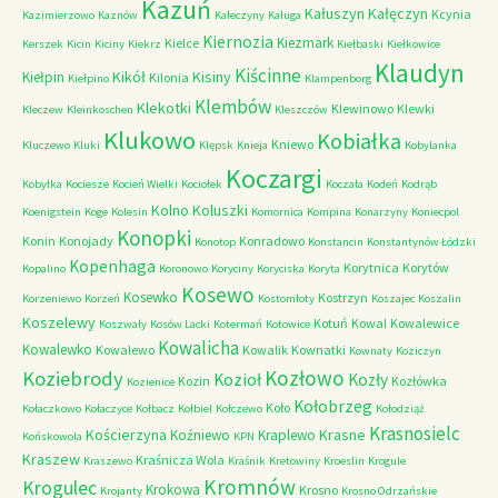
Kazuń
Kałuszyn
Kałęczyn
Kcynia
Kazimierzowo
Kaznów
Kałeczyny
Kaługa
Kiernozia
Kiezmark
Kielce
Kerszek
Kicin
Kiciny
Kiekrz
Kiełbaski
Kiełkowice
Klaudyn
Kiścinne
Kikół
Kisiny
Kiełpin
Kilonia
Kiełpino
Klampenborg
Klembów
Klekotki
Klewinowo
Klewki
Kleczew
Kleinkoschen
Kleszczów
Klukowo
Kobiałka
Kniewo
Kluczewo
Kluki
Klępsk
Knieja
Kobylanka
Koczargi
Kobyłka
Kociesze
Kocień Wielki
Kociołek
Koczała
Kodeń
Kodrąb
Kolno
Koluszki
Koenigstein
Koge
Kolesin
Komornica
Kompina
Konarzyny
Koniecpol
Konopki
Konin
Konojady
Konradowo
Konotop
Konstancin
Konstantynów Łódzki
Kopenhaga
Korytnica
Korytów
Kopalino
Koronowo
Koryciny
Koryciska
Koryta
Kosewo
Kosewko
Kostrzyn
Korzeniewo
Korzeń
Kostomłoty
Koszajec
Koszalin
Koszelewy
Kotuń
Kowal
Kowalewice
Koszwały
Kosów Lacki
Kotermań
Kotowice
Kowalicha
Kowalewko
Kowalewo
Kowalik
Kownatki
Kownaty
Koziczyn
Kozłowo
Koziebrody
Kozioł
Kozły
Kozin
Kozłówka
Kozienice
Kołobrzeg
Koło
Kołaczkowo
Kołaczyce
Kołbacz
Kołbiel
Kołczewo
Kołodziąż
Krasnosielc
Kościerzyna
Krasne
Koźniewo
Kraplewo
Końskowola
KPN
Kraszew
Kraśnicza Wola
Kraszewo
Kraśnik
Kretowiny
Kroeslin
Krogule
Kromnów
Krogulec
Krokowa
Krosno
Krojanty
Krosno Odrzańskie