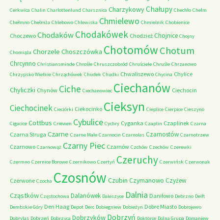
Chałupy
Charzykowy
Cerkwica
Chalin
Charlottenlund
Charsznica
Chechło
Chełm
Chmielewo
Chełmno
Chełmża
Chlebowo
Chlewiska
Chmielnik
Chobienice
Chodakówek
Chodaków
Chojnice
Choczewo
Chodzież
Chojny
Chotomów
Chotum
Chorzele
Choszczówka
Chomiąża
Chrcynno
Christiansminde
Chrośle
Chruszczobród
Chruściele
Chruśle
Chrzanowo
Chwaliszewo
Chylice
Chrzypsko Wielkie
Chrząchówek
Chudek
Chudki
Chycina
Ciechanów
Ciche
Chyliczki
Chynów
Ciechocin
Ciechanowiec
Cieksyn
Ciechocinek
Ciekocinko
Cieciórki
Cieplice
Cierpice
Cieszyno
Cybulice
Cottbus
Cyganka
Czaplinek
Cigacice
Criewen
Cychry
Czaplin
Czarna
Czarne
Czarnostów
Czarna Struga
Czarne Małe
Czarnocin
Czarnolas
Czarnotrzew
Czarny Piec
Czarnowo
Czarnów
Czarnowąż
Czchów
Czechów
Czerewki
Czeruchy
Czermno
Czernice Borowe
Czernikowo
Czertyń
Czerwińsk
Czerwonak
Czosnów
Czubin
Czymanowo
Czyżew
Czerwone
Czocha
Dalnia
Cząstków
Dalanówek
Daniłowo
Częstochowa
Daleszyce
Debrzno
Delft
Den Haag
Dobre Miasto
Dembskie Góry
Depot
Derc
Dobiegniew
Dobieżyn
Dobrojewo
Dobrzyń
Dobrzyków
Dobrylas
Dobrzeń
Dobrzyca
Doktorce
Dolna Grupa
Domaniew