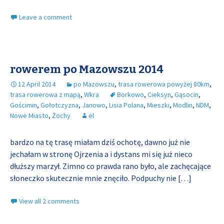
Leave a comment
rowerem po Mazowszu 2014
12 April 2014
po Mazowszu
,
trasa rowerowa powyżej 80km
,
trasa rowerowa z mapą
,
Wkra
Borkowo
,
Cieksyn
,
Gąsocin
,
Gościmin
,
Gołotczyzna
,
Janowo
,
Lisia Polana
,
Mieszki
,
Modlin
,
NDM
,
Nowe Miasto
,
Żochy
el
bardzo na tę trasę miałam dziś ochotę, dawno już nie
jechałam w stronę Ojrzenia a i dystans mi się już nieco
dłuższy marzył. Zimno co prawda rano było, ale zachęcające
słoneczko skutecznie mnie znęciło. Podpuchy nie
[…]
View all 2 comments