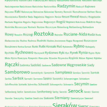
Radomno
Radomsko
Radysy
Radzanowo
Radzanów
Radzewo
Radzieje
Radzymin
Rajkowo
Radziejowice
Radzikowo
Radzików
Radziwiłów
Radzyń
Raki
Rajszew
Rakoszyce
Rakowice
Rakowiec
Ramoty
Ramuki
Ramułtowice
Rathen
Rawa
Rewal
Rawka
Reszel
Mazowiecka
Reda
Regielnica
Regimin
Resko
Ribnitz
Ringebalde
Rogóż
Roguszyn
Rojewo
Rokitno
Rochale
Rogalice
Rogalin
Rogoziniec
Rokitnica
Ropa
Roskilde
Rossoszyca
Rostock
Rostow
Roszczyce
Rotenburg
Rothenburg
Rotterdam
Roztoka
Ruciane-Nida
Rowy
Rozogi
Ruda
Rozalin
Rożnów
Ruda
Rudniki
Ruszczyce
Białaczowska
Rudna
Rudnica
Rudno Jeziorowe
Rugia
Rungsted
Rybno
Ruś
Rutki Kossaki
Ruszkowo
Rutki
Rutka-Tartak
Rybienko
Rybojady
Rychnowo
Rynia
Rydzewo
Ryki
Rynek
Rychliki
Ryczywół
Ryn
Rypin
Ryte
Rząśnik
Błota
Rytro
Rzeczyca
Rzepniki
Rzeszów
Rzuców
Rzymsko
Różan
Rąbież
Rąblów
Rączki
Sadowne Węgrowskie
Sady
Sadoleś
Sabinka
Sadowie
Samborowo
Sampława
Santok
Samoklęski
Samotnik
Sandau
Sanniki
Sarbsk
Sasino
Sassnitz
Sarbia
Sarnaki
Sarnowo
Scheveningen
Schiedam
Secymin
Schwedt
Schiffmuhle
Schleife
Schmilka
Schwepnitz
Schwerin
Seelow
Serock
Senftenberg
Seftenberg
Sellin
Semeliskes
Serby
Serniki
Seroki
Sianno
Siemiany
Siekierki
Sianów
Sieczychy
Siedlce
Siedlisko
Siemiatycze
Siemień
Sieraków
Sierpc
Siewierz
Nadrzeczny
Sieniawa
Siennica
Sierakowice