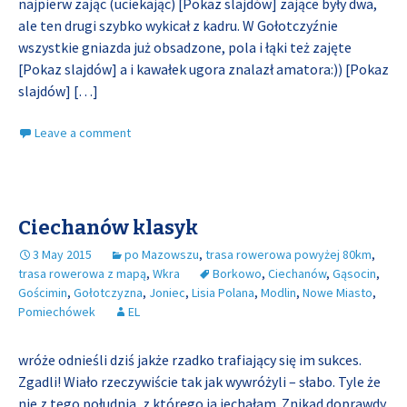
najpierw zając (uciekając) [Pokaz slajdów] zające były dwa,
ale ten drugi szybko wykicał z kadru. W Gołotczyźnie
wszystkie gniazda już obsadzone, pola i łąki też zajęte
[Pokaz slajdów] a i kawałek ugora znalazł amatora:)) [Pokaz
slajdów]
[…]
Leave a comment
Ciechanów klasyk
3 May 2015
po Mazowszu
,
trasa rowerowa powyżej 80km
,
trasa rowerowa z mapą
,
Wkra
Borkowo
,
Ciechanów
,
Gąsocin
,
Gościmin
,
Gołotczyzna
,
Joniec
,
Lisia Polana
,
Modlin
,
Nowe Miasto
,
Pomiechówek
EL
wróże odnieśli dziś jakże rzadko trafiający się im sukces.
Zgadli! Wiało rzeczywiście tak jak wywróżyli – słabo. Tyle że
nie z tego południa, z którego ja jechałam. Znikąd doprawdy