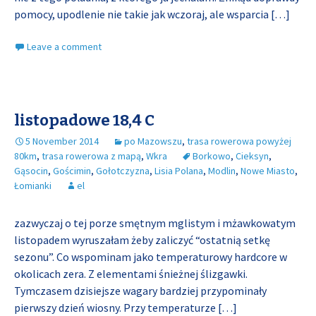
pomocy, upodlenie nie takie jak wczoraj, ale wsparcia
[…]
Leave a comment
listopadowe 18,4 C
5 November 2014
po Mazowszu
,
trasa rowerowa powyżej
80km
,
trasa rowerowa z mapą
,
Wkra
Borkowo
,
Cieksyn
,
Gąsocin
,
Gościmin
,
Gołotczyzna
,
Lisia Polana
,
Modlin
,
Nowe Miasto
,
Łomianki
el
zazwyczaj o tej porze smętnym mglistym i mżawkowatym
listopadem wyruszałam żeby zaliczyć “ostatnią setkę
sezonu”. Co wspominam jako temperaturowy hardcore w
okolicach zera. Z elementami śnieżnej ślizgawki.
Tymczasem dzisiejsze wagary bardziej przypominały
pierwszy dzień wiosny. Przy temperaturze
[…]