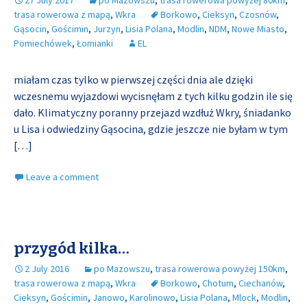
27 July 2017
po Mazowszu
,
trasa rowerowa powyżej 80km
,
trasa rowerowa z mapą
,
Wkra
Borkowo
,
Cieksyn
,
Czosnów
,
Gąsocin
,
Gościmin
,
Jurzyn
,
Lisia Polana
,
Modlin
,
NDM
,
Nowe Miasto
,
Pomiechówek
,
Łomianki
EL
miałam czas tylko w pierwszej części dnia ale dzięki
wczesnemu wyjazdowi wycisnęłam z tych kilku godzin ile się
dało. Klimatyczny poranny przejazd wzdłuż Wkry, śniadanko
u Lisa i odwiedziny Gąsocina, gdzie jeszcze nie byłam w tym
[…]
Leave a comment
przygód kilka…
2 July 2016
po Mazowszu
,
trasa rowerowa powyżej 150km
,
trasa rowerowa z mapą
,
Wkra
Borkowo
,
Chotum
,
Ciechanów
,
Cieksyn
,
Gościmin
,
Janowo
,
Karolinowo
,
Lisia Polana
,
Mlock
,
Modlin
,