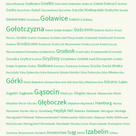
Goerlitz
Godkowo
Golub-Dobrzyń
Goczałkowice
Golczewo
Goleniów
Golesze
Gorlice
Gorlitz
Goryń
Gorzów Wielkopolski
Gostynin
Goruńsko
Gorzechowo
Gorzków
Gouda
Goławice
Goworowo
Gołańcz
Gozdowo
Gołdap
Gołotczyzna
Gościmin
Gołuń
Gołąb
Gołąbki
Gościno
Goźlin
Graal
Grabie
Muritz
Grabin
Grabowo
Grabów nad Pilicą
Gradki
Graested
Greifswald
Grimma
Grodziczno
Grodno
Grodzisk
Grodzisk Mazowiecki
Grodziszcze
Grodziszcze
Grudusk
Mazowieckie
Gromadno
Großenhain
Grudziądz
Gruenewald
Grunwald
Gryźliny
Gruszka
Gryfice
Grzybowo
Gródek nad Dunajcem
Gryfino
Gródki
Gudowo
Guzów
Gwda Wielka
Grójec
Grębków
Gubin
Guronys
Gutkowo
Gutowo
Gwizdały
Góra Dylewska
Góra Kalwaria
Górale
Góraliki
Góra Puławska
Góra Włodowska
Górki
Górzno
Gąbin
Górki Noteckie
Górowo Iławskie
Górskie
Góry Miechowskie
Gąsocin
Gągolin
Gągławki
Głogów
Gładczyn
Głomsk
Głowaczów
Głuch
Głęboczek
Hamburg
Głuchów
Głusk
Głusko
Głębokie
Hajnówka
Hanna
Hejdyk
Hel
Hannover
Harlev
Harsz
Havelberg
Helenka
Hellebaek
Helsignor
Herfolge
Heringsdorf
Hillerod
Hohenreichendorf
Hohensaaten
Hohnstein
Hojerup
Holte
Holthusen
Holzhausen
Horingsdorf
Hormówek
Hornbaek
Horodyszcze
Hoyerswerda
Humięcino
Huta
Izabelin
Isąg
Inowrocław
Iwno
Szklana
Ibramowice
Idzbark
Izbica