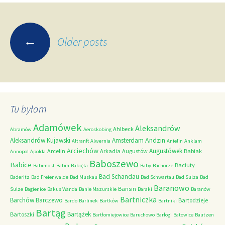
Posts
←
Older posts
navigation
Tu byłam
Adamówek
Aleksandrów
Ahlbeck
Abramów
Aeroskobing
Andzin
Aleksandrów Kujawski
Amsterdam
Altranft
Alwernia
Anielin
Anklam
Arciechów
Augustówek
Arcelin
Arkadia
Augustów
Babiak
Annopol
Apolda
Baboszewo
Babice
Baciuty
Babimost
Babin
Babięta
Baby
Bachorze
Bad Schandau
Baderitz
Bad Freienwalde
Bad Muskau
Bad Schwartau
Bad Sulza
Bad
Baranowo
Bansin
Sulze
Bagienice
Bakus Wanda
Banie Mazurskie
Baraki
Baranów
Bartniczka
Barchów
Barczewo
Bartodzieje
Bardo
Barlinek
Bartków
Bartniki
Bartąg
Bartążek
Bartoszki
Bartłomiejowice
Baruchowo
Barłogi
Batowice
Bautzen