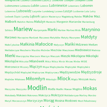
Lubicz
Lubeka
Nowogrodziec
Lubiatowo
Lubiechów
Lubiejew
Lubiejewo
Lubiel
Lubniewice
Lubomin
Lublin
Lubieszewo
Lublewko
Lubmin
Lubomierz
Lubowidz
Luszyn
Lubomino
Lucynów
Lundeborg
Lusowo
Lusławice
Luta
Lutry
Maków Maz.
Lębork
Lwówek Śląski
Lyndby
Lędzin
Macierzysz
Magdeburg
Maków
Malbork
Malużyn
Margonin
Marianów
Malchin
Malmo
Mareczki
Marienburg
Mariew
Marynino
Marki
Schloss
Marijampole
Marlow
Martwa Wisła
Małdyty
Marzewo
Marzęcino
Marózek
Maszewo
Matyldów
Matyty
Maurycew
Małocice
Małkinia
Mańki
Mdzewo
Meißen
Małe Cybulice
Małyszyn
Miedniewice
Miechów
Melibdorzyce
Mescherin
Miastko
Michrów
Mieczkowo
Mielnica
Mierki
Mikołajew
Mikołajki
Mieszki
Mierziączka
Mierzwin
Mierzyn
Mieszaki
Milanówek
Mikołajów
Miksztal
Milcz
Milicz
Mirsk
Mirzec
Mirów
MISIE
Miączyn
Mistrzewice
Miszory
Miąse
Międzyborów
Międzybór
Międzybórz
Międzyzdroje
Międzywodzie
Międzychód
Międzyleś
Międzyrzec
Międzyrzecz
Mlock
Miłomłyn
Mniszek
Miętków
Miłakowo
Miłostajki
Mlądz
Mochy
Modlin
Mokas
Modła
Mogilno
Moczyska
Moczysko
Modłki
Moeser
Mokrzyce
Mokowo
Mokrzyca
Mokobody
Mokronos
Molibdorzyce
Morliny
Morsko
Morąg
Morzyczyn
Mosina
Mostowo
Moryń
Morzeszczyn
Most Południowy