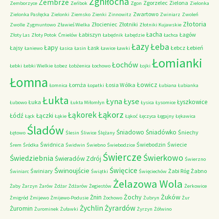
Zgniłocha
Zembrze
Zgorzelec
Zielona
Zemborzyce
Zeńbok
Zgon
Zielonka
Zwartowo
Zielonka Pasłęcka
Zielonki
Ziemsko
Zienki
Zinnowitz
Zwiniarz
Zwoleń
Złotoria
Złocieniec
Złotniki
Zwolle
Zygmuntowo
Zławieś Wielka
Złotniki Kujawskie
Łacha
Łabiszyn
Łagów
Złoty Las
Złoty Potok
Ćmielów
Łabędnik
Łabędzie
Łachca
Łazy
Łeba
Łapy
Łajsy
Łask
Łebcz
Łebień
Łaniewo
Łasica
Łasin
Ławice
Ławki
Łomianki
Łochów
Łebki
Łebki Wielkie
Łobez
Łobżenica
Łochowo
Łojki
Łomna
Łowicz
Łomża
Łosia Wólka
Łomnica
Łopatki
Łubiana
Łubianka
Łukta
Łyna
Łyse
Łyszkowice
Łuka
Łubowo
Łukta Miłomłyn
Łysica
Łysomice
Łąkorz
Łąkorek
Łódź
Łączki
Łąck
Łąkie
Łąkoć
Łęczyca
Łęgajny
Łękawica
Śladów
Śniadowo
Śniadówko
Śniechy
Łętowo
Ślesin
Śliwice
Ślężany
Świdnica
Świebodzin
Świecie
Śrem
Śródka
Świdwin
Świebno
Świebodzice
Świercze
Świerkowo
Świedziebnia
Świeradów Zdrój
Świerzno
Świnoujście
Święcice
Świniary
Żabi Róg
Żabno
Świniarc
Świątki
Święciechów
Żelazowa Wola
Żaby
Żarzyn
Żarów
Żdżar
Żdżarów
Żegiestów
Żerkowice
Żochy
Żuków
Żnin
Żmigród
Żmijewo
Żmijewo-Podusie
Żochowo
Żubryn
Żur
Żychlin
Żyrardów
Żuromin
Żurominek
Żuławki
Żyrzyn
Żółwino