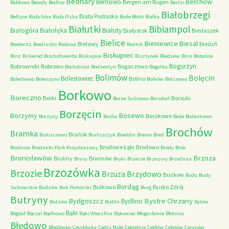
Bednary
Bełchów
Bemowo
Bergen am Rugen
Bałdowo
Becejły
Bedlno
Berlin
Białobrzegi
Biała Podlaska
Bełżyce
Biała Góra
Biała Piska
Białe Błoto
Białka
Białutki
Bibiampol
Białogóra
Białołęka
Białuty
Białystok
Biedaszek
Bielice
Bieniewice
Biesal
Bielawy
Bieżuń
Biederitz
Biedrusko
Bielawa
Bielnik
Biskupiec
Binz
Birkerod
Bischofswerda
Biskupice
Bisztynek
Bledzew
Bnin
Bobolice
Bogurzyn
Bobrowniki
Bobrowo
Bogaczewo
Bochotnica
Bodzentyn
Bogatka
Bolimów
Bolęcin
Bolesławiec
Bolino
Bolechowo
Boleszyno
Bolków
Bolszewo
Borkowo
Boreczno
Borki
Borsuki
Borne Sulinowo
Borsdorf
Borzęcin
Borzymy
Bosewo
Boszkowo
Borzyny
Borów
Boże
Bożenkowo
Brochów
Bramka
Brańsk
Bratuszewo
Brańszczyk
Breddin
Brema
Breń
Brodowe Łąki
Brodowo
Brodnica
Brodnicki Park Krajobrazowy
Brody
Brok
Bronisławów
Brzoza
Bruliny
Brwinów
Brusy
Bryki
Brzezie
Brzeziny
Brzeźnica
Brzozówka
Brzozie
Brzydowo
Brzuza
Buckow
Budy
Budy
Burdąg
Bulkowo
Busko Zdrój
Sulkowskie
Budzów
Buk Pomorski
Burg
Butryny
Bystre Chrzany
Bydgoszcz
Bydlino
Butzow
Bydlin
Bytów
Bąki
Bógdał
Bączal
Bądkowo
Bąki Wieczfnia
Bąkowiec
Błogosławie
Błotnica
Błędowo
Błędówko
Cecylówka
Cedry Małe
Cegielnia
Cegłów
Celejów
Ceranów