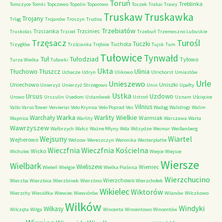
Toruń
Treblinka
Tomczyce
Tomki
Topczewo
Topolin
Toporowo
Toszek
Trakai
Trawy
Truskaw
Truskawka
Trojany
Trląg
Trojanów
Troszyn
Trudna
Trzebiatów
Trzcianka
Trzciniec
Truskolas
Trzciel
Trzebuń
Trzemeszno Lubuskie
Trzęsacz
Turośl
Tuczki
Tuchola
Trzygłów
Trzścianka
Trębice
Tujsk
Tum
Tułowice
Tynwałd
Tuł
Tułodziad
Tyłowo
Turza Wielka
Tuławki
Ukta
Tłuchowo
Tłuszcz
Ulinia
Uchacze
Udryn
Ulikowo
Ulrichorst
Umiastów
Urle
Unieszewo
Uniechowo
Uniszki
Unierzyż
Unierzyż Strzegowo
Unin
Upałty
Ustka
Ursus
Uzdowo
Urowo
Urszulin
Usedom
Ustanówek
Ustroń
Uznam
Uścięcice
Vilnius
Vallo
Varso Tower
Veivieriai
Velo Krynica
Velo Poprad
Ves
Wadąg
Walidrogi
Walim
Warka
Warlity Wielkie
Warchały
Warmiak
Wapnica
Warlity
Warszawa
Warta
Wawrzyszew
Wałbrzych
Wałcz
Ważne Młyny
Wda
Wdzydze
Weimar
Weißenberg
Wejsuny
Wiartel
Wejherowo
Welzow
Wereszczyn
Weronika
Westerplatte
Wieczfnia Kościelna
Wieczfnia
Wicko
Wichulec
Wiejce
Wiejsce
Wiersze
Wielbark
Wieliszew
Wieniec
Wieleń
Wielgie
Wielka Piaśnica
Wierzchucino
Wierzchowo
Wierzba
Wierzbica
Wierzbinek
Wierzbno
Wierzchołek
Wikielec
Wiktorów
Wierzchy
Wiesiółka
Wiewiec
Wiewiórów
Wilanów
Wilczkowo
Wilków
Windyki
Wilkasy
Wilczęta
Wilga
Wincenta
Wincentowo
Wincentów