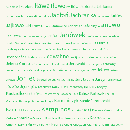
Iława
Iłowo
Iłów
Jabłonka
Izdebno
Jabłonna
Iły
Kujawska
Jabłoń
Jachranka
Jadów
Jabłonowo
Jabłonowo Pomorskie
Jadwisin
Janowo
Jajkowo
Jaktorów
Janowiec
Janowiec Kościelny
Jamniki
Janówek
Janów
Januszew
Januszewice
Jany
Janówko
Janów Lubelski
Jastarnia
Janów Podlaski
Jarmatów
Jarnatów
Jarnice
Jarosławiec
Jasionna
Jastrzębia Góra
Jedlanka
Jaszkowo
Jawiszowice
Jawor
Jaworze
Jedliński
Jedwabno
Jednorożec
Jedwabne
Jeglin
Jeglijowiec
Jelcz-Laskowice
Jerzwałd
Jelenia Góra
Jeziorany
Jeleń
Jemna
Jerichov
Jerwałd
Jezierzyce
Jeżewo
Jeże
Jezioro
Jezioro Rożnowskie
jezioro Wulpińskie
Jeziorszczyzna
Jeżów
Joniec
Jurzyn
Jurata
Jugowice
Jonava
Julinek
Juliszew
Jurki
Józefkowo
Józefów
Jędrzejów
Kaczorowo
Kaczory
Kaczkowo
Kaczorowy
Kadyny
Kadzidło
Kaliszki
Kalisz
Kadłubówka
Kajetany
Kajkowo
Kalisko
Kalisz
Kamieńczyk
Kamień Pomorski
Pomorski
Kalvarija
Kamienna Knieja
Kampinos
Kamion
Karaś
Kamionka
Karczmisko
Kaputy
Karczew
Karpa
Karniewo
Karolew
Karolino
Karolinowo
Karlsdorf
Karnin
Karpacz
Karwica
Kaunas
Karpniki
Karwia
Karwik
Kawki
Kawęczyn
Kazimierz
Kazimierz Dolny