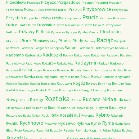
Przechlewo
Przejazd
Przejazdowo
Przedecz
Przemęt
Przepitki
Przesieki
Przyborowice
Przełęk
Przewodowo
Przeszkoda
Przewóz Nurski
Przybysław
Psucin
Przystań
Przytyk
Przyłęk
Przysucha
Przęsławice
Pszczew
Pszczyna
Puck
Pustelnik
Pulsnitz
Purda
Puszcza Mariańska
Puszcza Piska
Puszczykowo
Puławy
Pułtusk
Płochocin
Puttbus
Pyrzowice
Pyrzyce
Pyzdry
Pławno
Raciąż
Płock
Płońsk
Płoniawy
Płudy
Płociczno
Płoty
Racibory
Raciążek
Radom
Racławice
Radawiec
Radgoszcz
Radojewo
Radomierz
Radomierzyce
Radomka
Radoszki
Radomno
Radomsko
Radysy
Radzanowo
Radzanów
Radzewo
Radzieje
Radzymin
Rajkowo
Radziejowice
Radzikowo
Radzików
Radziwiłów
Radzyń
Raki
Rajszew
Rakoszyce
Rakowice
Rakowiec
Ramoty
Ramuki
Ramułtowice
Rathen
Rawa
Rewal
Rawka
Reszel
Mazowiecka
Reda
Regielnica
Regimin
Resko
Ribnitz
Ringebalde
Rogóż
Roguszyn
Rojewo
Rokitno
Rochale
Rogalice
Rogalin
Rogoziniec
Rokitnica
Ropa
Roskilde
Rossoszyca
Rostock
Rostow
Roszczyce
Rotenburg
Rothenburg
Rotterdam
Roztoka
Ruciane-Nida
Rowy
Rozogi
Ruda
Rozalin
Rożnów
Ruda
Rudniki
Ruszczyce
Białaczowska
Rudna
Rudnica
Rudno Jeziorowe
Rugia
Rungsted
Rybno
Ruś
Rutki Kossaki
Ruszkowo
Rutki
Rutka-Tartak
Rybienko
Rybojady
Rychnowo
Rynia
Rydzewo
Ryki
Rynek
Rychliki
Ryczywół
Ryn
Rypin
Ryte
Rząśnik
Błota
Rytro
Rzeczyca
Rzepniki
Rzeszów
Rzuców
Rzymsko
Różan
Rąbież
Rąblów
Rączki