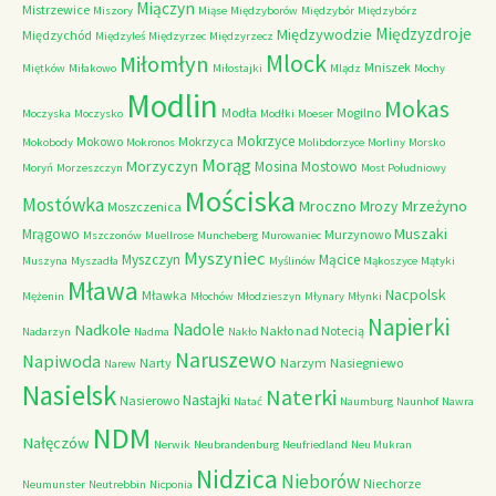
Miączyn
Mistrzewice
Miszory
Miąse
Międzyborów
Międzybór
Międzybórz
Międzyzdroje
Międzywodzie
Międzychód
Międzyleś
Międzyrzec
Międzyrzecz
Mlock
Miłomłyn
Mniszek
Miętków
Miłakowo
Miłostajki
Mlądz
Mochy
Modlin
Mokas
Modła
Mogilno
Moczyska
Moczysko
Modłki
Moeser
Mokrzyce
Mokowo
Mokrzyca
Mokobody
Mokronos
Molibdorzyce
Morliny
Morsko
Morąg
Morzyczyn
Mosina
Mostowo
Moryń
Morzeszczyn
Most Południowy
Mościska
Mostówka
Mrzeżyno
Mroczno
Mrozy
Moszczenica
Muszaki
Mrągowo
Murzynowo
Mszczonów
Muellrose
Muncheberg
Murowaniec
Myszyniec
Myszczyn
Mącice
Muszyna
Myszadła
Myślinów
Mąkoszyce
Mątyki
Mława
Nacpolsk
Mławka
Mężenin
Młochów
Młodzieszyn
Młynary
Młynki
Napierki
Nadkole
Nadole
Nakło nad Notecią
Nadarzyn
Nadma
Nakło
Naruszewo
Napiwoda
Narty
Narzym
Nasiegniewo
Narew
Nasielsk
Naterki
Nastajki
Nasierowo
Natać
Naumburg
Naunhof
Nawra
NDM
Nałęczów
Nerwik
Neubrandenburg
Neufriedland
Neu Mukran
Nidzica
Nieborów
Niechorze
Neumunster
Neutrebbin
Nicponia