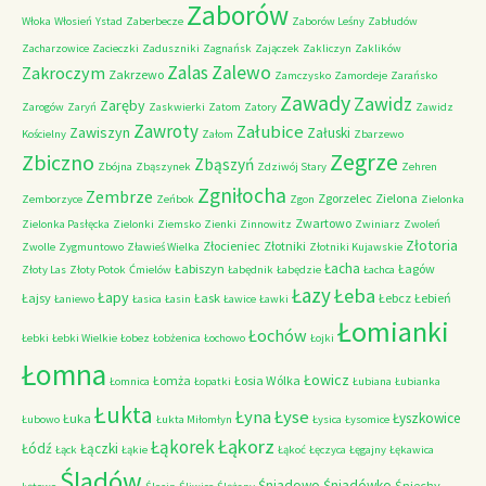
Zaborów
Włoka
Włosień
Ystad
Zaberbecze
Zaborów Leśny
Zabłudów
Zacharzowice
Zacieczki
Zaduszniki
Zagnańsk
Zajączek
Zakliczyn
Zaklików
Zalas
Zalewo
Zakroczym
Zakrzewo
Zamczysko
Zamordeje
Zarańsko
Zawady
Zawidz
Zaręby
Zarogów
Zaryń
Zaskwierki
Zatom
Zatory
Zawidz
Zawroty
Załubice
Zawiszyn
Załuski
Kościelny
Załom
Zbarzewo
Zegrze
Zbiczno
Zbąszyń
Zbójna
Zbąszynek
Zdziwój Stary
Zehren
Zgniłocha
Zembrze
Zgorzelec
Zielona
Zemborzyce
Zeńbok
Zgon
Zielonka
Zwartowo
Zielonka Pasłęcka
Zielonki
Ziemsko
Zienki
Zinnowitz
Zwiniarz
Zwoleń
Złotoria
Złocieniec
Złotniki
Zwolle
Zygmuntowo
Zławieś Wielka
Złotniki Kujawskie
Łacha
Łabiszyn
Łagów
Złoty Las
Złoty Potok
Ćmielów
Łabędnik
Łabędzie
Łachca
Łazy
Łeba
Łapy
Łajsy
Łask
Łebcz
Łebień
Łaniewo
Łasica
Łasin
Ławice
Ławki
Łomianki
Łochów
Łebki
Łebki Wielkie
Łobez
Łobżenica
Łochowo
Łojki
Łomna
Łowicz
Łomża
Łosia Wólka
Łomnica
Łopatki
Łubiana
Łubianka
Łukta
Łyna
Łyse
Łyszkowice
Łuka
Łubowo
Łukta Miłomłyn
Łysica
Łysomice
Łąkorz
Łąkorek
Łódź
Łączki
Łąck
Łąkie
Łąkoć
Łęczyca
Łęgajny
Łękawica
Śladów
Śniadowo
Śniadówko
Śniechy