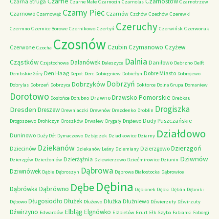
Czarne
Czarnostów
Czarna Struga
Czarne Małe
Czarnocin
Czarnolas
Czarnotrzew
Czarny Piec
Czarnowo
Czarnów
Czarnowąż
Czchów
Czechów
Czerewki
Czeruchy
Czermno
Czernice Borowe
Czernikowo
Czertyń
Czerwińsk
Czerwonak
Czosnów
Czubin
Czymanowo
Czyżew
Czerwone
Czocha
Dalnia
Cząstków
Dalanówek
Daniłowo
Częstochowa
Daleszyce
Debrzno
Delft
Den Haag
Dobre Miasto
Dembskie Góry
Depot
Derc
Dobiegniew
Dobieżyn
Dobrojewo
Dobrzyń
Dobrzyków
Dobrylas
Dobrzeń
Dobrzyca
Doktorce
Dolna Grupa
Domaniew
Dorotowo
Drawsko Pomorskie
Drawno
Dosłońce
Dołubno
Drebkau
Drogiszka
Dresden
Dreszew
Drewniaczki
Drewnów
Drezdenko
Droblin
Dudy Puszczańskie
Drogoszewo
Drohiczyn
Droszków
Drwalew
Drygały
Drążewo
Działdowo
Duninowo
Duży Dół
Dymaczewo
Dzbądzek
Dziadkowice
Dziarny
Dziekanów
Dzierzgoń
Dziecinów
Dzierzgowo
Dziekanów Leśny
Dziemiany
Dziwnów
Dzierżążnia
Dzierzgów
Dzierżoniów
Dziewierzewo
Dziećmirowice
Dziunin
Dąbrowa
Dziwnówek
Dąbie
Dąbroszyn
Dąbrowa Białostocka
Dąbrowice
Dębina
Dębe
Dąbrówno
Dąbrówka
Dębionek
Dębki
Dęblin
Dębniki
Długosiodło
Dłużek
Dłużka
Dłużniewo
Dębowo
Dłużewo
Dźwierzuty
Dźwirzuty
Elbląg
Dźwirzyno
Elgnówko
Edwardów
Elżbietów
Erurt
Ełk Szyba
Fabianki
Faborgi