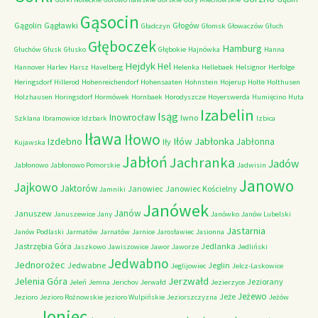
Gąsocin
Gągolin
Gągławki
Głogów
Gładczyn
Głomsk
Głowaczów
Głuch
Głęboczek
Hamburg
Głuchów
Głusk
Głusko
Głębokie
Hajnówka
Hanna
Hejdyk
Hel
Hannover
Harlev
Harsz
Havelberg
Helenka
Hellebaek
Helsignor
Herfolge
Heringsdorf
Hillerod
Hohenreichendorf
Hohensaaten
Hohnstein
Hojerup
Holte
Holthusen
Holzhausen
Horingsdorf
Hormówek
Hornbaek
Horodyszcze
Hoyerswerda
Humięcino
Huta
Izabelin
Isąg
Inowrocław
Iwno
Szklana
Ibramowice
Idzbark
Izbica
Iława
Iłowo
Iłów
Jabłonka
Izdebno
Jabłonna
Iły
Kujawska
Jabłoń
Jachranka
Jadów
Jabłonowo
Jabłonowo Pomorskie
Jadwisin
Janowo
Jajkowo
Jaktorów
Janowiec
Janowiec Kościelny
Jamniki
Janówek
Janów
Januszew
Januszewice
Jany
Janówko
Janów Lubelski
Jastarnia
Janów Podlaski
Jarmatów
Jarnatów
Jarnice
Jarosławiec
Jasionna
Jastrzębia Góra
Jedlanka
Jaszkowo
Jawiszowice
Jawor
Jaworze
Jedliński
Jedwabno
Jednorożec
Jedwabne
Jeglin
Jeglijowiec
Jelcz-Laskowice
Jerzwałd
Jelenia Góra
Jeziorany
Jeleń
Jemna
Jerichov
Jerwałd
Jezierzyce
Jeżewo
Jeże
Jezioro
Jezioro Rożnowskie
jezioro Wulpińskie
Jeziorszczyzna
Jeżów
Joniec