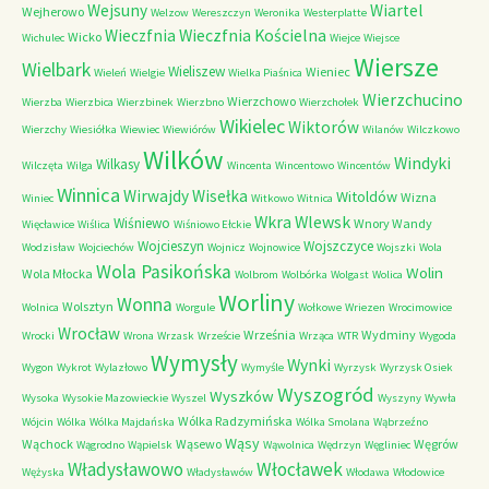
Wejsuny
Wiartel
Wejherowo
Welzow
Wereszczyn
Weronika
Westerplatte
Wieczfnia Kościelna
Wieczfnia
Wicko
Wichulec
Wiejce
Wiejsce
Wiersze
Wielbark
Wieliszew
Wieniec
Wieleń
Wielgie
Wielka Piaśnica
Wierzchucino
Wierzchowo
Wierzba
Wierzbica
Wierzbinek
Wierzbno
Wierzchołek
Wikielec
Wiktorów
Wierzchy
Wiesiółka
Wiewiec
Wiewiórów
Wilanów
Wilczkowo
Wilków
Windyki
Wilkasy
Wilczęta
Wilga
Wincenta
Wincentowo
Wincentów
Winnica
Wirwajdy
Wisełka
Witoldów
Wizna
Winiec
Witkowo
Witnica
Wkra
Wlewsk
Wiśniewo
Wnory Wandy
Więcławice
Wiślica
Wiśniowo Ełckie
Wojcieszyn
Wojszczyce
Wodzisław
Wojciechów
Wojnicz
Wojnowice
Wojszki
Wola
Wola Pasikońska
Wolin
Wola Młocka
Wolbrom
Wolbórka
Wolgast
Wolica
Worliny
Wonna
Wolsztyn
Wolnica
Worgule
Wołkowe
Wriezen
Wrocimowice
Wrocław
Września
Wydminy
Wrocki
Wrona
Wrzask
Wrzeście
Wrząca
WTR
Wygoda
Wymysły
Wynki
Wygon
Wykrot
Wylazłowo
Wymyśle
Wyrzysk
Wyrzysk Osiek
Wyszogród
Wyszków
Wysoka
Wysokie Mazowieckie
Wyszel
Wyszyny
Wywła
Wólka Radzymińska
Wójcin
Wólka
Wólka Majdańska
Wólka Smolana
Wąbrzeźno
Wąsy
Wąchock
Wąsewo
Węgrów
Wągrodno
Wąpielsk
Wąwolnica
Wędrzyn
Węgliniec
Władysławowo
Włocławek
Wężyska
Władysławów
Włodawa
Włodowice