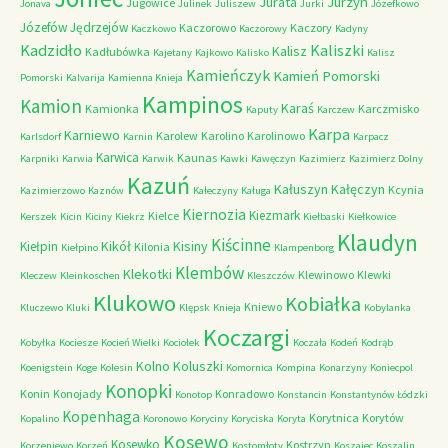
Jurzyn
Jurata
Jugowice
Jonava
Julinek
Juliszew
Jurki
Józefkowo
Józefów
Jędrzejów
Kaczorowo
Kaczory
Kaczkowo
Kaczorowy
Kadyny
Kadzidło
Kaliszki
Kalisz
Kadłubówka
Kajetany
Kajkowo
Kalisko
Kalisz
Kamieńczyk
Kamień Pomorski
Pomorski
Kalvarija
Kamienna Knieja
Kampinos
Kamion
Karaś
Kamionka
Karczmisko
Kaputy
Karczew
Karpa
Karniewo
Karolew
Karolino
Karolinowo
Karlsdorf
Karnin
Karpacz
Karwica
Kaunas
Karpniki
Karwia
Karwik
Kawki
Kawęczyn
Kazimierz
Kazimierz Dolny
Kazuń
Kałuszyn
Kałęczyn
Kcynia
Kazimierzowo
Kaznów
Kałeczyny
Kaługa
Kiernozia
Kiezmark
Kielce
Kerszek
Kicin
Kiciny
Kiekrz
Kiełbaski
Kiełkowice
Klaudyn
Kiścinne
Kikół
Kisiny
Kiełpin
Kilonia
Kiełpino
Klampenborg
Klembów
Klekotki
Klewinowo
Klewki
Kleczew
Kleinkoschen
Kleszczów
Klukowo
Kobiałka
Kniewo
Kluczewo
Kluki
Klępsk
Knieja
Kobylanka
Koczargi
Kobyłka
Kociesze
Kocień Wielki
Kociołek
Koczała
Kodeń
Kodrąb
Kolno
Koluszki
Koenigstein
Koge
Kolesin
Komornica
Kompina
Konarzyny
Koniecpol
Konopki
Konin
Konojady
Konradowo
Konotop
Konstancin
Konstantynów Łódzki
Kopenhaga
Korytnica
Korytów
Kopalino
Koronowo
Koryciny
Koryciska
Koryta
Kosewo
Kosewko
Kostrzyn
Korzeniewo
Korzeń
Kostomłoty
Koszajec
Koszalin