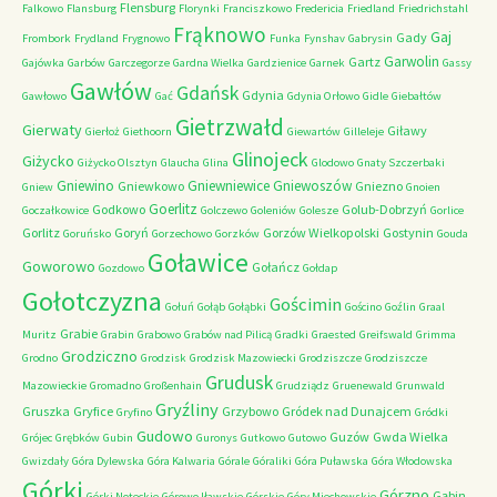
Flensburg
Falkowo
Flansburg
Florynki
Franciszkowo
Fredericia
Friedland
Friedrichstahl
Frąknowo
Gaj
Gady
Frombork
Frydland
Frygnowo
Funka
Fynshav
Gabrysin
Garwolin
Gartz
Gajówka
Garbów
Garczegorze
Gardna Wielka
Gardzienice
Garnek
Gassy
Gawłów
Gdańsk
Gdynia
Gawłowo
Gać
Gdynia Orłowo
Gidle
Giebałtów
Gietrzwałd
Gierwaty
Giławy
Gierłoż
Giethoorn
Giewartów
Gilleleje
Glinojeck
Giżycko
Giżycko Olsztyn
Glaucha
Glina
Glodowo
Gnaty Szczerbaki
Gniewino
Gniewniewice
Gniewoszów
Gniewkowo
Gniezno
Gniew
Gnoien
Goerlitz
Godkowo
Golub-Dobrzyń
Goczałkowice
Golczewo
Goleniów
Golesze
Gorlice
Gorlitz
Goryń
Gorzów Wielkopolski
Gostynin
Goruńsko
Gorzechowo
Gorzków
Gouda
Goławice
Goworowo
Gołańcz
Gozdowo
Gołdap
Gołotczyzna
Gościmin
Gołuń
Gołąb
Gołąbki
Gościno
Goźlin
Graal
Grabie
Muritz
Grabin
Grabowo
Grabów nad Pilicą
Gradki
Graested
Greifswald
Grimma
Grodziczno
Grodno
Grodzisk
Grodzisk Mazowiecki
Grodziszcze
Grodziszcze
Grudusk
Mazowieckie
Gromadno
Großenhain
Grudziądz
Gruenewald
Grunwald
Gryźliny
Gruszka
Gryfice
Grzybowo
Gródek nad Dunajcem
Gryfino
Gródki
Gudowo
Guzów
Gwda Wielka
Grójec
Grębków
Gubin
Guronys
Gutkowo
Gutowo
Gwizdały
Góra Dylewska
Góra Kalwaria
Górale
Góraliki
Góra Puławska
Góra Włodowska
Górki
Górzno
Gąbin
Górki Noteckie
Górowo Iławskie
Górskie
Góry Miechowskie