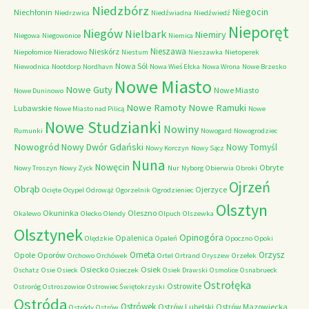
Niedzbórz
Niegocin
Niechłonin
Niedrzwica
Niedźwiadna
Niedźwiedź
Nieporęt
Niegów
Nielbark
Niemiry
Niegowa
Niegowonice
Niemica
Nieszawa
Nieskórz
Niepołomice
Nieradowo
Niestum
Nieszawka
Nietoperek
Nowa Sól
Niewodnica
Nootdorp
Nordhavn
Nowa Wieś Ełcka
Nowa Wrona
Nowe Brzesko
Nowe Miasto
Nowe Guty
Nowe Miasto
Nowe Duninowo
Nowe Ramoty
Nowe Ramuki
Lubawskie
Nowe Miasto nad Pilicą
Nowe
Nowe Studzianki
Nowiny
Rumunki
Nowogard
Nowogrodziec
Nowogród
Nowy Dwór Gdański
Nowy Tomyśl
Nowy Korczyn
Nowy Sącz
Nuna
Nowęcin
Obryte
Nowy Troszyn
Nowy Zyck
Nur
Nyborg
Obierwia
Obroki
Ojrzeń
Obrąb
Ojerzyce
Ocięte
Ocypel
Odrowąż
Ogorzelnik
Ogrodzieniec
Olsztyn
Okuninka
Oleszno
Okalewo
Olecko
Olendy
Olpuch
Olszewka
Olsztynek
Opinogóra
Opalenica
Olędzkie
Opaleń
Opoczno
Opoki
Orneta
Orzysz
Opole
Oporów
Orchowo
Orchówek
Ortel
Ortrand
Oryszew
Orzełek
Osiecko
Osiek
Oschatz
Osie
Osieck
Osieczek
Osiek Drawski
Osmolice
Osnabrueck
Ostrołęka
Ostrowite
Ostroróg
Ostroszowice
Ostrowiec Świętokrzyski
Ostróda
Ostrówek
Ostrów Lubelski
Ostrów Mazowiecka
Ostródy
Ostrów