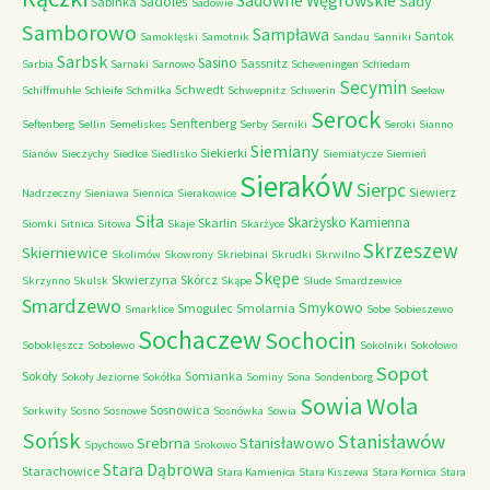
Sadowne Węgrowskie
Sady
Sadoleś
Sabinka
Sadowie
Samborowo
Sampława
Santok
Samoklęski
Samotnik
Sandau
Sanniki
Sarbsk
Sasino
Sassnitz
Sarbia
Sarnaki
Sarnowo
Scheveningen
Schiedam
Secymin
Schwedt
Schiffmuhle
Schleife
Schmilka
Schwepnitz
Schwerin
Seelow
Serock
Senftenberg
Seftenberg
Sellin
Semeliskes
Serby
Serniki
Seroki
Sianno
Siemiany
Siekierki
Sianów
Sieczychy
Siedlce
Siedlisko
Siemiatycze
Siemień
Sieraków
Sierpc
Siewierz
Nadrzeczny
Sieniawa
Siennica
Sierakowice
Siła
Skarżysko Kamienna
Skarlin
Siomki
Sitnica
Sitowa
Skaje
Skarżyce
Skrzeszew
Skierniewice
Skolimów
Skowrony
Skriebinai
Skrudki
Skrwilno
Skępe
Skwierzyna
Skórcz
Skrzynno
Skulsk
Skąpe
Slude
Smardzewice
Smardzewo
Smykowo
Smogulec
Smolarnia
Smarklice
Sobe
Sobieszewo
Sochaczew
Sochocin
Soboklęszcz
Sobolewo
Sokolniki
Sokołowo
Sopot
Sokoły
Somianka
Sokoły Jeziorne
Sokółka
Sominy
Sona
Sondenborg
Sowia Wola
Sosnowica
Sorkwity
Sosno
Sosnowe
Sosnówka
Sowia
Sońsk
Stanisławów
Srebrna
Stanisławowo
Spychowo
Srokowo
Stara Dąbrowa
Starachowice
Stara Kamienica
Stara Kiszewa
Stara Kornica
Stara