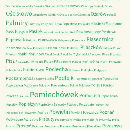
Otwock
Otręba
Ostrów Wielkopolski
Osówka
Otorowo
Otłoczyn
Owińsk
Ołuda
Ościsłowo
Ożarów
Ośmiałowo
Ośniki
Ośno Lubuskie
Oświęcim
Pakość
Palmiry
Pasieki
Pasikonie
Paprotnia
Palmiryy
Palędzie
Paplin
Parłówko
Pasłęk
Pasym
Pawłowo
Pass
Pepłowo
Peitz
Paterek
Patków
Paulina
Piasecznica
Pepłówek
Pestkownica
Perkowo
Petrykozy
Piaecznica
Pilaszków
Piaseczno
Piecki
Pieski
Piastów
Piechowice
Pietkowo
Pilawa
Pilica
Piorunów
Pionki
Pillnitz
Piotrkówek
Piotrków Trybunalski
Piotrowo
Pirna
Pisanica
Pisz
Piła
Piszczac
Piątek
Piwniczna
Piławki
Plewki
Plon
Plośnica
Pluski
Pniewnik
Pociecha
Pobierowo
Pobiedziska
Podawce
Poddąbie
Podgórze
Podlejki
Podkampinos
Pogorzelec
Podkowa Leśna
Podrochale
Pogorzel
Polesie
Pogorzelica
Pokrzydowo
Pogroszew
Pokrytki
Polaki
Polanów
Polichno
Pomiechówek
Pomocnia
Policzna
Popielarnia
Polnica
Popielżyn
Popielżyn Zawady
Popowo
Porządzie
Popielów
Postomino
Powielin
Poznań
Powidz
Powierż
Pozezdrze
Poszeszupie
Potworów
Prabuty
Poświętne
Poźrzadło
Prabuty Góry
Pranie
Prawiedniki
Prażmów
Prora
Przasnysz
Prostyń
Pruszków
Prostki
Proszew
Proszowice
Prusewo
Prusinowo