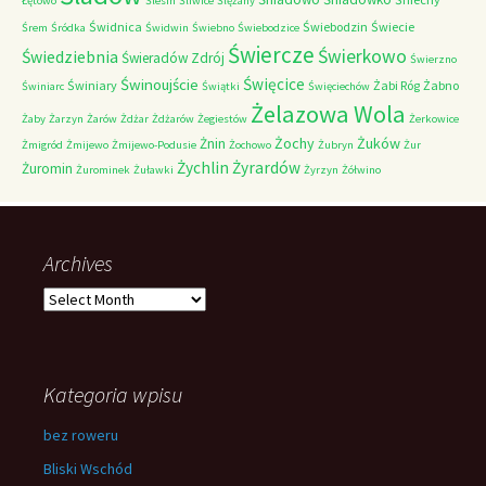
Łętowo
Ślesin
Śliwice
Ślężany
Świdnica
Świebodzin
Świecie
Śrem
Śródka
Świdwin
Świebno
Świebodzice
Świercze
Świerkowo
Świedziebnia
Świeradów Zdrój
Świerzno
Świnoujście
Święcice
Świniary
Żabi Róg
Żabno
Świniarc
Świątki
Święciechów
Żelazowa Wola
Żaby
Żarzyn
Żarów
Żdżar
Żdżarów
Żegiestów
Żerkowice
Żochy
Żuków
Żnin
Żmigród
Żmijewo
Żmijewo-Podusie
Żochowo
Żubryn
Żur
Żychlin
Żyrardów
Żuromin
Żurominek
Żuławki
Żyrzyn
Żółwino
Archives
Archives
Kategoria wpisu
bez roweru
Bliski Wschód