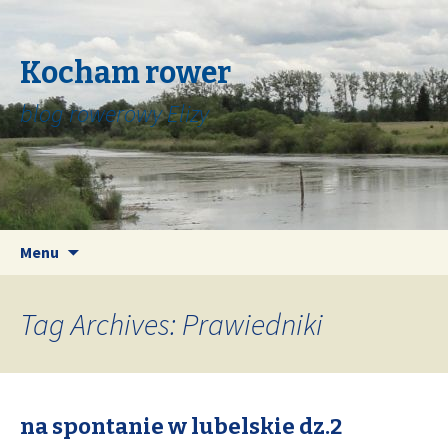
Kocham rower
blog rowerowy Elizy
Skip
Search
Menu
to
for:
content
Tag Archives: Prawiedniki
na spontanie w lubelskie dz.2