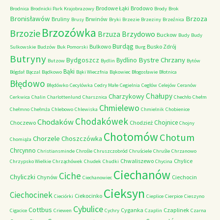
Brodowe Łąki
Brodowo
Brodnica
Brodnicki Park Krajobrazowy
Brody
Brok
Bronisławów
Brzoza
Bruliny
Brwinów
Brusy
Bryki
Brzezie
Brzeziny
Brzeźnica
Brzozówka
Brzozie
Brzydowo
Brzuza
Buckow
Budy
Budy
Burdąg
Bulkowo
Busko Zdrój
Sulkowskie
Budzów
Buk Pomorski
Burg
Butryny
Bystre Chrzany
Bydgoszcz
Bydlino
Butzow
Bydlin
Bytów
Bąki
Bógdał
Bączal
Bądkowo
Bąki Wieczfnia
Bąkowiec
Błogosławie
Błotnica
Błędowo
Błędówko
Cecylówka
Cedry Małe
Cegielnia
Cegłów
Celejów
Ceranów
Chałupy
Charzykowy
Cerkwica
Chalin
Charlottenlund
Charsznica
Chechło
Chełm
Chmielewo
Chełmno
Chełmża
Chlebowo
Chlewiska
Chmielnik
Chobienice
Chodakówek
Chodaków
Chojnice
Choczewo
Chodzież
Chojny
Chotomów
Chotum
Chorzele
Choszczówka
Chomiąża
Chrcynno
Christiansminde
Chrośle
Chruszczobród
Chruściele
Chruśle
Chrzanowo
Chwaliszewo
Chylice
Chrzypsko Wielkie
Chrząchówek
Chudek
Chudki
Chycina
Ciechanów
Ciche
Chyliczki
Chynów
Ciechocin
Ciechanowiec
Cieksyn
Ciechocinek
Ciekocinko
Cieciórki
Cieplice
Cierpice
Cieszyno
Cybulice
Cottbus
Cyganka
Czaplinek
Cigacice
Criewen
Cychry
Czaplin
Czarna