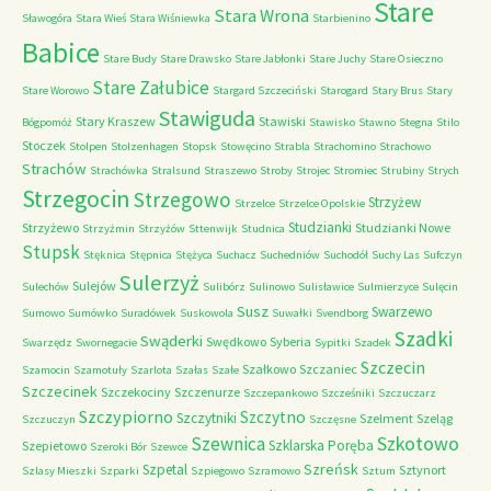
Stare
Stara Wrona
Sławogóra
Stara Wieś
Stara Wiśniewka
Starbienino
Babice
Stare Budy
Stare Drawsko
Stare Jabłonki
Stare Juchy
Stare Osieczno
Stare Załubice
Stare Worowo
Stargard Szczeciński
Starogard
Stary Brus
Stary
Stawiguda
Stary Kraszew
Stawiski
Bógpomóż
Stawisko
Stawno
Stegna
Stilo
Stoczek
Stolpen
Stolzenhagen
Stopsk
Stowęcino
Strabla
Strachomino
Strachowo
Strachów
Strachówka
Stralsund
Straszewo
Stroby
Strojec
Stromiec
Strubiny
Strych
Strzegocin
Strzegowo
Strzyżew
Strzelce
Strzelce Opolskie
Studzianki
Strzyżewo
Studzianki Nowe
Strzyżmin
Strzyżów
Sttenwijk
Studnica
Stupsk
Stęknica
Stępnica
Stężyca
Suchacz
Suchedniów
Suchodół
Suchy Las
Sufczyn
Sulerzyż
Sulejów
Sulechów
Sulibórz
Sulinowo
Sulisławice
Sulmierzyce
Sulęcin
Susz
Swarzewo
Sumowo
Sumówko
Suradówek
Suskowola
Suwałki
Svendborg
Szadki
Swąderki
Swędkowo
Syberia
Swarzędz
Swornegacie
Sypitki
Szadek
Szczecin
Szałkowo
Szczaniec
Szamocin
Szamotuły
Szarlota
Szałas
Szałe
Szczecinek
Szczekociny
Szczenurze
Szczepankowo
Szcześniki
Szczuczarz
Szczypiorno
Szczytno
Szczytniki
Szelment
Szeląg
Szczuczyn
Szczęsne
Szkotowo
Szewnica
Szklarska Poręba
Szepietowo
Szeroki Bór
Szewce
Szreńsk
Szpetal
Sztynort
Szlasy Mieszki
Szparki
Szpiegowo
Szramowo
Sztum