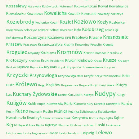
Koszelewy
Kotuń
Kowal
Kowalewice
Koszwały
Kosów Lacki
Kotermań
Kotowice
Kowalicha
Kowalewko
Kowalewo
Kowalik
Kownatki
Kownaty
Koziczyn
Kozłowo
Koziebrody
Kozioł
Kozły
Kozin
Kozłówka
Kozienice
Kołobrzeg
Koło
Kołaczkowo
Kołaczyce
Kołbacz
Kołbiel
Kołczewo
Kołodziąż
Krasnosielc
Kościerzyna
Krasne
Koźniewo
Kraplewo
Końskowola
KPN
Kraszew
Kraśnicza Wola
Kraszewo
Kraśnik
Kretowiny
Kroeslin
Krogule
Kromnów
Krogulec
Krokowa
Krosno
Krojanty
Krosno Odrzańskie
Krusze
Krotoszyny
Kruklin
Krukowo
Kruki
Krośnice
Kruklanki
Krusa
Kruszyn
Krynica
Krysiaki
Krutyń
Krynickie
Krysk
Kryspinów
Krzemieniewo
Krzycko
Krzyczki
Krzynowłoga
Króle
Krzynowłoga Mała
Krzyże
Krzyż Wielkopolski
Królewo
Krąków
Księży
Duże
Krągi
Krąpiewnice
Krępice
Książ
Książ Wielki
Kudypy
Kuchary Żydowskie
Las
Kuczbork
Kucice
Kuczyn
Kuligi
Kuligów
Kulik
Kurki
Kurów
Kurowo
Kupin
Kurdwanów
Kury
Kurznia
Kurzętnik
Kutno
Kuźnica
Kuślin
Kusin
Kuznocin
Kuźnica Żelichowska
Kwiatkowice
Kwiatuszki
Kwidzyń
Kwirynów
Kątne
Kwieciszowice
Kwik
Kórnik
Kąp
Kątki
Kępa
Laski
Kętrzyn
Kępa Polska
Kępki
Kłanino
Kłodawa
Lachowo
Laskowice
Lelewo
Leipzig
Leiden
Latchorzew
Lauta
Legionowo
Leidschendam