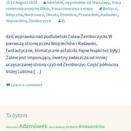
13 August 2024
lubelskie
,
na południe od Warszawy
,
trasa
rowerowa powyżej 80km
,
trasa rowerowa z mapą
Bełżyce
,
Nałęczów
,
Niedrzwica
,
Obroki
,
Osmolice
,
Prawiedniki
,
Radawiec
,
Wojciechów
,
Zemborzyce
EL
dziś wyprawka nad podlubelski Zalew Zemborzycki. W
pierwszą stronę przez Wojciechów i Radawiec,
fantastyczne, klimatyczne asfalciki. Fajne hopki też były:)
Zalew jest imponujący, świetny zwłaszcza od mniej
uczęszczanej strony czyli od Zemborzyc. Część północna
bliżej Lublina
[…]
Leave a comment
Tu byłam
Adamówek
Aleksandrów
Ahlbeck
Abramów
Aeroskobing