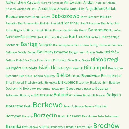
Andzin
Aleksandrów Kujawski
Amsterdam
Altranft
Alwernia
Anielin
Anklam
Arciechów
Augustówek
Arcelin
Arkadia
Augustów
Babiak
Annopol
Apolda
Baboszewo
Babice
Baciuty
Babimost
Babin
Babięta
Baby
Bachorze
Bad Schandau
Baderitz
Bad Freienwalde
Bad Muskau
Bad Schwartau
Bad Sulza
Bad
Baranowo
Bansin
Sulze
Bagienice
Bakus Wanda
Banie Mazurskie
Baraki
Baranów
Bartniczka
Barchów
Barczewo
Bartodzieje
Bardo
Barlinek
Bartków
Bartniki
Bartąg
Bartążek
Bartoszki
Bartłomiejowice
Baruchowo
Barłogi
Batowice
Bautzen
Bednary
Bełchów
Bemowo
Bergen am Rugen
Bałdowo
Becejły
Bedlno
Berlin
Białobrzegi
Biała Podlaska
Bełżyce
Biała Góra
Biała Piska
Białe Błoto
Białka
Białutki
Bibiampol
Białogóra
Białołęka
Białuty
Białystok
Biedaszek
Bielice
Bieniewice
Biesal
Bielawy
Bieżuń
Biederitz
Biedrusko
Bielawa
Bielnik
Biskupiec
Binz
Birkerod
Bischofswerda
Biskupice
Bisztynek
Bledzew
Bnin
Bobolice
Bogurzyn
Bobrowniki
Bobrowo
Bogaczewo
Bochotnica
Bodzentyn
Bogatka
Bolimów
Bolęcin
Bolesławiec
Bolino
Bolechowo
Boleszyno
Bolków
Bolszewo
Borkowo
Boreczno
Borki
Borsuki
Borne Sulinowo
Borsdorf
Borzęcin
Borzymy
Bosewo
Boszkowo
Borzyny
Borów
Boże
Bożenkowo
Brochów
Bramka
Brańsk
Bratuszewo
Brańszczyk
Breddin
Brema
Breń