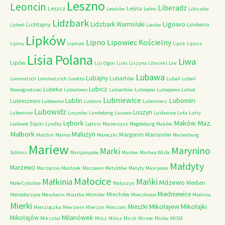
Leszno
Leoncin
Liberadz
Leszcz
Leśna
Lewków
Leśno
Libiszów
Lidzbark
Ligowo
Lidzbark Warmiński
Lichtajny
Linówno
Licheń
Lieske
Lipków
Lipno
Lipowiec Kościelny
Lipiny
Lipniak
Lipsk
Lipusz
Lisia Polana
Liwa
Lipów
Lisi Ogon
Liski
Liszyno
Litwinki
Liw
Lubawa
Lubajny
Lubartów
Lommatsch
Lommatzsch
Loretto
Lubań
Lubań
Lubicz
Lubeka
Nowogrodziec
Lubiatowo
Lubiechów
Lubiejew
Lubiejewo
Lubiel
Lubniewice
Lubomin
Lublin
Lubieszewo
Lublewko
Lubmin
Lubomierz
Lubowidz
Luszyn
Lubomino
Lucynów
Lundeborg
Lusowo
Lusławice
Luta
Lutry
Maków Maz.
Lębork
Lwówek Śląski
Lyndby
Lędzin
Macierzysz
Magdeburg
Maków
Malbork
Malużyn
Margonin
Marianów
Malchin
Malmo
Mareczki
Marienburg
Mariew
Marynino
Marki
Schloss
Marijampole
Marlow
Martwa Wisła
Małdyty
Marzewo
Marzęcino
Marózek
Maszewo
Matyldów
Matyty
Maurycew
Małocice
Małkinia
Mańki
Mdzewo
Meißen
Małe Cybulice
Małyszyn
Miedniewice
Miechów
Melibdorzyce
Mescherin
Miastko
Michrów
Mieczkowo
Mielnica
Mierki
Mikołajew
Mikołajki
Mieszki
Mierziączka
Mierzwin
Mierzyn
Mieszaki
Milanówek
Mikołajów
Miksztal
Milcz
Milicz
Mirsk
Mirzec
Mirów
MISIE