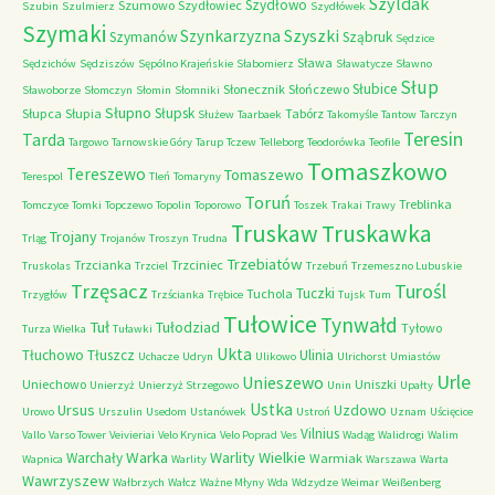
Szyldak
Szydłowo
Szumowo
Szydłowiec
Szubin
Szulmierz
Szydłówek
Szymaki
Szyszki
Szynkarzyzna
Szymanów
Sząbruk
Sędzice
Sława
Sędzichów
Sędziszów
Sępólno Krajeńskie
Słabomierz
Sławatycze
Sławno
Słup
Słubice
Słonecznik
Słończewo
Sławoborze
Słomczyn
Słomin
Słomniki
Słupno
Słupsk
Słupca
Słupia
Tabórz
Służew
Taarbaek
Takomyśle
Tantow
Tarczyn
Teresin
Tarda
Targowo
Tarnowskie Góry
Tarup
Tczew
Telleborg
Teodorówka
Teofile
Tomaszkowo
Tereszewo
Tomaszewo
Terespol
Tleń
Tomaryny
Toruń
Treblinka
Tomczyce
Tomki
Topczewo
Topolin
Toporowo
Toszek
Trakai
Trawy
Truskaw
Truskawka
Trojany
Trląg
Trojanów
Troszyn
Trudna
Trzebiatów
Trzcianka
Trzciniec
Truskolas
Trzciel
Trzebuń
Trzemeszno Lubuskie
Trzęsacz
Turośl
Tuczki
Tuchola
Trzygłów
Trzścianka
Trębice
Tujsk
Tum
Tułowice
Tynwałd
Tuł
Tułodziad
Tyłowo
Turza Wielka
Tuławki
Ukta
Tłuchowo
Tłuszcz
Ulinia
Uchacze
Udryn
Ulikowo
Ulrichorst
Umiastów
Urle
Unieszewo
Uniechowo
Uniszki
Unierzyż
Unierzyż Strzegowo
Unin
Upałty
Ustka
Ursus
Uzdowo
Urowo
Urszulin
Usedom
Ustanówek
Ustroń
Uznam
Uścięcice
Vilnius
Vallo
Varso Tower
Veivieriai
Velo Krynica
Velo Poprad
Ves
Wadąg
Walidrogi
Walim
Warka
Warlity Wielkie
Warchały
Warmiak
Wapnica
Warlity
Warszawa
Warta
Wawrzyszew
Wałbrzych
Wałcz
Ważne Młyny
Wda
Wdzydze
Weimar
Weißenberg