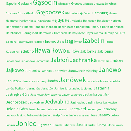
Gąsocin
Gągolin
Gągławki
Głogów
Gładczyn
Głomsk
Głowaczów
Głuch
Głęboczek
Hamburg
Głuchów
Głusk
Głusko
Głębokie
Hajnówka
Hanna
Hejdyk
Hel
Hannover
Harlev
Harsz
Havelberg
Helenka
Hellebaek
Helsignor
Herfolge
Heringsdorf
Hillerod
Hohenreichendorf
Hohensaaten
Hohnstein
Hojerup
Holte
Holthusen
Holzhausen
Horingsdorf
Hormówek
Hornbaek
Horodyszcze
Hoyerswerda
Humięcino
Huta
Izabelin
Isąg
Inowrocław
Iwno
Szklana
Ibramowice
Idzbark
Izbica
Iława
Iłowo
Iłów
Jabłonka
Izdebno
Jabłonna
Iły
Kujawska
Jabłoń
Jachranka
Jadów
Jabłonowo
Jabłonowo Pomorskie
Jadwisin
Janowo
Jajkowo
Jaktorów
Janowiec
Janowiec Kościelny
Jamniki
Janówek
Janów
Januszew
Januszewice
Jany
Janówko
Janów Lubelski
Jastarnia
Janów Podlaski
Jarmatów
Jarnatów
Jarnice
Jarosławiec
Jasionna
Jastrzębia Góra
Jedlanka
Jaszkowo
Jawiszowice
Jawor
Jaworze
Jedliński
Jedwabno
Jednorożec
Jedwabne
Jeglin
Jeglijowiec
Jelcz-Laskowice
Jerzwałd
Jelenia Góra
Jeziorany
Jeleń
Jemna
Jerichov
Jerwałd
Jezierzyce
Jeżewo
Jeże
Jezioro
Jezioro Rożnowskie
jezioro Wulpińskie
Jeziorszczyzna
Jeżów
Joniec
Jurzyn
Jurata
Jugowice
Jonava
Julinek
Juliszew
Jurki
Józefkowo