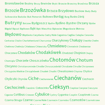
Bronisławów
Brzoza
Bruliny
Brwinów
Brusy
Bryki
Brzezie
Brzeziny
Brzeźnica
Brzozówka
Brzozie
Brzydowo
Brzuza
Buckow
Budy
Budy
Burdąg
Bulkowo
Busko Zdrój
Sulkowskie
Budzów
Buk Pomorski
Burg
Butryny
Bystre Chrzany
Bydgoszcz
Bydlino
Butzow
Bydlin
Bytów
Bąki
Bógdał
Bączal
Bądkowo
Bąki Wieczfnia
Bąkowiec
Błogosławie
Błotnica
Błędowo
Błędówko
Cecylówka
Cedry Małe
Cegielnia
Cegłów
Celejów
Ceranów
Chałupy
Charzykowy
Cerkwica
Chalin
Charlottenlund
Charsznica
Chechło
Chełm
Chmielewo
Chełmno
Chełmża
Chlebowo
Chlewiska
Chmielnik
Chobienice
Chodakówek
Chodaków
Chojnice
Choczewo
Chodzież
Chojny
Chotomów
Chotum
Chorzele
Choszczówka
Chomiąża
Chrcynno
Christiansminde
Chrośle
Chruszczobród
Chruściele
Chruśle
Chrzanowo
Chwaliszewo
Chylice
Chrzypsko Wielkie
Chrząchówek
Chudek
Chudki
Chycina
Ciechanów
Ciche
Chyliczki
Chynów
Ciechocin
Ciechanowiec
Cieksyn
Ciechocinek
Ciekocinko
Cieciórki
Cieplice
Cierpice
Cieszyno
Cybulice
Cottbus
Cyganka
Czaplinek
Cigacice
Criewen
Cychry
Czaplin
Czarna
Czarne
Czarnostów
Czarna Struga
Czarne Małe
Czarnocin
Czarnolas
Czarnotrzew