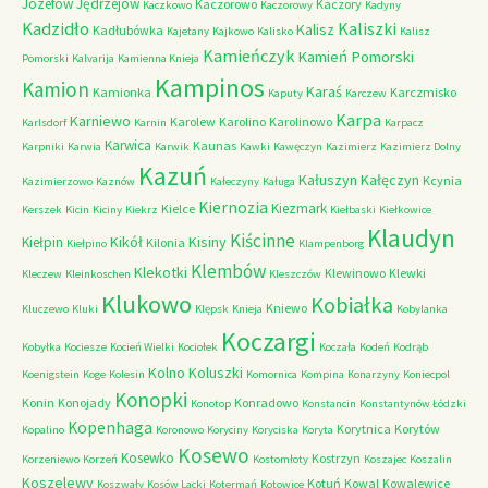
Józefów
Jędrzejów
Kaczorowo
Kaczory
Kaczkowo
Kaczorowy
Kadyny
Kadzidło
Kaliszki
Kalisz
Kadłubówka
Kajetany
Kajkowo
Kalisko
Kalisz
Kamieńczyk
Kamień Pomorski
Pomorski
Kalvarija
Kamienna Knieja
Kampinos
Kamion
Karaś
Kamionka
Karczmisko
Kaputy
Karczew
Karpa
Karniewo
Karolew
Karolino
Karolinowo
Karlsdorf
Karnin
Karpacz
Karwica
Kaunas
Karpniki
Karwia
Karwik
Kawki
Kawęczyn
Kazimierz
Kazimierz Dolny
Kazuń
Kałuszyn
Kałęczyn
Kcynia
Kazimierzowo
Kaznów
Kałeczyny
Kaługa
Kiernozia
Kiezmark
Kielce
Kerszek
Kicin
Kiciny
Kiekrz
Kiełbaski
Kiełkowice
Klaudyn
Kiścinne
Kikół
Kisiny
Kiełpin
Kilonia
Kiełpino
Klampenborg
Klembów
Klekotki
Klewinowo
Klewki
Kleczew
Kleinkoschen
Kleszczów
Klukowo
Kobiałka
Kniewo
Kluczewo
Kluki
Klępsk
Knieja
Kobylanka
Koczargi
Kobyłka
Kociesze
Kocień Wielki
Kociołek
Koczała
Kodeń
Kodrąb
Kolno
Koluszki
Koenigstein
Koge
Kolesin
Komornica
Kompina
Konarzyny
Koniecpol
Konopki
Konin
Konojady
Konradowo
Konotop
Konstancin
Konstantynów Łódzki
Kopenhaga
Korytnica
Korytów
Kopalino
Koronowo
Koryciny
Koryciska
Koryta
Kosewo
Kosewko
Kostrzyn
Korzeniewo
Korzeń
Kostomłoty
Koszajec
Koszalin
Koszelewy
Kotuń
Kowal
Kowalewice
Koszwały
Kosów Lacki
Kotermań
Kotowice