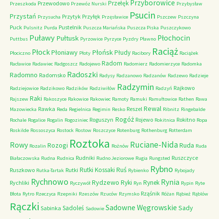
Przyborowice
Przełęk
Przewodowo
Przeszkoda
Przewóz Nurski
Przybysław
Psucin
Przystań
Przytyk
Przyłęk
Przysucha
Przęsławice
Pszczew
Pszczyna
Puck
Pustelnik
Pulsnitz
Purda
Puszcza Mariańska
Puszcza Piska
Puszczykowo
Puławy
Pułtusk
Płochocin
Puttbus
Pyrzowice
Pyrzyce
Pyzdry
Pławno
Raciąż
Płock
Płońsk
Płoniawy
Płudy
Płociczno
Płoty
Racibory
Raciążek
Radom
Racławice
Radawiec
Radgoszcz
Radojewo
Radomierz
Radomierzyce
Radomka
Radoszki
Radomno
Radomsko
Radysy
Radzanowo
Radzanów
Radzewo
Radzieje
Radzymin
Rajkowo
Radziejowice
Radzikowo
Radzików
Radziwiłów
Radzyń
Raki
Rajszew
Rakoszyce
Rakowice
Rakowiec
Ramoty
Ramuki
Ramułtowice
Rathen
Rawa
Rewal
Rawka
Reszel
Mazowiecka
Reda
Regielnica
Regimin
Resko
Ribnitz
Ringebalde
Rogóż
Roguszyn
Rojewo
Rokitno
Rochale
Rogalice
Rogalin
Rogoziniec
Rokitnica
Ropa
Roskilde
Rossoszyca
Rostock
Rostow
Roszczyce
Rotenburg
Rothenburg
Rotterdam
Roztoka
Ruciane-Nida
Rowy
Rozogi
Ruda
Rozalin
Rożnów
Ruda
Rudniki
Ruszczyce
Białaczowska
Rudna
Rudnica
Rudno Jeziorowe
Rugia
Rungsted
Rybno
Ruś
Rutki Kossaki
Ruszkowo
Rutki
Rutka-Tartak
Rybienko
Rybojady
Rychnowo
Rynia
Rydzewo
Ryki
Rynek
Rychliki
Ryczywół
Ryn
Rypin
Ryte
Rząśnik
Błota
Rytro
Rzeczyca
Rzepniki
Rzeszów
Rzuców
Rzymsko
Różan
Rąbież
Rąblów
Rączki
Sadowne Węgrowskie
Sady
Sadoleś
Sabinka
Sadowie