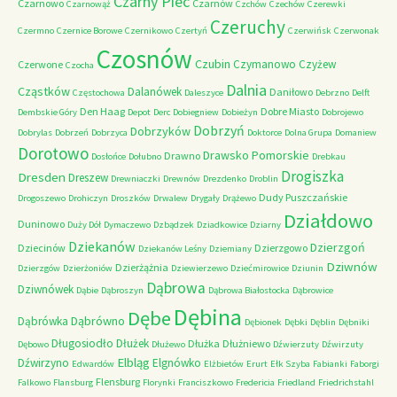
Czarny Piec
Czarnowo
Czarnów
Czarnowąż
Czchów
Czechów
Czerewki
Czeruchy
Czermno
Czernice Borowe
Czernikowo
Czertyń
Czerwińsk
Czerwonak
Czosnów
Czubin
Czymanowo
Czyżew
Czerwone
Czocha
Dalnia
Cząstków
Dalanówek
Daniłowo
Częstochowa
Daleszyce
Debrzno
Delft
Den Haag
Dobre Miasto
Dembskie Góry
Depot
Derc
Dobiegniew
Dobieżyn
Dobrojewo
Dobrzyń
Dobrzyków
Dobrylas
Dobrzeń
Dobrzyca
Doktorce
Dolna Grupa
Domaniew
Dorotowo
Drawsko Pomorskie
Drawno
Dosłońce
Dołubno
Drebkau
Drogiszka
Dresden
Dreszew
Drewniaczki
Drewnów
Drezdenko
Droblin
Dudy Puszczańskie
Drogoszewo
Drohiczyn
Droszków
Drwalew
Drygały
Drążewo
Działdowo
Duninowo
Duży Dół
Dymaczewo
Dzbądzek
Dziadkowice
Dziarny
Dziekanów
Dzierzgoń
Dziecinów
Dzierzgowo
Dziekanów Leśny
Dziemiany
Dziwnów
Dzierżążnia
Dzierzgów
Dzierżoniów
Dziewierzewo
Dziećmirowice
Dziunin
Dąbrowa
Dziwnówek
Dąbie
Dąbroszyn
Dąbrowa Białostocka
Dąbrowice
Dębina
Dębe
Dąbrówno
Dąbrówka
Dębionek
Dębki
Dęblin
Dębniki
Długosiodło
Dłużek
Dłużka
Dłużniewo
Dębowo
Dłużewo
Dźwierzuty
Dźwirzuty
Elbląg
Dźwirzyno
Elgnówko
Edwardów
Elżbietów
Erurt
Ełk Szyba
Fabianki
Faborgi
Flensburg
Falkowo
Flansburg
Florynki
Franciszkowo
Fredericia
Friedland
Friedrichstahl