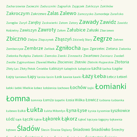
Zacharzowice
Zacieczki
Zaduszniki
Zagnańsk
Zajączek
Zakliczyn
Zaklików
Zalas
Zalewo
Zakroczym
Zakrzewo
Zamczysko
Zamordeje
Zarańsko
Zawady
Zawidz
Zaręby
Zarogów
Zaryń
Zaskwierki
Zatom
Zatory
Zawidz
Zawroty
Załubice
Zawiszyn
Załuski
Kościelny
Załom
Zbarzewo
Zegrze
Zbiczno
Zbąszyń
Zbójna
Zbąszynek
Zdziwój Stary
Zehren
Zgniłocha
Zembrze
Zgorzelec
Zielona
Zemborzyce
Zeńbok
Zgon
Zielonka
Zwartowo
Zielonka Pasłęcka
Zielonki
Ziemsko
Zienki
Zinnowitz
Zwiniarz
Zwoleń
Złotoria
Złocieniec
Złotniki
Zwolle
Zygmuntowo
Zławieś Wielka
Złotniki Kujawskie
Łacha
Łabiszyn
Łagów
Złoty Las
Złoty Potok
Ćmielów
Łabędnik
Łabędzie
Łachca
Łazy
Łeba
Łapy
Łajsy
Łask
Łebcz
Łebień
Łaniewo
Łasica
Łasin
Ławice
Ławki
Łomianki
Łochów
Łebki
Łebki Wielkie
Łobez
Łobżenica
Łochowo
Łojki
Łomna
Łowicz
Łomża
Łosia Wólka
Łomnica
Łopatki
Łubiana
Łubianka
Łukta
Łyna
Łyse
Łyszkowice
Łuka
Łubowo
Łukta Miłomłyn
Łysica
Łysomice
Łąkorz
Łąkorek
Łódź
Łączki
Łąck
Łąkie
Łąkoć
Łęczyca
Łęgajny
Łękawica
Śladów
Śniadowo
Śniadówko
Śniechy
Łętowo
Ślesin
Śliwice
Ślężany