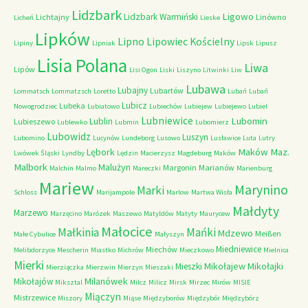
Lidzbark
Ligowo
Lidzbark Warmiński
Lichtajny
Linówno
Licheń
Lieske
Lipków
Lipno
Lipowiec Kościelny
Lipiny
Lipniak
Lipsk
Lipusz
Lisia Polana
Liwa
Lipów
Lisi Ogon
Liski
Liszyno
Litwinki
Liw
Lubawa
Lubajny
Lubartów
Lommatsch
Lommatzsch
Loretto
Lubań
Lubań
Lubicz
Lubeka
Nowogrodziec
Lubiatowo
Lubiechów
Lubiejew
Lubiejewo
Lubiel
Lubniewice
Lubomin
Lublin
Lubieszewo
Lublewko
Lubmin
Lubomierz
Lubowidz
Luszyn
Lubomino
Lucynów
Lundeborg
Lusowo
Lusławice
Luta
Lutry
Maków Maz.
Lębork
Lwówek Śląski
Lyndby
Lędzin
Macierzysz
Magdeburg
Maków
Malbork
Malużyn
Margonin
Marianów
Malchin
Malmo
Mareczki
Marienburg
Mariew
Marynino
Marki
Schloss
Marijampole
Marlow
Martwa Wisła
Małdyty
Marzewo
Marzęcino
Marózek
Maszewo
Matyldów
Matyty
Maurycew
Małocice
Małkinia
Mańki
Mdzewo
Meißen
Małe Cybulice
Małyszyn
Miedniewice
Miechów
Melibdorzyce
Mescherin
Miastko
Michrów
Mieczkowo
Mielnica
Mierki
Mikołajew
Mikołajki
Mieszki
Mierziączka
Mierzwin
Mierzyn
Mieszaki
Milanówek
Mikołajów
Miksztal
Milcz
Milicz
Mirsk
Mirzec
Mirów
MISIE
Miączyn
Mistrzewice
Miszory
Miąse
Międzyborów
Międzybór
Międzybórz