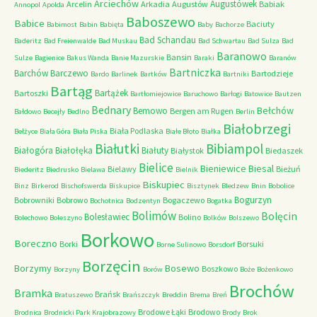
Arciechów
Augustówek
Arcelin
Arkadia
Augustów
Babiak
Annopol
Apolda
Baboszewo
Babice
Baciuty
Babimost
Babin
Babięta
Baby
Bachorze
Bad Schandau
Baderitz
Bad Freienwalde
Bad Muskau
Bad Schwartau
Bad Sulza
Bad
Baranowo
Bansin
Sulze
Bagienice
Bakus Wanda
Banie Mazurskie
Baraki
Baranów
Bartniczka
Barchów
Barczewo
Bartodzieje
Bardo
Barlinek
Bartków
Bartniki
Bartąg
Bartążek
Bartoszki
Bartłomiejowice
Baruchowo
Barłogi
Batowice
Bautzen
Bednary
Bełchów
Bemowo
Bergen am Rugen
Bałdowo
Becejły
Bedlno
Berlin
Białobrzegi
Biała Podlaska
Bełżyce
Biała Góra
Biała Piska
Białe Błoto
Białka
Białutki
Bibiampol
Białogóra
Białołęka
Białuty
Białystok
Biedaszek
Bielice
Bieniewice
Biesal
Bielawy
Bieżuń
Biederitz
Biedrusko
Bielawa
Bielnik
Biskupiec
Binz
Birkerod
Bischofswerda
Biskupice
Bisztynek
Bledzew
Bnin
Bobolice
Bogurzyn
Bobrowniki
Bobrowo
Bogaczewo
Bochotnica
Bodzentyn
Bogatka
Bolimów
Bolęcin
Bolesławiec
Bolino
Bolechowo
Boleszyno
Bolków
Bolszewo
Borkowo
Boreczno
Borki
Borsuki
Borne Sulinowo
Borsdorf
Borzęcin
Borzymy
Bosewo
Boszkowo
Borzyny
Borów
Boże
Bożenkowo
Brochów
Bramka
Brańsk
Bratuszewo
Brańszczyk
Breddin
Brema
Breń
Brodowe Łąki
Brodowo
Brodnica
Brodnicki Park Krajobrazowy
Brody
Brok