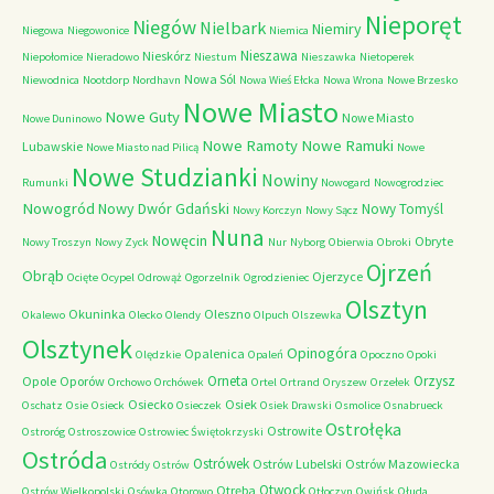
Nieporęt
Niegów
Nielbark
Niemiry
Niegowa
Niegowonice
Niemica
Nieszawa
Nieskórz
Niepołomice
Nieradowo
Niestum
Nieszawka
Nietoperek
Nowa Sól
Niewodnica
Nootdorp
Nordhavn
Nowa Wieś Ełcka
Nowa Wrona
Nowe Brzesko
Nowe Miasto
Nowe Guty
Nowe Miasto
Nowe Duninowo
Nowe Ramoty
Nowe Ramuki
Lubawskie
Nowe Miasto nad Pilicą
Nowe
Nowe Studzianki
Nowiny
Rumunki
Nowogard
Nowogrodziec
Nowogród
Nowy Dwór Gdański
Nowy Tomyśl
Nowy Korczyn
Nowy Sącz
Nuna
Nowęcin
Obryte
Nowy Troszyn
Nowy Zyck
Nur
Nyborg
Obierwia
Obroki
Ojrzeń
Obrąb
Ojerzyce
Ocięte
Ocypel
Odrowąż
Ogorzelnik
Ogrodzieniec
Olsztyn
Okuninka
Oleszno
Okalewo
Olecko
Olendy
Olpuch
Olszewka
Olsztynek
Opinogóra
Opalenica
Olędzkie
Opaleń
Opoczno
Opoki
Orneta
Orzysz
Opole
Oporów
Orchowo
Orchówek
Ortel
Ortrand
Oryszew
Orzełek
Osiecko
Osiek
Oschatz
Osie
Osieck
Osieczek
Osiek Drawski
Osmolice
Osnabrueck
Ostrołęka
Ostrowite
Ostroróg
Ostroszowice
Ostrowiec Świętokrzyski
Ostróda
Ostrówek
Ostrów Lubelski
Ostrów Mazowiecka
Ostródy
Ostrów
Otwock
Otręba
Ostrów Wielkopolski
Osówka
Otorowo
Otłoczyn
Owińsk
Ołuda