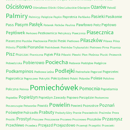
Ościsłowo
Ożarów
Ośmiałowo
Ośniki
Ośno Lubuskie
Oświęcim
Pakość
Palmiry
Pasieki
Pasikonie
Paprotnia
Palmiryy
Palędzie
Paplin
Parłówko
Pasłęk
Pasym
Pawłowo
Pass
Pepłowo
Peitz
Paterek
Patków
Paulina
Piasecznica
Pepłówek
Pestkownica
Perkowo
Petrykozy
Piaecznica
Pilaszków
Piaseczno
Piecki
Pieski
Piastów
Piechowice
Pietkowo
Pilawa
Pilica
Piorunów
Pionki
Pillnitz
Piotrkówek
Piotrków Trybunalski
Piotrowo
Pirna
Pisanica
Pisz
Piła
Piszczac
Piątek
Piwniczna
Piławki
Plewki
Plon
Plośnica
Pluski
Pniewnik
Pociecha
Pobierowo
Pobiedziska
Podawce
Poddąbie
Podgórze
Podlejki
Podkampinos
Pogorzelec
Podkowa Leśna
Podrochale
Pogorzel
Polesie
Pogorzelica
Pokrzydowo
Pogroszew
Pokrytki
Polaki
Polanów
Polichno
Pomiechówek
Pomocnia
Policzna
Popielarnia
Polnica
Popielżyn
Popielżyn Zawady
Popowo
Porządzie
Popielów
Postomino
Powielin
Poznań
Powidz
Powierż
Pozezdrze
Poszeszupie
Potworów
Prabuty
Poświętne
Poźrzadło
Prabuty Góry
Pranie
Prawiedniki
Prażmów
Prora
Przasnysz
Prostyń
Pruszków
Prostki
Proszew
Proszowice
Prusewo
Prusinowo
Przechlewo
Przejazd
Przejazdowo
Przedecz
Przemęt
Przepitki
Przesieki