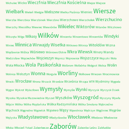
Wieczfnia Kościelna
Wieczfnia
Wicko
Wichulec
Wiejce
Wiejsce
Wiersze
Wielbark
Wieliszew
Wieniec
Wieleń
Wielgie
Wielka Piaśnica
Wierzchucino
Wierzchowo
Wierzba
Wierzbica
Wierzbinek
Wierzbno
Wierzchołek
Wikielec
Wiktorów
Wierzchy
Wiesiółka
Wiewiec
Wiewiórów
Wilanów
Wilczkowo
Wilków
Windyki
Wilkasy
Wilczęta
Wilga
Wincenta
Wincentowo
Wincentów
Winnica
Wirwajdy
Wisełka
Witoldów
Wizna
Winiec
Witkowo
Witnica
Wkra
Wlewsk
Wiśniewo
Wnory Wandy
Więcławice
Wiślica
Wiśniowo Ełckie
Wojcieszyn
Wojszczyce
Wodzisław
Wojciechów
Wojnicz
Wojnowice
Wojszki
Wola
Wola Pasikońska
Wolin
Wola Młocka
Wolbrom
Wolbórka
Wolgast
Wolica
Worliny
Wonna
Wolsztyn
Wolnica
Worgule
Wołkowe
Wriezen
Wrocimowice
Wrocław
Września
Wydminy
Wrocki
Wrona
Wrzask
Wrzeście
Wrząca
WTR
Wygoda
Wymysły
Wynki
Wygon
Wykrot
Wylazłowo
Wymyśle
Wyrzysk
Wyrzysk Osiek
Wyszogród
Wyszków
Wysoka
Wysokie Mazowieckie
Wyszel
Wyszyny
Wywła
Wólka Radzymińska
Wójcin
Wólka
Wólka Majdańska
Wólka Smolana
Wąbrzeźno
Wąsy
Wąchock
Wąsewo
Węgrów
Wągrodno
Wąpielsk
Wąwolnica
Wędrzyn
Węgliniec
Władysławowo
Włocławek
Wężyska
Władysławów
Włodawa
Włodowice
Zaborów
Włoka
Włosień
Ystad
Zaberbecze
Zaborów Leśny
Zabłudów