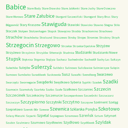
Babice
Stare Budy
Stare Drawsko
Stare Jabłonki
Stare Juchy
Stare Osieczno
Stare Załubice
Stare Worowo
Stargard Szczeciński
Starogard
Stary Brus
Stary
Stawiguda
Stary Kraszew
Stawiski
Bógpomóż
Stawisko
Stawno
Stegna
Stilo
Stoczek
Stolpen
Stolzenhagen
Stopsk
Stowęcino
Strabla
Strachomino
Strachowo
Strachów
Strachówka
Stralsund
Straszewo
Stroby
Strojec
Stromiec
Strubiny
Strych
Strzegocin
Strzegowo
Strzyżew
Strzelce
Strzelce Opolskie
Studzianki
Strzyżewo
Studzianki Nowe
Strzyżmin
Strzyżów
Sttenwijk
Studnica
Stupsk
Stęknica
Stępnica
Stężyca
Suchacz
Suchedniów
Suchodół
Suchy Las
Sufczyn
Sulerzyż
Sulejów
Sulechów
Sulibórz
Sulinowo
Sulisławice
Sulmierzyce
Sulęcin
Susz
Swarzewo
Sumowo
Sumówko
Suradówek
Suskowola
Suwałki
Svendborg
Szadki
Swąderki
Swędkowo
Syberia
Swarzędz
Swornegacie
Sypitki
Szadek
Szczecin
Szałkowo
Szczaniec
Szamocin
Szamotuły
Szarlota
Szałas
Szałe
Szczecinek
Szczekociny
Szczenurze
Szczepankowo
Szcześniki
Szczuczarz
Szczypiorno
Szczytno
Szczytniki
Szelment
Szeląg
Szczuczyn
Szczęsne
Szkotowo
Szewnica
Szklarska Poręba
Szepietowo
Szeroki Bór
Szewce
Szreńsk
Szpetal
Sztynort
Szlasy Mieszki
Szparki
Szpiegowo
Szramowo
Sztum
Szyldak
Szydłowo
Szumowo
Szydłowiec
Szubin
Szulmierz
Szydłówek