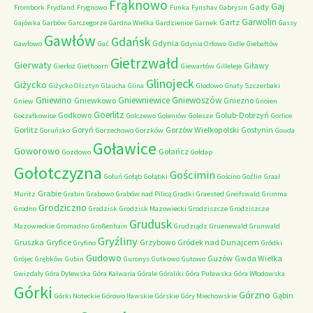
Frąknowo
Gaj
Gady
Frombork
Frydland
Frygnowo
Funka
Fynshav
Gabrysin
Garwolin
Gartz
Gajówka
Garbów
Garczegorze
Gardna Wielka
Gardzienice
Garnek
Gassy
Gawłów
Gdańsk
Gdynia
Gawłowo
Gać
Gdynia Orłowo
Gidle
Giebałtów
Gietrzwałd
Gierwaty
Giławy
Gierłoż
Giethoorn
Giewartów
Gilleleje
Glinojeck
Giżycko
Giżycko Olsztyn
Glaucha
Glina
Glodowo
Gnaty Szczerbaki
Gniewino
Gniewniewice
Gniewoszów
Gniewkowo
Gniezno
Gniew
Gnoien
Goerlitz
Godkowo
Golub-Dobrzyń
Goczałkowice
Golczewo
Goleniów
Golesze
Gorlice
Gorlitz
Goryń
Gorzów Wielkopolski
Gostynin
Goruńsko
Gorzechowo
Gorzków
Gouda
Goławice
Goworowo
Gołańcz
Gozdowo
Gołdap
Gołotczyzna
Gościmin
Gołuń
Gołąb
Gołąbki
Gościno
Goźlin
Graal
Grabie
Muritz
Grabin
Grabowo
Grabów nad Pilicą
Gradki
Graested
Greifswald
Grimma
Grodziczno
Grodno
Grodzisk
Grodzisk Mazowiecki
Grodziszcze
Grodziszcze
Grudusk
Mazowieckie
Gromadno
Großenhain
Grudziądz
Gruenewald
Grunwald
Gryźliny
Gruszka
Gryfice
Grzybowo
Gródek nad Dunajcem
Gryfino
Gródki
Gudowo
Guzów
Gwda Wielka
Grójec
Grębków
Gubin
Guronys
Gutkowo
Gutowo
Gwizdały
Góra Dylewska
Góra Kalwaria
Górale
Góraliki
Góra Puławska
Góra Włodowska
Górki
Górzno
Gąbin
Górki Noteckie
Górowo Iławskie
Górskie
Góry Miechowskie