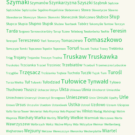
Szymaki
Szyszki
Szynkarzyzna
Szymanów
Sząbruk
Sędzice
Sława
Sędzichów
Sędziszów
Sępólno Krajeńskie
Słabomierz
Sławatycze
Sławno
Słup
Słubice
Słonecznik
Słończewo
Sławoborze
Słomczyn
Słomin
Słomniki
Słupno
Słupsk
Słupca
Słupia
Tabórz
Służew
Taarbaek
Takomyśle
Tantow
Tarczyn
Teresin
Tarda
Targowo
Tarnowskie Góry
Tarup
Tczew
Telleborg
Teodorówka
Teofile
Tomaszkowo
Tereszewo
Tomaszewo
Terespol
Tleń
Tomaryny
Toruń
Treblinka
Tomczyce
Tomki
Topczewo
Topolin
Toporowo
Toszek
Trakai
Trawy
Truskaw
Truskawka
Trojany
Trląg
Trojanów
Troszyn
Trudna
Trzebiatów
Trzcianka
Trzciniec
Truskolas
Trzciel
Trzebuń
Trzemeszno Lubuskie
Trzęsacz
Turośl
Tuczki
Tuchola
Trzygłów
Trzścianka
Trębice
Tujsk
Tum
Tułowice
Tynwałd
Tuł
Tułodziad
Tyłowo
Turza Wielka
Tuławki
Ukta
Tłuchowo
Tłuszcz
Ulinia
Uchacze
Udryn
Ulikowo
Ulrichorst
Umiastów
Urle
Unieszewo
Uniechowo
Uniszki
Unierzyż
Unierzyż Strzegowo
Unin
Upałty
Ustka
Ursus
Uzdowo
Urowo
Urszulin
Usedom
Ustanówek
Ustroń
Uznam
Uścięcice
Vilnius
Vallo
Varso Tower
Veivieriai
Velo Krynica
Velo Poprad
Ves
Wadąg
Walidrogi
Walim
Warka
Warlity Wielkie
Warchały
Warmiak
Wapnica
Warlity
Warszawa
Warta
Wawrzyszew
Wałbrzych
Wałcz
Ważne Młyny
Wda
Wdzydze
Weimar
Weißenberg
Wejsuny
Wiartel
Wejherowo
Welzow
Wereszczyn
Weronika
Westerplatte