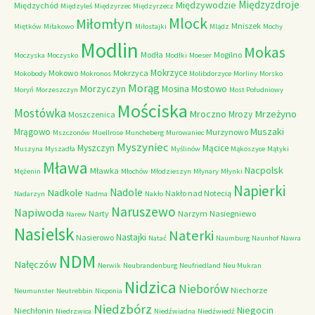
Międzyzdroje
Międzywodzie
Międzychód
Międzyleś
Międzyrzec
Międzyrzecz
Mlock
Miłomłyn
Mniszek
Miętków
Miłakowo
Miłostajki
Mlądz
Mochy
Modlin
Mokas
Modła
Mogilno
Moczyska
Moczysko
Modłki
Moeser
Mokrzyce
Mokowo
Mokrzyca
Mokobody
Mokronos
Molibdorzyce
Morliny
Morsko
Morąg
Morzyczyn
Mosina
Mostowo
Moryń
Morzeszczyn
Most Południowy
Mościska
Mostówka
Mrzeżyno
Mroczno
Mrozy
Moszczenica
Muszaki
Mrągowo
Murzynowo
Mszczonów
Muellrose
Muncheberg
Murowaniec
Myszyniec
Myszczyn
Mącice
Muszyna
Myszadła
Myślinów
Mąkoszyce
Mątyki
Mława
Nacpolsk
Mławka
Mężenin
Młochów
Młodzieszyn
Młynary
Młynki
Napierki
Nadkole
Nadole
Nakło nad Notecią
Nadarzyn
Nadma
Nakło
Naruszewo
Napiwoda
Narty
Narzym
Nasiegniewo
Narew
Nasielsk
Naterki
Nastajki
Nasierowo
Natać
Naumburg
Naunhof
Nawra
NDM
Nałęczów
Nerwik
Neubrandenburg
Neufriedland
Neu Mukran
Nidzica
Nieborów
Niechorze
Neumunster
Neutrebbin
Nicponia
Niedzbórz
Niegocin
Niechłonin
Niedrzwica
Niedźwiadna
Niedźwiedź