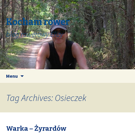
Kocham rower
blog rowerowy Elizy
Skip
Search
Menu
to
for:
content
Tag Archives: Osieczek
Warka – Żyrardów