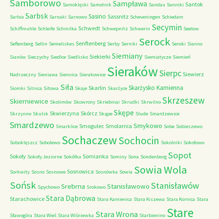
Samborowo
Sampława
Santok
Samoklęski
Samotnik
Sandau
Sanniki
Sarbsk
Sasino
Sassnitz
Sarbia
Sarnaki
Sarnowo
Scheveningen
Schiedam
Secymin
Schwedt
Schiffmuhle
Schleife
Schmilka
Schwepnitz
Schwerin
Seelow
Serock
Senftenberg
Seftenberg
Sellin
Semeliskes
Serby
Serniki
Seroki
Sianno
Siemiany
Siekierki
Sianów
Sieczychy
Siedlce
Siedlisko
Siemiatycze
Siemień
Sieraków
Sierpc
Siewierz
Nadrzeczny
Sieniawa
Siennica
Sierakowice
Siła
Skarżysko Kamienna
Skarlin
Siomki
Sitnica
Sitowa
Skaje
Skarżyce
Skrzeszew
Skierniewice
Skolimów
Skowrony
Skriebinai
Skrudki
Skrwilno
Skępe
Skwierzyna
Skórcz
Skrzynno
Skulsk
Skąpe
Slude
Smardzewice
Smardzewo
Smykowo
Smogulec
Smolarnia
Smarklice
Sobe
Sobieszewo
Sochaczew
Sochocin
Soboklęszcz
Sobolewo
Sokolniki
Sokołowo
Sopot
Sokoły
Somianka
Sokoły Jeziorne
Sokółka
Sominy
Sona
Sondenborg
Sowia Wola
Sosnowica
Sorkwity
Sosno
Sosnowe
Sosnówka
Sowia
Sońsk
Stanisławów
Srebrna
Stanisławowo
Spychowo
Srokowo
Stara Dąbrowa
Starachowice
Stara Kamienica
Stara Kiszewa
Stara Kornica
Stara
Stare
Stara Wrona
Sławogóra
Stara Wieś
Stara Wiśniewka
Starbienino