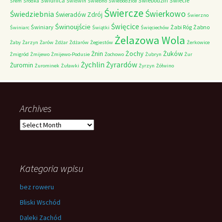
Świdnica
Świebodzin
Świecie
Śrem
Śródka
Świdwin
Świebno
Świebodzice
Świercze
Świerkowo
Świedziebnia
Świeradów Zdrój
Świerzno
Świnoujście
Święcice
Świniary
Żabi Róg
Żabno
Świniarc
Świątki
Święciechów
Żelazowa Wola
Żaby
Żarzyn
Żarów
Żdżar
Żdżarów
Żegiestów
Żerkowice
Żochy
Żuków
Żnin
Żmigród
Żmijewo
Żmijewo-Podusie
Żochowo
Żubryn
Żur
Żychlin
Żyrardów
Żuromin
Żurominek
Żuławki
Żyrzyn
Żółwino
Archives
Archives
Kategoria wpisu
bez roweru
Bliski Wschód
Daleki Zachód