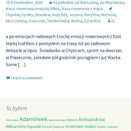
9 September 2025
na południe od Warszawy
,
po Mazowszu
,
trasa rowerowa powyżej 80km
,
trasa rowerowa z mapą
Chynów
,
Cychry
,
Drwalew
,
Duży Dół
,
Jezioro
,
Korytów
,
Michrów
,
Mszczonów
,
Osieczek
,
Teodorówka
,
Warka
,
Żyrardów
EL
a po emocjach radiowych trochę emocji rowerowych:) Dziś
lepiej trafiłam z pomysłem na trasę niż po radiowym
debiucie w lipcu. Śniadanko w Chylicach, sprint na dworzec
w Piasecznie, zaledwie pół godzinki pociągiem i już Warka.
Same
[…]
Leave a comment
Tu byłam
Adamówek
Aleksandrów
Ahlbeck
Abramów
Aeroskobing
Andzin
Aleksandrów Kujawski
Amsterdam
Altranft
Alwernia
Anielin
Anklam