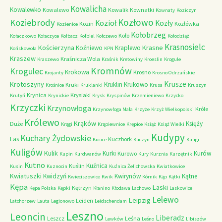
Kowalicha
Kowalewko
Kowalewo
Kowalik
Kownatki
Kownaty
Koziczyn
Kozłowo
Koziebrody
Kozioł
Kozły
Kozin
Kozłówka
Kozienice
Kołobrzeg
Koło
Kołaczkowo
Kołaczyce
Kołbacz
Kołbiel
Kołczewo
Kołodziąż
Krasnosielc
Kościerzyna
Krasne
Koźniewo
Kraplewo
Końskowola
KPN
Kraszew
Kraśnicza Wola
Kraszewo
Kraśnik
Kretowiny
Kroeslin
Krogule
Kromnów
Krogulec
Krokowa
Krosno
Krojanty
Krosno Odrzańskie
Krusze
Krotoszyny
Kruklin
Krukowo
Kruki
Krośnice
Kruklanki
Krusa
Kruszyn
Krynica
Krysiaki
Krutyń
Krynickie
Krysk
Kryspinów
Krzemieniewo
Krzycko
Krzyczki
Krzynowłoga
Króle
Krzynowłoga Mała
Krzyże
Krzyż Wielkopolski
Królewo
Krąków
Księży
Duże
Krągi
Krąpiewnice
Krępice
Książ
Książ Wielki
Kudypy
Kuchary Żydowskie
Las
Kuczbork
Kucice
Kuczyn
Kuligi
Kuligów
Kulik
Kurki
Kurów
Kurowo
Kupin
Kurdwanów
Kury
Kurznia
Kurzętnik
Kutno
Kuźnica
Kuślin
Kusin
Kuznocin
Kuźnica Żelichowska
Kwiatkowice
Kwiatuszki
Kwidzyń
Kwirynów
Kątne
Kwieciszowice
Kwik
Kórnik
Kąp
Kątki
Kępa
Laski
Kętrzyn
Kępa Polska
Kępki
Kłanino
Kłodawa
Lachowo
Laskowice
Lelewo
Leipzig
Leiden
Latchorzew
Lauta
Legionowo
Leidschendam
Leszno
Leoncin
Liberadz
Leszcz
Leśna
Lewków
Leśno
Libiszów