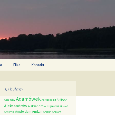
Search
/A
Eliza
Kontakt
for:
Tu byłam
Adamówek
Ahlbeck
Abramów
Aeroskobing
Aleksandrów
Aleksandrów Kujawski
Altranft
Andzin
Amsterdam
Alwernia
Anielin
Anklam