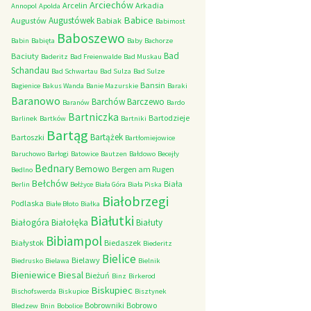
Arciechów
Arcelin
Arkadia
Annopol
Apolda
Babice
Augustówek
Augustów
Babiak
Babimost
Baboszewo
Babin
Babięta
Baby
Bachorze
Bad
Baciuty
Baderitz
Bad Freienwalde
Bad Muskau
Schandau
Bad Schwartau
Bad Sulza
Bad Sulze
Bansin
Bagienice
Bakus Wanda
Banie Mazurskie
Baraki
Baranowo
Barchów
Barczewo
Baranów
Bardo
Bartniczka
Bartodzieje
Barlinek
Bartków
Bartniki
Bartąg
Bartążek
Bartoszki
Bartłomiejowice
Baruchowo
Barłogi
Batowice
Bautzen
Bałdowo
Becejły
Bednary
Bemowo
Bergen am Rugen
Bedlno
Bełchów
Biała
Berlin
Bełżyce
Biała Góra
Biała Piska
Białobrzegi
Podlaska
Białe Błoto
Białka
Białutki
Białogóra
Białołęka
Białuty
Bibiampol
Białystok
Biedaszek
Biederitz
Bielice
Bielawy
Biedrusko
Bielawa
Bielnik
Bieniewice
Biesal
Bieżuń
Binz
Birkerod
Biskupiec
Bischofswerda
Biskupice
Bisztynek
Bobrowniki
Bobrowo
Bledzew
Bnin
Bobolice