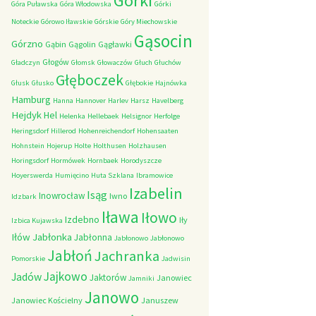
Górki
Góra Puławska
Góra Włodowska
Górki
Noteckie
Górowo Iławskie
Górskie
Góry Miechowskie
Gąsocin
Górzno
Gąbin
Gągolin
Gągławki
Głogów
Gładczyn
Głomsk
Głowaczów
Głuch
Głuchów
Głęboczek
Głusk
Głusko
Głębokie
Hajnówka
Hamburg
Hanna
Hannover
Harlev
Harsz
Havelberg
Hejdyk
Hel
Helenka
Hellebaek
Helsignor
Herfolge
Heringsdorf
Hillerod
Hohenreichendorf
Hohensaaten
Hohnstein
Hojerup
Holte
Holthusen
Holzhausen
Horingsdorf
Hormówek
Hornbaek
Horodyszcze
Hoyerswerda
Humięcino
Huta Szklana
Ibramowice
Izabelin
Isąg
Inowrocław
Iwno
Idzbark
Iława
Iłowo
Izdebno
Iły
Izbica Kujawska
Iłów
Jabłonka
Jabłonna
Jabłonowo
Jabłonowo
Jabłoń
Jachranka
Pomorskie
Jadwisin
Jajkowo
Jadów
Jaktorów
Janowiec
Jamniki
Janowo
Janowiec Kościelny
Januszew