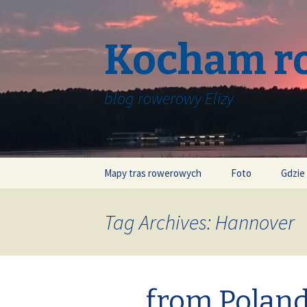
Kocham r
blog rowerowy Elizy
Skip
Mapy tras rowerowych
Foto
Gdzie
to
content
Tag Archives: Hannover
from Poland