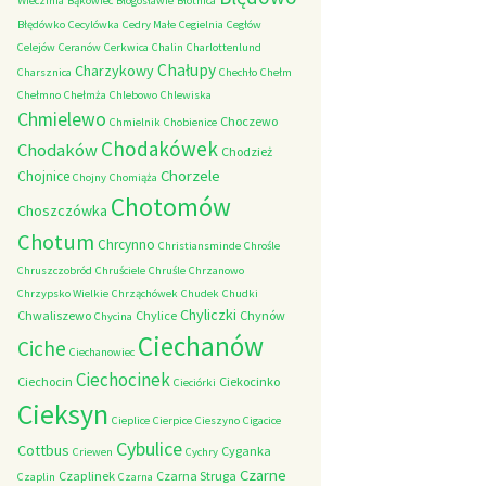
Wieczfnia
Bąkowiec
Błogosławie
Błotnica
Błędówko
Cecylówka
Cedry Małe
Cegielnia
Cegłów
Celejów
Ceranów
Cerkwica
Chalin
Charlottenlund
Chałupy
Charzykowy
Charsznica
Chechło
Chełm
Chełmno
Chełmża
Chlebowo
Chlewiska
Chmielewo
Choczewo
Chmielnik
Chobienice
Chodakówek
Chodaków
Chodzież
Chorzele
Chojnice
Chojny
Chomiąża
Chotomów
Choszczówka
Chotum
Chrcynno
Christiansminde
Chrośle
Chruszczobród
Chruściele
Chruśle
Chrzanowo
Chrzypsko Wielkie
Chrząchówek
Chudek
Chudki
Chyliczki
Chwaliszewo
Chylice
Chynów
Chycina
Ciechanów
Ciche
Ciechanowiec
Ciechocinek
Ciechocin
Ciekocinko
Cieciórki
Cieksyn
Cieplice
Cierpice
Cieszyno
Cigacice
Cybulice
Cottbus
Cyganka
Criewen
Cychry
Czarne
Czaplinek
Czarna Struga
Czaplin
Czarna