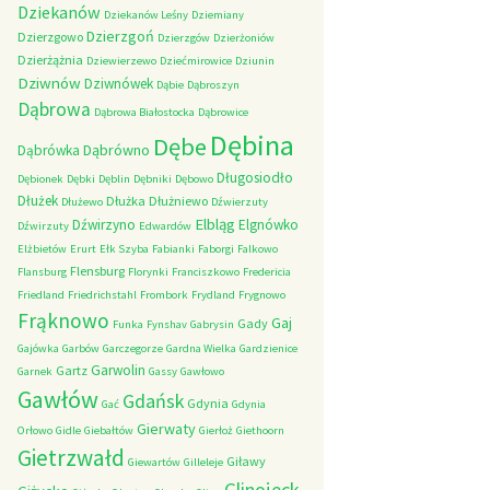
Dziekanów
Dziekanów Leśny
Dziemiany
Dzierzgoń
Dzierzgowo
Dzierzgów
Dzierżoniów
Dzierżążnia
Dziewierzewo
Dziećmirowice
Dziunin
Dziwnów
Dziwnówek
Dąbie
Dąbroszyn
Dąbrowa
Dąbrowa Białostocka
Dąbrowice
Dębina
Dębe
Dąbrówno
Dąbrówka
Długosiodło
Dębionek
Dębki
Dęblin
Dębniki
Dębowo
Dłużek
Dłużka
Dłużniewo
Dłużewo
Dźwierzuty
Elbląg
Dźwirzyno
Elgnówko
Dźwirzuty
Edwardów
Elżbietów
Erurt
Ełk Szyba
Fabianki
Faborgi
Falkowo
Flensburg
Flansburg
Florynki
Franciszkowo
Fredericia
Friedland
Friedrichstahl
Frombork
Frydland
Frygnowo
Frąknowo
Gaj
Gady
Funka
Fynshav
Gabrysin
Gajówka
Garbów
Garczegorze
Gardna Wielka
Gardzienice
Garwolin
Gartz
Garnek
Gassy
Gawłowo
Gawłów
Gdańsk
Gdynia
Gać
Gdynia
Gierwaty
Orłowo
Gidle
Giebałtów
Gierłoż
Giethoorn
Gietrzwałd
Giławy
Giewartów
Gilleleje
Glinojeck