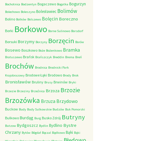
Bogurzyn
Bogaczewo
Bochotnica
Bodzentyn
Bogatka
Bolimów
Bolesławiec
Bolechowo
Boleszyno
Bolęcin
Boreczno
Bolino
Bolków
Bolszewo
Borkowo
Borki
Borne Sulinowo
Borsdorf
Borzęcin
Borzymy
Borsuki
Borzyny
Borów
Bramka
Bosewo
Boszkowo
Boże
Bożenkowo
Brańsk
Bratuszewo
Brańszczyk
Breddin
Brema
Breń
Brochów
Brodnica
Brodnicki Park
Brodowe Łąki
Brodowo
Krajobrazowy
Brody
Brok
Bronisławów
Bruliny
Brwinów
Brusy
Bryki
Brzozie
Brzoza
Brzezie
Brzeziny
Brzeźnica
Brzozówka
Brzydowo
Brzuza
Buckow
Budy
Budy Sulkowskie
Budzów
Buk Pomorski
Butryny
Burdąg
Bulkowo
Busko Zdrój
Burg
Bystre
Bydgoszcz
Bydlino
Butzow
Bydlin
Chrzany
Bąki
Bytów
Bógdał
Bączal
Bądkowo
Bąki
Błędowo