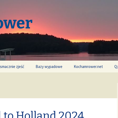
ower
 smacznie zjeść
Bazy wypadowe
Kochamrower.net
Q
 to Holland 2024