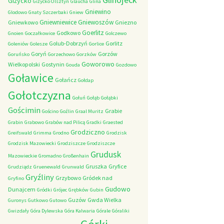
Giżycko
Giżycko Olsztyn
Glaucha
Glina
Gniewino
Glodowo
Gnaty Szczerbaki
Gniew
Gniewniewice
Gniewoszów
Gniewkowo
Gniezno
Goerlitz
Godkowo
Gnoien
Goczałkowice
Golczewo
Golub-Dobrzyń
Gorlitz
Goleniów
Golesze
Gorlice
Goryń
Gorzów
Goruńsko
Gorzechowo
Gorzków
Goworowo
Wielkopolski
Gostynin
Gouda
Gozdowo
Goławice
Gołańcz
Gołdap
Gołotczyzna
Gołuń
Gołąb
Gołąbki
Gościmin
Grabie
Gościno
Goźlin
Graal Muritz
Grabin
Grabowo
Grabów nad Pilicą
Gradki
Graested
Grodziczno
Greifswald
Grimma
Grodno
Grodzisk
Grodzisk Mazowiecki
Grodziszcze
Grodziszcze
Grudusk
Mazowieckie
Gromadno
Großenhain
Gruszka
Gryfice
Grudziądz
Gruenewald
Grunwald
Gryźliny
Grzybowo
Gródek nad
Gryfino
Gudowo
Dunajcem
Gródki
Grójec
Grębków
Gubin
Guzów
Gwda Wielka
Guronys
Gutkowo
Gutowo
Gwizdały
Góra Dylewska
Góra Kalwaria
Górale
Góraliki