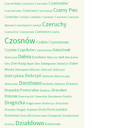
Czarnostów
Czarne Małe
Czarnocin
Czarnolas
Czarny Piec
Czarnowo
Czarnotrzew
Czarnowąż
Czarnów
Czchów
Czechów
Czerewki
Czermno
Czernice
Czeruchy
Borowe
Czernikowo
Czertyń
Czerwone
Czerwińsk
Czerwonak
Czocha
Czosnów
Czubin
Czymanowo
Cząstków
Czyżew
Dalanówek
Częstochowa
Dalnia
Daniłowo
Daleszyce
Debrzno
Delft
Dembskie
Den Haag
Dobre
Góry
Depot
Derc
Dobiegniew
Dobieżyn
Miasto
Dobrojewo
Dobrylas
Dobrzeń
Dobrzyca
Dobrzyń
Dobrzyków
Doktorce
Dolna Grupa
Dorotowo
Drawno
Domaniew
Dosłońce
Dołubno
Dresden
Drawsko Pomorskie
Drebkau
Dreszew
Drewniaczki
Drewnów
Drezdenko
Droblin
Drogiszka
Drogoszewo
Drohiczyn
Droszków
Dudy Puszczańskie
Drwalew
Drygały
Drążewo
Duninowo
Duży Dół
Dymaczewo
Dzbądzek
Dziadkowice
Działdowo
Dziecinów
Dziarny