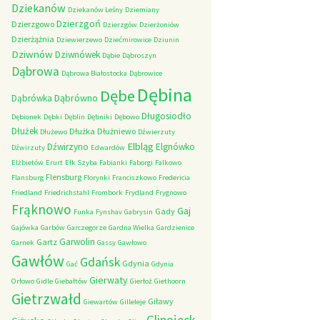
Dziekanów
Dziekanów Leśny
Dziemiany
Dzierzgoń
Dzierzgowo
Dzierzgów
Dzierżoniów
Dzierżążnia
Dziewierzewo
Dziećmirowice
Dziunin
Dziwnów
Dziwnówek
Dąbie
Dąbroszyn
Dąbrowa
Dąbrowa Białostocka
Dąbrowice
Dębina
Dębe
Dąbrówno
Dąbrówka
Długosiodło
Dębionek
Dębki
Dęblin
Dębniki
Dębowo
Dłużek
Dłużka
Dłużniewo
Dłużewo
Dźwierzuty
Elbląg
Dźwirzyno
Elgnówko
Dźwirzuty
Edwardów
Elżbietów
Erurt
Ełk Szyba
Fabianki
Faborgi
Falkowo
Flensburg
Flansburg
Florynki
Franciszkowo
Fredericia
Friedland
Friedrichstahl
Frombork
Frydland
Frygnowo
Frąknowo
Gaj
Gady
Funka
Fynshav
Gabrysin
Gajówka
Garbów
Garczegorze
Gardna Wielka
Gardzienice
Garwolin
Gartz
Garnek
Gassy
Gawłowo
Gawłów
Gdańsk
Gdynia
Gać
Gdynia
Gierwaty
Orłowo
Gidle
Giebałtów
Gierłoż
Giethoorn
Gietrzwałd
Giławy
Giewartów
Gilleleje
Glinojeck