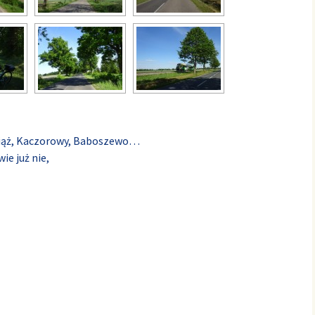
ciąż, Kaczorowy, Baboszewo…
ie już nie,