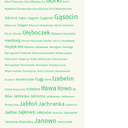
Górki
Góra Puławska
Góra Włodowska
Górki
Noteckie
Górowo Iławskie
Górskie
Góry Miechowskie
Gąsocin
Górzno
Gąbin
Gągolin
Gągławki
Głogów
Gładczyn
Głomsk
Głowaczów
Głuch
Głuchów
Głęboczek
Głusk
Głusko
Głębokie
Hajnówka
Hamburg
Hanna
Hannover
Harlev
Harsz
Havelberg
Hejdyk
Hel
Helenka
Hellebaek
Helsignor
Herfolge
Heringsdorf
Hillerod
Hohenreichendorf
Hohensaaten
Hohnstein
Hojerup
Holte
Holthusen
Holzhausen
Horingsdorf
Hormówek
Hornbaek
Horodyszcze
Hoyerswerda
Humięcino
Huta Szklana
Ibramowice
Izabelin
Isąg
Inowrocław
Iwno
Idzbark
Iława
Iłowo
Izdebno
Iły
Izbica Kujawska
Iłów
Jabłonka
Jabłonna
Jabłonowo
Jabłonowo
Jabłoń
Jachranka
Pomorskie
Jadwisin
Jajkowo
Jadów
Jaktorów
Janowiec
Jamniki
Janowo
Janowiec Kościelny
Januszew