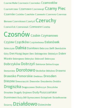
Czarnostów
Czarne Małe
Czarnocin
Czarnolas
Czarny Piec
Czarnowo
Czarnotrzew
Czarnowąż
Czarnów
Czchów
Czechów
Czerewki
Czermno
Czernice
Czeruchy
Borowe
Czernikowo
Czertyń
Czerwone
Czerwińsk
Czerwonak
Czocha
Czosnów
Czubin
Czymanowo
Cząstków
Czyżew
Dalanówek
Częstochowa
Dalnia
Daniłowo
Daleszyce
Debrzno
Delft
Dembskie
Den Haag
Dobre
Góry
Depot
Derc
Dobiegniew
Dobieżyn
Miasto
Dobrojewo
Dobrylas
Dobrzeń
Dobrzyca
Dobrzyń
Dobrzyków
Doktorce
Dolna Grupa
Dorotowo
Drawno
Domaniew
Dosłońce
Dołubno
Dresden
Drawsko Pomorskie
Drebkau
Dreszew
Drewniaczki
Drewnów
Drezdenko
Droblin
Drogiszka
Drogoszewo
Drohiczyn
Droszków
Dudy Puszczańskie
Drwalew
Drygały
Drążewo
Duninowo
Duży Dół
Dymaczewo
Dzbądzek
Dziadkowice
Działdowo
Dziecinów
Dziarny