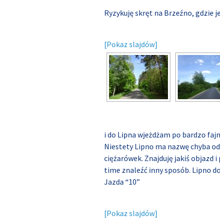
Ryzykuję skręt na Brzeźno, gdzie 
[Pokaz slajdów]
i do Lipna wjeżdżam po bardzo faj
Niestety Lipno ma nazwę chyba od l
ciężarówek. Znajduję jakiś objazd i
time znaleźć inny sposób. Lipno d
Jazda “10”
[Pokaz slajdów]