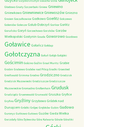
Giżycko
Giżycko Olsztyn
Glaucha
Glina
Gniewino
Glodowo
Gnaty Szczerbaki
Gniew
Gniewniewice
Gniewoszów
Gniewkowo
Gniezno
Goerlitz
Godkowo
Gnoien
Goczałkowice
Golczewo
Golub-Dobrzyń
Gorlitz
Goleniów
Golesze
Gorlice
Goryń
Gorzów
Goruńsko
Gorzechowo
Gorzków
Goworowo
Wielkopolski
Gostynin
Gouda
Gozdowo
Goławice
Gołańcz
Gołdap
Gołotczyzna
Gołuń
Gołąb
Gołąbki
Gościmin
Grabie
Gościno
Goźlin
Graal Muritz
Grabin
Grabowo
Grabów nad Pilicą
Gradki
Graested
Grodziczno
Greifswald
Grimma
Grodno
Grodzisk
Grodzisk Mazowiecki
Grodziszcze
Grodziszcze
Grudusk
Mazowieckie
Gromadno
Großenhain
Gruszka
Gryfice
Grudziądz
Gruenewald
Grunwald
Gryźliny
Grzybowo
Gródek nad
Gryfino
Gudowo
Dunajcem
Gródki
Grójec
Grębków
Gubin
Guzów
Gwda Wielka
Guronys
Gutkowo
Gutowo
Gwizdały
Góra Dylewska
Góra Kalwaria
Górale
Góraliki