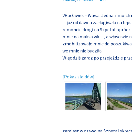
Włocławek – Wawa. Jedna z moich u
– już od dawna zasługiwała na lep
remoncie drogi na Szpetal oprócz
mnie na maksa wk…, a właściwie ni
zmobilizowało mnie do poszukiwań
we mnie nie budziła.
Więc dziś zaraz po przejeździe pr
[Pokaz slajdów]
zamiast w prawo na Szpetal skręc