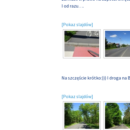
I od razu….
[Pokaz slajdów]
Na szczęście krótko:))) I droga na 
[Pokaz slajdów]