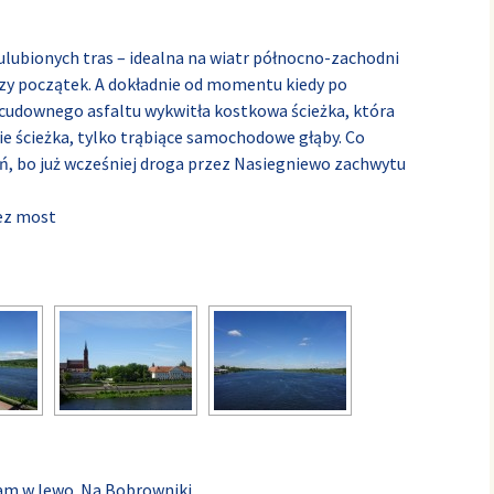
lubionych tras – idealna na wiatr północno-zachodni
szy początek. A dokładnie od momentu kiedy po
 cudownego asfaltu wykwitła kostkowa ścieżka, która
e ścieżka, tylko trąbiące samochodowe głąby. Co
, bo już wcześniej droga przez Nasiegniewo zachwytu
zez most
am w lewo. Na Bobrowniki.