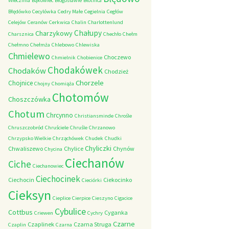
Wieczfnia
Bąkowiec
Błogosławie
Błotnica
Błędówko
Cecylówka
Cedry Małe
Cegielnia
Cegłów
Celejów
Ceranów
Cerkwica
Chalin
Charlottenlund
Chałupy
Charzykowy
Charsznica
Chechło
Chełm
Chełmno
Chełmża
Chlebowo
Chlewiska
Chmielewo
Choczewo
Chmielnik
Chobienice
Chodakówek
Chodaków
Chodzież
Chorzele
Chojnice
Chojny
Chomiąża
Chotomów
Choszczówka
Chotum
Chrcynno
Christiansminde
Chrośle
Chruszczobród
Chruściele
Chruśle
Chrzanowo
Chrzypsko Wielkie
Chrząchówek
Chudek
Chudki
Chyliczki
Chwaliszewo
Chylice
Chynów
Chycina
Ciechanów
Ciche
Ciechanowiec
Ciechocinek
Ciechocin
Ciekocinko
Cieciórki
Cieksyn
Cieplice
Cierpice
Cieszyno
Cigacice
Cybulice
Cottbus
Cyganka
Criewen
Cychry
Czarne
Czaplinek
Czarna Struga
Czaplin
Czarna