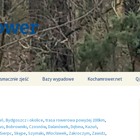
ower
 smacznie zjeść
Bazy wypadowe
Kochamrower.net
Q
uń, Bydgoszcz i okolice
,
trasa rowerowa powyżej 200km
,
wo
,
Bobrowniki
,
Czosnów
,
Dalanówek
,
Dębina
,
Kazuń
,
Sierpc
,
Skępe
,
Szymaki
,
Włocławek
,
Zakroczym
,
Zawidz
,