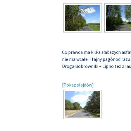
Co prawda ma kilka słabszych asf
nie ma wcale. I fajny pagór od razu
Droga Bobrowniki – Lipno też z lase
[Pokaz slajdów]