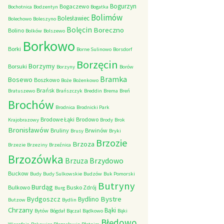
Bogurzyn
Bogaczewo
Bochotnica
Bodzentyn
Bogatka
Bolimów
Bolesławiec
Bolechowo
Boleszyno
Bolęcin
Boreczno
Bolino
Bolków
Bolszewo
Borkowo
Borki
Borne Sulinowo
Borsdorf
Borzęcin
Borzymy
Borsuki
Borzyny
Borów
Bramka
Bosewo
Boszkowo
Boże
Bożenkowo
Brańsk
Bratuszewo
Brańszczyk
Breddin
Brema
Breń
Brochów
Brodnica
Brodnicki Park
Brodowe Łąki
Brodowo
Krajobrazowy
Brody
Brok
Bronisławów
Bruliny
Brwinów
Brusy
Bryki
Brzozie
Brzoza
Brzezie
Brzeziny
Brzeźnica
Brzozówka
Brzydowo
Brzuza
Buckow
Budy
Budy Sulkowskie
Budzów
Buk Pomorski
Butryny
Burdąg
Bulkowo
Busko Zdrój
Burg
Bystre
Bydgoszcz
Bydlino
Butzow
Bydlin
Chrzany
Bąki
Bytów
Bógdał
Bączal
Bądkowo
Bąki
Błędowo