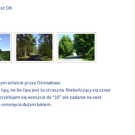
jest OK
nym asfalcie przez Ośmiałowo.
ipy, no bo lipa jest tu straszna. Niekończący się sznur
 przebijam się wreszcie do “10” ale zadanie na next
o ominięcia dużym łukiem.