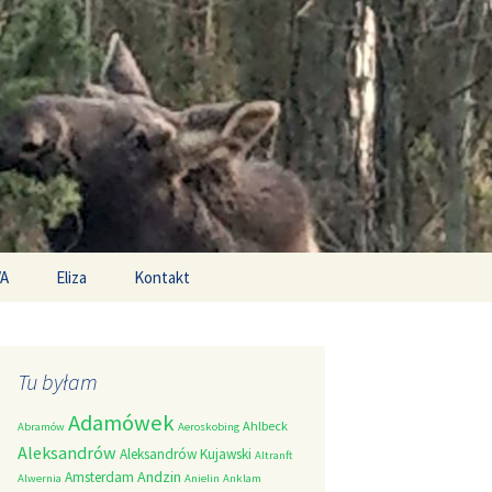
Search
/A
Eliza
Kontakt
for:
Tu byłam
Adamówek
Ahlbeck
Abramów
Aeroskobing
Aleksandrów
Aleksandrów Kujawski
Altranft
Andzin
Amsterdam
Alwernia
Anielin
Anklam