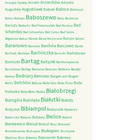
Arciechów
Arcelin
Arkadia
Annopol
Apolda
Babice
Augustówek
Augustów
Babiak
Babimost
Baboszewo
Babin
Babięta
Baby
Bachorze
Bad
Baciuty
Baderitz
Bad Freienwalde
Bad Muskau
Schandau
Bad Schwartau
Bad Sulza
Bad Sulze
Bansin
Bagienice
Bakus Wanda
Banie Mazurskie
Baraki
Baranowo
Barchów
Barczewo
Baranów
Bardo
Bartniczka
Bartodzieje
Barlinek
Bartków
Bartniki
Bartąg
Bartążek
Bartoszki
Bartłomiejowice
Baruchowo
Barłogi
Batowice
Bautzen
Bałdowo
Becejły
Bednary
Bemowo
Bergen am Rugen
Bedlno
Bełchów
Biała
Berlin
Bełżyce
Biała Góra
Biała Piska
Białobrzegi
Podlaska
Białe Błoto
Białka
Białutki
Białogóra
Białołęka
Białuty
Bibiampol
Białystok
Biedaszek
Biederitz
Bielice
Bielawy
Biedrusko
Bielawa
Bielnik
Bieniewice
Biesal
Bieżuń
Binz
Birkerod
Biskupiec
Bischofswerda
Biskupice
Bisztynek
Bobrowniki
Bobrowo
Bledzew
Bnin
Bobolice