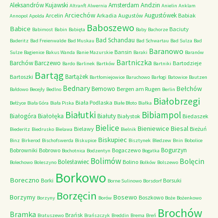
Andzin
Aleksandrów Kujawski
Amsterdam
Altranft
Alwernia
Anielin
Anklam
Arciechów
Augustówek
Arcelin
Arkadia
Augustów
Babiak
Annopol
Apolda
Baboszewo
Babice
Baciuty
Babimost
Babin
Babięta
Baby
Bachorze
Bad Schandau
Baderitz
Bad Freienwalde
Bad Muskau
Bad Schwartau
Bad Sulza
Bad
Baranowo
Bansin
Sulze
Bagienice
Bakus Wanda
Banie Mazurskie
Baraki
Baranów
Bartniczka
Barchów
Barczewo
Bartodzieje
Bardo
Barlinek
Bartków
Bartniki
Bartąg
Bartążek
Bartoszki
Bartłomiejowice
Baruchowo
Barłogi
Batowice
Bautzen
Bednary
Bełchów
Bemowo
Bergen am Rugen
Bałdowo
Becejły
Bedlno
Berlin
Białobrzegi
Biała Podlaska
Bełżyce
Biała Góra
Biała Piska
Białe Błoto
Białka
Białutki
Bibiampol
Białogóra
Białołęka
Białuty
Białystok
Biedaszek
Bielice
Bieniewice
Biesal
Bielawy
Bieżuń
Biederitz
Biedrusko
Bielawa
Bielnik
Biskupiec
Binz
Birkerod
Bischofswerda
Biskupice
Bisztynek
Bledzew
Bnin
Bobolice
Bogurzyn
Bobrowniki
Bobrowo
Bogaczewo
Bochotnica
Bodzentyn
Bogatka
Bolimów
Bolęcin
Bolesławiec
Bolino
Bolechowo
Boleszyno
Bolków
Bolszewo
Borkowo
Boreczno
Borki
Borsuki
Borne Sulinowo
Borsdorf
Borzęcin
Borzymy
Bosewo
Boszkowo
Borzyny
Borów
Boże
Bożenkowo
Brochów
Bramka
Brańsk
Bratuszewo
Brańszczyk
Breddin
Brema
Breń