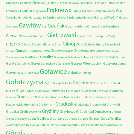
Flensburg
Falkowo
Flansburg
Florynki
Franciszkowo
Fredericia
Friedland
Friedrichstahl
Frąknowo
Gaj
Gady
Frombork
Frydland
Frygnowo
Funka
Fynshav
Gabrysin
Garwolin
Gartz
Gajówka
Garbów
Garczegorze
Gardna Wielka
Gardzienice
Garnek
Gassy
Gawłów
Gdańsk
Gdynia
Gawłowo
Gać
Gdynia Orłowo
Gidle
Giebałtów
Gietrzwałd
Gierwaty
Giławy
Gierłoż
Giethoorn
Giewartów
Gilleleje
Glinojeck
Giżycko
Giżycko Olsztyn
Glaucha
Glina
Glodowo
Gnaty Szczerbaki
Gniewino
Gniewniewice
Gniewoszów
Gniewkowo
Gniezno
Gniew
Gnoien
Goerlitz
Godkowo
Golub-Dobrzyń
Goczałkowice
Golczewo
Goleniów
Golesze
Gorlice
Gorlitz
Goryń
Gorzów Wielkopolski
Gostynin
Goruńsko
Gorzechowo
Gorzków
Gouda
Goławice
Goworowo
Gołańcz
Gozdowo
Gołdap
Gołotczyzna
Gościmin
Gołuń
Gołąb
Gołąbki
Gościno
Goźlin
Graal
Grabie
Muritz
Grabin
Grabowo
Grabów nad Pilicą
Gradki
Graested
Greifswald
Grimma
Grodziczno
Grodno
Grodzisk
Grodzisk Mazowiecki
Grodziszcze
Grodziszcze
Grudusk
Mazowieckie
Gromadno
Großenhain
Grudziądz
Gruenewald
Grunwald
Gryźliny
Gruszka
Gryfice
Grzybowo
Gródek nad Dunajcem
Gryfino
Gródki
Gudowo
Guzów
Gwda Wielka
Grójec
Grębków
Gubin
Guronys
Gutkowo
Gutowo
Gwizdały
Góra Dylewska
Góra Kalwaria
Górale
Góraliki
Góra Puławska
Góra Włodowska
Górki
Górzno