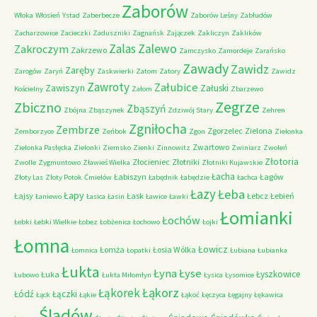
Zaborów
Włoka
Włosień
Ystad
Zaberbecze
Zaborów Leśny
Zabłudów
Zacharzowice
Zacieczki
Zaduszniki
Zagnańsk
Zajączek
Zakliczyn
Zaklików
Zalas
Zalewo
Zakroczym
Zakrzewo
Zamczysko
Zamordeje
Zarańsko
Zawady
Zawidz
Zaręby
Zarogów
Zaryń
Zaskwierki
Zatom
Zatory
Zawidz
Zawroty
Załubice
Zawiszyn
Załuski
Kościelny
Załom
Zbarzewo
Zegrze
Zbiczno
Zbąszyń
Zbójna
Zbąszynek
Zdziwój Stary
Zehren
Zgniłocha
Zembrze
Zgorzelec
Zielona
Zemborzyce
Zeńbok
Zgon
Zielonka
Zwartowo
Zielonka Pasłęcka
Zielonki
Ziemsko
Zienki
Zinnowitz
Zwiniarz
Zwoleń
Złotoria
Złocieniec
Złotniki
Zwolle
Zygmuntowo
Zławieś Wielka
Złotniki Kujawskie
Łacha
Łabiszyn
Łagów
Złoty Las
Złoty Potok
Ćmielów
Łabędnik
Łabędzie
Łachca
Łazy
Łeba
Łapy
Łajsy
Łask
Łebcz
Łebień
Łaniewo
Łasica
Łasin
Ławice
Ławki
Łomianki
Łochów
Łebki
Łebki Wielkie
Łobez
Łobżenica
Łochowo
Łojki
Łomna
Łowicz
Łomża
Łosia Wólka
Łomnica
Łopatki
Łubiana
Łubianka
Łukta
Łyna
Łyse
Łyszkowice
Łuka
Łubowo
Łukta Miłomłyn
Łysica
Łysomice
Łąkorz
Łąkorek
Łódź
Łączki
Łąck
Łąkie
Łąkoć
Łęczyca
Łęgajny
Łękawica
Śladów