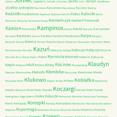
Joniec
Jurzyn
Jurata
Jugowice
Jonava
Julinek
Juliszew
Jurki
Józefkowo
Józefów
Jędrzejów
Kaczorowo
Kaczory
Kaczkowo
Kaczorowy
Kadyny
Kadzidło
Kaliszki
Kalisz
Kadłubówka
Kajetany
Kajkowo
Kalisko
Kalisz
Kamieńczyk
Kamień Pomorski
Pomorski
Kalvarija
Kamienna Knieja
Kampinos
Kamion
Karaś
Kamionka
Karczmisko
Kaputy
Karczew
Karpa
Karniewo
Karolew
Karolino
Karolinowo
Karlsdorf
Karnin
Karpacz
Karwica
Kaunas
Karpniki
Karwia
Karwik
Kawki
Kawęczyn
Kazimierz
Kazimierz Dolny
Kazuń
Kałuszyn
Kałęczyn
Kcynia
Kazimierzowo
Kaznów
Kałeczyny
Kaługa
Kiernozia
Kiezmark
Kielce
Kerszek
Kicin
Kiciny
Kiekrz
Kiełbaski
Kiełkowice
Klaudyn
Kiścinne
Kikół
Kisiny
Kiełpin
Kilonia
Kiełpino
Klampenborg
Klembów
Klekotki
Klewinowo
Klewki
Kleczew
Kleinkoschen
Kleszczów
Klukowo
Kobiałka
Kniewo
Kluczewo
Kluki
Klępsk
Knieja
Kobylanka
Koczargi
Kobyłka
Kociesze
Kocień Wielki
Kociołek
Koczała
Kodeń
Kodrąb
Kolno
Koluszki
Koenigstein
Koge
Kolesin
Komornica
Kompina
Konarzyny
Koniecpol
Konopki
Konin
Konojady
Konradowo
Konotop
Konstancin
Konstantynów Łódzki
Kopenhaga
Korytnica
Korytów
Kopalino
Koronowo
Koryciny
Koryciska
Koryta
Kosewo
Kosewko
Kostrzyn
Korzeniewo
Korzeń
Kostomłoty
Koszajec
Koszalin