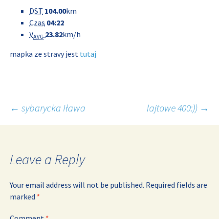
DST
104.00
km
Czas
04:22
V
23.82
km/h
AVG
mapka ze stravy jest
tutaj
Post
←
sybarycka Iława
lajtowe 400:))
→
navigation
Leave a Reply
Your email address will not be published.
Required fields are
marked
*
Comment
*