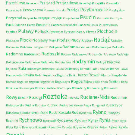
Przechlewo
Przejazd
Przejazdowo
Przedecz
Przemęt
Przepitki
Przesieki
Przyborowice
Przełęk
Przewodowo
Przeszkoda
Przewóz Nurski
Przybysław
Psucin
Przystań
Przytyk
Przyłęk
Przysucha
Przęsławice
Pszczew
Pszczyna
Puck
Pustelnik
Pulsnitz
Purda
Puszcza Mariańska
Puszcza Piska
Puszczykowo
Puławy
Pułtusk
Płochocin
Puttbus
Pyrzowice
Pyrzyce
Pyzdry
Pławno
Raciąż
Płock
Płońsk
Płoniawy
Płudy
Płociczno
Płoty
Racibory
Raciążek
Radom
Racławice
Radawiec
Radgoszcz
Radojewo
Radomierz
Radomierzyce
Radomka
Radoszki
Radomno
Radomsko
Radysy
Radzanowo
Radzanów
Radzewo
Radzieje
Radzymin
Rajkowo
Radziejowice
Radzikowo
Radzików
Radziwiłów
Radzyń
Raki
Rajszew
Rakoszyce
Rakowice
Rakowiec
Ramoty
Ramuki
Ramułtowice
Rathen
Rawa
Rewal
Rawka
Reszel
Mazowiecka
Reda
Regielnica
Regimin
Resko
Ribnitz
Ringebalde
Rogóż
Roguszyn
Rojewo
Rokitno
Rochale
Rogalice
Rogalin
Rogoziniec
Rokitnica
Ropa
Roskilde
Rossoszyca
Rostock
Rostow
Roszczyce
Rotenburg
Rothenburg
Rotterdam
Roztoka
Ruciane-Nida
Rowy
Rozogi
Ruda
Rozalin
Rożnów
Ruda
Rudniki
Ruszczyce
Białaczowska
Rudna
Rudnica
Rudno Jeziorowe
Rugia
Rungsted
Rybno
Ruś
Rutki Kossaki
Ruszkowo
Rutki
Rutka-Tartak
Rybienko
Rybojady
Rychnowo
Rynia
Rydzewo
Ryki
Rynek
Rychliki
Ryczywół
Ryn
Rypin
Ryte
Rząśnik
Błota
Rytro
Rzeczyca
Rzepniki
Rzeszów
Rzuców
Rzymsko
Różan
Rąbież
Rąblów