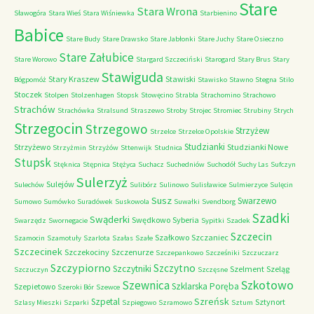
Stare
Stara Wrona
Sławogóra
Stara Wieś
Stara Wiśniewka
Starbienino
Babice
Stare Budy
Stare Drawsko
Stare Jabłonki
Stare Juchy
Stare Osieczno
Stare Załubice
Stare Worowo
Stargard Szczeciński
Starogard
Stary Brus
Stary
Stawiguda
Stary Kraszew
Stawiski
Bógpomóż
Stawisko
Stawno
Stegna
Stilo
Stoczek
Stolpen
Stolzenhagen
Stopsk
Stowęcino
Strabla
Strachomino
Strachowo
Strachów
Strachówka
Stralsund
Straszewo
Stroby
Strojec
Stromiec
Strubiny
Strych
Strzegocin
Strzegowo
Strzyżew
Strzelce
Strzelce Opolskie
Studzianki
Strzyżewo
Studzianki Nowe
Strzyżmin
Strzyżów
Sttenwijk
Studnica
Stupsk
Stęknica
Stępnica
Stężyca
Suchacz
Suchedniów
Suchodół
Suchy Las
Sufczyn
Sulerzyż
Sulejów
Sulechów
Sulibórz
Sulinowo
Sulisławice
Sulmierzyce
Sulęcin
Susz
Swarzewo
Sumowo
Sumówko
Suradówek
Suskowola
Suwałki
Svendborg
Szadki
Swąderki
Swędkowo
Syberia
Swarzędz
Swornegacie
Sypitki
Szadek
Szczecin
Szałkowo
Szczaniec
Szamocin
Szamotuły
Szarlota
Szałas
Szałe
Szczecinek
Szczekociny
Szczenurze
Szczepankowo
Szcześniki
Szczuczarz
Szczypiorno
Szczytno
Szczytniki
Szelment
Szeląg
Szczuczyn
Szczęsne
Szkotowo
Szewnica
Szklarska Poręba
Szepietowo
Szeroki Bór
Szewce
Szreńsk
Szpetal
Sztynort
Szlasy Mieszki
Szparki
Szpiegowo
Szramowo
Sztum