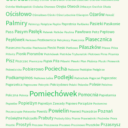
Otwock
Otręba
Ostrów Wielkopolski
Osówka
Otorowo
Otłoczyn
Owińsk
Ołuda
Ościsłowo
Ożarów
Ośmiałowo
Ośniki
Ośno Lubuskie
Oświęcim
Pakość
Palmiry
Pasieki
Pasikonie
Paprotnia
Palmiryy
Palędzie
Paplin
Parłówko
Pasłęk
Pasym
Pawłowo
Pass
Pepłowo
Peitz
Paterek
Patków
Paulina
Piasecznica
Pepłówek
Pestkownica
Perkowo
Petrykozy
Piaecznica
Pilaszków
Piaseczno
Piecki
Pieski
Piastów
Piechowice
Pietkowo
Pilawa
Pilica
Piorunów
Pionki
Pillnitz
Piotrkówek
Piotrków Trybunalski
Piotrowo
Pirna
Pisanica
Pisz
Piła
Piszczac
Piątek
Piwniczna
Piławki
Plewki
Plon
Plośnica
Pluski
Pniewnik
Pociecha
Pobierowo
Pobiedziska
Podawce
Poddąbie
Podgórze
Podlejki
Podkampinos
Pogorzelec
Podkowa Leśna
Podrochale
Pogorzel
Polesie
Pogorzelica
Pokrzydowo
Pogroszew
Pokrytki
Polaki
Polanów
Polichno
Pomiechówek
Pomocnia
Policzna
Popielarnia
Polnica
Popielżyn
Popielżyn Zawady
Popowo
Porządzie
Popielów
Postomino
Powielin
Poznań
Powidz
Powierż
Pozezdrze
Poszeszupie
Potworów
Prabuty
Poświętne
Poźrzadło
Prabuty Góry
Pranie
Prawiedniki
Prażmów
Prora
Przasnysz
Prostyń
Pruszków
Prostki
Proszew
Proszowice
Prusewo
Prusinowo