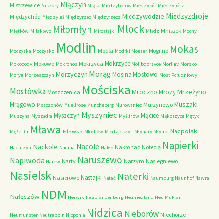
Miączyn
Mistrzewice
Miszory
Miąse
Międzyborów
Międzybór
Międzybórz
Międzyzdroje
Międzywodzie
Międzychód
Międzyleś
Międzyrzec
Międzyrzecz
Mlock
Miłomłyn
Mniszek
Miętków
Miłakowo
Miłostajki
Mlądz
Mochy
Modlin
Mokas
Modła
Mogilno
Moczyska
Moczysko
Modłki
Moeser
Mokrzyce
Mokowo
Mokrzyca
Mokobody
Mokronos
Molibdorzyce
Morliny
Morsko
Morąg
Morzyczyn
Mosina
Mostowo
Moryń
Morzeszczyn
Most Południowy
Mościska
Mostówka
Mrzeżyno
Mroczno
Mrozy
Moszczenica
Muszaki
Mrągowo
Murzynowo
Mszczonów
Muellrose
Muncheberg
Murowaniec
Myszyniec
Myszczyn
Mącice
Muszyna
Myszadła
Myślinów
Mąkoszyce
Mątyki
Mława
Nacpolsk
Mławka
Mężenin
Młochów
Młodzieszyn
Młynary
Młynki
Napierki
Nadkole
Nadole
Nakło nad Notecią
Nadarzyn
Nadma
Nakło
Naruszewo
Napiwoda
Narty
Narzym
Nasiegniewo
Narew
Nasielsk
Naterki
Nastajki
Nasierowo
Natać
Naumburg
Naunhof
Nawra
NDM
Nałęczów
Nerwik
Neubrandenburg
Neufriedland
Neu Mukran
Nidzica
Nieborów
Niechorze
Neumunster
Neutrebbin
Nicponia