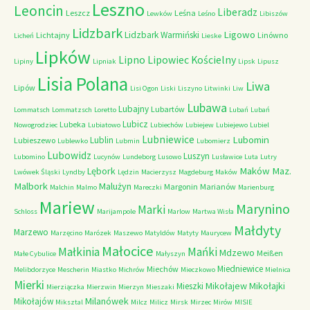
Leszno
Leoncin
Liberadz
Leszcz
Leśna
Lewków
Leśno
Libiszów
Lidzbark
Ligowo
Lidzbark Warmiński
Lichtajny
Linówno
Licheń
Lieske
Lipków
Lipno
Lipowiec Kościelny
Lipiny
Lipniak
Lipsk
Lipusz
Lisia Polana
Liwa
Lipów
Lisi Ogon
Liski
Liszyno
Litwinki
Liw
Lubawa
Lubajny
Lubartów
Lommatsch
Lommatzsch
Loretto
Lubań
Lubań
Lubicz
Lubeka
Nowogrodziec
Lubiatowo
Lubiechów
Lubiejew
Lubiejewo
Lubiel
Lubniewice
Lubomin
Lublin
Lubieszewo
Lublewko
Lubmin
Lubomierz
Lubowidz
Luszyn
Lubomino
Lucynów
Lundeborg
Lusowo
Lusławice
Luta
Lutry
Maków Maz.
Lębork
Lwówek Śląski
Lyndby
Lędzin
Macierzysz
Magdeburg
Maków
Malbork
Malużyn
Margonin
Marianów
Malchin
Malmo
Mareczki
Marienburg
Mariew
Marynino
Marki
Schloss
Marijampole
Marlow
Martwa Wisła
Małdyty
Marzewo
Marzęcino
Marózek
Maszewo
Matyldów
Matyty
Maurycew
Małocice
Małkinia
Mańki
Mdzewo
Meißen
Małe Cybulice
Małyszyn
Miedniewice
Miechów
Melibdorzyce
Mescherin
Miastko
Michrów
Mieczkowo
Mielnica
Mierki
Mikołajew
Mikołajki
Mieszki
Mierziączka
Mierzwin
Mierzyn
Mieszaki
Milanówek
Mikołajów
Miksztal
Milcz
Milicz
Mirsk
Mirzec
Mirów
MISIE