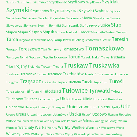
Szyldak
Szydłowo
Szumowo
Szydłowiec
Szubin
Szulmierz
Szydłówek
Szymaki
Szyszki
Szynkarzyzna
Szymanów
Sząbruk
Sędzice
Sława
Sędzichów
Sędziszów
Sępólno Krajeńskie
Słabomierz
Sławatycze
Sławno
Słup
Słubice
Słonecznik
Słończewo
Sławoborze
Słomczyn
Słomin
Słomniki
Słupno
Słupsk
Słupca
Słupia
Tabórz
Służew
Taarbaek
Takomyśle
Tantow
Tarczyn
Teresin
Tarda
Targowo
Tarnowskie Góry
Tarup
Tczew
Telleborg
Teodorówka
Teofile
Tomaszkowo
Tereszewo
Tomaszewo
Terespol
Tleń
Tomaryny
Toruń
Treblinka
Tomczyce
Tomki
Topczewo
Topolin
Toporowo
Toszek
Trakai
Trawy
Truskaw
Truskawka
Trojany
Trląg
Trojanów
Troszyn
Trudna
Trzebiatów
Trzcianka
Trzciniec
Truskolas
Trzciel
Trzebuń
Trzemeszno Lubuskie
Trzęsacz
Turośl
Tuczki
Tuchola
Trzygłów
Trzścianka
Trębice
Tujsk
Tum
Tułowice
Tynwałd
Tuł
Tułodziad
Tyłowo
Turza Wielka
Tuławki
Ukta
Tłuchowo
Tłuszcz
Ulinia
Uchacze
Udryn
Ulikowo
Ulrichorst
Umiastów
Urle
Unieszewo
Uniechowo
Uniszki
Unierzyż
Unierzyż Strzegowo
Unin
Upałty
Ustka
Ursus
Uzdowo
Urowo
Urszulin
Usedom
Ustanówek
Ustroń
Uznam
Uścięcice
Vilnius
Vallo
Varso Tower
Veivieriai
Velo Krynica
Velo Poprad
Ves
Wadąg
Walidrogi
Walim
Warka
Warlity Wielkie
Warchały
Warmiak
Wapnica
Warlity
Warszawa
Warta
Wawrzyszew
Wałbrzych
Wałcz
Ważne Młyny
Wda
Wdzydze
Weimar
Weißenberg