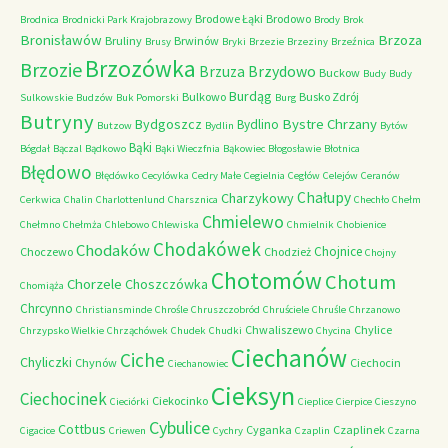
Brodowe Łąki
Brodowo
Brodnica
Brodnicki Park Krajobrazowy
Brody
Brok
Bronisławów
Brzoza
Bruliny
Brwinów
Brusy
Bryki
Brzezie
Brzeziny
Brzeźnica
Brzozówka
Brzozie
Brzydowo
Brzuza
Buckow
Budy
Budy
Burdąg
Bulkowo
Busko Zdrój
Sulkowskie
Budzów
Buk Pomorski
Burg
Butryny
Bystre Chrzany
Bydgoszcz
Bydlino
Butzow
Bydlin
Bytów
Bąki
Bógdał
Bączal
Bądkowo
Bąki Wieczfnia
Bąkowiec
Błogosławie
Błotnica
Błędowo
Błędówko
Cecylówka
Cedry Małe
Cegielnia
Cegłów
Celejów
Ceranów
Chałupy
Charzykowy
Cerkwica
Chalin
Charlottenlund
Charsznica
Chechło
Chełm
Chmielewo
Chełmno
Chełmża
Chlebowo
Chlewiska
Chmielnik
Chobienice
Chodakówek
Chodaków
Chojnice
Choczewo
Chodzież
Chojny
Chotomów
Chotum
Chorzele
Choszczówka
Chomiąża
Chrcynno
Christiansminde
Chrośle
Chruszczobród
Chruściele
Chruśle
Chrzanowo
Chwaliszewo
Chylice
Chrzypsko Wielkie
Chrząchówek
Chudek
Chudki
Chycina
Ciechanów
Ciche
Chyliczki
Chynów
Ciechocin
Ciechanowiec
Cieksyn
Ciechocinek
Ciekocinko
Cieciórki
Cieplice
Cierpice
Cieszyno
Cybulice
Cottbus
Cyganka
Czaplinek
Cigacice
Criewen
Cychry
Czaplin
Czarna