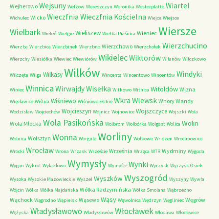
Wejsuny
Wiartel
Wejherowo
Welzow
Wereszczyn
Weronika
Westerplatte
Wieczfnia Kościelna
Wieczfnia
Wicko
Wichulec
Wiejce
Wiejsce
Wiersze
Wielbark
Wieliszew
Wieniec
Wieleń
Wielgie
Wielka Piaśnica
Wierzchucino
Wierzchowo
Wierzba
Wierzbica
Wierzbinek
Wierzbno
Wierzchołek
Wikielec
Wiktorów
Wierzchy
Wiesiółka
Wiewiec
Wiewiórów
Wilanów
Wilczkowo
Wilków
Windyki
Wilkasy
Wilczęta
Wilga
Wincenta
Wincentowo
Wincentów
Winnica
Wirwajdy
Wisełka
Witoldów
Wizna
Winiec
Witkowo
Witnica
Wkra
Wlewsk
Wiśniewo
Wnory Wandy
Więcławice
Wiślica
Wiśniowo Ełckie
Wojcieszyn
Wojszczyce
Wodzisław
Wojciechów
Wojnicz
Wojnowice
Wojszki
Wola
Wola Pasikońska
Wolin
Wola Młocka
Wolbrom
Wolbórka
Wolgast
Wolica
Worliny
Wonna
Wolsztyn
Wolnica
Worgule
Wołkowe
Wriezen
Wrocimowice
Wrocław
Września
Wydminy
Wrocki
Wrona
Wrzask
Wrzeście
Wrząca
WTR
Wygoda
Wymysły
Wynki
Wygon
Wykrot
Wylazłowo
Wymyśle
Wyrzysk
Wyrzysk Osiek
Wyszogród
Wyszków
Wysoka
Wysokie Mazowieckie
Wyszel
Wyszyny
Wywła
Wólka Radzymińska
Wójcin
Wólka
Wólka Majdańska
Wólka Smolana
Wąbrzeźno
Wąsy
Wąchock
Wąsewo
Węgrów
Wągrodno
Wąpielsk
Wąwolnica
Wędrzyn
Węgliniec
Władysławowo
Włocławek
Wężyska
Władysławów
Włodawa
Włodowice