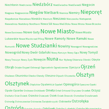
Niedzbórz
Niegocin
Niechłonin
Niedrzwica
Niedźwiadna
Niedźwiedź
Nieporęt
Niegów
Nielbark
Niemiry
Niegowa
Niegowonice
Niemica
Nieszawa
Nieskórz
Niepołomice
Nieradowo
Niestum
Nieszawka
Nietoperek
Nowa Sól
Niewodnica
Nootdorp
Nordhavn
Nowa Wieś Ełcka
Nowa Wrona
Nowe Brzesko
Nowe Miasto
Nowe Guty
Nowe Miasto
Nowe Duninowo
Nowe Ramoty
Nowe Ramuki
Lubawskie
Nowe Miasto nad Pilicą
Nowe
Nowe Studzianki
Nowiny
Rumunki
Nowogard
Nowogrodziec
Nowogród
Nowy Dwór Gdański
Nowy Tomyśl
Nowy Korczyn
Nowy Sącz
Nuna
Nowęcin
Obryte
Nowy Troszyn
Nowy Zyck
Nur
Nyborg
Obierwia
Obroki
Ojrzeń
Obrąb
Ojerzyce
Ocięte
Ocypel
Odrowąż
Ogorzelnik
Ogrodzieniec
Olsztyn
Okuninka
Oleszno
Okalewo
Olecko
Olendy
Olpuch
Olszewka
Olsztynek
Opinogóra
Opalenica
Olędzkie
Opaleń
Opoczno
Opoki
Orneta
Orzysz
Opole
Oporów
Orchowo
Orchówek
Ortel
Ortrand
Oryszew
Orzełek
Osiecko
Osiek
Oschatz
Osie
Osieck
Osieczek
Osiek Drawski
Osmolice
Osnabrueck
Ostrołęka
Ostrowite
Ostroróg
Ostroszowice
Ostrowiec Świętokrzyski
Ostróda
Ostrówek
Ostrów Lubelski
Ostrów Mazowiecka
Ostródy
Ostrów