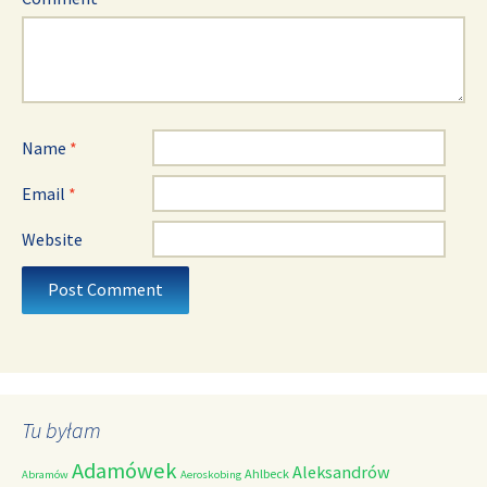
Name
*
Email
*
Website
Tu byłam
Adamówek
Aleksandrów
Ahlbeck
Abramów
Aeroskobing