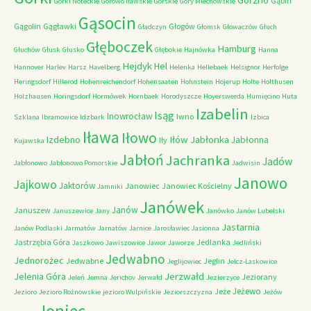
Gąbin
Górki Noteckie
Górowo Iławskie
Górskie
Góry Miechowskie
Gąsocin
Gągolin
Gągławki
Głogów
Gładczyn
Głomsk
Głowaczów
Głuch
Głęboczek
Hamburg
Głuchów
Głusk
Głusko
Głębokie
Hajnówka
Hanna
Hejdyk
Hel
Hannover
Harlev
Harsz
Havelberg
Helenka
Hellebaek
Helsignor
Herfolge
Heringsdorf
Hillerod
Hohenreichendorf
Hohensaaten
Hohnstein
Hojerup
Holte
Holthusen
Holzhausen
Horingsdorf
Hormówek
Hornbaek
Horodyszcze
Hoyerswerda
Humięcino
Huta
Izabelin
Isąg
Inowrocław
Iwno
Szklana
Ibramowice
Idzbark
Izbica
Iława
Iłowo
Iłów
Jabłonka
Izdebno
Jabłonna
Iły
Kujawska
Jabłoń
Jachranka
Jadów
Jabłonowo
Jabłonowo Pomorskie
Jadwisin
Janowo
Jajkowo
Jaktorów
Janowiec
Janowiec Kościelny
Jamniki
Janówek
Janów
Januszew
Januszewice
Jany
Janówko
Janów Lubelski
Jastarnia
Janów Podlaski
Jarmatów
Jarnatów
Jarnice
Jarosławiec
Jasionna
Jastrzębia Góra
Jedlanka
Jaszkowo
Jawiszowice
Jawor
Jaworze
Jedliński
Jedwabno
Jednorożec
Jedwabne
Jeglin
Jeglijowiec
Jelcz-Laskowice
Jerzwałd
Jelenia Góra
Jeziorany
Jeleń
Jemna
Jerichov
Jerwałd
Jezierzyce
Jeżewo
Jeże
Jezioro
Jezioro Rożnowskie
jezioro Wulpińskie
Jeziorszczyzna
Jeżów