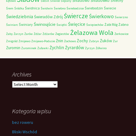
Śniadowo
Śniadówko
Śniechy
Łętowo
Ślesin
Śliwice
Ślężany
Świdnica
Świebodzin
Świecie
Śrem
Śródka
Świdwin
Świebno
Świebodzice
Świercze
Świerkowo
Świedziebnia
Świeradów Zdrój
Świerzno
Świnoujście
Święcice
Świniary
Żabi Róg
Żabno
Świniarc
Świątki
Święciechów
Żelazowa Wola
Żaby
Żarzyn
Żarów
Żdżar
Żdżarów
Żegiestów
Żerkowice
Żochy
Żuków
Żnin
Żmigród
Żmijewo
Żmijewo-Podusie
Żochowo
Żubryn
Żur
Żychlin
Żyrardów
Żuromin
Żurominek
Żuławki
Żyrzyn
Żółwino
Archives
Archives
Kategoria wpisu
bez roweru
Bliski Wschód