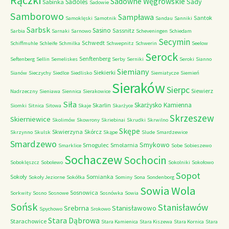
Rączki
Sadowne Węgrowskie
Sady
Sadoleś
Sabinka
Sadowie
Samborowo
Sampława
Santok
Samoklęski
Samotnik
Sandau
Sanniki
Sarbsk
Sasino
Sassnitz
Sarbia
Sarnaki
Sarnowo
Scheveningen
Schiedam
Secymin
Schwedt
Schiffmuhle
Schleife
Schmilka
Schwepnitz
Schwerin
Seelow
Serock
Senftenberg
Seftenberg
Sellin
Semeliskes
Serby
Serniki
Seroki
Sianno
Siemiany
Siekierki
Sianów
Sieczychy
Siedlce
Siedlisko
Siemiatycze
Siemień
Sieraków
Sierpc
Siewierz
Nadrzeczny
Sieniawa
Siennica
Sierakowice
Siła
Skarżysko Kamienna
Skarlin
Siomki
Sitnica
Sitowa
Skaje
Skarżyce
Skrzeszew
Skierniewice
Skolimów
Skowrony
Skriebinai
Skrudki
Skrwilno
Skępe
Skwierzyna
Skórcz
Skrzynno
Skulsk
Skąpe
Slude
Smardzewice
Smardzewo
Smykowo
Smogulec
Smolarnia
Smarklice
Sobe
Sobieszewo
Sochaczew
Sochocin
Soboklęszcz
Sobolewo
Sokolniki
Sokołowo
Sopot
Sokoły
Somianka
Sokoły Jeziorne
Sokółka
Sominy
Sona
Sondenborg
Sowia Wola
Sosnowica
Sorkwity
Sosno
Sosnowe
Sosnówka
Sowia
Sońsk
Stanisławów
Srebrna
Stanisławowo
Spychowo
Srokowo
Stara Dąbrowa
Starachowice
Stara Kamienica
Stara Kiszewa
Stara Kornica
Stara