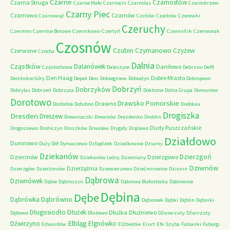
Czarne
Czarnostów
Czarna Struga
Czarne Małe
Czarnocin
Czarnolas
Czarnotrzew
Czarny Piec
Czarnowo
Czarnów
Czarnowąż
Czchów
Czechów
Czerewki
Czeruchy
Czermno
Czernice Borowe
Czernikowo
Czertyń
Czerwińsk
Czerwonak
Czosnów
Czubin
Czymanowo
Czyżew
Czerwone
Czocha
Dalnia
Cząstków
Dalanówek
Daniłowo
Częstochowa
Daleszyce
Debrzno
Delft
Den Haag
Dobre Miasto
Dembskie Góry
Depot
Derc
Dobiegniew
Dobieżyn
Dobrojewo
Dobrzyń
Dobrzyków
Dobrylas
Dobrzeń
Dobrzyca
Doktorce
Dolna Grupa
Domaniew
Dorotowo
Drawsko Pomorskie
Drawno
Dosłońce
Dołubno
Drebkau
Drogiszka
Dresden
Dreszew
Drewniaczki
Drewnów
Drezdenko
Droblin
Dudy Puszczańskie
Drogoszewo
Drohiczyn
Droszków
Drwalew
Drygały
Drążewo
Działdowo
Duninowo
Duży Dół
Dymaczewo
Dzbądzek
Dziadkowice
Dziarny
Dziekanów
Dzierzgoń
Dziecinów
Dzierzgowo
Dziekanów Leśny
Dziemiany
Dziwnów
Dzierżążnia
Dzierzgów
Dzierżoniów
Dziewierzewo
Dziećmirowice
Dziunin
Dąbrowa
Dziwnówek
Dąbie
Dąbroszyn
Dąbrowa Białostocka
Dąbrowice
Dębina
Dębe
Dąbrówno
Dąbrówka
Dębionek
Dębki
Dęblin
Dębniki
Długosiodło
Dłużek
Dłużka
Dłużniewo
Dębowo
Dłużewo
Dźwierzuty
Dźwirzuty
Elbląg
Dźwirzyno
Elgnówko
Edwardów
Elżbietów
Erurt
Ełk Szyba
Fabianki
Faborgi