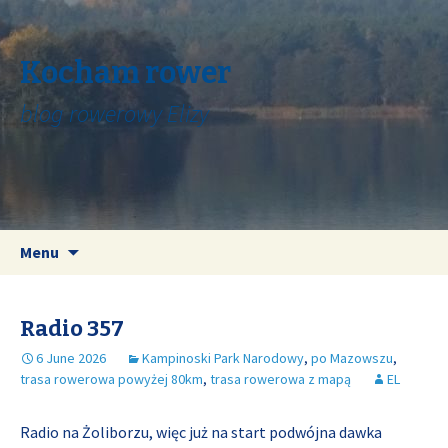
Kocham rower
blog rowerowy Elizy
Skip
Search
Menu
to
for:
content
Radio 357
6 June 2026
Kampinoski Park Narodowy
,
po Mazowszu
,
trasa rowerowa powyżej 80km
,
trasa rowerowa z mapą
EL
Radio na Żoliborzu, więc już na start podwójna dawka