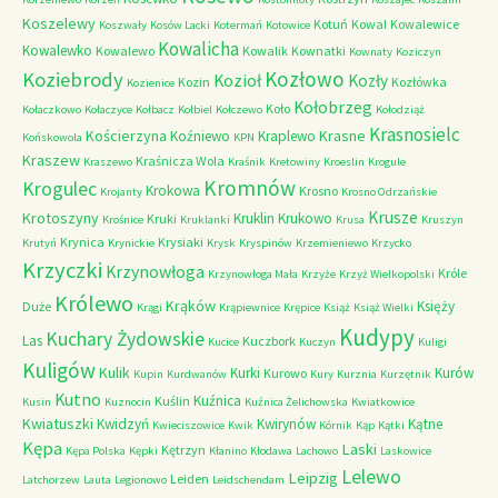
Koszelewy
Kotuń
Kowal
Kowalewice
Koszwały
Kosów Lacki
Kotermań
Kotowice
Kowalicha
Kowalewko
Kowalewo
Kowalik
Kownatki
Kownaty
Koziczyn
Kozłowo
Koziebrody
Kozioł
Kozły
Kozin
Kozłówka
Kozienice
Kołobrzeg
Koło
Kołaczkowo
Kołaczyce
Kołbacz
Kołbiel
Kołczewo
Kołodziąż
Krasnosielc
Kościerzyna
Krasne
Koźniewo
Kraplewo
Końskowola
KPN
Kraszew
Kraśnicza Wola
Kraszewo
Kraśnik
Kretowiny
Kroeslin
Krogule
Kromnów
Krogulec
Krokowa
Krosno
Krojanty
Krosno Odrzańskie
Krusze
Krotoszyny
Kruklin
Krukowo
Kruki
Krośnice
Kruklanki
Krusa
Kruszyn
Krynica
Krysiaki
Krutyń
Krynickie
Krysk
Kryspinów
Krzemieniewo
Krzycko
Krzyczki
Krzynowłoga
Króle
Krzynowłoga Mała
Krzyże
Krzyż Wielkopolski
Królewo
Krąków
Księży
Duże
Krągi
Krąpiewnice
Krępice
Książ
Książ Wielki
Kudypy
Kuchary Żydowskie
Las
Kuczbork
Kucice
Kuczyn
Kuligi
Kuligów
Kulik
Kurki
Kurów
Kurowo
Kupin
Kurdwanów
Kury
Kurznia
Kurzętnik
Kutno
Kuźnica
Kuślin
Kusin
Kuznocin
Kuźnica Żelichowska
Kwiatkowice
Kwiatuszki
Kwidzyń
Kwirynów
Kątne
Kwieciszowice
Kwik
Kórnik
Kąp
Kątki
Kępa
Laski
Kętrzyn
Kępa Polska
Kępki
Kłanino
Kłodawa
Lachowo
Laskowice
Lelewo
Leipzig
Leiden
Latchorzew
Lauta
Legionowo
Leidschendam