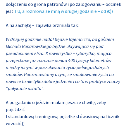
dołączeniu do grona patronów i po zalogowaniu – odcinek
jest
TU, a rozmowa ze mną w drugiej godzinie – od 9:))
A na zachętę – zajawka brzmiała tak:
W drugiej godzinie nadal będzie tajemniczo, bo gościem
Michała Bonarowskiego będzie ukrywająca się pod
pseudonimem Eliza: X rowerzystka – sybarytka, mająca
przejechane już znacznie ponad 400 tysięcy kilometrów
między innymi w poszukiwaniu życia pełnego dobrych
smaków. Porozmawiamy o tym, że smakowanie życia na
rowerze to nie tylko dobre jedzenie i co to w praktyce znaczy
“połykanie asfaltu”.
A po gadaniu o jeździe miałam jeszcze chwilę, żeby
pojeździć.
I standardową treningową pętelkę stówasiową na licznik
wrzucić:))