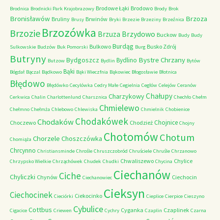
Brodowe Łąki
Brodowo
Brodnica
Brodnicki Park Krajobrazowy
Brody
Brok
Bronisławów
Brzoza
Bruliny
Brwinów
Brusy
Bryki
Brzezie
Brzeziny
Brzeźnica
Brzozówka
Brzozie
Brzydowo
Brzuza
Buckow
Budy
Budy
Burdąg
Bulkowo
Busko Zdrój
Sulkowskie
Budzów
Buk Pomorski
Burg
Butryny
Bystre Chrzany
Bydgoszcz
Bydlino
Butzow
Bydlin
Bytów
Bąki
Bógdał
Bączal
Bądkowo
Bąki Wieczfnia
Bąkowiec
Błogosławie
Błotnica
Błędowo
Błędówko
Cecylówka
Cedry Małe
Cegielnia
Cegłów
Celejów
Ceranów
Chałupy
Charzykowy
Cerkwica
Chalin
Charlottenlund
Charsznica
Chechło
Chełm
Chmielewo
Chełmno
Chełmża
Chlebowo
Chlewiska
Chmielnik
Chobienice
Chodakówek
Chodaków
Chojnice
Choczewo
Chodzież
Chojny
Chotomów
Chotum
Chorzele
Choszczówka
Chomiąża
Chrcynno
Christiansminde
Chrośle
Chruszczobród
Chruściele
Chruśle
Chrzanowo
Chwaliszewo
Chylice
Chrzypsko Wielkie
Chrząchówek
Chudek
Chudki
Chycina
Ciechanów
Ciche
Chyliczki
Chynów
Ciechocin
Ciechanowiec
Cieksyn
Ciechocinek
Ciekocinko
Cieciórki
Cieplice
Cierpice
Cieszyno
Cybulice
Cottbus
Cyganka
Czaplinek
Cigacice
Criewen
Cychry
Czaplin
Czarna