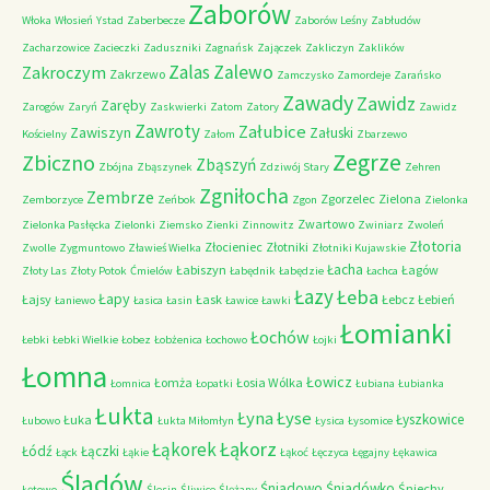
Zaborów
Włoka
Włosień
Ystad
Zaberbecze
Zaborów Leśny
Zabłudów
Zacharzowice
Zacieczki
Zaduszniki
Zagnańsk
Zajączek
Zakliczyn
Zaklików
Zalas
Zalewo
Zakroczym
Zakrzewo
Zamczysko
Zamordeje
Zarańsko
Zawady
Zawidz
Zaręby
Zarogów
Zaryń
Zaskwierki
Zatom
Zatory
Zawidz
Zawroty
Załubice
Zawiszyn
Załuski
Kościelny
Załom
Zbarzewo
Zegrze
Zbiczno
Zbąszyń
Zbójna
Zbąszynek
Zdziwój Stary
Zehren
Zgniłocha
Zembrze
Zgorzelec
Zielona
Zemborzyce
Zeńbok
Zgon
Zielonka
Zwartowo
Zielonka Pasłęcka
Zielonki
Ziemsko
Zienki
Zinnowitz
Zwiniarz
Zwoleń
Złotoria
Złocieniec
Złotniki
Zwolle
Zygmuntowo
Zławieś Wielka
Złotniki Kujawskie
Łacha
Łabiszyn
Łagów
Złoty Las
Złoty Potok
Ćmielów
Łabędnik
Łabędzie
Łachca
Łazy
Łeba
Łapy
Łajsy
Łask
Łebcz
Łebień
Łaniewo
Łasica
Łasin
Ławice
Ławki
Łomianki
Łochów
Łebki
Łebki Wielkie
Łobez
Łobżenica
Łochowo
Łojki
Łomna
Łowicz
Łomża
Łosia Wólka
Łomnica
Łopatki
Łubiana
Łubianka
Łukta
Łyna
Łyse
Łyszkowice
Łuka
Łubowo
Łukta Miłomłyn
Łysica
Łysomice
Łąkorz
Łąkorek
Łódź
Łączki
Łąck
Łąkie
Łąkoć
Łęczyca
Łęgajny
Łękawica
Śladów
Śniadowo
Śniadówko
Śniechy
Łętowo
Ślesin
Śliwice
Ślężany