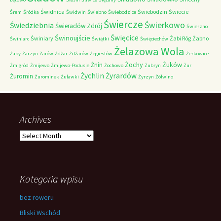
Świdnica
Świebodzin
Świecie
Śrem
Śródka
Świdwin
Świebno
Świebodzice
Świercze
Świerkowo
Świedziebnia
Świeradów Zdrój
Świerzno
Świnoujście
Święcice
Świniary
Żabi Róg
Żabno
Świniarc
Świątki
Święciechów
Żelazowa Wola
Żaby
Żarzyn
Żarów
Żdżar
Żdżarów
Żegiestów
Żerkowice
Żochy
Żuków
Żnin
Żmigród
Żmijewo
Żmijewo-Podusie
Żochowo
Żubryn
Żur
Żychlin
Żyrardów
Żuromin
Żurominek
Żuławki
Żyrzyn
Żółwino
Archives
Archives
Kategoria wpisu
bez roweru
Bliski Wschód