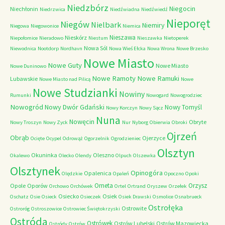
Niedzbórz
Niegocin
Niechłonin
Niedrzwica
Niedźwiadna
Niedźwiedź
Nieporęt
Niegów
Nielbark
Niemiry
Niegowa
Niegowonice
Niemica
Nieszawa
Nieskórz
Niepołomice
Nieradowo
Niestum
Nieszawka
Nietoperek
Nowa Sól
Niewodnica
Nootdorp
Nordhavn
Nowa Wieś Ełcka
Nowa Wrona
Nowe Brzesko
Nowe Miasto
Nowe Guty
Nowe Miasto
Nowe Duninowo
Nowe Ramoty
Nowe Ramuki
Lubawskie
Nowe Miasto nad Pilicą
Nowe
Nowe Studzianki
Nowiny
Rumunki
Nowogard
Nowogrodziec
Nowogród
Nowy Dwór Gdański
Nowy Tomyśl
Nowy Korczyn
Nowy Sącz
Nuna
Nowęcin
Obryte
Nowy Troszyn
Nowy Zyck
Nur
Nyborg
Obierwia
Obroki
Ojrzeń
Obrąb
Ojerzyce
Ocięte
Ocypel
Odrowąż
Ogorzelnik
Ogrodzieniec
Olsztyn
Okuninka
Oleszno
Okalewo
Olecko
Olendy
Olpuch
Olszewka
Olsztynek
Opinogóra
Opalenica
Olędzkie
Opaleń
Opoczno
Opoki
Orneta
Orzysz
Opole
Oporów
Orchowo
Orchówek
Ortel
Ortrand
Oryszew
Orzełek
Osiecko
Osiek
Oschatz
Osie
Osieck
Osieczek
Osiek Drawski
Osmolice
Osnabrueck
Ostrołęka
Ostrowite
Ostroróg
Ostroszowice
Ostrowiec Świętokrzyski
Ostróda
Ostrówek
Ostrów Lubelski
Ostrów Mazowiecka
Ostródy
Ostrów