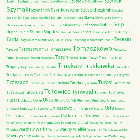
Szyldak
Szydłowo
Szumowo
Szydłowiec
Szubin
Szulmierz
Szydłówek
Szymaki
Szyszki
Szynkarzyzna
Szymanów
Sząbruk
Sędzice
Sława
Sędzichów
Sędziszów
Sępólno Krajeńskie
Słabomierz
Sławatycze
Sławno
Słup
Słubice
Słonecznik
Słończewo
Sławoborze
Słomczyn
Słomin
Słomniki
Słupno
Słupsk
Słupca
Słupia
Tabórz
Służew
Taarbaek
Takomyśle
Tantow
Tarczyn
Teresin
Tarda
Targowo
Tarnowskie Góry
Tarup
Tczew
Telleborg
Teodorówka
Teofile
Tomaszkowo
Tereszewo
Tomaszewo
Terespol
Tleń
Tomczyce
Toruń
Treblinka
Tomki
Topczewo
Topolin
Toporowo
Toszek
Trakai
Trawy
Trląg
Truskaw
Truskawka
Trojany
Trojanów
Troszyn
Trudna
Truskolas
Trzebiatów
Trzcianka
Trzciniec
Trzciel
Trzebuń
Trzemeszno Lubuskie
Trzygłów
Trzęsacz
Turośl
Tuczki
Tuchola
Trzścianka
Trębice
Tujsk
Tum
Turza Wielka
Tułowice
Tynwałd
Tuł
Tułodziad
Tłuchowo
Tyłowo
Tuławki
Ukta
Tłuszcz
Ulinia
Uniechowo
Uchacze
Udryn
Ulikowo
Ulrichorst
Umiastów
Urle
Unieszewo
Uniszki
Unierzyż
Unierzyż Strzegowo
Unin
Upałty
Urowo
Ustka
Ursus
Uzdowo
Urszulin
Usedom
Ustanówek
Ustroń
Uznam
Uścięcice
Vallo
Vilnius
Varso Tower
Veivieriai
Velo Krynica
Velo Poprad
Ves
Wadąg
Walidrogi
Walim
Warka
Warlity Wielkie
Warchały
Warmiak
Wapnica
Warlity
Warszawa
Warta
Wawrzyszew
Wałbrzych
Wałcz
Ważne Młyny
Wda
Wdzydze
Weimar
Weißenberg