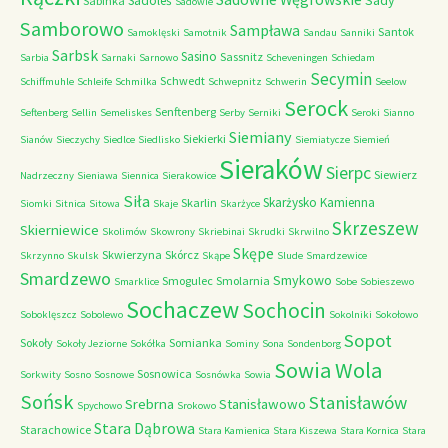
Sady
Sadoleś
Sabinka
Sadowie
Samborowo
Sampława
Santok
Samoklęski
Samotnik
Sandau
Sanniki
Sarbsk
Sasino
Sassnitz
Sarbia
Sarnaki
Sarnowo
Scheveningen
Schiedam
Secymin
Schwedt
Schiffmuhle
Schleife
Schmilka
Schwepnitz
Schwerin
Seelow
Serock
Senftenberg
Seftenberg
Sellin
Semeliskes
Serby
Serniki
Seroki
Sianno
Siemiany
Siekierki
Sianów
Sieczychy
Siedlce
Siedlisko
Siemiatycze
Siemień
Sieraków
Sierpc
Siewierz
Nadrzeczny
Sieniawa
Siennica
Sierakowice
Siła
Skarżysko Kamienna
Skarlin
Siomki
Sitnica
Sitowa
Skaje
Skarżyce
Skrzeszew
Skierniewice
Skolimów
Skowrony
Skriebinai
Skrudki
Skrwilno
Skępe
Skwierzyna
Skórcz
Skrzynno
Skulsk
Skąpe
Slude
Smardzewice
Smardzewo
Smykowo
Smogulec
Smolarnia
Smarklice
Sobe
Sobieszewo
Sochaczew
Sochocin
Soboklęszcz
Sobolewo
Sokolniki
Sokołowo
Sopot
Sokoły
Somianka
Sokoły Jeziorne
Sokółka
Sominy
Sona
Sondenborg
Sowia Wola
Sosnowica
Sorkwity
Sosno
Sosnowe
Sosnówka
Sowia
Sońsk
Stanisławów
Srebrna
Stanisławowo
Spychowo
Srokowo
Stara Dąbrowa
Starachowice
Stara Kamienica
Stara Kiszewa
Stara Kornica
Stara