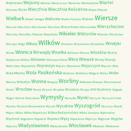
Wejsuny
Wiartel
Wejherowo
Welzow
Wereszczyn
Weronika
Westerplatte
Wieczfnia Kościelna
Wieczfnia
Wicko
Wichulec
Wiejce
Wiejsce
Wiersze
Wielbark
Wieliszew
Wieniec
Wieleń
Wielgie
Wielka Piaśnica
Wierzchucino
Wierzchowo
Wierzba
Wierzbica
Wierzbinek
Wierzbno
Wierzchołek
Wikielec
Wiktorów
Wierzchy
Wiesiółka
Wiewiec
Wiewiórów
Wilanów
Wilczkowo
Wilków
Windyki
Wilkasy
Wilczęta
Wilga
Wincenta
Wincentowo
Wincentów
Winnica
Wirwajdy
Wisełka
Witoldów
Wizna
Winiec
Witkowo
Witnica
Wkra
Wlewsk
Wiśniewo
Wnory Wandy
Więcławice
Wiślica
Wiśniowo Ełckie
Wojcieszyn
Wojszczyce
Wodzisław
Wojciechów
Wojnicz
Wojnowice
Wojszki
Wola
Wola Pasikońska
Wolin
Wola Młocka
Wolbrom
Wolbórka
Wolgast
Wolica
Worliny
Wonna
Wolsztyn
Wolnica
Worgule
Wołkowe
Wriezen
Wrocimowice
Wrocław
Września
Wydminy
Wrocki
Wrona
Wrzask
Wrzeście
Wrząca
WTR
Wygoda
Wymysły
Wynki
Wygon
Wykrot
Wylazłowo
Wymyśle
Wyrzysk
Wyrzysk Osiek
Wyszogród
Wyszków
Wysoka
Wysokie Mazowieckie
Wyszel
Wyszyny
Wywła
Wólka Radzymińska
Wójcin
Wólka
Wólka Majdańska
Wólka Smolana
Wąbrzeźno
Wąsy
Wąchock
Wąsewo
Węgrów
Wągrodno
Wąpielsk
Wąwolnica
Wędrzyn
Węgliniec
Władysławowo
Włocławek
Wężyska
Władysławów
Włodawa
Włodowice