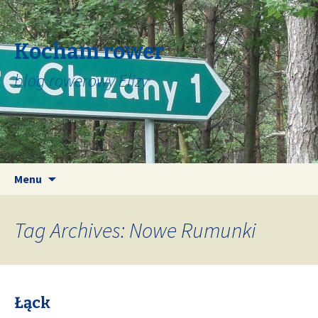
Kocham rower
blog rowerowy Elizy
Skip
Search
Menu
to
for:
content
Tag Archives: Nowe Rumunki
Łąck