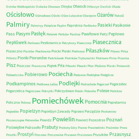
Otwock
Otręba
Ostrów Wielkopolski
Osówka
Otorowo
Otłoczyn
Owińsk
Ołuda
Ościsłowo
Ożarów
Ośmiałowo
Ośniki
Ośno Lubuskie
Oświęcim
Pakość
Palmiry
Pasieki
Pasikonie
Paprotnia
Palmiryy
Palędzie
Paplin
Parłówko
Pasłęk
Pasym
Pawłowo
Pass
Pepłowo
Peitz
Paterek
Patków
Paulina
Piasecznica
Pepłówek
Pestkownica
Perkowo
Petrykozy
Piaecznica
Pilaszków
Piaseczno
Piecki
Pieski
Piastów
Piechowice
Pietkowo
Pilawa
Pilica
Piorunów
Pionki
Pillnitz
Piotrkówek
Piotrków Trybunalski
Piotrowo
Pirna
Pisanica
Pisz
Piła
Piszczac
Piątek
Piwniczna
Piławki
Plewki
Plon
Plośnica
Pluski
Pniewnik
Pociecha
Pobierowo
Pobiedziska
Podawce
Poddąbie
Podgórze
Podlejki
Podkampinos
Pogorzelec
Podkowa Leśna
Podrochale
Pogorzel
Polesie
Pogorzelica
Pokrzydowo
Pogroszew
Pokrytki
Polaki
Polanów
Polichno
Pomiechówek
Pomocnia
Policzna
Popielarnia
Polnica
Popielżyn
Popielżyn Zawady
Popowo
Porządzie
Popielów
Postomino
Powielin
Poznań
Powidz
Powierż
Pozezdrze
Poszeszupie
Potworów
Prabuty
Poświętne
Poźrzadło
Prabuty Góry
Pranie
Prawiedniki
Prażmów
Prora
Przasnysz
Prostyń
Pruszków
Prostki
Proszew
Proszowice
Prusewo
Prusinowo