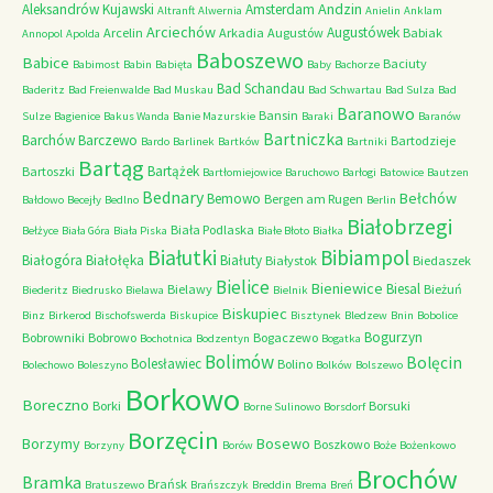
Andzin
Aleksandrów Kujawski
Amsterdam
Altranft
Alwernia
Anielin
Anklam
Arciechów
Augustówek
Arcelin
Arkadia
Augustów
Babiak
Annopol
Apolda
Baboszewo
Babice
Baciuty
Babimost
Babin
Babięta
Baby
Bachorze
Bad Schandau
Baderitz
Bad Freienwalde
Bad Muskau
Bad Schwartau
Bad Sulza
Bad
Baranowo
Bansin
Sulze
Bagienice
Bakus Wanda
Banie Mazurskie
Baraki
Baranów
Bartniczka
Barchów
Barczewo
Bartodzieje
Bardo
Barlinek
Bartków
Bartniki
Bartąg
Bartążek
Bartoszki
Bartłomiejowice
Baruchowo
Barłogi
Batowice
Bautzen
Bednary
Bełchów
Bemowo
Bergen am Rugen
Bałdowo
Becejły
Bedlno
Berlin
Białobrzegi
Biała Podlaska
Bełżyce
Biała Góra
Biała Piska
Białe Błoto
Białka
Białutki
Bibiampol
Białogóra
Białołęka
Białuty
Białystok
Biedaszek
Bielice
Bieniewice
Biesal
Bielawy
Bieżuń
Biederitz
Biedrusko
Bielawa
Bielnik
Biskupiec
Binz
Birkerod
Bischofswerda
Biskupice
Bisztynek
Bledzew
Bnin
Bobolice
Bogurzyn
Bobrowniki
Bobrowo
Bogaczewo
Bochotnica
Bodzentyn
Bogatka
Bolimów
Bolęcin
Bolesławiec
Bolino
Bolechowo
Boleszyno
Bolków
Bolszewo
Borkowo
Boreczno
Borki
Borsuki
Borne Sulinowo
Borsdorf
Borzęcin
Borzymy
Bosewo
Boszkowo
Borzyny
Borów
Boże
Bożenkowo
Brochów
Bramka
Brańsk
Bratuszewo
Brańszczyk
Breddin
Brema
Breń