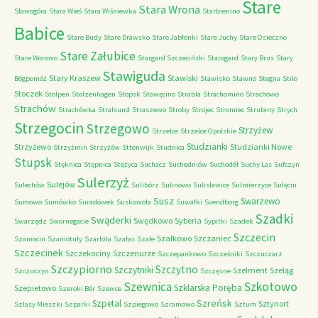
Stare
Stara Wrona
Sławogóra
Stara Wieś
Stara Wiśniewka
Starbienino
Babice
Stare Budy
Stare Drawsko
Stare Jabłonki
Stare Juchy
Stare Osieczno
Stare Załubice
Stare Worowo
Stargard Szczeciński
Starogard
Stary Brus
Stary
Stawiguda
Stary Kraszew
Stawiski
Bógpomóż
Stawisko
Stawno
Stegna
Stilo
Stoczek
Stolpen
Stolzenhagen
Stopsk
Stowęcino
Strabla
Strachomino
Strachowo
Strachów
Strachówka
Stralsund
Straszewo
Stroby
Strojec
Stromiec
Strubiny
Strych
Strzegocin
Strzegowo
Strzyżew
Strzelce
Strzelce Opolskie
Studzianki
Strzyżewo
Studzianki Nowe
Strzyżmin
Strzyżów
Sttenwijk
Studnica
Stupsk
Stęknica
Stępnica
Stężyca
Suchacz
Suchedniów
Suchodół
Suchy Las
Sufczyn
Sulerzyż
Sulejów
Sulechów
Sulibórz
Sulinowo
Sulisławice
Sulmierzyce
Sulęcin
Susz
Swarzewo
Sumowo
Sumówko
Suradówek
Suskowola
Suwałki
Svendborg
Szadki
Swąderki
Swędkowo
Syberia
Swarzędz
Swornegacie
Sypitki
Szadek
Szczecin
Szałkowo
Szczaniec
Szamocin
Szamotuły
Szarlota
Szałas
Szałe
Szczecinek
Szczekociny
Szczenurze
Szczepankowo
Szcześniki
Szczuczarz
Szczypiorno
Szczytno
Szczytniki
Szelment
Szeląg
Szczuczyn
Szczęsne
Szkotowo
Szewnica
Szklarska Poręba
Szepietowo
Szeroki Bór
Szewce
Szreńsk
Szpetal
Sztynort
Szlasy Mieszki
Szparki
Szpiegowo
Szramowo
Sztum