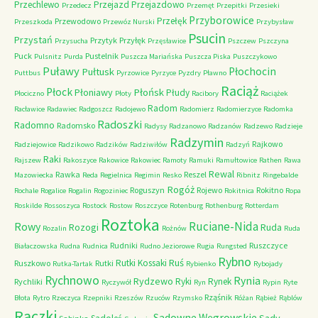
Przechlewo
Przejazd
Przejazdowo
Przedecz
Przemęt
Przepitki
Przesieki
Przyborowice
Przełęk
Przewodowo
Przeszkoda
Przewóz Nurski
Przybysław
Psucin
Przystań
Przytyk
Przyłęk
Przysucha
Przęsławice
Pszczew
Pszczyna
Puck
Pustelnik
Pulsnitz
Purda
Puszcza Mariańska
Puszcza Piska
Puszczykowo
Puławy
Pułtusk
Płochocin
Puttbus
Pyrzowice
Pyrzyce
Pyzdry
Pławno
Raciąż
Płock
Płońsk
Płoniawy
Płudy
Płociczno
Płoty
Racibory
Raciążek
Radom
Racławice
Radawiec
Radgoszcz
Radojewo
Radomierz
Radomierzyce
Radomka
Radoszki
Radomno
Radomsko
Radysy
Radzanowo
Radzanów
Radzewo
Radzieje
Radzymin
Rajkowo
Radziejowice
Radzikowo
Radzików
Radziwiłów
Radzyń
Raki
Rajszew
Rakoszyce
Rakowice
Rakowiec
Ramoty
Ramuki
Ramułtowice
Rathen
Rawa
Rewal
Rawka
Reszel
Mazowiecka
Reda
Regielnica
Regimin
Resko
Ribnitz
Ringebalde
Rogóż
Roguszyn
Rojewo
Rokitno
Rochale
Rogalice
Rogalin
Rogoziniec
Rokitnica
Ropa
Roskilde
Rossoszyca
Rostock
Rostow
Roszczyce
Rotenburg
Rothenburg
Rotterdam
Roztoka
Ruciane-Nida
Rowy
Rozogi
Ruda
Rozalin
Rożnów
Ruda
Rudniki
Ruszczyce
Białaczowska
Rudna
Rudnica
Rudno Jeziorowe
Rugia
Rungsted
Rybno
Ruś
Rutki Kossaki
Ruszkowo
Rutki
Rutka-Tartak
Rybienko
Rybojady
Rychnowo
Rynia
Rydzewo
Ryki
Rynek
Rychliki
Ryczywół
Ryn
Rypin
Ryte
Rząśnik
Błota
Rytro
Rzeczyca
Rzepniki
Rzeszów
Rzuców
Rzymsko
Różan
Rąbież
Rąblów
Rączki
Sadowne Węgrowskie