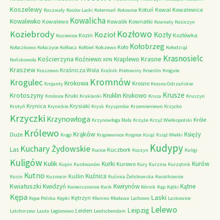
Koszelewy
Kotuń
Kowal
Kowalewice
Koszwały
Kosów Lacki
Kotermań
Kotowice
Kowalicha
Kowalewko
Kowalewo
Kowalik
Kownatki
Kownaty
Koziczyn
Kozłowo
Koziebrody
Kozioł
Kozły
Kozin
Kozłówka
Kozienice
Kołobrzeg
Koło
Kołaczkowo
Kołaczyce
Kołbacz
Kołbiel
Kołczewo
Kołodziąż
Krasnosielc
Kościerzyna
Krasne
Koźniewo
Kraplewo
Końskowola
KPN
Kraszew
Kraśnicza Wola
Kraszewo
Kraśnik
Kretowiny
Kroeslin
Krogule
Kromnów
Krogulec
Krokowa
Krosno
Krojanty
Krosno Odrzańskie
Krusze
Krotoszyny
Kruklin
Krukowo
Kruki
Krośnice
Kruklanki
Krusa
Kruszyn
Krynica
Krysiaki
Krutyń
Krynickie
Krysk
Kryspinów
Krzemieniewo
Krzycko
Krzyczki
Krzynowłoga
Króle
Krzynowłoga Mała
Krzyże
Krzyż Wielkopolski
Królewo
Krąków
Księży
Duże
Krągi
Krąpiewnice
Krępice
Książ
Książ Wielki
Kudypy
Kuchary Żydowskie
Las
Kuczbork
Kucice
Kuczyn
Kuligi
Kuligów
Kulik
Kurki
Kurów
Kurowo
Kupin
Kurdwanów
Kury
Kurznia
Kurzętnik
Kutno
Kuźnica
Kuślin
Kusin
Kuznocin
Kuźnica Żelichowska
Kwiatkowice
Kwiatuszki
Kwidzyń
Kwirynów
Kątne
Kwieciszowice
Kwik
Kórnik
Kąp
Kątki
Kępa
Laski
Kętrzyn
Kępa Polska
Kępki
Kłanino
Kłodawa
Lachowo
Laskowice
Lelewo
Leipzig
Leiden
Latchorzew
Lauta
Legionowo
Leidschendam