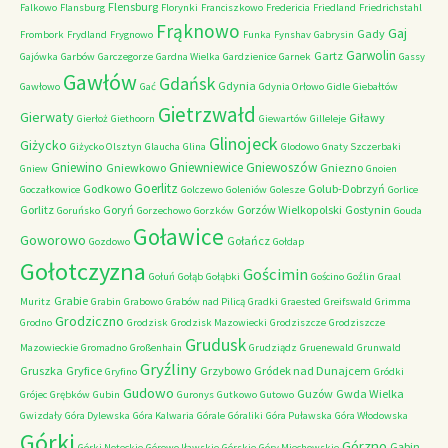
Flensburg
Falkowo
Flansburg
Florynki
Franciszkowo
Fredericia
Friedland
Friedrichstahl
Frąknowo
Gaj
Gady
Frombork
Frydland
Frygnowo
Funka
Fynshav
Gabrysin
Garwolin
Gartz
Gajówka
Garbów
Garczegorze
Gardna Wielka
Gardzienice
Garnek
Gassy
Gawłów
Gdańsk
Gdynia
Gawłowo
Gać
Gdynia Orłowo
Gidle
Giebałtów
Gietrzwałd
Gierwaty
Giławy
Gierłoż
Giethoorn
Giewartów
Gilleleje
Glinojeck
Giżycko
Giżycko Olsztyn
Glaucha
Glina
Glodowo
Gnaty Szczerbaki
Gniewino
Gniewniewice
Gniewoszów
Gniewkowo
Gniezno
Gniew
Gnoien
Goerlitz
Godkowo
Golub-Dobrzyń
Goczałkowice
Golczewo
Goleniów
Golesze
Gorlice
Gorlitz
Goryń
Gorzów Wielkopolski
Gostynin
Goruńsko
Gorzechowo
Gorzków
Gouda
Goławice
Goworowo
Gołańcz
Gozdowo
Gołdap
Gołotczyzna
Gościmin
Gołuń
Gołąb
Gołąbki
Gościno
Goźlin
Graal
Grabie
Muritz
Grabin
Grabowo
Grabów nad Pilicą
Gradki
Graested
Greifswald
Grimma
Grodziczno
Grodno
Grodzisk
Grodzisk Mazowiecki
Grodziszcze
Grodziszcze
Grudusk
Mazowieckie
Gromadno
Großenhain
Grudziądz
Gruenewald
Grunwald
Gryźliny
Gruszka
Gryfice
Grzybowo
Gródek nad Dunajcem
Gryfino
Gródki
Gudowo
Guzów
Gwda Wielka
Grójec
Grębków
Gubin
Guronys
Gutkowo
Gutowo
Gwizdały
Góra Dylewska
Góra Kalwaria
Górale
Góraliki
Góra Puławska
Góra Włodowska
Górki
Górzno
Gąbin
Górki Noteckie
Górowo Iławskie
Górskie
Góry Miechowskie