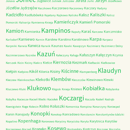
Jurzyn
Jurata
Jugowice
Jonava
Julinek
Juliszew
Jurki
Józefkowo
Józefów
Jędrzejów
Kaczorowo
Kaczory
Kaczkowo
Kaczorowy
Kadyny
Kadzidło
Kaliszki
Kalisz
Kadłubówka
Kajetany
Kajkowo
Kalisko
Kalisz
Kamieńczyk
Kamień Pomorski
Pomorski
Kalvarija
Kamienna Knieja
Kampinos
Kamion
Karaś
Kamionka
Karczmisko
Kaputy
Karczew
Karpa
Karniewo
Karolew
Karolino
Karolinowo
Karlsdorf
Karnin
Karpacz
Karwica
Kaunas
Karpniki
Karwia
Karwik
Kawki
Kawęczyn
Kazimierz
Kazimierz Dolny
Kazuń
Kałuszyn
Kałęczyn
Kcynia
Kazimierzowo
Kaznów
Kałeczyny
Kaługa
Kiernozia
Kiezmark
Kielce
Kerszek
Kicin
Kiciny
Kiekrz
Kiełbaski
Kiełkowice
Klaudyn
Kiścinne
Kikół
Kisiny
Kiełpin
Kilonia
Kiełpino
Klampenborg
Klembów
Klekotki
Klewinowo
Klewki
Kleczew
Kleinkoschen
Kleszczów
Klukowo
Kobiałka
Kniewo
Kluczewo
Kluki
Klępsk
Knieja
Kobylanka
Koczargi
Kobyłka
Kociesze
Kocień Wielki
Kociołek
Koczała
Kodeń
Kodrąb
Kolno
Koluszki
Koenigstein
Koge
Kolesin
Komornica
Kompina
Konarzyny
Koniecpol
Konopki
Konin
Konojady
Konradowo
Konotop
Konstancin
Konstantynów Łódzki
Kopenhaga
Korytnica
Korytów
Kopalino
Koronowo
Koryciny
Koryciska
Koryta
Kosewo
Kosewko
Kostrzyn
Korzeniewo
Korzeń
Kostomłoty
Koszajec
Koszalin