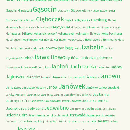
Gąsocin
Gągolin
Gągławki
Głogów
Gładczyn
Głomsk
Głowaczów
Głuch
Głęboczek
Hamburg
Głuchów
Głusk
Głusko
Głębokie
Hajnówka
Hanna
Hejdyk
Hel
Hannover
Harlev
Harsz
Havelberg
Helenka
Hellebaek
Helsignor
Herfolge
Heringsdorf
Hillerod
Hohenreichendorf
Hohensaaten
Hohnstein
Hojerup
Holte
Holthusen
Holzhausen
Horingsdorf
Hormówek
Hornbaek
Horodyszcze
Hoyerswerda
Humięcino
Huta
Izabelin
Isąg
Inowrocław
Iwno
Szklana
Ibramowice
Idzbark
Izbica
Iława
Iłowo
Iłów
Jabłonka
Izdebno
Jabłonna
Iły
Kujawska
Jabłoń
Jachranka
Jadów
Jabłonowo
Jabłonowo Pomorskie
Jadwisin
Janowo
Jajkowo
Jaktorów
Janowiec
Janowiec Kościelny
Jamniki
Janówek
Janów
Januszew
Januszewice
Jany
Janówko
Janów Lubelski
Jastarnia
Janów Podlaski
Jarmatów
Jarnatów
Jarnice
Jarosławiec
Jasionna
Jastrzębia Góra
Jedlanka
Jaszkowo
Jawiszowice
Jawor
Jaworze
Jedliński
Jedwabno
Jednorożec
Jedwabne
Jeglin
Jeglijowiec
Jelcz-Laskowice
Jerzwałd
Jelenia Góra
Jeziorany
Jeleń
Jemna
Jerichov
Jerwałd
Jezierzyce
Jeżewo
Jeże
Jezioro
Jezioro Rożnowskie
jezioro Wulpińskie
Jeziorszczyzna
Jeżów
Joniec