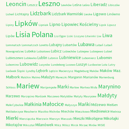
Leszno
Leoncin
Liberadz
Leszcz
Leśna
Lewków
Leśno
Libiszów
Lidzbark
Ligowo
Lidzbark Warmiński
Lichtajny
Linówno
Licheń
Lieske
Lipków
Lipno
Lipowiec Kościelny
Lipiny
Lipniak
Lipsk
Lipusz
Lisia Polana
Liwa
Lipów
Lisi Ogon
Liski
Liszyno
Litwinki
Liw
Lubawa
Lubajny
Lubartów
Lommatsch
Lommatzsch
Loretto
Lubań
Lubań
Lubicz
Lubeka
Nowogrodziec
Lubiatowo
Lubiechów
Lubiejew
Lubiejewo
Lubiel
Lubniewice
Lubomin
Lublin
Lubieszewo
Lublewko
Lubmin
Lubomierz
Lubowidz
Luszyn
Lubomino
Lucynów
Lundeborg
Lusowo
Lusławice
Luta
Lutry
Maków Maz.
Lębork
Lwówek Śląski
Lyndby
Lędzin
Macierzysz
Magdeburg
Maków
Malbork
Malużyn
Margonin
Marianów
Malchin
Malmo
Mareczki
Marienburg
Mariew
Marynino
Marki
Schloss
Marijampole
Marlow
Martwa Wisła
Małdyty
Marzewo
Marzęcino
Marózek
Maszewo
Matyldów
Matyty
Maurycew
Małocice
Małkinia
Mańki
Mdzewo
Meißen
Małe Cybulice
Małyszyn
Miedniewice
Miechów
Melibdorzyce
Mescherin
Miastko
Michrów
Mieczkowo
Mielnica
Mierki
Mikołajew
Mikołajki
Mieszki
Mierziączka
Mierzwin
Mierzyn
Mieszaki
Milanówek
Mikołajów
Miksztal
Milcz
Milicz
Mirsk
Mirzec
Mirów
MISIE