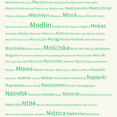
Miączyn
Mistrzewice
Miszory
Miąse
Międzyborów
Międzybór
Międzybórz
Międzyzdroje
Międzywodzie
Międzychód
Międzyleś
Międzyrzec
Międzyrzecz
Mlock
Miłomłyn
Mniszek
Miętków
Miłakowo
Miłostajki
Mlądz
Mochy
Modlin
Mokas
Modła
Mogilno
Moczyska
Moczysko
Modłki
Moeser
Mokrzyce
Mokowo
Mokrzyca
Mokobody
Mokronos
Molibdorzyce
Morliny
Morsko
Morąg
Morzyczyn
Mosina
Mostowo
Moryń
Morzeszczyn
Most Południowy
Mościska
Mostówka
Mrzeżyno
Mroczno
Mrozy
Moszczenica
Muszaki
Mrągowo
Murzynowo
Mszczonów
Muellrose
Muncheberg
Murowaniec
Myszyniec
Myszczyn
Mącice
Muszyna
Myszadła
Myślinów
Mąkoszyce
Mątyki
Mława
Nacpolsk
Mławka
Mężenin
Młochów
Młodzieszyn
Młynary
Młynki
Napierki
Nadkole
Nadole
Nakło nad Notecią
Nadarzyn
Nadma
Nakło
Naruszewo
Napiwoda
Narty
Narzym
Nasiegniewo
Narew
Nasielsk
Naterki
Nastajki
Nasierowo
Natać
Naumburg
Naunhof
Nawra
NDM
Nałęczów
Nerwik
Neubrandenburg
Neufriedland
Neu Mukran
Nidzica
Nieborów
Niechorze
Neumunster
Neutrebbin
Nicponia