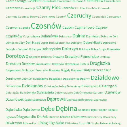
Czarne
Czarnostów
Czarna Struga
Czarne Małe
Czarnocin
Czarnolas
Czarnotrzew
Czarny Piec
Czarnowo
Czarnów
Czarnowąż
Czchów
Czechów
Czerewki
Czeruchy
Czermno
Czernice Borowe
Czernikowo
Czertyń
Czerwińsk
Czerwonak
Czosnów
Czubin
Czymanowo
Czyżew
Czerwone
Czocha
Dalnia
Cząstków
Dalanówek
Daniłowo
Częstochowa
Daleszyce
Debrzno
Delft
Den Haag
Dobre Miasto
Dembskie Góry
Depot
Derc
Dobiegniew
Dobieżyn
Dobrojewo
Dobrzyń
Dobrzyków
Dobrylas
Dobrzeń
Dobrzyca
Doktorce
Dolna Grupa
Domaniew
Dorotowo
Drawsko Pomorskie
Drawno
Dosłońce
Dołubno
Drebkau
Drogiszka
Dresden
Dreszew
Drewniaczki
Drewnów
Drezdenko
Droblin
Dudy Puszczańskie
Drogoszewo
Drohiczyn
Droszków
Drwalew
Drygały
Drążewo
Działdowo
Duninowo
Duży Dół
Dymaczewo
Dzbądzek
Dziadkowice
Dziarny
Dziekanów
Dzierzgoń
Dziecinów
Dzierzgowo
Dziekanów Leśny
Dziemiany
Dziwnów
Dzierżążnia
Dzierzgów
Dzierżoniów
Dziewierzewo
Dziećmirowice
Dziunin
Dąbrowa
Dziwnówek
Dąbie
Dąbroszyn
Dąbrowa Białostocka
Dąbrowice
Dębina
Dębe
Dąbrówno
Dąbrówka
Dębionek
Dębki
Dęblin
Dębniki
Długosiodło
Dłużek
Dłużka
Dłużniewo
Dębowo
Dłużewo
Dźwierzuty
Dźwirzuty
Elbląg
Dźwirzyno
Elgnówko
Edwardów
Elżbietów
Erurt
Ełk Szyba
Fabianki
Faborgi