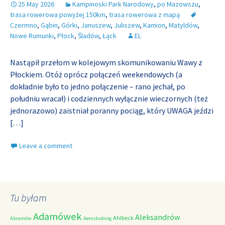
25 May 2026
Kampinoski Park Narodowy
,
po Mazowszu
,
trasa rowerowa powyżej 150km
,
trasa rowerowa z mapą
Czermno
,
Gąbin
,
Górki
,
Januszew
,
Juliszew
,
Kamion
,
Matyldów
,
Nowe Rumunki
,
Płock
,
Śladów
,
Łąck
EL
Nastąpił przełom w kolejowym skomunikowaniu Wawy z
Płockiem. Otóż oprócz połączeń weekendowych (a
dokładnie było to jedno połączenie – rano jechał, po
południu wracał) i codziennych wyłącznie wieczornych (też
jednorazowo) zaistniał poranny pociąg, który UWAGA jeździ
[…]
Leave a comment
Tu byłam
Adamówek
Aleksandrów
Ahlbeck
Abramów
Aeroskobing