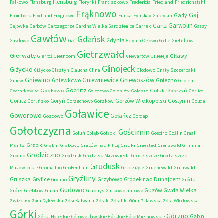
Flensburg
Falkowo
Flansburg
Florynki
Franciszkowo
Fredericia
Friedland
Friedrichstahl
Frąknowo
Gaj
Gady
Frombork
Frydland
Frygnowo
Funka
Fynshav
Gabrysin
Garwolin
Gartz
Gajówka
Garbów
Garczegorze
Gardna Wielka
Gardzienice
Garnek
Gassy
Gawłów
Gdańsk
Gdynia
Gawłowo
Gać
Gdynia Orłowo
Gidle
Giebałtów
Gietrzwałd
Gierwaty
Giławy
Gierłoż
Giethoorn
Giewartów
Gilleleje
Glinojeck
Giżycko
Giżycko Olsztyn
Glaucha
Glina
Glodowo
Gnaty Szczerbaki
Gniewino
Gniewniewice
Gniewoszów
Gniewkowo
Gniezno
Gniew
Gnoien
Goerlitz
Godkowo
Golub-Dobrzyń
Goczałkowice
Golczewo
Goleniów
Golesze
Gorlice
Gorlitz
Goryń
Gorzów Wielkopolski
Gostynin
Goruńsko
Gorzechowo
Gorzków
Gouda
Goławice
Goworowo
Gołańcz
Gozdowo
Gołdap
Gołotczyzna
Gościmin
Gołuń
Gołąb
Gołąbki
Gościno
Goźlin
Graal
Grabie
Muritz
Grabin
Grabowo
Grabów nad Pilicą
Gradki
Graested
Greifswald
Grimma
Grodziczno
Grodno
Grodzisk
Grodzisk Mazowiecki
Grodziszcze
Grodziszcze
Grudusk
Mazowieckie
Gromadno
Großenhain
Grudziądz
Gruenewald
Grunwald
Gryźliny
Gruszka
Gryfice
Grzybowo
Gródek nad Dunajcem
Gryfino
Gródki
Gudowo
Guzów
Gwda Wielka
Grójec
Grębków
Gubin
Guronys
Gutkowo
Gutowo
Gwizdały
Góra Dylewska
Góra Kalwaria
Górale
Góraliki
Góra Puławska
Góra Włodowska
Górki
Górzno
Gąbin
Górki Noteckie
Górowo Iławskie
Górskie
Góry Miechowskie