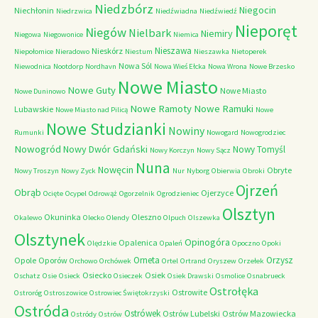
Niedzbórz
Niegocin
Niechłonin
Niedrzwica
Niedźwiadna
Niedźwiedź
Nieporęt
Niegów
Nielbark
Niemiry
Niegowa
Niegowonice
Niemica
Nieszawa
Nieskórz
Niepołomice
Nieradowo
Niestum
Nieszawka
Nietoperek
Nowa Sól
Niewodnica
Nootdorp
Nordhavn
Nowa Wieś Ełcka
Nowa Wrona
Nowe Brzesko
Nowe Miasto
Nowe Guty
Nowe Miasto
Nowe Duninowo
Nowe Ramoty
Nowe Ramuki
Lubawskie
Nowe Miasto nad Pilicą
Nowe
Nowe Studzianki
Nowiny
Rumunki
Nowogard
Nowogrodziec
Nowogród
Nowy Dwór Gdański
Nowy Tomyśl
Nowy Korczyn
Nowy Sącz
Nuna
Nowęcin
Obryte
Nowy Troszyn
Nowy Zyck
Nur
Nyborg
Obierwia
Obroki
Ojrzeń
Obrąb
Ojerzyce
Ocięte
Ocypel
Odrowąż
Ogorzelnik
Ogrodzieniec
Olsztyn
Okuninka
Oleszno
Okalewo
Olecko
Olendy
Olpuch
Olszewka
Olsztynek
Opinogóra
Opalenica
Olędzkie
Opaleń
Opoczno
Opoki
Orneta
Orzysz
Opole
Oporów
Orchowo
Orchówek
Ortel
Ortrand
Oryszew
Orzełek
Osiecko
Osiek
Oschatz
Osie
Osieck
Osieczek
Osiek Drawski
Osmolice
Osnabrueck
Ostrołęka
Ostrowite
Ostroróg
Ostroszowice
Ostrowiec Świętokrzyski
Ostróda
Ostrówek
Ostrów Lubelski
Ostrów Mazowiecka
Ostródy
Ostrów