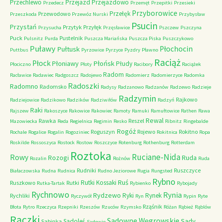
Przechlewo
Przejazd
Przejazdowo
Przedecz
Przemęt
Przepitki
Przesieki
Przyborowice
Przełęk
Przewodowo
Przeszkoda
Przewóz Nurski
Przybysław
Psucin
Przystań
Przytyk
Przyłęk
Przysucha
Przęsławice
Pszczew
Pszczyna
Puck
Pustelnik
Pulsnitz
Purda
Puszcza Mariańska
Puszcza Piska
Puszczykowo
Puławy
Pułtusk
Płochocin
Puttbus
Pyrzowice
Pyrzyce
Pyzdry
Pławno
Raciąż
Płock
Płońsk
Płoniawy
Płudy
Płociczno
Płoty
Racibory
Raciążek
Radom
Racławice
Radawiec
Radgoszcz
Radojewo
Radomierz
Radomierzyce
Radomka
Radoszki
Radomno
Radomsko
Radysy
Radzanowo
Radzanów
Radzewo
Radzieje
Radzymin
Rajkowo
Radziejowice
Radzikowo
Radzików
Radziwiłów
Radzyń
Raki
Rajszew
Rakoszyce
Rakowice
Rakowiec
Ramoty
Ramuki
Ramułtowice
Rathen
Rawa
Rewal
Rawka
Reszel
Mazowiecka
Reda
Regielnica
Regimin
Resko
Ribnitz
Ringebalde
Rogóż
Roguszyn
Rojewo
Rokitno
Rochale
Rogalice
Rogalin
Rogoziniec
Rokitnica
Ropa
Roskilde
Rossoszyca
Rostock
Rostow
Roszczyce
Rotenburg
Rothenburg
Rotterdam
Roztoka
Ruciane-Nida
Rowy
Rozogi
Ruda
Rozalin
Rożnów
Ruda
Rudniki
Ruszczyce
Białaczowska
Rudna
Rudnica
Rudno Jeziorowe
Rugia
Rungsted
Rybno
Ruś
Rutki Kossaki
Ruszkowo
Rutki
Rutka-Tartak
Rybienko
Rybojady
Rychnowo
Rynia
Rydzewo
Ryki
Rynek
Rychliki
Ryczywół
Ryn
Rypin
Ryte
Rząśnik
Błota
Rytro
Rzeczyca
Rzepniki
Rzeszów
Rzuców
Rzymsko
Różan
Rąbież
Rąblów
Rączki
Sadowne Węgrowskie
Sady
Sadoleś
Sabinka
Sadowie