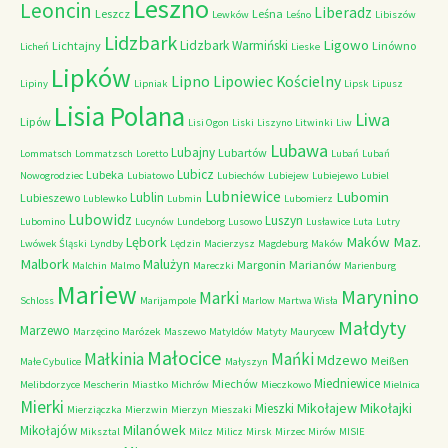
Leszno
Leoncin
Liberadz
Leszcz
Leśna
Lewków
Leśno
Libiszów
Lidzbark
Ligowo
Lidzbark Warmiński
Lichtajny
Linówno
Licheń
Lieske
Lipków
Lipno
Lipowiec Kościelny
Lipiny
Lipniak
Lipsk
Lipusz
Lisia Polana
Liwa
Lipów
Lisi Ogon
Liski
Liszyno
Litwinki
Liw
Lubawa
Lubajny
Lubartów
Lommatsch
Lommatzsch
Loretto
Lubań
Lubań
Lubicz
Lubeka
Nowogrodziec
Lubiatowo
Lubiechów
Lubiejew
Lubiejewo
Lubiel
Lubniewice
Lubomin
Lublin
Lubieszewo
Lublewko
Lubmin
Lubomierz
Lubowidz
Luszyn
Lubomino
Lucynów
Lundeborg
Lusowo
Lusławice
Luta
Lutry
Maków Maz.
Lębork
Lwówek Śląski
Lyndby
Lędzin
Macierzysz
Magdeburg
Maków
Malbork
Malużyn
Margonin
Marianów
Malchin
Malmo
Mareczki
Marienburg
Mariew
Marynino
Marki
Schloss
Marijampole
Marlow
Martwa Wisła
Małdyty
Marzewo
Marzęcino
Marózek
Maszewo
Matyldów
Matyty
Maurycew
Małocice
Małkinia
Mańki
Mdzewo
Meißen
Małe Cybulice
Małyszyn
Miedniewice
Miechów
Melibdorzyce
Mescherin
Miastko
Michrów
Mieczkowo
Mielnica
Mierki
Mikołajew
Mikołajki
Mieszki
Mierziączka
Mierzwin
Mierzyn
Mieszaki
Milanówek
Mikołajów
Miksztal
Milcz
Milicz
Mirsk
Mirzec
Mirów
MISIE