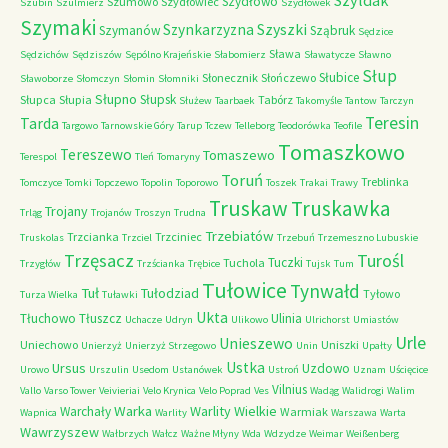
Szyldak
Szydłowo
Szumowo
Szydłowiec
Szubin
Szulmierz
Szydłówek
Szymaki
Szyszki
Szynkarzyzna
Szymanów
Sząbruk
Sędzice
Sława
Sędzichów
Sędziszów
Sępólno Krajeńskie
Słabomierz
Sławatycze
Sławno
Słup
Słubice
Słonecznik
Słończewo
Sławoborze
Słomczyn
Słomin
Słomniki
Słupno
Słupsk
Słupca
Słupia
Tabórz
Służew
Taarbaek
Takomyśle
Tantow
Tarczyn
Teresin
Tarda
Targowo
Tarnowskie Góry
Tarup
Tczew
Telleborg
Teodorówka
Teofile
Tomaszkowo
Tereszewo
Tomaszewo
Terespol
Tleń
Tomaryny
Toruń
Treblinka
Tomczyce
Tomki
Topczewo
Topolin
Toporowo
Toszek
Trakai
Trawy
Truskaw
Truskawka
Trojany
Trląg
Trojanów
Troszyn
Trudna
Trzebiatów
Trzcianka
Trzciniec
Truskolas
Trzciel
Trzebuń
Trzemeszno Lubuskie
Trzęsacz
Turośl
Tuczki
Tuchola
Trzygłów
Trzścianka
Trębice
Tujsk
Tum
Tułowice
Tynwałd
Tuł
Tułodziad
Tyłowo
Turza Wielka
Tuławki
Ukta
Tłuchowo
Tłuszcz
Ulinia
Uchacze
Udryn
Ulikowo
Ulrichorst
Umiastów
Urle
Unieszewo
Uniechowo
Uniszki
Unierzyż
Unierzyż Strzegowo
Unin
Upałty
Ustka
Ursus
Uzdowo
Urowo
Urszulin
Usedom
Ustanówek
Ustroń
Uznam
Uścięcice
Vilnius
Vallo
Varso Tower
Veivieriai
Velo Krynica
Velo Poprad
Ves
Wadąg
Walidrogi
Walim
Warka
Warlity Wielkie
Warchały
Warmiak
Wapnica
Warlity
Warszawa
Warta
Wawrzyszew
Wałbrzych
Wałcz
Ważne Młyny
Wda
Wdzydze
Weimar
Weißenberg