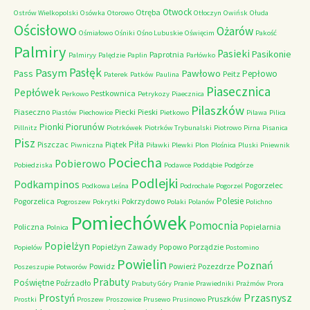
Otwock
Otręba
Ostrów Wielkopolski
Osówka
Otorowo
Otłoczyn
Owińsk
Ołuda
Ościsłowo
Ożarów
Ośmiałowo
Ośniki
Ośno Lubuskie
Oświęcim
Pakość
Palmiry
Pasieki
Pasikonie
Paprotnia
Palmiryy
Palędzie
Paplin
Parłówko
Pasłęk
Pasym
Pawłowo
Pass
Pepłowo
Peitz
Paterek
Patków
Paulina
Piasecznica
Pepłówek
Pestkownica
Perkowo
Petrykozy
Piaecznica
Pilaszków
Piaseczno
Piecki
Pieski
Piastów
Piechowice
Pietkowo
Pilawa
Pilica
Piorunów
Pionki
Pillnitz
Piotrkówek
Piotrków Trybunalski
Piotrowo
Pirna
Pisanica
Pisz
Piła
Piszczac
Piątek
Piwniczna
Piławki
Plewki
Plon
Plośnica
Pluski
Pniewnik
Pociecha
Pobierowo
Pobiedziska
Podawce
Poddąbie
Podgórze
Podlejki
Podkampinos
Pogorzelec
Podkowa Leśna
Podrochale
Pogorzel
Polesie
Pogorzelica
Pokrzydowo
Pogroszew
Pokrytki
Polaki
Polanów
Polichno
Pomiechówek
Pomocnia
Policzna
Popielarnia
Polnica
Popielżyn
Popielżyn Zawady
Popowo
Porządzie
Popielów
Postomino
Powielin
Poznań
Powidz
Powierż
Pozezdrze
Poszeszupie
Potworów
Prabuty
Poświętne
Poźrzadło
Prabuty Góry
Pranie
Prawiedniki
Prażmów
Prora
Przasnysz
Prostyń
Pruszków
Prostki
Proszew
Proszowice
Prusewo
Prusinowo