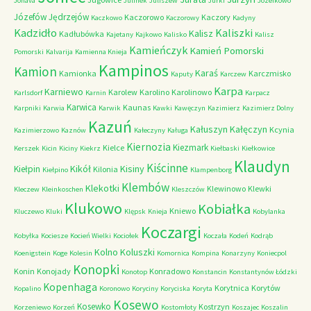
Jonava
Julinek
Juliszew
Jurki
Józefkowo
Józefów
Jędrzejów
Kaczorowo
Kaczory
Kaczkowo
Kaczorowy
Kadyny
Kadzidło
Kaliszki
Kalisz
Kadłubówka
Kajetany
Kajkowo
Kalisko
Kalisz
Kamieńczyk
Kamień Pomorski
Pomorski
Kalvarija
Kamienna Knieja
Kampinos
Kamion
Karaś
Kamionka
Karczmisko
Kaputy
Karczew
Karpa
Karniewo
Karolew
Karolino
Karolinowo
Karlsdorf
Karnin
Karpacz
Karwica
Kaunas
Karpniki
Karwia
Karwik
Kawki
Kawęczyn
Kazimierz
Kazimierz Dolny
Kazuń
Kałuszyn
Kałęczyn
Kcynia
Kazimierzowo
Kaznów
Kałeczyny
Kaługa
Kiernozia
Kiezmark
Kielce
Kerszek
Kicin
Kiciny
Kiekrz
Kiełbaski
Kiełkowice
Klaudyn
Kiścinne
Kikół
Kisiny
Kiełpin
Kilonia
Kiełpino
Klampenborg
Klembów
Klekotki
Klewinowo
Klewki
Kleczew
Kleinkoschen
Kleszczów
Klukowo
Kobiałka
Kniewo
Kluczewo
Kluki
Klępsk
Knieja
Kobylanka
Koczargi
Kobyłka
Kociesze
Kocień Wielki
Kociołek
Koczała
Kodeń
Kodrąb
Kolno
Koluszki
Koenigstein
Koge
Kolesin
Komornica
Kompina
Konarzyny
Koniecpol
Konopki
Konin
Konojady
Konradowo
Konotop
Konstancin
Konstantynów Łódzki
Kopenhaga
Korytnica
Korytów
Kopalino
Koronowo
Koryciny
Koryciska
Koryta
Kosewo
Kosewko
Kostrzyn
Korzeniewo
Korzeń
Kostomłoty
Koszajec
Koszalin