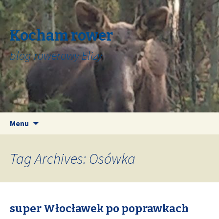
Kocham rower
blog rowerowy Elizy
Skip
Search
Menu
to
for:
content
Tag Archives: Osówka
super Włocławek po poprawkach