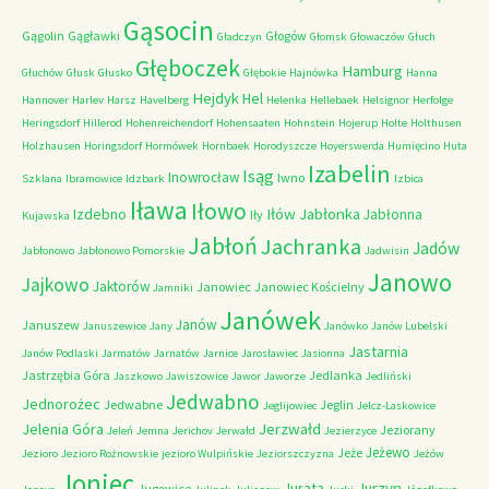
Gąsocin
Gągolin
Gągławki
Głogów
Gładczyn
Głomsk
Głowaczów
Głuch
Głęboczek
Hamburg
Głuchów
Głusk
Głusko
Głębokie
Hajnówka
Hanna
Hejdyk
Hel
Hannover
Harlev
Harsz
Havelberg
Helenka
Hellebaek
Helsignor
Herfolge
Heringsdorf
Hillerod
Hohenreichendorf
Hohensaaten
Hohnstein
Hojerup
Holte
Holthusen
Holzhausen
Horingsdorf
Hormówek
Hornbaek
Horodyszcze
Hoyerswerda
Humięcino
Huta
Izabelin
Isąg
Inowrocław
Iwno
Szklana
Ibramowice
Idzbark
Izbica
Iława
Iłowo
Iłów
Jabłonka
Izdebno
Jabłonna
Iły
Kujawska
Jabłoń
Jachranka
Jadów
Jabłonowo
Jabłonowo Pomorskie
Jadwisin
Janowo
Jajkowo
Jaktorów
Janowiec
Janowiec Kościelny
Jamniki
Janówek
Janów
Januszew
Januszewice
Jany
Janówko
Janów Lubelski
Jastarnia
Janów Podlaski
Jarmatów
Jarnatów
Jarnice
Jarosławiec
Jasionna
Jastrzębia Góra
Jedlanka
Jaszkowo
Jawiszowice
Jawor
Jaworze
Jedliński
Jedwabno
Jednorożec
Jedwabne
Jeglin
Jeglijowiec
Jelcz-Laskowice
Jerzwałd
Jelenia Góra
Jeziorany
Jeleń
Jemna
Jerichov
Jerwałd
Jezierzyce
Jeżewo
Jeże
Jezioro
Jezioro Rożnowskie
jezioro Wulpińskie
Jeziorszczyzna
Jeżów
Joniec
Jurzyn
Jurata
Jugowice