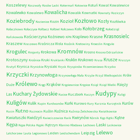
Koszelewy
Kotuń
Kowal
Kowalewice
Koszwały
Kosów Lacki
Kotermań
Kotowice
Kowalicha
Kowalewko
Kowalewo
Kowalik
Kownatki
Kownaty
Koziczyn
Kozłowo
Koziebrody
Kozioł
Kozły
Kozin
Kozłówka
Kozienice
Kołobrzeg
Koło
Kołaczkowo
Kołaczyce
Kołbacz
Kołbiel
Kołczewo
Kołodziąż
Krasnosielc
Kościerzyna
Krasne
Koźniewo
Kraplewo
Końskowola
KPN
Kraszew
Kraśnicza Wola
Kraszewo
Kraśnik
Kretowiny
Kroeslin
Krogule
Kromnów
Krogulec
Krokowa
Krosno
Krojanty
Krosno Odrzańskie
Krusze
Krotoszyny
Kruklin
Krukowo
Kruki
Krośnice
Kruklanki
Krusa
Kruszyn
Krynica
Krysiaki
Krutyń
Krynickie
Krysk
Kryspinów
Krzemieniewo
Krzycko
Krzyczki
Krzynowłoga
Króle
Krzynowłoga Mała
Krzyże
Krzyż Wielkopolski
Królewo
Krąków
Księży
Duże
Krągi
Krąpiewnice
Krępice
Książ
Książ Wielki
Kudypy
Kuchary Żydowskie
Las
Kuczbork
Kucice
Kuczyn
Kuligi
Kuligów
Kulik
Kurki
Kurów
Kurowo
Kupin
Kurdwanów
Kury
Kurznia
Kurzętnik
Kutno
Kuźnica
Kuślin
Kusin
Kuznocin
Kuźnica Żelichowska
Kwiatkowice
Kwiatuszki
Kwidzyń
Kwirynów
Kątne
Kwieciszowice
Kwik
Kórnik
Kąp
Kątki
Kępa
Laski
Kętrzyn
Kępa Polska
Kępki
Kłanino
Kłodawa
Lachowo
Laskowice
Lelewo
Leipzig
Leiden
Latchorzew
Lauta
Legionowo
Leidschendam