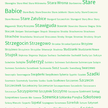
Stare
Stara Wrona
Sławogóra
Stara Wieś
Stara Wiśniewka
Starbienino
Babice
Stare Budy
Stare Drawsko
Stare Jabłonki
Stare Juchy
Stare Osieczno
Stare Załubice
Stare Worowo
Stargard Szczeciński
Starogard
Stary Brus
Stary
Stawiguda
Stary Kraszew
Stawiski
Bógpomóż
Stawisko
Stawno
Stegna
Stilo
Stoczek
Stolpen
Stolzenhagen
Stopsk
Stowęcino
Strabla
Strachomino
Strachowo
Strachów
Strachówka
Stralsund
Straszewo
Stroby
Strojec
Stromiec
Strubiny
Strych
Strzegocin
Strzegowo
Strzyżew
Strzelce
Strzelce Opolskie
Studzianki
Strzyżewo
Studzianki Nowe
Strzyżmin
Strzyżów
Sttenwijk
Studnica
Stupsk
Stęknica
Stępnica
Stężyca
Suchacz
Suchedniów
Suchodół
Suchy Las
Sufczyn
Sulerzyż
Sulejów
Sulechów
Sulibórz
Sulinowo
Sulisławice
Sulmierzyce
Sulęcin
Susz
Swarzewo
Sumowo
Sumówko
Suradówek
Suskowola
Suwałki
Svendborg
Szadki
Swąderki
Swędkowo
Syberia
Swarzędz
Swornegacie
Sypitki
Szadek
Szczecin
Szałkowo
Szczaniec
Szamocin
Szamotuły
Szarlota
Szałas
Szałe
Szczecinek
Szczekociny
Szczenurze
Szczepankowo
Szcześniki
Szczuczarz
Szczypiorno
Szczytno
Szczytniki
Szelment
Szeląg
Szczuczyn
Szczęsne
Szkotowo
Szewnica
Szklarska Poręba
Szepietowo
Szeroki Bór
Szewce
Szreńsk
Szpetal
Sztynort
Szlasy Mieszki
Szparki
Szpiegowo
Szramowo
Sztum