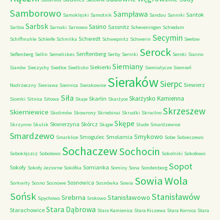
Samborowo
Sampława
Santok
Samoklęski
Samotnik
Sandau
Sanniki
Sarbsk
Sasino
Sassnitz
Sarbia
Sarnaki
Sarnowo
Scheveningen
Schiedam
Secymin
Schwedt
Schiffmuhle
Schleife
Schmilka
Schwepnitz
Schwerin
Seelow
Serock
Senftenberg
Seftenberg
Sellin
Semeliskes
Serby
Serniki
Seroki
Sianno
Siemiany
Siekierki
Sianów
Sieczychy
Siedlce
Siedlisko
Siemiatycze
Siemień
Sieraków
Sierpc
Siewierz
Nadrzeczny
Sieniawa
Siennica
Sierakowice
Siła
Skarżysko Kamienna
Skarlin
Siomki
Sitnica
Sitowa
Skaje
Skarżyce
Skrzeszew
Skierniewice
Skolimów
Skowrony
Skriebinai
Skrudki
Skrwilno
Skępe
Skwierzyna
Skórcz
Skrzynno
Skulsk
Skąpe
Slude
Smardzewice
Smardzewo
Smykowo
Smogulec
Smolarnia
Smarklice
Sobe
Sobieszewo
Sochaczew
Sochocin
Soboklęszcz
Sobolewo
Sokolniki
Sokołowo
Sopot
Sokoły
Somianka
Sokoły Jeziorne
Sokółka
Sominy
Sona
Sondenborg
Sowia Wola
Sosnowica
Sorkwity
Sosno
Sosnowe
Sosnówka
Sowia
Sońsk
Stanisławów
Srebrna
Stanisławowo
Spychowo
Srokowo
Stara Dąbrowa
Starachowice
Stara Kamienica
Stara Kiszewa
Stara Kornica
Stara