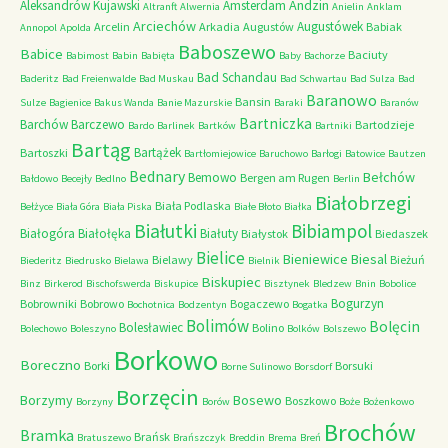
Andzin
Aleksandrów Kujawski
Amsterdam
Altranft
Alwernia
Anielin
Anklam
Arciechów
Augustówek
Arcelin
Arkadia
Augustów
Babiak
Annopol
Apolda
Baboszewo
Babice
Baciuty
Babimost
Babin
Babięta
Baby
Bachorze
Bad Schandau
Baderitz
Bad Freienwalde
Bad Muskau
Bad Schwartau
Bad Sulza
Bad
Baranowo
Bansin
Sulze
Bagienice
Bakus Wanda
Banie Mazurskie
Baraki
Baranów
Bartniczka
Barchów
Barczewo
Bartodzieje
Bardo
Barlinek
Bartków
Bartniki
Bartąg
Bartążek
Bartoszki
Bartłomiejowice
Baruchowo
Barłogi
Batowice
Bautzen
Bednary
Bełchów
Bemowo
Bergen am Rugen
Bałdowo
Becejły
Bedlno
Berlin
Białobrzegi
Biała Podlaska
Bełżyce
Biała Góra
Biała Piska
Białe Błoto
Białka
Białutki
Bibiampol
Białogóra
Białołęka
Białuty
Białystok
Biedaszek
Bielice
Bieniewice
Biesal
Bielawy
Bieżuń
Biederitz
Biedrusko
Bielawa
Bielnik
Biskupiec
Binz
Birkerod
Bischofswerda
Biskupice
Bisztynek
Bledzew
Bnin
Bobolice
Bogurzyn
Bobrowniki
Bobrowo
Bogaczewo
Bochotnica
Bodzentyn
Bogatka
Bolimów
Bolęcin
Bolesławiec
Bolino
Bolechowo
Boleszyno
Bolków
Bolszewo
Borkowo
Boreczno
Borki
Borsuki
Borne Sulinowo
Borsdorf
Borzęcin
Borzymy
Bosewo
Boszkowo
Borzyny
Borów
Boże
Bożenkowo
Brochów
Bramka
Brańsk
Bratuszewo
Brańszczyk
Breddin
Brema
Breń