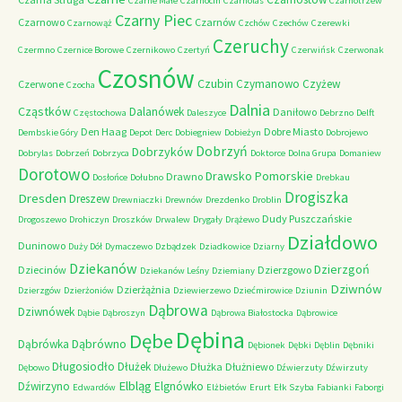
Czarne Małe
Czarnocin
Czarnolas
Czarnotrzew
Czarny Piec
Czarnowo
Czarnów
Czarnowąż
Czchów
Czechów
Czerewki
Czeruchy
Czermno
Czernice Borowe
Czernikowo
Czertyń
Czerwińsk
Czerwonak
Czosnów
Czubin
Czymanowo
Czyżew
Czerwone
Czocha
Dalnia
Cząstków
Dalanówek
Daniłowo
Częstochowa
Daleszyce
Debrzno
Delft
Den Haag
Dobre Miasto
Dembskie Góry
Depot
Derc
Dobiegniew
Dobieżyn
Dobrojewo
Dobrzyń
Dobrzyków
Dobrylas
Dobrzeń
Dobrzyca
Doktorce
Dolna Grupa
Domaniew
Dorotowo
Drawsko Pomorskie
Drawno
Dosłońce
Dołubno
Drebkau
Drogiszka
Dresden
Dreszew
Drewniaczki
Drewnów
Drezdenko
Droblin
Dudy Puszczańskie
Drogoszewo
Drohiczyn
Droszków
Drwalew
Drygały
Drążewo
Działdowo
Duninowo
Duży Dół
Dymaczewo
Dzbądzek
Dziadkowice
Dziarny
Dziekanów
Dzierzgoń
Dziecinów
Dzierzgowo
Dziekanów Leśny
Dziemiany
Dziwnów
Dzierżążnia
Dzierzgów
Dzierżoniów
Dziewierzewo
Dziećmirowice
Dziunin
Dąbrowa
Dziwnówek
Dąbie
Dąbroszyn
Dąbrowa Białostocka
Dąbrowice
Dębina
Dębe
Dąbrówno
Dąbrówka
Dębionek
Dębki
Dęblin
Dębniki
Długosiodło
Dłużek
Dłużka
Dłużniewo
Dębowo
Dłużewo
Dźwierzuty
Dźwirzuty
Elbląg
Dźwirzyno
Elgnówko
Edwardów
Elżbietów
Erurt
Ełk Szyba
Fabianki
Faborgi