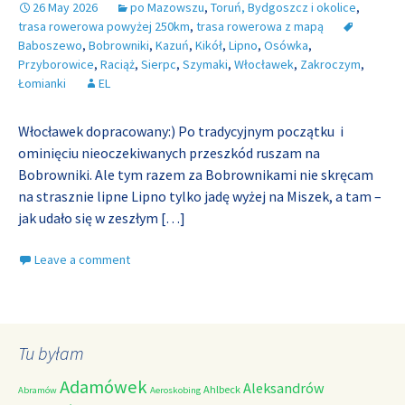
26 May 2026
po Mazowszu
,
Toruń, Bydgoszcz i okolice
,
trasa rowerowa powyżej 250km
,
trasa rowerowa z mapą
Baboszewo
,
Bobrowniki
,
Kazuń
,
Kikół
,
Lipno
,
Osówka
,
Przyborowice
,
Raciąż
,
Sierpc
,
Szymaki
,
Włocławek
,
Zakroczym
,
Łomianki
EL
Włocławek dopracowany:) Po tradycyjnym początku i
ominięciu nieoczekiwanych przeszkód ruszam na
Bobrowniki. Ale tym razem za Bobrownikami nie skręcam
na strasznie lipne Lipno tylko jadę wyżej na Miszek, a tam –
jak udało się w zeszłym
[…]
Leave a comment
Tu byłam
Adamówek
Aleksandrów
Ahlbeck
Abramów
Aeroskobing