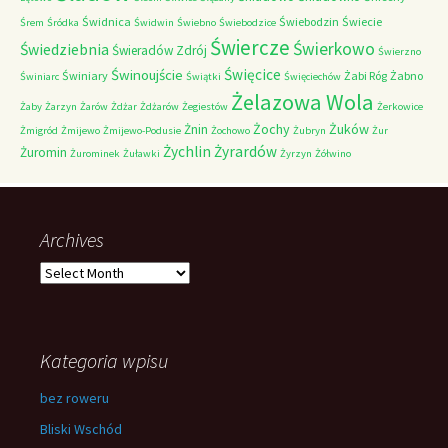
Świdnica
Świebodzin
Świecie
Śrem
Śródka
Świdwin
Świebno
Świebodzice
Świercze
Świerkowo
Świedziebnia
Świeradów Zdrój
Świerzno
Świnoujście
Święcice
Świniary
Żabi Róg
Żabno
Świniarc
Świątki
Święciechów
Żelazowa Wola
Żaby
Żarzyn
Żarów
Żdżar
Żdżarów
Żegiestów
Żerkowice
Żochy
Żuków
Żnin
Żmigród
Żmijewo
Żmijewo-Podusie
Żochowo
Żubryn
Żur
Żychlin
Żyrardów
Żuromin
Żurominek
Żuławki
Żyrzyn
Żółwino
Archives
Archives
Kategoria wpisu
bez roweru
Bliski Wschód