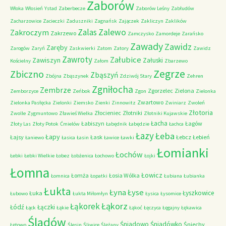
Zaborów
Włoka
Włosień
Ystad
Zaberbecze
Zaborów Leśny
Zabłudów
Zacharzowice
Zacieczki
Zaduszniki
Zagnańsk
Zajączek
Zakliczyn
Zaklików
Zalas
Zalewo
Zakroczym
Zakrzewo
Zamczysko
Zamordeje
Zarańsko
Zawady
Zawidz
Zaręby
Zarogów
Zaryń
Zaskwierki
Zatom
Zatory
Zawidz
Zawroty
Załubice
Zawiszyn
Załuski
Kościelny
Załom
Zbarzewo
Zegrze
Zbiczno
Zbąszyń
Zbójna
Zbąszynek
Zdziwój Stary
Zehren
Zgniłocha
Zembrze
Zgorzelec
Zielona
Zemborzyce
Zeńbok
Zgon
Zielonka
Zwartowo
Zielonka Pasłęcka
Zielonki
Ziemsko
Zienki
Zinnowitz
Zwiniarz
Zwoleń
Złotoria
Złocieniec
Złotniki
Zwolle
Zygmuntowo
Zławieś Wielka
Złotniki Kujawskie
Łacha
Łabiszyn
Łagów
Złoty Las
Złoty Potok
Ćmielów
Łabędnik
Łabędzie
Łachca
Łazy
Łeba
Łapy
Łajsy
Łask
Łebcz
Łebień
Łaniewo
Łasica
Łasin
Ławice
Ławki
Łomianki
Łochów
Łebki
Łebki Wielkie
Łobez
Łobżenica
Łochowo
Łojki
Łomna
Łowicz
Łomża
Łosia Wólka
Łomnica
Łopatki
Łubiana
Łubianka
Łukta
Łyna
Łyse
Łyszkowice
Łuka
Łubowo
Łukta Miłomłyn
Łysica
Łysomice
Łąkorz
Łąkorek
Łódź
Łączki
Łąck
Łąkie
Łąkoć
Łęczyca
Łęgajny
Łękawica
Śladów
Śniadowo
Śniadówko
Śniechy
Łętowo
Ślesin
Śliwice
Ślężany