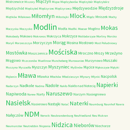
Miączyn
Mistrzewice
Miszory
Miąse
Międzyborów
Międzybór
Międzybórz
Międzyzdroje
Międzywodzie
Międzychód
Międzyleś
Międzyrzec
Międzyrzecz
Mlock
Miłomłyn
Mniszek
Miętków
Miłakowo
Miłostajki
Mlądz
Mochy
Modlin
Mokas
Modła
Mogilno
Moczyska
Moczysko
Modłki
Moeser
Mokrzyce
Mokowo
Mokrzyca
Mokobody
Mokronos
Molibdorzyce
Morliny
Morsko
Morąg
Morzyczyn
Mosina
Mostowo
Moryń
Morzeszczyn
Most Południowy
Mościska
Mostówka
Mrzeżyno
Mroczno
Mrozy
Moszczenica
Muszaki
Mrągowo
Murzynowo
Mszczonów
Muellrose
Muncheberg
Murowaniec
Myszyniec
Myszczyn
Mącice
Muszyna
Myszadła
Myślinów
Mąkoszyce
Mątyki
Mława
Nacpolsk
Mławka
Mężenin
Młochów
Młodzieszyn
Młynary
Młynki
Napierki
Nadkole
Nadole
Nakło nad Notecią
Nadarzyn
Nadma
Nakło
Naruszewo
Napiwoda
Narty
Narzym
Nasiegniewo
Narew
Nasielsk
Naterki
Nastajki
Nasierowo
Natać
Naumburg
Naunhof
Nawra
NDM
Nałęczów
Nerwik
Neubrandenburg
Neufriedland
Neu Mukran
Nidzica
Nieborów
Niechorze
Neumunster
Neutrebbin
Nicponia