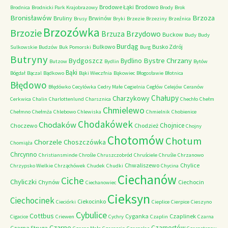
Brodowe Łąki
Brodowo
Brodnica
Brodnicki Park Krajobrazowy
Brody
Brok
Bronisławów
Brzoza
Bruliny
Brwinów
Brusy
Bryki
Brzezie
Brzeziny
Brzeźnica
Brzozówka
Brzozie
Brzydowo
Brzuza
Buckow
Budy
Budy
Burdąg
Bulkowo
Busko Zdrój
Sulkowskie
Budzów
Buk Pomorski
Burg
Butryny
Bystre Chrzany
Bydgoszcz
Bydlino
Butzow
Bydlin
Bytów
Bąki
Bógdał
Bączal
Bądkowo
Bąki Wieczfnia
Bąkowiec
Błogosławie
Błotnica
Błędowo
Błędówko
Cecylówka
Cedry Małe
Cegielnia
Cegłów
Celejów
Ceranów
Chałupy
Charzykowy
Cerkwica
Chalin
Charlottenlund
Charsznica
Chechło
Chełm
Chmielewo
Chełmno
Chełmża
Chlebowo
Chlewiska
Chmielnik
Chobienice
Chodakówek
Chodaków
Chojnice
Choczewo
Chodzież
Chojny
Chotomów
Chotum
Chorzele
Choszczówka
Chomiąża
Chrcynno
Christiansminde
Chrośle
Chruszczobród
Chruściele
Chruśle
Chrzanowo
Chwaliszewo
Chylice
Chrzypsko Wielkie
Chrząchówek
Chudek
Chudki
Chycina
Ciechanów
Ciche
Chyliczki
Chynów
Ciechocin
Ciechanowiec
Cieksyn
Ciechocinek
Ciekocinko
Cieciórki
Cieplice
Cierpice
Cieszyno
Cybulice
Cottbus
Cyganka
Czaplinek
Cigacice
Criewen
Cychry
Czaplin
Czarna
Czarne
Czarnostów
Czarna Struga