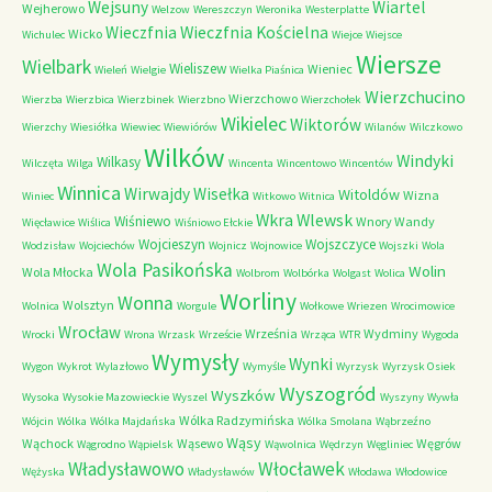
Wejsuny
Wiartel
Wejherowo
Welzow
Wereszczyn
Weronika
Westerplatte
Wieczfnia Kościelna
Wieczfnia
Wicko
Wichulec
Wiejce
Wiejsce
Wiersze
Wielbark
Wieliszew
Wieniec
Wieleń
Wielgie
Wielka Piaśnica
Wierzchucino
Wierzchowo
Wierzba
Wierzbica
Wierzbinek
Wierzbno
Wierzchołek
Wikielec
Wiktorów
Wierzchy
Wiesiółka
Wiewiec
Wiewiórów
Wilanów
Wilczkowo
Wilków
Windyki
Wilkasy
Wilczęta
Wilga
Wincenta
Wincentowo
Wincentów
Winnica
Wirwajdy
Wisełka
Witoldów
Wizna
Winiec
Witkowo
Witnica
Wkra
Wlewsk
Wiśniewo
Wnory Wandy
Więcławice
Wiślica
Wiśniowo Ełckie
Wojcieszyn
Wojszczyce
Wodzisław
Wojciechów
Wojnicz
Wojnowice
Wojszki
Wola
Wola Pasikońska
Wolin
Wola Młocka
Wolbrom
Wolbórka
Wolgast
Wolica
Worliny
Wonna
Wolsztyn
Wolnica
Worgule
Wołkowe
Wriezen
Wrocimowice
Wrocław
Września
Wydminy
Wrocki
Wrona
Wrzask
Wrzeście
Wrząca
WTR
Wygoda
Wymysły
Wynki
Wygon
Wykrot
Wylazłowo
Wymyśle
Wyrzysk
Wyrzysk Osiek
Wyszogród
Wyszków
Wysoka
Wysokie Mazowieckie
Wyszel
Wyszyny
Wywła
Wólka Radzymińska
Wójcin
Wólka
Wólka Majdańska
Wólka Smolana
Wąbrzeźno
Wąsy
Wąchock
Wąsewo
Węgrów
Wągrodno
Wąpielsk
Wąwolnica
Wędrzyn
Węgliniec
Władysławowo
Włocławek
Wężyska
Władysławów
Włodawa
Włodowice