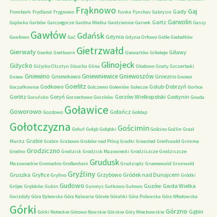
Frąknowo
Gaj
Gady
Frombork
Frydland
Frygnowo
Funka
Fynshav
Gabrysin
Garwolin
Gartz
Gajówka
Garbów
Garczegorze
Gardna Wielka
Gardzienice
Garnek
Gassy
Gawłów
Gdańsk
Gdynia
Gawłowo
Gać
Gdynia Orłowo
Gidle
Giebałtów
Gietrzwałd
Gierwaty
Giławy
Gierłoż
Giethoorn
Giewartów
Gilleleje
Glinojeck
Giżycko
Giżycko Olsztyn
Glaucha
Glina
Glodowo
Gnaty Szczerbaki
Gniewino
Gniewniewice
Gniewoszów
Gniewkowo
Gniezno
Gniew
Gnoien
Goerlitz
Godkowo
Golub-Dobrzyń
Goczałkowice
Golczewo
Goleniów
Golesze
Gorlice
Gorlitz
Goryń
Gorzów Wielkopolski
Gostynin
Goruńsko
Gorzechowo
Gorzków
Gouda
Goławice
Goworowo
Gołańcz
Gozdowo
Gołdap
Gołotczyzna
Gościmin
Gołuń
Gołąb
Gołąbki
Gościno
Goźlin
Graal
Grabie
Muritz
Grabin
Grabowo
Grabów nad Pilicą
Gradki
Graested
Greifswald
Grimma
Grodziczno
Grodno
Grodzisk
Grodzisk Mazowiecki
Grodziszcze
Grodziszcze
Grudusk
Mazowieckie
Gromadno
Großenhain
Grudziądz
Gruenewald
Grunwald
Gryźliny
Gruszka
Gryfice
Grzybowo
Gródek nad Dunajcem
Gryfino
Gródki
Gudowo
Guzów
Gwda Wielka
Grójec
Grębków
Gubin
Guronys
Gutkowo
Gutowo
Gwizdały
Góra Dylewska
Góra Kalwaria
Górale
Góraliki
Góra Puławska
Góra Włodowska
Górki
Górzno
Gąbin
Górki Noteckie
Górowo Iławskie
Górskie
Góry Miechowskie