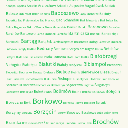
Arciechów
Augustówek
Arcelin
Arkadia
Augustów
Babiak
Annopol
Apolda
Baboszewo
Babice
Baciuty
Babimost
Babin
Babięta
Baby
Bachorze
Bad Schandau
Baderitz
Bad Freienwalde
Bad Muskau
Bad Schwartau
Bad Sulza
Bad
Baranowo
Bansin
Sulze
Bagienice
Bakus Wanda
Banie Mazurskie
Baraki
Baranów
Bartniczka
Barchów
Barczewo
Bartodzieje
Bardo
Barlinek
Bartków
Bartniki
Bartąg
Bartążek
Bartoszki
Bartłomiejowice
Baruchowo
Barłogi
Batowice
Bautzen
Bednary
Bełchów
Bemowo
Bergen am Rugen
Bałdowo
Becejły
Bedlno
Berlin
Białobrzegi
Biała Podlaska
Bełżyce
Biała Góra
Biała Piska
Białe Błoto
Białka
Białutki
Bibiampol
Białogóra
Białołęka
Białuty
Białystok
Biedaszek
Bielice
Bieniewice
Biesal
Bielawy
Bieżuń
Biederitz
Biedrusko
Bielawa
Bielnik
Biskupiec
Binz
Birkerod
Bischofswerda
Biskupice
Bisztynek
Bledzew
Bnin
Bobolice
Bogurzyn
Bobrowniki
Bobrowo
Bogaczewo
Bochotnica
Bodzentyn
Bogatka
Bolimów
Bolęcin
Bolesławiec
Bolino
Bolechowo
Boleszyno
Bolków
Bolszewo
Borkowo
Boreczno
Borki
Borsuki
Borne Sulinowo
Borsdorf
Borzęcin
Borzymy
Bosewo
Boszkowo
Borzyny
Borów
Boże
Bożenkowo
Brochów
Bramka
Brańsk
Bratuszewo
Brańszczyk
Breddin
Brema
Breń