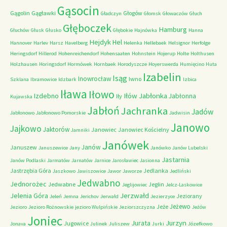
Gąsocin
Gągolin
Gągławki
Głogów
Gładczyn
Głomsk
Głowaczów
Głuch
Głęboczek
Hamburg
Głuchów
Głusk
Głusko
Głębokie
Hajnówka
Hanna
Hejdyk
Hel
Hannover
Harlev
Harsz
Havelberg
Helenka
Hellebaek
Helsignor
Herfolge
Heringsdorf
Hillerod
Hohenreichendorf
Hohensaaten
Hohnstein
Hojerup
Holte
Holthusen
Holzhausen
Horingsdorf
Hormówek
Hornbaek
Horodyszcze
Hoyerswerda
Humięcino
Huta
Izabelin
Isąg
Inowrocław
Iwno
Szklana
Ibramowice
Idzbark
Izbica
Iława
Iłowo
Iłów
Jabłonka
Izdebno
Jabłonna
Iły
Kujawska
Jabłoń
Jachranka
Jadów
Jabłonowo
Jabłonowo Pomorskie
Jadwisin
Janowo
Jajkowo
Jaktorów
Janowiec
Janowiec Kościelny
Jamniki
Janówek
Janów
Januszew
Januszewice
Jany
Janówko
Janów Lubelski
Jastarnia
Janów Podlaski
Jarmatów
Jarnatów
Jarnice
Jarosławiec
Jasionna
Jastrzębia Góra
Jedlanka
Jaszkowo
Jawiszowice
Jawor
Jaworze
Jedliński
Jedwabno
Jednorożec
Jedwabne
Jeglin
Jeglijowiec
Jelcz-Laskowice
Jerzwałd
Jelenia Góra
Jeziorany
Jeleń
Jemna
Jerichov
Jerwałd
Jezierzyce
Jeżewo
Jeże
Jezioro
Jezioro Rożnowskie
jezioro Wulpińskie
Jeziorszczyzna
Jeżów
Joniec
Jurzyn
Jurata
Jugowice
Jonava
Julinek
Juliszew
Jurki
Józefkowo