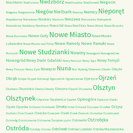
Niedzbórz
Niegocin
Niechłonin
Niedrzwica
Niedźwiadna
Niedźwiedź
Nieporęt
Niegów
Nielbark
Niemiry
Niegowa
Niegowonice
Niemica
Nieszawa
Nieskórz
Niepołomice
Nieradowo
Niestum
Nieszawka
Nietoperek
Nowa Sól
Niewodnica
Nootdorp
Nordhavn
Nowa Wieś Ełcka
Nowa Wrona
Nowe Brzesko
Nowe Miasto
Nowe Guty
Nowe Miasto
Nowe Duninowo
Nowe Ramoty
Nowe Ramuki
Lubawskie
Nowe Miasto nad Pilicą
Nowe
Nowe Studzianki
Nowiny
Rumunki
Nowogard
Nowogrodziec
Nowogród
Nowy Dwór Gdański
Nowy Tomyśl
Nowy Korczyn
Nowy Sącz
Nuna
Nowęcin
Obryte
Nowy Troszyn
Nowy Zyck
Nur
Nyborg
Obierwia
Obroki
Ojrzeń
Obrąb
Ojerzyce
Ocięte
Ocypel
Odrowąż
Ogorzelnik
Ogrodzieniec
Olsztyn
Okuninka
Oleszno
Okalewo
Olecko
Olendy
Olpuch
Olszewka
Olsztynek
Opinogóra
Opalenica
Olędzkie
Opaleń
Opoczno
Opoki
Orneta
Orzysz
Opole
Oporów
Orchowo
Orchówek
Ortel
Ortrand
Oryszew
Orzełek
Osiecko
Osiek
Oschatz
Osie
Osieck
Osieczek
Osiek Drawski
Osmolice
Osnabrueck
Ostrołęka
Ostrowite
Ostroróg
Ostroszowice
Ostrowiec Świętokrzyski
Ostróda
Ostrówek
Ostrów Lubelski
Ostrów Mazowiecka
Ostródy
Ostrów