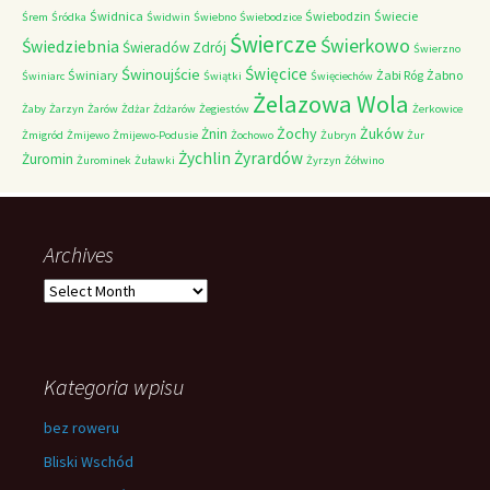
Świdnica
Świebodzin
Świecie
Śrem
Śródka
Świdwin
Świebno
Świebodzice
Świercze
Świerkowo
Świedziebnia
Świeradów Zdrój
Świerzno
Świnoujście
Święcice
Świniary
Żabi Róg
Żabno
Świniarc
Świątki
Święciechów
Żelazowa Wola
Żaby
Żarzyn
Żarów
Żdżar
Żdżarów
Żegiestów
Żerkowice
Żochy
Żuków
Żnin
Żmigród
Żmijewo
Żmijewo-Podusie
Żochowo
Żubryn
Żur
Żychlin
Żyrardów
Żuromin
Żurominek
Żuławki
Żyrzyn
Żółwino
Archives
Archives
Kategoria wpisu
bez roweru
Bliski Wschód