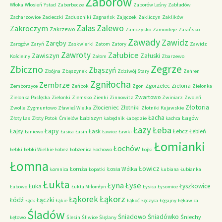
Zaborów
Włoka
Włosień
Ystad
Zaberbecze
Zaborów Leśny
Zabłudów
Zacharzowice
Zacieczki
Zaduszniki
Zagnańsk
Zajączek
Zakliczyn
Zaklików
Zalas
Zalewo
Zakroczym
Zakrzewo
Zamczysko
Zamordeje
Zarańsko
Zawady
Zawidz
Zaręby
Zarogów
Zaryń
Zaskwierki
Zatom
Zatory
Zawidz
Zawroty
Załubice
Zawiszyn
Załuski
Kościelny
Załom
Zbarzewo
Zegrze
Zbiczno
Zbąszyń
Zbójna
Zbąszynek
Zdziwój Stary
Zehren
Zgniłocha
Zembrze
Zgorzelec
Zielona
Zemborzyce
Zeńbok
Zgon
Zielonka
Zwartowo
Zielonka Pasłęcka
Zielonki
Ziemsko
Zienki
Zinnowitz
Zwiniarz
Zwoleń
Złotoria
Złocieniec
Złotniki
Zwolle
Zygmuntowo
Zławieś Wielka
Złotniki Kujawskie
Łacha
Łabiszyn
Łagów
Złoty Las
Złoty Potok
Ćmielów
Łabędnik
Łabędzie
Łachca
Łazy
Łeba
Łapy
Łajsy
Łask
Łebcz
Łebień
Łaniewo
Łasica
Łasin
Ławice
Ławki
Łomianki
Łochów
Łebki
Łebki Wielkie
Łobez
Łobżenica
Łochowo
Łojki
Łomna
Łowicz
Łomża
Łosia Wólka
Łomnica
Łopatki
Łubiana
Łubianka
Łukta
Łyna
Łyse
Łyszkowice
Łuka
Łubowo
Łukta Miłomłyn
Łysica
Łysomice
Łąkorz
Łąkorek
Łódź
Łączki
Łąck
Łąkie
Łąkoć
Łęczyca
Łęgajny
Łękawica
Śladów
Śniadowo
Śniadówko
Śniechy
Łętowo
Ślesin
Śliwice
Ślężany