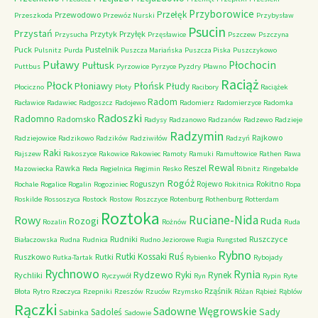
Przyborowice
Przełęk
Przewodowo
Przeszkoda
Przewóz Nurski
Przybysław
Psucin
Przystań
Przytyk
Przyłęk
Przysucha
Przęsławice
Pszczew
Pszczyna
Puck
Pustelnik
Pulsnitz
Purda
Puszcza Mariańska
Puszcza Piska
Puszczykowo
Puławy
Pułtusk
Płochocin
Puttbus
Pyrzowice
Pyrzyce
Pyzdry
Pławno
Raciąż
Płock
Płońsk
Płoniawy
Płudy
Płociczno
Płoty
Racibory
Raciążek
Radom
Racławice
Radawiec
Radgoszcz
Radojewo
Radomierz
Radomierzyce
Radomka
Radoszki
Radomno
Radomsko
Radysy
Radzanowo
Radzanów
Radzewo
Radzieje
Radzymin
Rajkowo
Radziejowice
Radzikowo
Radzików
Radziwiłów
Radzyń
Raki
Rajszew
Rakoszyce
Rakowice
Rakowiec
Ramoty
Ramuki
Ramułtowice
Rathen
Rawa
Rewal
Rawka
Reszel
Mazowiecka
Reda
Regielnica
Regimin
Resko
Ribnitz
Ringebalde
Rogóż
Roguszyn
Rojewo
Rokitno
Rochale
Rogalice
Rogalin
Rogoziniec
Rokitnica
Ropa
Roskilde
Rossoszyca
Rostock
Rostow
Roszczyce
Rotenburg
Rothenburg
Rotterdam
Roztoka
Ruciane-Nida
Rowy
Rozogi
Ruda
Rozalin
Rożnów
Ruda
Rudniki
Ruszczyce
Białaczowska
Rudna
Rudnica
Rudno Jeziorowe
Rugia
Rungsted
Rybno
Ruś
Rutki Kossaki
Ruszkowo
Rutki
Rutka-Tartak
Rybienko
Rybojady
Rychnowo
Rynia
Rydzewo
Ryki
Rynek
Rychliki
Ryczywół
Ryn
Rypin
Ryte
Rząśnik
Błota
Rytro
Rzeczyca
Rzepniki
Rzeszów
Rzuców
Rzymsko
Różan
Rąbież
Rąblów
Rączki
Sadowne Węgrowskie
Sady
Sadoleś
Sabinka
Sadowie