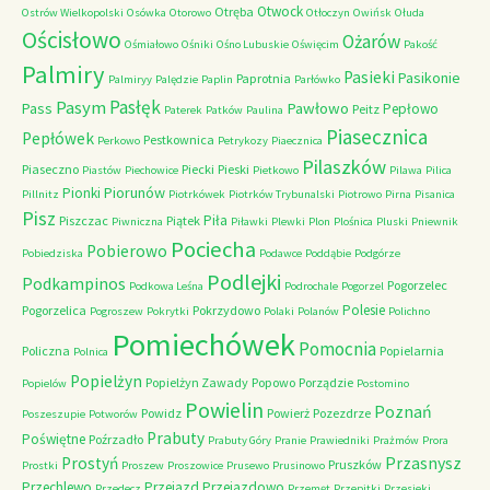
Otwock
Otręba
Ostrów Wielkopolski
Osówka
Otorowo
Otłoczyn
Owińsk
Ołuda
Ościsłowo
Ożarów
Ośmiałowo
Ośniki
Ośno Lubuskie
Oświęcim
Pakość
Palmiry
Pasieki
Pasikonie
Paprotnia
Palmiryy
Palędzie
Paplin
Parłówko
Pasłęk
Pasym
Pawłowo
Pass
Pepłowo
Peitz
Paterek
Patków
Paulina
Piasecznica
Pepłówek
Pestkownica
Perkowo
Petrykozy
Piaecznica
Pilaszków
Piaseczno
Piecki
Pieski
Piastów
Piechowice
Pietkowo
Pilawa
Pilica
Piorunów
Pionki
Pillnitz
Piotrkówek
Piotrków Trybunalski
Piotrowo
Pirna
Pisanica
Pisz
Piła
Piszczac
Piątek
Piwniczna
Piławki
Plewki
Plon
Plośnica
Pluski
Pniewnik
Pociecha
Pobierowo
Pobiedziska
Podawce
Poddąbie
Podgórze
Podlejki
Podkampinos
Pogorzelec
Podkowa Leśna
Podrochale
Pogorzel
Polesie
Pogorzelica
Pokrzydowo
Pogroszew
Pokrytki
Polaki
Polanów
Polichno
Pomiechówek
Pomocnia
Policzna
Popielarnia
Polnica
Popielżyn
Popielżyn Zawady
Popowo
Porządzie
Popielów
Postomino
Powielin
Poznań
Powidz
Powierż
Pozezdrze
Poszeszupie
Potworów
Prabuty
Poświętne
Poźrzadło
Prabuty Góry
Pranie
Prawiedniki
Prażmów
Prora
Przasnysz
Prostyń
Pruszków
Prostki
Proszew
Proszowice
Prusewo
Prusinowo
Przechlewo
Przejazd
Przejazdowo
Przedecz
Przemęt
Przepitki
Przesieki