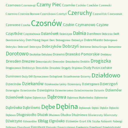
Czarny Piec
Czarnowo
Czarnów
Czarnowąż
Czchów
Czechów
Czerewki
Czeruchy
Czermno
Czernice Borowe
Czernikowo
Czertyń
Czerwińsk
Czerwonak
Czosnów
Czubin
Czymanowo
Czyżew
Czerwone
Czocha
Dalnia
Cząstków
Dalanówek
Daniłowo
Częstochowa
Daleszyce
Debrzno
Delft
Den Haag
Dobre Miasto
Dembskie Góry
Depot
Derc
Dobiegniew
Dobieżyn
Dobrojewo
Dobrzyń
Dobrzyków
Dobrylas
Dobrzeń
Dobrzyca
Doktorce
Dolna Grupa
Domaniew
Dorotowo
Drawsko Pomorskie
Drawno
Dosłońce
Dołubno
Drebkau
Drogiszka
Dresden
Dreszew
Drewniaczki
Drewnów
Drezdenko
Droblin
Dudy Puszczańskie
Drogoszewo
Drohiczyn
Droszków
Drwalew
Drygały
Drążewo
Działdowo
Duninowo
Duży Dół
Dymaczewo
Dzbądzek
Dziadkowice
Dziarny
Dziekanów
Dzierzgoń
Dziecinów
Dzierzgowo
Dziekanów Leśny
Dziemiany
Dziwnów
Dzierżążnia
Dzierzgów
Dzierżoniów
Dziewierzewo
Dziećmirowice
Dziunin
Dąbrowa
Dziwnówek
Dąbie
Dąbroszyn
Dąbrowa Białostocka
Dąbrowice
Dębina
Dębe
Dąbrówno
Dąbrówka
Dębionek
Dębki
Dęblin
Dębniki
Długosiodło
Dłużek
Dłużka
Dłużniewo
Dębowo
Dłużewo
Dźwierzuty
Dźwirzuty
Elbląg
Dźwirzyno
Elgnówko
Edwardów
Elżbietów
Erurt
Ełk Szyba
Fabianki
Faborgi
Flensburg
Falkowo
Flansburg
Florynki
Franciszkowo
Fredericia
Friedland
Friedrichstahl