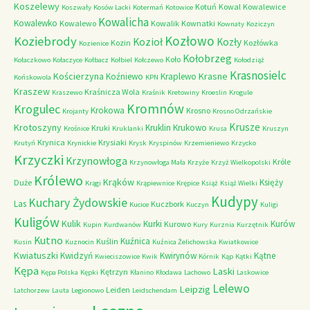
Koszelewy
Kotuń
Kowal
Kowalewice
Koszwały
Kosów Lacki
Kotermań
Kotowice
Kowalicha
Kowalewko
Kowalewo
Kowalik
Kownatki
Kownaty
Koziczyn
Kozłowo
Koziebrody
Kozioł
Kozły
Kozin
Kozłówka
Kozienice
Kołobrzeg
Koło
Kołaczkowo
Kołaczyce
Kołbacz
Kołbiel
Kołczewo
Kołodziąż
Krasnosielc
Kościerzyna
Krasne
Koźniewo
Kraplewo
Końskowola
KPN
Kraszew
Kraśnicza Wola
Kraszewo
Kraśnik
Kretowiny
Kroeslin
Krogule
Kromnów
Krogulec
Krokowa
Krosno
Krojanty
Krosno Odrzańskie
Krusze
Krotoszyny
Kruklin
Krukowo
Kruki
Krośnice
Kruklanki
Krusa
Kruszyn
Krynica
Krysiaki
Krutyń
Krynickie
Krysk
Kryspinów
Krzemieniewo
Krzycko
Krzyczki
Krzynowłoga
Króle
Krzynowłoga Mała
Krzyże
Krzyż Wielkopolski
Królewo
Krąków
Księży
Duże
Krągi
Krąpiewnice
Krępice
Książ
Książ Wielki
Kudypy
Kuchary Żydowskie
Las
Kuczbork
Kucice
Kuczyn
Kuligi
Kuligów
Kulik
Kurki
Kurów
Kurowo
Kupin
Kurdwanów
Kury
Kurznia
Kurzętnik
Kutno
Kuźnica
Kuślin
Kusin
Kuznocin
Kuźnica Żelichowska
Kwiatkowice
Kwiatuszki
Kwidzyń
Kwirynów
Kątne
Kwieciszowice
Kwik
Kórnik
Kąp
Kątki
Kępa
Laski
Kętrzyn
Kępa Polska
Kępki
Kłanino
Kłodawa
Lachowo
Laskowice
Lelewo
Leipzig
Leiden
Latchorzew
Lauta
Legionowo
Leidschendam