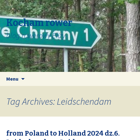
Kocham rower
blog rowerowy Elizy
Skip
Search
Menu
to
for:
content
Tag Archives: Leidschendam
from Poland to Holland 2024 dz.6.