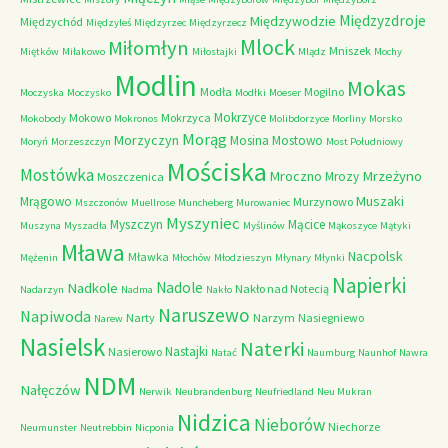
Międzyzdroje
Międzywodzie
Międzychód
Międzyleś
Międzyrzec
Międzyrzecz
Mlock
Miłomłyn
Mniszek
Miętków
Miłakowo
Miłostajki
Mlądz
Mochy
Modlin
Mokas
Modła
Mogilno
Moczyska
Moczysko
Modłki
Moeser
Mokrzyce
Mokowo
Mokrzyca
Mokobody
Mokronos
Molibdorzyce
Morliny
Morsko
Morąg
Morzyczyn
Mosina
Mostowo
Moryń
Morzeszczyn
Most Południowy
Mościska
Mostówka
Mrzeżyno
Mroczno
Mrozy
Moszczenica
Muszaki
Mrągowo
Murzynowo
Mszczonów
Muellrose
Muncheberg
Murowaniec
Myszyniec
Myszczyn
Mącice
Muszyna
Myszadła
Myślinów
Mąkoszyce
Mątyki
Mława
Nacpolsk
Mławka
Mężenin
Młochów
Młodzieszyn
Młynary
Młynki
Napierki
Nadkole
Nadole
Nakło nad Notecią
Nadarzyn
Nadma
Nakło
Naruszewo
Napiwoda
Narty
Narzym
Nasiegniewo
Narew
Nasielsk
Naterki
Nastajki
Nasierowo
Natać
Naumburg
Naunhof
Nawra
NDM
Nałęczów
Nerwik
Neubrandenburg
Neufriedland
Neu Mukran
Nidzica
Nieborów
Niechorze
Neumunster
Neutrebbin
Nicponia