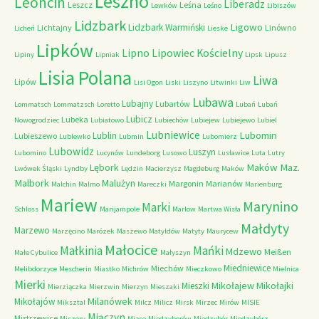
Leszno
Leoncin
Liberadz
Leszcz
Leśna
Lewków
Leśno
Libiszów
Lidzbark
Ligowo
Lidzbark Warmiński
Lichtajny
Linówno
Licheń
Lieske
Lipków
Lipno
Lipowiec Kościelny
Lipiny
Lipniak
Lipsk
Lipusz
Lisia Polana
Liwa
Lipów
Lisi Ogon
Liski
Liszyno
Litwinki
Liw
Lubawa
Lubajny
Lubartów
Lommatsch
Lommatzsch
Loretto
Lubań
Lubań
Lubicz
Lubeka
Nowogrodziec
Lubiatowo
Lubiechów
Lubiejew
Lubiejewo
Lubiel
Lubniewice
Lubomin
Lublin
Lubieszewo
Lublewko
Lubmin
Lubomierz
Lubowidz
Luszyn
Lubomino
Lucynów
Lundeborg
Lusowo
Lusławice
Luta
Lutry
Maków Maz.
Lębork
Lwówek Śląski
Lyndby
Lędzin
Macierzysz
Magdeburg
Maków
Malbork
Malużyn
Margonin
Marianów
Malchin
Malmo
Mareczki
Marienburg
Mariew
Marynino
Marki
Schloss
Marijampole
Marlow
Martwa Wisła
Małdyty
Marzewo
Marzęcino
Marózek
Maszewo
Matyldów
Matyty
Maurycew
Małocice
Małkinia
Mańki
Mdzewo
Meißen
Małe Cybulice
Małyszyn
Miedniewice
Miechów
Melibdorzyce
Mescherin
Miastko
Michrów
Mieczkowo
Mielnica
Mierki
Mikołajew
Mikołajki
Mieszki
Mierziączka
Mierzwin
Mierzyn
Mieszaki
Milanówek
Mikołajów
Miksztal
Milcz
Milicz
Mirsk
Mirzec
Mirów
MISIE
Miączyn
Mistrzewice
Miszory
Miąse
Międzyborów
Międzybór
Międzybórz