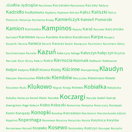
Józefów
Jędrzejów
Kaczorowo
Kaczory
Kaczkowo
Kaczorowy
Kadyny
Kadzidło
Kaliszki
Kalisz
Kadłubówka
Kajetany
Kajkowo
Kalisko
Kalisz
Kamieńczyk
Kamień Pomorski
Pomorski
Kalvarija
Kamienna Knieja
Kampinos
Kamion
Karaś
Kamionka
Karczmisko
Kaputy
Karczew
Karpa
Karniewo
Karolew
Karolino
Karolinowo
Karlsdorf
Karnin
Karpacz
Karwica
Kaunas
Karpniki
Karwia
Karwik
Kawki
Kawęczyn
Kazimierz
Kazimierz Dolny
Kazuń
Kałuszyn
Kałęczyn
Kcynia
Kazimierzowo
Kaznów
Kałeczyny
Kaługa
Kiernozia
Kiezmark
Kielce
Kerszek
Kicin
Kiciny
Kiekrz
Kiełbaski
Kiełkowice
Klaudyn
Kiścinne
Kikół
Kisiny
Kiełpin
Kilonia
Kiełpino
Klampenborg
Klembów
Klekotki
Klewinowo
Klewki
Kleczew
Kleinkoschen
Kleszczów
Klukowo
Kobiałka
Kniewo
Kluczewo
Kluki
Klępsk
Knieja
Kobylanka
Koczargi
Kobyłka
Kociesze
Kocień Wielki
Kociołek
Koczała
Kodeń
Kodrąb
Kolno
Koluszki
Koenigstein
Koge
Kolesin
Komornica
Kompina
Konarzyny
Koniecpol
Konopki
Konin
Konojady
Konradowo
Konotop
Konstancin
Konstantynów Łódzki
Kopenhaga
Korytnica
Korytów
Kopalino
Koronowo
Koryciny
Koryciska
Koryta
Kosewo
Kosewko
Kostrzyn
Korzeniewo
Korzeń
Kostomłoty
Koszajec
Koszalin