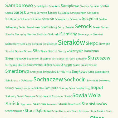
Samborowo
Sampława
Santok
Samoklęski
Samotnik
Sandau
Sanniki
Sarbsk
Sasino
Sassnitz
Sarbia
Sarnaki
Sarnowo
Scheveningen
Schiedam
Secymin
Schwedt
Schiffmuhle
Schleife
Schmilka
Schwepnitz
Schwerin
Seelow
Serock
Senftenberg
Seftenberg
Sellin
Semeliskes
Serby
Serniki
Seroki
Sianno
Siemiany
Siekierki
Sianów
Sieczychy
Siedlce
Siedlisko
Siemiatycze
Siemień
Sieraków
Sierpc
Siewierz
Nadrzeczny
Sieniawa
Siennica
Sierakowice
Siła
Skarżysko Kamienna
Skarlin
Siomki
Sitnica
Sitowa
Skaje
Skarżyce
Skrzeszew
Skierniewice
Skolimów
Skowrony
Skriebinai
Skrudki
Skrwilno
Skępe
Skwierzyna
Skórcz
Skrzynno
Skulsk
Skąpe
Slude
Smardzewice
Smardzewo
Smykowo
Smogulec
Smolarnia
Smarklice
Sobe
Sobieszewo
Sochaczew
Sochocin
Soboklęszcz
Sobolewo
Sokolniki
Sokołowo
Sopot
Sokoły
Somianka
Sokoły Jeziorne
Sokółka
Sominy
Sona
Sondenborg
Sowia Wola
Sosnowica
Sorkwity
Sosno
Sosnowe
Sosnówka
Sowia
Sońsk
Stanisławów
Srebrna
Stanisławowo
Spychowo
Srokowo
Stara Dąbrowa
Starachowice
Stara Kamienica
Stara Kiszewa
Stara Kornica
Stara