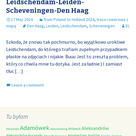
Leidschendam-Leiden-
Scheveningen-Den Haag
17 May 2024
from Poland to Holland 2024
,
trasa rowerowa z
mapą
Den Haag
,
Leiden
,
Leidschendam
,
Scheveningen
EL
Szkoda, że znowu tak pochmurno, bo wyjątkowo urokliwe
Leidschendam, do którego trafiam zupełnym przypadkiem
płaskie na zdjęciach i nijakie. Buuu Jest to zresztą problem,
który co chwila mnie tu dotyka. Jest za ładnie:) I zamiast
tłuc
[…]
Leave a comment
Tu byłam
Adamówek
Aleksandrów
Ahlbeck
Abramów
Aeroskobing
Andzin
Aleksandrów Kujawski
Amsterdam
Altranft
Alwernia
Anielin
Anklam