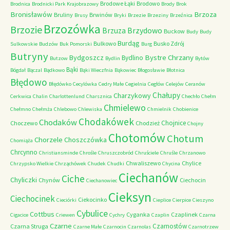
Brodowe Łąki
Brodowo
Brodnica
Brodnicki Park Krajobrazowy
Brody
Brok
Bronisławów
Brzoza
Bruliny
Brwinów
Brusy
Bryki
Brzezie
Brzeziny
Brzeźnica
Brzozówka
Brzozie
Brzydowo
Brzuza
Buckow
Budy
Budy
Burdąg
Bulkowo
Busko Zdrój
Sulkowskie
Budzów
Buk Pomorski
Burg
Butryny
Bystre Chrzany
Bydgoszcz
Bydlino
Butzow
Bydlin
Bytów
Bąki
Bógdał
Bączal
Bądkowo
Bąki Wieczfnia
Bąkowiec
Błogosławie
Błotnica
Błędowo
Błędówko
Cecylówka
Cedry Małe
Cegielnia
Cegłów
Celejów
Ceranów
Chałupy
Charzykowy
Cerkwica
Chalin
Charlottenlund
Charsznica
Chechło
Chełm
Chmielewo
Chełmno
Chełmża
Chlebowo
Chlewiska
Chmielnik
Chobienice
Chodakówek
Chodaków
Chojnice
Choczewo
Chodzież
Chojny
Chotomów
Chotum
Chorzele
Choszczówka
Chomiąża
Chrcynno
Christiansminde
Chrośle
Chruszczobród
Chruściele
Chruśle
Chrzanowo
Chwaliszewo
Chylice
Chrzypsko Wielkie
Chrząchówek
Chudek
Chudki
Chycina
Ciechanów
Ciche
Chyliczki
Chynów
Ciechocin
Ciechanowiec
Cieksyn
Ciechocinek
Ciekocinko
Cieciórki
Cieplice
Cierpice
Cieszyno
Cybulice
Cottbus
Cyganka
Czaplinek
Cigacice
Criewen
Cychry
Czaplin
Czarna
Czarne
Czarnostów
Czarna Struga
Czarne Małe
Czarnocin
Czarnolas
Czarnotrzew