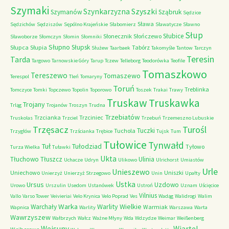
Szymaki
Szyszki
Szynkarzyzna
Szymanów
Sząbruk
Sędzice
Sława
Sędzichów
Sędziszów
Sępólno Krajeńskie
Słabomierz
Sławatycze
Sławno
Słup
Słubice
Słonecznik
Słończewo
Sławoborze
Słomczyn
Słomin
Słomniki
Słupno
Słupsk
Słupca
Słupia
Tabórz
Służew
Taarbaek
Takomyśle
Tantow
Tarczyn
Teresin
Tarda
Targowo
Tarnowskie Góry
Tarup
Tczew
Telleborg
Teodorówka
Teofile
Tomaszkowo
Tereszewo
Tomaszewo
Terespol
Tleń
Tomaryny
Toruń
Treblinka
Tomczyce
Tomki
Topczewo
Topolin
Toporowo
Toszek
Trakai
Trawy
Truskaw
Truskawka
Trojany
Trląg
Trojanów
Troszyn
Trudna
Trzebiatów
Trzcianka
Trzciniec
Truskolas
Trzciel
Trzebuń
Trzemeszno Lubuskie
Trzęsacz
Turośl
Tuczki
Tuchola
Trzygłów
Trzścianka
Trębice
Tujsk
Tum
Tułowice
Tynwałd
Tuł
Tułodziad
Tyłowo
Turza Wielka
Tuławki
Ukta
Tłuchowo
Tłuszcz
Ulinia
Uchacze
Udryn
Ulikowo
Ulrichorst
Umiastów
Urle
Unieszewo
Uniechowo
Uniszki
Unierzyż
Unierzyż Strzegowo
Unin
Upałty
Ustka
Ursus
Uzdowo
Urowo
Urszulin
Usedom
Ustanówek
Ustroń
Uznam
Uścięcice
Vilnius
Vallo
Varso Tower
Veivieriai
Velo Krynica
Velo Poprad
Ves
Wadąg
Walidrogi
Walim
Warka
Warlity Wielkie
Warchały
Warmiak
Wapnica
Warlity
Warszawa
Warta
Wawrzyszew
Wałbrzych
Wałcz
Ważne Młyny
Wda
Wdzydze
Weimar
Weißenberg
Wejsuny
Wiartel