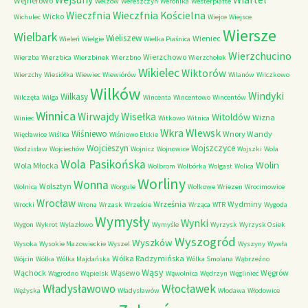
Wejherowo
Welzow
Wereszczyn
Weronika
Westerplatte
Wieczfnia Kościelna
Wieczfnia
Wicko
Wichulec
Wiejce
Wiejsce
Wiersze
Wielbark
Wieliszew
Wieniec
Wieleń
Wielgie
Wielka Piaśnica
Wierzchucino
Wierzchowo
Wierzba
Wierzbica
Wierzbinek
Wierzbno
Wierzchołek
Wikielec
Wiktorów
Wierzchy
Wiesiółka
Wiewiec
Wiewiórów
Wilanów
Wilczkowo
Wilków
Windyki
Wilkasy
Wilczęta
Wilga
Wincenta
Wincentowo
Wincentów
Winnica
Wirwajdy
Wisełka
Witoldów
Wizna
Winiec
Witkowo
Witnica
Wkra
Wlewsk
Wiśniewo
Wnory Wandy
Więcławice
Wiślica
Wiśniowo Ełckie
Wojcieszyn
Wojszczyce
Wodzisław
Wojciechów
Wojnicz
Wojnowice
Wojszki
Wola
Wola Pasikońska
Wolin
Wola Młocka
Wolbrom
Wolbórka
Wolgast
Wolica
Worliny
Wonna
Wolsztyn
Wolnica
Worgule
Wołkowe
Wriezen
Wrocimowice
Wrocław
Września
Wydminy
Wrocki
Wrona
Wrzask
Wrzeście
Wrząca
WTR
Wygoda
Wymysły
Wynki
Wygon
Wykrot
Wylazłowo
Wymyśle
Wyrzysk
Wyrzysk Osiek
Wyszogród
Wyszków
Wysoka
Wysokie Mazowieckie
Wyszel
Wyszyny
Wywła
Wólka Radzymińska
Wójcin
Wólka
Wólka Majdańska
Wólka Smolana
Wąbrzeźno
Wąsy
Wąchock
Wąsewo
Węgrów
Wągrodno
Wąpielsk
Wąwolnica
Wędrzyn
Węgliniec
Władysławowo
Włocławek
Wężyska
Władysławów
Włodawa
Włodowice