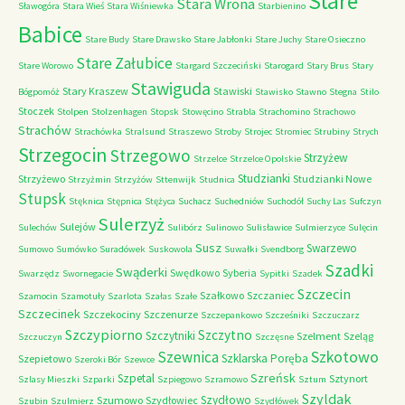
Stare
Stara Wrona
Sławogóra
Stara Wieś
Stara Wiśniewka
Starbienino
Babice
Stare Budy
Stare Drawsko
Stare Jabłonki
Stare Juchy
Stare Osieczno
Stare Załubice
Stare Worowo
Stargard Szczeciński
Starogard
Stary Brus
Stary
Stawiguda
Stary Kraszew
Stawiski
Bógpomóż
Stawisko
Stawno
Stegna
Stilo
Stoczek
Stolpen
Stolzenhagen
Stopsk
Stowęcino
Strabla
Strachomino
Strachowo
Strachów
Strachówka
Stralsund
Straszewo
Stroby
Strojec
Stromiec
Strubiny
Strych
Strzegocin
Strzegowo
Strzyżew
Strzelce
Strzelce Opolskie
Studzianki
Strzyżewo
Studzianki Nowe
Strzyżmin
Strzyżów
Sttenwijk
Studnica
Stupsk
Stęknica
Stępnica
Stężyca
Suchacz
Suchedniów
Suchodół
Suchy Las
Sufczyn
Sulerzyż
Sulejów
Sulechów
Sulibórz
Sulinowo
Sulisławice
Sulmierzyce
Sulęcin
Susz
Swarzewo
Sumowo
Sumówko
Suradówek
Suskowola
Suwałki
Svendborg
Szadki
Swąderki
Swędkowo
Syberia
Swarzędz
Swornegacie
Sypitki
Szadek
Szczecin
Szałkowo
Szczaniec
Szamocin
Szamotuły
Szarlota
Szałas
Szałe
Szczecinek
Szczekociny
Szczenurze
Szczepankowo
Szcześniki
Szczuczarz
Szczypiorno
Szczytno
Szczytniki
Szelment
Szeląg
Szczuczyn
Szczęsne
Szkotowo
Szewnica
Szklarska Poręba
Szepietowo
Szeroki Bór
Szewce
Szreńsk
Szpetal
Sztynort
Szlasy Mieszki
Szparki
Szpiegowo
Szramowo
Sztum
Szyldak
Szydłowo
Szumowo
Szydłowiec
Szubin
Szulmierz
Szydłówek