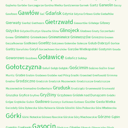
Garwolin
Gartz
Gajówka
Garbów
Garczegorze
Gardna Wielka
Gardzienice
Garnek
Gassy
Gawłów
Gdańsk
Gdynia
Gawłowo
Gać
Gdynia Orłowo
Gidle
Giebałtów
Gietrzwałd
Gierwaty
Giławy
Gierłoż
Giethoorn
Giewartów
Gilleleje
Glinojeck
Giżycko
Giżycko Olsztyn
Glaucha
Glina
Glodowo
Gnaty Szczerbaki
Gniewino
Gniewniewice
Gniewoszów
Gniewkowo
Gniezno
Gniew
Gnoien
Goerlitz
Godkowo
Golub-Dobrzyń
Goczałkowice
Golczewo
Goleniów
Golesze
Gorlice
Gorlitz
Goryń
Gorzów Wielkopolski
Gostynin
Goruńsko
Gorzechowo
Gorzków
Gouda
Goławice
Goworowo
Gołańcz
Gozdowo
Gołdap
Gołotczyzna
Gościmin
Gołuń
Gołąb
Gołąbki
Gościno
Goźlin
Graal
Grabie
Muritz
Grabin
Grabowo
Grabów nad Pilicą
Gradki
Graested
Greifswald
Grimma
Grodziczno
Grodno
Grodzisk
Grodzisk Mazowiecki
Grodziszcze
Grodziszcze
Grudusk
Mazowieckie
Gromadno
Großenhain
Grudziądz
Gruenewald
Grunwald
Gryźliny
Gruszka
Gryfice
Grzybowo
Gródek nad Dunajcem
Gryfino
Gródki
Gudowo
Guzów
Gwda Wielka
Grójec
Grębków
Gubin
Guronys
Gutkowo
Gutowo
Gwizdały
Góra Dylewska
Góra Kalwaria
Górale
Góraliki
Góra Puławska
Góra Włodowska
Górki
Górzno
Gąbin
Górki Noteckie
Górowo Iławskie
Górskie
Góry Miechowskie
Gąsocin
Gągolin
Gągławki
Głogów
Gładczyn
Głomsk
Głowaczów
Głuch