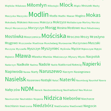
Mlock
Miłomłyn
Mniszek
Miętków
Miłakowo
Miłostajki
Mlądz
Mochy
Modlin
Mokas
Modła
Mogilno
Moczyska
Moczysko
Modłki
Moeser
Mokrzyce
Mokowo
Mokrzyca
Mokobody
Mokronos
Molibdorzyce
Morliny
Morsko
Morąg
Morzyczyn
Mosina
Mostowo
Moryń
Morzeszczyn
Most Południowy
Mościska
Mostówka
Mrzeżyno
Mroczno
Mrozy
Moszczenica
Muszaki
Mrągowo
Murzynowo
Mszczonów
Muellrose
Muncheberg
Murowaniec
Myszyniec
Myszczyn
Mącice
Muszyna
Myszadła
Myślinów
Mąkoszyce
Mątyki
Mława
Nacpolsk
Mławka
Mężenin
Młochów
Młodzieszyn
Młynary
Młynki
Napierki
Nadkole
Nadole
Nakło nad Notecią
Nadarzyn
Nadma
Nakło
Naruszewo
Napiwoda
Narty
Narzym
Nasiegniewo
Narew
Nasielsk
Naterki
Nastajki
Nasierowo
Natać
Naumburg
Naunhof
Nawra
NDM
Nałęczów
Nerwik
Neubrandenburg
Neufriedland
Neu Mukran
Nidzica
Nieborów
Niechorze
Neumunster
Neutrebbin
Nicponia
Niedzbórz
Niegocin
Niechłonin
Niedrzwica
Niedźwiadna
Niedźwiedź