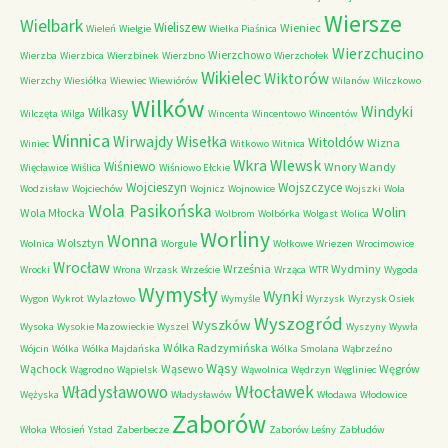
Wiersze
Wielbark
Wieliszew
Wieniec
Wieleń
Wielgie
Wielka Piaśnica
Wierzchucino
Wierzchowo
Wierzba
Wierzbica
Wierzbinek
Wierzbno
Wierzchołek
Wikielec
Wiktorów
Wierzchy
Wiesiółka
Wiewiec
Wiewiórów
Wilanów
Wilczkowo
Wilków
Windyki
Wilkasy
Wilczęta
Wilga
Wincenta
Wincentowo
Wincentów
Winnica
Wirwajdy
Wisełka
Witoldów
Wizna
Winiec
Witkowo
Witnica
Wkra
Wlewsk
Wiśniewo
Wnory Wandy
Więcławice
Wiślica
Wiśniowo Ełckie
Wojcieszyn
Wojszczyce
Wodzisław
Wojciechów
Wojnicz
Wojnowice
Wojszki
Wola
Wola Pasikońska
Wolin
Wola Młocka
Wolbrom
Wolbórka
Wolgast
Wolica
Worliny
Wonna
Wolsztyn
Wolnica
Worgule
Wołkowe
Wriezen
Wrocimowice
Wrocław
Września
Wydminy
Wrocki
Wrona
Wrzask
Wrzeście
Wrząca
WTR
Wygoda
Wymysły
Wynki
Wygon
Wykrot
Wylazłowo
Wymyśle
Wyrzysk
Wyrzysk Osiek
Wyszogród
Wyszków
Wysoka
Wysokie Mazowieckie
Wyszel
Wyszyny
Wywła
Wólka Radzymińska
Wójcin
Wólka
Wólka Majdańska
Wólka Smolana
Wąbrzeźno
Wąsy
Wąchock
Wąsewo
Węgrów
Wągrodno
Wąpielsk
Wąwolnica
Wędrzyn
Węgliniec
Władysławowo
Włocławek
Wężyska
Władysławów
Włodawa
Włodowice
Zaborów
Włoka
Włosień
Ystad
Zaberbecze
Zaborów Leśny
Zabłudów