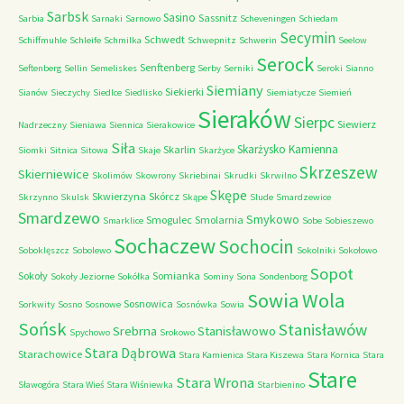
Sarbsk
Sasino
Sassnitz
Sarbia
Sarnaki
Sarnowo
Scheveningen
Schiedam
Secymin
Schwedt
Schiffmuhle
Schleife
Schmilka
Schwepnitz
Schwerin
Seelow
Serock
Senftenberg
Seftenberg
Sellin
Semeliskes
Serby
Serniki
Seroki
Sianno
Siemiany
Siekierki
Sianów
Sieczychy
Siedlce
Siedlisko
Siemiatycze
Siemień
Sieraków
Sierpc
Siewierz
Nadrzeczny
Sieniawa
Siennica
Sierakowice
Siła
Skarżysko Kamienna
Skarlin
Siomki
Sitnica
Sitowa
Skaje
Skarżyce
Skrzeszew
Skierniewice
Skolimów
Skowrony
Skriebinai
Skrudki
Skrwilno
Skępe
Skwierzyna
Skórcz
Skrzynno
Skulsk
Skąpe
Slude
Smardzewice
Smardzewo
Smykowo
Smogulec
Smolarnia
Smarklice
Sobe
Sobieszewo
Sochaczew
Sochocin
Soboklęszcz
Sobolewo
Sokolniki
Sokołowo
Sopot
Sokoły
Somianka
Sokoły Jeziorne
Sokółka
Sominy
Sona
Sondenborg
Sowia Wola
Sosnowica
Sorkwity
Sosno
Sosnowe
Sosnówka
Sowia
Sońsk
Stanisławów
Srebrna
Stanisławowo
Spychowo
Srokowo
Stara Dąbrowa
Starachowice
Stara Kamienica
Stara Kiszewa
Stara Kornica
Stara
Stare
Stara Wrona
Sławogóra
Stara Wieś
Stara Wiśniewka
Starbienino