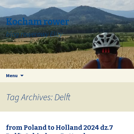
Kocham rower
blog rowerowy Elizy
Skip
Search
Menu
to
for:
content
Tag Archives: Delft
from Poland to Holland 2024 dz.7