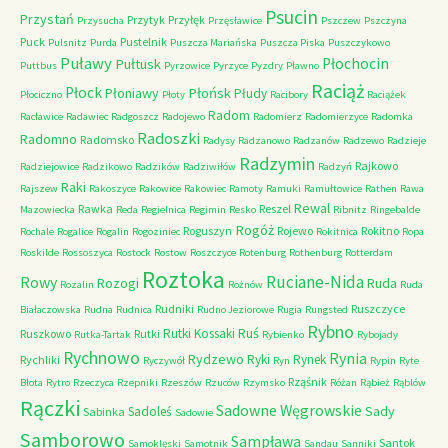
Psucin
Przystań
Przytyk
Przyłęk
Przysucha
Przęsławice
Pszczew
Pszczyna
Puck
Pustelnik
Pulsnitz
Purda
Puszcza Mariańska
Puszcza Piska
Puszczykowo
Puławy
Pułtusk
Płochocin
Puttbus
Pyrzowice
Pyrzyce
Pyzdry
Pławno
Raciąż
Płock
Płońsk
Płoniawy
Płudy
Płociczno
Płoty
Racibory
Raciążek
Radom
Racławice
Radawiec
Radgoszcz
Radojewo
Radomierz
Radomierzyce
Radomka
Radoszki
Radomno
Radomsko
Radysy
Radzanowo
Radzanów
Radzewo
Radzieje
Radzymin
Rajkowo
Radziejowice
Radzikowo
Radzików
Radziwiłów
Radzyń
Raki
Rajszew
Rakoszyce
Rakowice
Rakowiec
Ramoty
Ramuki
Ramułtowice
Rathen
Rawa
Rewal
Rawka
Reszel
Mazowiecka
Reda
Regielnica
Regimin
Resko
Ribnitz
Ringebalde
Rogóż
Roguszyn
Rojewo
Rokitno
Rochale
Rogalice
Rogalin
Rogoziniec
Rokitnica
Ropa
Roskilde
Rossoszyca
Rostock
Rostow
Roszczyce
Rotenburg
Rothenburg
Rotterdam
Roztoka
Ruciane-Nida
Rowy
Rozogi
Ruda
Rozalin
Rożnów
Ruda
Rudniki
Ruszczyce
Białaczowska
Rudna
Rudnica
Rudno Jeziorowe
Rugia
Rungsted
Rybno
Ruś
Rutki Kossaki
Ruszkowo
Rutki
Rutka-Tartak
Rybienko
Rybojady
Rychnowo
Rynia
Rydzewo
Ryki
Rynek
Rychliki
Ryczywół
Ryn
Rypin
Ryte
Rząśnik
Błota
Rytro
Rzeczyca
Rzepniki
Rzeszów
Rzuców
Rzymsko
Różan
Rąbież
Rąblów
Rączki
Sadowne Węgrowskie
Sady
Sadoleś
Sabinka
Sadowie
Samborowo
Sampława
Santok
Samoklęski
Samotnik
Sandau
Sanniki