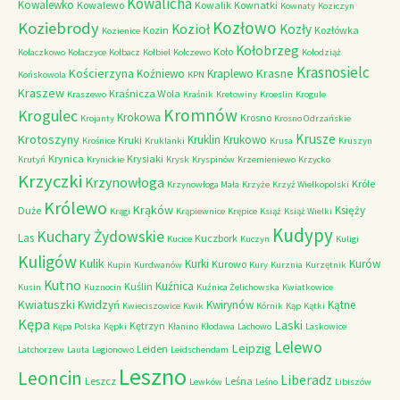
Kowalicha
Kowalewko
Kowalewo
Kowalik
Kownatki
Kownaty
Koziczyn
Kozłowo
Koziebrody
Kozioł
Kozły
Kozin
Kozłówka
Kozienice
Kołobrzeg
Koło
Kołaczkowo
Kołaczyce
Kołbacz
Kołbiel
Kołczewo
Kołodziąż
Krasnosielc
Kościerzyna
Krasne
Koźniewo
Kraplewo
Końskowola
KPN
Kraszew
Kraśnicza Wola
Kraszewo
Kraśnik
Kretowiny
Kroeslin
Krogule
Kromnów
Krogulec
Krokowa
Krosno
Krojanty
Krosno Odrzańskie
Krusze
Krotoszyny
Kruklin
Krukowo
Kruki
Krośnice
Kruklanki
Krusa
Kruszyn
Krynica
Krysiaki
Krutyń
Krynickie
Krysk
Kryspinów
Krzemieniewo
Krzycko
Krzyczki
Krzynowłoga
Króle
Krzynowłoga Mała
Krzyże
Krzyż Wielkopolski
Królewo
Krąków
Księży
Duże
Krągi
Krąpiewnice
Krępice
Książ
Książ Wielki
Kudypy
Kuchary Żydowskie
Las
Kuczbork
Kucice
Kuczyn
Kuligi
Kuligów
Kulik
Kurki
Kurów
Kurowo
Kupin
Kurdwanów
Kury
Kurznia
Kurzętnik
Kutno
Kuźnica
Kuślin
Kusin
Kuznocin
Kuźnica Żelichowska
Kwiatkowice
Kwiatuszki
Kwidzyń
Kwirynów
Kątne
Kwieciszowice
Kwik
Kórnik
Kąp
Kątki
Kępa
Laski
Kętrzyn
Kępa Polska
Kępki
Kłanino
Kłodawa
Lachowo
Laskowice
Lelewo
Leipzig
Leiden
Latchorzew
Lauta
Legionowo
Leidschendam
Leszno
Leoncin
Liberadz
Leszcz
Leśna
Lewków
Leśno
Libiszów