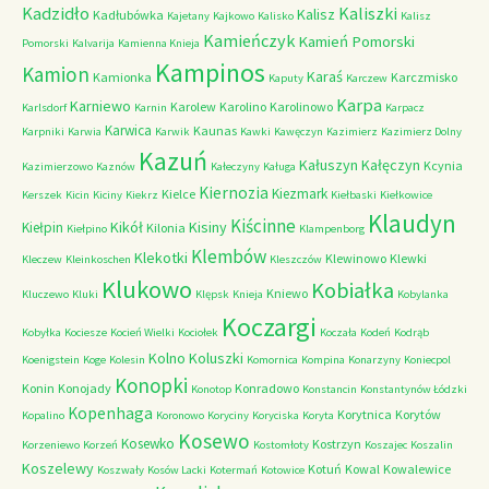
Kadzidło
Kaliszki
Kalisz
Kadłubówka
Kajetany
Kajkowo
Kalisko
Kalisz
Kamieńczyk
Kamień Pomorski
Pomorski
Kalvarija
Kamienna Knieja
Kampinos
Kamion
Karaś
Kamionka
Karczmisko
Kaputy
Karczew
Karpa
Karniewo
Karolew
Karolino
Karolinowo
Karlsdorf
Karnin
Karpacz
Karwica
Kaunas
Karpniki
Karwia
Karwik
Kawki
Kawęczyn
Kazimierz
Kazimierz Dolny
Kazuń
Kałuszyn
Kałęczyn
Kcynia
Kazimierzowo
Kaznów
Kałeczyny
Kaługa
Kiernozia
Kiezmark
Kielce
Kerszek
Kicin
Kiciny
Kiekrz
Kiełbaski
Kiełkowice
Klaudyn
Kiścinne
Kikół
Kisiny
Kiełpin
Kilonia
Kiełpino
Klampenborg
Klembów
Klekotki
Klewinowo
Klewki
Kleczew
Kleinkoschen
Kleszczów
Klukowo
Kobiałka
Kniewo
Kluczewo
Kluki
Klępsk
Knieja
Kobylanka
Koczargi
Kobyłka
Kociesze
Kocień Wielki
Kociołek
Koczała
Kodeń
Kodrąb
Kolno
Koluszki
Koenigstein
Koge
Kolesin
Komornica
Kompina
Konarzyny
Koniecpol
Konopki
Konin
Konojady
Konradowo
Konotop
Konstancin
Konstantynów Łódzki
Kopenhaga
Korytnica
Korytów
Kopalino
Koronowo
Koryciny
Koryciska
Koryta
Kosewo
Kosewko
Kostrzyn
Korzeniewo
Korzeń
Kostomłoty
Koszajec
Koszalin
Koszelewy
Kotuń
Kowal
Kowalewice
Koszwały
Kosów Lacki
Kotermań
Kotowice