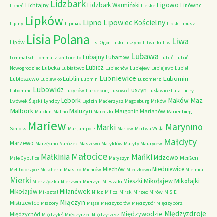
Lidzbark
Ligowo
Lidzbark Warmiński
Lichtajny
Linówno
Licheń
Lieske
Lipków
Lipno
Lipowiec Kościelny
Lipiny
Lipniak
Lipsk
Lipusz
Lisia Polana
Liwa
Lipów
Lisi Ogon
Liski
Liszyno
Litwinki
Liw
Lubawa
Lubajny
Lubartów
Lommatsch
Lommatzsch
Loretto
Lubań
Lubań
Lubicz
Lubeka
Nowogrodziec
Lubiatowo
Lubiechów
Lubiejew
Lubiejewo
Lubiel
Lubniewice
Lubomin
Lublin
Lubieszewo
Lublewko
Lubmin
Lubomierz
Lubowidz
Luszyn
Lubomino
Lucynów
Lundeborg
Lusowo
Lusławice
Luta
Lutry
Maków Maz.
Lębork
Lwówek Śląski
Lyndby
Lędzin
Macierzysz
Magdeburg
Maków
Malbork
Malużyn
Margonin
Marianów
Malchin
Malmo
Mareczki
Marienburg
Mariew
Marynino
Marki
Schloss
Marijampole
Marlow
Martwa Wisła
Małdyty
Marzewo
Marzęcino
Marózek
Maszewo
Matyldów
Matyty
Maurycew
Małocice
Małkinia
Mańki
Mdzewo
Meißen
Małe Cybulice
Małyszyn
Miedniewice
Miechów
Melibdorzyce
Mescherin
Miastko
Michrów
Mieczkowo
Mielnica
Mierki
Mikołajew
Mikołajki
Mieszki
Mierziączka
Mierzwin
Mierzyn
Mieszaki
Milanówek
Mikołajów
Miksztal
Milcz
Milicz
Mirsk
Mirzec
Mirów
MISIE
Miączyn
Mistrzewice
Miszory
Miąse
Międzyborów
Międzybór
Międzybórz
Międzyzdroje
Międzywodzie
Międzychód
Międzyleś
Międzyrzec
Międzyrzecz