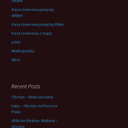
300km
trasa rowerowa powyżej
400km
trasa rowerowa powyżej 80km
trasa rowerowa z mapą
uckie
Wielkopolska
Wkra
Recent Posts
Olsztyn – Iława via Łukta
Łapy – Olsztyn via Puszcza
Piska
450k km lifetime. Małkinia –
Olsztyn