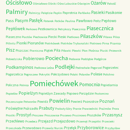
Ościsłowo
Ożarów
Ośmiałowo
Ośniki
Ośno Lubuskie
Oświęcim
Pakość
Palmiry
Pasieki
Pasikonie
Paprotnia
Palmiryy
Palędzie
Paplin
Parłówko
Pasłęk
Pasym
Pawłowo
Pass
Pepłowo
Peitz
Paterek
Patków
Paulina
Piasecznica
Pepłówek
Pestkownica
Perkowo
Petrykozy
Piaecznica
Pilaszków
Piaseczno
Piecki
Pieski
Piastów
Piechowice
Pietkowo
Pilawa
Pilica
Piorunów
Pionki
Pillnitz
Piotrkówek
Piotrków Trybunalski
Piotrowo
Pirna
Pisanica
Pisz
Piła
Piszczac
Piątek
Piwniczna
Piławki
Plewki
Plon
Plośnica
Pluski
Pniewnik
Pociecha
Pobierowo
Pobiedziska
Podawce
Poddąbie
Podgórze
Podlejki
Podkampinos
Pogorzelec
Podkowa Leśna
Podrochale
Pogorzel
Polesie
Pogorzelica
Pokrzydowo
Pogroszew
Pokrytki
Polaki
Polanów
Polichno
Pomiechówek
Pomocnia
Policzna
Popielarnia
Polnica
Popielżyn
Popielżyn Zawady
Popowo
Porządzie
Popielów
Postomino
Powielin
Poznań
Powidz
Powierż
Pozezdrze
Poszeszupie
Potworów
Prabuty
Poświętne
Poźrzadło
Prabuty Góry
Pranie
Prawiedniki
Prażmów
Prora
Przasnysz
Prostyń
Pruszków
Prostki
Proszew
Proszowice
Prusewo
Prusinowo
Przechlewo
Przejazd
Przejazdowo
Przedecz
Przemęt
Przepitki
Przesieki
Przyborowice
Przełęk
Przewodowo
Przeszkoda
Przewóz Nurski
Przybysław