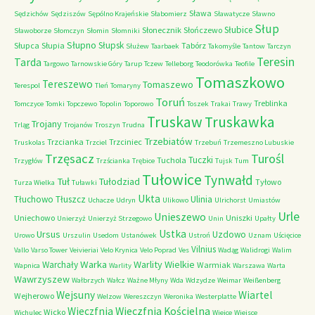
Sława
Sędzichów
Sędziszów
Sępólno Krajeńskie
Słabomierz
Sławatycze
Sławno
Słup
Słubice
Słonecznik
Słończewo
Sławoborze
Słomczyn
Słomin
Słomniki
Słupno
Słupsk
Słupca
Słupia
Tabórz
Służew
Taarbaek
Takomyśle
Tantow
Tarczyn
Teresin
Tarda
Targowo
Tarnowskie Góry
Tarup
Tczew
Telleborg
Teodorówka
Teofile
Tomaszkowo
Tereszewo
Tomaszewo
Terespol
Tleń
Tomaryny
Toruń
Treblinka
Tomczyce
Tomki
Topczewo
Topolin
Toporowo
Toszek
Trakai
Trawy
Truskaw
Truskawka
Trojany
Trląg
Trojanów
Troszyn
Trudna
Trzebiatów
Trzcianka
Trzciniec
Truskolas
Trzciel
Trzebuń
Trzemeszno Lubuskie
Trzęsacz
Turośl
Tuczki
Tuchola
Trzygłów
Trzścianka
Trębice
Tujsk
Tum
Tułowice
Tynwałd
Tuł
Tułodziad
Tyłowo
Turza Wielka
Tuławki
Ukta
Tłuchowo
Tłuszcz
Ulinia
Uchacze
Udryn
Ulikowo
Ulrichorst
Umiastów
Urle
Unieszewo
Uniechowo
Uniszki
Unierzyż
Unierzyż Strzegowo
Unin
Upałty
Ustka
Ursus
Uzdowo
Urowo
Urszulin
Usedom
Ustanówek
Ustroń
Uznam
Uścięcice
Vilnius
Vallo
Varso Tower
Veivieriai
Velo Krynica
Velo Poprad
Ves
Wadąg
Walidrogi
Walim
Warka
Warlity Wielkie
Warchały
Warmiak
Wapnica
Warlity
Warszawa
Warta
Wawrzyszew
Wałbrzych
Wałcz
Ważne Młyny
Wda
Wdzydze
Weimar
Weißenberg
Wejsuny
Wiartel
Wejherowo
Welzow
Wereszczyn
Weronika
Westerplatte
Wieczfnia Kościelna
Wieczfnia
Wicko
Wichulec
Wiejce
Wiejsce