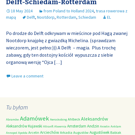
Delft-Schiedam-Rotterdam
18 May 2024
from Poland to Holland 2024
,
trasa rowerowa z
mapą
Delft
,
Nootdorp
,
Rotterdam
,
Schiedam
EL
Po drodze do Delft odkrywam w mieścince pod Hagą zwanej
Nootdorp knajpkę z gwiazdką Michelina. (sprawdzam
wieczorem, jest pełno:))) A Delft – magia. Plus trochę
zabawy, gdy ten dostojny kościół wypuszcza z siebie
organową wersję “Ojca
[…]
Leave a comment
Tu byłam
Adamówek
Aleksandrów
Ahlbeck
Abramów
Aeroskobing
Andzin
Aleksandrów Kujawski
Amsterdam
Altranft
Alwernia
Anielin
Anklam
Arciechów
Augustówek
Arcelin
Arkadia
Augustów
Babiak
Annopol
Apolda