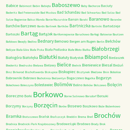
Baboszewo
Babice
Baciuty
Babimost
Babin
Babięta
Baby
Bachorze
Bad Schandau
Baderitz
Bad Freienwalde
Bad Muskau
Bad Schwartau
Bad Sulza
Bad
Baranowo
Bansin
Sulze
Bagienice
Bakus Wanda
Banie Mazurskie
Baraki
Baranów
Bartniczka
Barchów
Barczewo
Bartodzieje
Bardo
Barlinek
Bartków
Bartniki
Bartąg
Bartążek
Bartoszki
Bartłomiejowice
Baruchowo
Barłogi
Batowice
Bautzen
Bednary
Bełchów
Bemowo
Bergen am Rugen
Bałdowo
Becejły
Bedlno
Berlin
Białobrzegi
Biała Podlaska
Bełżyce
Biała Góra
Biała Piska
Białe Błoto
Białka
Białutki
Bibiampol
Białogóra
Białołęka
Białuty
Białystok
Biedaszek
Bielice
Bieniewice
Biesal
Bielawy
Bieżuń
Biederitz
Biedrusko
Bielawa
Bielnik
Biskupiec
Binz
Birkerod
Bischofswerda
Biskupice
Bisztynek
Bledzew
Bnin
Bobolice
Bogurzyn
Bobrowniki
Bobrowo
Bogaczewo
Bochotnica
Bodzentyn
Bogatka
Bolimów
Bolęcin
Bolesławiec
Bolino
Bolechowo
Boleszyno
Bolków
Bolszewo
Borkowo
Boreczno
Borki
Borsuki
Borne Sulinowo
Borsdorf
Borzęcin
Borzymy
Bosewo
Boszkowo
Borzyny
Borów
Boże
Bożenkowo
Brochów
Bramka
Brańsk
Bratuszewo
Brańszczyk
Breddin
Brema
Breń
Brodowe Łąki
Brodowo
Brodnica
Brodnicki Park Krajobrazowy
Brody
Brok
Bronisławów
Brzoza