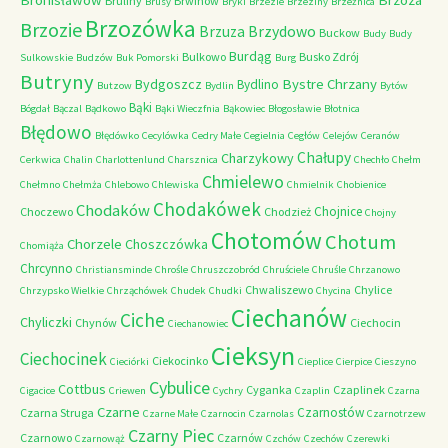
Bruliny
Brwinów
Brusy
Bryki
Brzezie
Brzeziny
Brzeźnica
Brzozówka
Brzozie
Brzydowo
Brzuza
Buckow
Budy
Budy
Burdąg
Bulkowo
Busko Zdrój
Sulkowskie
Budzów
Buk Pomorski
Burg
Butryny
Bystre Chrzany
Bydgoszcz
Bydlino
Butzow
Bydlin
Bytów
Bąki
Bógdał
Bączal
Bądkowo
Bąki Wieczfnia
Bąkowiec
Błogosławie
Błotnica
Błędowo
Błędówko
Cecylówka
Cedry Małe
Cegielnia
Cegłów
Celejów
Ceranów
Chałupy
Charzykowy
Cerkwica
Chalin
Charlottenlund
Charsznica
Chechło
Chełm
Chmielewo
Chełmno
Chełmża
Chlebowo
Chlewiska
Chmielnik
Chobienice
Chodakówek
Chodaków
Chojnice
Choczewo
Chodzież
Chojny
Chotomów
Chotum
Chorzele
Choszczówka
Chomiąża
Chrcynno
Christiansminde
Chrośle
Chruszczobród
Chruściele
Chruśle
Chrzanowo
Chwaliszewo
Chylice
Chrzypsko Wielkie
Chrząchówek
Chudek
Chudki
Chycina
Ciechanów
Ciche
Chyliczki
Chynów
Ciechocin
Ciechanowiec
Cieksyn
Ciechocinek
Ciekocinko
Cieciórki
Cieplice
Cierpice
Cieszyno
Cybulice
Cottbus
Cyganka
Czaplinek
Cigacice
Criewen
Cychry
Czaplin
Czarna
Czarne
Czarnostów
Czarna Struga
Czarne Małe
Czarnocin
Czarnolas
Czarnotrzew
Czarny Piec
Czarnowo
Czarnów
Czarnowąż
Czchów
Czechów
Czerewki