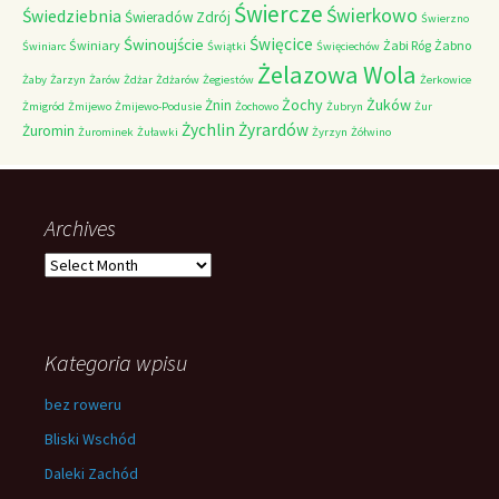
Świercze
Świerkowo
Świedziebnia
Świeradów Zdrój
Świerzno
Świnoujście
Święcice
Świniary
Żabi Róg
Żabno
Świniarc
Świątki
Święciechów
Żelazowa Wola
Żaby
Żarzyn
Żarów
Żdżar
Żdżarów
Żegiestów
Żerkowice
Żochy
Żuków
Żnin
Żmigród
Żmijewo
Żmijewo-Podusie
Żochowo
Żubryn
Żur
Żychlin
Żyrardów
Żuromin
Żurominek
Żuławki
Żyrzyn
Żółwino
Archives
Archives
Kategoria wpisu
bez roweru
Bliski Wschód
Daleki Zachód