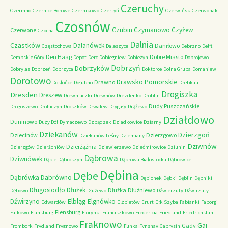
Czeruchy
Czermno
Czernice Borowe
Czernikowo
Czertyń
Czerwińsk
Czerwonak
Czosnów
Czubin
Czymanowo
Czyżew
Czerwone
Czocha
Dalnia
Cząstków
Dalanówek
Daniłowo
Częstochowa
Daleszyce
Debrzno
Delft
Den Haag
Dobre Miasto
Dembskie Góry
Depot
Derc
Dobiegniew
Dobieżyn
Dobrojewo
Dobrzyń
Dobrzyków
Dobrylas
Dobrzeń
Dobrzyca
Doktorce
Dolna Grupa
Domaniew
Dorotowo
Drawsko Pomorskie
Drawno
Dosłońce
Dołubno
Drebkau
Drogiszka
Dresden
Dreszew
Drewniaczki
Drewnów
Drezdenko
Droblin
Dudy Puszczańskie
Drogoszewo
Drohiczyn
Droszków
Drwalew
Drygały
Drążewo
Działdowo
Duninowo
Duży Dół
Dymaczewo
Dzbądzek
Dziadkowice
Dziarny
Dziekanów
Dzierzgoń
Dziecinów
Dzierzgowo
Dziekanów Leśny
Dziemiany
Dziwnów
Dzierżążnia
Dzierzgów
Dzierżoniów
Dziewierzewo
Dziećmirowice
Dziunin
Dąbrowa
Dziwnówek
Dąbie
Dąbroszyn
Dąbrowa Białostocka
Dąbrowice
Dębina
Dębe
Dąbrówno
Dąbrówka
Dębionek
Dębki
Dęblin
Dębniki
Długosiodło
Dłużek
Dłużka
Dłużniewo
Dębowo
Dłużewo
Dźwierzuty
Dźwirzuty
Elbląg
Dźwirzyno
Elgnówko
Edwardów
Elżbietów
Erurt
Ełk Szyba
Fabianki
Faborgi
Flensburg
Falkowo
Flansburg
Florynki
Franciszkowo
Fredericia
Friedland
Friedrichstahl
Frąknowo
Gaj
Gady
Frombork
Frydland
Frygnowo
Funka
Fynshav
Gabrysin