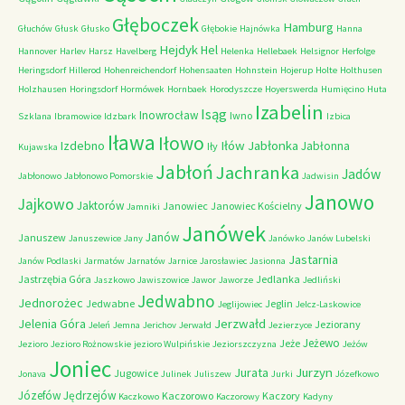
Głęboczek
Hamburg
Głuchów
Głusk
Głusko
Głębokie
Hajnówka
Hanna
Hejdyk
Hel
Hannover
Harlev
Harsz
Havelberg
Helenka
Hellebaek
Helsignor
Herfolge
Heringsdorf
Hillerod
Hohenreichendorf
Hohensaaten
Hohnstein
Hojerup
Holte
Holthusen
Holzhausen
Horingsdorf
Hormówek
Hornbaek
Horodyszcze
Hoyerswerda
Humięcino
Huta
Izabelin
Isąg
Inowrocław
Iwno
Szklana
Ibramowice
Idzbark
Izbica
Iława
Iłowo
Iłów
Jabłonka
Izdebno
Jabłonna
Iły
Kujawska
Jabłoń
Jachranka
Jadów
Jabłonowo
Jabłonowo Pomorskie
Jadwisin
Janowo
Jajkowo
Jaktorów
Janowiec
Janowiec Kościelny
Jamniki
Janówek
Janów
Januszew
Januszewice
Jany
Janówko
Janów Lubelski
Jastarnia
Janów Podlaski
Jarmatów
Jarnatów
Jarnice
Jarosławiec
Jasionna
Jastrzębia Góra
Jedlanka
Jaszkowo
Jawiszowice
Jawor
Jaworze
Jedliński
Jedwabno
Jednorożec
Jedwabne
Jeglin
Jeglijowiec
Jelcz-Laskowice
Jerzwałd
Jelenia Góra
Jeziorany
Jeleń
Jemna
Jerichov
Jerwałd
Jezierzyce
Jeżewo
Jeże
Jezioro
Jezioro Rożnowskie
jezioro Wulpińskie
Jeziorszczyzna
Jeżów
Joniec
Jurzyn
Jurata
Jugowice
Jonava
Julinek
Juliszew
Jurki
Józefkowo
Józefów
Jędrzejów
Kaczorowo
Kaczory
Kaczkowo
Kaczorowy
Kadyny