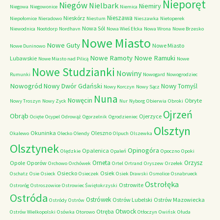
Nieporęt
Niegów
Nielbark
Niemiry
Niegowa
Niegowonice
Niemica
Nieszawa
Nieskórz
Niepołomice
Nieradowo
Niestum
Nieszawka
Nietoperek
Nowa Sól
Niewodnica
Nootdorp
Nordhavn
Nowa Wieś Ełcka
Nowa Wrona
Nowe Brzesko
Nowe Miasto
Nowe Guty
Nowe Miasto
Nowe Duninowo
Nowe Ramoty
Nowe Ramuki
Lubawskie
Nowe Miasto nad Pilicą
Nowe
Nowe Studzianki
Nowiny
Rumunki
Nowogard
Nowogrodziec
Nowogród
Nowy Dwór Gdański
Nowy Tomyśl
Nowy Korczyn
Nowy Sącz
Nuna
Nowęcin
Obryte
Nowy Troszyn
Nowy Zyck
Nur
Nyborg
Obierwia
Obroki
Ojrzeń
Obrąb
Ojerzyce
Ocięte
Ocypel
Odrowąż
Ogorzelnik
Ogrodzieniec
Olsztyn
Okuninka
Oleszno
Okalewo
Olecko
Olendy
Olpuch
Olszewka
Olsztynek
Opinogóra
Opalenica
Olędzkie
Opaleń
Opoczno
Opoki
Orneta
Orzysz
Opole
Oporów
Orchowo
Orchówek
Ortel
Ortrand
Oryszew
Orzełek
Osiecko
Osiek
Oschatz
Osie
Osieck
Osieczek
Osiek Drawski
Osmolice
Osnabrueck
Ostrołęka
Ostrowite
Ostroróg
Ostroszowice
Ostrowiec Świętokrzyski
Ostróda
Ostrówek
Ostrów Lubelski
Ostrów Mazowiecka
Ostródy
Ostrów
Otwock
Otręba
Ostrów Wielkopolski
Osówka
Otorowo
Otłoczyn
Owińsk
Ołuda