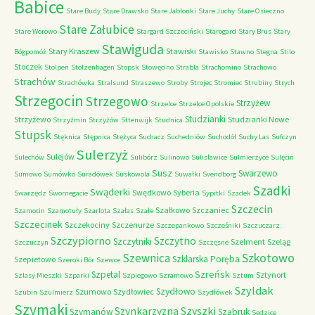
Babice
Stare Budy
Stare Drawsko
Stare Jabłonki
Stare Juchy
Stare Osieczno
Stare Załubice
Stare Worowo
Stargard Szczeciński
Starogard
Stary Brus
Stary
Stawiguda
Stary Kraszew
Stawiski
Bógpomóż
Stawisko
Stawno
Stegna
Stilo
Stoczek
Stolpen
Stolzenhagen
Stopsk
Stowęcino
Strabla
Strachomino
Strachowo
Strachów
Strachówka
Stralsund
Straszewo
Stroby
Strojec
Stromiec
Strubiny
Strych
Strzegocin
Strzegowo
Strzyżew
Strzelce
Strzelce Opolskie
Studzianki
Strzyżewo
Studzianki Nowe
Strzyżmin
Strzyżów
Sttenwijk
Studnica
Stupsk
Stęknica
Stępnica
Stężyca
Suchacz
Suchedniów
Suchodół
Suchy Las
Sufczyn
Sulerzyż
Sulejów
Sulechów
Sulibórz
Sulinowo
Sulisławice
Sulmierzyce
Sulęcin
Susz
Swarzewo
Sumowo
Sumówko
Suradówek
Suskowola
Suwałki
Svendborg
Szadki
Swąderki
Swędkowo
Syberia
Swarzędz
Swornegacie
Sypitki
Szadek
Szczecin
Szałkowo
Szczaniec
Szamocin
Szamotuły
Szarlota
Szałas
Szałe
Szczecinek
Szczekociny
Szczenurze
Szczepankowo
Szcześniki
Szczuczarz
Szczypiorno
Szczytno
Szczytniki
Szelment
Szeląg
Szczuczyn
Szczęsne
Szkotowo
Szewnica
Szklarska Poręba
Szepietowo
Szeroki Bór
Szewce
Szreńsk
Szpetal
Sztynort
Szlasy Mieszki
Szparki
Szpiegowo
Szramowo
Sztum
Szyldak
Szydłowo
Szumowo
Szydłowiec
Szubin
Szulmierz
Szydłówek
Szymaki
Szyszki
Szynkarzyzna
Szymanów
Sząbruk
Sędzice