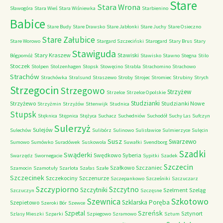
Stare
Stara Wrona
Sławogóra
Stara Wieś
Stara Wiśniewka
Starbienino
Babice
Stare Budy
Stare Drawsko
Stare Jabłonki
Stare Juchy
Stare Osieczno
Stare Załubice
Stare Worowo
Stargard Szczeciński
Starogard
Stary Brus
Stary
Stawiguda
Stary Kraszew
Stawiski
Bógpomóż
Stawisko
Stawno
Stegna
Stilo
Stoczek
Stolpen
Stolzenhagen
Stopsk
Stowęcino
Strabla
Strachomino
Strachowo
Strachów
Strachówka
Stralsund
Straszewo
Stroby
Strojec
Stromiec
Strubiny
Strych
Strzegocin
Strzegowo
Strzyżew
Strzelce
Strzelce Opolskie
Studzianki
Strzyżewo
Studzianki Nowe
Strzyżmin
Strzyżów
Sttenwijk
Studnica
Stupsk
Stęknica
Stępnica
Stężyca
Suchacz
Suchedniów
Suchodół
Suchy Las
Sufczyn
Sulerzyż
Sulejów
Sulechów
Sulibórz
Sulinowo
Sulisławice
Sulmierzyce
Sulęcin
Susz
Swarzewo
Sumowo
Sumówko
Suradówek
Suskowola
Suwałki
Svendborg
Szadki
Swąderki
Swędkowo
Syberia
Swarzędz
Swornegacie
Sypitki
Szadek
Szczecin
Szałkowo
Szczaniec
Szamocin
Szamotuły
Szarlota
Szałas
Szałe
Szczecinek
Szczekociny
Szczenurze
Szczepankowo
Szcześniki
Szczuczarz
Szczypiorno
Szczytno
Szczytniki
Szelment
Szeląg
Szczuczyn
Szczęsne
Szkotowo
Szewnica
Szklarska Poręba
Szepietowo
Szeroki Bór
Szewce
Szreńsk
Szpetal
Sztynort
Szlasy Mieszki
Szparki
Szpiegowo
Szramowo
Sztum