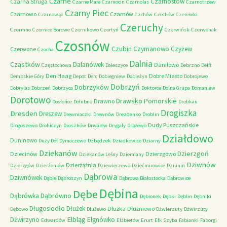
Czarne
Czarnostów
Czarna Struga
Czarne Małe
Czarnocin
Czarnolas
Czarnotrzew
Czarny Piec
Czarnowo
Czarnów
Czarnowąż
Czchów
Czechów
Czerewki
Czeruchy
Czermno
Czernice Borowe
Czernikowo
Czertyń
Czerwińsk
Czerwonak
Czosnów
Czubin
Czymanowo
Czyżew
Czerwone
Czocha
Dalnia
Cząstków
Dalanówek
Daniłowo
Częstochowa
Daleszyce
Debrzno
Delft
Den Haag
Dobre Miasto
Dembskie Góry
Depot
Derc
Dobiegniew
Dobieżyn
Dobrojewo
Dobrzyń
Dobrzyków
Dobrylas
Dobrzeń
Dobrzyca
Doktorce
Dolna Grupa
Domaniew
Dorotowo
Drawsko Pomorskie
Drawno
Dosłońce
Dołubno
Drebkau
Drogiszka
Dresden
Dreszew
Drewniaczki
Drewnów
Drezdenko
Droblin
Dudy Puszczańskie
Drogoszewo
Drohiczyn
Droszków
Drwalew
Drygały
Drążewo
Działdowo
Duninowo
Duży Dół
Dymaczewo
Dzbądzek
Dziadkowice
Dziarny
Dziekanów
Dzierzgoń
Dziecinów
Dzierzgowo
Dziekanów Leśny
Dziemiany
Dziwnów
Dzierżążnia
Dzierzgów
Dzierżoniów
Dziewierzewo
Dziećmirowice
Dziunin
Dąbrowa
Dziwnówek
Dąbie
Dąbroszyn
Dąbrowa Białostocka
Dąbrowice
Dębina
Dębe
Dąbrówno
Dąbrówka
Dębionek
Dębki
Dęblin
Dębniki
Długosiodło
Dłużek
Dłużka
Dłużniewo
Dębowo
Dłużewo
Dźwierzuty
Dźwirzuty
Elbląg
Dźwirzyno
Elgnówko
Edwardów
Elżbietów
Erurt
Ełk Szyba
Fabianki
Faborgi