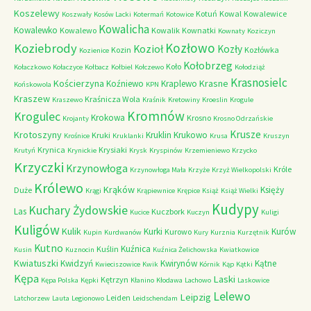
Koszelewy
Kotuń
Kowal
Kowalewice
Koszwały
Kosów Lacki
Kotermań
Kotowice
Kowalicha
Kowalewko
Kowalewo
Kowalik
Kownatki
Kownaty
Koziczyn
Kozłowo
Koziebrody
Kozioł
Kozły
Kozin
Kozłówka
Kozienice
Kołobrzeg
Koło
Kołaczkowo
Kołaczyce
Kołbacz
Kołbiel
Kołczewo
Kołodziąż
Krasnosielc
Kościerzyna
Krasne
Koźniewo
Kraplewo
Końskowola
KPN
Kraszew
Kraśnicza Wola
Kraszewo
Kraśnik
Kretowiny
Kroeslin
Krogule
Kromnów
Krogulec
Krokowa
Krosno
Krojanty
Krosno Odrzańskie
Krusze
Krotoszyny
Kruklin
Krukowo
Kruki
Krośnice
Kruklanki
Krusa
Kruszyn
Krynica
Krysiaki
Krutyń
Krynickie
Krysk
Kryspinów
Krzemieniewo
Krzycko
Krzyczki
Krzynowłoga
Króle
Krzynowłoga Mała
Krzyże
Krzyż Wielkopolski
Królewo
Krąków
Księży
Duże
Krągi
Krąpiewnice
Krępice
Książ
Książ Wielki
Kudypy
Kuchary Żydowskie
Las
Kuczbork
Kucice
Kuczyn
Kuligi
Kuligów
Kulik
Kurki
Kurów
Kurowo
Kupin
Kurdwanów
Kury
Kurznia
Kurzętnik
Kutno
Kuźnica
Kuślin
Kusin
Kuznocin
Kuźnica Żelichowska
Kwiatkowice
Kwiatuszki
Kwidzyń
Kwirynów
Kątne
Kwieciszowice
Kwik
Kórnik
Kąp
Kątki
Kępa
Laski
Kętrzyn
Kępa Polska
Kępki
Kłanino
Kłodawa
Lachowo
Laskowice
Lelewo
Leipzig
Leiden
Latchorzew
Lauta
Legionowo
Leidschendam