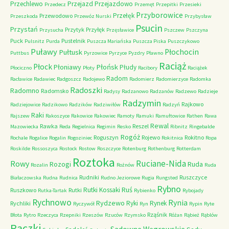
Przechlewo
Przejazd
Przejazdowo
Przedecz
Przemęt
Przepitki
Przesieki
Przyborowice
Przełęk
Przewodowo
Przeszkoda
Przewóz Nurski
Przybysław
Psucin
Przystań
Przytyk
Przyłęk
Przysucha
Przęsławice
Pszczew
Pszczyna
Puck
Pustelnik
Pulsnitz
Purda
Puszcza Mariańska
Puszcza Piska
Puszczykowo
Puławy
Pułtusk
Płochocin
Puttbus
Pyrzowice
Pyrzyce
Pyzdry
Pławno
Raciąż
Płock
Płońsk
Płoniawy
Płudy
Płociczno
Płoty
Racibory
Raciążek
Radom
Racławice
Radawiec
Radgoszcz
Radojewo
Radomierz
Radomierzyce
Radomka
Radoszki
Radomno
Radomsko
Radysy
Radzanowo
Radzanów
Radzewo
Radzieje
Radzymin
Rajkowo
Radziejowice
Radzikowo
Radzików
Radziwiłów
Radzyń
Raki
Rajszew
Rakoszyce
Rakowice
Rakowiec
Ramoty
Ramuki
Ramułtowice
Rathen
Rawa
Rewal
Rawka
Reszel
Mazowiecka
Reda
Regielnica
Regimin
Resko
Ribnitz
Ringebalde
Rogóż
Roguszyn
Rojewo
Rokitno
Rochale
Rogalice
Rogalin
Rogoziniec
Rokitnica
Ropa
Roskilde
Rossoszyca
Rostock
Rostow
Roszczyce
Rotenburg
Rothenburg
Rotterdam
Roztoka
Ruciane-Nida
Rowy
Rozogi
Ruda
Rozalin
Rożnów
Ruda
Rudniki
Ruszczyce
Białaczowska
Rudna
Rudnica
Rudno Jeziorowe
Rugia
Rungsted
Rybno
Ruś
Rutki Kossaki
Ruszkowo
Rutki
Rutka-Tartak
Rybienko
Rybojady
Rychnowo
Rynia
Rydzewo
Ryki
Rynek
Rychliki
Ryczywół
Ryn
Rypin
Ryte
Rząśnik
Błota
Rytro
Rzeczyca
Rzepniki
Rzeszów
Rzuców
Rzymsko
Różan
Rąbież
Rąblów
Rączki