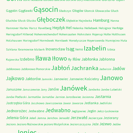
Gąsocin
Gągolin
Gągławki
Głogów
Gładczyn
Głomsk
Głowaczów
Głuch
Głęboczek
Hamburg
Głuchów
Głusk
Głusko
Głębokie
Hajnówka
Hanna
Hejdyk
Hel
Hannover
Harlev
Harsz
Havelberg
Helenka
Hellebaek
Helsignor
Herfolge
Heringsdorf
Hillerod
Hohenreichendorf
Hohensaaten
Hohnstein
Hojerup
Holte
Holthusen
Holzhausen
Horingsdorf
Hormówek
Hornbaek
Horodyszcze
Hoyerswerda
Humięcino
Huta
Izabelin
Isąg
Inowrocław
Iwno
Szklana
Ibramowice
Idzbark
Izbica
Iława
Iłowo
Iłów
Jabłonka
Izdebno
Jabłonna
Iły
Kujawska
Jabłoń
Jachranka
Jadów
Jabłonowo
Jabłonowo Pomorskie
Jadwisin
Janowo
Jajkowo
Jaktorów
Janowiec
Janowiec Kościelny
Jamniki
Janówek
Janów
Januszew
Januszewice
Jany
Janówko
Janów Lubelski
Jastarnia
Janów Podlaski
Jarmatów
Jarnatów
Jarnice
Jarosławiec
Jasionna
Jastrzębia Góra
Jedlanka
Jaszkowo
Jawiszowice
Jawor
Jaworze
Jedliński
Jedwabno
Jednorożec
Jedwabne
Jeglin
Jeglijowiec
Jelcz-Laskowice
Jerzwałd
Jelenia Góra
Jeziorany
Jeleń
Jemna
Jerichov
Jerwałd
Jezierzyce
Jeżewo
Jeże
Jezioro
Jezioro Rożnowskie
jezioro Wulpińskie
Jeziorszczyzna
Jeżów
Joniec