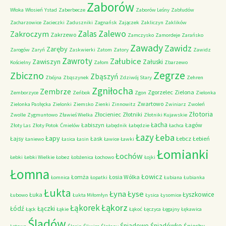
Zaborów
Włoka
Włosień
Ystad
Zaberbecze
Zaborów Leśny
Zabłudów
Zacharzowice
Zacieczki
Zaduszniki
Zagnańsk
Zajączek
Zakliczyn
Zaklików
Zalas
Zalewo
Zakroczym
Zakrzewo
Zamczysko
Zamordeje
Zarańsko
Zawady
Zawidz
Zaręby
Zarogów
Zaryń
Zaskwierki
Zatom
Zatory
Zawidz
Zawroty
Załubice
Zawiszyn
Załuski
Kościelny
Załom
Zbarzewo
Zegrze
Zbiczno
Zbąszyń
Zbójna
Zbąszynek
Zdziwój Stary
Zehren
Zgniłocha
Zembrze
Zgorzelec
Zielona
Zemborzyce
Zeńbok
Zgon
Zielonka
Zwartowo
Zielonka Pasłęcka
Zielonki
Ziemsko
Zienki
Zinnowitz
Zwiniarz
Zwoleń
Złotoria
Złocieniec
Złotniki
Zwolle
Zygmuntowo
Zławieś Wielka
Złotniki Kujawskie
Łacha
Łabiszyn
Łagów
Złoty Las
Złoty Potok
Ćmielów
Łabędnik
Łabędzie
Łachca
Łazy
Łeba
Łapy
Łajsy
Łask
Łebcz
Łebień
Łaniewo
Łasica
Łasin
Ławice
Ławki
Łomianki
Łochów
Łebki
Łebki Wielkie
Łobez
Łobżenica
Łochowo
Łojki
Łomna
Łowicz
Łomża
Łosia Wólka
Łomnica
Łopatki
Łubiana
Łubianka
Łukta
Łyna
Łyse
Łyszkowice
Łuka
Łubowo
Łukta Miłomłyn
Łysica
Łysomice
Łąkorz
Łąkorek
Łódź
Łączki
Łąck
Łąkie
Łąkoć
Łęczyca
Łęgajny
Łękawica
Śladów
Śniadowo
Śniadówko
Śniechy