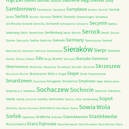
Sadowne Węgrowskie
Sady
Sadoleś
Sabinka
Sadowie
Samborowo
Sampława
Santok
Samoklęski
Samotnik
Sandau
Sanniki
Sarbsk
Sasino
Sassnitz
Sarbia
Sarnaki
Sarnowo
Scheveningen
Schiedam
Secymin
Schwedt
Schiffmuhle
Schleife
Schmilka
Schwepnitz
Schwerin
Seelow
Serock
Senftenberg
Seftenberg
Sellin
Semeliskes
Serby
Serniki
Seroki
Sianno
Siemiany
Siekierki
Sianów
Sieczychy
Siedlce
Siedlisko
Siemiatycze
Siemień
Sieraków
Sierpc
Siewierz
Nadrzeczny
Sieniawa
Siennica
Sierakowice
Siła
Skarżysko Kamienna
Skarlin
Siomki
Sitnica
Sitowa
Skaje
Skarżyce
Skrzeszew
Skierniewice
Skolimów
Skowrony
Skriebinai
Skrudki
Skrwilno
Skępe
Skwierzyna
Skórcz
Skrzynno
Skulsk
Skąpe
Slude
Smardzewice
Smardzewo
Smykowo
Smogulec
Smolarnia
Smarklice
Sobe
Sobieszewo
Sochaczew
Sochocin
Soboklęszcz
Sobolewo
Sokolniki
Sokołowo
Sopot
Sokoły
Somianka
Sokoły Jeziorne
Sokółka
Sominy
Sona
Sondenborg
Sowia Wola
Sosnowica
Sorkwity
Sosno
Sosnowe
Sosnówka
Sowia
Sońsk
Stanisławów
Srebrna
Stanisławowo
Spychowo
Srokowo
Stara Dąbrowa
Starachowice
Stara Kamienica
Stara Kiszewa
Stara Kornica
Stara