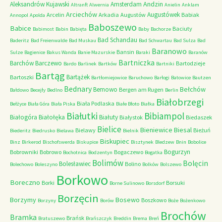
Andzin
Aleksandrów Kujawski
Amsterdam
Altranft
Alwernia
Anielin
Anklam
Arciechów
Augustówek
Arcelin
Arkadia
Augustów
Babiak
Annopol
Apolda
Baboszewo
Babice
Baciuty
Babimost
Babin
Babięta
Baby
Bachorze
Bad Schandau
Baderitz
Bad Freienwalde
Bad Muskau
Bad Schwartau
Bad Sulza
Bad
Baranowo
Bansin
Sulze
Bagienice
Bakus Wanda
Banie Mazurskie
Baraki
Baranów
Bartniczka
Barchów
Barczewo
Bartodzieje
Bardo
Barlinek
Bartków
Bartniki
Bartąg
Bartążek
Bartoszki
Bartłomiejowice
Baruchowo
Barłogi
Batowice
Bautzen
Bednary
Bełchów
Bemowo
Bergen am Rugen
Bałdowo
Becejły
Bedlno
Berlin
Białobrzegi
Biała Podlaska
Bełżyce
Biała Góra
Biała Piska
Białe Błoto
Białka
Białutki
Bibiampol
Białogóra
Białołęka
Białuty
Białystok
Biedaszek
Bielice
Bieniewice
Biesal
Bielawy
Bieżuń
Biederitz
Biedrusko
Bielawa
Bielnik
Biskupiec
Binz
Birkerod
Bischofswerda
Biskupice
Bisztynek
Bledzew
Bnin
Bobolice
Bogurzyn
Bobrowniki
Bobrowo
Bogaczewo
Bochotnica
Bodzentyn
Bogatka
Bolimów
Bolęcin
Bolesławiec
Bolino
Bolechowo
Boleszyno
Bolków
Bolszewo
Borkowo
Boreczno
Borki
Borsuki
Borne Sulinowo
Borsdorf
Borzęcin
Borzymy
Bosewo
Boszkowo
Borzyny
Borów
Boże
Bożenkowo
Brochów
Bramka
Brańsk
Bratuszewo
Brańszczyk
Breddin
Brema
Breń