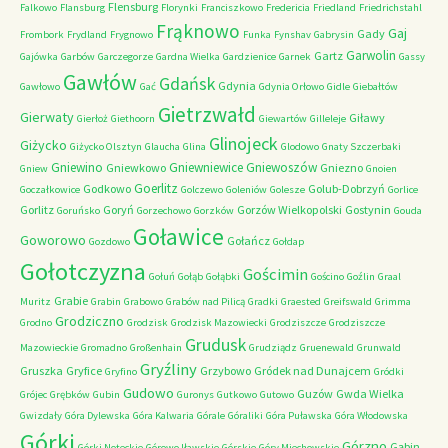
Flensburg
Falkowo
Flansburg
Florynki
Franciszkowo
Fredericia
Friedland
Friedrichstahl
Frąknowo
Gaj
Gady
Frombork
Frydland
Frygnowo
Funka
Fynshav
Gabrysin
Garwolin
Gartz
Gajówka
Garbów
Garczegorze
Gardna Wielka
Gardzienice
Garnek
Gassy
Gawłów
Gdańsk
Gdynia
Gawłowo
Gać
Gdynia Orłowo
Gidle
Giebałtów
Gietrzwałd
Gierwaty
Giławy
Gierłoż
Giethoorn
Giewartów
Gilleleje
Glinojeck
Giżycko
Giżycko Olsztyn
Glaucha
Glina
Glodowo
Gnaty Szczerbaki
Gniewino
Gniewniewice
Gniewoszów
Gniewkowo
Gniezno
Gniew
Gnoien
Goerlitz
Godkowo
Golub-Dobrzyń
Goczałkowice
Golczewo
Goleniów
Golesze
Gorlice
Gorlitz
Goryń
Gorzów Wielkopolski
Gostynin
Goruńsko
Gorzechowo
Gorzków
Gouda
Goławice
Goworowo
Gołańcz
Gozdowo
Gołdap
Gołotczyzna
Gościmin
Gołuń
Gołąb
Gołąbki
Gościno
Goźlin
Graal
Grabie
Muritz
Grabin
Grabowo
Grabów nad Pilicą
Gradki
Graested
Greifswald
Grimma
Grodziczno
Grodno
Grodzisk
Grodzisk Mazowiecki
Grodziszcze
Grodziszcze
Grudusk
Mazowieckie
Gromadno
Großenhain
Grudziądz
Gruenewald
Grunwald
Gryźliny
Gruszka
Gryfice
Grzybowo
Gródek nad Dunajcem
Gryfino
Gródki
Gudowo
Guzów
Gwda Wielka
Grójec
Grębków
Gubin
Guronys
Gutkowo
Gutowo
Gwizdały
Góra Dylewska
Góra Kalwaria
Górale
Góraliki
Góra Puławska
Góra Włodowska
Górki
Górzno
Gąbin
Górki Noteckie
Górowo Iławskie
Górskie
Góry Miechowskie