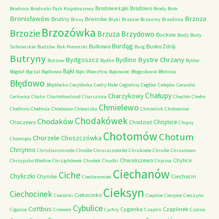
Brodowe Łąki
Brodowo
Brodnica
Brodnicki Park Krajobrazowy
Brody
Brok
Bronisławów
Brzoza
Bruliny
Brwinów
Brusy
Bryki
Brzezie
Brzeziny
Brzeźnica
Brzozówka
Brzozie
Brzydowo
Brzuza
Buckow
Budy
Budy
Burdąg
Bulkowo
Busko Zdrój
Sulkowskie
Budzów
Buk Pomorski
Burg
Butryny
Bystre Chrzany
Bydgoszcz
Bydlino
Butzow
Bydlin
Bytów
Bąki
Bógdał
Bączal
Bądkowo
Bąki Wieczfnia
Bąkowiec
Błogosławie
Błotnica
Błędowo
Błędówko
Cecylówka
Cedry Małe
Cegielnia
Cegłów
Celejów
Ceranów
Chałupy
Charzykowy
Cerkwica
Chalin
Charlottenlund
Charsznica
Chechło
Chełm
Chmielewo
Chełmno
Chełmża
Chlebowo
Chlewiska
Chmielnik
Chobienice
Chodakówek
Chodaków
Chojnice
Choczewo
Chodzież
Chojny
Chotomów
Chotum
Chorzele
Choszczówka
Chomiąża
Chrcynno
Christiansminde
Chrośle
Chruszczobród
Chruściele
Chruśle
Chrzanowo
Chwaliszewo
Chylice
Chrzypsko Wielkie
Chrząchówek
Chudek
Chudki
Chycina
Ciechanów
Ciche
Chyliczki
Chynów
Ciechocin
Ciechanowiec
Cieksyn
Ciechocinek
Ciekocinko
Cieciórki
Cieplice
Cierpice
Cieszyno
Cybulice
Cottbus
Cyganka
Czaplinek
Cigacice
Criewen
Cychry
Czaplin
Czarna