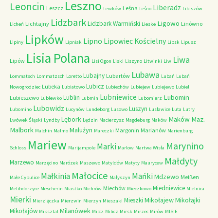
Leszno
Leoncin
Liberadz
Leszcz
Leśna
Lewków
Leśno
Libiszów
Lidzbark
Ligowo
Lidzbark Warmiński
Lichtajny
Linówno
Licheń
Lieske
Lipków
Lipno
Lipowiec Kościelny
Lipiny
Lipniak
Lipsk
Lipusz
Lisia Polana
Liwa
Lipów
Lisi Ogon
Liski
Liszyno
Litwinki
Liw
Lubawa
Lubajny
Lubartów
Lommatsch
Lommatzsch
Loretto
Lubań
Lubań
Lubicz
Lubeka
Nowogrodziec
Lubiatowo
Lubiechów
Lubiejew
Lubiejewo
Lubiel
Lubniewice
Lubomin
Lublin
Lubieszewo
Lublewko
Lubmin
Lubomierz
Lubowidz
Luszyn
Lubomino
Lucynów
Lundeborg
Lusowo
Lusławice
Luta
Lutry
Maków Maz.
Lębork
Lwówek Śląski
Lyndby
Lędzin
Macierzysz
Magdeburg
Maków
Malbork
Malużyn
Margonin
Marianów
Malchin
Malmo
Mareczki
Marienburg
Mariew
Marynino
Marki
Schloss
Marijampole
Marlow
Martwa Wisła
Małdyty
Marzewo
Marzęcino
Marózek
Maszewo
Matyldów
Matyty
Maurycew
Małocice
Małkinia
Mańki
Mdzewo
Meißen
Małe Cybulice
Małyszyn
Miedniewice
Miechów
Melibdorzyce
Mescherin
Miastko
Michrów
Mieczkowo
Mielnica
Mierki
Mikołajew
Mikołajki
Mieszki
Mierziączka
Mierzwin
Mierzyn
Mieszaki
Milanówek
Mikołajów
Miksztal
Milcz
Milicz
Mirsk
Mirzec
Mirów
MISIE