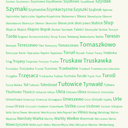
Szyldak
Szydłowo
Szumowo
Szydłowiec
Szubin
Szulmierz
Szydłówek
Szymaki
Szyszki
Szynkarzyzna
Szymanów
Sząbruk
Sędzice
Sława
Sędzichów
Sędziszów
Sępólno Krajeńskie
Słabomierz
Sławatycze
Sławno
Słup
Słubice
Słonecznik
Słończewo
Sławoborze
Słomczyn
Słomin
Słomniki
Słupno
Słupsk
Słupca
Słupia
Tabórz
Służew
Taarbaek
Takomyśle
Tantow
Tarczyn
Teresin
Tarda
Targowo
Tarnowskie Góry
Tarup
Tczew
Telleborg
Teodorówka
Teofile
Tomaszkowo
Tereszewo
Tomaszewo
Terespol
Tleń
Tomaryny
Toruń
Treblinka
Tomczyce
Tomki
Topczewo
Topolin
Toporowo
Toszek
Trakai
Trawy
Truskaw
Truskawka
Trojany
Trląg
Trojanów
Troszyn
Trudna
Trzebiatów
Trzcianka
Trzciniec
Truskolas
Trzciel
Trzebuń
Trzemeszno Lubuskie
Trzęsacz
Turośl
Tuczki
Tuchola
Trzygłów
Trzścianka
Trębice
Tujsk
Tum
Tułowice
Tynwałd
Tuł
Tułodziad
Tyłowo
Turza Wielka
Tuławki
Ukta
Tłuchowo
Tłuszcz
Ulinia
Uchacze
Udryn
Ulikowo
Ulrichorst
Umiastów
Urle
Unieszewo
Uniechowo
Uniszki
Unierzyż
Unierzyż Strzegowo
Unin
Upałty
Ustka
Ursus
Uzdowo
Urowo
Urszulin
Usedom
Ustanówek
Ustroń
Uznam
Uścięcice
Vilnius
Vallo
Varso Tower
Veivieriai
Velo Krynica
Velo Poprad
Ves
Wadąg
Walidrogi
Walim
Warka
Warlity Wielkie
Warchały
Warmiak
Wapnica
Warlity
Warszawa
Warta
Wawrzyszew
Wałbrzych
Wałcz
Ważne Młyny
Wda
Wdzydze
Weimar
Weißenberg