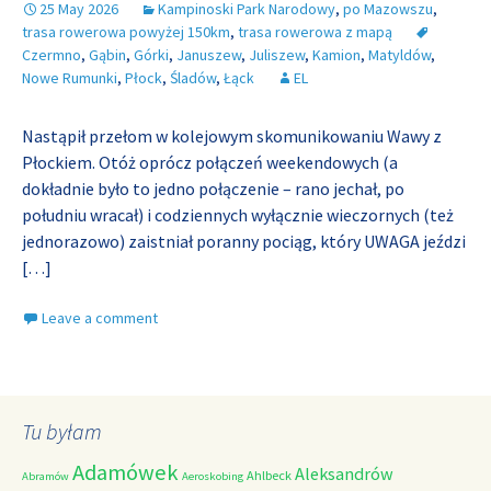
25 May 2026
Kampinoski Park Narodowy
,
po Mazowszu
,
trasa rowerowa powyżej 150km
,
trasa rowerowa z mapą
Czermno
,
Gąbin
,
Górki
,
Januszew
,
Juliszew
,
Kamion
,
Matyldów
,
Nowe Rumunki
,
Płock
,
Śladów
,
Łąck
EL
Nastąpił przełom w kolejowym skomunikowaniu Wawy z
Płockiem. Otóż oprócz połączeń weekendowych (a
dokładnie było to jedno połączenie – rano jechał, po
południu wracał) i codziennych wyłącznie wieczornych (też
jednorazowo) zaistniał poranny pociąg, który UWAGA jeździ
[…]
Leave a comment
Tu byłam
Adamówek
Aleksandrów
Ahlbeck
Abramów
Aeroskobing