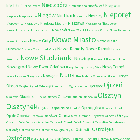
Niedzbórz
Niegocin
Niechłonin
Niedrzwica
Niedźwiadna
Niedźwiedź
Nieporęt
Niegów
Nielbark
Niemiry
Niegowa
Niegowonice
Niemica
Nieszawa
Nieskórz
Niepołomice
Nieradowo
Niestum
Nieszawka
Nietoperek
Nowa Sól
Niewodnica
Nootdorp
Nordhavn
Nowa Wieś Ełcka
Nowa Wrona
Nowe Brzesko
Nowe Miasto
Nowe Guty
Nowe Miasto
Nowe Duninowo
Nowe Ramoty
Nowe Ramuki
Lubawskie
Nowe Miasto nad Pilicą
Nowe
Nowe Studzianki
Nowiny
Rumunki
Nowogard
Nowogrodziec
Nowogród
Nowy Dwór Gdański
Nowy Tomyśl
Nowy Korczyn
Nowy Sącz
Nuna
Nowęcin
Obryte
Nowy Troszyn
Nowy Zyck
Nur
Nyborg
Obierwia
Obroki
Ojrzeń
Obrąb
Ojerzyce
Ocięte
Ocypel
Odrowąż
Ogorzelnik
Ogrodzieniec
Olsztyn
Okuninka
Oleszno
Okalewo
Olecko
Olendy
Olpuch
Olszewka
Olsztynek
Opinogóra
Opalenica
Olędzkie
Opaleń
Opoczno
Opoki
Orneta
Orzysz
Opole
Oporów
Orchowo
Orchówek
Ortel
Ortrand
Oryszew
Orzełek
Osiecko
Osiek
Oschatz
Osie
Osieck
Osieczek
Osiek Drawski
Osmolice
Osnabrueck
Ostrołęka
Ostrowite
Ostroróg
Ostroszowice
Ostrowiec Świętokrzyski
Ostróda
Ostrówek
Ostrów Lubelski
Ostrów Mazowiecka
Ostródy
Ostrów