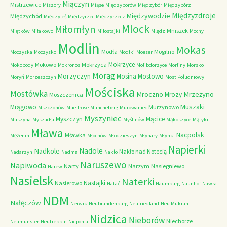
Miączyn
Mistrzewice
Miszory
Miąse
Międzyborów
Międzybór
Międzybórz
Międzyzdroje
Międzywodzie
Międzychód
Międzyleś
Międzyrzec
Międzyrzecz
Mlock
Miłomłyn
Mniszek
Miętków
Miłakowo
Miłostajki
Mlądz
Mochy
Modlin
Mokas
Modła
Mogilno
Moczyska
Moczysko
Modłki
Moeser
Mokrzyce
Mokowo
Mokrzyca
Mokobody
Mokronos
Molibdorzyce
Morliny
Morsko
Morąg
Morzyczyn
Mosina
Mostowo
Moryń
Morzeszczyn
Most Południowy
Mościska
Mostówka
Mrzeżyno
Mroczno
Mrozy
Moszczenica
Muszaki
Mrągowo
Murzynowo
Mszczonów
Muellrose
Muncheberg
Murowaniec
Myszyniec
Myszczyn
Mącice
Muszyna
Myszadła
Myślinów
Mąkoszyce
Mątyki
Mława
Nacpolsk
Mławka
Mężenin
Młochów
Młodzieszyn
Młynary
Młynki
Napierki
Nadkole
Nadole
Nakło nad Notecią
Nadarzyn
Nadma
Nakło
Naruszewo
Napiwoda
Narty
Narzym
Nasiegniewo
Narew
Nasielsk
Naterki
Nastajki
Nasierowo
Natać
Naumburg
Naunhof
Nawra
NDM
Nałęczów
Nerwik
Neubrandenburg
Neufriedland
Neu Mukran
Nidzica
Nieborów
Niechorze
Neumunster
Neutrebbin
Nicponia