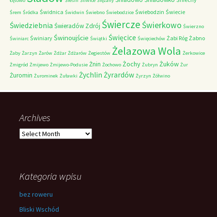
Łętowo
Ślesin
Śliwice
Ślężany
Świdnica
Świebodzin
Świecie
Śrem
Śródka
Świdwin
Świebno
Świebodzice
Świercze
Świerkowo
Świedziebnia
Świeradów Zdrój
Świerzno
Świnoujście
Święcice
Świniary
Żabi Róg
Żabno
Świniarc
Świątki
Święciechów
Żelazowa Wola
Żaby
Żarzyn
Żarów
Żdżar
Żdżarów
Żegiestów
Żerkowice
Żochy
Żuków
Żnin
Żmigród
Żmijewo
Żmijewo-Podusie
Żochowo
Żubryn
Żur
Żychlin
Żyrardów
Żuromin
Żurominek
Żuławki
Żyrzyn
Żółwino
Archives
Archives
Kategoria wpisu
bez roweru
Bliski Wschód