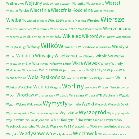
Wejsuny
Wiartel
Wejherowo
Welzow
Wereszczyn
Weronika
Westerplatte
Wieczfnia Kościelna
Wieczfnia
Wicko
Wichulec
Wiejce
Wiejsce
Wiersze
Wielbark
Wieliszew
Wieniec
Wieleń
Wielgie
Wielka Piaśnica
Wierzchucino
Wierzchowo
Wierzba
Wierzbica
Wierzbinek
Wierzbno
Wierzchołek
Wikielec
Wiktorów
Wierzchy
Wiesiółka
Wiewiec
Wiewiórów
Wilanów
Wilczkowo
Wilków
Windyki
Wilkasy
Wilczęta
Wilga
Wincenta
Wincentowo
Wincentów
Winnica
Wirwajdy
Wisełka
Witoldów
Wizna
Winiec
Witkowo
Witnica
Wkra
Wlewsk
Wiśniewo
Wnory Wandy
Więcławice
Wiślica
Wiśniowo Ełckie
Wojcieszyn
Wojszczyce
Wodzisław
Wojciechów
Wojnicz
Wojnowice
Wojszki
Wola
Wola Pasikońska
Wolin
Wola Młocka
Wolbrom
Wolbórka
Wolgast
Wolica
Worliny
Wonna
Wolsztyn
Wolnica
Worgule
Wołkowe
Wriezen
Wrocimowice
Wrocław
Września
Wydminy
Wrocki
Wrona
Wrzask
Wrzeście
Wrząca
WTR
Wygoda
Wymysły
Wynki
Wygon
Wykrot
Wylazłowo
Wymyśle
Wyrzysk
Wyrzysk Osiek
Wyszogród
Wyszków
Wysoka
Wysokie Mazowieckie
Wyszel
Wyszyny
Wywła
Wólka Radzymińska
Wójcin
Wólka
Wólka Majdańska
Wólka Smolana
Wąbrzeźno
Wąsy
Wąchock
Wąsewo
Węgrów
Wągrodno
Wąpielsk
Wąwolnica
Wędrzyn
Węgliniec
Władysławowo
Włocławek
Wężyska
Władysławów
Włodawa
Włodowice