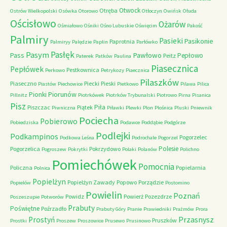
Otwock
Otręba
Ostrów Wielkopolski
Osówka
Otorowo
Otłoczyn
Owińsk
Ołuda
Ościsłowo
Ożarów
Ośmiałowo
Ośniki
Ośno Lubuskie
Oświęcim
Pakość
Palmiry
Pasieki
Pasikonie
Paprotnia
Palmiryy
Palędzie
Paplin
Parłówko
Pasłęk
Pasym
Pawłowo
Pass
Pepłowo
Peitz
Paterek
Patków
Paulina
Piasecznica
Pepłówek
Pestkownica
Perkowo
Petrykozy
Piaecznica
Pilaszków
Piaseczno
Piecki
Pieski
Piastów
Piechowice
Pietkowo
Pilawa
Pilica
Piorunów
Pionki
Pillnitz
Piotrkówek
Piotrków Trybunalski
Piotrowo
Pirna
Pisanica
Pisz
Piła
Piszczac
Piątek
Piwniczna
Piławki
Plewki
Plon
Plośnica
Pluski
Pniewnik
Pociecha
Pobierowo
Pobiedziska
Podawce
Poddąbie
Podgórze
Podlejki
Podkampinos
Pogorzelec
Podkowa Leśna
Podrochale
Pogorzel
Polesie
Pogorzelica
Pokrzydowo
Pogroszew
Pokrytki
Polaki
Polanów
Polichno
Pomiechówek
Pomocnia
Policzna
Popielarnia
Polnica
Popielżyn
Popielżyn Zawady
Popowo
Porządzie
Popielów
Postomino
Powielin
Poznań
Powidz
Powierż
Pozezdrze
Poszeszupie
Potworów
Prabuty
Poświętne
Poźrzadło
Prabuty Góry
Pranie
Prawiedniki
Prażmów
Prora
Przasnysz
Prostyń
Pruszków
Prostki
Proszew
Proszowice
Prusewo
Prusinowo