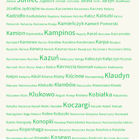
Jurzyn
Jurata
Jugowice
Jonava
Julinek
Juliszew
Jurki
Józefkowo
Józefów
Jędrzejów
Kaczorowo
Kaczory
Kaczkowo
Kaczorowy
Kadyny
Kadzidło
Kaliszki
Kalisz
Kadłubówka
Kajetany
Kajkowo
Kalisko
Kalisz
Kamieńczyk
Kamień Pomorski
Pomorski
Kalvarija
Kamienna Knieja
Kampinos
Kamion
Karaś
Kamionka
Karczmisko
Kaputy
Karczew
Karpa
Karniewo
Karolew
Karolino
Karolinowo
Karlsdorf
Karnin
Karpacz
Karwica
Kaunas
Karpniki
Karwia
Karwik
Kawki
Kawęczyn
Kazimierz
Kazimierz Dolny
Kazuń
Kałuszyn
Kałęczyn
Kcynia
Kazimierzowo
Kaznów
Kałeczyny
Kaługa
Kiernozia
Kiezmark
Kielce
Kerszek
Kicin
Kiciny
Kiekrz
Kiełbaski
Kiełkowice
Klaudyn
Kiścinne
Kikół
Kisiny
Kiełpin
Kilonia
Kiełpino
Klampenborg
Klembów
Klekotki
Klewinowo
Klewki
Kleczew
Kleinkoschen
Kleszczów
Klukowo
Kobiałka
Kniewo
Kluczewo
Kluki
Klępsk
Knieja
Kobylanka
Koczargi
Kobyłka
Kociesze
Kocień Wielki
Kociołek
Koczała
Kodeń
Kodrąb
Kolno
Koluszki
Koenigstein
Koge
Kolesin
Komornica
Kompina
Konarzyny
Koniecpol
Konopki
Konin
Konojady
Konradowo
Konotop
Konstancin
Konstantynów Łódzki
Kopenhaga
Korytnica
Korytów
Kopalino
Koronowo
Koryciny
Koryciska
Koryta
Kosewo
Kosewko
Kostrzyn
Korzeniewo
Korzeń
Kostomłoty
Koszajec
Koszalin