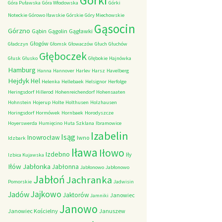
Górki
Góra Puławska
Góra Włodowska
Górki
Noteckie
Górowo Iławskie
Górskie
Góry Miechowskie
Gąsocin
Górzno
Gąbin
Gągolin
Gągławki
Głogów
Gładczyn
Głomsk
Głowaczów
Głuch
Głuchów
Głęboczek
Głusk
Głusko
Głębokie
Hajnówka
Hamburg
Hanna
Hannover
Harlev
Harsz
Havelberg
Hejdyk
Hel
Helenka
Hellebaek
Helsignor
Herfolge
Heringsdorf
Hillerod
Hohenreichendorf
Hohensaaten
Hohnstein
Hojerup
Holte
Holthusen
Holzhausen
Horingsdorf
Hormówek
Hornbaek
Horodyszcze
Hoyerswerda
Humięcino
Huta Szklana
Ibramowice
Izabelin
Isąg
Inowrocław
Iwno
Idzbark
Iława
Iłowo
Izdebno
Iły
Izbica Kujawska
Iłów
Jabłonka
Jabłonna
Jabłonowo
Jabłonowo
Jabłoń
Jachranka
Pomorskie
Jadwisin
Jajkowo
Jadów
Jaktorów
Janowiec
Jamniki
Janowo
Janowiec Kościelny
Januszew