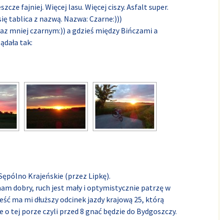
zcze fajniej. Więcej lasu. Więcej ciszy. Asfalt super.
ię tablica z nazwą. Nazwa: Czarne:)))
raz mniej czarnym:)) a gdzieś między Bińczami a
ądała tak:
ępólno Krajeńskie (przez Lipkę).
mam dobry, ruch jest mały i optymistycznie patrzę w
ieść ma mi dłuższy odcinek jazdy krajową 25, którą
 o tej porze czyli przed 8 gnać będzie do Bydgoszczy.