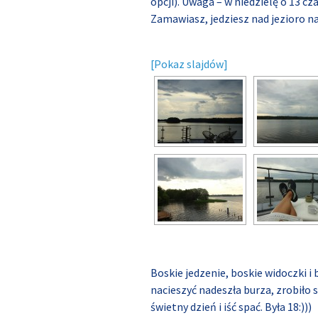
opcji). Uwaga – w niedzielę o 13 cz
Zamawiasz, jedziesz nad jezioro na
[Pokaz slajdów]
Boskie jedzenie, boskie widoczki i
nacieszyć nadeszła burza, zrobiło 
świetny dzień i iść spać. Była 18:)))