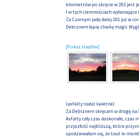
kilometrów po skręcie w 201 jest jes
I w tych ciemnościach wyłaniająca s
Za Czarnym jadę dalej 201 już w co
Debrznem łapię chwilę magii. Wygl
[Pokaz slajdów]
(asfalty nadal świetne)
Za Debrznem skręcam w drogę na S
Asfalty cały czas doskonałe, czas 
przyszłość najbliższą, która przyn
spodziewałam się, że tout le monde