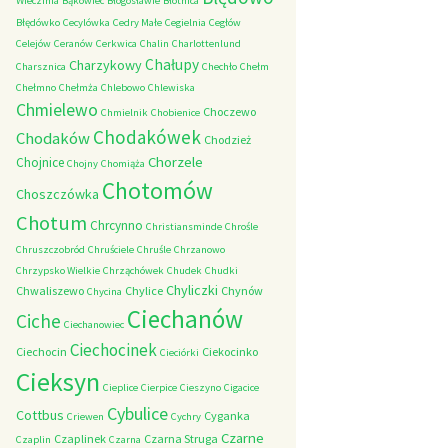
Wieczfnia
Bąkowiec
Błogosławie
Błotnica
Błędówko
Cecylówka
Cedry Małe
Cegielnia
Cegłów
Celejów
Ceranów
Cerkwica
Chalin
Charlottenlund
Chałupy
Charzykowy
Charsznica
Chechło
Chełm
Chełmno
Chełmża
Chlebowo
Chlewiska
Chmielewo
Choczewo
Chmielnik
Chobienice
Chodakówek
Chodaków
Chodzież
Chorzele
Chojnice
Chojny
Chomiąża
Chotomów
Choszczówka
Chotum
Chrcynno
Christiansminde
Chrośle
Chruszczobród
Chruściele
Chruśle
Chrzanowo
Chrzypsko Wielkie
Chrząchówek
Chudek
Chudki
Chyliczki
Chwaliszewo
Chylice
Chynów
Chycina
Ciechanów
Ciche
Ciechanowiec
Ciechocinek
Ciechocin
Ciekocinko
Cieciórki
Cieksyn
Cieplice
Cierpice
Cieszyno
Cigacice
Cybulice
Cottbus
Cyganka
Criewen
Cychry
Czarne
Czaplinek
Czarna Struga
Czaplin
Czarna