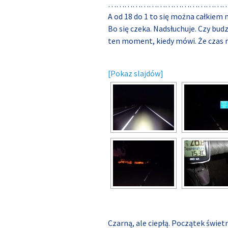
……………………………………
A od 18 do 1 to się można całkiem n
Bo się czeka. Nadsłuchuje. Czy budz
ten moment, kiedy mówi. Że czas r
[Pokaz slajdów]
Czarną, ale ciepłą. Początek świetn