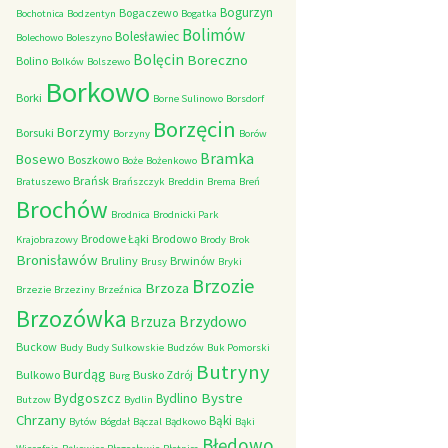
Bogurzyn
Bogaczewo
Bochotnica
Bodzentyn
Bogatka
Bolimów
Bolesławiec
Bolechowo
Boleszyno
Bolęcin
Boreczno
Bolino
Bolków
Bolszewo
Borkowo
Borki
Borne Sulinowo
Borsdorf
Borzęcin
Borzymy
Borsuki
Borzyny
Borów
Bramka
Bosewo
Boszkowo
Boże
Bożenkowo
Brańsk
Bratuszewo
Brańszczyk
Breddin
Brema
Breń
Brochów
Brodnica
Brodnicki Park
Brodowe Łąki
Brodowo
Krajobrazowy
Brody
Brok
Bronisławów
Bruliny
Brwinów
Brusy
Bryki
Brzozie
Brzoza
Brzezie
Brzeziny
Brzeźnica
Brzozówka
Brzydowo
Brzuza
Buckow
Budy
Budy Sulkowskie
Budzów
Buk Pomorski
Butryny
Burdąg
Bulkowo
Busko Zdrój
Burg
Bystre
Bydgoszcz
Bydlino
Butzow
Bydlin
Chrzany
Bąki
Bytów
Bógdał
Bączal
Bądkowo
Bąki
Błędowo