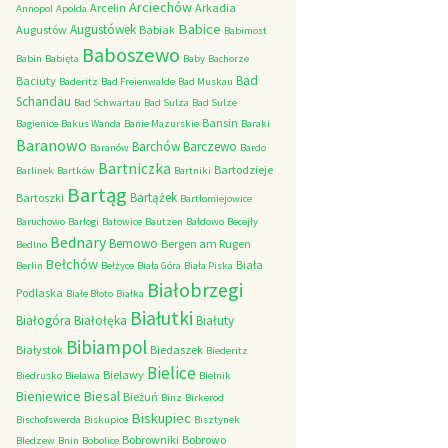
Arciechów
Arcelin
Arkadia
Annopol
Apolda
Babice
Augustówek
Augustów
Babiak
Babimost
Baboszewo
Babin
Babięta
Baby
Bachorze
Bad
Baciuty
Baderitz
Bad Freienwalde
Bad Muskau
Schandau
Bad Schwartau
Bad Sulza
Bad Sulze
Bansin
Bagienice
Bakus Wanda
Banie Mazurskie
Baraki
Baranowo
Barchów
Barczewo
Baranów
Bardo
Bartniczka
Bartodzieje
Barlinek
Bartków
Bartniki
Bartąg
Bartążek
Bartoszki
Bartłomiejowice
Baruchowo
Barłogi
Batowice
Bautzen
Bałdowo
Becejły
Bednary
Bemowo
Bergen am Rugen
Bedlno
Bełchów
Biała
Berlin
Bełżyce
Biała Góra
Biała Piska
Białobrzegi
Podlaska
Białe Błoto
Białka
Białutki
Białogóra
Białołęka
Białuty
Bibiampol
Białystok
Biedaszek
Biederitz
Bielice
Bielawy
Biedrusko
Bielawa
Bielnik
Bieniewice
Biesal
Bieżuń
Binz
Birkerod
Biskupiec
Bischofswerda
Biskupice
Bisztynek
Bobrowniki
Bobrowo
Bledzew
Bnin
Bobolice