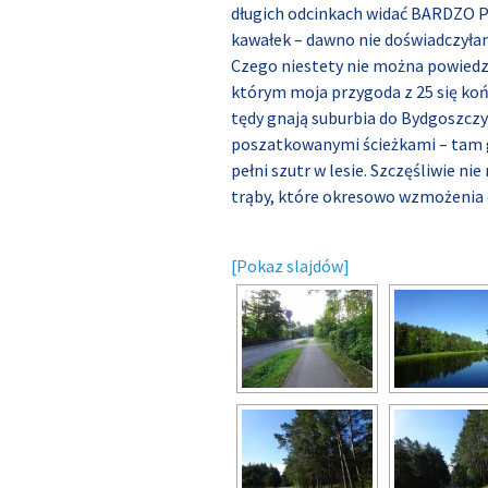
długich odcinkach widać BARDZO 
kawałek – dawno nie doświadczyłam 
Czego niestety nie można powiedzi
którym moja przygoda z 25 się koń
tędy gnają suburbia do Bydgoszczy
poszatkowanymi ścieżkami – tam gdz
pełni szutr w lesie. Szczęśliwie 
trąby, które okresowo wzmożenia do
[Pokaz slajdów]