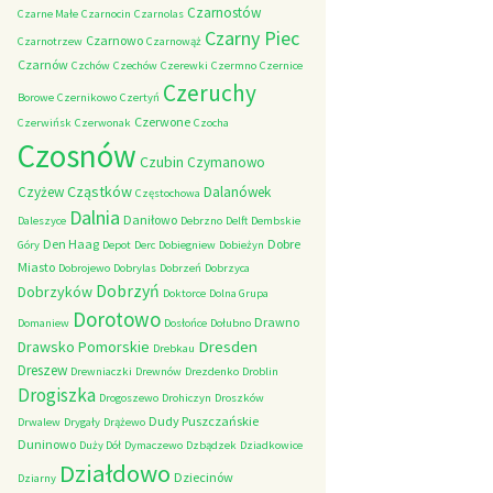
Czarnostów
Czarne Małe
Czarnocin
Czarnolas
Czarny Piec
Czarnowo
Czarnotrzew
Czarnowąż
Czarnów
Czchów
Czechów
Czerewki
Czermno
Czernice
Czeruchy
Borowe
Czernikowo
Czertyń
Czerwone
Czerwińsk
Czerwonak
Czocha
Czosnów
Czubin
Czymanowo
Cząstków
Czyżew
Dalanówek
Częstochowa
Dalnia
Daniłowo
Daleszyce
Debrzno
Delft
Dembskie
Den Haag
Dobre
Góry
Depot
Derc
Dobiegniew
Dobieżyn
Miasto
Dobrojewo
Dobrylas
Dobrzeń
Dobrzyca
Dobrzyń
Dobrzyków
Doktorce
Dolna Grupa
Dorotowo
Drawno
Domaniew
Dosłońce
Dołubno
Dresden
Drawsko Pomorskie
Drebkau
Dreszew
Drewniaczki
Drewnów
Drezdenko
Droblin
Drogiszka
Drogoszewo
Drohiczyn
Droszków
Dudy Puszczańskie
Drwalew
Drygały
Drążewo
Duninowo
Duży Dół
Dymaczewo
Dzbądzek
Dziadkowice
Działdowo
Dziecinów
Dziarny