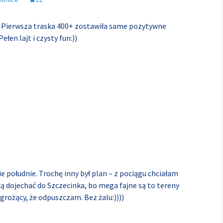
. Pierwsza traska 400+ zostawiła same pozytywne
en lajt i czysty fun:))
 południe. Trochę inny był plan – z pociągu chciałam
ką dojechać do Szczecinka, bo mega fajne są to tereny
 grożący, że odpuszczam. Bez żalu:))))