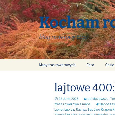
Kocham r
blog rowerowy Elizy
Skip
Mapy tras rowerowych
Foto
Gdzie
to
content
lajtowe 400:
22 June 2026
po Mazowszu
,
To
trasa rowerowa z mapą
Babosze
Lipno
,
Lubicz
,
Raciąż
,
Sępólno Krajeńsk
Zławieś Wielka
,
Łomianki
,
Łubianka
,
Ły