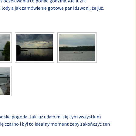
as oczekiwania to ponad godzina. Ale luzik.
 lody a jak zamówienie gotowe pani dzwoni, że już.
 boska pogoda. Jak już udało mi się tym wszystkim
się czarno i był to idealny moment żeby zakończyć ten