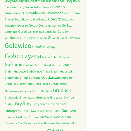
Giżycko
Giżycko Olsztyn
Glaucha
Glina
Gniewino
Glodowo
Gnaty Szczerbaki
Gniew
Gniewniewice
Gniewoszów
Gniewkowo
Gniezno
Goerlitz
Godkowo
Gnoien
Goczałkowice
Golczewo
Golub-Dobrzyń
Gorlitz
Goleniów
Golesze
Gorlice
Goryń
Gorzów
Goruńsko
Gorzechowo
Gorzków
Goworowo
Wielkopolski
Gostynin
Gouda
Gozdowo
Goławice
Gołańcz
Gołdap
Gołotczyzna
Gołuń
Gołąb
Gołąbki
Gościmin
Grabie
Gościno
Goźlin
Graal Muritz
Grabin
Grabowo
Grabów nad Pilicą
Gradki
Graested
Grodziczno
Greifswald
Grimma
Grodno
Grodzisk
Grodzisk Mazowiecki
Grodziszcze
Grodziszcze
Grudusk
Mazowieckie
Gromadno
Großenhain
Gruszka
Gryfice
Grudziądz
Gruenewald
Grunwald
Gryźliny
Grzybowo
Gródek nad
Gryfino
Gudowo
Dunajcem
Gródki
Grójec
Grębków
Gubin
Guzów
Gwda Wielka
Guronys
Gutkowo
Gutowo
Gwizdały
Góra Dylewska
Góra Kalwaria
Górale
Góraliki