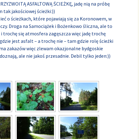
PRZYZWOITĄ ASFALTOWĄ ŚCIEŻKĘ, jadę nią na próbę
tak jakościowej ścieżki:))
eć o ścieżkach, które pojawiają się za Koronowem, w
czy. Droga na Samociążek i Bożenkowo śliczna, ale to
 i trochę się atmosfera zagęszcza więc jadę trochę
ie jest asfalt – a trochę nie – tam gdzie rolę ścieżki
nie ma zakazów więc zlewam okazjonalne bydgoskie
znają, ale nie jakoś przesadnie. Debil tylko jeden:))