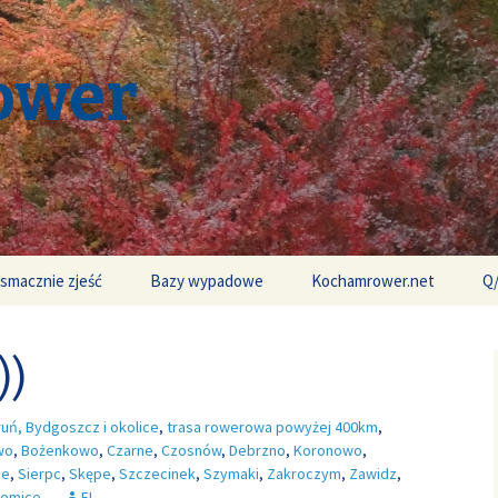
ower
 smacznie zjeść
Bazy wypadowe
Kochamrower.net
Q
))
ruń, Bydgoszcz i okolice
,
trasa rowerowa powyżej 400km
,
wo
,
Bożenkowo
,
Czarne
,
Czosnów
,
Debrzno
,
Koronowo
,
ie
,
Sierpc
,
Skępe
,
Szczecinek
,
Szymaki
,
Zakroczym
,
Zawidz
,
somice
EL