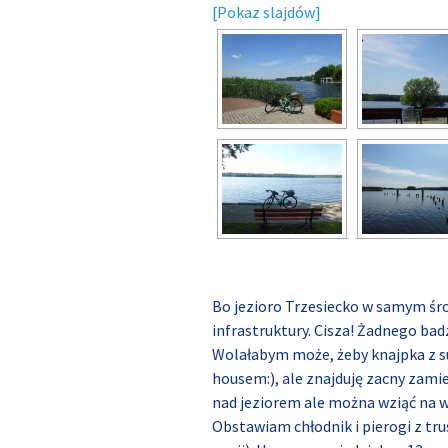
[Pokaz slajdów]
Bo jezioro Trzesiecko w samym śro
infrastruktury. Cisza! Żadnego bad
Wolałabym może, żeby knajpka z s
housem:), ale znajduję zacny zami
nad jeziorem ale można wziąć na w
Obstawiam chłodnik i pierogi z tr