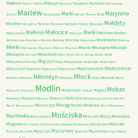
Malbork
Malużyn
Margonin
Marianów
Malchin
Malmo
Mareczki
Marienburg
Mariew
Marynino
Marki
Schloss
Marijampole
Marlow
Martwa Wisła
Małdyty
Marzewo
Marzęcino
Marózek
Maszewo
Matyldów
Matyty
Maurycew
Małocice
Małkinia
Mańki
Mdzewo
Meißen
Małe Cybulice
Małyszyn
Miedniewice
Miechów
Melibdorzyce
Mescherin
Miastko
Michrów
Mieczkowo
Mielnica
Mierki
Mikołajew
Mikołajki
Mieszki
Mierziączka
Mierzwin
Mierzyn
Mieszaki
Milanówek
Mikołajów
Miksztal
Milcz
Milicz
Mirsk
Mirzec
Mirów
MISIE
Miączyn
Mistrzewice
Miszory
Miąse
Międzyborów
Międzybór
Międzybórz
Międzyzdroje
Międzywodzie
Międzychód
Międzyleś
Międzyrzec
Międzyrzecz
Mlock
Miłomłyn
Mniszek
Miętków
Miłakowo
Miłostajki
Mlądz
Mochy
Modlin
Mokas
Modła
Mogilno
Moczyska
Moczysko
Modłki
Moeser
Mokrzyce
Mokowo
Mokrzyca
Mokobody
Mokronos
Molibdorzyce
Morliny
Morsko
Morąg
Morzyczyn
Mosina
Mostowo
Moryń
Morzeszczyn
Most Południowy
Mościska
Mostówka
Mrzeżyno
Mroczno
Mrozy
Moszczenica
Muszaki
Mrągowo
Murzynowo
Mszczonów
Muellrose
Muncheberg
Murowaniec
Myszyniec
Myszczyn
Mącice
Muszyna
Myszadła
Myślinów
Mąkoszyce
Mątyki