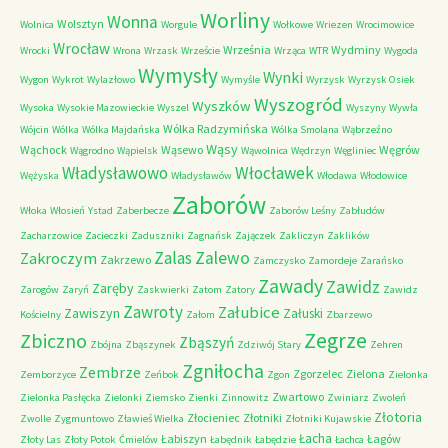
Worliny
Wonna
Wolsztyn
Wolnica
Worgule
Wołkowe
Wriezen
Wrocimowice
Wrocław
Września
Wydminy
Wrocki
Wrona
Wrzask
Wrzeście
Wrząca
WTR
Wygoda
Wymysły
Wynki
Wygon
Wykrot
Wylazłowo
Wymyśle
Wyrzysk
Wyrzysk Osiek
Wyszogród
Wyszków
Wysoka
Wysokie Mazowieckie
Wyszel
Wyszyny
Wywła
Wólka Radzymińska
Wójcin
Wólka
Wólka Majdańska
Wólka Smolana
Wąbrzeźno
Wąsy
Wąchock
Wąsewo
Węgrów
Wągrodno
Wąpielsk
Wąwolnica
Wędrzyn
Węgliniec
Władysławowo
Włocławek
Wężyska
Władysławów
Włodawa
Włodowice
Zaborów
Włoka
Włosień
Ystad
Zaberbecze
Zaborów Leśny
Zabłudów
Zacharzowice
Zacieczki
Zaduszniki
Zagnańsk
Zajączek
Zakliczyn
Zaklików
Zalas
Zalewo
Zakroczym
Zakrzewo
Zamczysko
Zamordeje
Zarańsko
Zawady
Zawidz
Zaręby
Zarogów
Zaryń
Zaskwierki
Zatom
Zatory
Zawidz
Zawroty
Załubice
Zawiszyn
Załuski
Kościelny
Załom
Zbarzewo
Zegrze
Zbiczno
Zbąszyń
Zbójna
Zbąszynek
Zdziwój Stary
Zehren
Zgniłocha
Zembrze
Zgorzelec
Zielona
Zemborzyce
Zeńbok
Zgon
Zielonka
Zwartowo
Zielonka Pasłęcka
Zielonki
Ziemsko
Zienki
Zinnowitz
Zwiniarz
Zwoleń
Złotoria
Złocieniec
Złotniki
Zwolle
Zygmuntowo
Zławieś Wielka
Złotniki Kujawskie
Łacha
Łabiszyn
Łagów
Złoty Las
Złoty Potok
Ćmielów
Łabędnik
Łabędzie
Łachca