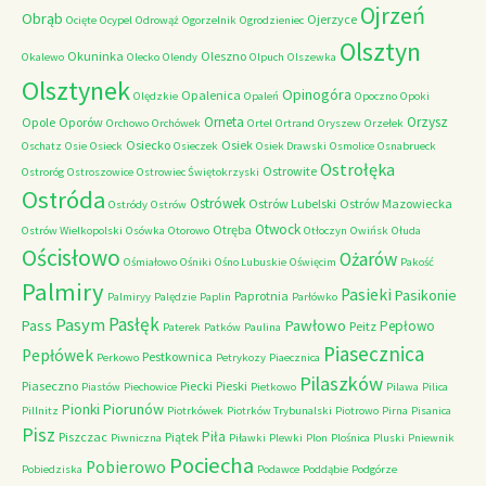
Ojrzeń
Obrąb
Ojerzyce
Ocięte
Ocypel
Odrowąż
Ogorzelnik
Ogrodzieniec
Olsztyn
Okuninka
Oleszno
Okalewo
Olecko
Olendy
Olpuch
Olszewka
Olsztynek
Opinogóra
Opalenica
Olędzkie
Opaleń
Opoczno
Opoki
Orneta
Orzysz
Opole
Oporów
Orchowo
Orchówek
Ortel
Ortrand
Oryszew
Orzełek
Osiecko
Osiek
Oschatz
Osie
Osieck
Osieczek
Osiek Drawski
Osmolice
Osnabrueck
Ostrołęka
Ostrowite
Ostroróg
Ostroszowice
Ostrowiec Świętokrzyski
Ostróda
Ostrówek
Ostrów Lubelski
Ostrów Mazowiecka
Ostródy
Ostrów
Otwock
Otręba
Ostrów Wielkopolski
Osówka
Otorowo
Otłoczyn
Owińsk
Ołuda
Ościsłowo
Ożarów
Ośmiałowo
Ośniki
Ośno Lubuskie
Oświęcim
Pakość
Palmiry
Pasieki
Pasikonie
Paprotnia
Palmiryy
Palędzie
Paplin
Parłówko
Pasłęk
Pasym
Pawłowo
Pass
Pepłowo
Peitz
Paterek
Patków
Paulina
Piasecznica
Pepłówek
Pestkownica
Perkowo
Petrykozy
Piaecznica
Pilaszków
Piaseczno
Piecki
Pieski
Piastów
Piechowice
Pietkowo
Pilawa
Pilica
Piorunów
Pionki
Pillnitz
Piotrkówek
Piotrków Trybunalski
Piotrowo
Pirna
Pisanica
Pisz
Piła
Piszczac
Piątek
Piwniczna
Piławki
Plewki
Plon
Plośnica
Pluski
Pniewnik
Pociecha
Pobierowo
Pobiedziska
Podawce
Poddąbie
Podgórze