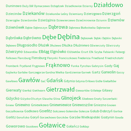
Działdowo
Duninowo
Duży Dół
Dymaczewo
Dzbądzek
Dziadkowice
Dziarny
Dziekanów
Dzierzgoń
Dziecinów
Dzierzgowo
Dziekanów Leśny
Dziemiany
Dziwnów
Dzierżążnia
Dzierzgów
Dzierżoniów
Dziewierzewo
Dziećmirowice
Dziunin
Dąbrowa
Dziwnówek
Dąbie
Dąbroszyn
Dąbrowa Białostocka
Dąbrowice
Dębina
Dębe
Dąbrówno
Dąbrówka
Dębionek
Dębki
Dęblin
Dębniki
Długosiodło
Dłużek
Dłużka
Dłużniewo
Dębowo
Dłużewo
Dźwierzuty
Dźwirzuty
Elbląg
Dźwirzyno
Elgnówko
Edwardów
Elżbietów
Erurt
Ełk Szyba
Fabianki
Faborgi
Flensburg
Falkowo
Flansburg
Florynki
Franciszkowo
Fredericia
Friedland
Friedrichstahl
Frąknowo
Gaj
Gady
Frombork
Frydland
Frygnowo
Funka
Fynshav
Gabrysin
Garwolin
Gartz
Gajówka
Garbów
Garczegorze
Gardna Wielka
Gardzienice
Garnek
Gassy
Gawłów
Gdańsk
Gdynia
Gawłowo
Gać
Gdynia Orłowo
Gidle
Giebałtów
Gietrzwałd
Gierwaty
Giławy
Gierłoż
Giethoorn
Giewartów
Gilleleje
Glinojeck
Giżycko
Giżycko Olsztyn
Glaucha
Glina
Glodowo
Gnaty Szczerbaki
Gniewino
Gniewniewice
Gniewoszów
Gniewkowo
Gniezno
Gniew
Gnoien
Goerlitz
Godkowo
Golub-Dobrzyń
Goczałkowice
Golczewo
Goleniów
Golesze
Gorlice
Gorlitz
Goryń
Gorzów Wielkopolski
Gostynin
Goruńsko
Gorzechowo
Gorzków
Gouda
Goławice
Goworowo
Gołańcz
Gozdowo
Gołdap