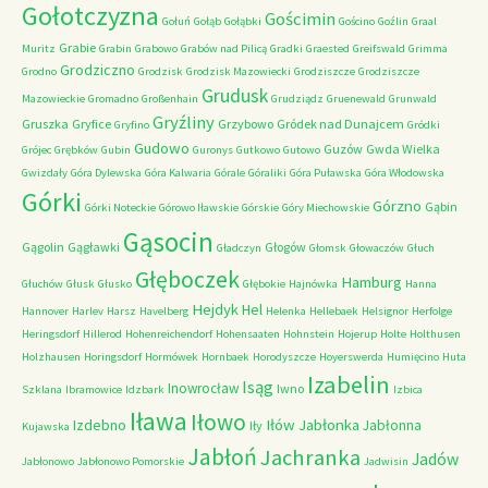
Gołotczyzna
Gościmin
Gołuń
Gołąb
Gołąbki
Gościno
Goźlin
Graal
Grabie
Muritz
Grabin
Grabowo
Grabów nad Pilicą
Gradki
Graested
Greifswald
Grimma
Grodziczno
Grodno
Grodzisk
Grodzisk Mazowiecki
Grodziszcze
Grodziszcze
Grudusk
Mazowieckie
Gromadno
Großenhain
Grudziądz
Gruenewald
Grunwald
Gryźliny
Gruszka
Gryfice
Grzybowo
Gródek nad Dunajcem
Gryfino
Gródki
Gudowo
Guzów
Gwda Wielka
Grójec
Grębków
Gubin
Guronys
Gutkowo
Gutowo
Gwizdały
Góra Dylewska
Góra Kalwaria
Górale
Góraliki
Góra Puławska
Góra Włodowska
Górki
Górzno
Gąbin
Górki Noteckie
Górowo Iławskie
Górskie
Góry Miechowskie
Gąsocin
Gągolin
Gągławki
Głogów
Gładczyn
Głomsk
Głowaczów
Głuch
Głęboczek
Hamburg
Głuchów
Głusk
Głusko
Głębokie
Hajnówka
Hanna
Hejdyk
Hel
Hannover
Harlev
Harsz
Havelberg
Helenka
Hellebaek
Helsignor
Herfolge
Heringsdorf
Hillerod
Hohenreichendorf
Hohensaaten
Hohnstein
Hojerup
Holte
Holthusen
Holzhausen
Horingsdorf
Hormówek
Hornbaek
Horodyszcze
Hoyerswerda
Humięcino
Huta
Izabelin
Isąg
Inowrocław
Iwno
Szklana
Ibramowice
Idzbark
Izbica
Iława
Iłowo
Iłów
Jabłonka
Izdebno
Jabłonna
Iły
Kujawska
Jabłoń
Jachranka
Jadów
Jabłonowo
Jabłonowo Pomorskie
Jadwisin