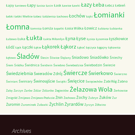
Łazy
Łeba
Łapy
Łajsy
Łask
Łebcz
Łebień
Łaniewo
Łasica
Łasin
Ławice
Ławki
Łomianki
Łochów
Łebki
Łebki Wielkie
Łobez
Łobżenica
Łochowo
Łojki
Łomna
Łowicz
Łomża
Łosia Wólka
Łomnica
Łopatki
Łubiana
Łubianka
Łukta
Łyna
Łyse
Łyszkowice
Łuka
Łubowo
Łukta Miłomłyn
Łysica
Łysomice
Łąkorz
Łąkorek
Łódź
Łączki
Łąck
Łąkie
Łąkoć
Łęczyca
Łęgajny
Łękawica
Śladów
Śniadowo
Śniadówko
Śniechy
Łętowo
Ślesin
Śliwice
Ślężany
Świdnica
Świebodzin
Świecie
Śrem
Śródka
Świdwin
Świebno
Świebodzice
Świercze
Świerkowo
Świedziebnia
Świeradów Zdrój
Świerzno
Świnoujście
Święcice
Świniary
Żabi Róg
Żabno
Świniarc
Świątki
Święciechów
Żelazowa Wola
Żaby
Żarzyn
Żarów
Żdżar
Żdżarów
Żegiestów
Żerkowice
Żochy
Żuków
Żnin
Żmigród
Żmijewo
Żmijewo-Podusie
Żochowo
Żubryn
Żur
Żychlin
Żyrardów
Żuromin
Żurominek
Żuławki
Żyrzyn
Żółwino
Archives