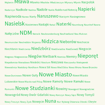
Mława
Nacpolsk
Mławka
Mężenin
Młochów
Młodzieszyn
Młynary
Młynki
Napierki
Nadkole
Nadole
Nakło nad Notecią
Nadarzyn
Nadma
Nakło
Naruszewo
Napiwoda
Narty
Narzym
Nasiegniewo
Narew
Nasielsk
Naterki
Nastajki
Nasierowo
Natać
Naumburg
Naunhof
Nawra
NDM
Nałęczów
Nerwik
Neubrandenburg
Neufriedland
Neu Mukran
Nidzica
Nieborów
Niechorze
Neumunster
Neutrebbin
Nicponia
Niedzbórz
Niegocin
Niechłonin
Niedrzwica
Niedźwiadna
Niedźwiedź
Nieporęt
Niegów
Nielbark
Niemiry
Niegowa
Niegowonice
Niemica
Nieszawa
Nieskórz
Niepołomice
Nieradowo
Niestum
Nieszawka
Nietoperek
Nowa Sól
Niewodnica
Nootdorp
Nordhavn
Nowa Wieś Ełcka
Nowa Wrona
Nowe Brzesko
Nowe Miasto
Nowe Guty
Nowe Miasto
Nowe Duninowo
Nowe Ramoty
Nowe Ramuki
Lubawskie
Nowe Miasto nad Pilicą
Nowe
Nowe Studzianki
Nowiny
Rumunki
Nowogard
Nowogrodziec
Nowogród
Nowy Dwór Gdański
Nowy Tomyśl
Nowy Korczyn
Nowy Sącz
Nuna
Nowęcin
Obryte
Nowy Troszyn
Nowy Zyck
Nur
Nyborg
Obierwia
Obroki