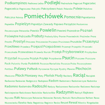
Podlejki
Podkampinos
Pogorzelec
Podkowa Leśna
Podrochale
Pogorzel
Polesie
Pogorzelica
Pokrzydowo
Pogroszew
Pokrytki
Polaki
Polanów
Polichno
Pomiechówek
Pomocnia
Policzna
Popielarnia
Polnica
Popielżyn
Popielżyn Zawady
Popowo
Porządzie
Popielów
Postomino
Powielin
Poznań
Powidz
Powierż
Pozezdrze
Poszeszupie
Potworów
Prabuty
Poświętne
Poźrzadło
Prabuty Góry
Pranie
Prawiedniki
Prażmów
Prora
Przasnysz
Prostyń
Pruszków
Prostki
Proszew
Proszowice
Prusewo
Prusinowo
Przechlewo
Przejazd
Przejazdowo
Przedecz
Przemęt
Przepitki
Przesieki
Przyborowice
Przełęk
Przewodowo
Przeszkoda
Przewóz Nurski
Przybysław
Psucin
Przystań
Przytyk
Przyłęk
Przysucha
Przęsławice
Pszczew
Pszczyna
Puck
Pustelnik
Pulsnitz
Purda
Puszcza Mariańska
Puszcza Piska
Puszczykowo
Puławy
Pułtusk
Płochocin
Puttbus
Pyrzowice
Pyrzyce
Pyzdry
Pławno
Raciąż
Płock
Płońsk
Płoniawy
Płudy
Płociczno
Płoty
Racibory
Raciążek
Radom
Racławice
Radawiec
Radgoszcz
Radojewo
Radomierz
Radomierzyce
Radomka
Radoszki
Radomno
Radomsko
Radysy
Radzanowo
Radzanów
Radzewo
Radzieje
Radzymin
Rajkowo
Radziejowice
Radzikowo
Radzików
Radziwiłów
Radzyń
Raki
Rajszew
Rakoszyce
Rakowice
Rakowiec
Ramoty
Ramuki
Ramułtowice
Rathen
Rawa
Rewal
Rawka
Reszel
Mazowiecka
Reda
Regielnica
Regimin
Resko
Ribnitz
Ringebalde