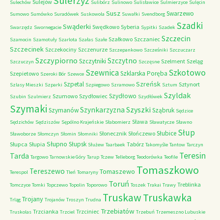
Sulerzyż
Sulejów
Sulechów
Sulibórz
Sulinowo
Sulisławice
Sulmierzyce
Sulęcin
Susz
Swarzewo
Sumowo
Sumówko
Suradówek
Suskowola
Suwałki
Svendborg
Szadki
Swąderki
Swędkowo
Syberia
Swarzędz
Swornegacie
Sypitki
Szadek
Szczecin
Szałkowo
Szczaniec
Szamocin
Szamotuły
Szarlota
Szałas
Szałe
Szczecinek
Szczekociny
Szczenurze
Szczepankowo
Szcześniki
Szczuczarz
Szczypiorno
Szczytno
Szczytniki
Szelment
Szeląg
Szczuczyn
Szczęsne
Szkotowo
Szewnica
Szklarska Poręba
Szepietowo
Szeroki Bór
Szewce
Szreńsk
Szpetal
Sztynort
Szlasy Mieszki
Szparki
Szpiegowo
Szramowo
Sztum
Szyldak
Szydłowo
Szumowo
Szydłowiec
Szubin
Szulmierz
Szydłówek
Szymaki
Szyszki
Szynkarzyzna
Szymanów
Sząbruk
Sędzice
Sława
Sędzichów
Sędziszów
Sępólno Krajeńskie
Słabomierz
Sławatycze
Sławno
Słup
Słubice
Słonecznik
Słończewo
Sławoborze
Słomczyn
Słomin
Słomniki
Słupno
Słupsk
Słupca
Słupia
Tabórz
Służew
Taarbaek
Takomyśle
Tantow
Tarczyn
Teresin
Tarda
Targowo
Tarnowskie Góry
Tarup
Tczew
Telleborg
Teodorówka
Teofile
Tomaszkowo
Tereszewo
Tomaszewo
Terespol
Tleń
Tomaryny
Toruń
Treblinka
Tomczyce
Tomki
Topczewo
Topolin
Toporowo
Toszek
Trakai
Trawy
Truskaw
Truskawka
Trojany
Trląg
Trojanów
Troszyn
Trudna
Trzebiatów
Trzcianka
Trzciniec
Truskolas
Trzciel
Trzebuń
Trzemeszno Lubuskie