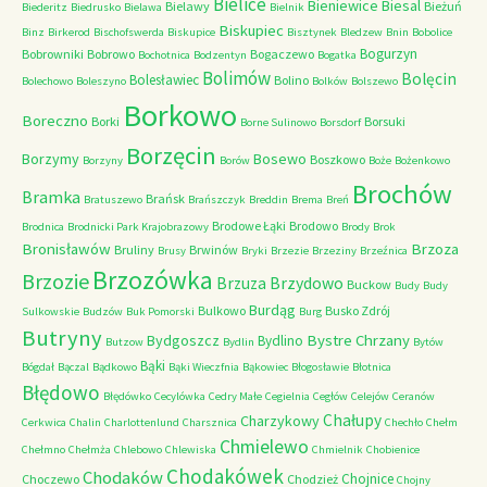
Bielice
Bieniewice
Biesal
Bielawy
Bieżuń
Biederitz
Biedrusko
Bielawa
Bielnik
Biskupiec
Binz
Birkerod
Bischofswerda
Biskupice
Bisztynek
Bledzew
Bnin
Bobolice
Bogurzyn
Bobrowniki
Bobrowo
Bogaczewo
Bochotnica
Bodzentyn
Bogatka
Bolimów
Bolęcin
Bolesławiec
Bolino
Bolechowo
Boleszyno
Bolków
Bolszewo
Borkowo
Boreczno
Borki
Borsuki
Borne Sulinowo
Borsdorf
Borzęcin
Borzymy
Bosewo
Boszkowo
Borzyny
Borów
Boże
Bożenkowo
Brochów
Bramka
Brańsk
Bratuszewo
Brańszczyk
Breddin
Brema
Breń
Brodowe Łąki
Brodowo
Brodnica
Brodnicki Park Krajobrazowy
Brody
Brok
Bronisławów
Brzoza
Bruliny
Brwinów
Brusy
Bryki
Brzezie
Brzeziny
Brzeźnica
Brzozówka
Brzozie
Brzydowo
Brzuza
Buckow
Budy
Budy
Burdąg
Bulkowo
Busko Zdrój
Sulkowskie
Budzów
Buk Pomorski
Burg
Butryny
Bystre Chrzany
Bydgoszcz
Bydlino
Butzow
Bydlin
Bytów
Bąki
Bógdał
Bączal
Bądkowo
Bąki Wieczfnia
Bąkowiec
Błogosławie
Błotnica
Błędowo
Błędówko
Cecylówka
Cedry Małe
Cegielnia
Cegłów
Celejów
Ceranów
Chałupy
Charzykowy
Cerkwica
Chalin
Charlottenlund
Charsznica
Chechło
Chełm
Chmielewo
Chełmno
Chełmża
Chlebowo
Chlewiska
Chmielnik
Chobienice
Chodakówek
Chodaków
Chojnice
Choczewo
Chodzież
Chojny