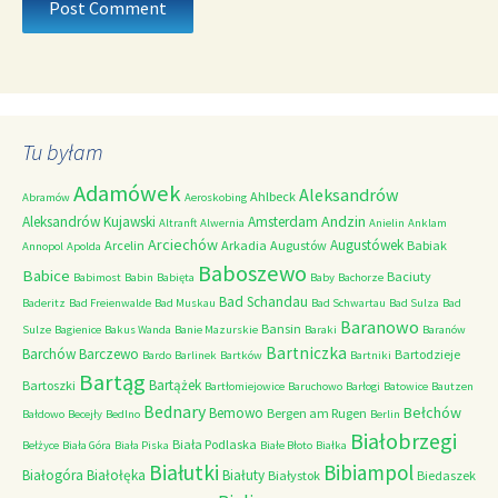
Tu byłam
Adamówek
Aleksandrów
Ahlbeck
Abramów
Aeroskobing
Andzin
Aleksandrów Kujawski
Amsterdam
Altranft
Alwernia
Anielin
Anklam
Arciechów
Augustówek
Arcelin
Arkadia
Augustów
Babiak
Annopol
Apolda
Baboszewo
Babice
Baciuty
Babimost
Babin
Babięta
Baby
Bachorze
Bad Schandau
Baderitz
Bad Freienwalde
Bad Muskau
Bad Schwartau
Bad Sulza
Bad
Baranowo
Bansin
Sulze
Bagienice
Bakus Wanda
Banie Mazurskie
Baraki
Baranów
Bartniczka
Barchów
Barczewo
Bartodzieje
Bardo
Barlinek
Bartków
Bartniki
Bartąg
Bartążek
Bartoszki
Bartłomiejowice
Baruchowo
Barłogi
Batowice
Bautzen
Bednary
Bełchów
Bemowo
Bergen am Rugen
Bałdowo
Becejły
Bedlno
Berlin
Białobrzegi
Biała Podlaska
Bełżyce
Biała Góra
Biała Piska
Białe Błoto
Białka
Białutki
Bibiampol
Białogóra
Białołęka
Białuty
Białystok
Biedaszek