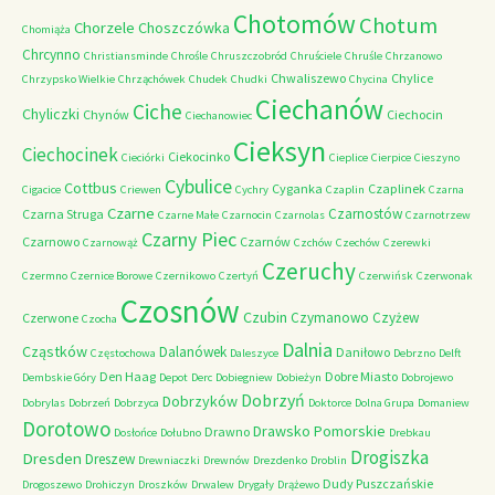
Chotomów
Chotum
Chorzele
Choszczówka
Chomiąża
Chrcynno
Christiansminde
Chrośle
Chruszczobród
Chruściele
Chruśle
Chrzanowo
Chwaliszewo
Chylice
Chrzypsko Wielkie
Chrząchówek
Chudek
Chudki
Chycina
Ciechanów
Ciche
Chyliczki
Chynów
Ciechocin
Ciechanowiec
Cieksyn
Ciechocinek
Ciekocinko
Cieciórki
Cieplice
Cierpice
Cieszyno
Cybulice
Cottbus
Cyganka
Czaplinek
Cigacice
Criewen
Cychry
Czaplin
Czarna
Czarne
Czarnostów
Czarna Struga
Czarne Małe
Czarnocin
Czarnolas
Czarnotrzew
Czarny Piec
Czarnowo
Czarnów
Czarnowąż
Czchów
Czechów
Czerewki
Czeruchy
Czermno
Czernice Borowe
Czernikowo
Czertyń
Czerwińsk
Czerwonak
Czosnów
Czubin
Czymanowo
Czyżew
Czerwone
Czocha
Dalnia
Cząstków
Dalanówek
Daniłowo
Częstochowa
Daleszyce
Debrzno
Delft
Den Haag
Dobre Miasto
Dembskie Góry
Depot
Derc
Dobiegniew
Dobieżyn
Dobrojewo
Dobrzyń
Dobrzyków
Dobrylas
Dobrzeń
Dobrzyca
Doktorce
Dolna Grupa
Domaniew
Dorotowo
Drawsko Pomorskie
Drawno
Dosłońce
Dołubno
Drebkau
Drogiszka
Dresden
Dreszew
Drewniaczki
Drewnów
Drezdenko
Droblin
Dudy Puszczańskie
Drogoszewo
Drohiczyn
Droszków
Drwalew
Drygały
Drążewo