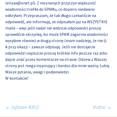
(elizax@onet.pl). Z nieznanych przyczyn większość
wiadomości trafiła do SPAMu, co dopiero niedawno
odkryłam. Przepraszam, że tak długo czekaliście na
odpowiedź, ale informuję, że odpisałam już na WSZYSTKIE
maile – więc jeśli nadal nie widzicie odpowiedzi proszę
sprawdźcie skrzynkę, bo może SPAM zagarnia wiadomości
wysyłane również w drugą stronę (mam nadzieję, że nie:)).
A przy okazji – zawsze odpisuję. Jeśli nie dostajecie
odpowiedzi napiszcie proszę krótkie info jeszcze raz albo
dajcie znać przez komentarze na stravie. Odzew z Waszej
strony jest mega inspirujący i bardzo dla mnie ważny. Lubię
Wasze pytania, uwagi i podpowiedzi.
W kontakcie!
Post
←
lajtowe 400:))
Kutno
→