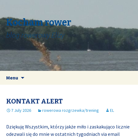
Kocham rower
blog rowerowy Elizy
Skip
Search
Menu
to
for:
content
KONTAKT ALERT
7 July 2026
rowerowa rozgrzewka/trening
EL
Dziękuję Wszystkim, którzy jakże miło i zaskakująco licznie
odezwali się do mnie w ostatnich tygodniach via email