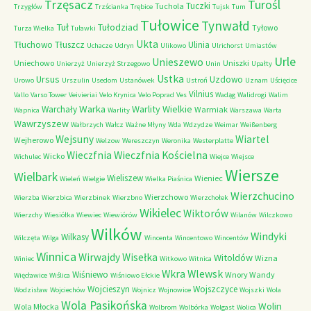
Trzęsacz
Turośl
Tuczki
Tuchola
Trzygłów
Trzścianka
Trębice
Tujsk
Tum
Tułowice
Tynwałd
Tuł
Tułodziad
Tyłowo
Turza Wielka
Tuławki
Ukta
Tłuchowo
Tłuszcz
Ulinia
Uchacze
Udryn
Ulikowo
Ulrichorst
Umiastów
Urle
Unieszewo
Uniechowo
Uniszki
Unierzyż
Unierzyż Strzegowo
Unin
Upałty
Ustka
Ursus
Uzdowo
Urowo
Urszulin
Usedom
Ustanówek
Ustroń
Uznam
Uścięcice
Vilnius
Vallo
Varso Tower
Veivieriai
Velo Krynica
Velo Poprad
Ves
Wadąg
Walidrogi
Walim
Warka
Warlity Wielkie
Warchały
Warmiak
Wapnica
Warlity
Warszawa
Warta
Wawrzyszew
Wałbrzych
Wałcz
Ważne Młyny
Wda
Wdzydze
Weimar
Weißenberg
Wejsuny
Wiartel
Wejherowo
Welzow
Wereszczyn
Weronika
Westerplatte
Wieczfnia Kościelna
Wieczfnia
Wicko
Wichulec
Wiejce
Wiejsce
Wiersze
Wielbark
Wieliszew
Wieniec
Wieleń
Wielgie
Wielka Piaśnica
Wierzchucino
Wierzchowo
Wierzba
Wierzbica
Wierzbinek
Wierzbno
Wierzchołek
Wikielec
Wiktorów
Wierzchy
Wiesiółka
Wiewiec
Wiewiórów
Wilanów
Wilczkowo
Wilków
Windyki
Wilkasy
Wilczęta
Wilga
Wincenta
Wincentowo
Wincentów
Winnica
Wirwajdy
Wisełka
Witoldów
Wizna
Winiec
Witkowo
Witnica
Wkra
Wlewsk
Wiśniewo
Wnory Wandy
Więcławice
Wiślica
Wiśniowo Ełckie
Wojcieszyn
Wojszczyce
Wodzisław
Wojciechów
Wojnicz
Wojnowice
Wojszki
Wola
Wola Pasikońska
Wolin
Wola Młocka
Wolbrom
Wolbórka
Wolgast
Wolica