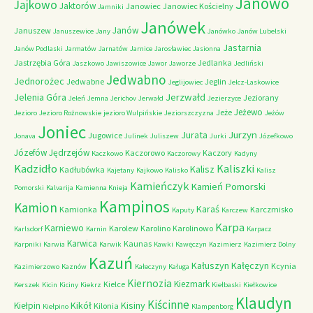
Janowo
Jajkowo
Jaktorów
Janowiec
Janowiec Kościelny
Jamniki
Janówek
Janów
Januszew
Januszewice
Jany
Janówko
Janów Lubelski
Jastarnia
Janów Podlaski
Jarmatów
Jarnatów
Jarnice
Jarosławiec
Jasionna
Jastrzębia Góra
Jedlanka
Jaszkowo
Jawiszowice
Jawor
Jaworze
Jedliński
Jedwabno
Jednorożec
Jedwabne
Jeglin
Jeglijowiec
Jelcz-Laskowice
Jerzwałd
Jelenia Góra
Jeziorany
Jeleń
Jemna
Jerichov
Jerwałd
Jezierzyce
Jeżewo
Jeże
Jezioro
Jezioro Rożnowskie
jezioro Wulpińskie
Jeziorszczyzna
Jeżów
Joniec
Jurzyn
Jurata
Jugowice
Jonava
Julinek
Juliszew
Jurki
Józefkowo
Józefów
Jędrzejów
Kaczorowo
Kaczory
Kaczkowo
Kaczorowy
Kadyny
Kadzidło
Kaliszki
Kalisz
Kadłubówka
Kajetany
Kajkowo
Kalisko
Kalisz
Kamieńczyk
Kamień Pomorski
Pomorski
Kalvarija
Kamienna Knieja
Kampinos
Kamion
Karaś
Kamionka
Karczmisko
Kaputy
Karczew
Karpa
Karniewo
Karolew
Karolino
Karolinowo
Karlsdorf
Karnin
Karpacz
Karwica
Kaunas
Karpniki
Karwia
Karwik
Kawki
Kawęczyn
Kazimierz
Kazimierz Dolny
Kazuń
Kałuszyn
Kałęczyn
Kcynia
Kazimierzowo
Kaznów
Kałeczyny
Kaługa
Kiernozia
Kiezmark
Kielce
Kerszek
Kicin
Kiciny
Kiekrz
Kiełbaski
Kiełkowice
Klaudyn
Kiścinne
Kikół
Kisiny
Kiełpin
Kilonia
Kiełpino
Klampenborg