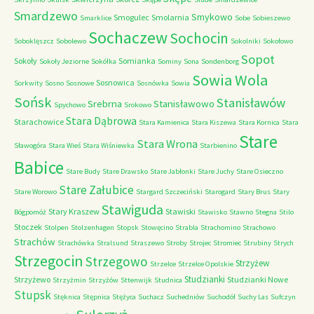
Smardzewo
Smykowo
Smogulec
Smolarnia
Smarklice
Sobe
Sobieszewo
Sochaczew
Sochocin
Soboklęszcz
Sobolewo
Sokolniki
Sokołowo
Sopot
Sokoły
Somianka
Sokoły Jeziorne
Sokółka
Sominy
Sona
Sondenborg
Sowia Wola
Sosnowica
Sorkwity
Sosno
Sosnowe
Sosnówka
Sowia
Sońsk
Stanisławów
Srebrna
Stanisławowo
Spychowo
Srokowo
Stara Dąbrowa
Starachowice
Stara Kamienica
Stara Kiszewa
Stara Kornica
Stara
Stare
Stara Wrona
Sławogóra
Stara Wieś
Stara Wiśniewka
Starbienino
Babice
Stare Budy
Stare Drawsko
Stare Jabłonki
Stare Juchy
Stare Osieczno
Stare Załubice
Stare Worowo
Stargard Szczeciński
Starogard
Stary Brus
Stary
Stawiguda
Stary Kraszew
Stawiski
Bógpomóż
Stawisko
Stawno
Stegna
Stilo
Stoczek
Stolpen
Stolzenhagen
Stopsk
Stowęcino
Strabla
Strachomino
Strachowo
Strachów
Strachówka
Stralsund
Straszewo
Stroby
Strojec
Stromiec
Strubiny
Strych
Strzegocin
Strzegowo
Strzyżew
Strzelce
Strzelce Opolskie
Studzianki
Strzyżewo
Studzianki Nowe
Strzyżmin
Strzyżów
Sttenwijk
Studnica
Stupsk
Stęknica
Stępnica
Stężyca
Suchacz
Suchedniów
Suchodół
Suchy Las
Sufczyn