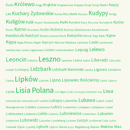
Królewo
Krąków
Księży
Duże
Krągi
Krąpiewnice
Krępice
Książ
Książ Wielki
Kudypy
Kuchary Żydowskie
Las
Kuczbork
Kucice
Kuczyn
Kuligi
Kuligów
Kulik
Kurki
Kurów
Kurowo
Kupin
Kurdwanów
Kury
Kurznia
Kurzętnik
Kutno
Kuźnica
Kuślin
Kusin
Kuznocin
Kuźnica Żelichowska
Kwiatkowice
Kwiatuszki
Kwidzyń
Kwirynów
Kątne
Kwieciszowice
Kwik
Kórnik
Kąp
Kątki
Kępa
Laski
Kętrzyn
Kępa Polska
Kępki
Kłanino
Kłodawa
Lachowo
Laskowice
Lelewo
Leipzig
Leiden
Latchorzew
Lauta
Legionowo
Leidschendam
Leszno
Leoncin
Liberadz
Leszcz
Leśna
Lewków
Leśno
Libiszów
Lidzbark
Ligowo
Lidzbark Warmiński
Lichtajny
Linówno
Licheń
Lieske
Lipków
Lipno
Lipowiec Kościelny
Lipiny
Lipniak
Lipsk
Lipusz
Lisia Polana
Liwa
Lipów
Lisi Ogon
Liski
Liszyno
Litwinki
Liw
Lubawa
Lubajny
Lubartów
Lommatsch
Lommatzsch
Loretto
Lubań
Lubań
Lubicz
Lubeka
Nowogrodziec
Lubiatowo
Lubiechów
Lubiejew
Lubiejewo
Lubiel
Lubniewice
Lubomin
Lublin
Lubieszewo
Lublewko
Lubmin
Lubomierz
Lubowidz
Luszyn
Lubomino
Lucynów
Lundeborg
Lusowo
Lusławice
Luta
Lutry
Maków Maz.
Lębork
Lwówek Śląski
Lyndby
Lędzin
Macierzysz
Magdeburg
Maków