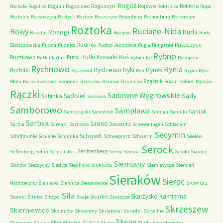
Rogóż
Roguszyn
Rojewo
Rokitno
Rochale
Rogalice
Rogalin
Rogoziniec
Rokitnica
Ropa
Roskilde
Rossoszyca
Rostock
Rostow
Roszczyce
Rotenburg
Rothenburg
Rotterdam
Roztoka
Ruciane-Nida
Rowy
Rozogi
Ruda
Rozalin
Rożnów
Ruda
Rudniki
Ruszczyce
Białaczowska
Rudna
Rudnica
Rudno Jeziorowe
Rugia
Rungsted
Rybno
Ruś
Rutki Kossaki
Ruszkowo
Rutki
Rutka-Tartak
Rybienko
Rybojady
Rychnowo
Rynia
Rydzewo
Ryki
Rynek
Rychliki
Ryczywół
Ryn
Rypin
Ryte
Rząśnik
Błota
Rytro
Rzeczyca
Rzepniki
Rzeszów
Rzuców
Rzymsko
Różan
Rąbież
Rąblów
Rączki
Sadowne Węgrowskie
Sady
Sadoleś
Sabinka
Sadowie
Samborowo
Sampława
Santok
Samoklęski
Samotnik
Sandau
Sanniki
Sarbsk
Sasino
Sassnitz
Sarbia
Sarnaki
Sarnowo
Scheveningen
Schiedam
Secymin
Schwedt
Schiffmuhle
Schleife
Schmilka
Schwepnitz
Schwerin
Seelow
Serock
Senftenberg
Seftenberg
Sellin
Semeliskes
Serby
Serniki
Seroki
Sianno
Siemiany
Siekierki
Sianów
Sieczychy
Siedlce
Siedlisko
Siemiatycze
Siemień
Sieraków
Sierpc
Siewierz
Nadrzeczny
Sieniawa
Siennica
Sierakowice
Siła
Skarżysko Kamienna
Skarlin
Siomki
Sitnica
Sitowa
Skaje
Skarżyce
Skrzeszew
Skierniewice
Skolimów
Skowrony
Skriebinai
Skrudki
Skrwilno
Skępe
Skwierzyna
Skórcz
Skrzynno
Skulsk
Skąpe
Slude
Smardzewice