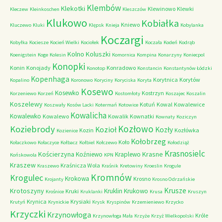
Klembów
Klekotki
Klewinowo
Klewki
Kleczew
Kleinkoschen
Kleszczów
Klukowo
Kobiałka
Kniewo
Kluczewo
Kluki
Klępsk
Knieja
Kobylanka
Koczargi
Kobyłka
Kociesze
Kocień Wielki
Kociołek
Koczała
Kodeń
Kodrąb
Kolno
Koluszki
Koenigstein
Koge
Kolesin
Komornica
Kompina
Konarzyny
Koniecpol
Konopki
Konin
Konojady
Konradowo
Konotop
Konstancin
Konstantynów Łódzki
Kopenhaga
Korytnica
Korytów
Kopalino
Koronowo
Koryciny
Koryciska
Koryta
Kosewo
Kosewko
Kostrzyn
Korzeniewo
Korzeń
Kostomłoty
Koszajec
Koszalin
Koszelewy
Kotuń
Kowal
Kowalewice
Koszwały
Kosów Lacki
Kotermań
Kotowice
Kowalicha
Kowalewko
Kowalewo
Kowalik
Kownatki
Kownaty
Koziczyn
Kozłowo
Koziebrody
Kozioł
Kozły
Kozin
Kozłówka
Kozienice
Kołobrzeg
Koło
Kołaczkowo
Kołaczyce
Kołbacz
Kołbiel
Kołczewo
Kołodziąż
Krasnosielc
Kościerzyna
Krasne
Koźniewo
Kraplewo
Końskowola
KPN
Kraszew
Kraśnicza Wola
Kraszewo
Kraśnik
Kretowiny
Kroeslin
Krogule
Kromnów
Krogulec
Krokowa
Krosno
Krojanty
Krosno Odrzańskie
Krusze
Krotoszyny
Kruklin
Krukowo
Kruki
Krośnice
Kruklanki
Krusa
Kruszyn
Krynica
Krysiaki
Krutyń
Krynickie
Krysk
Kryspinów
Krzemieniewo
Krzycko
Krzyczki
Krzynowłoga
Króle
Krzynowłoga Mała
Krzyże
Krzyż Wielkopolski